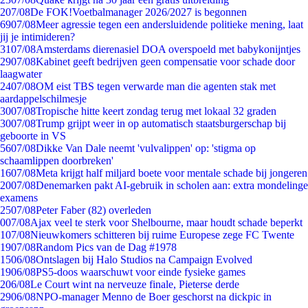
2
07/08
De FOK!Voetbalmanager 2026/2027 is begonnen
69
07/08
Meer agressie tegen een andersluidende politieke mening, laat
jij je intimideren?
31
07/08
Amsterdams dierenasiel DOA overspoeld met babykonijntjes
29
07/08
Kabinet geeft bedrijven geen compensatie voor schade door
laagwater
24
07/08
OM eist TBS tegen verwarde man die agenten stak met
aardappelschilmesje
30
07/08
Tropische hitte keert zondag terug met lokaal 32 graden
30
07/08
Trump grijpt weer in op automatisch staatsburgerschap bij
geboorte in VS
56
07/08
Dikke Van Dale neemt 'vulvalippen' op: 'stigma op
schaamlippen doorbreken'
16
07/08
Meta krijgt half miljard boete voor mentale schade bij jongeren
20
07/08
Denemarken pakt AI-gebruik in scholen aan: extra mondelinge
examens
25
07/08
Peter Faber (82) overleden
0
07/08
Ajax veel te sterk voor Shelbourne, maar houdt schade beperkt
1
07/08
Nieuwkomers schitteren bij ruime Europese zege FC Twente
19
07/08
Random Pics van de Dag #1978
15
06/08
Ontslagen bij Halo Studios na Campaign Evolved
19
06/08
PS5-doos waarschuwt voor einde fysieke games
2
06/08
Le Court wint na nerveuze finale, Pieterse derde
29
06/08
NPO-manager Menno de Boer geschorst na dickpic in