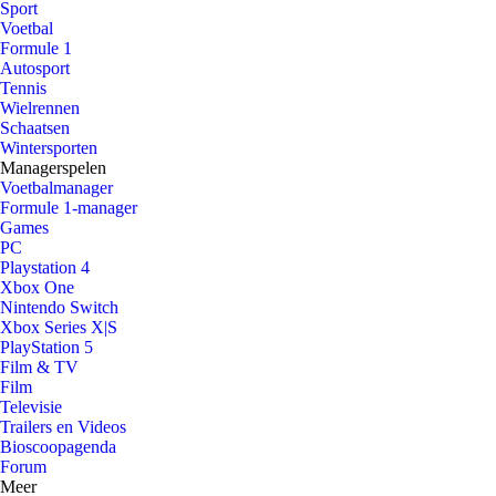
Sport
Voetbal
Formule 1
Autosport
Tennis
Wielrennen
Schaatsen
Wintersporten
Managerspelen
Voetbalmanager
Formule 1-manager
Games
PC
Playstation 4
Xbox One
Nintendo Switch
Xbox Series X|S
PlayStation 5
Film & TV
Film
Televisie
Trailers en Videos
Bioscoopagenda
Forum
Meer