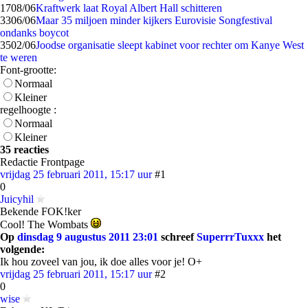
17
08/06
Kraftwerk laat Royal Albert Hall schitteren
33
06/06
Maar 35 miljoen minder kijkers Eurovisie Songfestival
ondanks boycot
35
02/06
Joodse organisatie sleept kabinet voor rechter om Kanye West
te weren
Font-grootte:
Normaal
Kleiner
regelhoogte :
Normaal
Kleiner
35 reacties
Redactie Frontpage
vrijdag 25 februari 2011, 15:17 uur
#1
0
Juicyhil
Bekende FOK!ker
Cool! The Wombats
Op
dinsdag 9 augustus 2011 23:01
schreef
SuperrrTuxxx
het
volgende:
Ik hou zoveel van jou, ik doe alles voor je! O+
vrijdag 25 februari 2011, 15:17 uur
#2
0
wise