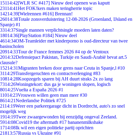
151
14:42
[WLR SC #417] Nieuw deel openen was kaputt
231
14:41
Het FOK!kers maken teringherrie topic
142
14:39
[Wielrennen #616] Brennan!
260
14:38
Totale zonsverduistering 12-08-2026 (Groenland, IJsland en
Spanje) #1
33
14:37
Single mannen verplichtsingle moeders laten daten?
180
14:36
[PlayStation #184] Nieuw deel
46
14:34
OM-Teamleider met kinderporno is oud-directeur van twee
basisscholen
209
14:33
Tour de France femmes 2026 #4 op de Ventoux
20
14:32
Defensiepact Pakistan, Turkije en Saudi-Arabië bevat art.5
clausule?
152
14:31
Migranten breken door grens naar Ceuta in Spanje,l #10
31
14:29
Transfergeruchten en contractverlenging #83
108
14:28
Koopzegels sparen bij AH duurt straks 2x zo lang
73
14:26
Woningtekort: dus ga je woningen slopen, logisch
80
14:25
Vuelta a España 2026 #1
110
14:23
Vrouwen willen geen man meer #30
86
14:21
Nederlandse Politiek #725
21
14:19
Weer een parkeergarage dicht in Dordrecht, auto's zo snel
mogelijk weg
19
14:19
Twee zwaargewonden bij eenzijdig ongeval Zeeland.
59
14:08
Covid19 the aftermath #17 bananenmilkshake
17
14:08
Ik wil een eigen politieke partij oprichten
218
13:57
Russia vs Ukraine #91