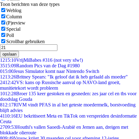
Toon berichten van deze types
Weblog
Column
(P)review
Special
Poll
Scrollbar gebruiken
opslaan
12
15:10
VrijMiBabes #316 (not very sfw!)
35
15:09
Random Pics van de Dag #1980
0
15:00
Jesus Simulator komt naar Nintendo Switch
12
13:26
Britney Spears: "Ik geloof dat ik heb gefaald als moeder"
24
12:42
VS: kans op Russische aanval op NAVO-land groeit,
munitietekort wordt probleem
10
12:28
Broer 135 keer gestoken en gesneden: zes jaar cel en tbs voor
doodslag Gouda
8
12:17
RIVM vindt PFAS in al het geteste moedermelk, borstvoeding
blijft advies
41
10:16
EU bekritiseert Meta en TikTok om verspreiden desinformatie
Ceuta
27
09:53
Houthi's vallen Saoedi-Arabië en Jemen aan, dreigen met
blokkade olieroute
8
09:49
Vrouw krijgt 30 maanden cel voor afpersing 12-jarige