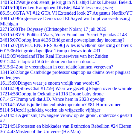
140
15:12
Wat je ook stemt, je krijgt in NL altijd Links Liberaal Beleid.
174
15:10
[Keuken Kampioen Divisie] #44 Vitesse mag weg
86
15:10
GTA VI #12 GTA VI Extended look 27 Augustus Netflix/YT
108
15:09
Progressieve Democraat El-Sayed wint nipt voorverkiezing
Michigan
227
15:08
The Odyssey (Christopher Nolan) 17 juli 2026
185
15:08
VS: Political Wars, Voter Fraud and Secret Agendas #148
246
15:07
Oorlog Iran #136 Bridge and powerplant day incoming?
144
15:07
[INFLUENCERS #296] Alles is welkom kneuzing of breuk
60
15:06
Het grote dagelijkse Trump nieuws topic #31
41
15:05
[videoland]The Real Housewives van het Zuiden
99
15:04
Teltopic #1566 tel door en door en door....
53
15:04
Zou je vreemdgaan in een relatie kunnen vergeven?
134
15:02
Jonge Cambridge professor stapt op na claims over plagiaat
en leugens
161
15:00
Dingen waar je enorm vrolijk van wordt #3
124
14:59
[ShowChat #1259] Waar we gezellig klagen over de warmte
172
14:58
Oorlog in Oekraïne #1318 Drone baby drone
67
14:57
Trump wil dat J.D. Vance hem in 2028 opvolgt
179
14:55
Wat is jullie binnenhuistemperatuur? #81 Horrorzomer
51
14:54
Jezelf gelukkig voelen als vrijgezelle vijftiger
262
14:51
Agent smijt zwangere vrouw op de grond, onderzoek gestart
#2
272
14:51
Protesten en blokkades van Extinction Rebellion #24 Eieren
36
14:43
Masters of the Universe (He-Man)