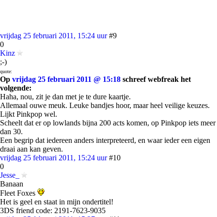
vrijdag 25 februari 2011, 15:24 uur
#9
0
Kinz
;-)
quote:
Op
vrijdag 25 februari 2011 @ 15:18
schreef webfreak het
volgende:
Haha, nou, zit je dan met je te dure kaartje.
Allemaal ouwe meuk. Leuke bandjes hoor, maar heel veilige keuzes.
Lijkt Pinkpop wel.
Scheelt dat er op lowlands bijna 200 acts komen, op Pinkpop iets meer
dan 30.
Een begrip dat iedereen anders interpreteerd, en waar ieder een eigen
draai aan kan geven.
vrijdag 25 februari 2011, 15:24 uur
#10
0
Jesse_
Banaan
Fleet Foxes
Het is geel en staat in mijn ondertitel!
3DS friend code: 2191-7623-9035