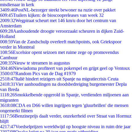
misdienaar in kerk
34
09:46
PostNL-bezorger steekt bewoner na ruzie over pakket
6
09:45
Trailers kijken: de bioscoopreleases van week 32
20
09:32
Wegpiraat scheurt met 146 km/u door het centrum van
Amsterdam
6
09:28
Aanhoudende droogte veroorzaakt scheuren in dijken Zuid-
Holland
0
08:59
Van de Zandschulp overleeft matchpoints, ook Griekspoor
verder in Montreal
1
08:56
Excelsior opent seizoen met ruime zege op promovendus
Cambuur
2
08:35
Nieuw te streamen in augustus
3
04:46
Niewiadoma profiteert van pokerspel en grijpt geel op Ventoux
35
00:07
Random Pics van de Dag #1979
25
18:47
Italië hindert reizigers uit Spanje na migratiecrisis Ceuta
24
18:31
Vier aanhoudingen na doodsbedreiging burgemeester Depla
van Breda
11
18:26
Smokkelbende opgerold in Spanje, verdienden miljoenen aan
migranten
36
18:08
CDA en D66 willen ingrijpen tegen 'gluurbrillen' die mensen
ongemerkt filmen
11
17:56
Benzineprijs daalt verder, onzekerheid over Straat van Hormuz
blijft
42
17:47
Voedselprijzen wereldwijd op hoogste niveau in ruim drie jaar
23
07/08
Quake krijgt na 30 jaar een gratis uitbreiding