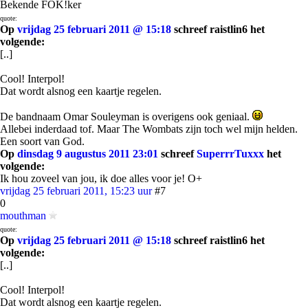
Bekende FOK!ker
quote:
Op
vrijdag 25 februari 2011 @ 15:18
schreef raistlin6 het
volgende:
[..]
Cool! Interpol!
Dat wordt alsnog een kaartje regelen.
De bandnaam Omar Souleyman is overigens ook geniaal.
Allebei inderdaad tof. Maar The Wombats zijn toch wel mijn helden.
Een soort van God.
Op
dinsdag 9 augustus 2011 23:01
schreef
SuperrrTuxxx
het
volgende:
Ik hou zoveel van jou, ik doe alles voor je! O+
vrijdag 25 februari 2011, 15:23 uur
#7
0
mouthman
quote:
Op
vrijdag 25 februari 2011 @ 15:18
schreef raistlin6 het
volgende:
[..]
Cool! Interpol!
Dat wordt alsnog een kaartje regelen.