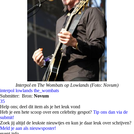
Interpol en The Wombats op Lowlands (Foto: Novum)
interpol
lowlands
the_wombats
Submitter:
Bron:
Novum
35
Help ons; deel dit item als je het leuk vond
Heb je een hete scoop over een celebrity gespot?
Tip ons dan via de
submit!
Zoek jij altijd de leukste nieuwtjes en kun je daar leuk over schrijven?
Meld je aan als nieuwsposter!
event info