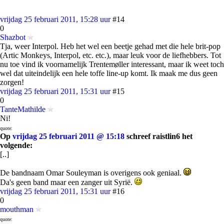
vrijdag 25 februari 2011, 15:28 uur
#14
0
Shazbot
Tja, weer Interpol. Heb het wel een beetje gehad met die hele brit-pop
(Artic Monkeys, Interpol, etc. etc.), maar leuk voor de liefhebbers. Tot
nu toe vind ik voornamelijk Trentemøller interessant, maar ik weet toch
wel dat uiteindelijk een hele toffe line-up komt. Ik maak me dus geen
zorgen!
vrijdag 25 februari 2011, 15:31 uur
#15
0
TanteMathilde
Ni!
quote:
Op
vrijdag 25 februari 2011 @ 15:18
schreef raistlin6 het
volgende:
[..]
De bandnaam Omar Souleyman is overigens ook geniaal.
Da's geen band maar een zanger uit Syrië.
vrijdag 25 februari 2011, 15:31 uur
#16
0
mouthman
quote: