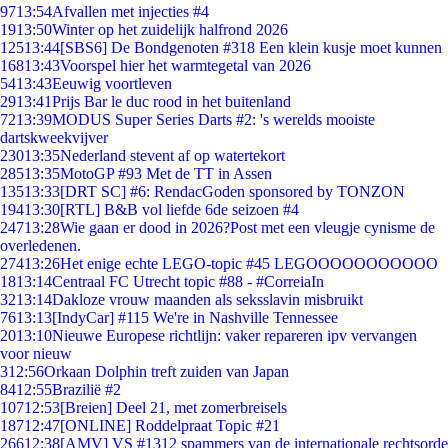
97
13:54
Afvallen met injecties #4
19
13:50
Winter op het zuidelijk halfrond 2026
125
13:44
[SBS6] De Bondgenoten #318 Een klein kusje moet kunnen
168
13:43
Voorspel hier het warmtegetal van 2026
54
13:43
Eeuwig voortleven
29
13:41
Prijs Bar le duc rood in het buitenland
72
13:39
MODUS Super Series Darts #2: 's werelds mooiste
dartskweekvijver
230
13:35
Nederland stevent af op watertekort
285
13:35
MotoGP #93 Met de TT in Assen
135
13:33
[DRT SC] #6: RendacGoden sponsored by TONZON
194
13:30
[RTL] B&B vol liefde 6de seizoen #4
247
13:28
Wie gaan er dood in 2026?Post met een vleugje cynisme de
overledenen.
274
13:26
Het enige echte LEGO-topic #45 LEGOOOOOOOOOOO
18
13:14
Centraal FC Utrecht topic #88 - #CorreiaIn
32
13:14
Dakloze vrouw maanden als seksslavin misbruikt
76
13:13
[IndyCar] #115 We're in Nashville Tennessee
20
13:10
Nieuwe Europese richtlijn: vaker repareren ipv vervangen
voor nieuw
3
12:56
Orkaan Dolphin treft zuiden van Japan
84
12:55
Brazilië #2
107
12:53
[Breien] Deel 21, met zomerbreisels
187
12:47
[ONLINE] Roddelpraat Topic #21
266
12:38
[AMV] VS #1312 spammers van de internationale rechtsorde