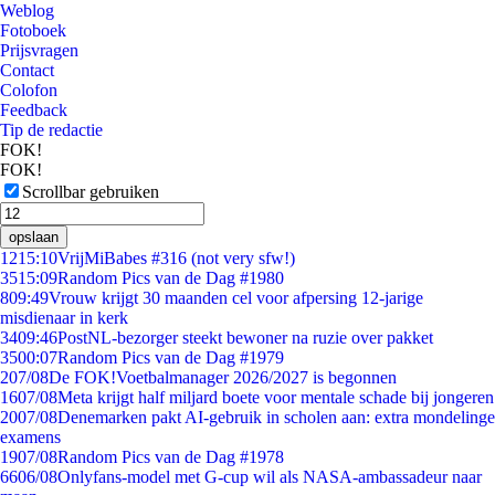
Weblog
Fotoboek
Prijsvragen
Contact
Colofon
Feedback
Tip de redactie
FOK!
FOK!
Scrollbar gebruiken
opslaan
12
15:10
VrijMiBabes #316 (not very sfw!)
35
15:09
Random Pics van de Dag #1980
8
09:49
Vrouw krijgt 30 maanden cel voor afpersing 12-jarige
misdienaar in kerk
34
09:46
PostNL-bezorger steekt bewoner na ruzie over pakket
35
00:07
Random Pics van de Dag #1979
2
07/08
De FOK!Voetbalmanager 2026/2027 is begonnen
16
07/08
Meta krijgt half miljard boete voor mentale schade bij jongeren
20
07/08
Denemarken pakt AI-gebruik in scholen aan: extra mondelinge
examens
19
07/08
Random Pics van de Dag #1978
66
06/08
Onlyfans-model met G-cup wil als NASA-ambassadeur naar