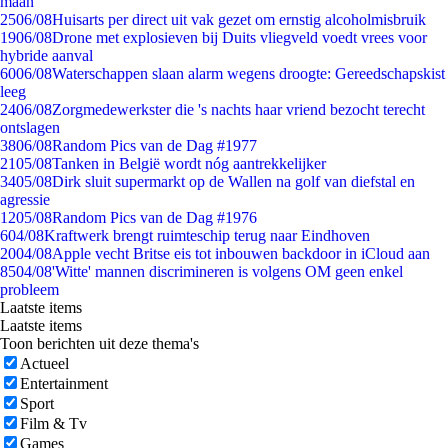
maan
25
06/08
Huisarts per direct uit vak gezet om ernstig alcoholmisbruik
19
06/08
Drone met explosieven bij Duits vliegveld voedt vrees voor
hybride aanval
60
06/08
Waterschappen slaan alarm wegens droogte: Gereedschapskist
leeg
24
06/08
Zorgmedewerkster die 's nachts haar vriend bezocht terecht
ontslagen
38
06/08
Random Pics van de Dag #1977
21
05/08
Tanken in België wordt nóg aantrekkelijker
34
05/08
Dirk sluit supermarkt op de Wallen na golf van diefstal en
agressie
12
05/08
Random Pics van de Dag #1976
6
04/08
Kraftwerk brengt ruimteschip terug naar Eindhoven
20
04/08
Apple vecht Britse eis tot inbouwen backdoor in iCloud aan
85
04/08
'Witte' mannen discrimineren is volgens OM geen enkel
probleem
Laatste items
Laatste items
Toon berichten uit deze thema's
Actueel
Entertainment
Sport
Film & Tv
Games