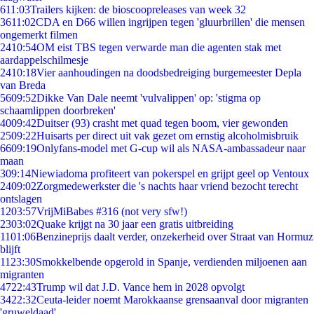
6
11:03
Trailers kijken: de bioscoopreleases van week 32
36
11:02
CDA en D66 willen ingrijpen tegen 'gluurbrillen' die mensen
ongemerkt filmen
24
10:54
OM eist TBS tegen verwarde man die agenten stak met
aardappelschilmesje
24
10:18
Vier aanhoudingen na doodsbedreiging burgemeester Depla
van Breda
56
09:52
Dikke Van Dale neemt 'vulvalippen' op: 'stigma op
schaamlippen doorbreken'
40
09:42
Duitser (93) crasht met quad tegen boom, vier gewonden
25
09:22
Huisarts per direct uit vak gezet om ernstig alcoholmisbruik
66
09:19
Onlyfans-model met G-cup wil als NASA-ambassadeur naar
maan
3
09:14
Niewiadoma profiteert van pokerspel en grijpt geel op Ventoux
24
09:02
Zorgmedewerkster die 's nachts haar vriend bezocht terecht
ontslagen
12
03:57
VrijMiBabes #316 (not very sfw!)
23
03:02
Quake krijgt na 30 jaar een gratis uitbreiding
11
01:06
Benzineprijs daalt verder, onzekerheid over Straat van Hormuz
blijft
11
23:30
Smokkelbende opgerold in Spanje, verdienden miljoenen aan
migranten
47
22:43
Trump wil dat J.D. Vance hem in 2028 opvolgt
34
22:32
Ceuta-leider noemt Marokkaanse grensaanval door migranten
'gruweldaad'