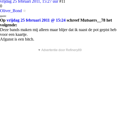
vrijdag 25 februari 2011, 15:27 uur
#11
0
Oliver_Bond
quote:
Op
vrijdag 25 februari 2011 @ 15:24
schreef Mutsaers__78 het
volgende:
Deze bands maken mij alleen maar blijer dat ik naast de pot gepist heb
voor een kaartje.
Afgunst is een bitch.
▼ Advertentie door Refinery89