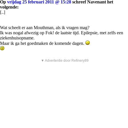
Op
vrijdag 25 februari 2011 @ 15:28
schreef Navenant het
volgende:
[..]
Wat scheelt er aan Mouthman, als ik vragen mag?
Ik was nogal afwezig op Fok! de laatste tijd. Epilepsie, met zelfs een
ziekenhuisopname.
Maar ik ga het goedmaken de komende dagen.
▼ Advertentie door Refinery89