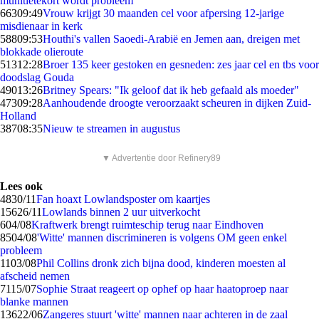
munitietekort wordt probleem
663
09:49
Vrouw krijgt 30 maanden cel voor afpersing 12-jarige
misdienaar in kerk
588
09:53
Houthi's vallen Saoedi-Arabië en Jemen aan, dreigen met
blokkade olieroute
513
12:28
Broer 135 keer gestoken en gesneden: zes jaar cel en tbs voor
doodslag Gouda
490
13:26
Britney Spears: "Ik geloof dat ik heb gefaald als moeder"
473
09:28
Aanhoudende droogte veroorzaakt scheuren in dijken Zuid-
Holland
387
08:35
Nieuw te streamen in augustus
▼ Advertentie door Refinery89
Lees ook
48
30/11
Fan hoaxt Lowlandsposter om kaartjes
156
26/11
Lowlands binnen 2 uur uitverkocht
6
04/08
Kraftwerk brengt ruimteschip terug naar Eindhoven
85
04/08
'Witte' mannen discrimineren is volgens OM geen enkel
probleem
11
03/08
Phil Collins dronk zich bijna dood, kinderen moesten al
afscheid nemen
71
15/07
Sophie Straat reageert op ophef op haar haatoproep naar
blanke mannen
136
22/06
Zangeres stuurt 'witte' mannen naar achteren in de zaal