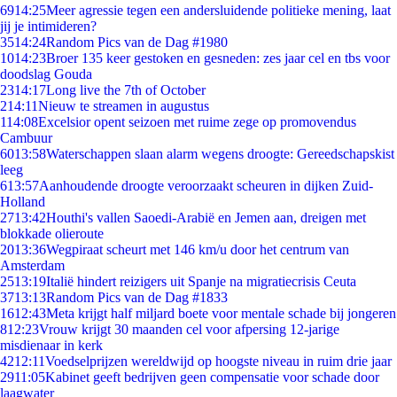
69
14:25
Meer agressie tegen een andersluidende politieke mening, laat
jij je intimideren?
35
14:24
Random Pics van de Dag #1980
10
14:23
Broer 135 keer gestoken en gesneden: zes jaar cel en tbs voor
doodslag Gouda
23
14:17
Long live the 7th of October
2
14:11
Nieuw te streamen in augustus
1
14:08
Excelsior opent seizoen met ruime zege op promovendus
Cambuur
60
13:58
Waterschappen slaan alarm wegens droogte: Gereedschapskist
leeg
6
13:57
Aanhoudende droogte veroorzaakt scheuren in dijken Zuid-
Holland
27
13:42
Houthi's vallen Saoedi-Arabië en Jemen aan, dreigen met
blokkade olieroute
20
13:36
Wegpiraat scheurt met 146 km/u door het centrum van
Amsterdam
25
13:19
Italië hindert reizigers uit Spanje na migratiecrisis Ceuta
37
13:13
Random Pics van de Dag #1833
16
12:43
Meta krijgt half miljard boete voor mentale schade bij jongeren
8
12:23
Vrouw krijgt 30 maanden cel voor afpersing 12-jarige
misdienaar in kerk
42
12:11
Voedselprijzen wereldwijd op hoogste niveau in ruim drie jaar
29
11:05
Kabinet geeft bedrijven geen compensatie voor schade door
laagwater