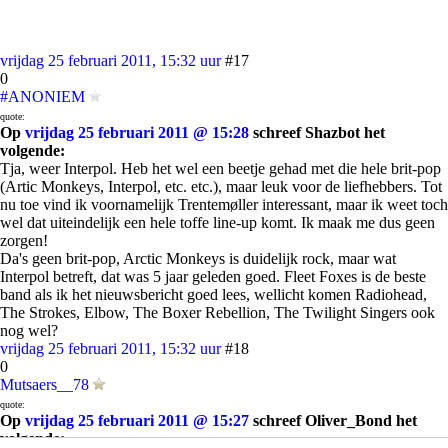
vrijdag 25 februari 2011, 15:32 uur
#17
0
#ANONIEM
quote:
Op
vrijdag 25 februari 2011 @ 15:28
schreef Shazbot het
volgende:
Tja, weer Interpol. Heb het wel een beetje gehad met die hele brit-pop
(Artic Monkeys, Interpol, etc. etc.), maar leuk voor de liefhebbers. Tot
nu toe vind ik voornamelijk Trentemøller interessant, maar ik weet toch
wel dat uiteindelijk een hele toffe line-up komt. Ik maak me dus geen
zorgen!
Da's geen brit-pop, Arctic Monkeys is duidelijk rock, maar wat
Interpol betreft, dat was 5 jaar geleden goed. Fleet Foxes is de beste
band als ik het nieuwsbericht goed lees, wellicht komen Radiohead,
The Strokes, Elbow, The Boxer Rebellion, The Twilight Singers ook
nog wel?
vrijdag 25 februari 2011, 15:32 uur
#18
0
Mutsaers__78
quote:
Op
vrijdag 25 februari 2011 @ 15:27
schreef Oliver_Bond het
volgende: