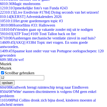
60
10:36
Magic mushrooms
12
10:31
Opmerkelijke foto's van Funda #243
223
10:15
[Live Eredivisie #1784] Dying seconds van het seizoen!
0
10:14
[KERST] Adventskalenders 2026
105
10:11
Het grote goedemorgen topic #3
38
10:08
Horrorfilms #33: Halloween
118
10:04
Vrienden gaan op vakantie zonder mij uit te nodigen
59
10:03
[ATP Tour] #169 Tosti Tallon back on fire
67
10:00
Aanbrengen mechanische ventilatie zinvol in oud huis?
146
09:45
[AKQ] #3384 Topic met vragen. En soms goede
antwoorden.
14
09:45
Spaanse kust onder vuur van Portugese oorlogsschepen: 120
gewonden
6
09:38
Echt wrf
Muziek
Muziek
Scrollbar gebruiken
opslaan
6
04/08
Kraftwerk brengt ruimteschip terug naar Eindhoven
85
04/08
'Witte' mannen discrimineren is volgens OM geen enkel
probleem
11
03/08
Phil Collins dronk zich bijna dood, kinderen moesten al
afscheid nemen