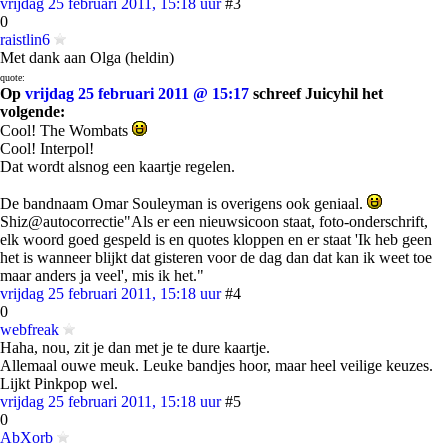
vrijdag 25 februari 2011, 15:18 uur
#3
0
raistlin6
Met dank aan Olga (heldin)
quote:
Op
vrijdag 25 februari 2011 @ 15:17
schreef Juicyhil het
volgende:
Cool! The Wombats
Cool! Interpol!
Dat wordt alsnog een kaartje regelen.
De bandnaam Omar Souleyman is overigens ook geniaal.
Shiz@autocorrectie"Als er een nieuwsicoon staat, foto-onderschrift,
elk woord goed gespeld is en quotes kloppen en er staat 'Ik heb geen
het is wanneer blijkt dat gisteren voor de dag dan dat kan ik weet toe
maar anders ja veel', mis ik het."
vrijdag 25 februari 2011, 15:18 uur
#4
0
webfreak
Haha, nou, zit je dan met je te dure kaartje.
Allemaal ouwe meuk. Leuke bandjes hoor, maar heel veilige keuzes.
Lijkt Pinkpop wel.
vrijdag 25 februari 2011, 15:18 uur
#5
0
AbXorb