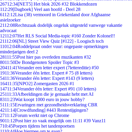
267
12:34
[NET5] Het blok 2026 #32 Blokkendozen
1
12:29
[Dagboek] Veel aan hoofd - Deel 28
61
12:12
Lisa (38) vermoord in Griekenland door Afghaanse
asielzoeker
21
12:08
Rechtszaak dodelijk ongeluk uitgesteld vanwege vakantie
advocaat
121
12:07
Het RLS Social Media-topic #160 Zonder Kolonel!!
211
12:06
[NL] Street View Quiz [#122] - Loogisch toch
110
12:04
Roddelpraat onder vuur: ongepaste opmerkingen
minderjarigen deel 2
281
11:55
Post hier pas overleden muzikanten #32
80
11:50
De Bondgenoten Spoiler Topic #3
204
11:41
Verander een letter expert (7lettereditie) #50
19
11:36
Verander één letter. Expert # 75 (8 letters)
54
11:36
Verander één letter: Expert #143 (9 letters)
164
11:35
[NPO2] Zomergasten 2026 #1
147
11:34
Verander één letter: Expert #91 (10 letters)
251
11:33
Afbeeldingen die je gemaakt hebt met AI
83
11:23
Wat koopt 1000 euro in jouw hobby?
51
11:15
Ervaringen met gezondheidsverklaring CBR
42
11:14
[Crowdfunding] #443 Rentestijgingen?
27
11:12
Forum werkt niet op Chrome
90
11:12
Post hier zo vaak mogelijk om 11:11 #39 Vanz11
7
10:45
Poepen tijdens het tandenpoetsen
11
10:44
Hoe hiermee om te gaan?