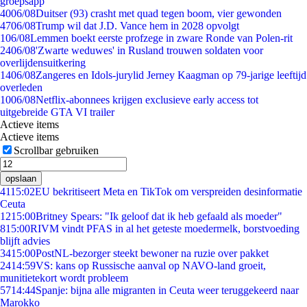
groepsapp
40
06/08
Duitser (93) crasht met quad tegen boom, vier gewonden
47
06/08
Trump wil dat J.D. Vance hem in 2028 opvolgt
1
06/08
Lemmen boekt eerste profzege in zware Ronde van Polen-rit
24
06/08
'Zwarte weduwes' in Rusland trouwen soldaten voor
overlijdensuitkering
14
06/08
Zangeres en Idols-jurylid Jerney Kaagman op 79-jarige leeftijd
overleden
10
06/08
Netflix-abonnees krijgen exclusieve early access tot
uitgebreide GTA VI trailer
Actieve items
Actieve items
Scrollbar gebruiken
opslaan
41
15:02
EU bekritiseert Meta en TikTok om verspreiden desinformatie
Ceuta
12
15:00
Britney Spears: "Ik geloof dat ik heb gefaald als moeder"
8
15:00
RIVM vindt PFAS in al het geteste moedermelk, borstvoeding
blijft advies
34
15:00
PostNL-bezorger steekt bewoner na ruzie over pakket
24
14:59
VS: kans op Russische aanval op NAVO-land groeit,
munitietekort wordt probleem
57
14:44
Spanje: bijna alle migranten in Ceuta weer teruggekeerd naar
Marokko