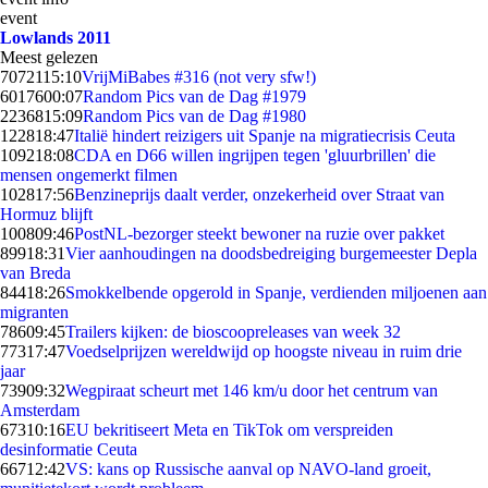
event
Lowlands 2011
Meest gelezen
70721
15:10
VrijMiBabes #316 (not very sfw!)
60176
00:07
Random Pics van de Dag #1979
22368
15:09
Random Pics van de Dag #1980
1228
18:47
Italië hindert reizigers uit Spanje na migratiecrisis Ceuta
1092
18:08
CDA en D66 willen ingrijpen tegen 'gluurbrillen' die
mensen ongemerkt filmen
1028
17:56
Benzineprijs daalt verder, onzekerheid over Straat van
Hormuz blijft
1008
09:46
PostNL-bezorger steekt bewoner na ruzie over pakket
899
18:31
Vier aanhoudingen na doodsbedreiging burgemeester Depla
van Breda
844
18:26
Smokkelbende opgerold in Spanje, verdienden miljoenen aan
migranten
786
09:45
Trailers kijken: de bioscoopreleases van week 32
773
17:47
Voedselprijzen wereldwijd op hoogste niveau in ruim drie
jaar
739
09:32
Wegpiraat scheurt met 146 km/u door het centrum van
Amsterdam
673
10:16
EU bekritiseert Meta en TikTok om verspreiden
desinformatie Ceuta
667
12:42
VS: kans op Russische aanval op NAVO-land groeit,