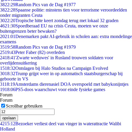
38
22:29
Random Pics van de Dag #1977
38
22:28
Spaanse politie: minstens tien voor terrorisme veroordeelden
onder migranten Ceuta
30
22:20
Tropische hitte keert zondag terug met lokaal 32 graden
46
21:30
Spoedberaad EU na crisis Ceuta, moeten we onze
buitengrenzen beter bewaken?
20
21:01
Denemarken pakt AI-gebruik in scholen aan: extra mondelinge
examens
35
19:58
Random Pics van de Dag #1979
25
19:43
Peter Faber (82) overleden
24
18:41
'Zwarte weduwes' in Rusland trouwen soldaten voor
overlijdensuitkering
15
18:32
Ontslagen bij Halo Studios na Campaign Evolved
30
18:32
Trump grijpt weer in op automatisch staatsburgerschap bij
geboorte in VS
31
18:19
Amsterdams dierenasiel DOA overspoeld met babykonijntjes
19
18:06
PS5-doos waarschuwt voor einde fysieke games
Forum
Forum
Scrollbar gebruiken
opslaan
42
15:12
Bezoeker verliest deel van vinger in waterattractie Walibi
Holland