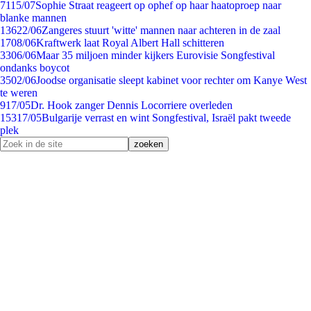
71
15/07
Sophie Straat reageert op ophef op haar haatoproep naar
blanke mannen
136
22/06
Zangeres stuurt 'witte' mannen naar achteren in de zaal
17
08/06
Kraftwerk laat Royal Albert Hall schitteren
33
06/06
Maar 35 miljoen minder kijkers Eurovisie Songfestival
ondanks boycot
35
02/06
Joodse organisatie sleept kabinet voor rechter om Kanye West
te weren
9
17/05
Dr. Hook zanger Dennis Locorriere overleden
153
17/05
Bulgarije verrast en wint Songfestival, Israël pakt tweede
plek