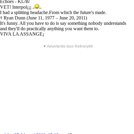
Echoes - KL/B/
VET! Interpol¡¡¡
I had a splitting headache.From which the future's made.
† Ryan Dunn (June 11, 1977 – June 20, 2011)
It's funny. All you have to do is say something nobody understands
and they'll do practically anything you want them to.
VIVA LA ASSANGE¡
▼ Advertentie door Refinery89