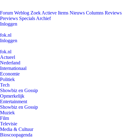
Forum
Weblog
Zoek
Actieve Items
Nieuws
Columns
Reviews
Previews
Specials
Archief
Inloggen
fok.nl
Inloggen
fok.nl
Actueel
Nederland
Internationaal
Economie
Politiek
Tech
Showbiz en Gossip
Opmerkelijk
Entertainment
Showbiz en Gossip
Muziek
Film
Televisie
Media & Cultuur
Bioscoopagenda