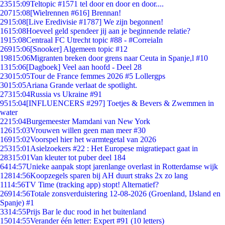
235
15:09
Teltopic #1571 tel door en door en door....
207
15:08
[Wielrennen #616] Brennan!
29
15:08
[Live Eredivisie #1787] We zijn begonnen!
16
15:08
Hoeveel geld spendeer jij aan je beginnende relatie?
19
15:08
Centraal FC Utrecht topic #88 - #CorreiaIn
269
15:06
[Snooker] Algemeen topic #12
198
15:06
Migranten breken door grens naar Ceuta in Spanje,l #10
13
15:06
[Dagboek] Veel aan hoofd - Deel 28
230
15:05
Tour de France femmes 2026 #5 Lollergps
30
15:05
Ariana Grande verlaat de spotlight.
273
15:04
Russia vs Ukraine #91
95
15:04
[INFLUENCERS #297] Toetjes & Bevers & Zwemmen in
water
22
15:04
Burgemeester Mamdani van New York
126
15:03
Vrouwen willen geen man meer #30
169
15:02
Voorspel hier het warmtegetal van 2026
253
15:01
Asielzoekers #22 : Het Europese migratiepact gaat in
283
15:01
Van kleuter tot puber deel 184
64
14:57
Unieke aanpak stopt jarenlange overlast in Rotterdamse wijk
128
14:56
Koopzegels sparen bij AH duurt straks 2x zo lang
11
14:56
TV Time (tracking app) stopt! Alternatief?
269
14:56
Totale zonsverduistering 12-08-2026 (Groenland, IJsland en
Spanje) #1
33
14:55
Prijs Bar le duc rood in het buitenland
150
14:55
Verander één letter: Expert #91 (10 letters)