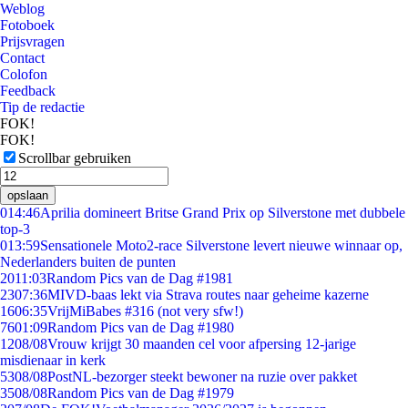
Weblog
Fotoboek
Prijsvragen
Contact
Colofon
Feedback
Tip de redactie
FOK!
FOK!
Scrollbar gebruiken
opslaan
0
14:46
Aprilia domineert Britse Grand Prix op Silverstone met dubbele
top-3
0
13:59
Sensationele Moto2-race Silverstone levert nieuwe winnaar op,
Nederlanders buiten de punten
20
11:03
Random Pics van de Dag #1981
23
07:36
MIVD-baas lekt via Strava routes naar geheime kazerne
16
06:35
VrijMiBabes #316 (not very sfw!)
76
01:09
Random Pics van de Dag #1980
12
08/08
Vrouw krijgt 30 maanden cel voor afpersing 12-jarige
misdienaar in kerk
53
08/08
PostNL-bezorger steekt bewoner na ruzie over pakket
35
08/08
Random Pics van de Dag #1979