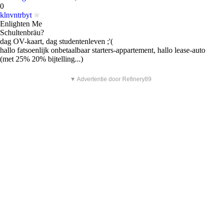
0
klnvntrbyt
Enlighten Me
Schultenbräu?
dag OV-kaart, dag studentenleven ;'(
hallo
fatsoenlijk
onbetaalbaar starters-appartement, hallo lease-auto
(met
25%
20% bijtelling...)
▼ Advertentie door Refinery89