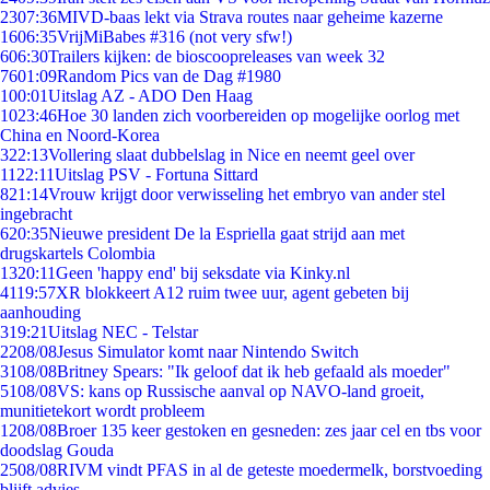
23
07:36
MIVD-baas lekt via Strava routes naar geheime kazerne
16
06:35
VrijMiBabes #316 (not very sfw!)
6
06:30
Trailers kijken: de bioscoopreleases van week 32
76
01:09
Random Pics van de Dag #1980
1
00:01
Uitslag AZ - ADO Den Haag
10
23:46
Hoe 30 landen zich voorbereiden op mogelijke oorlog met
China en Noord-Korea
3
22:13
Vollering slaat dubbelslag in Nice en neemt geel over
11
22:11
Uitslag PSV - Fortuna Sittard
8
21:14
Vrouw krijgt door verwisseling het embryo van ander stel
ingebracht
6
20:35
Nieuwe president De la Espriella gaat strijd aan met
drugskartels Colombia
13
20:11
Geen 'happy end' bij seksdate via Kinky.nl
41
19:57
XR blokkeert A12 ruim twee uur, agent gebeten bij
aanhouding
3
19:21
Uitslag NEC - Telstar
22
08/08
Jesus Simulator komt naar Nintendo Switch
31
08/08
Britney Spears: "Ik geloof dat ik heb gefaald als moeder"
51
08/08
VS: kans op Russische aanval op NAVO-land groeit,
munitietekort wordt probleem
12
08/08
Broer 135 keer gestoken en gesneden: zes jaar cel en tbs voor
doodslag Gouda
25
08/08
RIVM vindt PFAS in al de geteste moedermelk, borstvoeding
blijft advies