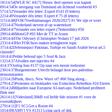
181
14:54
[WLR SC #417] Nieuw deel openen was kaputt
69
14:54
De neergang van Duitsland als lichtend voorbeeld #3
57
14:52
Verander één letter: Expert #143 (9 letters)
22
14:49
Verander één letter. Expert # 75 (8 letters)
115
14:48
[FOK!Voetbalmanager 2026/2027] #1 We zijn er weer
255
14:47
Nederland stevent af op watertekort
208
14:47
Verander een letter expert (7lettereditie) #50
299
14:46
MotoGP #93 Met de TT in Assen
230
14:44
The Odyssey (Christopher Nolan) 17 juli 2026
233
14:43
Het FOK!kers maken teringherrie topic
37
14:42
Defensiepact Pakistan, Turkije en Saudi-Arabië bevat art.5
clausule?
16
14:41
Petitie behoud npo 5 Soul & Jazz
132
14:37
Afvallen met injecties #4
4
14:37
Oorlog Iran #137 Op naar een mooie toekomst
230
14:37
Burgemeester Utrecht belaagd door pro-palestina-
demonstranten
215
14:26
Punk, disco, New Wave of? #60 Sing along...
279
14:25
Protesten en blokkades van Extinction Rebellion #24 Eieren
19
14:24
Miljarden naar Europese AI-start-ups: Nederland profiteert
flink mee
261
14:11
[Videoland] B&B vol liefde 6de seizoen #1 voor de
vooruitkijkers
279
14:11
[F1 SC] Get a Room #4
10
14:09
[AMV] VS #1313 Lying sack of shit.