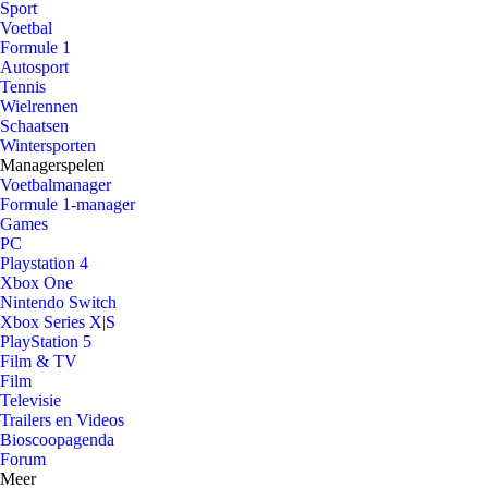
Sport
Voetbal
Formule 1
Autosport
Tennis
Wielrennen
Schaatsen
Wintersporten
Managerspelen
Voetbalmanager
Formule 1-manager
Games
PC
Playstation 4
Xbox One
Nintendo Switch
Xbox Series X|S
PlayStation 5
Film & TV
Film
Televisie
Trailers en Videos
Bioscoopagenda
Forum
Meer