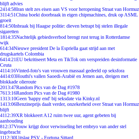
blijft advies
24
14:58
Iran stelt zes eisen aan VS voor heropening Straat van Hormuz
31
14:51
China boekt doorbraak in eigen chipmachines, druk op ASML
groeit
8
14:50
Inbraak bij Haagse politie: dieven betrapt bij stelen illegale
sigaretten
18
14:35
Nachtelijk gebiedsverbod brengt rust terug in Rotterdamse
wijk
6
14:34
Nieuwe president De la Espriella gaat strijd aan met
drugskartels Colombia
64
14:21
EU bekritiseert Meta en TikTok om verspreiden desinformatie
Ceuta
41
14:16
Vinted-foto's van vrouwen massaal gedeeld op seksfora
44
14:03
Houthi's vallen Saoedi-Arabië en Jemen aan, dreigen met
blokkade olieroute
20
13:47
Random Pics van de Dag #1978
76
13:16
Random Pics van de Dag #1980
13
13:10
Geen 'happy end' bij seksdate via Kinky.nl
14
13:06
Benzineprijs daalt verder, onzekerheid over Straat van Hormuz
blijft
41
12:39
XR blokkeert A12 ruim twee uur, agent gebeten bij
aanhouding
8
12:37
Vrouw krijgt door verwisseling het embryo van ander stel
ingebracht
11
12:30
Uitslag PSV - Fortuna Sittard