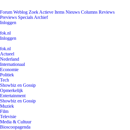
Forum
Weblog
Zoek
Actieve Items
Nieuws
Columns
Reviews
Previews
Specials
Archief
Inloggen
fok.nl
Inloggen
fok.nl
Actueel
Nederland
Internationaal
Economie
Politiek
Tech
Showbiz en Gossip
Opmerkelijk
Entertainment
Showbiz en Gossip
Muziek
Film
Televisie
Media & Cultuur
Bioscoopagenda