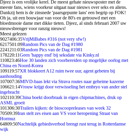
Djeez is een vrolijke kerel. De meest gehate nieuwsposter met de
meeste fans, wiens voorkeur uitgaat naar nieuws over seks en aliens.
Dankzij hem is de zinsnede 'paarsgepunte lans' een begrip op FOK!
Oh ja, uit een bouwjaar van voor de 80's en getrouwd met een
bloedmooie dame met dikke tieten. Djeez, al sinds februari 2007 uw
nieuwsbrenger voor ranzig nieuws!
Meest gelezen
90274
06:35
VrijMiBabes #316 (not very sfw!)
62175
01:09
Random Pics van de Dag #1980
22412
11:03
Random Pics van de Dag #1981
1782
20:11
Geen 'happy end' bij seksdate via Kinky.nl
1108
23:46
Hoe 30 landen zich voorbereiden op mogelijke oorlog met
China en Noord-Korea
1091
19:57
XR blokkeert A12 ruim twee uur, agent gebeten bij
aanhouding
1070
07:36
MIVD-baas lekt via Strava routes naar geheime kazerne
1066
21:14
Vrouw krijgt door verwisseling het embryo van ander stel
ingebracht
1021
10:39
China boekt doorbraak in eigen chipmachines, druk op
ASML groeit
1013
06:30
Trailers kijken: de bioscoopreleases van week 32
705
09:39
Iran stelt zes eisen aan VS voor heropening Straat van
Hormuz
648
09:50
Nachtelijk gebiedsverbod brengt rust terug in Rotterdamse
wijk