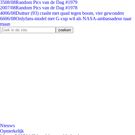
35
08/08
Random Pics van de Dag #1979
20
07/08
Random Pics van de Dag #1978
40
06/08
Duitser (93) crasht met quad tegen boom, vier gewonden
66
06/08
Onlyfans-model met G-cup wil als NASA-ambassadeur naar
maan
Nieuws
Opmerkelijk