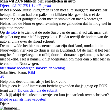
Man wil 2376 blikken bier smokkelen in auto
Djeez
05-02-2011 14:46
print
In het Noord-Duitse Puttgarden is een niet al te snuggere smokkelaar
betrapt. De man had een pallet met blikken bier gekocht, met de
bedoeling het goudgele vocht mee te smokkelen naar Noorwegen.
Helaas had de Noor er geen rekening mee gehouden dat het nog wel in
zijn auto moest.
Op
de foto
is te zien dat de rode Saab van de man al vol zit, maar dat
de pallet nog maar half leeggepakt is. En dat terwijl de bodem van de
auto al bijna over de grond schuurt.
De man wilde het bier meenemen naar zijn thuisland, omdat het in
Noorwegen vier keer zo duur is als in Duitsland. Of de man al het bier
nog heeft meegekregen en of hij door de douane is gekomen, is helaas
niet bekend. Het is namelijk niet toegestaan om meer dan 5 liter bier in
te voeren in Noorwegen.
bier
drank
noorwegen
smokkelen
weblog
Submitter:
Bron:
Bild
45
Help ons; deel dit item als je het leuk vond
Heb je een leuk of interessant bericht gevonden dat je graag op FOK!
terug ziet?
Tip ons dan via de submit!
Zoek jij altijd de leukste nieuwtjes en kun je daar leuk over schrijven?
Meld je aan als nieuwsposter!
Djeez