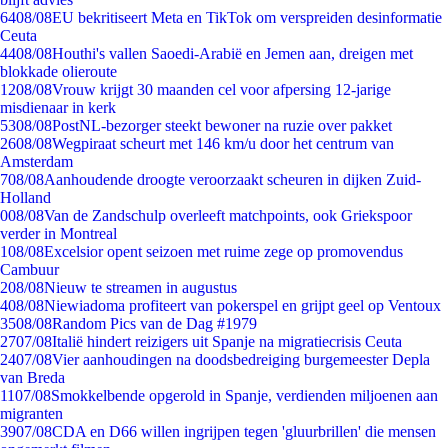
64
08/08
EU bekritiseert Meta en TikTok om verspreiden desinformatie
Ceuta
44
08/08
Houthi's vallen Saoedi-Arabië en Jemen aan, dreigen met
blokkade olieroute
12
08/08
Vrouw krijgt 30 maanden cel voor afpersing 12-jarige
misdienaar in kerk
53
08/08
PostNL-bezorger steekt bewoner na ruzie over pakket
26
08/08
Wegpiraat scheurt met 146 km/u door het centrum van
Amsterdam
7
08/08
Aanhoudende droogte veroorzaakt scheuren in dijken Zuid-
Holland
0
08/08
Van de Zandschulp overleeft matchpoints, ook Griekspoor
verder in Montreal
1
08/08
Excelsior opent seizoen met ruime zege op promovendus
Cambuur
2
08/08
Nieuw te streamen in augustus
4
08/08
Niewiadoma profiteert van pokerspel en grijpt geel op Ventoux
35
08/08
Random Pics van de Dag #1979
27
07/08
Italië hindert reizigers uit Spanje na migratiecrisis Ceuta
24
07/08
Vier aanhoudingen na doodsbedreiging burgemeester Depla
van Breda
11
07/08
Smokkelbende opgerold in Spanje, verdienden miljoenen aan
migranten
39
07/08
CDA en D66 willen ingrijpen tegen 'gluurbrillen' die mensen