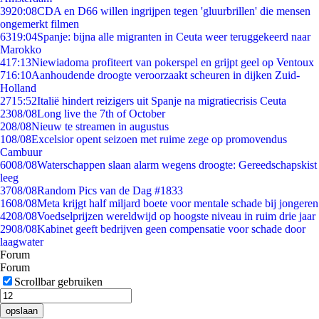
39
20:08
CDA en D66 willen ingrijpen tegen 'gluurbrillen' die mensen
ongemerkt filmen
63
19:04
Spanje: bijna alle migranten in Ceuta weer teruggekeerd naar
Marokko
4
17:13
Niewiadoma profiteert van pokerspel en grijpt geel op Ventoux
7
16:10
Aanhoudende droogte veroorzaakt scheuren in dijken Zuid-
Holland
27
15:52
Italië hindert reizigers uit Spanje na migratiecrisis Ceuta
23
08/08
Long live the 7th of October
2
08/08
Nieuw te streamen in augustus
1
08/08
Excelsior opent seizoen met ruime zege op promovendus
Cambuur
60
08/08
Waterschappen slaan alarm wegens droogte: Gereedschapskist
leeg
37
08/08
Random Pics van de Dag #1833
16
08/08
Meta krijgt half miljard boete voor mentale schade bij jongeren
42
08/08
Voedselprijzen wereldwijd op hoogste niveau in ruim drie jaar
29
08/08
Kabinet geeft bedrijven geen compensatie voor schade door
laagwater
Forum
Forum
Scrollbar gebruiken
opslaan