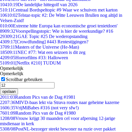
104
10:19
De landelijke hittegolf van 2026
5
10:11
Centraal Bordspeltopic #9 Waar we schuiven met karton
106
10:02
Telstar-topic #2: De Witte Leeuwen Brullen nog altijd in
Velsen-Zuid!
0
10:00
Extreme hitte Europa kan economische groei tenietdoen'
89
09:32
Voorspellingstopic: Wie is hier de weerkundige? #16
293
09:21
GAE Topic #25 De wederopstanding
43
09:17
[Crowdfunding] #443 Rentestijgingen?
37
09:11
Masters of the Universe (He-Man)
185
09:11
NEC #77: Wat een seizoen is dit zeg
42
09:05
Horrorfilms #33: Halloween
51
09:01
[Netflix #210] TUDUM
Opmerkelijk
Opmerkelijk
Scrollbar gebruiken
opslaan
20
11:03
Random Pics van de Dag #1981
22
07:36
MIVD-baas lekt via Strava routes naar geheime kazerne
16
06:35
VrijMiBabes #316 (not very sfw!)
76
01:09
Random Pics van de Dag #1980
12
08/08
Vrouw krijgt 30 maanden cel voor afpersing 12-jarige
misdienaar in kerk
53
08/08
PostNL-bezorger steekt bewoner na ruzie over pakket