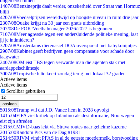
ongemerkt filmen
14
07/08
Benzineprijs daalt verder, onzekerheid over Straat van Hormuz
blijft
42
07/08
Voedselprijzen wereldwijd op hoogste niveau in ruim drie jaar
23
07/08
Quake krijgt na 30 jaar een gratis uitbreiding
2
07/08
De FOK!Voetbalmanager 2026/2027 is begonnen
71
07/08
Meer agressie tegen een andersluidende politieke mening, laat
jij je intimideren?
32
07/08
Amsterdams dierenasiel DOA overspoeld met babykonijntjes
29
07/08
Kabinet geeft bedrijven geen compensatie voor schade door
laagwater
24
07/08
OM eist TBS tegen verwarde man die agenten stak met
aardappelschilmesje
30
07/08
Tropische hitte keert zondag terug met lokaal 32 graden
Actieve items
Actieve items
Scrollbar gebruiken
opslaan
50
15:08
Trump wil dat J.D. Vance hem in 2028 opvolgt
14
15:04
FIFA ziet kritiek op Infantino als desinformatie, Noorwegen
eist zijn aftreden
23
15:01
MIVD-baas lekt via Strava routes naar geheime kazerne
20
15:00
Random Pics van de Dag #1981
25
14:59
RIVM vindt PFAS in al de geteste moedermelk, borstvoeding