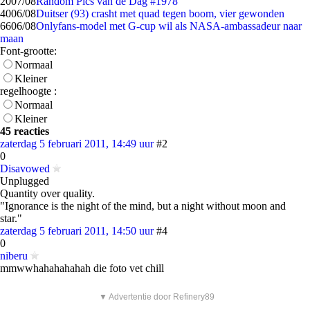
20
07/08
Random Pics van de Dag #1978
40
06/08
Duitser (93) crasht met quad tegen boom, vier gewonden
66
06/08
Onlyfans-model met G-cup wil als NASA-ambassadeur naar
maan
Font-grootte:
Normaal
Kleiner
regelhoogte :
Normaal
Kleiner
45 reacties
zaterdag 5 februari 2011, 14:49 uur
#2
0
Disavowed
Unplugged
Quantity over quality.
"Ignorance is the night of the mind, but a night without moon and
star."
zaterdag 5 februari 2011, 14:50 uur
#4
0
niberu
mmwwhahahahahah die foto vet chill
▼ Advertentie door Refinery89