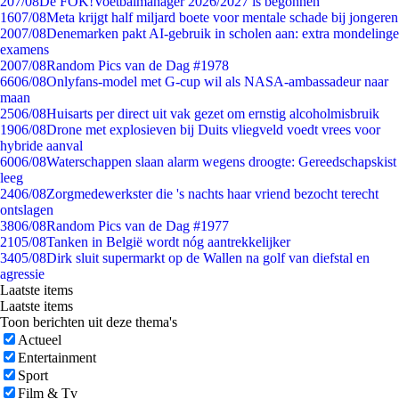
2
07/08
De FOK!Voetbalmanager 2026/2027 is begonnen
16
07/08
Meta krijgt half miljard boete voor mentale schade bij jongeren
20
07/08
Denemarken pakt AI-gebruik in scholen aan: extra mondelinge
examens
20
07/08
Random Pics van de Dag #1978
66
06/08
Onlyfans-model met G-cup wil als NASA-ambassadeur naar
maan
25
06/08
Huisarts per direct uit vak gezet om ernstig alcoholmisbruik
19
06/08
Drone met explosieven bij Duits vliegveld voedt vrees voor
hybride aanval
60
06/08
Waterschappen slaan alarm wegens droogte: Gereedschapskist
leeg
24
06/08
Zorgmedewerkster die 's nachts haar vriend bezocht terecht
ontslagen
38
06/08
Random Pics van de Dag #1977
21
05/08
Tanken in België wordt nóg aantrekkelijker
34
05/08
Dirk sluit supermarkt op de Wallen na golf van diefstal en
agressie
Laatste items
Laatste items
Toon berichten uit deze thema's
Actueel
Entertainment
Sport
Film & Tv