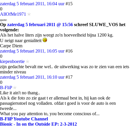
zaterdag 5 februari 2011, 16:04 uur
#15
0
AllOfMe1971
quote:
Op
zaterdag 5 februari 2011 @ 15:56
schreef SLUWE_VOS het
volgende:
Als het halve liters zijn weegt zo'n hoeveelheid bijna 1200 kg.
U neigt naar genialiteit
Carpe Diem
zaterdag 5 februari 2011, 16:05 uur
#16
0
kiepenboertie
zijn gedachte bevalt me wel.. de uitwerking was zo te zien van een iets
minder niveau
zaterdag 5 februari 2011, 16:10 uur
#17
0
B-FliP
Like it ain't no thang..
Als k die foto zo zie gaat t er allemaal best in, hij kan ook de
passagiersstoel nog volladen. ofdat t goed is voor de auto is een
tweede...
What you pay attention to, you become conscious of...
B-FliP Youtube Channel
Bionic - In on the Outside EP: 2-3-2012