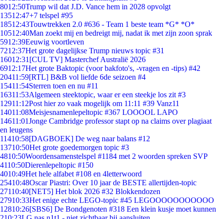
80
12:50
Trump wil dat J.D. Vance hem in 2028 opvolgt
135
12:47
+7 telspel #95
185
12:43
Touwtrekken 2.0 #636 - Team 1 beste team *G* *O*
105
12:40
Man zoekt mij en bedreigt mij, nadat ik met zijn zoon sprak
59
12:39
Eeuwig voortleven
72
12:37
Het grote dagelijkse Trump nieuws topic #31
160
12:31
[CUL TV] Masterchef Australië 2026
69
12:17
Het grote Baktopic (voor bakfoto's, -vragen en -tips) #42
204
11:59
[RTL] B&B vol liefde 6de seizoen #4
154
11:54
Sterren toen en nu #11
163
11:53
Algemeen steektopic, waar er een steekje los zit #3
129
11:12
Post hier zo vaak mogelijk om 11:11 #39 Vanz11
140
11:08
Meisjesnamenlepeltopic #367 LOOOOL LAPO
146
11:01
Jonge Cambridge professor stapt op na claims over plagiaat
en leugens
114
10:58
[DAGBOEK] De weg naar balans #12
137
10:50
Het grote goedemorgen topic #3
48
10:50
Woordensamenstelspel #1184 met 2 woorden spreken SVP
41
10:50
Dierenlepeltopic #150
40
10:49
Het hele alfabet #108 en 4letterwoord
254
10:48
Oscar Piastri: Over 10 jaar de BESTE allertijden-topic
271
10:40
[NET5] Het blok 2026 #32 Blokkendozen
279
10:33
Het enige echte LEGO-topic #45 LEGOOOOOOOOOOO
128
10:26
[SBS6] De Bondgenoten #318 Een klein kusje moet kunnen
2
10:23
LG nas n1t1 - niet zichtbaar bij aansluiten