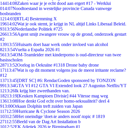
144
14:08
Zaken waar je je echt dood aan ergert #17 - Werklui
0
14:07
Noodtoestand in westelijke provincie Canada vanwege
bosbranden
12
14:03
[RTL4] Bestemming X
196
14:02
Wat je ook stemt, je krijgt in NL altijd Links Liberaal Beleid.
93
13:56
Nederlandse Politiek #725
266
13:56
Agent smijt zwangere vrouw op de grond, onderzoek gestart
#2
139
13:55
Huisarts doet haar werk onder invloed van alcohol
82
13:54
Vuelta a España 2026 #1
56
13:54
OM-Teamleider met kinderporno is oud-directeur van twee
basisscholen
287
13:52
Oorlog in Oekraïne #1318 Drone baby drone
171
13:47
Wat is op dit moment volgens jou de meest irritante reclame?
#12
137
13:45
[DRT SC] #6: RendacGoden sponsored by TONZON
99
13:34
GTA VI #12 GTA VI Extended look 27 Augustus Netflix/YT
12
13:26
Ik krijg hier zweethanden van.
182
13:19
[Keuken Kampioen Divisie] #44 Vitesse mag weg
136
13:08
Hoe denkt God echt over homo-seksualiteit? deel 4
9
13:00
Orkaan Dolphin treft zuiden van Japan
117
12:59
Hurricane & Cyclone Season 2026
103
12:58
Het oneindige 'doet-ie anders nooit'-topic # 1819
271
12:55
Beeld van de Dag Art Installation b
10
12:52
EK Atletiek 2026 te Birmingham #1