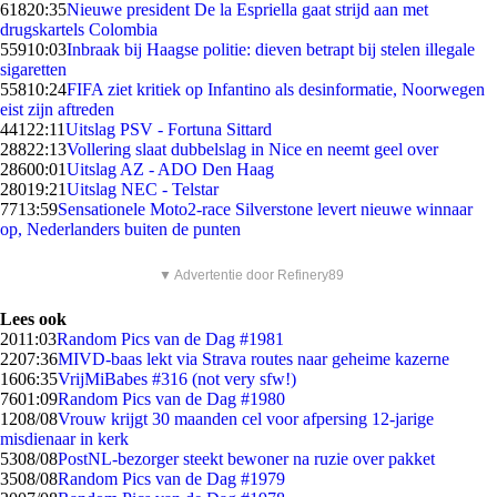
618
20:35
Nieuwe president De la Espriella gaat strijd aan met
drugskartels Colombia
559
10:03
Inbraak bij Haagse politie: dieven betrapt bij stelen illegale
sigaretten
558
10:24
FIFA ziet kritiek op Infantino als desinformatie, Noorwegen
eist zijn aftreden
441
22:11
Uitslag PSV - Fortuna Sittard
288
22:13
Vollering slaat dubbelslag in Nice en neemt geel over
286
00:01
Uitslag AZ - ADO Den Haag
280
19:21
Uitslag NEC - Telstar
77
13:59
Sensationele Moto2-race Silverstone levert nieuwe winnaar
op, Nederlanders buiten de punten
▼ Advertentie door Refinery89
Lees ook
20
11:03
Random Pics van de Dag #1981
22
07:36
MIVD-baas lekt via Strava routes naar geheime kazerne
16
06:35
VrijMiBabes #316 (not very sfw!)
76
01:09
Random Pics van de Dag #1980
12
08/08
Vrouw krijgt 30 maanden cel voor afpersing 12-jarige
misdienaar in kerk
53
08/08
PostNL-bezorger steekt bewoner na ruzie over pakket
35
08/08
Random Pics van de Dag #1979