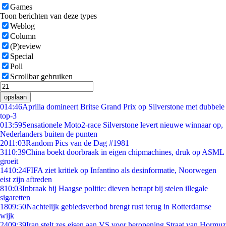
Games
Toon berichten van deze types
Weblog
Column
(P)review
Special
Poll
Scrollbar gebruiken
opslaan
0
14:46
Aprilia domineert Britse Grand Prix op Silverstone met dubbele
top-3
0
13:59
Sensationele Moto2-race Silverstone levert nieuwe winnaar op,
Nederlanders buiten de punten
20
11:03
Random Pics van de Dag #1981
31
10:39
China boekt doorbraak in eigen chipmachines, druk op ASML
groeit
14
10:24
FIFA ziet kritiek op Infantino als desinformatie, Noorwegen
eist zijn aftreden
8
10:03
Inbraak bij Haagse politie: dieven betrapt bij stelen illegale
sigaretten
18
09:50
Nachtelijk gebiedsverbod brengt rust terug in Rotterdamse
wijk
24
09:39
Iran stelt zes eisen aan VS voor heropening Straat van Hormuz