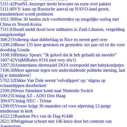
53
11:42
PostNL-bezorger steekt bewoner na ruzie over pakket
51
11:40
VS: kans op Russische aanval op NAVO-land groeit,
munitietekort wordt probleem
10
11:30
Hoe 30 landen zich voorbereiden op mogelijke oorlog met
China en Noord-Korea
75
11:03
Israël meldt dood twee militairen in Zuid-Libanon, vergelding
aangekondigd
3
08:25
Vollering slaat dubbelslag in Nice en neemt geel over
12
08:24
Broer 135 keer gestoken en gesneden: zes jaar cel en tbs voor
doodslag Gouda
31
08:18
Britney Spears: "Ik geloof dat ik heb gefaald als moeder"
16
07:42
VrijMiBabes #316 (not very sfw!)
32
07:20
Amsterdams dierenasiel DOA overspoeld met babykonijntjes
71
06:36
Meer agressie tegen een andersluidende politieke mening, laat
jij je intimideren?
57
02:32
Dikke Van Dale neemt 'vulvalippen' op: 'stigma op
schaamlippen doorbreken'
22
00:28
Jesus Simulator komt naar Nintendo Switch
1
00:25
Uitslag AZ - ADO Den Haag
3
00:07
Uitslag NEC - Telstar
12
00:05
Vrouw krijgt 30 maanden cel voor afpersing 12-jarige
misdienaar in kerk
43
22:22
Random Pics van de Dag #1448
26
21:30
Wegpiraat scheurt met 146 km/u door het centrum van
Amsterdam