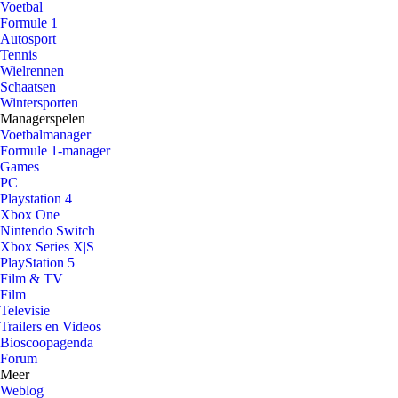
Voetbal
Formule 1
Autosport
Tennis
Wielrennen
Schaatsen
Wintersporten
Managerspelen
Voetbalmanager
Formule 1-manager
Games
PC
Playstation 4
Xbox One
Nintendo Switch
Xbox Series X|S
PlayStation 5
Film & TV
Film
Televisie
Trailers en Videos
Bioscoopagenda
Forum
Meer
Weblog