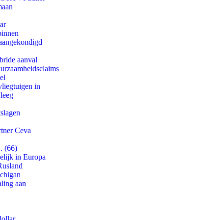
maan
ar
binnen
g aangekondigd
bride aanval
duurzaamheidsclaims
el
iegtuigen in
 leeg
tslagen
rtner Ceva
. (66)
lijk in Europa
Rusland
ichigan
aling aan
ollar