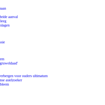
maan
bride aanval
 leeg
tslagen
ssie
eem
'gruweldaad'
 verbergen voor ouders ultimatum
nse asielzoeker
obleem