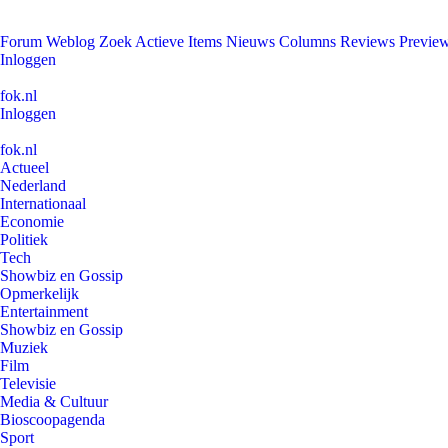
Forum
Weblog
Zoek
Actieve Items
Nieuws
Columns
Reviews
Previe
Inloggen
fok.nl
Inloggen
fok.nl
Actueel
Nederland
Internationaal
Economie
Politiek
Tech
Showbiz en Gossip
Opmerkelijk
Entertainment
Showbiz en Gossip
Muziek
Film
Televisie
Media & Cultuur
Bioscoopagenda
Sport