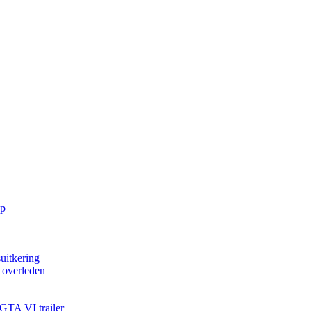
pp
uitkering
d overleden
 GTA VI trailer