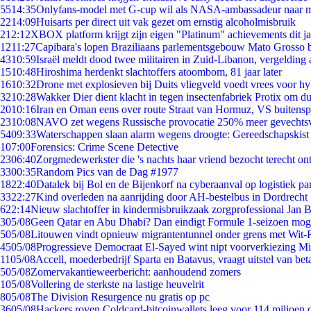
55
14:35
Onlyfans-model met G-cup wil als NASA-ambassadeur naar 
22
14:09
Huisarts per direct uit vak gezet om ernstig alcoholmisbruik
2
12:12
XBOX platform krijgt zijn eigen "Platinum" achievements dit ja
12
11:27
Capibara's lopen Braziliaans parlementsgebouw Mato Grosso 
43
10:59
Israël meldt dood twee militairen in Zuid-Libanon, vergeldin
15
10:48
Hiroshima herdenkt slachtoffers atoombom, 81 jaar later
16
10:32
Drone met explosieven bij Duits vliegveld voedt vrees voor hy
32
10:28
Wakker Dier dient klacht in tegen insectenfabriek Protix om 
20
10:16
Iran en Oman eens over route Straat van Hormuz, VS buitensp
23
10:08
NAVO zet wegens Russische provocatie 250% meer gevechtsvl
54
09:33
Waterschappen slaan alarm wegens droogte: Gereedschapskist
1
07:00
Forensics: Crime Scene Detective
23
06:40
Zorgmedewerkster die 's nachts haar vriend bezocht terecht on
33
00:35
Random Pics van de Dag #1977
18
22:40
Datalek bij Bol en de Bijenkorf na cyberaanval op logistiek pa
33
22:27
Kind overleden na aanrijding door AH-bestelbus in Dordrecht
6
22:14
Nieuw slachtoffer in kindermisbruikzaak zorgprofessional Jan B
3
05/08
Geen Qatar en Abu Dhabi? Dan eindigt Formule 1-seizoen moge
5
05/08
Litouwen vindt opnieuw migrantentunnel onder grens met Wit-
45
05/08
Progressieve Democraat El-Sayed wint nipt voorverkiezing M
11
05/08
Accell, moederbedrijf Sparta en Batavus, vraagt uitstel van bet
5
05/08
Zomervakantieweerbericht: aanhoudend zomers
1
05/08
Vollering de sterkste na lastige heuvelrit
8
05/08
The Division Resurgence nu gratis op pc
36
05/08
Hackers roven Coldcard-bitcoinwallets leeg voor 114 miljoen d