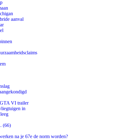
pp
maan
ichigan
bride aanval
ar
el
binnen
duurzaamheidsclaims
eem
nslag
g aangekondigd
 GTA VI trailer
iegtuigen in
 leeg
. (66)
 werken na je 67e de norm worden?