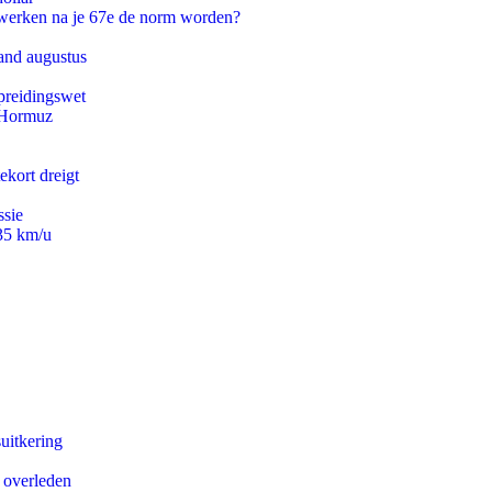
 werken na je 67e de norm worden?
and augustus
preidingswet
n Hormuz
ekort dreigt
ssie
235 km/u
uitkering
d overleden