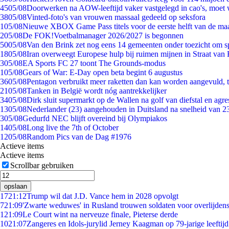
45
05/08
Doorwerken na AOW-leeftijd vaker vastgelegd in cao's, moet
38
05/08
Vinted-foto's van vrouwen massaal gedeeld op seksfora
1
05/08
Nieuwe XBOX Game Pass titels voor de eerste helft van de ma
2
05/08
De FOK!Voetbalmanager 2026/2027 is begonnen
50
05/08
Van den Brink zet nog eens 14 gemeenten onder toezicht om s
18
05/08
Iran overweegt Europese hulp bij ruimen mijnen in Straat va
3
05/08
EA Sports FC 27 toont The Grounds-modus
1
05/08
Gears of War: E-Day open beta begint 6 augustus
36
05/08
Pentagon verbruikt meer raketten dan kan worden aangevuld, t
21
05/08
Tanken in België wordt nóg aantrekkelijker
34
05/08
Dirk sluit supermarkt op de Wallen na golf van diefstal en agre
13
05/08
Nederlander (23) aangehouden in Duitsland na snelheid van 
3
05/08
Gedurfd NEC blijft overeind bij Olympiakos
14
05/08
Long live the 7th of October
12
05/08
Random Pics van de Dag #1976
Actieve items
Actieve items
Scrollbar gebruiken
opslaan
17
21:12
Trump wil dat J.D. Vance hem in 2028 opvolgt
7
21:09
'Zwarte weduwes' in Rusland trouwen soldaten voor overlijdens
1
21:09
Le Court wint na nerveuze finale, Pieterse derde
10
21:07
Zangeres en Idols-jurylid Jerney Kaagman op 79-jarige leeftij