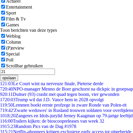
Actueel
Entertainment
Sport
Film & Tv
Games
Toon berichten van deze types
Weblog
Column
(P)review
Special
Poll
Scrollbar gebruiken
opslaan
1
21:03
Le Court wint na nerveuze finale, Pieterse derde
7
20:40
NPO-manager Menno de Boer geschorst na dickpic in groepsa
9
20:11
Duitser (93) crasht met quad tegen boom, vier gewonden
17
20:03
Trump wil dat J.D. Vance hem in 2028 opvolgt
1
19:50
Lemmen boekt eerste profzege in zware Ronde van Polen-rit
7
19:42
'Zwarte weduwes' in Rusland trouwen soldaten voor overlijdens
10
18:20
Zangeres en Idols-jurylid Jerney Kaagman op 79-jarige leeftij
1
16:00
Trailers kijken: de bioscoopreleases van week 32
19
15:23
Random Pics van de Dag #1978
3
15:21
Netflix-abonnees krijgen exclusieve early access tot uitgebreide