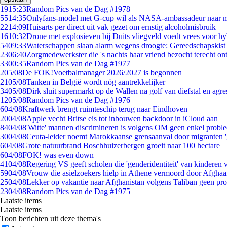
19
15:23
Random Pics van de Dag #1978
55
14:35
Onlyfans-model met G-cup wil als NASA-ambassadeur naar 
22
14:09
Huisarts per direct uit vak gezet om ernstig alcoholmisbruik
16
10:32
Drone met explosieven bij Duits vliegveld voedt vrees voor hy
54
09:33
Waterschappen slaan alarm wegens droogte: Gereedschapskist
23
06:40
Zorgmedewerkster die 's nachts haar vriend bezocht terecht on
33
00:35
Random Pics van de Dag #1977
2
05/08
De FOK!Voetbalmanager 2026/2027 is begonnen
21
05/08
Tanken in België wordt nóg aantrekkelijker
34
05/08
Dirk sluit supermarkt op de Wallen na golf van diefstal en agre
12
05/08
Random Pics van de Dag #1976
6
04/08
Kraftwerk brengt ruimteschip terug naar Eindhoven
20
04/08
Apple vecht Britse eis tot inbouwen backdoor in iCloud aan
84
04/08
'Witte' mannen discrimineren is volgens OM geen enkel probl
30
04/08
Ceuta-leider noemt Marokkaanse grensaanval door migranten 
6
04/08
Grote natuurbrand Boschhuizerbergen groeit naar 100 hectare
6
04/08
FOK! was even down
41
04/08
Regering VS geeft scholen die 'genderidentiteit' van kinderen
59
04/08
Vrouw die asielzoekers hielp in Athene vermoord door Afghaa
25
04/08
Lekker op vakantie naar Afghanistan volgens Taliban geen pr
23
04/08
Random Pics van de Dag #1975
Laatste items
Laatste items
Toon berichten uit deze thema's