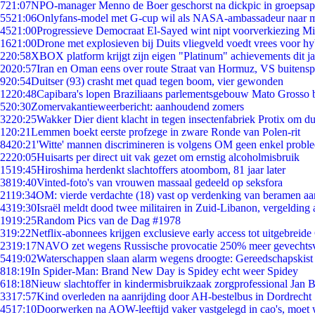
7
21:07
NPO-manager Menno de Boer geschorst na dickpic in groepsa
55
21:06
Onlyfans-model met G-cup wil als NASA-ambassadeur naar 
45
21:00
Progressieve Democraat El-Sayed wint nipt voorverkiezing M
16
21:00
Drone met explosieven bij Duits vliegveld voedt vrees voor hy
2
20:58
XBOX platform krijgt zijn eigen "Platinum" achievements dit ja
20
20:57
Iran en Oman eens over route Straat van Hormuz, VS buitensp
9
20:54
Duitser (93) crasht met quad tegen boom, vier gewonden
12
20:48
Capibara's lopen Braziliaans parlementsgebouw Mato Grosso 
5
20:30
Zomervakantieweerbericht: aanhoudend zomers
32
20:25
Wakker Dier dient klacht in tegen insectenfabriek Protix om 
1
20:21
Lemmen boekt eerste profzege in zware Ronde van Polen-rit
84
20:21
'Witte' mannen discrimineren is volgens OM geen enkel probl
22
20:05
Huisarts per direct uit vak gezet om ernstig alcoholmisbruik
15
19:45
Hiroshima herdenkt slachtoffers atoombom, 81 jaar later
38
19:40
Vinted-foto's van vrouwen massaal gedeeld op seksfora
21
19:34
OM: vierde verdachte (18) vast op verdenking van beramen aa
43
19:30
Israël meldt dood twee militairen in Zuid-Libanon, vergeldin
19
19:25
Random Pics van de Dag #1978
3
19:22
Netflix-abonnees krijgen exclusieve early access tot uitgebreide
23
19:17
NAVO zet wegens Russische provocatie 250% meer gevechtsvl
54
19:02
Waterschappen slaan alarm wegens droogte: Gereedschapskist
8
18:19
In Spider-Man: Brand New Day is Spidey echt weer Spidey
6
18:18
Nieuw slachtoffer in kindermisbruikzaak zorgprofessional Jan B
33
17:57
Kind overleden na aanrijding door AH-bestelbus in Dordrecht
45
17:10
Doorwerken na AOW-leeftijd vaker vastgelegd in cao's, moet