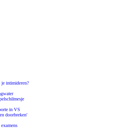
 je intimideren?
agwater
pelschilmesje
oorte in VS
pen doorbreken'
e examens