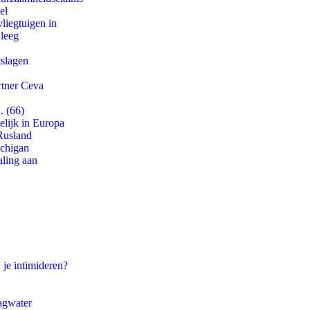
el
iegtuigen in
 leeg
tslagen
rtner Ceva
. (66)
lijk in Europa
Rusland
ichigan
aling aan
 je intimideren?
agwater