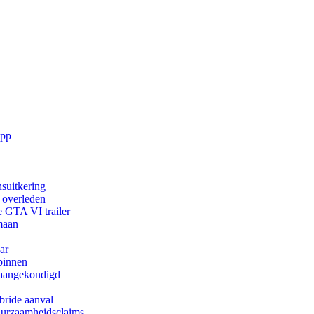
app
suitkering
d overleden
e GTA VI trailer
maan
ar
binnen
g aangekondigd
bride aanval
duurzaamheidsclaims