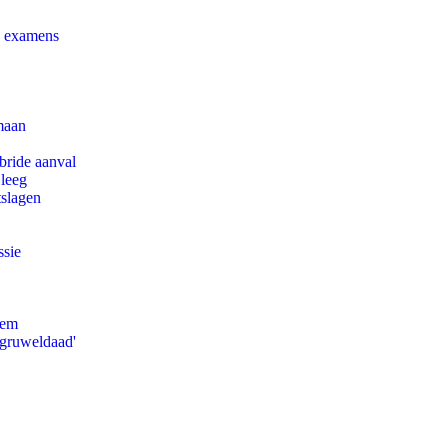
e examens
maan
bride aanval
 leeg
tslagen
ssie
eem
'gruweldaad'