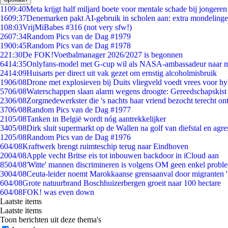
11
09:40
Meta krijgt half miljard boete voor mentale schade bij jongeren
16
09:37
Denemarken pakt AI-gebruik in scholen aan: extra mondeling
1
08:03
VrijMiBabes #316 (not very sfw!)
26
07:34
Random Pics van de Dag #1979
19
00:45
Random Pics van de Dag #1978
2
21:30
De FOK!Voetbalmanager 2026/2027 is begonnen
64
14:35
Onlyfans-model met G-cup wil als NASA-ambassadeur naar 
24
14:09
Huisarts per direct uit vak gezet om ernstig alcoholmisbruik
19
06/08
Drone met explosieven bij Duits vliegveld voedt vrees voor hy
57
06/08
Waterschappen slaan alarm wegens droogte: Gereedschapskist
23
06/08
Zorgmedewerkster die 's nachts haar vriend bezocht terecht on
37
06/08
Random Pics van de Dag #1977
21
05/08
Tanken in België wordt nóg aantrekkelijker
34
05/08
Dirk sluit supermarkt op de Wallen na golf van diefstal en agre
12
05/08
Random Pics van de Dag #1976
6
04/08
Kraftwerk brengt ruimteschip terug naar Eindhoven
20
04/08
Apple vecht Britse eis tot inbouwen backdoor in iCloud aan
85
04/08
'Witte' mannen discrimineren is volgens OM geen enkel probl
30
04/08
Ceuta-leider noemt Marokkaanse grensaanval door migranten 
6
04/08
Grote natuurbrand Boschhuizerbergen groeit naar 100 hectare
6
04/08
FOK! was even down
Laatste items
Laatste items
Toon berichten uit deze thema's