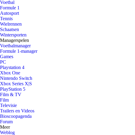
Voetbal
Formule 1
Autosport
Tennis
Wielrennen
Schaatsen
Wintersporten
Managerspelen
Voetbalmanager
Formule 1-manager
Games
PC
Playstation 4
Xbox One
Nintendo Switch
Xbox Series X|S
PlayStation 5
Film & TV
Film
Televisie
Trailers en Videos
Bioscoopagenda
Forum
Meer
Weblog