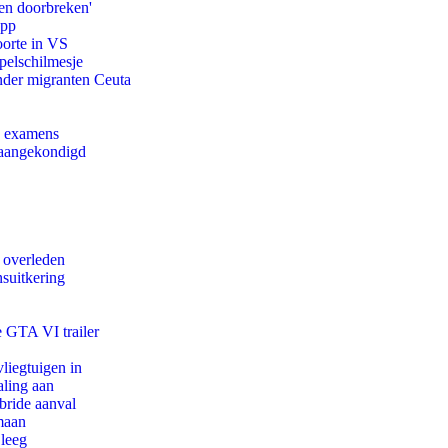
en doorbreken'
app
oorte in VS
pelschilmesje
onder migranten Ceuta
e examens
g aangekondigd
d overleden
suitkering
e GTA VI trailer
iegtuigen in
aling aan
bride aanval
maan
 leeg