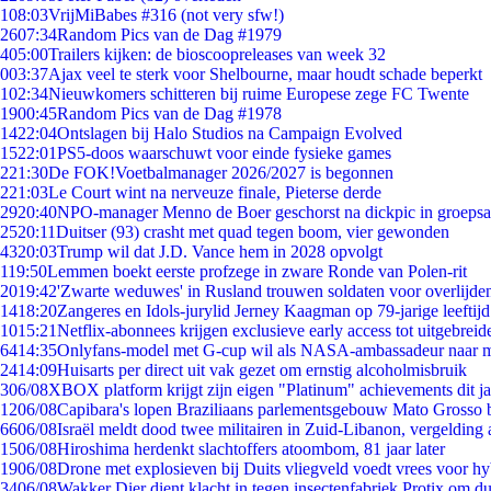
1
08:03
VrijMiBabes #316 (not very sfw!)
26
07:34
Random Pics van de Dag #1979
4
05:00
Trailers kijken: de bioscoopreleases van week 32
0
03:37
Ajax veel te sterk voor Shelbourne, maar houdt schade beperkt
1
02:34
Nieuwkomers schitteren bij ruime Europese zege FC Twente
19
00:45
Random Pics van de Dag #1978
14
22:04
Ontslagen bij Halo Studios na Campaign Evolved
15
22:01
PS5-doos waarschuwt voor einde fysieke games
2
21:30
De FOK!Voetbalmanager 2026/2027 is begonnen
2
21:03
Le Court wint na nerveuze finale, Pieterse derde
29
20:40
NPO-manager Menno de Boer geschorst na dickpic in groeps
25
20:11
Duitser (93) crasht met quad tegen boom, vier gewonden
43
20:03
Trump wil dat J.D. Vance hem in 2028 opvolgt
1
19:50
Lemmen boekt eerste profzege in zware Ronde van Polen-rit
20
19:42
'Zwarte weduwes' in Rusland trouwen soldaten voor overlijden
14
18:20
Zangeres en Idols-jurylid Jerney Kaagman op 79-jarige leeftij
10
15:21
Netflix-abonnees krijgen exclusieve early access tot uitgebreid
64
14:35
Onlyfans-model met G-cup wil als NASA-ambassadeur naar 
24
14:09
Huisarts per direct uit vak gezet om ernstig alcoholmisbruik
3
06/08
XBOX platform krijgt zijn eigen "Platinum" achievements dit ja
12
06/08
Capibara's lopen Braziliaans parlementsgebouw Mato Grosso 
66
06/08
Israël meldt dood twee militairen in Zuid-Libanon, vergeldin
15
06/08
Hiroshima herdenkt slachtoffers atoombom, 81 jaar later
19
06/08
Drone met explosieven bij Duits vliegveld voedt vrees voor hy
34
06/08
Wakker Dier dient klacht in tegen insectenfabriek Protix om 