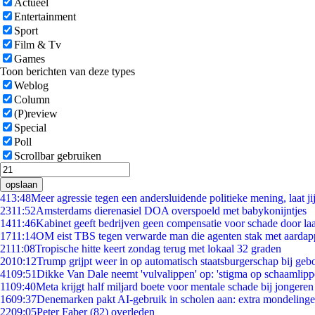
Actueel
Entertainment
Sport
Film & Tv
Games
Toon berichten van deze types
Weblog
Column
(P)review
Special
Poll
Scrollbar gebruiken
opslaan
4
13:48
Meer agressie tegen een andersluidende politieke mening, laat jij
23
11:52
Amsterdams dierenasiel DOA overspoeld met babykonijntjes
14
11:46
Kabinet geeft bedrijven geen compensatie voor schade door la
17
11:14
OM eist TBS tegen verwarde man die agenten stak met aardap
21
11:08
Tropische hitte keert zondag terug met lokaal 32 graden
20
10:12
Trump grijpt weer in op automatisch staatsburgerschap bij geb
41
09:51
Dikke Van Dale neemt 'vulvalippen' op: 'stigma op schaamlip
11
09:40
Meta krijgt half miljard boete voor mentale schade bij jongeren
16
09:37
Denemarken pakt AI-gebruik in scholen aan: extra mondeling
22
09:05
Peter Faber (82) overleden