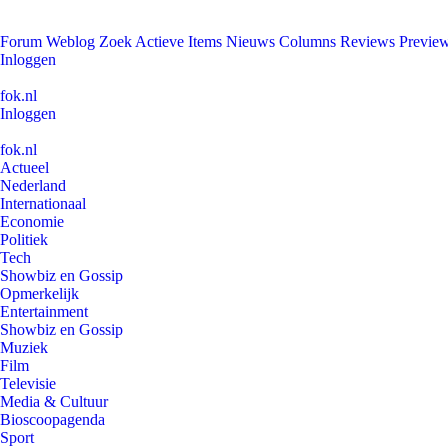
Forum
Weblog
Zoek
Actieve Items
Nieuws
Columns
Reviews
Previe
Inloggen
fok.nl
Inloggen
fok.nl
Actueel
Nederland
Internationaal
Economie
Politiek
Tech
Showbiz en Gossip
Opmerkelijk
Entertainment
Showbiz en Gossip
Muziek
Film
Televisie
Media & Cultuur
Bioscoopagenda
Sport