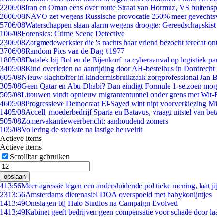
22
06/08
Iran en Oman eens over route Straat van Hormuz, VS buitensp
26
06/08
NAVO zet wegens Russische provocatie 250% meer gevechtsvl
57
06/08
Waterschappen slaan alarm wegens droogte: Gereedschapskist
1
06/08
Forensics: Crime Scene Detective
23
06/08
Zorgmedewerkster die 's nachts haar vriend bezocht terecht on
37
06/08
Random Pics van de Dag #1977
18
05/08
Datalek bij Bol en de Bijenkorf na cyberaanval op logistiek pa
34
05/08
Kind overleden na aanrijding door AH-bestelbus in Dordrecht
6
05/08
Nieuw slachtoffer in kindermisbruikzaak zorgprofessional Jan B
3
05/08
Geen Qatar en Abu Dhabi? Dan eindigt Formule 1-seizoen moge
5
05/08
Litouwen vindt opnieuw migrantentunnel onder grens met Wit-
46
05/08
Progressieve Democraat El-Sayed wint nipt voorverkiezing M
14
05/08
Accell, moederbedrijf Sparta en Batavus, vraagt uitstel van bet
5
05/08
Zomervakantieweerbericht: aanhoudend zomers
1
05/08
Vollering de sterkste na lastige heuvelrit
Actieve items
Actieve items
Scrollbar gebruiken
opslaan
4
13:56
Meer agressie tegen een andersluidende politieke mening, laat jij
23
13:56
Amsterdams dierenasiel DOA overspoeld met babykonijntjes
14
13:49
Ontslagen bij Halo Studios na Campaign Evolved
14
13:49
Kabinet geeft bedrijven geen compensatie voor schade door la