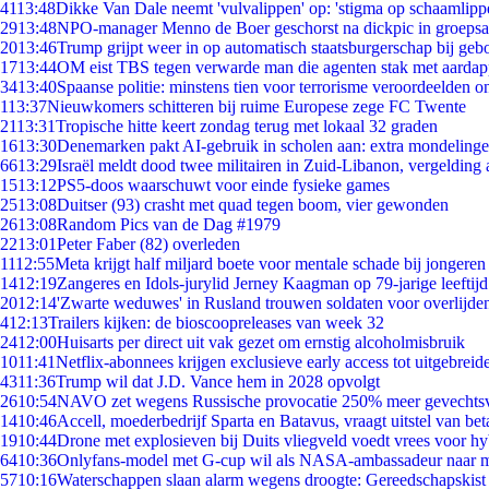
41
13:48
Dikke Van Dale neemt 'vulvalippen' op: 'stigma op schaamlipp
29
13:48
NPO-manager Menno de Boer geschorst na dickpic in groeps
20
13:46
Trump grijpt weer in op automatisch staatsburgerschap bij geb
17
13:44
OM eist TBS tegen verwarde man die agenten stak met aardap
34
13:40
Spaanse politie: minstens tien voor terrorisme veroordeelden 
1
13:37
Nieuwkomers schitteren bij ruime Europese zege FC Twente
21
13:31
Tropische hitte keert zondag terug met lokaal 32 graden
16
13:30
Denemarken pakt AI-gebruik in scholen aan: extra mondeling
66
13:29
Israël meldt dood twee militairen in Zuid-Libanon, vergeldin
15
13:12
PS5-doos waarschuwt voor einde fysieke games
25
13:08
Duitser (93) crasht met quad tegen boom, vier gewonden
26
13:08
Random Pics van de Dag #1979
22
13:01
Peter Faber (82) overleden
11
12:55
Meta krijgt half miljard boete voor mentale schade bij jongeren
14
12:19
Zangeres en Idols-jurylid Jerney Kaagman op 79-jarige leeftij
20
12:14
'Zwarte weduwes' in Rusland trouwen soldaten voor overlijden
4
12:13
Trailers kijken: de bioscoopreleases van week 32
24
12:00
Huisarts per direct uit vak gezet om ernstig alcoholmisbruik
10
11:41
Netflix-abonnees krijgen exclusieve early access tot uitgebreid
43
11:36
Trump wil dat J.D. Vance hem in 2028 opvolgt
26
10:54
NAVO zet wegens Russische provocatie 250% meer gevechtsvl
14
10:46
Accell, moederbedrijf Sparta en Batavus, vraagt uitstel van bet
19
10:44
Drone met explosieven bij Duits vliegveld voedt vrees voor hy
64
10:36
Onlyfans-model met G-cup wil als NASA-ambassadeur naar 
57
10:16
Waterschappen slaan alarm wegens droogte: Gereedschapskist