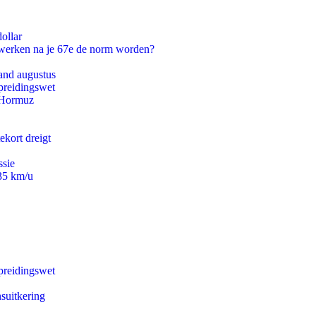
ollar
 werken na je 67e de norm worden?
and augustus
preidingswet
n Hormuz
ekort dreigt
ssie
235 km/u
preidingswet
suitkering