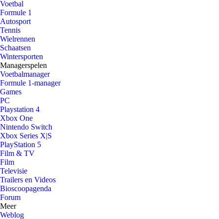
Voetbal
Formule 1
Autosport
Tennis
Wielrennen
Schaatsen
Wintersporten
Managerspelen
Voetbalmanager
Formule 1-manager
Games
PC
Playstation 4
Xbox One
Nintendo Switch
Xbox Series X|S
PlayStation 5
Film & TV
Film
Televisie
Trailers en Videos
Bioscoopagenda
Forum
Meer
Weblog