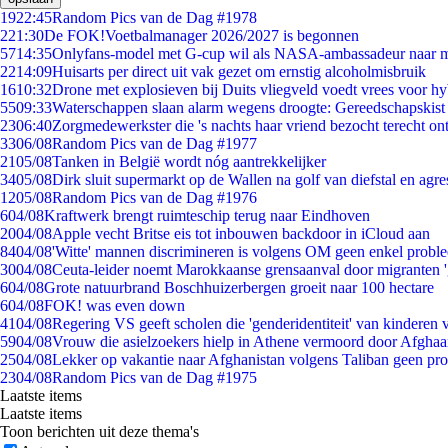
19
22:45
Random Pics van de Dag #1978
2
21:30
De FOK!Voetbalmanager 2026/2027 is begonnen
57
14:35
Onlyfans-model met G-cup wil als NASA-ambassadeur naar 
22
14:09
Huisarts per direct uit vak gezet om ernstig alcoholmisbruik
16
10:32
Drone met explosieven bij Duits vliegveld voedt vrees voor hy
55
09:33
Waterschappen slaan alarm wegens droogte: Gereedschapskist
23
06:40
Zorgmedewerkster die 's nachts haar vriend bezocht terecht on
33
06/08
Random Pics van de Dag #1977
21
05/08
Tanken in België wordt nóg aantrekkelijker
34
05/08
Dirk sluit supermarkt op de Wallen na golf van diefstal en agre
12
05/08
Random Pics van de Dag #1976
6
04/08
Kraftwerk brengt ruimteschip terug naar Eindhoven
20
04/08
Apple vecht Britse eis tot inbouwen backdoor in iCloud aan
84
04/08
'Witte' mannen discrimineren is volgens OM geen enkel probl
30
04/08
Ceuta-leider noemt Marokkaanse grensaanval door migranten 
6
04/08
Grote natuurbrand Boschhuizerbergen groeit naar 100 hectare
6
04/08
FOK! was even down
41
04/08
Regering VS geeft scholen die 'genderidentiteit' van kinderen
59
04/08
Vrouw die asielzoekers hielp in Athene vermoord door Afghaa
25
04/08
Lekker op vakantie naar Afghanistan volgens Taliban geen pr
23
04/08
Random Pics van de Dag #1975
Laatste items
Laatste items
Toon berichten uit deze thema's