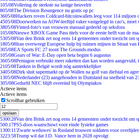
1
05/08
Vollering de sterkste na lastige heuvelrit
8
05/08
The Division Resurgence nu gratis op pc
36
05/08
Hackers roven Coldcard-bitcoinwallets leeg voor 114 miljoen d
45
05/08
Doorwerken na AOW-leeftijd vaker vastgelegd in cao's, moet
38
05/08
Vinted-foto's van vrouwen massaal gedeeld op seksfora
1
05/08
Nieuwe XBOX Game Pass titels voor de eerste helft van de ma
53
05/08
Van den Brink zet nog eens 14 gemeenten onder toezicht om s
18
05/08
Iran overweegt Europese hulp bij ruimen mijnen in Straat va
3
05/08
EA Sports FC 27 toont The Grounds-modus
1
05/08
Gears of War: E-Day open beta begint 6 augustus
36
05/08
Pentagon verbruikt meer raketten dan kan worden aangevuld, t
21
05/08
Tanken in België wordt nóg aantrekkelijker
34
05/08
Dirk sluit supermarkt op de Wallen na golf van diefstal en agre
13
05/08
Nederlander (23) aangehouden in Duitsland na snelheid van 
3
05/08
Gedurfd NEC blijft overeind bij Olympiakos
Actieve items
Actieve items
Scrollbar gebruiken
opslaan
53
00:28
Van den Brink zet nog eens 14 gemeenten onder toezicht om s
5
00:17
PS5-doos waarschuwt voor einde fysieke games
13
00:11
'Zwarte weduwes' in Rusland trouwen soldaten voor overlijden
32
23:58
Trump wil dat J.D. Vance hem in 2028 opvolgt