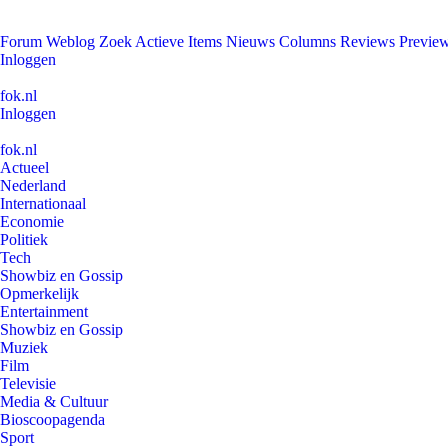
Forum
Weblog
Zoek
Actieve Items
Nieuws
Columns
Reviews
Previe
Inloggen
fok.nl
Inloggen
fok.nl
Actueel
Nederland
Internationaal
Economie
Politiek
Tech
Showbiz en Gossip
Opmerkelijk
Entertainment
Showbiz en Gossip
Muziek
Film
Televisie
Media & Cultuur
Bioscoopagenda
Sport