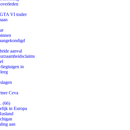
 overleden
 GTA VI trailer
maan
ar
binnen
g aangekondigd
bride aanval
duurzaamheidsclaims
el
iegtuigen in
 leeg
tslagen
rtner Ceva
. (66)
lijk in Europa
Rusland
ichigan
aling aan