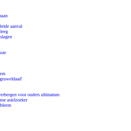
maan
bride aanval
 leeg
tslagen
ssie
eem
'gruweldaad'
 verbergen voor ouders ultimatum
nse asielzoeker
obleem