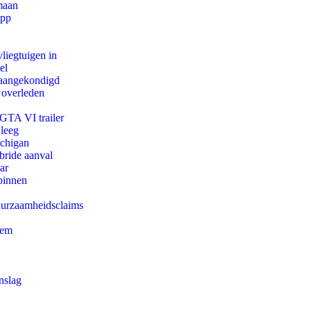
maan
app
iegtuigen in
el
g aangekondigd
 overleden
 GTA VI trailer
 leeg
ichigan
bride aanval
ar
binnen
duurzaamheidsclaims
eem
nslag