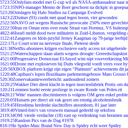
57
23:55
Onlyfans-model met G-cup wil als NASA-ambassadeur naar 
17
23:35
NPO-manager Menno de Boer geschorst na dickpic in groeps
5
23:26
Ontslagen bij Halo Studios na Campaign Evolved
14
23:22
Duitser (93) crasht met quad tegen boom, vier gewonden
25
22:56
NAVO zet wegens Russische provocatie 250% meer gevechtsvl
22
22:50
Iran en Oman eens over route Straat van Hormuz, VS buitensp
48
22:46
Israël meldt dood twee militairen in Zuid-Libanon, vergeldin
11
22:41
Zangeres en Idols-jurylid Jerney Kaagman op 79-jarige leeftijd
2
22:17
Le Court wint na nerveuze finale, Pieterse derde
4
21:38
Netflix-abonnees krijgen exclusieve early access tot uitgebreide
55
21:25
Waterschappen slaan alarm wegens droogte: Gereedschapskist
45
21:00
Progressieve Democraat El-Sayed wint nipt voorverkiezing M
16
21:00
Drone met explosieven bij Duits vliegveld voedt vrees voor hy
2
20:58
XBOX platform krijgt zijn eigen "Platinum" achievements dit ja
12
20:48
Capibara's lopen Braziliaans parlementsgebouw Mato Grosso 
5
20:30
Zomervakantieweerbericht: aanhoudend zomers
32
20:25
Wakker Dier dient klacht in tegen insectenfabriek Protix om 
1
20:21
Lemmen boekt eerste profzege in zware Ronde van Polen-rit
84
20:21
'Witte' mannen discrimineren is volgens OM geen enkel probl
22
20:05
Huisarts per direct uit vak gezet om ernstig alcoholmisbruik
15
19:45
Hiroshima herdenkt slachtoffers atoombom, 81 jaar later
38
19:40
Vinted-foto's van vrouwen massaal gedeeld op seksfora
21
19:34
OM: vierde verdachte (18) vast op verdenking van beramen aa
19
19:25
Random Pics van de Dag #1978
8
18:19
In Spider-Man: Brand New Day is Spidey echt weer Spidey