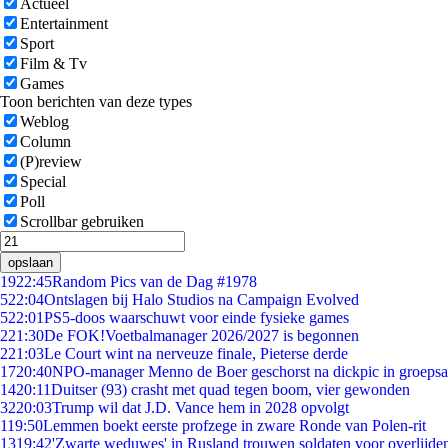
Actueel
Entertainment
Sport
Film & Tv
Games
Toon berichten van deze types
Weblog
Column
(P)review
Special
Poll
Scrollbar gebruiken
opslaan
19
22:45
Random Pics van de Dag #1978
5
22:04
Ontslagen bij Halo Studios na Campaign Evolved
5
22:01
PS5-doos waarschuwt voor einde fysieke games
2
21:30
De FOK!Voetbalmanager 2026/2027 is begonnen
2
21:03
Le Court wint na nerveuze finale, Pieterse derde
17
20:40
NPO-manager Menno de Boer geschorst na dickpic in groeps
14
20:11
Duitser (93) crasht met quad tegen boom, vier gewonden
32
20:03
Trump wil dat J.D. Vance hem in 2028 opvolgt
1
19:50
Lemmen boekt eerste profzege in zware Ronde van Polen-rit
13
19:42
'Zwarte weduwes' in Rusland trouwen soldaten voor overlijden