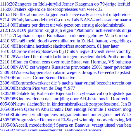
11
18:20
Zangeres en Idols-jurylid Jerney Kaagman op 79-jarige leeftijd
1
16:00
Trailers kijken: de bioscoopreleases van week 32
4
15:21
Netflix-abonnees krijgen exclusieve early access tot uitgebreide
57
14:35
Onlyfans-model met G-cup wil als NASA-ambassadeur naar 
22
14:09
Huisarts per direct uit vak gezet om ernstig alcoholmisbruik
2
12:12
XBOX platform krijgt zijn eigen "Platinum" achievements dit ja
12
11:27
Capibara's lopen Braziliaans parlementsgebouw Mato Grosso 
48
10:59
Israël meldt dood twee militairen in Zuid-Libanon, vergeldin
15
10:48
Hiroshima herdenkt slachtoffers atoombom, 81 jaar later
16
10:32
Drone met explosieven bij Duits vliegveld voedt vrees voor hy
32
10:28
Wakker Dier dient klacht in tegen insectenfabriek Protix om 
22
10:16
Iran en Oman eens over route Straat van Hormuz, VS buitensp
25
10:08
NAVO zet wegens Russische provocatie 250% meer gevechtsvl
55
09:33
Waterschappen slaan alarm wegens droogte: Gereedschapskist
1
07:00
Forensics: Crime Scene Detective
23
06:40
Zorgmedewerkster die 's nachts haar vriend bezocht terecht on
33
06/08
Random Pics van de Dag #1977
18
05/08
Datalek bij Bol en de Bijenkorf na cyberaanval op logistiek pa
33
05/08
Kind overleden na aanrijding door AH-bestelbus in Dordrecht
6
05/08
Nieuw slachtoffer in kindermisbruikzaak zorgprofessional Jan B
3
05/08
Geen Qatar en Abu Dhabi? Dan eindigt Formule 1-seizoen moge
5
05/08
Litouwen vindt opnieuw migrantentunnel onder grens met Wit-
45
05/08
Progressieve Democraat El-Sayed wint nipt voorverkiezing M
11
05/08
Accell, moederbedrijf Sparta en Batavus, vraagt uitstel van bet
5
05/08
Zomervakantieweerbericht: aanhoudend zomers