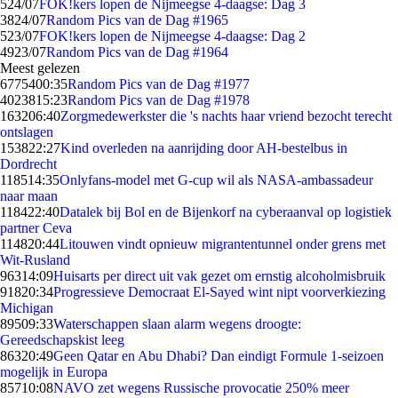
5
24/07
FOK!kers lopen de Nijmeegse 4-daagse: Dag 3
38
24/07
Random Pics van de Dag #1965
5
23/07
FOK!kers lopen de Nijmeegse 4-daagse: Dag 2
49
23/07
Random Pics van de Dag #1964
Meest gelezen
67754
00:35
Random Pics van de Dag #1977
40238
15:23
Random Pics van de Dag #1978
1632
06:40
Zorgmedewerkster die 's nachts haar vriend bezocht terecht
ontslagen
1538
22:27
Kind overleden na aanrijding door AH-bestelbus in
Dordrecht
1185
14:35
Onlyfans-model met G-cup wil als NASA-ambassadeur
naar maan
1184
22:40
Datalek bij Bol en de Bijenkorf na cyberaanval op logistiek
partner Ceva
1148
20:44
Litouwen vindt opnieuw migrantentunnel onder grens met
Wit-Rusland
963
14:09
Huisarts per direct uit vak gezet om ernstig alcoholmisbruik
918
20:34
Progressieve Democraat El-Sayed wint nipt voorverkiezing
Michigan
895
09:33
Waterschappen slaan alarm wegens droogte:
Gereedschapskist leeg
863
20:49
Geen Qatar en Abu Dhabi? Dan eindigt Formule 1-seizoen
mogelijk in Europa
857
10:08
NAVO zet wegens Russische provocatie 250% meer