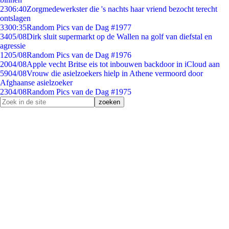
23
06:40
Zorgmedewerkster die 's nachts haar vriend bezocht terecht
ontslagen
33
00:35
Random Pics van de Dag #1977
34
05/08
Dirk sluit supermarkt op de Wallen na golf van diefstal en
agressie
12
05/08
Random Pics van de Dag #1976
20
04/08
Apple vecht Britse eis tot inbouwen backdoor in iCloud aan
59
04/08
Vrouw die asielzoekers hielp in Athene vermoord door
Afghaanse asielzoeker
23
04/08
Random Pics van de Dag #1975