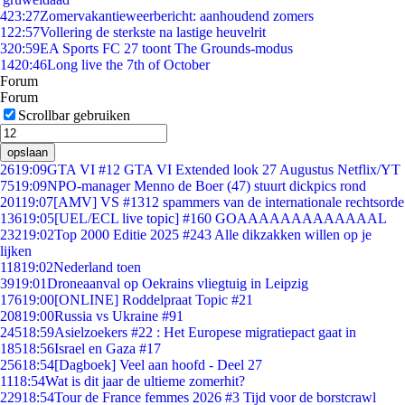
4
23:27
Zomervakantieweerbericht: aanhoudend zomers
1
22:57
Vollering de sterkste na lastige heuvelrit
3
20:59
EA Sports FC 27 toont The Grounds-modus
14
20:46
Long live the 7th of October
Forum
Forum
Scrollbar gebruiken
opslaan
26
19:09
GTA VI #12 GTA VI Extended look 27 Augustus Netflix/YT
75
19:09
NPO-manager Menno de Boer (47) stuurt dickpics rond
201
19:07
[AMV] VS #1312 spammers van de internationale rechtsorde
136
19:05
[UEL/ECL live topic] #160 GOAAAAAAAAAAAAAL
232
19:02
Top 2000 Editie 2025 #243 Alle dikzakken willen op je
lijken
118
19:02
Nederland toen
39
19:01
Droneaanval op Oekrains vliegtuig in Leipzig
176
19:00
[ONLINE] Roddelpraat Topic #21
208
19:00
Russia vs Ukraine #91
245
18:59
Asielzoekers #22 : Het Europese migratiepact gaat in
185
18:56
Israel en Gaza #17
256
18:54
[Dagboek] Veel aan hoofd - Deel 27
11
18:54
Wat is dit jaar de ultieme zomerhit?
229
18:54
Tour de France femmes 2026 #3 Tijd voor de borstcrawl