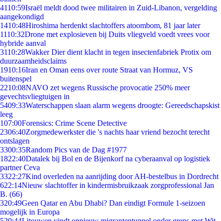
41
10:59
Israël meldt dood twee militairen in Zuid-Libanon, vergelding
aangekondigd
14
10:48
Hiroshima herdenkt slachtoffers atoombom, 81 jaar later
11
10:32
Drone met explosieven bij Duits vliegveld voedt vrees voor
hybride aanval
31
10:28
Wakker Dier dient klacht in tegen insectenfabriek Protix om
duurzaamheidsclaims
19
10:16
Iran en Oman eens over route Straat van Hormuz, VS
buitenspel
22
10:08
NAVO zet wegens Russische provocatie 250% meer
gevechtsvliegtuigen in
54
09:33
Waterschappen slaan alarm wegens droogte: Gereedschapskist
leeg
1
07:00
Forensics: Crime Scene Detective
23
06:40
Zorgmedewerkster die 's nachts haar vriend bezocht terecht
ontslagen
33
00:35
Random Pics van de Dag #1977
18
22:40
Datalek bij Bol en de Bijenkorf na cyberaanval op logistiek
partner Ceva
33
22:27
Kind overleden na aanrijding door AH-bestelbus in Dordrecht
6
22:14
Nieuw slachtoffer in kindermisbruikzaak zorgprofessional Jan
B. (66)
3
20:49
Geen Qatar en Abu Dhabi? Dan eindigt Formule 1-seizoen
mogelijk in Europa
5
20:44
Litouwen vindt opnieuw migrantentunnel onder grens met Wit-