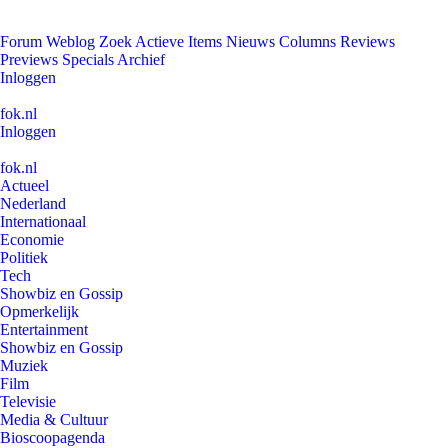
Forum
Weblog
Zoek
Actieve Items
Nieuws
Columns
Reviews
Previews
Specials
Archief
Inloggen
fok.nl
Inloggen
fok.nl
Actueel
Nederland
Internationaal
Economie
Politiek
Tech
Showbiz en Gossip
Opmerkelijk
Entertainment
Showbiz en Gossip
Muziek
Film
Televisie
Media & Cultuur
Bioscoopagenda