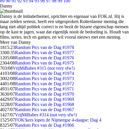
89
90
91
92
93
94
95
96
97
98
99
100
Danny
Danny is de initiatiefnemer, oprichter en eigenaar van FOK.nl. Hij is
maar zelden serieus, heeft een uitgesproken Rotterdamse mening die
lang niet altijd politiek correct is en bezit de bizarre eigenschap mensen
op de kast te jagen, waar dat eigenlijk nooit de bedoeling is. Houdt van
films, series, tech en gamen, en wil vooral nieuws met een mening.
Meer van Danny
18
15:23
Random Pics van de Dag #1978
33
00:35
Random Pics van de Dag #1977
12
05/08
Random Pics van de Dag #1976
23
04/08
Random Pics van de Dag #1975
7
03/08
VrijMiBabes #315 (not very sfw!)
41
03/08
Random Pics van de Dag #1974
30
02/08
Random Pics van de Dag #1973
44
01/08
Random Pics van de Dag #1972
49
31/07
Random Pics van de Dag #1971
36
30/07
Random Pics van de Dag #1970
44
29/07
Random Pics van de Dag #1969
32
28/07
Random Pics van de Dag #1968
40
27/07
Random Pics van de Dag #1967
14
27/07
VrijMiBabes #314 (not very sfw!)
15
25/07
FOK!kers lopen de Nijmeegse 4-daagse: Dag 4
83
25/07
Random Pics van de Dag #1966