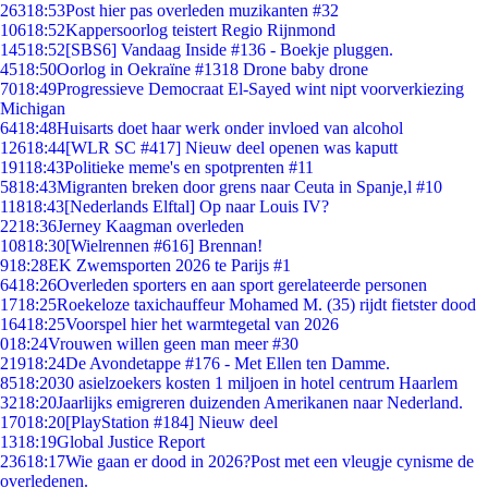
263
18:53
Post hier pas overleden muzikanten #32
106
18:52
Kappersoorlog teistert Regio Rijnmond
145
18:52
[SBS6] Vandaag Inside #136 - Boekje pluggen.
45
18:50
Oorlog in Oekraïne #1318 Drone baby drone
70
18:49
Progressieve Democraat El-Sayed wint nipt voorverkiezing
Michigan
64
18:48
Huisarts doet haar werk onder invloed van alcohol
126
18:44
[WLR SC #417] Nieuw deel openen was kaputt
191
18:43
Politieke meme's en spotprenten #11
58
18:43
Migranten breken door grens naar Ceuta in Spanje,l #10
118
18:43
[Nederlands Elftal] Op naar Louis IV?
22
18:36
Jerney Kaagman overleden
108
18:30
[Wielrennen #616] Brennan!
9
18:28
EK Zwemsporten 2026 te Parijs #1
64
18:26
Overleden sporters en aan sport gerelateerde personen
17
18:25
Roekeloze taxichauffeur Mohamed M. (35) rijdt fietster dood
164
18:25
Voorspel hier het warmtegetal van 2026
0
18:24
Vrouwen willen geen man meer #30
219
18:24
De Avondetappe #176 - Met Ellen ten Damme.
85
18:20
30 asielzoekers kosten 1 miljoen in hotel centrum Haarlem
32
18:20
Jaarlijks emigreren duizenden Amerikanen naar Nederland.
170
18:20
[PlayStation #184] Nieuw deel
13
18:19
Global Justice Report
236
18:17
Wie gaan er dood in 2026?Post met een vleugje cynisme de
overledenen.