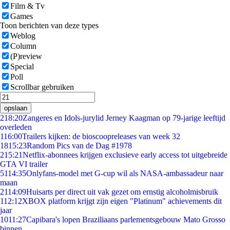
Film & Tv
Games
Toon berichten van deze types
Weblog
Column
(P)review
Special
Poll
Scrollbar gebruiken
opslaan
2
18:20
Zangeres en Idols-jurylid Jerney Kaagman op 79-jarige leeftijd
overleden
1
16:00
Trailers kijken: de bioscoopreleases van week 32
18
15:23
Random Pics van de Dag #1978
2
15:21
Netflix-abonnees krijgen exclusieve early access tot uitgebreide
GTA VI trailer
51
14:35
Onlyfans-model met G-cup wil als NASA-ambassadeur naar
maan
21
14:09
Huisarts per direct uit vak gezet om ernstig alcoholmisbruik
1
12:12
XBOX platform krijgt zijn eigen "Platinum" achievements dit
jaar
10
11:27
Capibara's lopen Braziliaans parlementsgebouw Mato Grosso
binnen