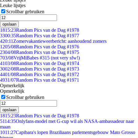
Leuke lijstjes
Scrollbar gebruiken
opslaan
18
15:23
Random Pics van de Dag #1978
33
00:35
Random Pics van de Dag #1977
4
20:11
Zomervakantieweerbericht: aanhoudend zomers
12
05/08
Random Pics van de Dag #1976
23
04/08
Random Pics van de Dag #1975
7
03/08
VrijMiBabes #315 (not very sfw!)
41
03/08
Random Pics van de Dag #1974
30
02/08
Random Pics van de Dag #1973
44
01/08
Random Pics van de Dag #1972
49
31/07
Random Pics van de Dag #1971
Opmerkelijk
Opmerkelijk
Scrollbar gebruiken
opslaan
18
15:23
Random Pics van de Dag #1978
51
14:35
Onlyfans-model met G-cup wil als NASA-ambassadeur naar
maan
10
11:27
Capibara's lopen Braziliaans parlementsgebouw Mato Grosso
binnen