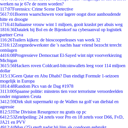
werken na je 67e de norm worden?
1
17:07
Forensics: Crime Scene Detective
56
17:01
Boeren waarschuwen voor lagere oogst door aanhoudende
hitte en droogte
17
16:41
Italiaanse vrouw wint 1 miljoen, gooit kraslot per abuis weg
18
16:36
Datalek bij Bol en de Bijenkorf na cyberaanval op logistiek
partner Ceva
1
16:26
Trailers kijken: de bioscoopreleases van week 32
23
16:12
Zorgmedewerkster die 's nachts haar vriend bezocht terecht
ontslagen
44
16:08
Progressieve Democraat El-Sayed wint nipt voorverkiezing
Michigan
36
15:56
Hackers roven Coldcard-bitcoinwallets leeg voor 114 miljoen
dollar
3
15:13
Geen Qatar en Abu Dhabi? Dan eindigt Formule 1-seizoen
mogelijk in Europa
18
14:48
Random Pics van de Dag #1978
31
13:00
Spaanse politie: minstens tien voor terrorisme veroordeelden
onder migranten Ceuta
34
12:59
Dirk sluit supermarkt op de Wallen na golf van diefstal en
agressie
8
12:53
The Division Resurgence nu gratis op pc
64
12:53
Zetelpeiling: 24 zetels voor Pro en 18 zetels voor D66, FvD,
JA21 en PVV
49
12:44
Man (25) sterft nadat hij lijm als condoom gebruikt