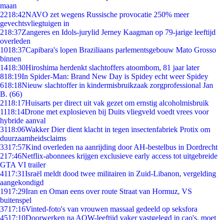
maan
22
18:42
NAVO zet wegens Russische provocatie 250% meer
gevechtsvliegtuigen in
2
18:37
Zangeres en Idols-jurylid Jerney Kaagman op 79-jarige leeftijd
overleden
10
18:37
Capibara's lopen Braziliaans parlementsgebouw Mato Grosso
binnen
14
18:30
Hiroshima herdenkt slachtoffers atoombom, 81 jaar later
8
18:19
In Spider-Man: Brand New Day is Spidey echt weer Spidey
6
18:18
Nieuw slachtoffer in kindermisbruikzaak zorgprofessional Jan
B. (66)
21
18:17
Huisarts per direct uit vak gezet om ernstig alcoholmisbruik
11
18:14
Drone met explosieven bij Duits vliegveld voedt vrees voor
hybride aanval
31
18:06
Wakker Dier dient klacht in tegen insectenfabriek Protix om
duurzaamheidsclaims
33
17:57
Kind overleden na aanrijding door AH-bestelbus in Dordrecht
2
17:46
Netflix-abonnees krijgen exclusieve early access tot uitgebreide
GTA VI trailer
41
17:31
Israël meldt dood twee militairen in Zuid-Libanon, vergelding
aangekondigd
19
17:29
Iran en Oman eens over route Straat van Hormuz, VS
buitenspel
37
17:16
Vinted-foto's van vrouwen massaal gedeeld op seksfora
45
17:10
Doorwerken na AOW-leeftijd vaker vastgelegd in cao's, moet