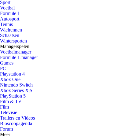
Sport
Voetbal
Formule 1
Autosport
Tennis
Wielrennen
Schaatsen
Wintersporten
Managerspelen
Voetbalmanager
Formule 1-manager
Games
PC
Playstation 4
Xbox One
Nintendo Switch
Xbox Series X|S
PlayStation 5
Film & TV
Film
Televisie
Trailers en Videos
Bioscoopagenda
Forum
Meer