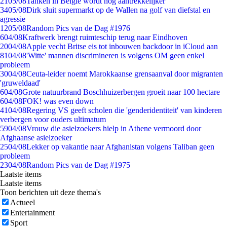
21
05/08
Tanken in België wordt nóg aantrekkelijker
34
05/08
Dirk sluit supermarkt op de Wallen na golf van diefstal en
agressie
12
05/08
Random Pics van de Dag #1976
6
04/08
Kraftwerk brengt ruimteschip terug naar Eindhoven
20
04/08
Apple vecht Britse eis tot inbouwen backdoor in iCloud aan
81
04/08
'Witte' mannen discrimineren is volgens OM geen enkel
probleem
30
04/08
Ceuta-leider noemt Marokkaanse grensaanval door migranten
'gruweldaad'
6
04/08
Grote natuurbrand Boschhuizerbergen groeit naar 100 hectare
6
04/08
FOK! was even down
41
04/08
Regering VS geeft scholen die 'genderidentiteit' van kinderen
verbergen voor ouders ultimatum
59
04/08
Vrouw die asielzoekers hielp in Athene vermoord door
Afghaanse asielzoeker
25
04/08
Lekker op vakantie naar Afghanistan volgens Taliban geen
probleem
23
04/08
Random Pics van de Dag #1975
Laatste items
Laatste items
Toon berichten uit deze thema's
Actueel
Entertainment
Sport