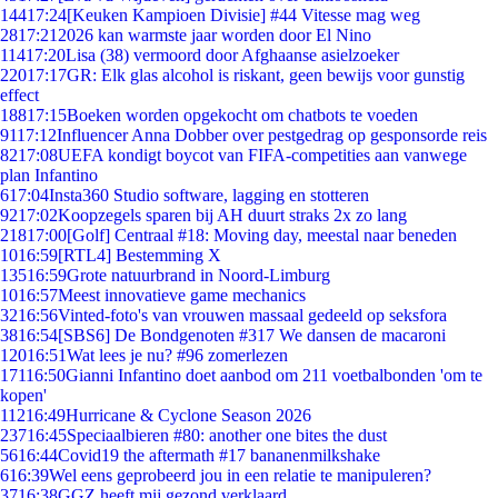
144
17:24
[Keuken Kampioen Divisie] #44 Vitesse mag weg
28
17:21
2026 kan warmste jaar worden door El Nino
114
17:20
Lisa (38) vermoord door Afghaanse asielzoeker
220
17:17
GR: Elk glas alcohol is riskant, geen bewijs voor gunstig
effect
188
17:15
Boeken worden opgekocht om chatbots te voeden
91
17:12
Influencer Anna Dobber over pestgedrag op gesponsorde reis
82
17:08
UEFA kondigt boycot van FIFA-competities aan vanwege
plan Infantino
6
17:04
Insta360 Studio software, lagging en stotteren
92
17:02
Koopzegels sparen bij AH duurt straks 2x zo lang
218
17:00
[Golf] Centraal #18: Moving day, meestal naar beneden
10
16:59
[RTL4] Bestemming X
135
16:59
Grote natuurbrand in Noord-Limburg
10
16:57
Meest innovatieve game mechanics
32
16:56
Vinted-foto's van vrouwen massaal gedeeld op seksfora
38
16:54
[SBS6] De Bondgenoten #317 We dansen de macaroni
120
16:51
Wat lees je nu? #96 zomerlezen
171
16:50
Gianni Infantino doet aanbod om 211 voetbalbonden 'om te
kopen'
112
16:49
Hurricane & Cyclone Season 2026
237
16:45
Speciaalbieren #80: another one bites the dust
56
16:44
Covid19 the aftermath #17 bananenmilkshake
6
16:39
Wel eens geprobeerd jou in een relatie te manipuleren?
37
16:38
GGZ heeft mij gezond verklaard.