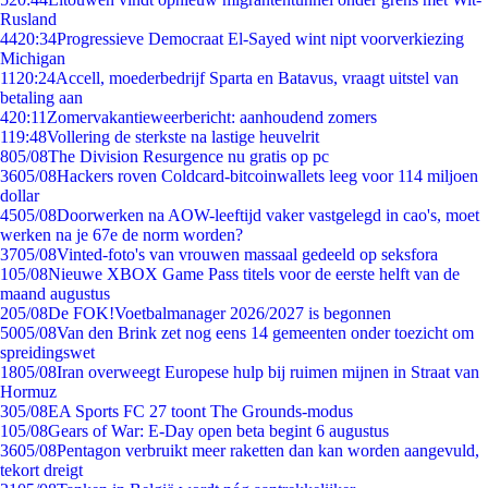
Rusland
44
20:34
Progressieve Democraat El-Sayed wint nipt voorverkiezing
Michigan
11
20:24
Accell, moederbedrijf Sparta en Batavus, vraagt uitstel van
betaling aan
4
20:11
Zomervakantieweerbericht: aanhoudend zomers
1
19:48
Vollering de sterkste na lastige heuvelrit
8
05/08
The Division Resurgence nu gratis op pc
36
05/08
Hackers roven Coldcard-bitcoinwallets leeg voor 114 miljoen
dollar
45
05/08
Doorwerken na AOW-leeftijd vaker vastgelegd in cao's, moet
werken na je 67e de norm worden?
37
05/08
Vinted-foto's van vrouwen massaal gedeeld op seksfora
1
05/08
Nieuwe XBOX Game Pass titels voor de eerste helft van de
maand augustus
2
05/08
De FOK!Voetbalmanager 2026/2027 is begonnen
50
05/08
Van den Brink zet nog eens 14 gemeenten onder toezicht om
spreidingswet
18
05/08
Iran overweegt Europese hulp bij ruimen mijnen in Straat van
Hormuz
3
05/08
EA Sports FC 27 toont The Grounds-modus
1
05/08
Gears of War: E-Day open beta begint 6 augustus
36
05/08
Pentagon verbruikt meer raketten dan kan worden aangevuld,
tekort dreigt