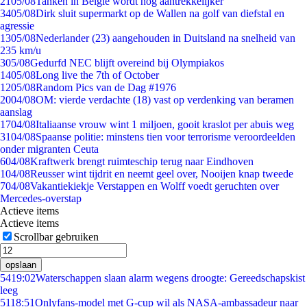
21
05/08
Tanken in België wordt nóg aantrekkelijker
34
05/08
Dirk sluit supermarkt op de Wallen na golf van diefstal en
agressie
13
05/08
Nederlander (23) aangehouden in Duitsland na snelheid van
235 km/u
3
05/08
Gedurfd NEC blijft overeind bij Olympiakos
14
05/08
Long live the 7th of October
12
05/08
Random Pics van de Dag #1976
20
04/08
OM: vierde verdachte (18) vast op verdenking van beramen
aanslag
17
04/08
Italiaanse vrouw wint 1 miljoen, gooit kraslot per abuis weg
31
04/08
Spaanse politie: minstens tien voor terrorisme veroordeelden
onder migranten Ceuta
6
04/08
Kraftwerk brengt ruimteschip terug naar Eindhoven
1
04/08
Reusser wint tijdrit en neemt geel over, Nooijen knap tweede
7
04/08
Vakantiekiekje Verstappen en Wolff voedt geruchten over
Mercedes-overstap
Actieve items
Actieve items
Scrollbar gebruiken
opslaan
54
19:02
Waterschappen slaan alarm wegens droogte: Gereedschapskist
leeg
51
18:51
Onlyfans-model met G-cup wil als NASA-ambassadeur naar