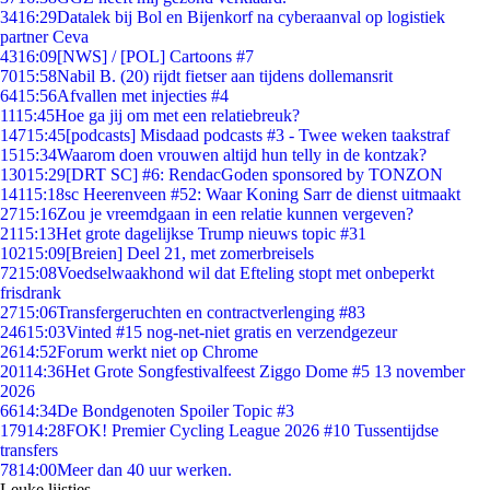
34
16:29
Datalek bij Bol en Bijenkorf na cyberaanval op logistiek
partner Ceva
43
16:09
[NWS] / [POL] Cartoons #7
70
15:58
Nabil B. (20) rijdt fietser aan tijdens dollemansrit
64
15:56
Afvallen met injecties #4
11
15:45
Hoe ga jij om met een relatiebreuk?
147
15:45
[podcasts] Misdaad podcasts #3 - Twee weken taakstraf
15
15:34
Waarom doen vrouwen altijd hun telly in de kontzak?
130
15:29
[DRT SC] #6: RendacGoden sponsored by TONZON
141
15:18
sc Heerenveen #52: Waar Koning Sarr de dienst uitmaakt
27
15:16
Zou je vreemdgaan in een relatie kunnen vergeven?
21
15:13
Het grote dagelijkse Trump nieuws topic #31
102
15:09
[Breien] Deel 21, met zomerbreisels
72
15:08
Voedselwaakhond wil dat Efteling stopt met onbeperkt
frisdrank
27
15:06
Transfergeruchten en contractverlenging #83
246
15:03
Vinted #15 nog-net-niet gratis en verzendgezeur
26
14:52
Forum werkt niet op Chrome
201
14:36
Het Grote Songfestivalfeest Ziggo Dome #5 13 november
2026
66
14:34
De Bondgenoten Spoiler Topic #3
179
14:28
FOK! Premier Cycling League 2026 #10 Tussentijdse
transfers
78
14:00
Meer dan 40 uur werken.
Leuke lijstjes