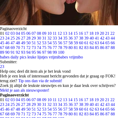
Paginaoverzicht
01
02
03
04
05
06
07
08
09
10
11
12
13
14
15
16
17
18
19
20
21
22
23
24
25
26
27
28
29
30
31
32
33
34
35
36
37
38
39
40
41
42
43
44
45
46
47
48
49
50
51
52
53
54
55
56
57
58
59
60
61
62
63
64
65
66
67
68
69
70
71
72
73
74
75
76
77
78
79
80
81
82
83
84
85
86
87
88
89
90
91
92
93
94
95
96
97
98
99
100
babes
daily pics
leuke lijstjes
vrijmibabes
vrijmibo
Submitter:
23
Help ons; deel dit item als je het leuk vond
Heb je een leuk of interessant bericht gevonden dat je graag op FOK!
terug ziet?
Tip ons dan via de submit!
Zoek jij altijd de leukste nieuwtjes en kun je daar leuk over schrijven?
Meld je aan als nieuwsposter!
Paginaoverzicht
01
02
03
04
05
06
07
08
09
10
11
12
13
14
15
16
17
18
19
20
21
22
23
24
25
26
27
28
29
30
31
32
33
34
35
36
37
38
39
40
41
42
43
44
45
46
47
48
49
50
51
52
53
54
55
56
57
58
59
60
61
62
63
64
65
66
67
68
69
70
71
72
73
74
75
76
77
78
79
80
81
82
83
84
85
86
87
88