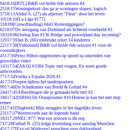
94
18:16
[RTL] B&B vol liefde 6de seizoen #4
25
18:15
Woningtekort: dus ga je woningen slopen, logisch
57
18:13
Abdul A. (27) als afperser "Fleur" door het leven
101
18:10
[La Liga #177]
3
18:09
[Crowdfunding] #443 Rentestijgingen?
62
18:07
De neergang van Duitsland als lichtend voorbeeld #3
183
18:06
Oorlog Iran #136 Bridge and powerplant day incoming?
120
17:59
Jan B. (66) misbruikt zeker 14 kinderen
221
17:58
[Videoland] B&B vol liefde 6de seizoen #1 voor de
vooruitkijkers
45
17:56
Perez Hilton opgenomen op spoed na uitzenden van
gruwelijke video
143
17:54
[AKQ] #3384 Topic met vragen. En soms goede
antwoorden.
77
17:54
Vuelta a España 2026 #1
4
17:51
Poepen tijdens het tandenpoetsen
99
17:46
De Schatkamer van Beeld & Geluid #4
244
17:45
Afbeeldingen die je gemaakt hebt met AI
186
17:42
[SBS6] De Oranjezomer #10 Helene je kan het niet stop
ermee
21
17:41
[Dagboek] Mijn struggles in het dagelijks leven
231
17:37
Weerrecords aan de lopende band
183
17:29
NEC #77: Wat een seizoen is dit zeg
7
17:28
Farhad N. (25) krijgt levenslang voor aanslag Munchen
45
17:27
[Eva vd Wijdeven] geruchten over dakloosheid