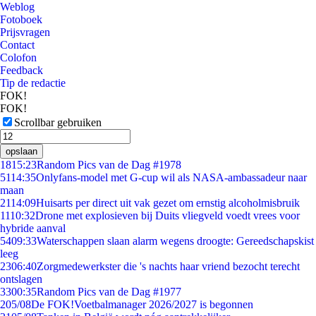
Weblog
Fotoboek
Prijsvragen
Contact
Colofon
Feedback
Tip de redactie
FOK!
FOK!
Scrollbar gebruiken
opslaan
18
15:23
Random Pics van de Dag #1978
51
14:35
Onlyfans-model met G-cup wil als NASA-ambassadeur naar
maan
21
14:09
Huisarts per direct uit vak gezet om ernstig alcoholmisbruik
11
10:32
Drone met explosieven bij Duits vliegveld voedt vrees voor
hybride aanval
54
09:33
Waterschappen slaan alarm wegens droogte: Gereedschapskist
leeg
23
06:40
Zorgmedewerkster die 's nachts haar vriend bezocht terecht
ontslagen
33
00:35
Random Pics van de Dag #1977
2
05/08
De FOK!Voetbalmanager 2026/2027 is begonnen