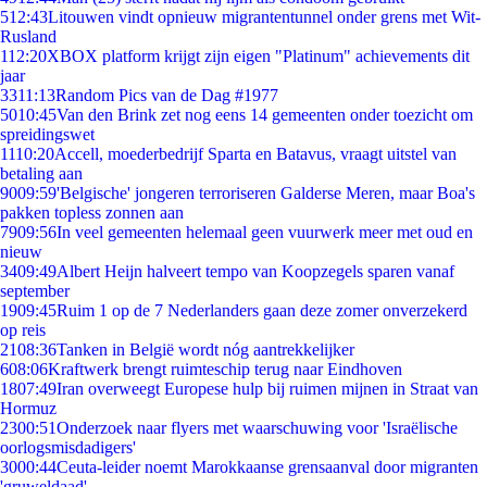
5
12:43
Litouwen vindt opnieuw migrantentunnel onder grens met Wit-
Rusland
1
12:20
XBOX platform krijgt zijn eigen "Platinum" achievements dit
jaar
33
11:13
Random Pics van de Dag #1977
50
10:45
Van den Brink zet nog eens 14 gemeenten onder toezicht om
spreidingswet
11
10:20
Accell, moederbedrijf Sparta en Batavus, vraagt uitstel van
betaling aan
90
09:59
'Belgische' jongeren terroriseren Galderse Meren, maar Boa's
pakken topless zonnen aan
79
09:56
In veel gemeenten helemaal geen vuurwerk meer met oud en
nieuw
34
09:49
Albert Heijn halveert tempo van Koopzegels sparen vanaf
september
19
09:45
Ruim 1 op de 7 Nederlanders gaan deze zomer onverzekerd
op reis
21
08:36
Tanken in België wordt nóg aantrekkelijker
6
08:06
Kraftwerk brengt ruimteschip terug naar Eindhoven
18
07:49
Iran overweegt Europese hulp bij ruimen mijnen in Straat van
Hormuz
23
00:51
Onderzoek naar flyers met waarschuwing voor 'Israëlische
oorlogsmisdadigers'
30
00:44
Ceuta-leider noemt Marokkaanse grensaanval door migranten
'gruweldaad'