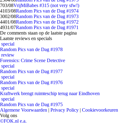
7
03/08
VrijMiBabes #315 (not very sfw!)
41
03/08
Random Pics van de Dag #1974
30
02/08
Random Pics van de Dag #1973
44
01/08
Random Pics van de Dag #1972
49
31/07
Random Pics van de Dag #1971
De comments staan op de laatste pagina
Laatste reviews en specials
special
Random Pics van de Dag #1978
review
Forensics: Crime Scene Detective
special
Random Pics van de Dag #1977
special
Random Pics van de Dag #1976
special
Kraftwerk brengt ruimteschip terug naar Eindhoven
special
Random Pics van de Dag #1975
Algemene Voorwaarden
|
Privacy Policy
|
Cookievoorkeuren
Volg ons
©FOK.nl e.a.