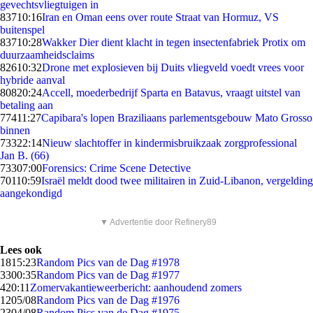
gevechtsvliegtuigen in
837
10:16
Iran en Oman eens over route Straat van Hormuz, VS
buitenspel
837
10:28
Wakker Dier dient klacht in tegen insectenfabriek Protix om
duurzaamheidsclaims
826
10:32
Drone met explosieven bij Duits vliegveld voedt vrees voor
hybride aanval
808
20:24
Accell, moederbedrijf Sparta en Batavus, vraagt uitstel van
betaling aan
774
11:27
Capibara's lopen Braziliaans parlementsgebouw Mato Grosso
binnen
733
22:14
Nieuw slachtoffer in kindermisbruikzaak zorgprofessional
Jan B. (66)
733
07:00
Forensics: Crime Scene Detective
701
10:59
Israël meldt dood twee militairen in Zuid-Libanon, vergelding
aangekondigd
▼ Advertentie door Refinery89
Lees ook
18
15:23
Random Pics van de Dag #1978
33
00:35
Random Pics van de Dag #1977
4
20:11
Zomervakantieweerbericht: aanhoudend zomers
12
05/08
Random Pics van de Dag #1976
23
04/08
Random Pics van de Dag #1975