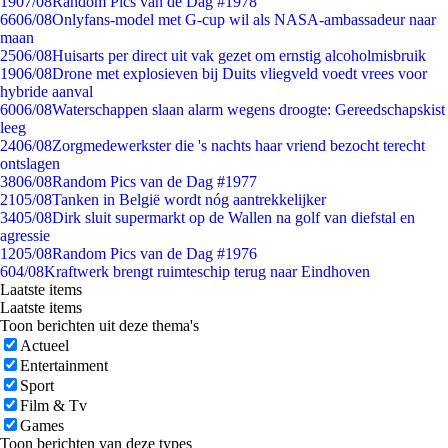
19
07/08
Random Pics van de Dag #1978
66
06/08
Onlyfans-model met G-cup wil als NASA-ambassadeur naar
maan
25
06/08
Huisarts per direct uit vak gezet om ernstig alcoholmisbruik
19
06/08
Drone met explosieven bij Duits vliegveld voedt vrees voor
hybride aanval
60
06/08
Waterschappen slaan alarm wegens droogte: Gereedschapskist
leeg
24
06/08
Zorgmedewerkster die 's nachts haar vriend bezocht terecht
ontslagen
38
06/08
Random Pics van de Dag #1977
21
05/08
Tanken in België wordt nóg aantrekkelijker
34
05/08
Dirk sluit supermarkt op de Wallen na golf van diefstal en
agressie
12
05/08
Random Pics van de Dag #1976
6
04/08
Kraftwerk brengt ruimteschip terug naar Eindhoven
Laatste items
Laatste items
Toon berichten uit deze thema's
Actueel
Entertainment
Sport
Film & Tv
Games
Toon berichten van deze types