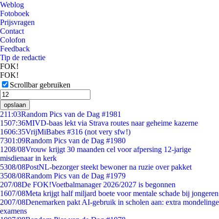
Weblog
Fotoboek
Prijsvragen
Contact
Colofon
Feedback
Tip de redactie
FOK!
FOK!
Scrollbar gebruiken
opslaan
2
11:03
Random Pics van de Dag #1981
15
07:36
MIVD-baas lekt via Strava routes naar geheime kazerne
16
06:35
VrijMiBabes #316 (not very sfw!)
73
01:09
Random Pics van de Dag #1980
12
08/08
Vrouw krijgt 30 maanden cel voor afpersing 12-jarige
misdienaar in kerk
53
08/08
PostNL-bezorger steekt bewoner na ruzie over pakket
35
08/08
Random Pics van de Dag #1979
2
07/08
De FOK!Voetbalmanager 2026/2027 is begonnen
16
07/08
Meta krijgt half miljard boete voor mentale schade bij jongeren
20
07/08
Denemarken pakt AI-gebruik in scholen aan: extra mondelinge
examens