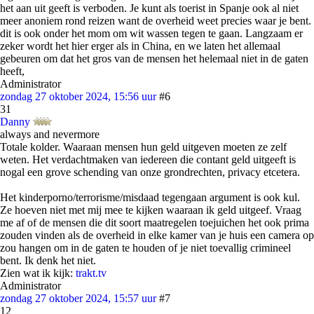
het aan uit geeft is verboden. Je kunt als toerist in Spanje ook al niet
meer anoniem rond reizen want de overheid weet precies waar je bent.
dit is ook onder het mom om wit wassen tegen te gaan. Langzaam er
zeker wordt het hier erger als in China, en we laten het allemaal
gebeuren om dat het gros van de mensen het helemaal niet in de gaten
heeft,
Administrator
zondag 27 oktober 2024, 15:56 uur
#6
31
Danny
always and nevermore
Totale kolder. Waaraan mensen hun geld uitgeven moeten ze zelf
weten. Het verdachtmaken van iedereen die contant geld uitgeeft is
nogal een grove schending van onze grondrechten, privacy etcetera.
Het kinderporno/terrorisme/misdaad tegengaan argument is ook kul.
Ze hoeven niet met mij mee te kijken waaraan ik geld uitgeef. Vraag
me af of de mensen die dit soort maatregelen toejuichen het ook prima
zouden vinden als de overheid in elke kamer van je huis een camera op
zou hangen om in de gaten te houden of je niet toevallig crimineel
bent. Ik denk het niet.
Zien wat ik kijk:
trakt.tv
Administrator
zondag 27 oktober 2024, 15:57 uur
#7
12