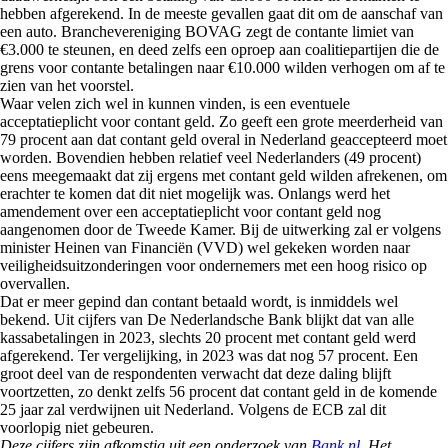
hebben afgerekend. In de meeste gevallen gaat dit om de aanschaf van
een auto. Branchevereniging BOVAG zegt de contante limiet van
€3.000 te steunen, en deed zelfs een oproep aan coalitiepartijen die de
grens voor contante betalingen naar €10.000 wilden verhogen om af te
zien van het voorstel.
Waar velen zich wel in kunnen vinden, is een eventuele
acceptatieplicht voor contant geld. Zo geeft een grote meerderheid van
79 procent aan dat contant geld overal in Nederland geaccepteerd moet
worden. Bovendien hebben relatief veel Nederlanders (49 procent)
eens meegemaakt dat zij ergens met contant geld wilden afrekenen, om
erachter te komen dat dit niet mogelijk was. Onlangs werd het
amendement over een acceptatieplicht voor contant geld nog
aangenomen door de Tweede Kamer. Bij de uitwerking zal er volgens
minister Heinen van Financiën (VVD) wel gekeken worden naar
veiligheidsuitzonderingen voor ondernemers met een hoog risico op
overvallen.
Dat er meer gepind dan contant betaald wordt, is inmiddels wel
bekend. Uit cijfers van De Nederlandsche Bank blijkt dat van alle
kassabetalingen in 2023, slechts 20 procent met contant geld werd
afgerekend. Ter vergelijking, in 2023 was dat nog 57 procent. Een
groot deel van de respondenten verwacht dat deze daling blijft
voortzetten, zo denkt zelfs 56 procent dat contant geld in de komende
25 jaar zal verdwijnen uit Nederland. Volgens de ECB zal dit
voorlopig niet gebeuren.
Deze cijfers zijn afkomstig uit een onderzoek van
Bank.nl.
Het