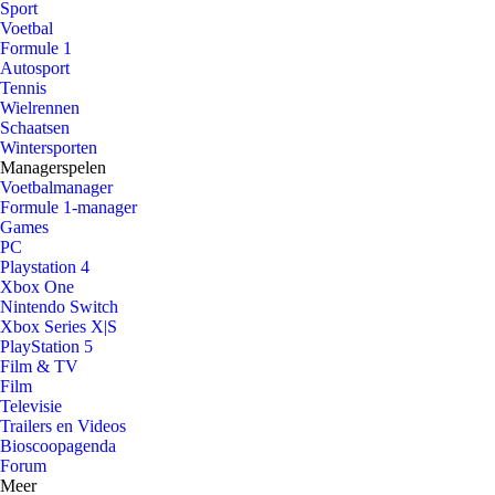
Sport
Voetbal
Formule 1
Autosport
Tennis
Wielrennen
Schaatsen
Wintersporten
Managerspelen
Voetbalmanager
Formule 1-manager
Games
PC
Playstation 4
Xbox One
Nintendo Switch
Xbox Series X|S
PlayStation 5
Film & TV
Film
Televisie
Trailers en Videos
Bioscoopagenda
Forum
Meer