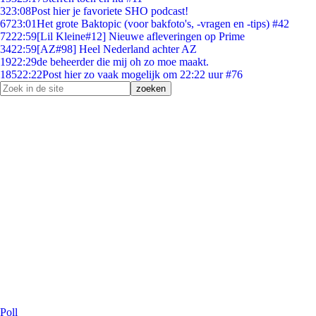
3
23:08
Post hier je favoriete SHO podcast!
67
23:01
Het grote Baktopic (voor bakfoto's, -vragen en -tips) #42
72
22:59
[Lil Kleine#12] Nieuwe afleveringen op Prime
34
22:59
[AZ#98] Heel Nederland achter AZ
19
22:29
de beheerder die mij oh zo moe maakt.
185
22:22
Post hier zo vaak mogelijk om 22:22 uur #76
Poll