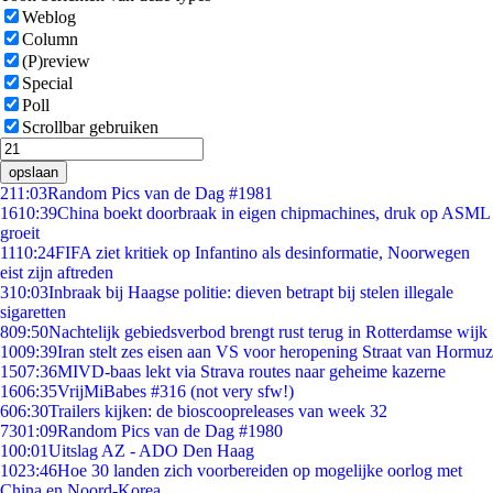
Weblog
Column
(P)review
Special
Poll
Scrollbar gebruiken
opslaan
2
11:03
Random Pics van de Dag #1981
16
10:39
China boekt doorbraak in eigen chipmachines, druk op ASML
groeit
11
10:24
FIFA ziet kritiek op Infantino als desinformatie, Noorwegen
eist zijn aftreden
3
10:03
Inbraak bij Haagse politie: dieven betrapt bij stelen illegale
sigaretten
8
09:50
Nachtelijk gebiedsverbod brengt rust terug in Rotterdamse wijk
10
09:39
Iran stelt zes eisen aan VS voor heropening Straat van Hormuz
15
07:36
MIVD-baas lekt via Strava routes naar geheime kazerne
16
06:35
VrijMiBabes #316 (not very sfw!)
6
06:30
Trailers kijken: de bioscoopreleases van week 32
73
01:09
Random Pics van de Dag #1980
1
00:01
Uitslag AZ - ADO Den Haag
10
23:46
Hoe 30 landen zich voorbereiden op mogelijke oorlog met
China en Noord-Korea