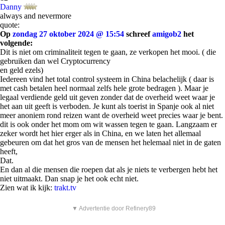
Danny
always and nevermore
quote:
Op
zondag 27 oktober 2024 @ 15:54
schreef
amigob2
het
volgende:
Dit is niet om criminaliteit tegen te gaan, ze verkopen het mooi. ( die
gebruiken dan wel Cryptocurrency
en geld ezels)
Iedereen vind het total control systeem in China belachelijk ( daar is
met cash betalen heel normaal zelfs hele grote bedragen ). Maar je
legaal verdiende geld uit geven zonder dat de overheid weet waar je
het aan uit geeft is verboden. Je kunt als toerist in Spanje ook al niet
meer anoniem rond reizen want de overheid weet precies waar je bent.
dit is ook onder het mom om wit wassen tegen te gaan. Langzaam er
zeker wordt het hier erger als in China, en we laten het allemaal
gebeuren om dat het gros van de mensen het helemaal niet in de gaten
heeft,
Dat.
En dan al die mensen die roepen dat als je niets te verbergen hebt het
niet uitmaakt. Dan snap je het ook echt niet.
Zien wat ik kijk:
trakt.tv
▼ Advertentie door Refinery89