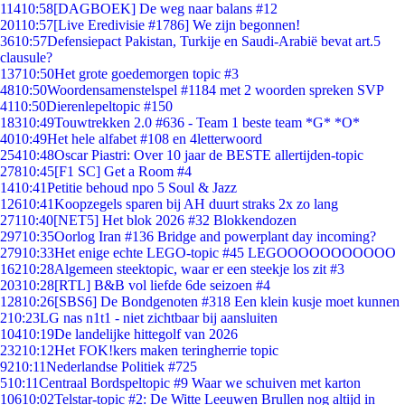
114
10:58
[DAGBOEK] De weg naar balans #12
201
10:57
[Live Eredivisie #1786] We zijn begonnen!
36
10:57
Defensiepact Pakistan, Turkije en Saudi-Arabië bevat art.5
clausule?
137
10:50
Het grote goedemorgen topic #3
48
10:50
Woordensamenstelspel #1184 met 2 woorden spreken SVP
41
10:50
Dierenlepeltopic #150
183
10:49
Touwtrekken 2.0 #636 - Team 1 beste team *G* *O*
40
10:49
Het hele alfabet #108 en 4letterwoord
254
10:48
Oscar Piastri: Over 10 jaar de BESTE allertijden-topic
278
10:45
[F1 SC] Get a Room #4
14
10:41
Petitie behoud npo 5 Soul & Jazz
126
10:41
Koopzegels sparen bij AH duurt straks 2x zo lang
271
10:40
[NET5] Het blok 2026 #32 Blokkendozen
297
10:35
Oorlog Iran #136 Bridge and powerplant day incoming?
279
10:33
Het enige echte LEGO-topic #45 LEGOOOOOOOOOOO
162
10:28
Algemeen steektopic, waar er een steekje los zit #3
203
10:28
[RTL] B&B vol liefde 6de seizoen #4
128
10:26
[SBS6] De Bondgenoten #318 Een klein kusje moet kunnen
2
10:23
LG nas n1t1 - niet zichtbaar bij aansluiten
104
10:19
De landelijke hittegolf van 2026
232
10:12
Het FOK!kers maken teringherrie topic
92
10:11
Nederlandse Politiek #725
5
10:11
Centraal Bordspeltopic #9 Waar we schuiven met karton
106
10:02
Telstar-topic #2: De Witte Leeuwen Brullen nog altijd in