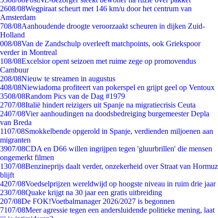
26
08/08
Wegpiraat scheurt met 146 km/u door het centrum van
Amsterdam
7
08/08
Aanhoudende droogte veroorzaakt scheuren in dijken Zuid-
Holland
0
08/08
Van de Zandschulp overleeft matchpoints, ook Griekspoor
verder in Montreal
1
08/08
Excelsior opent seizoen met ruime zege op promovendus
Cambuur
2
08/08
Nieuw te streamen in augustus
4
08/08
Niewiadoma profiteert van pokerspel en grijpt geel op Ventoux
35
08/08
Random Pics van de Dag #1979
27
07/08
Italië hindert reizigers uit Spanje na migratiecrisis Ceuta
24
07/08
Vier aanhoudingen na doodsbedreiging burgemeester Depla
van Breda
11
07/08
Smokkelbende opgerold in Spanje, verdienden miljoenen aan
migranten
39
07/08
CDA en D66 willen ingrijpen tegen 'gluurbrillen' die mensen
ongemerkt filmen
13
07/08
Benzineprijs daalt verder, onzekerheid over Straat van Hormuz
blijft
42
07/08
Voedselprijzen wereldwijd op hoogste niveau in ruim drie jaar
23
07/08
Quake krijgt na 30 jaar een gratis uitbreiding
2
07/08
De FOK!Voetbalmanager 2026/2027 is begonnen
71
07/08
Meer agressie tegen een andersluidende politieke mening, laat