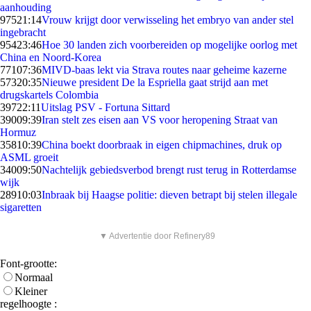
aanhouding
975
21:14
Vrouw krijgt door verwisseling het embryo van ander stel
ingebracht
954
23:46
Hoe 30 landen zich voorbereiden op mogelijke oorlog met
China en Noord-Korea
771
07:36
MIVD-baas lekt via Strava routes naar geheime kazerne
573
20:35
Nieuwe president De la Espriella gaat strijd aan met
drugskartels Colombia
397
22:11
Uitslag PSV - Fortuna Sittard
390
09:39
Iran stelt zes eisen aan VS voor heropening Straat van
Hormuz
358
10:39
China boekt doorbraak in eigen chipmachines, druk op
ASML groeit
340
09:50
Nachtelijk gebiedsverbod brengt rust terug in Rotterdamse
wijk
289
10:03
Inbraak bij Haagse politie: dieven betrapt bij stelen illegale
sigaretten
▼ Advertentie door Refinery89
Font-grootte:
Normaal
Kleiner
regelhoogte :