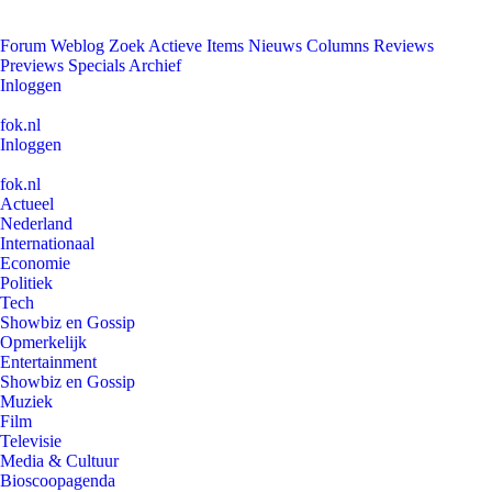
Forum
Weblog
Zoek
Actieve Items
Nieuws
Columns
Reviews
Previews
Specials
Archief
Inloggen
fok.nl
Inloggen
fok.nl
Actueel
Nederland
Internationaal
Economie
Politiek
Tech
Showbiz en Gossip
Opmerkelijk
Entertainment
Showbiz en Gossip
Muziek
Film
Televisie
Media & Cultuur
Bioscoopagenda