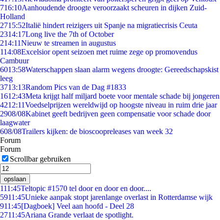
7
16:10
Aanhoudende droogte veroorzaakt scheuren in dijken Zuid-
Holland
27
15:52
Italië hindert reizigers uit Spanje na migratiecrisis Ceuta
23
14:17
Long live the 7th of October
2
14:11
Nieuw te streamen in augustus
1
14:08
Excelsior opent seizoen met ruime zege op promovendus
Cambuur
60
13:58
Waterschappen slaan alarm wegens droogte: Gereedschapskist
leeg
37
13:13
Random Pics van de Dag #1833
16
12:43
Meta krijgt half miljard boete voor mentale schade bij jongeren
42
12:11
Voedselprijzen wereldwijd op hoogste niveau in ruim drie jaar
29
08/08
Kabinet geeft bedrijven geen compensatie voor schade door
laagwater
6
08/08
Trailers kijken: de bioscoopreleases van week 32
Forum
Forum
Scrollbar gebruiken
opslaan
1
11:45
Teltopic #1570 tel door en door en door....
59
11:45
Unieke aanpak stopt jarenlange overlast in Rotterdamse wijk
9
11:45
[Dagboek] Veel aan hoofd - Deel 28
27
11:45
Ariana Grande verlaat de spotlight.