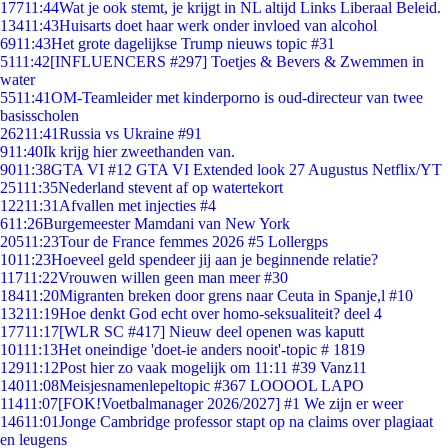
177
11:44
Wat je ook stemt, je krijgt in NL altijd Links Liberaal Beleid.
134
11:43
Huisarts doet haar werk onder invloed van alcohol
69
11:43
Het grote dagelijkse Trump nieuws topic #31
51
11:42
[INFLUENCERS #297] Toetjes & Bevers & Zwemmen in
water
55
11:41
OM-Teamleider met kinderporno is oud-directeur van twee
basisscholen
262
11:41
Russia vs Ukraine #91
9
11:40
Ik krijg hier zweethanden van.
90
11:38
GTA VI #12 GTA VI Extended look 27 Augustus Netflix/YT
251
11:35
Nederland stevent af op watertekort
122
11:31
Afvallen met injecties #4
6
11:26
Burgemeester Mamdani van New York
205
11:23
Tour de France femmes 2026 #5 Lollergps
10
11:23
Hoeveel geld spendeer jij aan je beginnende relatie?
117
11:22
Vrouwen willen geen man meer #30
184
11:20
Migranten breken door grens naar Ceuta in Spanje,l #10
132
11:19
Hoe denkt God echt over homo-seksualiteit? deel 4
177
11:17
[WLR SC #417] Nieuw deel openen was kaputt
101
11:13
Het oneindige 'doet-ie anders nooit'-topic # 1819
129
11:12
Post hier zo vaak mogelijk om 11:11 #39 Vanz11
140
11:08
Meisjesnamenlepeltopic #367 LOOOOL LAPO
114
11:07
[FOK!Voetbalmanager 2026/2027] #1 We zijn er weer
146
11:01
Jonge Cambridge professor stapt op na claims over plagiaat
en leugens