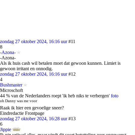
zondag 27 oktober 2024, 16:16 uur
#11
8
-Azona-
-Azona-
Als ik huis cash wil betalen moet dat gewoon kunnen. Limiet is
gewoon irritant en onnodig.
zondag 27 oktober 2024, 16:16 uur
#12
4
Bushmaster
Microschoft
44 % van de Nederlanders roept 'ik heb niks te verbergen'
foto
oh Danny was me voor
Raak ik hier een gevoelige sneer?
Eindredactie Frontpage
zondag 27 oktober 2024, 16:28 uur
#13
6
Jippie
Ik pin vrijwel alles, maar vindt dit soort betutteling zeer ongewenst.