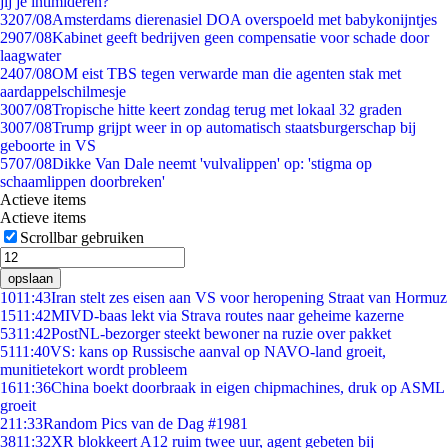
jij je intimideren?
32
07/08
Amsterdams dierenasiel DOA overspoeld met babykonijntjes
29
07/08
Kabinet geeft bedrijven geen compensatie voor schade door
laagwater
24
07/08
OM eist TBS tegen verwarde man die agenten stak met
aardappelschilmesje
30
07/08
Tropische hitte keert zondag terug met lokaal 32 graden
30
07/08
Trump grijpt weer in op automatisch staatsburgerschap bij
geboorte in VS
57
07/08
Dikke Van Dale neemt 'vulvalippen' op: 'stigma op
schaamlippen doorbreken'
Actieve items
Actieve items
Scrollbar gebruiken
opslaan
10
11:43
Iran stelt zes eisen aan VS voor heropening Straat van Hormuz
15
11:42
MIVD-baas lekt via Strava routes naar geheime kazerne
53
11:42
PostNL-bezorger steekt bewoner na ruzie over pakket
51
11:40
VS: kans op Russische aanval op NAVO-land groeit,
munitietekort wordt probleem
16
11:36
China boekt doorbraak in eigen chipmachines, druk op ASML
groeit
2
11:33
Random Pics van de Dag #1981
38
11:32
XR blokkeert A12 ruim twee uur, agent gebeten bij