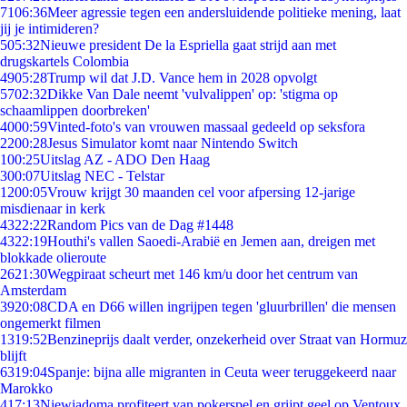
71
06:36
Meer agressie tegen een andersluidende politieke mening, laat
jij je intimideren?
5
05:32
Nieuwe president De la Espriella gaat strijd aan met
drugskartels Colombia
49
05:28
Trump wil dat J.D. Vance hem in 2028 opvolgt
57
02:32
Dikke Van Dale neemt 'vulvalippen' op: 'stigma op
schaamlippen doorbreken'
40
00:59
Vinted-foto's van vrouwen massaal gedeeld op seksfora
22
00:28
Jesus Simulator komt naar Nintendo Switch
1
00:25
Uitslag AZ - ADO Den Haag
3
00:07
Uitslag NEC - Telstar
12
00:05
Vrouw krijgt 30 maanden cel voor afpersing 12-jarige
misdienaar in kerk
43
22:22
Random Pics van de Dag #1448
43
22:19
Houthi's vallen Saoedi-Arabië en Jemen aan, dreigen met
blokkade olieroute
26
21:30
Wegpiraat scheurt met 146 km/u door het centrum van
Amsterdam
39
20:08
CDA en D66 willen ingrijpen tegen 'gluurbrillen' die mensen
ongemerkt filmen
13
19:52
Benzineprijs daalt verder, onzekerheid over Straat van Hormuz
blijft
63
19:04
Spanje: bijna alle migranten in Ceuta weer teruggekeerd naar
Marokko
4
17:13
Niewiadoma profiteert van pokerspel en grijpt geel op Ventoux