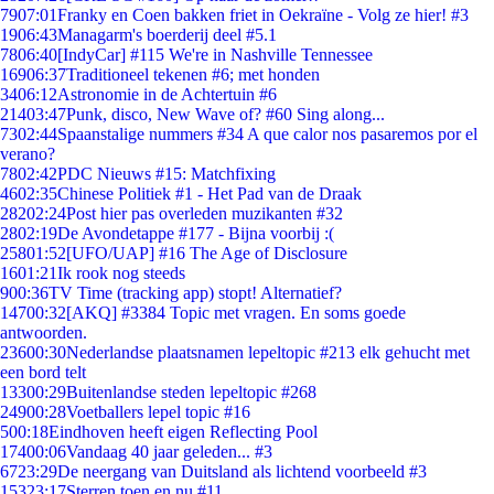
79
07:01
Franky en Coen bakken friet in Oekraïne - Volg ze hier! #3
19
06:43
Managarm's boerderij deel #5.1
78
06:40
[IndyCar] #115 We're in Nashville Tennessee
169
06:37
Traditioneel tekenen #6; met honden
34
06:12
Astronomie in de Achtertuin #6
214
03:47
Punk, disco, New Wave of? #60 Sing along...
73
02:44
Spaanstalige nummers #34 A que calor nos pasaremos por el
verano?
78
02:42
PDC Nieuws #15: Matchfixing
46
02:35
Chinese Politiek #1 - Het Pad van de Draak
282
02:24
Post hier pas overleden muzikanten #32
28
02:19
De Avondetappe #177 - Bijna voorbij :(
258
01:52
[UFO/UAP] #16 The Age of Disclosure
16
01:21
Ik rook nog steeds
9
00:36
TV Time (tracking app) stopt! Alternatief?
147
00:32
[AKQ] #3384 Topic met vragen. En soms goede
antwoorden.
236
00:30
Nederlandse plaatsnamen lepeltopic #213 elk gehucht met
een bord telt
133
00:29
Buitenlandse steden lepeltopic #268
249
00:28
Voetballers lepel topic #16
5
00:18
Eindhoven heeft eigen Reflecting Pool
174
00:06
Vandaag 40 jaar geleden... #3
67
23:29
De neergang van Duitsland als lichtend voorbeeld #3
153
23:17
Sterren toen en nu #11