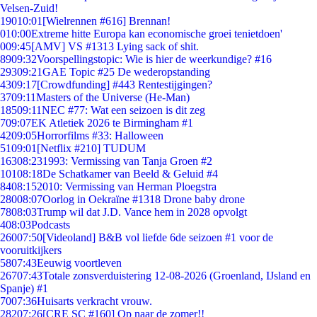
Velsen-Zuid!
190
10:01
[Wielrennen #616] Brennan!
0
10:00
Extreme hitte Europa kan economische groei tenietdoen'
0
09:45
[AMV] VS #1313 Lying sack of shit.
89
09:32
Voorspellingstopic: Wie is hier de weerkundige? #16
293
09:21
GAE Topic #25 De wederopstanding
43
09:17
[Crowdfunding] #443 Rentestijgingen?
37
09:11
Masters of the Universe (He-Man)
185
09:11
NEC #77: Wat een seizoen is dit zeg
7
09:07
EK Atletiek 2026 te Birmingham #1
42
09:05
Horrorfilms #33: Halloween
51
09:01
[Netflix #210] TUDUM
163
08:23
1993: Vermissing van Tanja Groen #2
101
08:18
De Schatkamer van Beeld & Geluid #4
84
08:15
2010: Vermissing van Herman Ploegstra
280
08:07
Oorlog in Oekraïne #1318 Drone baby drone
78
08:03
Trump wil dat J.D. Vance hem in 2028 opvolgt
4
08:03
Podcasts
260
07:50
[Videoland] B&B vol liefde 6de seizoen #1 voor de
vooruitkijkers
58
07:43
Eeuwig voortleven
267
07:43
Totale zonsverduistering 12-08-2026 (Groenland, IJsland en
Spanje) #1
70
07:36
Huisarts verkracht vrouw.
282
07:26
[CRE SC #160] Op naar de zomer!!