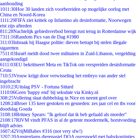
aanhouding
10
11:30
Hoe 30 landen zich voorbereiden op mogelijke oorlog met
China en Noord-Korea
11
11:29
FIFA ziet kritiek op Infantino als desinformatie, Noorwegen
eist zijn aftreden
8
11:28
Nachtelijk gebiedsverbod brengt rust terug in Rotterdamse wijk
73
11:16
Random Pics van de Dag #1980
3
11:03
Inbraak bij Haagse politie: dieven betrapt bij stelen illegale
sigaretten
75
11:03
Israël meldt dood twee militairen in Zuid-Libanon, vergelding
aangekondigd
61
11:03
EU bekritiseert Meta en TikTok om verspreiden desinformatie
Ceuta
7
10:53
Vrouw krijgt door verwisseling het embryo van ander stel
ingebracht
10
10:23
Uitslag PSV - Fortuna Sittard
11
10:06
Geen 'happy end' bij seksdate via Kinky.nl
3
08:25
Vollering slaat dubbelslag in Nice en neemt geel over
12
08:24
Broer 135 keer gestoken en gesneden: zes jaar cel en tbs voor
doodslag Gouda
31
08:18
Britney Spears: "Ik geloof dat ik heb gefaald als moeder"
21
08:17
RIVM vindt PFAS in al de geteste moedermelk, borstvoeding
blijft advies
16
07:42
VrijMiBabes #316 (not very sfw!)
32
07:20
Amsterdams dierenasiel DOA overspoeld met babykonijntjes