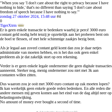
"When you say 'I don't care about the right to privacy because I have
nothing to hide,' that's no different than saying 'I don't care about
freedom of speech because I have nothing to say.'"
zondag 27 oktober 2024, 15:48 uur
#4
0
TigerXtrm
Er is geen enkele transactie te bedenken waarbij je percé 3000 euro
contant geld nodig hebt tenzij je opzettelijk aan het proberen bent om
de boel te flessen, of met hele schimmige zaakjes bezig bent.
Als je legaal aan zoveel contant geld komt dan zou je daar netjes
administratie van moeten hebben, en is het dus ook geen enkel
probleem als je dat zakelijk stort op een rekening.
Verder is er geen enkele legale ondernemer die geen digitale transacties
aanneemt. Sterker nog, menig ondernemer zou niet met 3k aan
contanten willen zitten.
Dus waarom zou je ooit met 3000 euro contant op zak moeten lopen?
Ik kan werkelijk geen enkele goede reden bedenken. En alle reden die
andere mensen mij geven komen aan het eind van de dag altijd neer op
belastingontwijking.
No amount of money ever bought a second of time.