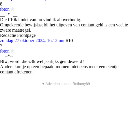
8
foton
__--*--__
Die €10k limiet van nu vind ik al overbodig.
Omgekeerde bewijslast bij het uitgeven van contant geld is een veel te
zware maatregel.
Redactie Frontpage
zondag 27 oktober 2024, 16:12 uur
#10
7
foton
__--*--__
Btw, wordt die €3k wel jaarlijks geïndexeerd?
Anders kun je op een bepaald moment niet eens meer een etentje
contant afrekenen.
▼ Advertentie door Refinery89