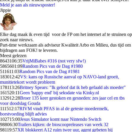
Meld je aan als nieuwsposter!
Jippie
Elke dag maak ik even tijd voor de FP om het internet af te struinen op
zoek naar nieuws.
Part-time werkzaam als adviseur Kwaliteit Arbo en Milieu, dus tijd om
bijdragen aan FOK! te leveren.
Meest gelezen
86431
06:35
VrijMiBabes #316 (not very sfw!)
58656
01:09
Random Pics van de Dag #1980
5116
11:03
Random Pics van de Dag #1981
1830
12:42
VS: kans op Russische aanval op NAVO-land groeit,
munitietekort wordt probleem
1781
13:26
Britney Spears: "Ik geloof dat ik heb gefaald als moeder"
1615
20:11
Geen 'happy end' bij seksdate via Kinky.nl
1329
12:28
Broer 135 keer gestoken en gesneden: zes jaar cel en tbs
voor doodslag Gouda
1115
12:17
RIVM vindt PFAS in al de geteste moedermelk,
borstvoeding blijft advies
1027
15:00
Jesus Simulator komt naar Nintendo Switch
988
06:30
Trailers kijken: de bioscoopreleases van week 32
981
19:57
XR blokkeert A12 ruim twee uur, agent gebeten bij