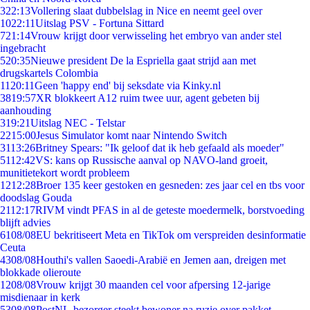
3
22:13
Vollering slaat dubbelslag in Nice en neemt geel over
10
22:11
Uitslag PSV - Fortuna Sittard
7
21:14
Vrouw krijgt door verwisseling het embryo van ander stel
ingebracht
5
20:35
Nieuwe president De la Espriella gaat strijd aan met
drugskartels Colombia
11
20:11
Geen 'happy end' bij seksdate via Kinky.nl
38
19:57
XR blokkeert A12 ruim twee uur, agent gebeten bij
aanhouding
3
19:21
Uitslag NEC - Telstar
22
15:00
Jesus Simulator komt naar Nintendo Switch
31
13:26
Britney Spears: "Ik geloof dat ik heb gefaald als moeder"
51
12:42
VS: kans op Russische aanval op NAVO-land groeit,
munitietekort wordt probleem
12
12:28
Broer 135 keer gestoken en gesneden: zes jaar cel en tbs voor
doodslag Gouda
21
12:17
RIVM vindt PFAS in al de geteste moedermelk, borstvoeding
blijft advies
61
08/08
EU bekritiseert Meta en TikTok om verspreiden desinformatie
Ceuta
43
08/08
Houthi's vallen Saoedi-Arabië en Jemen aan, dreigen met
blokkade olieroute
12
08/08
Vrouw krijgt 30 maanden cel voor afpersing 12-jarige
misdienaar in kerk
53
08/08
PostNL-bezorger steekt bewoner na ruzie over pakket