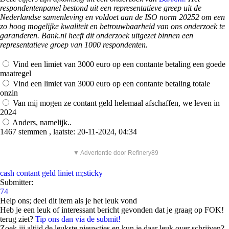
respondentenpanel bestond uit een representatieve greep uit de
Nederlandse samenleving en voldoet aan de ISO norm 20252 om een
zo hoog mogelijke kwaliteit en betrouwbaarheid van ons onderzoek te
garanderen. Bank.nl heeft dit onderzoek uitgezet binnen een
representatieve groep van 1000 respondenten.
Vind een limiet van 3000 euro op een contante betaling een goede
maatregel
Vind een limiet van 3000 euro op een contante betaling totale
onzin
Van mij mogen ze contant geld helemaal afschaffen, we leven in
2024
Anders, namelijk..
1467 stemmen , laatste: 20-11-2024, 04:34
▼ Advertentie door Refinery89
cash
contant geld
liniet
m;sticky
Submitter:
74
Help ons; deel dit item als je het leuk vond
Heb je een leuk of interessant bericht gevonden dat je graag op FOK!
terug ziet?
Tip ons dan via de submit!
Zoek jij altijd de leukste nieuwtjes en kun je daar leuk over schrijven?