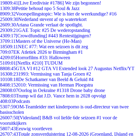
198
09:41
[Live Eredivisie #1786] We zijn begonnen!
13
09:38
Petitie behoud npo 5 Soul & Jazz
89
09:32
Voorspellingstopic: Wie is hier de weerkundige? #16
250
09:30
Nederland stevent af op watertekort
26
09:30
Ariana Grande verlaat de spotlight.
293
09:21
GAE Topic #25 De wederopstanding
43
09:17
[Crowdfunding] #443 Rentestijgingen?
37
09:11
Masters of the Universe (He-Man)
185
09:11
NEC #77: Wat een seizoen is dit zeg
7
09:07
EK Atletiek 2026 te Birmingham #1
42
09:05
Horrorfilms #33: Halloween
51
09:01
[Netflix #210] TUDUM
88
08:45
GTA VI #12 GTA VI Extended look 27 Augustus Netflix/YT
163
08:23
1993: Vermissing van Tanja Groen #2
101
08:18
De Schatkamer van Beeld & Geluid #4
84
08:15
2010: Vermissing van Herman Ploegstra
280
08:07
Oorlog in Oekraïne #1318 Drone baby drone
78
08:03
Trump wil dat J.D. Vance hem in 2028 opvolgt
4
08:03
Podcasts
53
07:59
OM-Teamleider met kinderporno is oud-directeur van twee
basisscholen
260
07:50
[Videoland] B&B vol liefde 6de seizoen #1 voor de
vooruitkijkers
58
07:43
Eeuwig voortleven
267
07:43
Totale zonsverduistering 12-08-2026 (Groenland, IJsland en