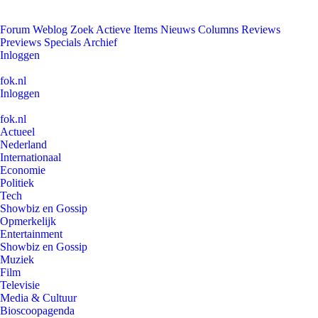
Forum
Weblog
Zoek
Actieve Items
Nieuws
Columns
Reviews
Previews
Specials
Archief
Inloggen
fok.nl
Inloggen
fok.nl
Actueel
Nederland
Internationaal
Economie
Politiek
Tech
Showbiz en Gossip
Opmerkelijk
Entertainment
Showbiz en Gossip
Muziek
Film
Televisie
Media & Cultuur
Bioscoopagenda