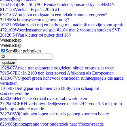
136
21:35
[DRT SC] #6: RendacGoden sponsored by TONZON
81
21:23
Vuelta a España 2026 #1
63
21:07
Zou je vreemdgaan in een relatie kunnen vergeven?
3
21:06
Scholensysteem tegenwoordig?
103
21:05
Man zoekt mij en bedreigt mij, nadat ik met zijn zoon sprak
47
21:00
Woordensamenstelspel #1184 met 2 woorden spreken SVP
281
20:54
Van kleuter tot puber deel 184
Wetenschap
Wetenschap
Scrollbar gebruiken
opslaan
19
28/07
Artsen transplanteren oogdelen: blinde vrouw ziet weer
79
15/07
EC: In 2100 tien keer zoveel Afrikanen als Europeanen
43
13/07
VS geeft groen licht voor omstreden ruimtespiegels die aarde
verlichten
11
05/07
Dertig jaar na klonen van Dolly: van schaap tot
stamcelrevolutie
44
30/06
Het échte verhaal over ultrabewerkt eten
27
28/06
CERN verbouwt deeltjesversneller LHC voor 1,3 miljard in
jacht op donkere materie
38
27/06
Vijf minuten lopen per uur is genoeg voor een betere
gezondheid
8
26/06
Spinozapremie voor onderzoek naar 'freeze'-reactie