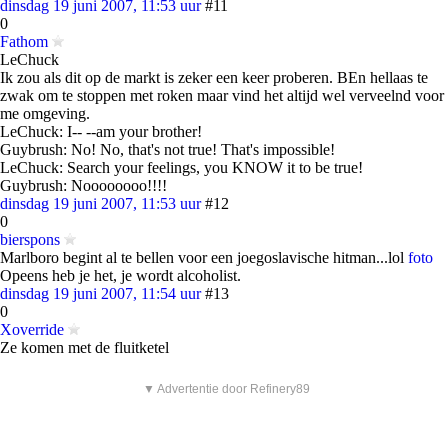
dinsdag 19 juni 2007, 11:53 uur
#11
0
Fathom
LeChuck
Ik zou als dit op de markt is zeker een keer proberen. BEn hellaas te
zwak om te stoppen met roken maar vind het altijd wel verveelnd voor
me omgeving.
LeChuck: I-- --am your brother!
Guybrush: No! No, that's not true! That's impossible!
LeChuck: Search your feelings, you KNOW it to be true!
Guybrush: Noooooooo!!!!
dinsdag 19 juni 2007, 11:53 uur
#12
0
bierspons
Marlboro begint al te bellen voor een joegoslavische hitman...lol
foto
Opeens heb je het, je wordt alcoholist.
dinsdag 19 juni 2007, 11:54 uur
#13
0
Xoverride
Ze komen met de fluitketel
▼ Advertentie door Refinery89