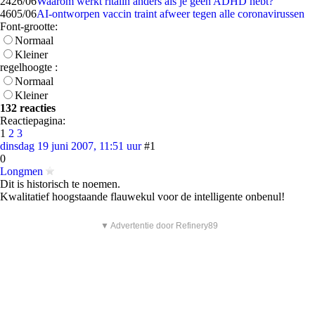
24
26/06
Waarom werkt ritalin anders als je geen ADHD hebt?
46
05/06
AI-ontworpen vaccin traint afweer tegen alle coronavirussen
Font-grootte:
Normaal
Kleiner
regelhoogte :
Normaal
Kleiner
132 reacties
Reactiepagina:
1
2
3
dinsdag 19 juni 2007, 11:51 uur
#1
0
Longmen
Dit is historisch te noemen.
Kwalitatief hoogstaande flauwekul voor de intelligente onbenul!
▼ Advertentie door Refinery89