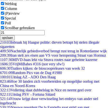
Weblog
Column
(P)review
Special
Poll
Scrollbar gebruiken
opslaan
2
10:03
Inbraak bij Haagse politie: dieven betrapt bij stelen illegale
sigaretten
4
09:50
Nachtelijk gebiedsverbod brengt rust terug in Rotterdamse wijk
2
09:39
Iran stelt zes eisen aan VS voor heropening Straat van Hormuz
11
07:36
MIVD-baas lekt via Strava routes naar geheime kazerne
16
06:35
VrijMiBabes #316 (not very sfw!)
6
06:30
Trailers kijken: de bioscoopreleases van week 32
67
01:09
Random Pics van de Dag #1980
1
00:01
Uitslag AZ - ADO Den Haag
8
23:46
Hoe 30 landen zich voorbereiden op mogelijke oorlog met
China en Noord-Korea
3
22:13
Vollering slaat dubbelslag in Nice en neemt geel over
9
22:11
Uitslag PSV - Fortuna Sittard
5
21:14
Vrouw krijgt door verwisseling het embryo van ander stel
ingebracht
5
20:35
Nieuwe president De la Espriella gaat strijd aan met