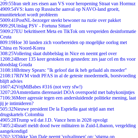
2
09:55
Iran stelt zes eisen aan VS voor heropening Straat van Hormuz
49
09:54
VS: kans op Russische aanval op NAVO-land groeit,
munitietekort wordt probleem
50
09:41
PostNL-bezorger steekt bewoner na ruzie over pakket
9
09:29
Uitslag PSV - Fortuna Sittard
59
09:27
EU bekritiseert Meta en TikTok om verspreiden desinformatie
Ceuta
8
09:19
Hoe 30 landen zich voorbereiden op mogelijke oorlog met
China en Noord-Korea
3
08:25
Vollering slaat dubbelslag in Nice en neemt geel over
12
08:24
Broer 135 keer gestoken en gesneden: zes jaar cel en tbs voor
doodslag Gouda
31
08:18
Britney Spears: "Ik geloof dat ik heb gefaald als moeder"
21
08:17
RIVM vindt PFAS in al de geteste moedermelk, borstvoeding
blijft advies
16
07:42
VrijMiBabes #316 (not very sfw!)
32
07:20
Amsterdams dierenasiel DOA overspoeld met babykonijntjes
71
06:36
Meer agressie tegen een andersluidende politieke mening, laat
jij je intimideren?
5
05:32
Nieuwe president De la Espriella gaat strijd aan met
drugskartels Colombia
49
05:28
Trump wil dat J.D. Vance hem in 2028 opvolgt
74
05:24
Israël meldt dood twee militairen in Zuid-Libanon, vergelding
aangekondigd
57
02:32
Dikke Van Dale neemt 'vulvalippen' op: 'stigma op