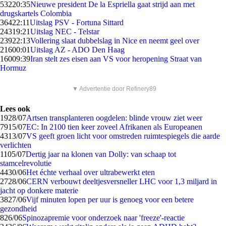
532
20:35
Nieuwe president De la Espriella gaat strijd aan met
drugskartels Colombia
364
22:11
Uitslag PSV - Fortuna Sittard
243
19:21
Uitslag NEC - Telstar
239
22:13
Vollering slaat dubbelslag in Nice en neemt geel over
216
00:01
Uitslag AZ - ADO Den Haag
160
09:39
Iran stelt zes eisen aan VS voor heropening Straat van
Hormuz
▼ Advertentie door Refinery89
Lees ook
19
28/07
Artsen transplanteren oogdelen: blinde vrouw ziet weer
79
15/07
EC: In 2100 tien keer zoveel Afrikanen als Europeanen
43
13/07
VS geeft groen licht voor omstreden ruimtespiegels die aarde
verlichten
11
05/07
Dertig jaar na klonen van Dolly: van schaap tot
stamcelrevolutie
44
30/06
Het échte verhaal over ultrabewerkt eten
27
28/06
CERN verbouwt deeltjesversneller LHC voor 1,3 miljard in
jacht op donkere materie
38
27/06
Vijf minuten lopen per uur is genoeg voor een betere
gezondheid
8
26/06
Spinozapremie voor onderzoek naar 'freeze'-reactie