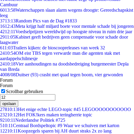
Cambuur
60
13:58
Waterschappen slaan alarm wegens droogte: Gereedschapskist
leeg
37
13:13
Random Pics van de Dag #1833
16
12:43
Meta krijgt half miljard boete voor mentale schade bij jongeren
42
12:11
Voedselprijzen wereldwijd op hoogste niveau in ruim drie jaar
29
11:05
Kabinet geeft bedrijven geen compensatie voor schade door
laagwater
6
11:03
Trailers kijken: de bioscoopreleases van week 32
24
10:54
OM eist TBS tegen verwarde man die agenten stak met
aardappelschilmesje
24
10:18
Vier aanhoudingen na doodsbedreiging burgemeester Depla
van Breda
40
08/08
Duitser (93) crasht met quad tegen boom, vier gewonden
Forum
Forum
Scrollbar gebruiken
opslaan
278
10:13
Het enige echte LEGO-topic #45 LEGOOOOOOOOOOO
232
10:12
Het FOK!kers maken teringherrie topic
92
10:11
Nederlandse Politiek #725
5
10:11
Centraal Bordspeltopic #9 Waar we schuiven met karton
122
10:11
Koopzegels sparen bij AH duurt straks 2x zo lang