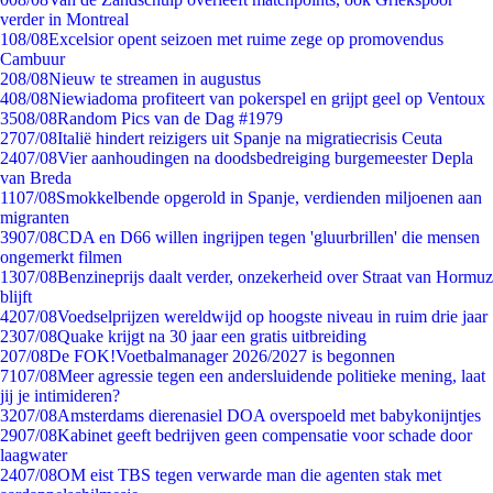
verder in Montreal
1
08/08
Excelsior opent seizoen met ruime zege op promovendus
Cambuur
2
08/08
Nieuw te streamen in augustus
4
08/08
Niewiadoma profiteert van pokerspel en grijpt geel op Ventoux
35
08/08
Random Pics van de Dag #1979
27
07/08
Italië hindert reizigers uit Spanje na migratiecrisis Ceuta
24
07/08
Vier aanhoudingen na doodsbedreiging burgemeester Depla
van Breda
11
07/08
Smokkelbende opgerold in Spanje, verdienden miljoenen aan
migranten
39
07/08
CDA en D66 willen ingrijpen tegen 'gluurbrillen' die mensen
ongemerkt filmen
13
07/08
Benzineprijs daalt verder, onzekerheid over Straat van Hormuz
blijft
42
07/08
Voedselprijzen wereldwijd op hoogste niveau in ruim drie jaar
23
07/08
Quake krijgt na 30 jaar een gratis uitbreiding
2
07/08
De FOK!Voetbalmanager 2026/2027 is begonnen
71
07/08
Meer agressie tegen een andersluidende politieke mening, laat
jij je intimideren?
32
07/08
Amsterdams dierenasiel DOA overspoeld met babykonijntjes
29
07/08
Kabinet geeft bedrijven geen compensatie voor schade door
laagwater
24
07/08
OM eist TBS tegen verwarde man die agenten stak met