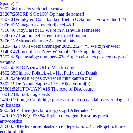
Spanje) #1
70
07:36
Huisarts verkracht vrouw.
282
07:26
[CRE SC #160] Op naar de zomer!!
79
07:01
Franky en Coen bakken friet in Oekraïne - Volg ze hier! #3
19
06:43
Managarm's boerderij deel #5.1
78
06:40
[IndyCar] #115 We're in Nashville Tennessee
169
06:37
Traditioneel tekenen #6; met honden
34
06:12
Astronomie in de Achtertuin #6
112
04:42
[FOK!Voetbalmanager 2026/2027] #1 We zijn er weer
214
03:47
Punk, disco, New Wave of? #60 Sing along...
73
02:44
Spaanstalige nummers #34 A que calor nos pasaremos por el
verano?
78
02:42
PDC Nieuws #15: Matchfixing
46
02:35
Chinese Politiek #1 - Het Pad van de Draak
282
02:24
Post hier pas overleden muzikanten #32
28
02:19
De Avondetappe #177 - Bijna voorbij :(
258
01:52
[UFO/UAP] #16 The Age of Disclosure
16
01:21
Ik rook nog steeds
145
00:50
Jonge Cambridge professor stapt op na claims over plagiaat
en leugens
9
00:36
TV Time (tracking app) stopt! Alternatief?
147
00:32
[AKQ] #3384 Topic met vragen. En soms goede
antwoorden.
236
00:30
Nederlandse plaatsnamen lepeltopic #213 elk gehucht met
een bord telt