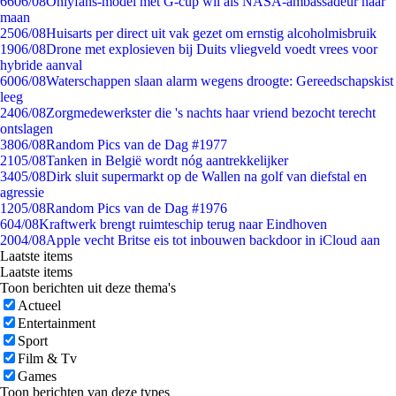
66
06/08
Onlyfans-model met G-cup wil als NASA-ambassadeur naar
maan
25
06/08
Huisarts per direct uit vak gezet om ernstig alcoholmisbruik
19
06/08
Drone met explosieven bij Duits vliegveld voedt vrees voor
hybride aanval
60
06/08
Waterschappen slaan alarm wegens droogte: Gereedschapskist
leeg
24
06/08
Zorgmedewerkster die 's nachts haar vriend bezocht terecht
ontslagen
38
06/08
Random Pics van de Dag #1977
21
05/08
Tanken in België wordt nóg aantrekkelijker
34
05/08
Dirk sluit supermarkt op de Wallen na golf van diefstal en
agressie
12
05/08
Random Pics van de Dag #1976
6
04/08
Kraftwerk brengt ruimteschip terug naar Eindhoven
20
04/08
Apple vecht Britse eis tot inbouwen backdoor in iCloud aan
Laatste items
Laatste items
Toon berichten uit deze thema's
Actueel
Entertainment
Sport
Film & Tv
Games
Toon berichten van deze types