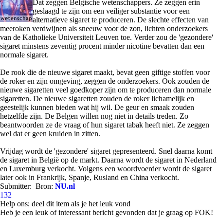
Dat zeggen Belgische wetenschappers. Ze zeggen erin
geslaagd te zijn om een veiliger substantie voor een
alternatieve sigaret te produceren. De slechte effecten van
meeroken verdwijnen als sneeuw voor de zon, lichten onderzoekers
van de Katholieke Universiteit Leuven toe. Verder zou de 'gezondere'
sigaret minstens zeventig procent minder nicotine bevatten dan een
normale sigaret.
De rook die de nieuwe sigaret maakt, bevat geen giftige stoffen voor
de roker en zijn omgeving, zeggen de onderzoekers. Ook zouden de
nieuwe sigaretten veel goedkoper zijn om te produceren dan normale
sigaretten. De nieuwe sigaretten zouden de roker lichamelijk en
geestelijk kunnen bieden wat hij wil. De geur en smaak zouden
hetzelfde zijn. De Belgen willen nog niet in details treden. Zo
beantwoorden ze de vraag of hun sigaret tabak heeft niet. Ze zeggen
wel dat er geen kruiden in zitten.
Vrijdag wordt de 'gezondere' sigaret gepresenteerd. Snel daarna komt
de sigaret in België op de markt. Daarna wordt de sigaret in Nederland
en Luxemburg verkocht. Volgens een woordvoerder wordt de sigaret
later ook in Frankrijk, Spanje, Rusland en China verkocht.
Submitter:
Bron:
NU.nl
132
Help ons; deel dit item als je het leuk vond
Heb je een leuk of interessant bericht gevonden dat je graag op FOK!