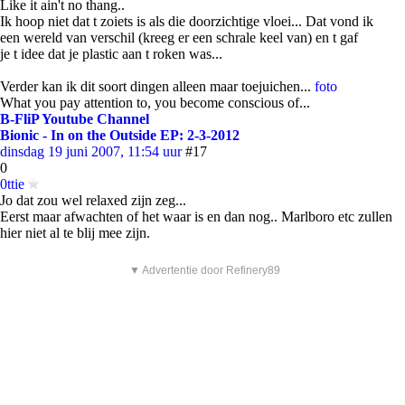
Like it ain't no thang..
Ik hoop niet dat t zoiets is als die doorzichtige vloei... Dat vond ik
een wereld van verschil (kreeg er een schrale keel van) en t gaf
je t idee dat je plastic aan t roken was...
Verder kan ik dit soort dingen alleen maar toejuichen...
foto
What you pay attention to, you become conscious of...
B-FliP Youtube Channel
Bionic - In on the Outside EP: 2-3-2012
dinsdag 19 juni 2007, 11:54 uur
#17
0
0ttie
Jo dat zou wel relaxed zijn zeg...
Eerst maar afwachten of het waar is en dan nog.. Marlboro etc zullen
hier niet al te blij mee zijn.
▼ Advertentie door Refinery89