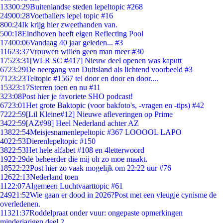
133
00:29
Buitenlandse steden lepeltopic #268
249
00:28
Voetballers lepel topic #16
8
00:24
Ik krijg hier zweethanden van.
5
00:18
Eindhoven heeft eigen Reflecting Pool
174
00:06
Vandaag 40 jaar geleden... #3
116
23:37
Vrouwen willen geen man meer #30
175
23:31
[WLR SC #417] Nieuw deel openen was kaputt
67
23:29
De neergang van Duitsland als lichtend voorbeeld #3
71
23:23
Teltopic #1567 tel door en door en door....
153
23:17
Sterren toen en nu #11
3
23:08
Post hier je favoriete SHO podcast!
67
23:01
Het grote Baktopic (voor bakfoto's, -vragen en -tips) #42
72
22:59
[Lil Kleine#12] Nieuwe afleveringen op Prime
34
22:59
[AZ#98] Heel Nederland achter AZ
138
22:54
Meisjesnamenlepeltopic #367 LOOOOL LAPO
40
22:53
Dierenlepeltopic #150
38
22:53
Het hele alfabet #108 en 4letterwoord
19
22:29
de beheerder die mij oh zo moe maakt.
185
22:22
Post hier zo vaak mogelijk om 22:22 uur #76
126
22:13
Nederland toen
11
22:07
Algemeen Luchtvaarttopic #61
249
21:52
Wie gaan er dood in 2026?Post met een vleugje cynisme de
overledenen.
113
21:37
Roddelpraat onder vuur: ongepaste opmerkingen
minderjarigen deel 2