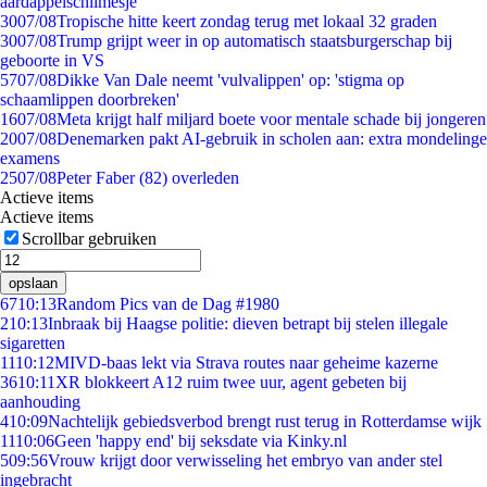
aardappelschilmesje
30
07/08
Tropische hitte keert zondag terug met lokaal 32 graden
30
07/08
Trump grijpt weer in op automatisch staatsburgerschap bij
geboorte in VS
57
07/08
Dikke Van Dale neemt 'vulvalippen' op: 'stigma op
schaamlippen doorbreken'
16
07/08
Meta krijgt half miljard boete voor mentale schade bij jongeren
20
07/08
Denemarken pakt AI-gebruik in scholen aan: extra mondelinge
examens
25
07/08
Peter Faber (82) overleden
Actieve items
Actieve items
Scrollbar gebruiken
opslaan
67
10:13
Random Pics van de Dag #1980
2
10:13
Inbraak bij Haagse politie: dieven betrapt bij stelen illegale
sigaretten
11
10:12
MIVD-baas lekt via Strava routes naar geheime kazerne
36
10:11
XR blokkeert A12 ruim twee uur, agent gebeten bij
aanhouding
4
10:09
Nachtelijk gebiedsverbod brengt rust terug in Rotterdamse wijk
11
10:06
Geen 'happy end' bij seksdate via Kinky.nl
5
09:56
Vrouw krijgt door verwisseling het embryo van ander stel
ingebracht