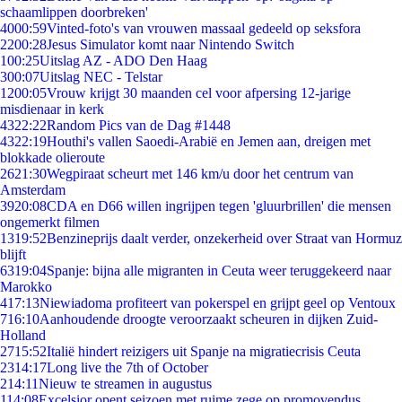
schaamlippen doorbreken'
40
00:59
Vinted-foto's van vrouwen massaal gedeeld op seksfora
22
00:28
Jesus Simulator komt naar Nintendo Switch
1
00:25
Uitslag AZ - ADO Den Haag
3
00:07
Uitslag NEC - Telstar
12
00:05
Vrouw krijgt 30 maanden cel voor afpersing 12-jarige
misdienaar in kerk
43
22:22
Random Pics van de Dag #1448
43
22:19
Houthi's vallen Saoedi-Arabië en Jemen aan, dreigen met
blokkade olieroute
26
21:30
Wegpiraat scheurt met 146 km/u door het centrum van
Amsterdam
39
20:08
CDA en D66 willen ingrijpen tegen 'gluurbrillen' die mensen
ongemerkt filmen
13
19:52
Benzineprijs daalt verder, onzekerheid over Straat van Hormuz
blijft
63
19:04
Spanje: bijna alle migranten in Ceuta weer teruggekeerd naar
Marokko
4
17:13
Niewiadoma profiteert van pokerspel en grijpt geel op Ventoux
7
16:10
Aanhoudende droogte veroorzaakt scheuren in dijken Zuid-
Holland
27
15:52
Italië hindert reizigers uit Spanje na migratiecrisis Ceuta
23
14:17
Long live the 7th of October
2
14:11
Nieuw te streamen in augustus
1
14:08
Excelsior opent seizoen met ruime zege op promovendus