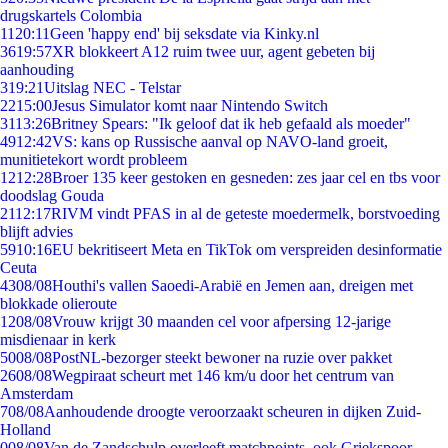
drugskartels Colombia
11
20:11
Geen 'happy end' bij seksdate via Kinky.nl
36
19:57
XR blokkeert A12 ruim twee uur, agent gebeten bij
aanhouding
3
19:21
Uitslag NEC - Telstar
22
15:00
Jesus Simulator komt naar Nintendo Switch
31
13:26
Britney Spears: "Ik geloof dat ik heb gefaald als moeder"
49
12:42
VS: kans op Russische aanval op NAVO-land groeit,
munitietekort wordt probleem
12
12:28
Broer 135 keer gestoken en gesneden: zes jaar cel en tbs voor
doodslag Gouda
21
12:17
RIVM vindt PFAS in al de geteste moedermelk, borstvoeding
blijft advies
59
10:16
EU bekritiseert Meta en TikTok om verspreiden desinformatie
Ceuta
43
08/08
Houthi's vallen Saoedi-Arabië en Jemen aan, dreigen met
blokkade olieroute
12
08/08
Vrouw krijgt 30 maanden cel voor afpersing 12-jarige
misdienaar in kerk
50
08/08
PostNL-bezorger steekt bewoner na ruzie over pakket
26
08/08
Wegpiraat scheurt met 146 km/u door het centrum van
Amsterdam
7
08/08
Aanhoudende droogte veroorzaakt scheuren in dijken Zuid-
Holland
0
08/08
Van de Zandschulp overleeft matchpoints, ook Griekspoor