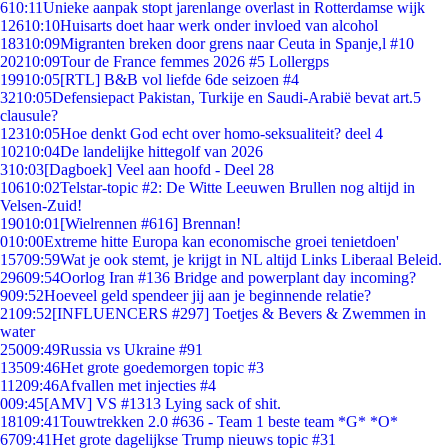
6
10:11
Unieke aanpak stopt jarenlange overlast in Rotterdamse wijk
126
10:10
Huisarts doet haar werk onder invloed van alcohol
183
10:09
Migranten breken door grens naar Ceuta in Spanje,l #10
202
10:09
Tour de France femmes 2026 #5 Lollergps
199
10:05
[RTL] B&B vol liefde 6de seizoen #4
32
10:05
Defensiepact Pakistan, Turkije en Saudi-Arabië bevat art.5
clausule?
123
10:05
Hoe denkt God echt over homo-seksualiteit? deel 4
102
10:04
De landelijke hittegolf van 2026
3
10:03
[Dagboek] Veel aan hoofd - Deel 28
106
10:02
Telstar-topic #2: De Witte Leeuwen Brullen nog altijd in
Velsen-Zuid!
190
10:01
[Wielrennen #616] Brennan!
0
10:00
Extreme hitte Europa kan economische groei tenietdoen'
157
09:59
Wat je ook stemt, je krijgt in NL altijd Links Liberaal Beleid.
296
09:54
Oorlog Iran #136 Bridge and powerplant day incoming?
9
09:52
Hoeveel geld spendeer jij aan je beginnende relatie?
21
09:52
[INFLUENCERS #297] Toetjes & Bevers & Zwemmen in
water
250
09:49
Russia vs Ukraine #91
135
09:46
Het grote goedemorgen topic #3
112
09:46
Afvallen met injecties #4
0
09:45
[AMV] VS #1313 Lying sack of shit.
181
09:41
Touwtrekken 2.0 #636 - Team 1 beste team *G* *O*
67
09:41
Het grote dagelijkse Trump nieuws topic #31