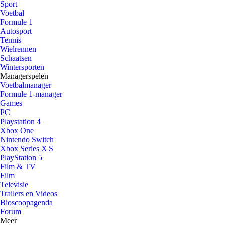
Sport
Voetbal
Formule 1
Autosport
Tennis
Wielrennen
Schaatsen
Wintersporten
Managerspelen
Voetbalmanager
Formule 1-manager
Games
PC
Playstation 4
Xbox One
Nintendo Switch
Xbox Series X|S
PlayStation 5
Film & TV
Film
Televisie
Trailers en Videos
Bioscoopagenda
Forum
Meer