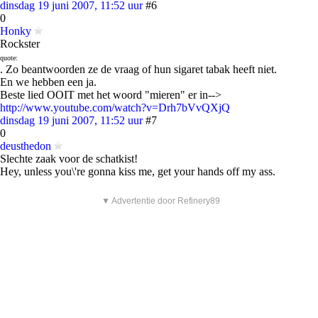
dinsdag 19 juni 2007, 11:52 uur
#6
0
Honky
Rockster
quote:
. Zo beantwoorden ze de vraag of hun sigaret tabak heeft niet.
En we hebben een ja.
Beste lied OOIT met het woord "mieren" er in-->
http://www.youtube.com/watch?v=Drh7bVvQXjQ
dinsdag 19 juni 2007, 11:52 uur
#7
0
deusthedon
Slechte zaak voor de schatkist!
Hey, unless you\'re gonna kiss me, get your hands off my ass.
▼ Advertentie door Refinery89