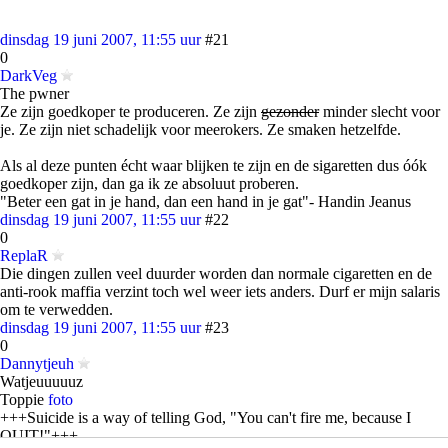
dinsdag 19 juni 2007, 11:55 uur
#21
0
DarkVeg
The pwner
Ze zijn goedkoper te produceren. Ze zijn
gezonder
minder slecht voor
je. Ze zijn niet schadelijk voor meerokers. Ze smaken hetzelfde.
Als al deze punten écht waar blijken te zijn en de sigaretten dus óók
goedkoper zijn, dan ga ik ze absoluut proberen.
"Beter een gat in je hand, dan een hand in je gat"- Handin Jeanus
dinsdag 19 juni 2007, 11:55 uur
#22
0
ReplaR
Die dingen zullen veel duurder worden dan normale cigaretten en de
anti-rook maffia verzint toch wel weer iets anders. Durf er mijn salaris
om te verwedden.
dinsdag 19 juni 2007, 11:55 uur
#23
0
Dannytjeuh
Watjeuuuuuz
Toppie
foto
+++Suicide is a way of telling God, "You can't fire me, because I
QUIT!"+++