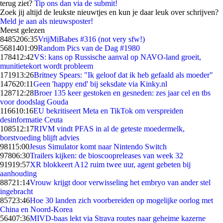
terug ziet?
Tip ons dan via de submit!
Zoek jij altijd de leukste nieuwtjes en kun je daar leuk over schrijven?
Meld je aan als nieuwsposter!
Meest gelezen
84852
06:35
VrijMiBabes #316 (not very sfw!)
56814
01:09
Random Pics van de Dag #1980
1784
12:42
VS: kans op Russische aanval op NAVO-land groeit,
munitietekort wordt probleem
1719
13:26
Britney Spears: "Ik geloof dat ik heb gefaald als moeder"
1476
20:11
Geen 'happy end' bij seksdate via Kinky.nl
1287
12:28
Broer 135 keer gestoken en gesneden: zes jaar cel en tbs
voor doodslag Gouda
1166
10:16
EU bekritiseert Meta en TikTok om verspreiden
desinformatie Ceuta
1085
12:17
RIVM vindt PFAS in al de geteste moedermelk,
borstvoeding blijft advies
981
15:00
Jesus Simulator komt naar Nintendo Switch
978
06:30
Trailers kijken: de bioscoopreleases van week 32
919
19:57
XR blokkeert A12 ruim twee uur, agent gebeten bij
aanhouding
887
21:14
Vrouw krijgt door verwisseling het embryo van ander stel
ingebracht
857
23:46
Hoe 30 landen zich voorbereiden op mogelijke oorlog met
China en Noord-Korea
564
07:36
MIVD-baas lekt via Strava routes naar geheime kazerne