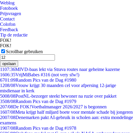
Weblog
Fotoboek
Prijsvragen
Contact
Colofon
Feedback
Tip de redactie
FOK!
FOK!
Scrollbar gebruiken
opslaan
11
07:36
MIVD-baas lekt via Strava routes naar geheime kazerne
16
06:35
VrijMiBabes #316 (not very sfw!)
67
01:09
Random Pics van de Dag #1980
12
08/08
Vrouw krijgt 30 maanden cel voor afpersing 12-jarige
misdienaar in kerk
50
08/08
PostNL-bezorger steekt bewoner na ruzie over pakket
35
08/08
Random Pics van de Dag #1979
2
07/08
De FOK!Voetbalmanager 2026/2027 is begonnen
16
07/08
Meta krijgt half miljard boete voor mentale schade bij jongeren
20
07/08
Denemarken pakt AI-gebruik in scholen aan: extra mondelinge
examens
19
07/08
Random Pics van de Dag #1978