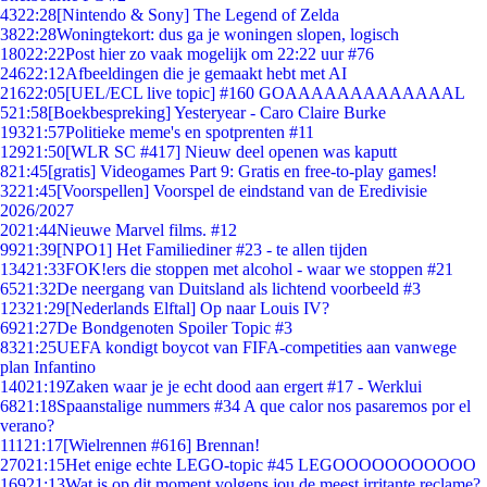
43
22:28
[Nintendo & Sony] The Legend of Zelda
38
22:28
Woningtekort: dus ga je woningen slopen, logisch
180
22:22
Post hier zo vaak mogelijk om 22:22 uur #76
246
22:12
Afbeeldingen die je gemaakt hebt met AI
216
22:05
[UEL/ECL live topic] #160 GOAAAAAAAAAAAAAL
5
21:58
[Boekbespreking] Yesteryear - Caro Claire Burke
193
21:57
Politieke meme's en spotprenten #11
129
21:50
[WLR SC #417] Nieuw deel openen was kaputt
8
21:45
[gratis] Videogames Part 9: Gratis en free-to-play games!
32
21:45
[Voorspellen] Voorspel de eindstand van de Eredivisie
2026/2027
20
21:44
Nieuwe Marvel films. #12
99
21:39
[NPO1] Het Familiediner #23 - te allen tijden
134
21:33
FOK!ers die stoppen met alcohol - waar we stoppen #21
65
21:32
De neergang van Duitsland als lichtend voorbeeld #3
123
21:29
[Nederlands Elftal] Op naar Louis IV?
69
21:27
De Bondgenoten Spoiler Topic #3
83
21:25
UEFA kondigt boycot van FIFA-competities aan vanwege
plan Infantino
140
21:19
Zaken waar je je echt dood aan ergert #17 - Werklui
68
21:18
Spaanstalige nummers #34 A que calor nos pasaremos por el
verano?
111
21:17
[Wielrennen #616] Brennan!
270
21:15
Het enige echte LEGO-topic #45 LEGOOOOOOOOOOO
169
21:13
Wat is op dit moment volgens jou de meest irritante reclame?