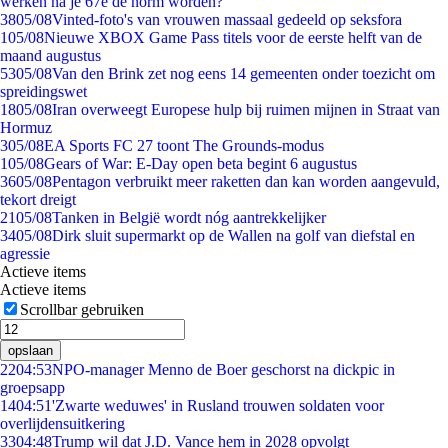
werken na je 67e de norm worden?
38
05/08
Vinted-foto's van vrouwen massaal gedeeld op seksfora
1
05/08
Nieuwe XBOX Game Pass titels voor de eerste helft van de
maand augustus
53
05/08
Van den Brink zet nog eens 14 gemeenten onder toezicht om
spreidingswet
18
05/08
Iran overweegt Europese hulp bij ruimen mijnen in Straat van
Hormuz
3
05/08
EA Sports FC 27 toont The Grounds-modus
1
05/08
Gears of War: E-Day open beta begint 6 augustus
36
05/08
Pentagon verbruikt meer raketten dan kan worden aangevuld,
tekort dreigt
21
05/08
Tanken in België wordt nóg aantrekkelijker
34
05/08
Dirk sluit supermarkt op de Wallen na golf van diefstal en
agressie
Actieve items
Actieve items
Scrollbar gebruiken
opslaan
22
04:53
NPO-manager Menno de Boer geschorst na dickpic in
groepsapp
14
04:51
'Zwarte weduwes' in Rusland trouwen soldaten voor
overlijdensuitkering
33
04:48
Trump wil dat J.D. Vance hem in 2028 opvolgt