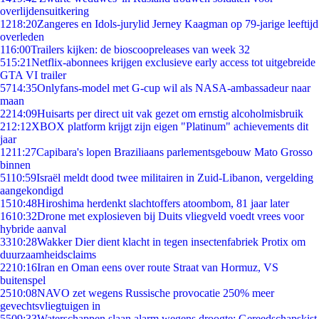
overlijdensuitkering
12
18:20
Zangeres en Idols-jurylid Jerney Kaagman op 79-jarige leeftijd
overleden
1
16:00
Trailers kijken: de bioscoopreleases van week 32
5
15:21
Netflix-abonnees krijgen exclusieve early access tot uitgebreide
GTA VI trailer
57
14:35
Onlyfans-model met G-cup wil als NASA-ambassadeur naar
maan
22
14:09
Huisarts per direct uit vak gezet om ernstig alcoholmisbruik
2
12:12
XBOX platform krijgt zijn eigen "Platinum" achievements dit
jaar
12
11:27
Capibara's lopen Braziliaans parlementsgebouw Mato Grosso
binnen
51
10:59
Israël meldt dood twee militairen in Zuid-Libanon, vergelding
aangekondigd
15
10:48
Hiroshima herdenkt slachtoffers atoombom, 81 jaar later
16
10:32
Drone met explosieven bij Duits vliegveld voedt vrees voor
hybride aanval
33
10:28
Wakker Dier dient klacht in tegen insectenfabriek Protix om
duurzaamheidsclaims
22
10:16
Iran en Oman eens over route Straat van Hormuz, VS
buitenspel
25
10:08
NAVO zet wegens Russische provocatie 250% meer
gevechtsvliegtuigen in
55
09:33
Waterschappen slaan alarm wegens droogte: Gereedschapskist