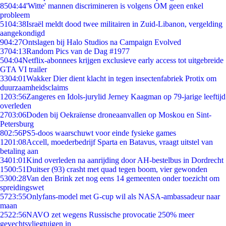
85
04:44
'Witte' mannen discrimineren is volgens OM geen enkel
probleem
51
04:38
Israël meldt dood twee militairen in Zuid-Libanon, vergelding
aangekondigd
9
04:27
Ontslagen bij Halo Studios na Campaign Evolved
37
04:13
Random Pics van de Dag #1977
5
04:04
Netflix-abonnees krijgen exclusieve early access tot uitgebreide
GTA VI trailer
33
04:01
Wakker Dier dient klacht in tegen insectenfabriek Protix om
duurzaamheidsclaims
12
03:56
Zangeres en Idols-jurylid Jerney Kaagman op 79-jarige leeftijd
overleden
27
03:06
Doden bij Oekraïense droneaanvallen op Moskou en Sint-
Petersburg
8
02:56
PS5-doos waarschuwt voor einde fysieke games
12
01:08
Accell, moederbedrijf Sparta en Batavus, vraagt uitstel van
betaling aan
34
01:01
Kind overleden na aanrijding door AH-bestelbus in Dordrecht
15
00:51
Duitser (93) crasht met quad tegen boom, vier gewonden
53
00:28
Van den Brink zet nog eens 14 gemeenten onder toezicht om
spreidingswet
57
23:55
Onlyfans-model met G-cup wil als NASA-ambassadeur naar
maan
25
22:56
NAVO zet wegens Russische provocatie 250% meer
gevechtsvliegtuigen in