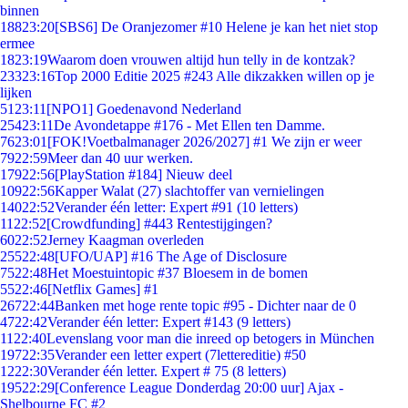
binnen
188
23:20
[SBS6] De Oranjezomer #10 Helene je kan het niet stop
ermee
18
23:19
Waarom doen vrouwen altijd hun telly in de kontzak?
233
23:16
Top 2000 Editie 2025 #243 Alle dikzakken willen op je
lijken
51
23:11
[NPO1] Goedenavond Nederland
254
23:11
De Avondetappe #176 - Met Ellen ten Damme.
76
23:01
[FOK!Voetbalmanager 2026/2027] #1 We zijn er weer
79
22:59
Meer dan 40 uur werken.
179
22:56
[PlayStation #184] Nieuw deel
109
22:56
Kapper Walat (27) slachtoffer van vernielingen
140
22:52
Verander één letter: Expert #91 (10 letters)
11
22:52
[Crowdfunding] #443 Rentestijgingen?
60
22:52
Jerney Kaagman overleden
255
22:48
[UFO/UAP] #16 The Age of Disclosure
75
22:48
Het Moestuintopic #37 Bloesem in de bomen
55
22:46
[Netflix Games] #1
267
22:44
Banken met hoge rente topic #95 - Dichter naar de 0
47
22:42
Verander één letter: Expert #143 (9 letters)
11
22:40
Levenslang voor man die inreed op betogers in München
197
22:35
Verander een letter expert (7lettereditie) #50
12
22:30
Verander één letter. Expert # 75 (8 letters)
195
22:29
[Conference League Donderdag 20:00 uur] Ajax -
Shelbourne FC #2