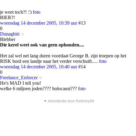
je weet toch?! :')
foto
BIER?!
woensdag 14 december 2005, 10:39 uur
#13
0
Dunaghiri
Blebber
Die kerel weet ook van geen ophouden....
Het zal wel net lang duren voordaat George B. zijn troepen op het
RISK bord een landje naar het verder verschuift.....
foto
woensdag 14 december 2005, 10:40 uur
#14
0
Freelance_Enforcer
He's MAD I tell you!
welke 6 miljoen joden???? holocaust???
foto
▼ Advertentie door Refinery89