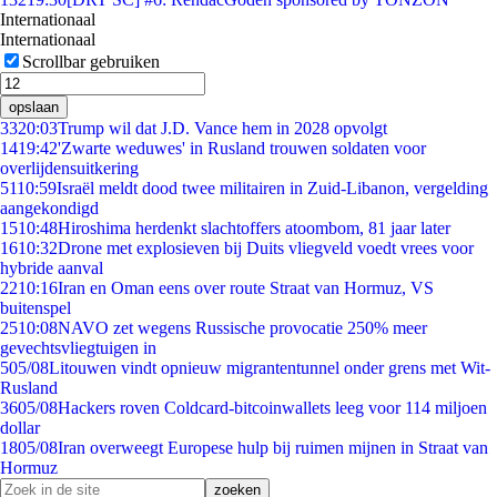
Internationaal
Internationaal
Scrollbar gebruiken
opslaan
33
20:03
Trump wil dat J.D. Vance hem in 2028 opvolgt
14
19:42
'Zwarte weduwes' in Rusland trouwen soldaten voor
overlijdensuitkering
51
10:59
Israël meldt dood twee militairen in Zuid-Libanon, vergelding
aangekondigd
15
10:48
Hiroshima herdenkt slachtoffers atoombom, 81 jaar later
16
10:32
Drone met explosieven bij Duits vliegveld voedt vrees voor
hybride aanval
22
10:16
Iran en Oman eens over route Straat van Hormuz, VS
buitenspel
25
10:08
NAVO zet wegens Russische provocatie 250% meer
gevechtsvliegtuigen in
5
05/08
Litouwen vindt opnieuw migrantentunnel onder grens met Wit-
Rusland
36
05/08
Hackers roven Coldcard-bitcoinwallets leeg voor 114 miljoen
dollar
18
05/08
Iran overweegt Europese hulp bij ruimen mijnen in Straat van
Hormuz