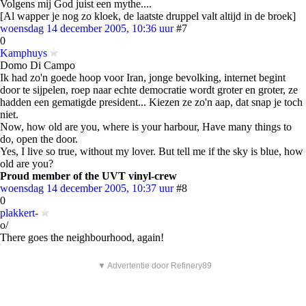
Volgens mij God juist een mythe....
[Al wapper je nog zo kloek, de laatste druppel valt altijd in de broek]
woensdag 14 december 2005, 10:36 uur
#7
0
Kamphuys
Domo Di Campo
Ik had zo'n goede hoop voor Iran, jonge bevolking, internet begint
door te sijpelen, roep naar echte democratie wordt groter en groter, ze
hadden een gematigde president... Kiezen ze zo'n aap, dat snap je toch
niet.
Now, how old are you, where is your harbour, Have many things to
do, open the door.
Yes, I live so true, without my lover. But tell me if the sky is blue, how
old are you?
Proud member of the UVT vinyl-crew
woensdag 14 december 2005, 10:37 uur
#8
0
plakkert-
o/
There goes the neighbourhood, again!
▼ Advertentie door Refinery89