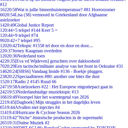
#12
162
20:58
Wat is jullie binnenhuistemperatuur? #81 Horrorzomer
60
20:54
Lisa (38) vermoord in Griekenland door Afghaanse
asielzoeker
14
20:49
Global Justice Report
1
20:44
+5 telspel #144 Keer 5 =
1
20:44
+9 telspel #74
99
20:42
+7 telspel #95
120
20:42
Teltopic #1558 tel door en door en door....
2
20:37
Jerney Kaagman overleden
120
20:36
Nederland toen
42
20:35
[Eva vd Wijdeven] geruchten over dakloosheid
70
20:29
Een tactische/militaire analyse van het front in Oekraïne #31
146
20:24
[SBS6] Vandaag Inside #136 - Boekje pluggen.
238
20:22
Speciaalbieren #80: another one bites the dust
15
20:17
Radio 2 #145 Ruud 66
247
19:58
Asielzoekers #22 : Het Europese migratiepact gaat in
242
19:53
Nederlandstalige muziektopic #13
166
19:49
Voorspel hier het warmtegetal van 2026
22
19:45
[Dagboek] Mijn struggles in het dagelijks leven
65
19:44
Afvallen met injecties #4
114
19:43
Hurricane & Cyclone Season 2026
151
19:42
"Niche"-historische producten in de supermarkt
265
19:31
Duitse Muziek #2
132
19:30
[DRT SC] #6: RendacGoden sponsored by TONZON