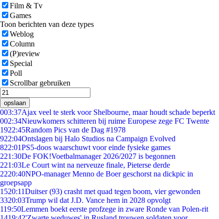
Film & Tv
Games
Toon berichten van deze types
Weblog
Column
(P)review
Special
Poll
Scrollbar gebruiken
opslaan
0
03:37
Ajax veel te sterk voor Shelbourne, maar houdt schade beperkt
0
02:34
Nieuwkomers schitteren bij ruime Europese zege FC Twente
19
22:45
Random Pics van de Dag #1978
9
22:04
Ontslagen bij Halo Studios na Campaign Evolved
8
22:01
PS5-doos waarschuwt voor einde fysieke games
2
21:30
De FOK!Voetbalmanager 2026/2027 is begonnen
2
21:03
Le Court wint na nerveuze finale, Pieterse derde
22
20:40
NPO-manager Menno de Boer geschorst na dickpic in
groepsapp
15
20:11
Duitser (93) crasht met quad tegen boom, vier gewonden
33
20:03
Trump wil dat J.D. Vance hem in 2028 opvolgt
1
19:50
Lemmen boekt eerste profzege in zware Ronde van Polen-rit
14
19:42
'Zwarte weduwes' in Rusland trouwen soldaten voor