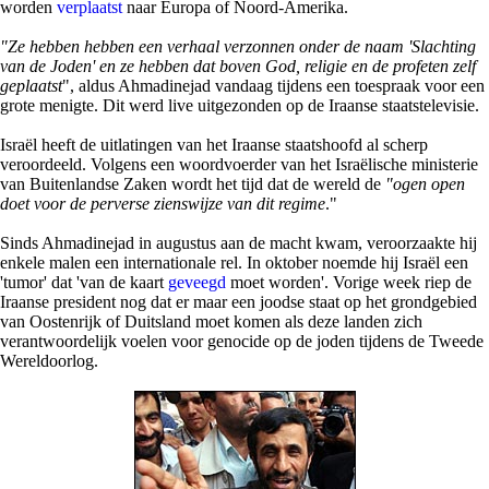
worden
verplaatst
naar Europa of Noord-Amerika.
"Ze hebben hebben een verhaal verzonnen onder de naam 'Slachting
van de Joden' en ze hebben dat boven God, religie en de profeten zelf
geplaatst
", aldus Ahmadinejad vandaag tijdens een toespraak voor een
grote menigte. Dit werd live uitgezonden op de Iraanse staatstelevisie.
Israël heeft de uitlatingen van het Iraanse staatshoofd al scherp
veroordeeld. Volgens een woordvoerder van het Israëlische ministerie
van Buitenlandse Zaken wordt het tijd dat de wereld de
"ogen open
doet voor de perverse zienswijze van dit regime
."
Sinds Ahmadinejad in augustus aan de macht kwam, veroorzaakte hij
enkele malen een internationale rel. In oktober noemde hij Israël een
'tumor' dat 'van de kaart
geveegd
moet worden'. Vorige week riep de
Iraanse president nog dat er maar een joodse staat op het grondgebied
van Oostenrijk of Duitsland moet komen als deze landen zich
verantwoordelijk voelen voor genocide op de joden tijdens de Tweede
Wereldoorlog.