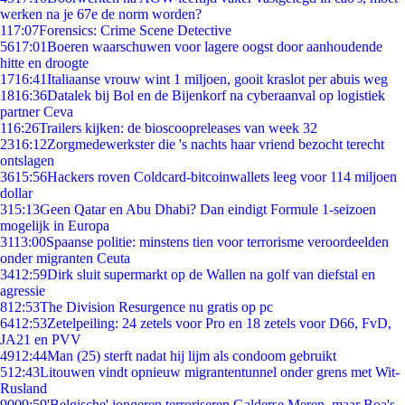
werken na je 67e de norm worden?
1
17:07
Forensics: Crime Scene Detective
56
17:01
Boeren waarschuwen voor lagere oogst door aanhoudende
hitte en droogte
17
16:41
Italiaanse vrouw wint 1 miljoen, gooit kraslot per abuis weg
18
16:36
Datalek bij Bol en de Bijenkorf na cyberaanval op logistiek
partner Ceva
1
16:26
Trailers kijken: de bioscoopreleases van week 32
23
16:12
Zorgmedewerkster die 's nachts haar vriend bezocht terecht
ontslagen
36
15:56
Hackers roven Coldcard-bitcoinwallets leeg voor 114 miljoen
dollar
3
15:13
Geen Qatar en Abu Dhabi? Dan eindigt Formule 1-seizoen
mogelijk in Europa
31
13:00
Spaanse politie: minstens tien voor terrorisme veroordeelden
onder migranten Ceuta
34
12:59
Dirk sluit supermarkt op de Wallen na golf van diefstal en
agressie
8
12:53
The Division Resurgence nu gratis op pc
64
12:53
Zetelpeiling: 24 zetels voor Pro en 18 zetels voor D66, FvD,
JA21 en PVV
49
12:44
Man (25) sterft nadat hij lijm als condoom gebruikt
5
12:43
Litouwen vindt opnieuw migrantentunnel onder grens met Wit-
Rusland
90
09:59
'Belgische' jongeren terroriseren Galderse Meren, maar Boa's