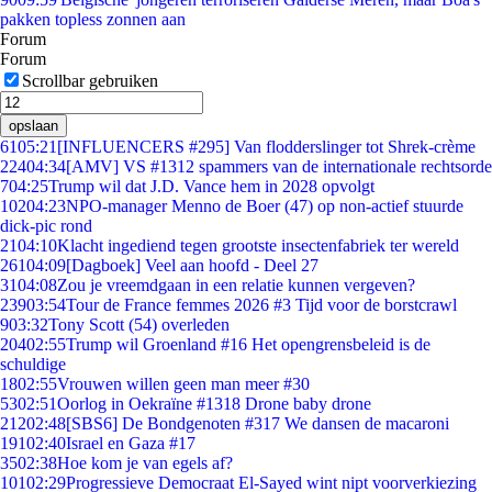
pakken topless zonnen aan
Forum
Forum
Scrollbar gebruiken
opslaan
61
05:21
[INFLUENCERS #295] Van flodderslinger tot Shrek-crème
224
04:34
[AMV] VS #1312 spammers van de internationale rechtsorde
7
04:25
Trump wil dat J.D. Vance hem in 2028 opvolgt
102
04:23
NPO-manager Menno de Boer (47) op non-actief stuurde
dick-pic rond
21
04:10
Klacht ingediend tegen grootste insectenfabriek ter wereld
261
04:09
[Dagboek] Veel aan hoofd - Deel 27
31
04:08
Zou je vreemdgaan in een relatie kunnen vergeven?
239
03:54
Tour de France femmes 2026 #3 Tijd voor de borstcrawl
9
03:32
Tony Scott (54) overleden
204
02:55
Trump wil Groenland #16 Het opengrensbeleid is de
schuldige
18
02:55
Vrouwen willen geen man meer #30
53
02:51
Oorlog in Oekraïne #1318 Drone baby drone
212
02:48
[SBS6] De Bondgenoten #317 We dansen de macaroni
191
02:40
Israel en Gaza #17
35
02:38
Hoe kom je van egels af?
101
02:29
Progressieve Democraat El-Sayed wint nipt voorverkiezing