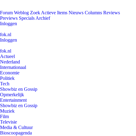
Forum
Weblog
Zoek
Actieve Items
Nieuws
Columns
Reviews
Previews
Specials
Archief
Inloggen
fok.nl
Inloggen
fok.nl
Actueel
Nederland
Internationaal
Economie
Politiek
Tech
Showbiz en Gossip
Opmerkelijk
Entertainment
Showbiz en Gossip
Muziek
Film
Televisie
Media & Cultuur
Bioscoopagenda