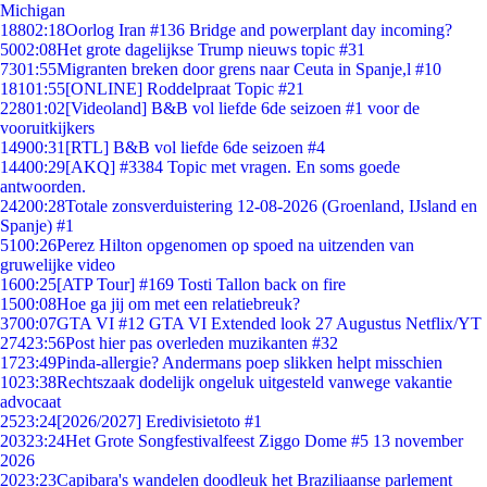
Michigan
188
02:18
Oorlog Iran #136 Bridge and powerplant day incoming?
50
02:08
Het grote dagelijkse Trump nieuws topic #31
73
01:55
Migranten breken door grens naar Ceuta in Spanje,l #10
181
01:55
[ONLINE] Roddelpraat Topic #21
228
01:02
[Videoland] B&B vol liefde 6de seizoen #1 voor de
vooruitkijkers
149
00:31
[RTL] B&B vol liefde 6de seizoen #4
144
00:29
[AKQ] #3384 Topic met vragen. En soms goede
antwoorden.
242
00:28
Totale zonsverduistering 12-08-2026 (Groenland, IJsland en
Spanje) #1
51
00:26
Perez Hilton opgenomen op spoed na uitzenden van
gruwelijke video
16
00:25
[ATP Tour] #169 Tosti Tallon back on fire
15
00:08
Hoe ga jij om met een relatiebreuk?
37
00:07
GTA VI #12 GTA VI Extended look 27 Augustus Netflix/YT
274
23:56
Post hier pas overleden muzikanten #32
17
23:49
Pinda-allergie? Andermans poep slikken helpt misschien
10
23:38
Rechtszaak dodelijk ongeluk uitgesteld vanwege vakantie
advocaat
25
23:24
[2026/2027] Eredivisietoto #1
203
23:24
Het Grote Songfestivalfeest Ziggo Dome #5 13 november
2026
20
23:23
Capibara's wandelen doodleuk het Braziliaanse parlement