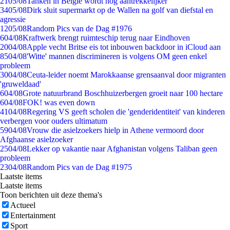
21
05/08
Tanken in België wordt nóg aantrekkelijker
34
05/08
Dirk sluit supermarkt op de Wallen na golf van diefstal en
agressie
12
05/08
Random Pics van de Dag #1976
6
04/08
Kraftwerk brengt ruimteschip terug naar Eindhoven
20
04/08
Apple vecht Britse eis tot inbouwen backdoor in iCloud aan
85
04/08
'Witte' mannen discrimineren is volgens OM geen enkel
probleem
30
04/08
Ceuta-leider noemt Marokkaanse grensaanval door migranten
'gruweldaad'
6
04/08
Grote natuurbrand Boschhuizerbergen groeit naar 100 hectare
6
04/08
FOK! was even down
41
04/08
Regering VS geeft scholen die 'genderidentiteit' van kinderen
verbergen voor ouders ultimatum
59
04/08
Vrouw die asielzoekers hielp in Athene vermoord door
Afghaanse asielzoeker
25
04/08
Lekker op vakantie naar Afghanistan volgens Taliban geen
probleem
23
04/08
Random Pics van de Dag #1975
Laatste items
Laatste items
Toon berichten uit deze thema's
Actueel
Entertainment
Sport