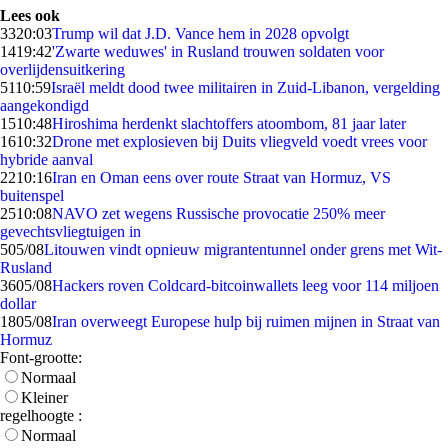
Lees ook
33
20:03
Trump wil dat J.D. Vance hem in 2028 opvolgt
14
19:42
'Zwarte weduwes' in Rusland trouwen soldaten voor
overlijdensuitkering
51
10:59
Israël meldt dood twee militairen in Zuid-Libanon, vergelding
aangekondigd
15
10:48
Hiroshima herdenkt slachtoffers atoombom, 81 jaar later
16
10:32
Drone met explosieven bij Duits vliegveld voedt vrees voor
hybride aanval
22
10:16
Iran en Oman eens over route Straat van Hormuz, VS
buitenspel
25
10:08
NAVO zet wegens Russische provocatie 250% meer
gevechtsvliegtuigen in
5
05/08
Litouwen vindt opnieuw migrantentunnel onder grens met Wit-
Rusland
36
05/08
Hackers roven Coldcard-bitcoinwallets leeg voor 114 miljoen
dollar
18
05/08
Iran overweegt Europese hulp bij ruimen mijnen in Straat van
Hormuz
Font-grootte:
Normaal
Kleiner
regelhoogte :
Normaal