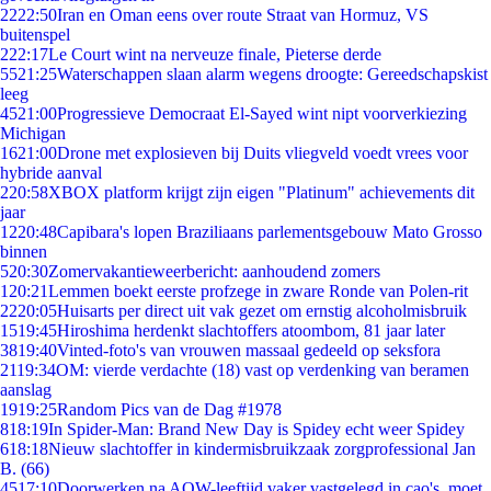
22
22:50
Iran en Oman eens over route Straat van Hormuz, VS
buitenspel
2
22:17
Le Court wint na nerveuze finale, Pieterse derde
55
21:25
Waterschappen slaan alarm wegens droogte: Gereedschapskist
leeg
45
21:00
Progressieve Democraat El-Sayed wint nipt voorverkiezing
Michigan
16
21:00
Drone met explosieven bij Duits vliegveld voedt vrees voor
hybride aanval
2
20:58
XBOX platform krijgt zijn eigen "Platinum" achievements dit
jaar
12
20:48
Capibara's lopen Braziliaans parlementsgebouw Mato Grosso
binnen
5
20:30
Zomervakantieweerbericht: aanhoudend zomers
1
20:21
Lemmen boekt eerste profzege in zware Ronde van Polen-rit
22
20:05
Huisarts per direct uit vak gezet om ernstig alcoholmisbruik
15
19:45
Hiroshima herdenkt slachtoffers atoombom, 81 jaar later
38
19:40
Vinted-foto's van vrouwen massaal gedeeld op seksfora
21
19:34
OM: vierde verdachte (18) vast op verdenking van beramen
aanslag
19
19:25
Random Pics van de Dag #1978
8
18:19
In Spider-Man: Brand New Day is Spidey echt weer Spidey
6
18:18
Nieuw slachtoffer in kindermisbruikzaak zorgprofessional Jan
B. (66)
45
17:10
Doorwerken na AOW-leeftijd vaker vastgelegd in cao's, moet