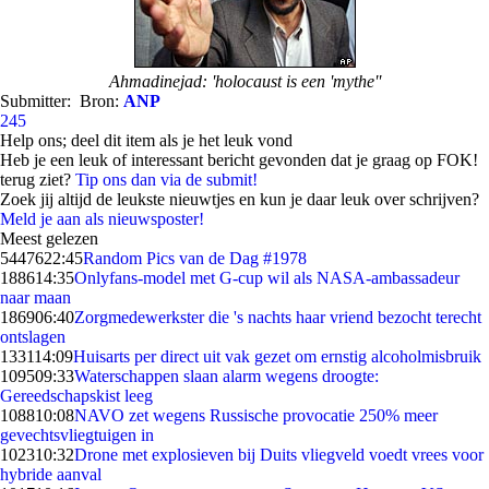
Ahmadinejad: 'holocaust is een 'mythe''
Submitter:
Bron:
ANP
245
Help ons; deel dit item als je het leuk vond
Heb je een leuk of interessant bericht gevonden dat je graag op FOK!
terug ziet?
Tip ons dan via de submit!
Zoek jij altijd de leukste nieuwtjes en kun je daar leuk over schrijven?
Meld je aan als nieuwsposter!
Meest gelezen
54476
22:45
Random Pics van de Dag #1978
1886
14:35
Onlyfans-model met G-cup wil als NASA-ambassadeur
naar maan
1869
06:40
Zorgmedewerkster die 's nachts haar vriend bezocht terecht
ontslagen
1331
14:09
Huisarts per direct uit vak gezet om ernstig alcoholmisbruik
1095
09:33
Waterschappen slaan alarm wegens droogte:
Gereedschapskist leeg
1088
10:08
NAVO zet wegens Russische provocatie 250% meer
gevechtsvliegtuigen in
1023
10:32
Drone met explosieven bij Duits vliegveld voedt vrees voor
hybride aanval