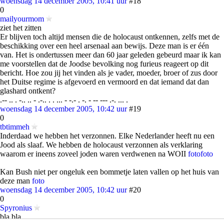
woensdag 14 december 2005, 10:41 uur
#18
0
mailyourmom
ziet het zitten
Er blijven toch altijd mensen die de holocaust ontkennen, zelfs met de
beschikking over een heel arsenaal aan bewijs. Deze man is er één
van. Het is ondertussen meer dan 60 jaar geleden gebeurd maar ik kan
me voorstellen dat de Joodse bevolking nog furieus reageert op dit
bericht. Hoe zou jij het vinden als je vader, moeder, broer of zus door
het Duitse regime is afgevoerd en vermoord en dat iemand dat dan
glashard ontkent?
.-- .. . -.. .. - .-.. . . ... - -.- . -. - -- --- .-. ... .
woensdag 14 december 2005, 10:42 uur
#19
0
tbtimmeh
Inderdaad we hebben het verzonnen. Elke Nederlander heeft nu een
Jood als slaaf. We hebben de holocaust verzonnen als verklaring
waarom er ineens zoveel joden waren verdwenen na WOII
foto
foto
Kan Bush niet per ongeluk een bommetje laten vallen op het huis van
deze man
foto
woensdag 14 december 2005, 10:42 uur
#20
0
Spyronius
bla bla