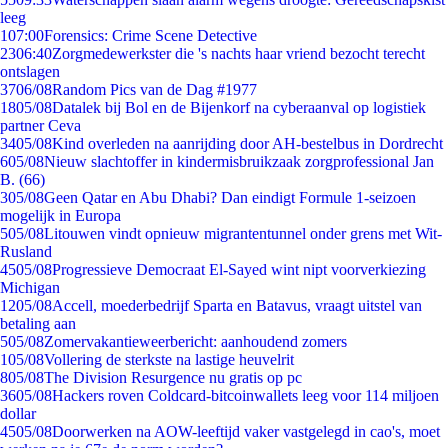
leeg
1
07:00
Forensics: Crime Scene Detective
23
06:40
Zorgmedewerkster die 's nachts haar vriend bezocht terecht
ontslagen
37
06/08
Random Pics van de Dag #1977
18
05/08
Datalek bij Bol en de Bijenkorf na cyberaanval op logistiek
partner Ceva
34
05/08
Kind overleden na aanrijding door AH-bestelbus in Dordrecht
6
05/08
Nieuw slachtoffer in kindermisbruikzaak zorgprofessional Jan
B. (66)
3
05/08
Geen Qatar en Abu Dhabi? Dan eindigt Formule 1-seizoen
mogelijk in Europa
5
05/08
Litouwen vindt opnieuw migrantentunnel onder grens met Wit-
Rusland
45
05/08
Progressieve Democraat El-Sayed wint nipt voorverkiezing
Michigan
12
05/08
Accell, moederbedrijf Sparta en Batavus, vraagt uitstel van
betaling aan
5
05/08
Zomervakantieweerbericht: aanhoudend zomers
1
05/08
Vollering de sterkste na lastige heuvelrit
8
05/08
The Division Resurgence nu gratis op pc
36
05/08
Hackers roven Coldcard-bitcoinwallets leeg voor 114 miljoen
dollar
45
05/08
Doorwerken na AOW-leeftijd vaker vastgelegd in cao's, moet