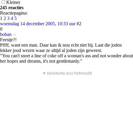
Kleiner
245 reacties
Reactiepagina:
1
2
3
4
5
woensdag 14 december 2005, 10:33 uur
#2
0
boban
Feestje?!
Pffff, want een man. Daar kan ik nou echt niet bij. Laat die joden
lekker jood wezen waar ze altijd al joden zijn geweest.
"You can't snort a line of coke off a woman's ass and not wonder about
her hopes and dreams, it's not gentlemanly."
▼ Advertentie door Refinery89