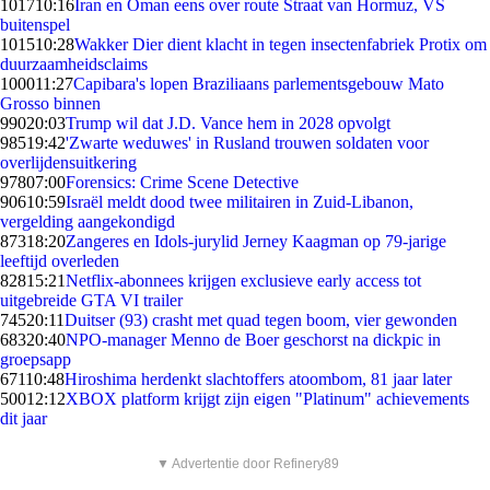
1017
10:16
Iran en Oman eens over route Straat van Hormuz, VS
buitenspel
1015
10:28
Wakker Dier dient klacht in tegen insectenfabriek Protix om
duurzaamheidsclaims
1000
11:27
Capibara's lopen Braziliaans parlementsgebouw Mato
Grosso binnen
990
20:03
Trump wil dat J.D. Vance hem in 2028 opvolgt
985
19:42
'Zwarte weduwes' in Rusland trouwen soldaten voor
overlijdensuitkering
978
07:00
Forensics: Crime Scene Detective
906
10:59
Israël meldt dood twee militairen in Zuid-Libanon,
vergelding aangekondigd
873
18:20
Zangeres en Idols-jurylid Jerney Kaagman op 79-jarige
leeftijd overleden
828
15:21
Netflix-abonnees krijgen exclusieve early access tot
uitgebreide GTA VI trailer
745
20:11
Duitser (93) crasht met quad tegen boom, vier gewonden
683
20:40
NPO-manager Menno de Boer geschorst na dickpic in
groepsapp
671
10:48
Hiroshima herdenkt slachtoffers atoombom, 81 jaar later
500
12:12
XBOX platform krijgt zijn eigen "Platinum" achievements
dit jaar
▼ Advertentie door Refinery89