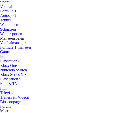
Sport
Voetbal
Formule 1
Autosport
Tennis
Wielrennen
Schaatsen
Wintersporten
Managerspelen
Voetbalmanager
Formule 1-manager
Games
PC
Playstation 4
Xbox One
Nintendo Switch
Xbox Series X|S
PlayStation 5
Film & TV
Film
Televisie
Trailers en Videos
Bioscoopagenda
Forum
Meer