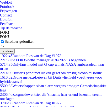
Weblog
Fotoboek
Prijsvragen
Contact
Colofon
Feedback
Tip de redactie
FOK!
FOK!
Scrollbar gebruiken
opslaan
19
22:45
Random Pics van de Dag #1978
2
21:30
De FOK!Voetbalmanager 2026/2027 is begonnen
57
14:35
Onlyfans-model met G-cup wil als NASA-ambassadeur naar
maan
22
14:09
Huisarts per direct uit vak gezet om ernstig alcoholmisbruik
16
10:32
Drone met explosieven bij Duits vliegveld voedt vrees voor
hybride aanval
55
09:33
Waterschappen slaan alarm wegens droogte: Gereedschapskist
leeg
23
06:40
Zorgmedewerkster die 's nachts haar vriend bezocht terecht
ontslagen
37
06/08
Random Pics van de Dag #1977