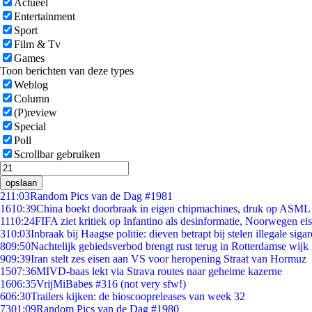
Actueel
Entertainment
Sport
Film & Tv
Games
Toon berichten van deze types
Weblog
Column
(P)review
Special
Poll
Scrollbar gebruiken
opslaan
2
11:03
Random Pics van de Dag #1981
16
10:39
China boekt doorbraak in eigen chipmachines, druk op ASML 
11
10:24
FIFA ziet kritiek op Infantino als desinformatie, Noorwegen eist
3
10:03
Inbraak bij Haagse politie: dieven betrapt bij stelen illegale sigar
8
09:50
Nachtelijk gebiedsverbod brengt rust terug in Rotterdamse wijk
9
09:39
Iran stelt zes eisen aan VS voor heropening Straat van Hormuz
15
07:36
MIVD-baas lekt via Strava routes naar geheime kazerne
16
06:35
VrijMiBabes #316 (not very sfw!)
6
06:30
Trailers kijken: de bioscoopreleases van week 32
73
01:09
Random Pics van de Dag #1980