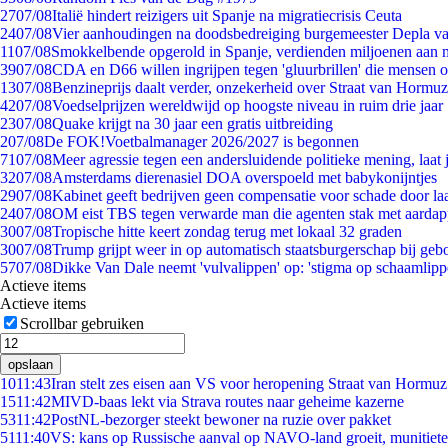
27
07/08
Italië hindert reizigers uit Spanje na migratiecrisis Ceuta
24
07/08
Vier aanhoudingen na doodsbedreiging burgemeester Depla v
11
07/08
Smokkelbende opgerold in Spanje, verdienden miljoenen aan 
39
07/08
CDA en D66 willen ingrijpen tegen 'gluurbrillen' die mensen 
13
07/08
Benzineprijs daalt verder, onzekerheid over Straat van Hormuz 
42
07/08
Voedselprijzen wereldwijd op hoogste niveau in ruim drie jaar
23
07/08
Quake krijgt na 30 jaar een gratis uitbreiding
2
07/08
De FOK!Voetbalmanager 2026/2027 is begonnen
71
07/08
Meer agressie tegen een andersluidende politieke mening, laat j
32
07/08
Amsterdams dierenasiel DOA overspoeld met babykonijntjes
29
07/08
Kabinet geeft bedrijven geen compensatie voor schade door la
24
07/08
OM eist TBS tegen verwarde man die agenten stak met aardap
30
07/08
Tropische hitte keert zondag terug met lokaal 32 graden
30
07/08
Trump grijpt weer in op automatisch staatsburgerschap bij geb
57
07/08
Dikke Van Dale neemt 'vulvalippen' op: 'stigma op schaamlip
Actieve items
Actieve items
Scrollbar gebruiken
opslaan
10
11:43
Iran stelt zes eisen aan VS voor heropening Straat van Hormuz
15
11:42
MIVD-baas lekt via Strava routes naar geheime kazerne
53
11:42
PostNL-bezorger steekt bewoner na ruzie over pakket
51
11:40
VS: kans op Russische aanval op NAVO-land groeit, munitiet