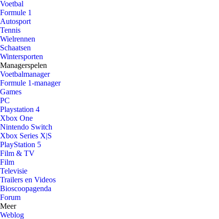
Voetbal
Formule 1
Autosport
Tennis
Wielrennen
Schaatsen
Wintersporten
Managerspelen
Voetbalmanager
Formule 1-manager
Games
PC
Playstation 4
Xbox One
Nintendo Switch
Xbox Series X|S
PlayStation 5
Film & TV
Film
Televisie
Trailers en Videos
Bioscoopagenda
Forum
Meer
Weblog