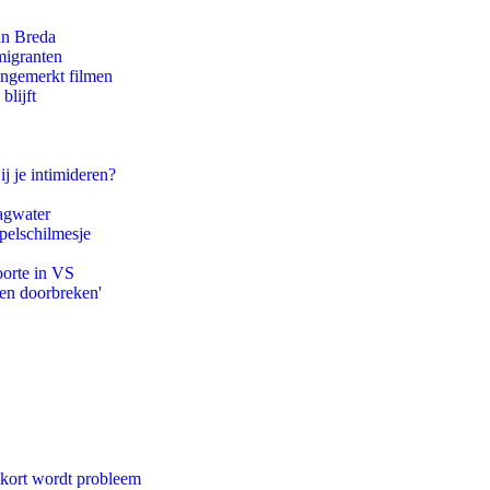
an Breda
migranten
ongemerkt filmen
blijft
ij je intimideren?
agwater
pelschilmesje
oorte in VS
pen doorbreken'
ekort wordt probleem