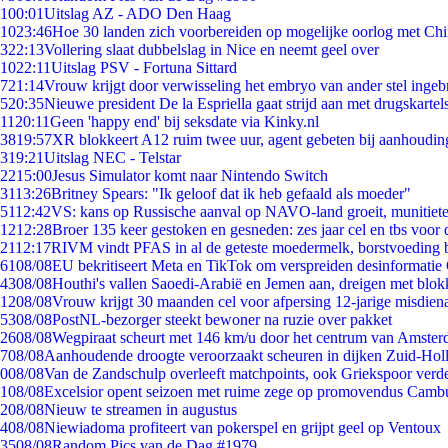
1
00:01
Uitslag AZ - ADO Den Haag
10
23:46
Hoe 30 landen zich voorbereiden op mogelijke oorlog met Ch
3
22:13
Vollering slaat dubbelslag in Nice en neemt geel over
10
22:11
Uitslag PSV - Fortuna Sittard
7
21:14
Vrouw krijgt door verwisseling het embryo van ander stel ingeb
5
20:35
Nieuwe president De la Espriella gaat strijd aan met drugskarte
11
20:11
Geen 'happy end' bij seksdate via Kinky.nl
38
19:57
XR blokkeert A12 ruim twee uur, agent gebeten bij aanhoudin
3
19:21
Uitslag NEC - Telstar
22
15:00
Jesus Simulator komt naar Nintendo Switch
31
13:26
Britney Spears: "Ik geloof dat ik heb gefaald als moeder"
51
12:42
VS: kans op Russische aanval op NAVO-land groeit, munitiet
12
12:28
Broer 135 keer gestoken en gesneden: zes jaar cel en tbs voo
21
12:17
RIVM vindt PFAS in al de geteste moedermelk, borstvoeding bl
61
08/08
EU bekritiseert Meta en TikTok om verspreiden desinformatie
43
08/08
Houthi's vallen Saoedi-Arabië en Jemen aan, dreigen met blok
12
08/08
Vrouw krijgt 30 maanden cel voor afpersing 12-jarige misdiena
53
08/08
PostNL-bezorger steekt bewoner na ruzie over pakket
26
08/08
Wegpiraat scheurt met 146 km/u door het centrum van Amste
7
08/08
Aanhoudende droogte veroorzaakt scheuren in dijken Zuid-Hol
0
08/08
Van de Zandschulp overleeft matchpoints, ook Griekspoor verde
1
08/08
Excelsior opent seizoen met ruime zege op promovendus Camb
2
08/08
Nieuw te streamen in augustus
4
08/08
Niewiadoma profiteert van pokerspel en grijpt geel op Ventoux
35
08/08
Random Pics van de Dag #1979