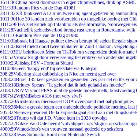
16
11:36
China boekt doorbraak in eigen chipmachines, druk op ASML 
2
11:33
Random Pics van de Dag #1981
38
11:32
XR blokkeert A12 ruim twee uur, agent gebeten bij aanhoudin
10
11:30
Hoe 30 landen zich voorbereiden op mogelijke oorlog met Ch
11
11:29
FIFA ziet kritiek op Infantino als desinformatie, Noorwegen eist
8
11:28
Nachtelijk gebiedsverbod brengt rust terug in Rotterdamse wijk
73
11:16
Random Pics van de Dag #1980
3
11:03
Inbraak bij Haagse politie: dieven betrapt bij stelen illegale sigar
75
11:03
Israël meldt dood twee militairen in Zuid-Libanon, vergeldin
61
11:03
EU bekritiseert Meta en TikTok om verspreiden desinformatie 
7
10:53
Vrouw krijgt door verwisseling het embryo van ander stel ingeb
10
10:23
Uitslag PSV - Fortuna Sittard
11
10:06
Geen 'happy end' bij seksdate via Kinky.nl
3
08:25
Vollering slaat dubbelslag in Nice en neemt geel over
12
08:24
Broer 135 keer gestoken en gesneden: zes jaar cel en tbs voo
31
08:18
Britney Spears: "Ik geloof dat ik heb gefaald als moeder"
21
08:17
RIVM vindt PFAS in al de geteste moedermelk, borstvoeding bl
16
07:42
VrijMiBabes #316 (not very sfw!)
32
07:20
Amsterdams dierenasiel DOA overspoeld met babykonijntjes
71
06:36
Meer agressie tegen een andersluidende politieke mening, laat j
5
05:32
Nieuwe president De la Espriella gaat strijd aan met drugskarte
49
05:28
Trump wil dat J.D. Vance hem in 2028 opvolgt
57
02:32
Dikke Van Dale neemt 'vulvalippen' op: 'stigma op schaamlip
40
00:59
Vinted-foto's van vrouwen massaal gedeeld op seksfora
22
00:28
Jesus Simulator komt naar Nintendo Switch