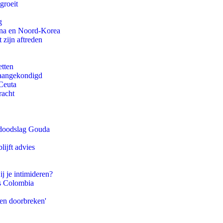
groeit
g
ina en Noord-Korea
 zijn aftreden
etten
g aangekondigd
Ceuta
racht
r doodslag Gouda
ijft advies
ij je intimideren?
ls Colombia
pen doorbreken'