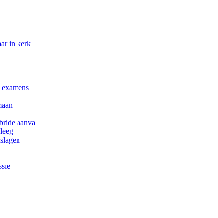
ar in kerk
e examens
maan
bride aanval
 leeg
tslagen
ssie