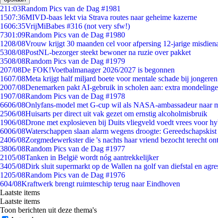
2
11:03
Random Pics van de Dag #1981
15
07:36
MIVD-baas lekt via Strava routes naar geheime kazerne
16
06:35
VrijMiBabes #316 (not very sfw!)
73
01:09
Random Pics van de Dag #1980
12
08/08
Vrouw krijgt 30 maanden cel voor afpersing 12-jarige misdiena
53
08/08
PostNL-bezorger steekt bewoner na ruzie over pakket
35
08/08
Random Pics van de Dag #1979
2
07/08
De FOK!Voetbalmanager 2026/2027 is begonnen
16
07/08
Meta krijgt half miljard boete voor mentale schade bij jongeren
20
07/08
Denemarken pakt AI-gebruik in scholen aan: extra mondeling
19
07/08
Random Pics van de Dag #1978
66
06/08
Onlyfans-model met G-cup wil als NASA-ambassadeur naar 
25
06/08
Huisarts per direct uit vak gezet om ernstig alcoholmisbruik
19
06/08
Drone met explosieven bij Duits vliegveld voedt vrees voor hy
60
06/08
Waterschappen slaan alarm wegens droogte: Gereedschapskist
24
06/08
Zorgmedewerkster die 's nachts haar vriend bezocht terecht on
38
06/08
Random Pics van de Dag #1977
21
05/08
Tanken in België wordt nóg aantrekkelijker
34
05/08
Dirk sluit supermarkt op de Wallen na golf van diefstal en agre
12
05/08
Random Pics van de Dag #1976
6
04/08
Kraftwerk brengt ruimteschip terug naar Eindhoven
Laatste items
Laatste items
Toon berichten uit deze thema's