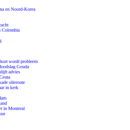
ina en Noord-Korea
racht
ls Colombia
g
ekort wordt probleem
r doodslag Gouda
ijft advies
 Ceuta
kade olieroute
ar in kerk
rdam
land
r in Montreal
uur