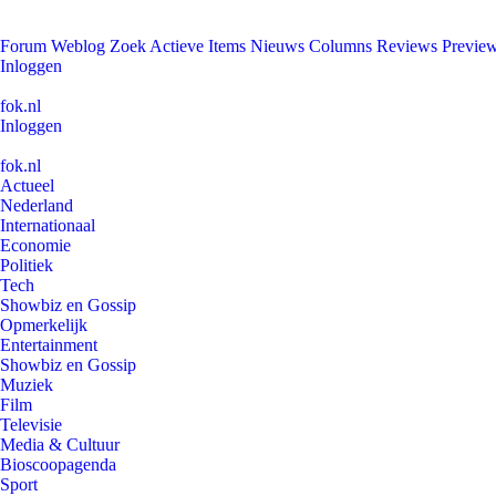
Forum
Weblog
Zoek
Actieve Items
Nieuws
Columns
Reviews
Previe
Inloggen
fok.nl
Inloggen
fok.nl
Actueel
Nederland
Internationaal
Economie
Politiek
Tech
Showbiz en Gossip
Opmerkelijk
Entertainment
Showbiz en Gossip
Muziek
Film
Televisie
Media & Cultuur
Bioscoopagenda
Sport