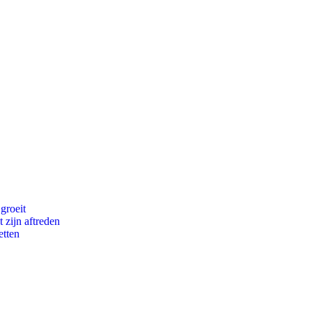
groeit
 zijn aftreden
etten