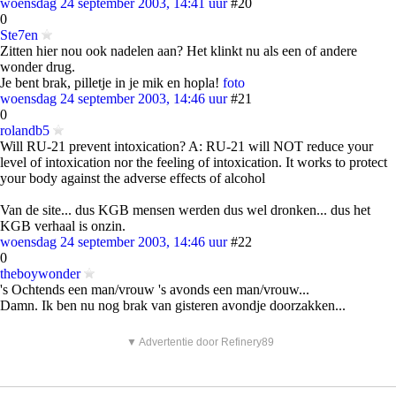
woensdag 24 september 2003, 14:41 uur
#20
0
Ste7en
Zitten hier nou ook nadelen aan? Het klinkt nu als een of andere
wonder drug.
Je bent brak, pilletje in je mik en hopla!
foto
woensdag 24 september 2003, 14:46 uur
#21
0
rolandb5
Will RU-21 prevent intoxication? A: RU-21 will NOT reduce your
level of intoxication nor the feeling of intoxication. It works to protect
your body against the adverse effects of alcohol
Van de site... dus KGB mensen werden dus wel dronken... dus het
KGB verhaal is onzin.
woensdag 24 september 2003, 14:46 uur
#22
0
theboywonder
's Ochtends een man/vrouw 's avonds een man/vrouw...
Damn. Ik ben nu nog brak van gisteren avondje doorzakken...
▼ Advertentie door Refinery89