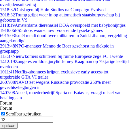
overlijdensuitkering
15
18:32
Ontslagen bij Halo Studios na Campaign Evolved
30
18:32
Trump grijpt weer in op automatisch staatsburgerschap bij
geboorte in VS
31
18:19
Amsterdams dierenasiel DOA overspoeld met babykonijntjes
19
18:06
PS5-doos waarschuwt voor einde fysieke games
69
15:03
Israël meldt dood twee militairen in Zuid-Libanon, vergelding
aangekondigd
29
13:48
NPO-manager Menno de Boer geschorst na dickpic in
groepsapp
1
13:37
Nieuwkomers schitteren bij ruime Europese zege FC Twente
14
12:19
Zangeres en Idols-jurylid Jerney Kaagman op 79-jarige leeftijd
overleden
10
11:41
Netflix-abonnees krijgen exclusieve early access tot
uitgebreide GTA VI trailer
26
07/08
NAVO zet wegens Russische provocatie 250% meer
gevechtsvliegtuigen in
14
07/08
Accell, moederbedrijf Sparta en Batavus, vraagt uitstel van
betaling aan
Forum
Forum
Scrollbar gebruiken
opslaan