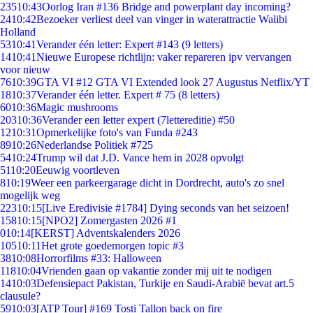
235
10:43
Oorlog Iran #136 Bridge and powerplant day incoming?
24
10:42
Bezoeker verliest deel van vinger in waterattractie Walibi
Holland
53
10:41
Verander één letter: Expert #143 (9 letters)
14
10:41
Nieuwe Europese richtlijn: vaker repareren ipv vervangen
voor nieuw
76
10:39
GTA VI #12 GTA VI Extended look 27 Augustus Netflix/YT
18
10:37
Verander één letter. Expert # 75 (8 letters)
60
10:36
Magic mushrooms
203
10:36
Verander een letter expert (7lettereditie) #50
12
10:31
Opmerkelijke foto's van Funda #243
89
10:26
Nederlandse Politiek #725
54
10:24
Trump wil dat J.D. Vance hem in 2028 opvolgt
51
10:20
Eeuwig voortleven
8
10:19
Weer een parkeergarage dicht in Dordrecht, auto's zo snel
mogelijk weg
223
10:15
[Live Eredivisie #1784] Dying seconds van het seizoen!
158
10:15
[NPO2] Zomergasten 2026 #1
0
10:14
[KERST] Adventskalenders 2026
105
10:11
Het grote goedemorgen topic #3
38
10:08
Horrorfilms #33: Halloween
118
10:04
Vrienden gaan op vakantie zonder mij uit te nodigen
14
10:03
Defensiepact Pakistan, Turkije en Saudi-Arabië bevat art.5
clausule?
59
10:03
[ATP Tour] #169 Tosti Tallon back on fire