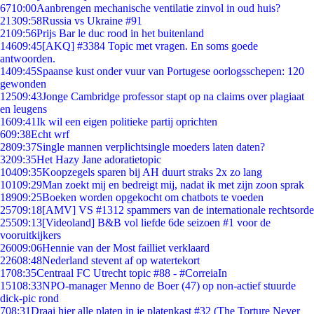
67
10:00
Aanbrengen mechanische ventilatie zinvol in oud huis?
213
09:58
Russia vs Ukraine #91
21
09:56
Prijs Bar le duc rood in het buitenland
146
09:45
[AKQ] #3384 Topic met vragen. En soms goede
antwoorden.
14
09:45
Spaanse kust onder vuur van Portugese oorlogsschepen: 120
gewonden
125
09:43
Jonge Cambridge professor stapt op na claims over plagiaat
en leugens
16
09:41
Ik wil een eigen politieke partij oprichten
6
09:38
Echt wrf
28
09:37
Single mannen verplichtsingle moeders laten daten?
32
09:35
Het Hazy Jane adoratietopic
104
09:35
Koopzegels sparen bij AH duurt straks 2x zo lang
101
09:29
Man zoekt mij en bedreigt mij, nadat ik met zijn zoon sprak
189
09:25
Boeken worden opgekocht om chatbots te voeden
257
09:18
[AMV] VS #1312 spammers van de internationale rechtsorde
255
09:13
[Videoland] B&B vol liefde 6de seizoen #1 voor de
vooruitkijkers
260
09:06
Hennie van der Most failliet verklaard
226
08:48
Nederland stevent af op watertekort
17
08:35
Centraal FC Utrecht topic #88 - #CorreiaIn
151
08:33
NPO-manager Menno de Boer (47) op non-actief stuurde
dick-pic rond
7
08:31
Draai hier alle platen in je platenkast #32 (The Torture Never