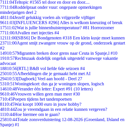
71
11:04
Teltopic #1565 tel door en door en door....
77
11:04
Roddelpraat onder vuur: ongepaste opmerkingen
minderjarigen deel 2
48
11:04
Jezelf gelukkig voelen als vrijgezelle vijftiger
96
11:03
[INFLUENCERS #296] Alles is welkom kneuzing of breuk
175
11:02
Wat is jullie binnenhuistemperatuur? #81 Horrorzomer
77
11:00
Afvallen met injecties #4
121
11:00
[SBS6] De Bondgenoten #318 Een klein kusje moet kunnen
237
11:00
Agent smijt zwangere vrouw op de grond, onderzoek gestart
#2
149
10:57
Migranten breken door grens naar Ceuta in Spanje,l #10
19
10:57
Rechtszaak dodelijk ongeluk uitgesteld vanwege vakantie
advocaat
188
10:56
[RTL] B&B vol liefde 6de seizoen #4
250
10:55
Afbeeldingen die je gemaakt hebt met AI
294
10:53
[Dagboek] Veel aan hoofd - Deel 27
53
10:51
Woningtekort: dus ga je woningen slopen, logisch
146
10:48
Verander één letter: Expert #91 (10 letters)
96
10:46
Vrouwen willen geen man meer #30
7
10:45
Poepen tijdens het tandenpoetsen
81
10:45
Wat koopt 1000 euro in jouw hobby?
48
10:44
Zou je vreemdgaan in een relatie kunnen vergeven?
11
10:44
Hoe hiermee om te gaan?
258
10:44
Totale zonsverduistering 12-08-2026 (Groenland, IJsland en
Spanje) #1