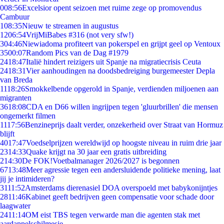
0
08:56
Excelsior opent seizoen met ruime zege op promovendus
Cambuur
1
08:35
Nieuw te streamen in augustus
12
06:54
VrijMiBabes #316 (not very sfw!)
3
04:46
Niewiadoma profiteert van pokerspel en grijpt geel op Ventoux
35
00:07
Random Pics van de Dag #1979
24
18:47
Italië hindert reizigers uit Spanje na migratiecrisis Ceuta
24
18:31
Vier aanhoudingen na doodsbedreiging burgemeester Depla
van Breda
11
18:26
Smokkelbende opgerold in Spanje, verdienden miljoenen aan
migranten
36
18:08
CDA en D66 willen ingrijpen tegen 'gluurbrillen' die mensen
ongemerkt filmen
11
17:56
Benzineprijs daalt verder, onzekerheid over Straat van Hormuz
blijft
40
17:47
Voedselprijzen wereldwijd op hoogste niveau in ruim drie jaar
23
14:33
Quake krijgt na 30 jaar een gratis uitbreiding
2
14:30
De FOK!Voetbalmanager 2026/2027 is begonnen
67
13:48
Meer agressie tegen een andersluidende politieke mening, laat
jij je intimideren?
31
11:52
Amsterdams dierenasiel DOA overspoeld met babykonijntjes
28
11:46
Kabinet geeft bedrijven geen compensatie voor schade door
laagwater
24
11:14
OM eist TBS tegen verwarde man die agenten stak met
aardappelschilmesje