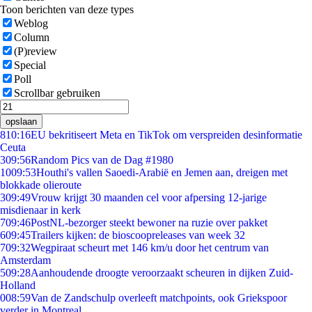
Toon berichten van deze types
Weblog
Column
(P)review
Special
Poll
Scrollbar gebruiken
opslaan
8
10:16
EU bekritiseert Meta en TikTok om verspreiden desinformatie
Ceuta
3
09:56
Random Pics van de Dag #1980
10
09:53
Houthi's vallen Saoedi-Arabië en Jemen aan, dreigen met
blokkade olieroute
3
09:49
Vrouw krijgt 30 maanden cel voor afpersing 12-jarige
misdienaar in kerk
7
09:46
PostNL-bezorger steekt bewoner na ruzie over pakket
6
09:45
Trailers kijken: de bioscoopreleases van week 32
7
09:32
Wegpiraat scheurt met 146 km/u door het centrum van
Amsterdam
5
09:28
Aanhoudende droogte veroorzaakt scheuren in dijken Zuid-
Holland
0
08:59
Van de Zandschulp overleeft matchpoints, ook Griekspoor
verder in Montreal