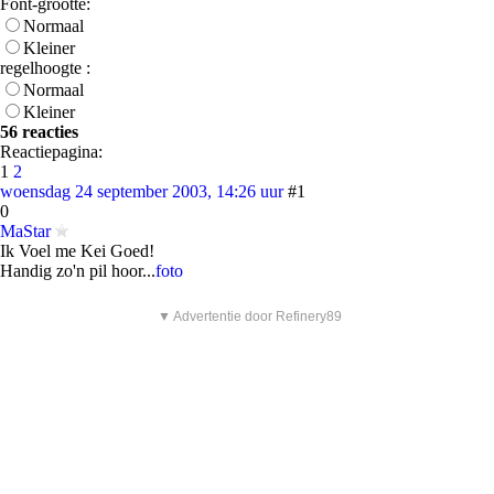
Font-grootte:
Normaal
Kleiner
regelhoogte :
Normaal
Kleiner
56 reacties
Reactiepagina:
1
2
woensdag 24 september 2003, 14:26 uur
#1
0
MaStar
Ik Voel me Kei Goed!
Handig zo'n pil hoor...
foto
▼ Advertentie door Refinery89