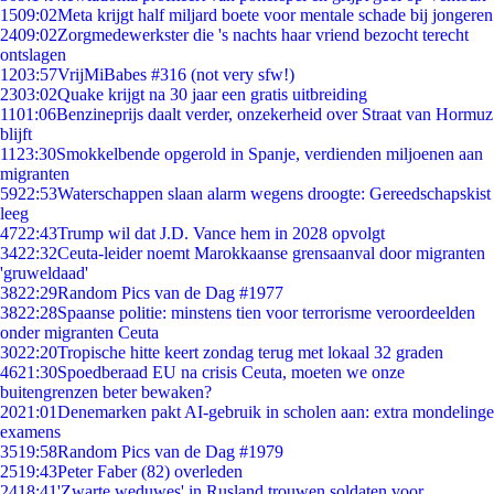
15
09:02
Meta krijgt half miljard boete voor mentale schade bij jongeren
24
09:02
Zorgmedewerkster die 's nachts haar vriend bezocht terecht
ontslagen
12
03:57
VrijMiBabes #316 (not very sfw!)
23
03:02
Quake krijgt na 30 jaar een gratis uitbreiding
11
01:06
Benzineprijs daalt verder, onzekerheid over Straat van Hormuz
blijft
11
23:30
Smokkelbende opgerold in Spanje, verdienden miljoenen aan
migranten
59
22:53
Waterschappen slaan alarm wegens droogte: Gereedschapskist
leeg
47
22:43
Trump wil dat J.D. Vance hem in 2028 opvolgt
34
22:32
Ceuta-leider noemt Marokkaanse grensaanval door migranten
'gruweldaad'
38
22:29
Random Pics van de Dag #1977
38
22:28
Spaanse politie: minstens tien voor terrorisme veroordeelden
onder migranten Ceuta
30
22:20
Tropische hitte keert zondag terug met lokaal 32 graden
46
21:30
Spoedberaad EU na crisis Ceuta, moeten we onze
buitengrenzen beter bewaken?
20
21:01
Denemarken pakt AI-gebruik in scholen aan: extra mondelinge
examens
35
19:58
Random Pics van de Dag #1979
25
19:43
Peter Faber (82) overleden
24
18:41
'Zwarte weduwes' in Rusland trouwen soldaten voor