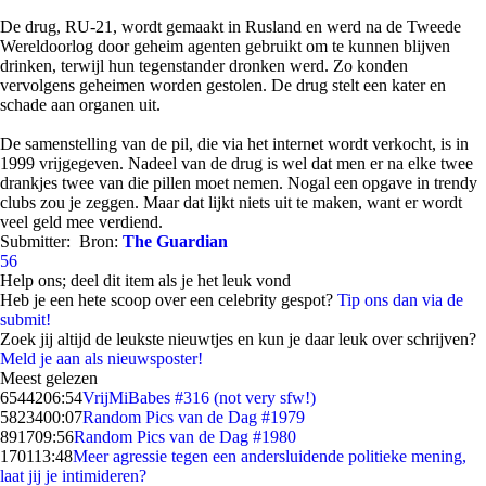
De drug, RU-21, wordt gemaakt in Rusland en werd na de Tweede
Wereldoorlog door geheim agenten gebruikt om te kunnen blijven
drinken, terwijl hun tegenstander dronken werd. Zo konden
vervolgens geheimen worden gestolen. De drug stelt een kater en
schade aan organen uit.
De samenstelling van de pil, die via het internet wordt verkocht, is in
1999 vrijgegeven. Nadeel van de drug is wel dat men er na elke twee
drankjes twee van die pillen moet nemen. Nogal een opgave in trendy
clubs zou je zeggen. Maar dat lijkt niets uit te maken, want er wordt
veel geld mee verdiend.
Submitter:
Bron:
The Guardian
56
Help ons; deel dit item als je het leuk vond
Heb je een hete scoop over een celebrity gespot?
Tip ons dan via de
submit!
Zoek jij altijd de leukste nieuwtjes en kun je daar leuk over schrijven?
Meld je aan als nieuwsposter!
Meest gelezen
65442
06:54
VrijMiBabes #316 (not very sfw!)
58234
00:07
Random Pics van de Dag #1979
8917
09:56
Random Pics van de Dag #1980
1701
13:48
Meer agressie tegen een andersluidende politieke mening,
laat jij je intimideren?