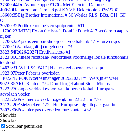
273
00:44
De Avondetappe #176 - Met Ellen ten Damme.
4
00:40
Het gezellige Eurojackpot KNVB Bekertopic 2026/27 #1
186
00:35
Big Brother International # 56 Worlds RLS, BBs, GH, GF,
OT
202
00:32
Politieke meme's en spotprenten #11
117
00:23
[MTV] Ex on the beach Double Dutch #17 wederom aapjes
kijken
177
00:22
Ajax is een parodie op een voetbalclub #7 Vuurwerkjes
172
00:16
Vandaag 40 jaar geleden... #3
38
23:54
[2026/2027] Eredivisietoto #1
28
23:36
Chinese rechtbank veroordeelt voormalige lokale functionaris
tot dood
146
23:31
[WLR SC #417] Nieuw deel openen was kaputt
19
23:07
Peter Faber is overleden
110
22:45
[FOK!Voetbalmanager 2026/2027] #1 We zijn er weer
90
22:36
ARC Raiders #7 - Don’t forget about Stella Montis
32
22:27
Congo verbiedt export van koper en kobalt, Europa zal
gevolgen voelen
182
22:22
Post hier zo vaak mogelijk om 22:22 uur #76
251
22:20
Asielzoekers #22 : Het Europese migratiepact gaat in
280
22:06
Post hier pas overleden muzikanten #32
Showbiz
Showbiz
Scrollbar gebruiken