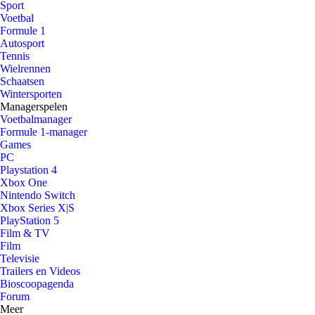
Sport
Voetbal
Formule 1
Autosport
Tennis
Wielrennen
Schaatsen
Wintersporten
Managerspelen
Voetbalmanager
Formule 1-manager
Games
PC
Playstation 4
Xbox One
Nintendo Switch
Xbox Series X|S
PlayStation 5
Film & TV
Film
Televisie
Trailers en Videos
Bioscoopagenda
Forum
Meer