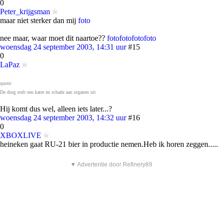
0
Peter_krijgsman
maar niet sterker dan mij
foto
nee maar, waar moet dit naartoe??
foto
foto
foto
foto
woensdag 24 september 2003, 14:31 uur
#15
0
LaPaz
quote:
De drug stelt een kater en schade aan organen uit
Hij komt dus wel, alleen iets later...?
woensdag 24 september 2003, 14:32 uur
#16
0
XBOXLIVE
heineken gaat RU-21 bier in productie nemen.Heb ik horen zeggen.....
▼ Advertentie door Refinery89