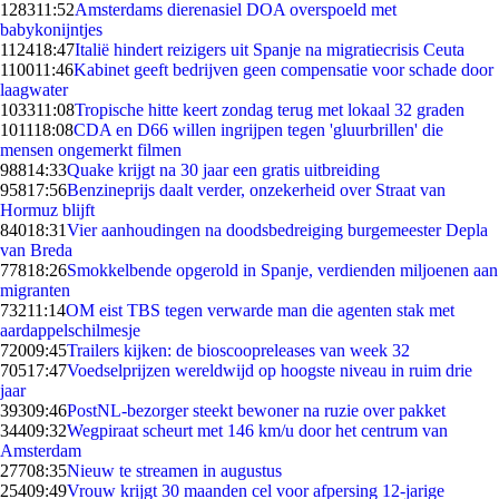
1283
11:52
Amsterdams dierenasiel DOA overspoeld met
babykonijntjes
1124
18:47
Italië hindert reizigers uit Spanje na migratiecrisis Ceuta
1100
11:46
Kabinet geeft bedrijven geen compensatie voor schade door
laagwater
1033
11:08
Tropische hitte keert zondag terug met lokaal 32 graden
1011
18:08
CDA en D66 willen ingrijpen tegen 'gluurbrillen' die
mensen ongemerkt filmen
988
14:33
Quake krijgt na 30 jaar een gratis uitbreiding
958
17:56
Benzineprijs daalt verder, onzekerheid over Straat van
Hormuz blijft
840
18:31
Vier aanhoudingen na doodsbedreiging burgemeester Depla
van Breda
778
18:26
Smokkelbende opgerold in Spanje, verdienden miljoenen aan
migranten
732
11:14
OM eist TBS tegen verwarde man die agenten stak met
aardappelschilmesje
720
09:45
Trailers kijken: de bioscoopreleases van week 32
705
17:47
Voedselprijzen wereldwijd op hoogste niveau in ruim drie
jaar
393
09:46
PostNL-bezorger steekt bewoner na ruzie over pakket
344
09:32
Wegpiraat scheurt met 146 km/u door het centrum van
Amsterdam
277
08:35
Nieuw te streamen in augustus
254
09:49
Vrouw krijgt 30 maanden cel voor afpersing 12-jarige