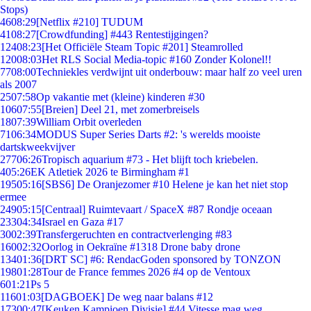
Stops)
46
08:29
[Netflix #210] TUDUM
41
08:27
[Crowdfunding] #443 Rentestijgingen?
124
08:23
[Het Officiële Steam Topic #201] Steamrolled
120
08:03
Het RLS Social Media-topic #160 Zonder Kolonel!!
77
08:00
Techniekles verdwijnt uit onderbouw: maar half zo veel uren
als 2007
25
07:58
Op vakantie met (kleine) kinderen #30
106
07:55
[Breien] Deel 21, met zomerbreisels
18
07:39
William Orbit overleden
71
06:34
MODUS Super Series Darts #2: 's werelds mooiste
dartskweekvijver
277
06:26
Tropisch aquarium #73 - Het blijft toch kriebelen.
4
05:26
EK Atletiek 2026 te Birmingham #1
195
05:16
[SBS6] De Oranjezomer #10 Helene je kan het niet stop
ermee
249
05:15
[Centraal] Ruimtevaart / SpaceX #87 Rondje oceaan
233
04:34
Israel en Gaza #17
30
02:39
Transfergeruchten en contractverlenging #83
160
02:32
Oorlog in Oekraïne #1318 Drone baby drone
134
01:36
[DRT SC] #6: RendacGoden sponsored by TONZON
198
01:28
Tour de France femmes 2026 #4 op de Ventoux
6
01:21
Ps 5
116
01:03
[DAGBOEK] De weg naar balans #12
173
00:47
[Keuken Kampioen Divisie] #44 Vitesse mag weg