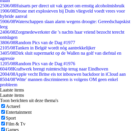
maan
25
06/08
Huisarts per direct uit vak gezet om ernstig alcoholmisbruik
19
06/08
Drone met explosieven bij Duits vliegveld voedt vrees voor
hybride aanval
59
06/08
Waterschappen slaan alarm wegens droogte: Gereedschapskist
leeg
24
06/08
Zorgmedewerkster die 's nachts haar vriend bezocht terecht
ontslagen
38
06/08
Random Pics van de Dag #1977
21
05/08
Tanken in België wordt nóg aantrekkelijker
34
05/08
Dirk sluit supermarkt op de Wallen na golf van diefstal en
agressie
12
05/08
Random Pics van de Dag #1976
6
04/08
Kraftwerk brengt ruimteschip terug naar Eindhoven
20
04/08
Apple vecht Britse eis tot inbouwen backdoor in iCloud aan
85
04/08
'Witte' mannen discrimineren is volgens OM geen enkel
probleem
Laatste items
Laatste items
Toon berichten uit deze thema's
Actueel
Entertainment
Sport
Film & Tv
Games