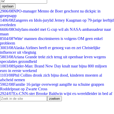
opslaan
29
06/08
NPO-manager Menno de Boer geschorst na dickpic in
groepsapp
14
06/08
Zangeres en Idols-jurylid Jerney Kaagman op 79-jarige leeftijd
overleden
66
06/08
Onlyfans-model met G-cup wil als NASA-ambassadeur naar
maan
85
04/08
'Witte' mannen discrimineren is volgens OM geen enkel
probleem
30
03/08
Alaska Airlines heeft er genoeg van en zet Christelijke
influencer uit vliegtuig
58
03/08
Ariana Grande trekt zich terug uit openbaar leven wegens
speculaties gezondheid
10
03/08
Spider-Man: Brand New Day knalt naar bijna 800 miljoen
euro in eerste weekend
11
03/08
Phil Collins dronk zich bijna dood, kinderen moesten al
afscheid nemen
59
02/08
Familie 16-jarige overweegt aangifte na schuine grappen
Roddelpraat op Zwarte Cross
29
24/07
Ex-CNN-ster Brooke Baldwin wijst ex-wereldleider in bed af