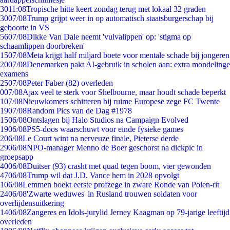
30
11:08
Tropische hitte keert zondag terug met lokaal 32 graden
30
07/08
Trump grijpt weer in op automatisch staatsburgerschap bij
geboorte in VS
56
07/08
Dikke Van Dale neemt 'vulvalippen' op: 'stigma op
schaamlippen doorbreken'
15
07/08
Meta krijgt half miljard boete voor mentale schade bij jongeren
20
07/08
Denemarken pakt AI-gebruik in scholen aan: extra mondelinge
examens
25
07/08
Peter Faber (82) overleden
0
07/08
Ajax veel te sterk voor Shelbourne, maar houdt schade beperkt
1
07/08
Nieuwkomers schitteren bij ruime Europese zege FC Twente
19
07/08
Random Pics van de Dag #1978
15
06/08
Ontslagen bij Halo Studios na Campaign Evolved
19
06/08
PS5-doos waarschuwt voor einde fysieke games
2
06/08
Le Court wint na nerveuze finale, Pieterse derde
29
06/08
NPO-manager Menno de Boer geschorst na dickpic in
groepsapp
40
06/08
Duitser (93) crasht met quad tegen boom, vier gewonden
47
06/08
Trump wil dat J.D. Vance hem in 2028 opvolgt
1
06/08
Lemmen boekt eerste profzege in zware Ronde van Polen-rit
24
06/08
'Zwarte weduwes' in Rusland trouwen soldaten voor
overlijdensuitkering
14
06/08
Zangeres en Idols-jurylid Jerney Kaagman op 79-jarige leeftijd
overleden