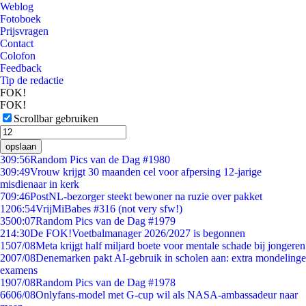
Weblog
Fotoboek
Prijsvragen
Contact
Colofon
Feedback
Tip de redactie
FOK!
FOK!
Scrollbar gebruiken
opslaan
3
09:56
Random Pics van de Dag #1980
3
09:49
Vrouw krijgt 30 maanden cel voor afpersing 12-jarige
misdienaar in kerk
7
09:46
PostNL-bezorger steekt bewoner na ruzie over pakket
12
06:54
VrijMiBabes #316 (not very sfw!)
35
00:07
Random Pics van de Dag #1979
2
14:30
De FOK!Voetbalmanager 2026/2027 is begonnen
15
07/08
Meta krijgt half miljard boete voor mentale schade bij jongeren
20
07/08
Denemarken pakt AI-gebruik in scholen aan: extra mondelinge
examens
19
07/08
Random Pics van de Dag #1978
66
06/08
Onlyfans-model met G-cup wil als NASA-ambassadeur naar