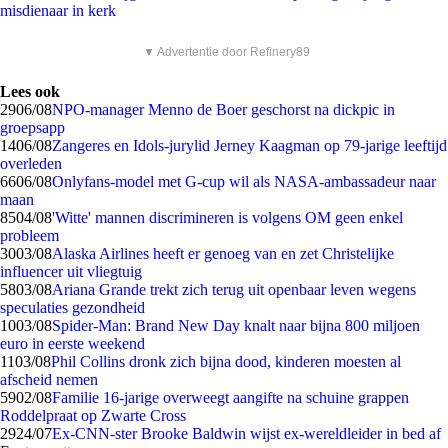
misdienaar in kerk
▼ Advertentie door Refinery89
Lees ook
29
06/08
NPO-manager Menno de Boer geschorst na dickpic in
groepsapp
14
06/08
Zangeres en Idols-jurylid Jerney Kaagman op 79-jarige leeftijd
overleden
66
06/08
Onlyfans-model met G-cup wil als NASA-ambassadeur naar
maan
85
04/08
'Witte' mannen discrimineren is volgens OM geen enkel
probleem
30
03/08
Alaska Airlines heeft er genoeg van en zet Christelijke
influencer uit vliegtuig
58
03/08
Ariana Grande trekt zich terug uit openbaar leven wegens
speculaties gezondheid
10
03/08
Spider-Man: Brand New Day knalt naar bijna 800 miljoen
euro in eerste weekend
11
03/08
Phil Collins dronk zich bijna dood, kinderen moesten al
afscheid nemen
59
02/08
Familie 16-jarige overweegt aangifte na schuine grappen
Roddelpraat op Zwarte Cross
29
24/07
Ex-CNN-ster Brooke Baldwin wijst ex-wereldleider in bed af