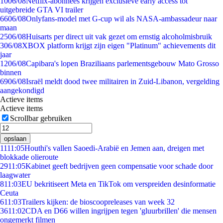
10
06/08
Netflix-abonnees krijgen exclusieve early access tot
uitgebreide GTA VI trailer
66
06/08
Onlyfans-model met G-cup wil als NASA-ambassadeur naar
maan
25
06/08
Huisarts per direct uit vak gezet om ernstig alcoholmisbruik
3
06/08
XBOX platform krijgt zijn eigen "Platinum" achievements dit
jaar
12
06/08
Capibara's lopen Braziliaans parlementsgebouw Mato Grosso
binnen
69
06/08
Israël meldt dood twee militairen in Zuid-Libanon, vergelding
aangekondigd
Actieve items
Actieve items
Scrollbar gebruiken
opslaan
11
11:05
Houthi's vallen Saoedi-Arabië en Jemen aan, dreigen met
blokkade olieroute
29
11:05
Kabinet geeft bedrijven geen compensatie voor schade door
laagwater
8
11:03
EU bekritiseert Meta en TikTok om verspreiden desinformatie
Ceuta
6
11:03
Trailers kijken: de bioscoopreleases van week 32
36
11:02
CDA en D66 willen ingrijpen tegen 'gluurbrillen' die mensen
ongemerkt filmen