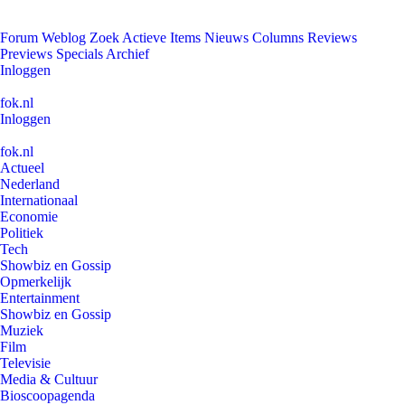
Forum
Weblog
Zoek
Actieve Items
Nieuws
Columns
Reviews
Previews
Specials
Archief
Inloggen
fok.nl
Inloggen
fok.nl
Actueel
Nederland
Internationaal
Economie
Politiek
Tech
Showbiz en Gossip
Opmerkelijk
Entertainment
Showbiz en Gossip
Muziek
Film
Televisie
Media & Cultuur
Bioscoopagenda