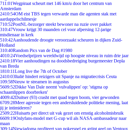
7
11:01
Wegpiraat scheurt met 146 km/u door het centrum van
Amsterdam
24
10:54
OM eist TBS tegen verwarde man die agenten stak met
aardappelschilmesje
7
10:52
PostNL-bezorger steekt bewoner na ruzie over pakket
3
10:47
Vrouw krijgt 30 maanden cel voor afpersing 12-jarige
misdienaar in kerk
5
10:42
Aanhoudende droogte veroorzaakt scheuren in dijken Zuid-
Holland
3
10:40
Random Pics van de Dag #1980
40
10:24
Voedselprijzen wereldwijd op hoogste niveau in ruim drie jaar
24
10:18
Vier aanhoudingen na doodsbedreiging burgemeester Depla
van Breda
18
10:11
Long live the 7th of October
24
10:03
Italië hindert reizigers uit Spanje na migratiecrisis Ceuta
1
09:58
Nieuw te streamen in augustus
56
09:52
Dikke Van Dale neemt 'vulvalippen' op: 'stigma op
schaamlippen doorbreken'
40
09:42
Duitser (93) crasht met quad tegen boom, vier gewonden
67
09:28
Meer agressie tegen een andersluidende politieke mening, laat
jij je intimideren?
25
09:22
Huisarts per direct uit vak gezet om ernstig alcoholmisbruik
66
09:19
Onlyfans-model met G-cup wil als NASA-ambassadeur naar
maan
3
09:14
Niewiadoma profiteert van pokerspel en grijpt geel op Ventoux