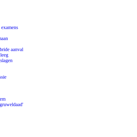
e examens
maan
bride aanval
 leeg
tslagen
ssie
eem
'gruweldaad'