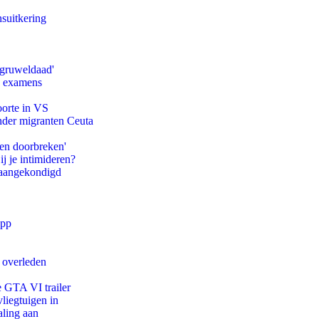
suitkering
'gruweldaad'
e examens
oorte in VS
onder migranten Ceuta
pen doorbreken'
ij je intimideren?
g aangekondigd
app
d overleden
e GTA VI trailer
iegtuigen in
aling aan