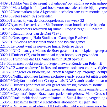
44
09:51
Dikke Van Dale neemt 'vulvalippen' op: 'stigma op schaamlip
12
09:40
Meta krijgt half miljard boete voor mentale schade bij jongeren
18
09:37
Denemarken pakt AI-gebruik in scholen aan: extra mondeling
23
09:05
Peter Faber (82) overleden
5
05:00
Trailers kijken: de bioscoopreleases van week 32
0
03:37
Ajax veel te sterk voor Shelbourne, maar houdt schade beperkt
1
02:34
Nieuwkomers schitteren bij ruime Europese zege FC Twente
19
00:45
Random Pics van de Dag #1978
14
22:04
Ontslagen bij Halo Studios na Campaign Evolved
15
22:01
PS5-doos waarschuwt voor einde fysieke games
2
21:03
Le Court wint na nerveuze finale, Pieterse derde
29
20:40
NPO-manager Menno de Boer geschorst na dickpic in groeps
30
20:11
Duitser (93) crasht met quad tegen boom, vier gewonden
44
20:03
Trump wil dat J.D. Vance hem in 2028 opvolgt
1
19:50
Lemmen boekt eerste profzege in zware Ronde van Polen-rit
23
19:42
'Zwarte weduwes' in Rusland trouwen soldaten voor overlijden
14
18:20
Zangeres en Idols-jurylid Jerney Kaagman op 79-jarige leeftij
10
06/08
Netflix-abonnees krijgen exclusieve early access tot uitgebreid
64
06/08
Onlyfans-model met G-cup wil als NASA-ambassadeur naar 
24
06/08
Huisarts per direct uit vak gezet om ernstig alcoholmisbruik
3
06/08
XBOX platform krijgt zijn eigen "Platinum" achievements dit ja
12
06/08
Capibara's lopen Braziliaans parlementsgebouw Mato Grosso 
69
06/08
Israël meldt dood twee militairen in Zuid-Libanon, vergeldin
15
06/08
Hiroshima herdenkt slachtoffers atoombom, 81 jaar later
19
06/08
Drone met explosieven bij Duits vliegveld voedt vrees voor hy