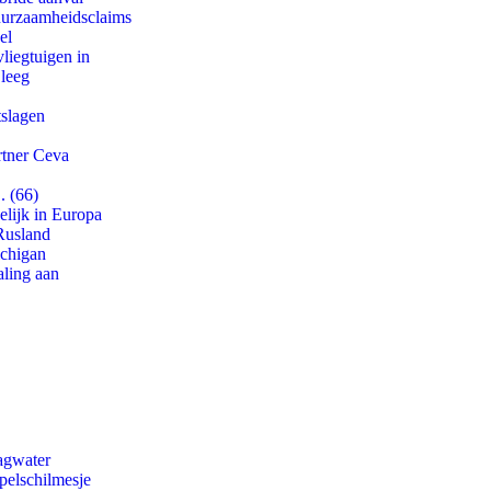
duurzaamheidsclaims
el
iegtuigen in
 leeg
tslagen
rtner Ceva
. (66)
lijk in Europa
Rusland
ichigan
aling aan
agwater
pelschilmesje