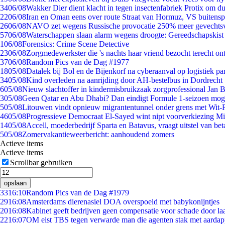
34
06/08
Wakker Dier dient klacht in tegen insectenfabriek Protix om 
22
06/08
Iran en Oman eens over route Straat van Hormuz, VS buitensp
26
06/08
NAVO zet wegens Russische provocatie 250% meer gevechtsvl
57
06/08
Waterschappen slaan alarm wegens droogte: Gereedschapskist
1
06/08
Forensics: Crime Scene Detective
23
06/08
Zorgmedewerkster die 's nachts haar vriend bezocht terecht on
37
06/08
Random Pics van de Dag #1977
18
05/08
Datalek bij Bol en de Bijenkorf na cyberaanval op logistiek pa
34
05/08
Kind overleden na aanrijding door AH-bestelbus in Dordrecht
6
05/08
Nieuw slachtoffer in kindermisbruikzaak zorgprofessional Jan B
3
05/08
Geen Qatar en Abu Dhabi? Dan eindigt Formule 1-seizoen moge
5
05/08
Litouwen vindt opnieuw migrantentunnel onder grens met Wit-
46
05/08
Progressieve Democraat El-Sayed wint nipt voorverkiezing M
14
05/08
Accell, moederbedrijf Sparta en Batavus, vraagt uitstel van bet
5
05/08
Zomervakantieweerbericht: aanhoudend zomers
Actieve items
Actieve items
Scrollbar gebruiken
opslaan
33
16:10
Random Pics van de Dag #1979
29
16:08
Amsterdams dierenasiel DOA overspoeld met babykonijntjes
20
16:08
Kabinet geeft bedrijven geen compensatie voor schade door la
22
16:07
OM eist TBS tegen verwarde man die agenten stak met aardap