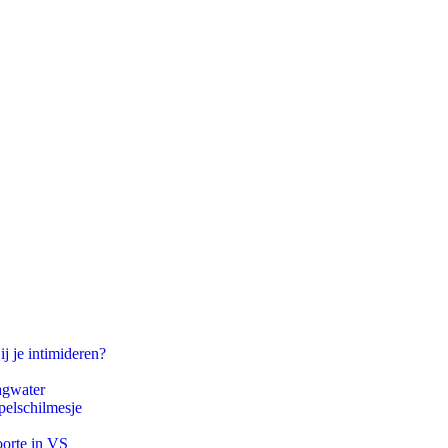
ij je intimideren?
agwater
pelschilmesje
oorte in VS