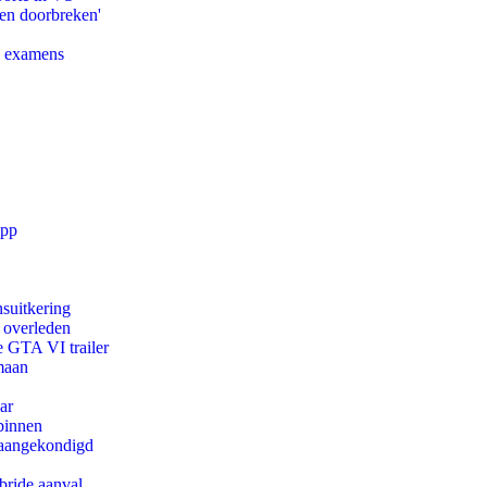
pen doorbreken'
e examens
app
suitkering
d overleden
e GTA VI trailer
maan
ar
binnen
g aangekondigd
bride aanval