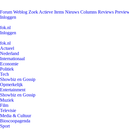
Forum
Weblog
Zoek
Actieve Items
Nieuws
Columns
Reviews
Previe
Inloggen
fok.nl
Inloggen
fok.nl
Actueel
Nederland
Internationaal
Economie
Politiek
Tech
Showbiz en Gossip
Opmerkelijk
Entertainment
Showbiz en Gossip
Muziek
Film
Televisie
Media & Cultuur
Bioscoopagenda
Sport