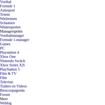
Voetbal
Formule 1
Autosport
Tennis
Wielrennen
Schaatsen
Wintersporten
Managerspelen
Voetbalmanager
Formule 1-manager
Games
PC
Playstation 4
Xbox One
Nintendo Switch
Xbox Series X|S
PlayStation 5
Film & TV
Film
Televisie
Trailers en Videos
Bioscoopagenda
Forum
Meer
Weblog