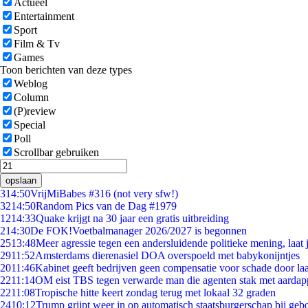
Actueel
Entertainment
Sport
Film & Tv
Games
Toon berichten van deze types
Weblog
Column
(P)review
Special
Poll
Scrollbar gebruiken
opslaan
3
14:50
VrijMiBabes #316 (not very sfw!)
32
14:50
Random Pics van de Dag #1979
12
14:33
Quake krijgt na 30 jaar een gratis uitbreiding
2
14:30
De FOK!Voetbalmanager 2026/2027 is begonnen
25
13:48
Meer agressie tegen een andersluidende politieke mening, laat j
29
11:52
Amsterdams dierenasiel DOA overspoeld met babykonijntjes
20
11:46
Kabinet geeft bedrijven geen compensatie voor schade door la
22
11:14
OM eist TBS tegen verwarde man die agenten stak met aardap
22
11:08
Tropische hitte keert zondag terug met lokaal 32 graden
24
10:12
Trump grijpt weer in op automatisch staatsburgerschap bij geb