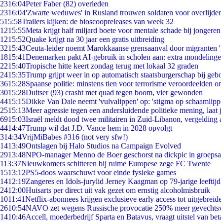
23
16:04
Peter Faber (82) overleden
23
16:04
'Zwarte weduwes' in Rusland trouwen soldaten voor overlijden
5
15:58
Trailers kijken: de bioscoopreleases van week 32
12
15:55
Meta krijgt half miljard boete voor mentale schade bij jongeren
12
15:52
Quake krijgt na 30 jaar een gratis uitbreiding
32
15:43
Ceuta-leider noemt Marokkaanse grensaanval door migranten 
18
15:41
Denemarken pakt AI-gebruik in scholen aan: extra mondeling
22
15:40
Tropische hitte keert zondag terug met lokaal 32 graden
24
15:35
Trump grijpt weer in op automatisch staatsburgerschap bij geb
36
15:28
Spaanse politie: minstens tien voor terrorisme veroordeelden 
30
15:28
Duitser (93) crasht met quad tegen boom, vier gewonden
44
15:15
Dikke Van Dale neemt 'vulvalippen' op: 'stigma op schaamlip
25
15:13
Meer agressie tegen een andersluidende politieke mening, laat j
69
15:03
Israël meldt dood twee militairen in Zuid-Libanon, vergeldin
44
14:47
Trump wil dat J.D. Vance hem in 2028 opvolgt
3
14:34
VrijMiBabes #316 (not very sfw!)
14
13:49
Ontslagen bij Halo Studios na Campaign Evolved
29
13:48
NPO-manager Menno de Boer geschorst na dickpic in groeps
1
13:37
Nieuwkomers schitteren bij ruime Europese zege FC Twente
15
13:12
PS5-doos waarschuwt voor einde fysieke games
14
12:19
Zangeres en Idols-jurylid Jerney Kaagman op 79-jarige leeftij
24
12:00
Huisarts per direct uit vak gezet om ernstig alcoholmisbruik
10
11:41
Netflix-abonnees krijgen exclusieve early access tot uitgebreid
26
10:54
NAVO zet wegens Russische provocatie 250% meer gevechtsvl
14
10:46
Accell, moederbedrijf Sparta en Batavus, vraagt uitstel van bet