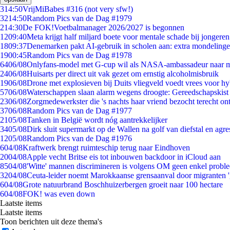
3
14:50
VrijMiBabes #316 (not very sfw!)
32
14:50
Random Pics van de Dag #1979
2
14:30
De FOK!Voetbalmanager 2026/2027 is begonnen
12
09:40
Meta krijgt half miljard boete voor mentale schade bij jongeren
18
09:37
Denemarken pakt AI-gebruik in scholen aan: extra mondeling
19
00:45
Random Pics van de Dag #1978
64
06/08
Onlyfans-model met G-cup wil als NASA-ambassadeur naar 
24
06/08
Huisarts per direct uit vak gezet om ernstig alcoholmisbruik
19
06/08
Drone met explosieven bij Duits vliegveld voedt vrees voor hy
57
06/08
Waterschappen slaan alarm wegens droogte: Gereedschapskist
23
06/08
Zorgmedewerkster die 's nachts haar vriend bezocht terecht on
37
06/08
Random Pics van de Dag #1977
21
05/08
Tanken in België wordt nóg aantrekkelijker
34
05/08
Dirk sluit supermarkt op de Wallen na golf van diefstal en agre
12
05/08
Random Pics van de Dag #1976
6
04/08
Kraftwerk brengt ruimteschip terug naar Eindhoven
20
04/08
Apple vecht Britse eis tot inbouwen backdoor in iCloud aan
85
04/08
'Witte' mannen discrimineren is volgens OM geen enkel probl
32
04/08
Ceuta-leider noemt Marokkaanse grensaanval door migranten 
6
04/08
Grote natuurbrand Boschhuizerbergen groeit naar 100 hectare
6
04/08
FOK! was even down
Laatste items
Laatste items
Toon berichten uit deze thema's