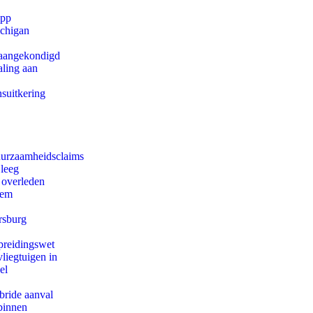
app
ichigan
g aangekondigd
aling aan
suitkering
duurzaamheidsclaims
 leeg
 overleden
eem
rsburg
preidingswet
iegtuigen in
el
bride aanval
binnen