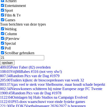
Actueel
Entertainment
Sport
Film & Tv
Games
Toon berichten van deze types
Weblog
Column
(P)review
Special
Poll
Scrollbar gebruiken
opslaan
4
09:05
Peter Faber (82) overleden
1
08:03
VrijMiBabes #316 (not very sfw!)
8
07:34
Random Pics van de Dag #1979
2
05:00
Trailers kijken: de bioscoopreleases van week 32
0
03:37
Ajax veel te sterk voor Shelbourne, maar houdt schade beperkt
0
02:34
Nieuwkomers schitteren bij ruime Europese zege FC Twente
19
00:45
Random Pics van de Dag #1978
11
22:04
Ontslagen bij Halo Studios na Campaign Evolved
11
22:01
PS5-doos waarschuwt voor einde fysieke games
2
21:30
De FOK!Voetbalmanager 2026/2027 is begonnen