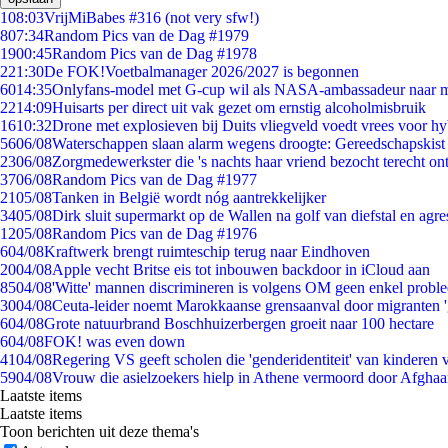
1
08:03
VrijMiBabes #316 (not very sfw!)
8
07:34
Random Pics van de Dag #1979
19
00:45
Random Pics van de Dag #1978
2
21:30
De FOK!Voetbalmanager 2026/2027 is begonnen
60
14:35
Onlyfans-model met G-cup wil als NASA-ambassadeur naar 
22
14:09
Huisarts per direct uit vak gezet om ernstig alcoholmisbruik
16
10:32
Drone met explosieven bij Duits vliegveld voedt vrees voor hy
56
06/08
Waterschappen slaan alarm wegens droogte: Gereedschapskist
23
06/08
Zorgmedewerkster die 's nachts haar vriend bezocht terecht on
37
06/08
Random Pics van de Dag #1977
21
05/08
Tanken in België wordt nóg aantrekkelijker
34
05/08
Dirk sluit supermarkt op de Wallen na golf van diefstal en agre
12
05/08
Random Pics van de Dag #1976
6
04/08
Kraftwerk brengt ruimteschip terug naar Eindhoven
20
04/08
Apple vecht Britse eis tot inbouwen backdoor in iCloud aan
85
04/08
'Witte' mannen discrimineren is volgens OM geen enkel probl
30
04/08
Ceuta-leider noemt Marokkaanse grensaanval door migranten 
6
04/08
Grote natuurbrand Boschhuizerbergen groeit naar 100 hectare
6
04/08
FOK! was even down
41
04/08
Regering VS geeft scholen die 'genderidentiteit' van kinderen
59
04/08
Vrouw die asielzoekers hielp in Athene vermoord door Afghaa
Laatste items
Laatste items
Toon berichten uit deze thema's