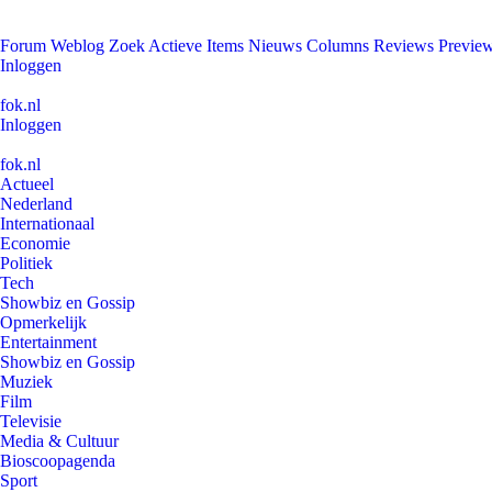
Forum
Weblog
Zoek
Actieve Items
Nieuws
Columns
Reviews
Previe
Inloggen
fok.nl
Inloggen
fok.nl
Actueel
Nederland
Internationaal
Economie
Politiek
Tech
Showbiz en Gossip
Opmerkelijk
Entertainment
Showbiz en Gossip
Muziek
Film
Televisie
Media & Cultuur
Bioscoopagenda
Sport