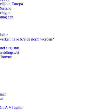
lijk in Europa
Rusland
ichigan
aling aan
ollar
 werken na je 67e de norm worden?
and augustus
preidingswet
n Hormuz
maan
ar
 GTA VI trailer