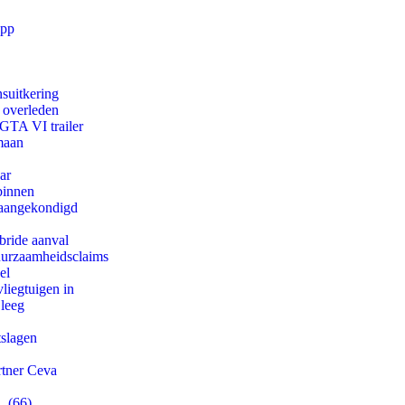
app
suitkering
d overleden
 GTA VI trailer
maan
ar
binnen
g aangekondigd
bride aanval
duurzaamheidsclaims
el
iegtuigen in
 leeg
tslagen
rtner Ceva
. (66)