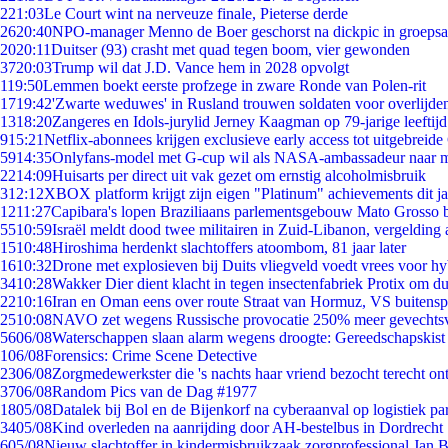
2
21:03
Le Court wint na nerveuze finale, Pieterse derde
26
20:40
NPO-manager Menno de Boer geschorst na dickpic in groeps
20
20:11
Duitser (93) crasht met quad tegen boom, vier gewonden
37
20:03
Trump wil dat J.D. Vance hem in 2028 opvolgt
1
19:50
Lemmen boekt eerste profzege in zware Ronde van Polen-rit
17
19:42
'Zwarte weduwes' in Rusland trouwen soldaten voor overlijden
13
18:20
Zangeres en Idols-jurylid Jerney Kaagman op 79-jarige leeftij
9
15:21
Netflix-abonnees krijgen exclusieve early access tot uitgebreide
59
14:35
Onlyfans-model met G-cup wil als NASA-ambassadeur naar 
22
14:09
Huisarts per direct uit vak gezet om ernstig alcoholmisbruik
3
12:12
XBOX platform krijgt zijn eigen "Platinum" achievements dit ja
12
11:27
Capibara's lopen Braziliaans parlementsgebouw Mato Grosso 
55
10:59
Israël meldt dood twee militairen in Zuid-Libanon, vergeldin
15
10:48
Hiroshima herdenkt slachtoffers atoombom, 81 jaar later
16
10:32
Drone met explosieven bij Duits vliegveld voedt vrees voor hy
34
10:28
Wakker Dier dient klacht in tegen insectenfabriek Protix om 
22
10:16
Iran en Oman eens over route Straat van Hormuz, VS buitensp
25
10:08
NAVO zet wegens Russische provocatie 250% meer gevechtsvl
56
06/08
Waterschappen slaan alarm wegens droogte: Gereedschapskist
1
06/08
Forensics: Crime Scene Detective
23
06/08
Zorgmedewerkster die 's nachts haar vriend bezocht terecht on
37
06/08
Random Pics van de Dag #1977
18
05/08
Datalek bij Bol en de Bijenkorf na cyberaanval op logistiek pa
34
05/08
Kind overleden na aanrijding door AH-bestelbus in Dordrecht
6
05/08
Nieuw slachtoffer in kindermisbruikzaak zorgprofessional Jan B