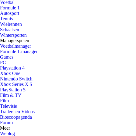
Voetbal
Formule 1
Autosport
Tennis
Wielrennen
Schaatsen
Wintersporten
Managerspelen
Voetbalmanager
Formule 1-manager
Games
PC
Playstation 4
Xbox One
Nintendo Switch
Xbox Series X|S
PlayStation 5
Film & TV
Film
Televisie
Trailers en Videos
Bioscoopagenda
Forum
Meer
Weblog