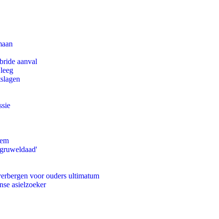
maan
bride aanval
 leeg
tslagen
ssie
eem
'gruweldaad'
 verbergen voor ouders ultimatum
nse asielzoeker