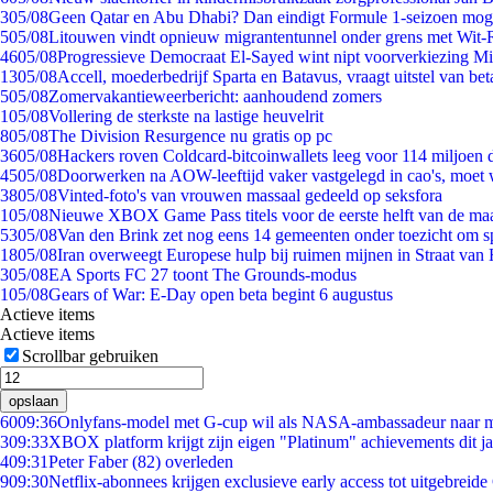
3
05/08
Geen Qatar en Abu Dhabi? Dan eindigt Formule 1-seizoen moge
5
05/08
Litouwen vindt opnieuw migrantentunnel onder grens met Wit-
46
05/08
Progressieve Democraat El-Sayed wint nipt voorverkiezing M
13
05/08
Accell, moederbedrijf Sparta en Batavus, vraagt uitstel van bet
5
05/08
Zomervakantieweerbericht: aanhoudend zomers
1
05/08
Vollering de sterkste na lastige heuvelrit
8
05/08
The Division Resurgence nu gratis op pc
36
05/08
Hackers roven Coldcard-bitcoinwallets leeg voor 114 miljoen d
45
05/08
Doorwerken na AOW-leeftijd vaker vastgelegd in cao's, moet
38
05/08
Vinted-foto's van vrouwen massaal gedeeld op seksfora
1
05/08
Nieuwe XBOX Game Pass titels voor de eerste helft van de ma
53
05/08
Van den Brink zet nog eens 14 gemeenten onder toezicht om s
18
05/08
Iran overweegt Europese hulp bij ruimen mijnen in Straat va
3
05/08
EA Sports FC 27 toont The Grounds-modus
1
05/08
Gears of War: E-Day open beta begint 6 augustus
Actieve items
Actieve items
Scrollbar gebruiken
opslaan
60
09:36
Onlyfans-model met G-cup wil als NASA-ambassadeur naar 
3
09:33
XBOX platform krijgt zijn eigen "Platinum" achievements dit ja
4
09:31
Peter Faber (82) overleden
9
09:30
Netflix-abonnees krijgen exclusieve early access tot uitgebreide