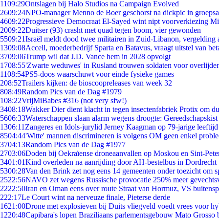
11
09:29
Ontslagen bij Halo Studios na Campaign Evolved
26
09:24
NPO-manager Menno de Boer geschorst na dickpic in groeps
46
09:22
Progressieve Democraat El-Sayed wint nipt voorverkiezing M
20
09:22
Duitser (93) crasht met quad tegen boom, vier gewonden
55
09:21
Israël meldt dood twee militairen in Zuid-Libanon, vergeldin
13
09:08
Accell, moederbedrijf Sparta en Batavus, vraagt uitstel van bet
37
09:06
Trump wil dat J.D. Vance hem in 2028 opvolgt
17
08:55
'Zwarte weduwes' in Rusland trouwen soldaten voor overlijden
11
08:54
PS5-doos waarschuwt voor einde fysieke games
2
08:52
Trailers kijken: de bioscoopreleases van week 32
8
08:49
Random Pics van de Dag #1979
1
08:22
VrijMiBabes #316 (not very sfw!)
34
08:18
Wakker Dier dient klacht in tegen insectenfabriek Protix om 
56
06:33
Waterschappen slaan alarm wegens droogte: Gereedschapskist
13
06:11
Zangeres en Idols-jurylid Jerney Kaagman op 79-jarige leeftijd
85
04:44
'Witte' mannen discrimineren is volgens OM geen enkel probl
37
04:13
Random Pics van de Dag #1977
27
03:06
Doden bij Oekraïense droneaanvallen op Moskou en Sint-Pete
34
01:01
Kind overleden na aanrijding door AH-bestelbus in Dordrecht
53
00:28
Van den Brink zet nog eens 14 gemeenten onder toezicht om s
25
22:56
NAVO zet wegens Russische provocatie 250% meer gevechtsvl
22
22:50
Iran en Oman eens over route Straat van Hormuz, VS buitensp
2
22:17
Le Court wint na nerveuze finale, Pieterse derde
16
21:00
Drone met explosieven bij Duits vliegveld voedt vrees voor hy
12
20:48
Capibara's lopen Braziliaans parlementsgebouw Mato Grosso 