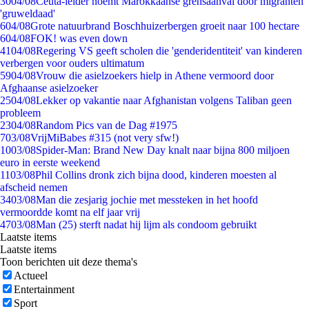
30
04/08
Ceuta-leider noemt Marokkaanse grensaanval door migranten
'gruweldaad'
6
04/08
Grote natuurbrand Boschhuizerbergen groeit naar 100 hectare
6
04/08
FOK! was even down
41
04/08
Regering VS geeft scholen die 'genderidentiteit' van kinderen
verbergen voor ouders ultimatum
59
04/08
Vrouw die asielzoekers hielp in Athene vermoord door
Afghaanse asielzoeker
25
04/08
Lekker op vakantie naar Afghanistan volgens Taliban geen
probleem
23
04/08
Random Pics van de Dag #1975
7
03/08
VrijMiBabes #315 (not very sfw!)
10
03/08
Spider-Man: Brand New Day knalt naar bijna 800 miljoen
euro in eerste weekend
11
03/08
Phil Collins dronk zich bijna dood, kinderen moesten al
afscheid nemen
34
03/08
Man die zesjarig jochie met messteken in het hoofd
vermoordde komt na elf jaar vrij
47
03/08
Man (25) sterft nadat hij lijm als condoom gebruikt
Laatste items
Laatste items
Toon berichten uit deze thema's
Actueel
Entertainment
Sport