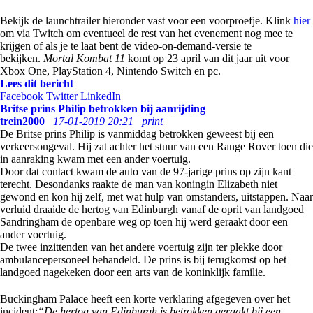
Bekijk de launchtrailer hieronder vast voor een voorproefje. Klink
hier
om via Twitch om eventueel de rest van het evenement nog mee te
krijgen of als je te laat bent de video-on-demand-versie te
bekijken.
Mortal Kombat 11
komt op 23 april van dit jaar uit voor
Xbox One, PlayStation 4, Nintendo Switch en pc.
Lees dit bericht
Facebook
Twitter
LinkedIn
Britse prins Philip betrokken bij aanrijding
trein2000
17-01-2019 20:21
print
De Britse prins Philip is vanmiddag betrokken geweest bij een
verkeersongeval. Hij zat achter het stuur van een Range Rover toen die
in aanraking kwam met een ander voertuig.
Door dat contact kwam de auto van de 97-jarige prins op zijn kant
terecht. Desondanks raakte de man van koningin Elizabeth niet
gewond en kon hij zelf, met wat hulp van omstanders, uitstappen. Naar
verluid draaide de hertog van Edinburgh vanaf de oprit van landgoed
Sandringham de openbare weg op toen hij werd geraakt door een
ander voertuig.
De twee inzittenden van het andere voertuig zijn ter plekke door
ambulancepersoneel behandeld. De prins is bij terugkomst op het
landgoed nagekeken door een arts van de koninklijk familie.
Buckingham Palace heeft een korte verklaring afgegeven over het
incident:
“De hertog van Edinburgh is betrokken geraakt bij een