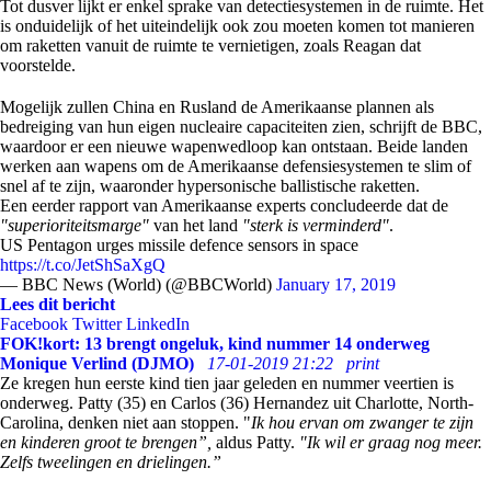
Tot dusver lijkt er enkel sprake van detectiesystemen in de ruimte. Het
is onduidelijk of het uiteindelijk ook zou moeten komen tot manieren
om raketten vanuit de ruimte te vernietigen, zoals Reagan dat
voorstelde.
Mogelijk zullen China en Rusland de Amerikaanse plannen als
bedreiging van hun eigen nucleaire capaciteiten zien, schrijft de BBC,
waardoor er een nieuwe wapenwedloop kan ontstaan. Beide landen
werken aan wapens om de Amerikaanse defensiesystemen te slim of
snel af te zijn, waaronder hypersonische ballistische raketten.
Een eerder rapport van Amerikaanse experts concludeerde dat de
"superioriteitsmarge"
van het land
"sterk is verminderd"
.
US Pentagon urges missile defence sensors in space
https://t.co/JetShSaXgQ
— BBC News (World) (@BBCWorld)
January 17, 2019
Lees dit bericht
Facebook
Twitter
LinkedIn
FOK!kort: 13 brengt ongeluk, kind nummer 14 onderweg
Monique Verlind (DJMO)
17-01-2019 21:22
print
Ze kregen hun eerste kind tien jaar geleden en nummer veertien is
onderweg. Patty (35) en Carlos (36) Hernandez uit Charlotte, North-
Carolina, denken niet aan stoppen. "
Ik hou ervan om zwanger te zijn
en kinderen groot te brengen”,
aldus Patty.
"Ik wil er graag nog meer.
Zelfs tweelingen en drielingen.”