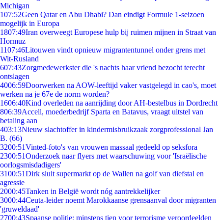
Michigan
1
07:52
Geen Qatar en Abu Dhabi? Dan eindigt Formule 1-seizoen
mogelijk in Europa
18
07:49
Iran overweegt Europese hulp bij ruimen mijnen in Straat van
Hormuz
11
07:46
Litouwen vindt opnieuw migrantentunnel onder grens met
Wit-Rusland
6
07:43
Zorgmedewerkster die 's nachts haar vriend bezocht terecht
ontslagen
40
06:59
Doorwerken na AOW-leeftijd vaker vastgelegd in cao's, moet
werken na je 67e de norm worden?
16
06:40
Kind overleden na aanrijding door AH-bestelbus in Dordrecht
8
06:39
Accell, moederbedrijf Sparta en Batavus, vraagt uitstel van
betaling aan
4
03:13
Nieuw slachtoffer in kindermisbruikzaak zorgprofessional Jan
B. (66)
32
00:51
Vinted-foto's van vrouwen massaal gedeeld op seksfora
23
00:51
Onderzoek naar flyers met waarschuwing voor 'Israëlische
oorlogsmisdadigers'
31
00:51
Dirk sluit supermarkt op de Wallen na golf van diefstal en
agressie
20
00:45
Tanken in België wordt nóg aantrekkelijker
30
00:44
Ceuta-leider noemt Marokkaanse grensaanval door migranten
'gruweldaad'
27
00:43
Spaanse politie: minstens tien voor terrorisme veroordeelden