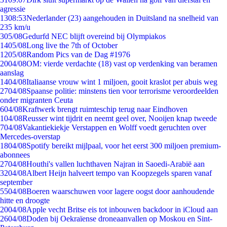
agressie
13
08:53
Nederlander (23) aangehouden in Duitsland na snelheid van
235 km/u
3
05/08
Gedurfd NEC blijft overeind bij Olympiakos
14
05/08
Long live the 7th of October
12
05/08
Random Pics van de Dag #1976
20
04/08
OM: vierde verdachte (18) vast op verdenking van beramen
aanslag
14
04/08
Italiaanse vrouw wint 1 miljoen, gooit kraslot per abuis weg
27
04/08
Spaanse politie: minstens tien voor terrorisme veroordeelden
onder migranten Ceuta
6
04/08
Kraftwerk brengt ruimteschip terug naar Eindhoven
1
04/08
Reusser wint tijdrit en neemt geel over, Nooijen knap tweede
7
04/08
Vakantiekiekje Verstappen en Wolff voedt geruchten over
Mercedes-overstap
18
04/08
Spotify bereikt mijlpaal, voor het eerst 300 miljoen premium-
abonnees
27
04/08
Houthi's vallen luchthaven Najran in Saoedi-Arabië aan
32
04/08
Albert Heijn halveert tempo van Koopzegels sparen vanaf
september
55
04/08
Boeren waarschuwen voor lagere oogst door aanhoudende
hitte en droogte
20
04/08
Apple vecht Britse eis tot inbouwen backdoor in iCloud aan
26
04/08
Doden bij Oekraïense droneaanvallen op Moskou en Sint-