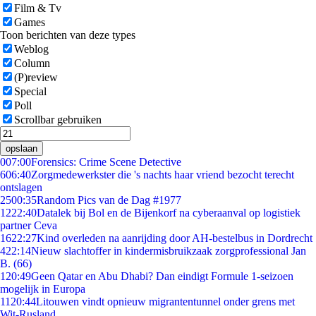
Film & Tv
Games
Toon berichten van deze types
Weblog
Column
(P)review
Special
Poll
Scrollbar gebruiken
opslaan
0
07:00
Forensics: Crime Scene Detective
6
06:40
Zorgmedewerkster die 's nachts haar vriend bezocht terecht
ontslagen
25
00:35
Random Pics van de Dag #1977
12
22:40
Datalek bij Bol en de Bijenkorf na cyberaanval op logistiek
partner Ceva
16
22:27
Kind overleden na aanrijding door AH-bestelbus in Dordrecht
4
22:14
Nieuw slachtoffer in kindermisbruikzaak zorgprofessional Jan
B. (66)
1
20:49
Geen Qatar en Abu Dhabi? Dan eindigt Formule 1-seizoen
mogelijk in Europa
11
20:44
Litouwen vindt opnieuw migrantentunnel onder grens met
Wit-Rusland