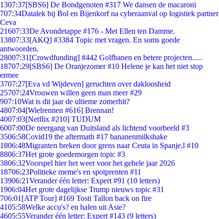
13
07:37
[SBS6] De Bondgenoten #317 We dansen de macaroni
7
07:34
Datalek bij Bol en Bijenkorf na cyberaanval op logistiek partner
Ceva
216
07:33
De Avondetappe #176 - Met Ellen ten Damme.
138
07:33
[AKQ] #3384 Topic met vragen. En soms goede
antwoorden.
280
07:31
[Crowdfunding] #442 Golfbanen en betere projecten.....
187
07:29
[SBS6] De Oranjezomer #10 Helene je kan het niet stop
ermee
37
07:27
[Eva vd Wijdeven] geruchten over dakloosheid
257
07:24
Vrouwen willen geen man meer #29
9
07:10
Wat is dit jaar de ultieme zomerhit?
48
07:04
[Wielrennen #616] Brennan!
40
07:03
[Netflix #210] TUDUM
60
07:00
De neergang van Duitsland als lichtend voorbeeld #3
35
06:58
Covid19 the aftermath #17 bananenmilkshake
18
06:48
Migranten breken door grens naar Ceuta in Spanje,l #10
88
06:37
Het grote goedemorgen topic #3
38
06:32
Voorspel hier het weer voor het gehele jaar 2026
187
06:23
Politieke meme's en spotprenten #11
139
06:21
Verander één letter: Expert #91 (10 letters)
19
06:04
Het grote dagelijkse Trump nieuws topic #31
7
06:01
[ATP Tour] #169 Tosti Tallon back on fire
41
05:58
Welke accu's? en halen uit Asie?
46
05:55
Verander één letter: Expert #143 (9 letters)