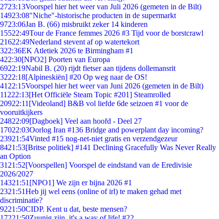
27
23:13
Voorspel hier het weer van Juli 2026 (gemeten in de Bilt)
149
23:08
"Niche"-historische producten in de supermarkt
97
23:06
Jan B. (66) misbruikt zeker 14 kinderen
155
22:49
Tour de France femmes 2026 #3 Tijd voor de borstcrawl
216
22:49
Nederland stevent af op watertekort
3
22:36
EK Atletiek 2026 te Birmingham #1
4
22:30
[NPO2] Poorten van Europa
69
22:19
Nabil B. (20) rijdt fietser aan tijdens dollemansrit
32
22:18
[Alpineskiën] #20 Op weg naar de OS!
41
22:15
Voorspel hier het weer van Juni 2026 (gemeten in de Bilt)
112
22:13
[Het Officiële Steam Topic #201] Steamrolled
209
22:11
[Videoland] B&B vol liefde 6de seizoen #1 voor de
vooruitkijkers
248
22:09
[Dagboek] Veel aan hoofd - Deel 27
170
22:03
Oorlog Iran #136 Bridge and powerplant day incoming?
239
21:54
Vinted #15 nog-net-niet gratis en verzendgezeur
84
21:53
[Britse politiek] #141 Declining Gracefully Was Never Really
an Option
31
21:52
[Voorspellen] Voorspel de eindstand van de Eredivisie
2026/2027
143
21:51
[NPO1] We zijn er bijna 2026 #1
23
21:51
Heb jij wel eens (online of irl) te maken gehad met
discriminatie?
92
21:50
CIDP. Kent u dat, beste mensen?
172
21:50
Zuunig zijn, it's a way of life! #22