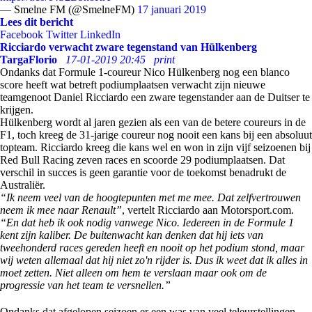
— Smelne FM (@SmelneFM)
17 januari 2019
Lees dit bericht
Facebook
Twitter
LinkedIn
Ricciardo verwacht zware tegenstand van Hülkenberg
TargaFlorio
17-01-2019 20:45
print
Ondanks dat Formule 1-coureur Nico Hülkenberg nog een blanco
score heeft wat betreft podiumplaatsen verwacht zijn nieuwe
teamgenoot Daniel Ricciardo een zware tegenstander aan de Duitser te
krijgen.
Hülkenberg wordt al jaren gezien als een van de betere coureurs in de
F1, toch kreeg de 31-jarige coureur nog nooit een kans bij een absoluut
topteam. Ricciardo kreeg die kans wel en won in zijn vijf seizoenen bij
Red Bull Racing zeven races en scoorde 29 podiumplaatsen. Dat
verschil in succes is geen garantie voor de toekomst benadrukt de
Australiër.
“Ik neem veel van de hoogtepunten met me mee. Dat zelfvertrouwen
neem ik mee naar Renault”
, vertelt Ricciardo aan Motorsport.com.
“En dat heb ik ook nodig vanwege Nico. Iedereen in de Formule 1
kent zijn kaliber. De buitenwacht kan denken dat hij iets van
tweehonderd races gereden heeft en nooit op het podium stond, maar
wij weten allemaal dat hij niet zo'n rijder is. Dus ik weet dat ik alles in
moet zetten. Niet alleen om hem te verslaan maar ook om de
progressie van het team te versnellen.”
Ondanks dat afgelopen seizoen er een was van veel teleurstellingen