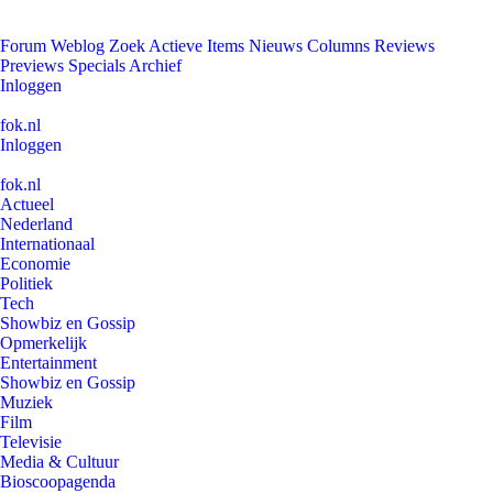
Forum
Weblog
Zoek
Actieve Items
Nieuws
Columns
Reviews
Previews
Specials
Archief
Inloggen
fok.nl
Inloggen
fok.nl
Actueel
Nederland
Internationaal
Economie
Politiek
Tech
Showbiz en Gossip
Opmerkelijk
Entertainment
Showbiz en Gossip
Muziek
Film
Televisie
Media & Cultuur
Bioscoopagenda