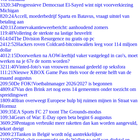
33
20:34
Progressieve Democraat El-Sayed wint nipt voorverkiezing
Michigan
8
20:24
Accell, moederbedrijf Sparta en Batavus, vraagt uitstel van
betaling aan
4
20:11
Zomervakantieweerbericht: aanhoudend zomers
1
19:48
Vollering de sterkste na lastige heuvelrit
6
14:04
The Division Resurgence nu gratis op pc
24
12:52
Hackers roven Coldcard-bitcoinwallets leeg voor 114 miljoen
dollar
40
12:15
Doorwerken na AOW-leeftijd vaker vastgelegd in cao's, moet
werken na je 67e de norm worden?
32
11:40
Vinted-foto's van vrouwen massaal gedeeld op seksfora
1
11:21
Nieuwe XBOX Game Pass titels voor de eerste helft van de
maand augustus
2
09:50
De FOK!Voetbalmanager 2026/2027 is begonnen
48
09:47
Van den Brink zet nog eens 14 gemeenten onder toezicht om
spreidingswet
18
09:40
Iran overweegt Europese hulp bij ruimen mijnen in Straat van
Hormuz
3
09:35
EA Sports FC 27 toont The Grounds-modus
1
09:34
Gears of War: E-Day open beta begint 6 augustus
36
09:29
Pentagon verbruikt meer raketten dan kan worden aangevuld,
tekort dreigt
20
09:23
Tanken in België wordt nóg aantrekkelijker
31
09:07
Dirk sluit supermarkt op de Wallen na golf van diefstal en