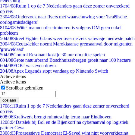
Petersburg
17
04/08
Ruim 1 op de 7 Nederlanders gaan deze zomer onverzekerd
op reis
23
04/08
Onderzoek naar flyers met waarschuwing voor 'Israëlische
oorlogsmisdadigers'
81
04/08
'Witte' mannen discrimineren is volgens OM geen enkel
probleem
5
04/08
Street Fighter 6-fans weer over de zeik vanwege nieuwste patch
30
04/08
Ceuta-leider noemt Marokkaanse grensaanval door migranten
'gruweldaad'
5
04/08
Control Resonant kost je 30 uur om uit te spelen
6
04/08
Grote natuurbrand Boschhuizerbergen groeit naar 100 hectare
6
04/08
FOK! was even down
2
04/08
Apex Legends stopt vandaag op Nintendo Switch
Actieve items
Actieve items
Scrollbar gebruiken
opslaan
17
08:11
Ruim 1 op de 7 Nederlanders gaan deze zomer onverzekerd
op reis
6
08:06
Kraftwerk brengt ruimteschip terug naar Eindhoven
12
08:04
Datalek bij Bol en de Bijenkorf na cyberaanval op logistiek
partner Ceva
33
08:03
Progressieve Democraat El-Sayed wint nipt voorverkiezing