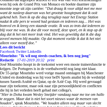
won hij ook de Grand Prix van Monaco en boekte daarmee zijn
mooiste zege uit zijn carrière:
“Dat draag ik voor altijd met me mee
want de nasleep daarvan was het grootste hoogtepunt dat ik ooit
gekend heb. Toen ik op die dag terugliep naar het Energy Station
nadat ik alle pers te woord had gestaan en iedereen zag… Het was
bomvol en ik kreeg een staande ovatie. Ik was zo trots dat iedereen zo
blij voor me was. Ik doe dit voor mezelf, deze sport, en ik stop op de
dag dat ik het niet meer leuk vind. Het was geweldig dat ik die dag
zoveel mensen blij maakte. Op dat moment voelde ik dat ik het niet
alleen voor mezelf doe.”
Lees dit bericht
Facebook
Twitter
LinkedIn
Mourinho: "Ik wil nog steeds coachen, ik ben nog jong"
Redactie
17-01-2019 20:32
print
José Mourinho hoopt in de toekomst weer een mooie trainersfunctie te
krijgen. De Portugees is in de voetbalwereld nog lang niet klaar.
De 55-jarige Mourinho werd vorige maand ontslagen bij Manchester
United en donderdag was hij voor beIN Sports analist bij de wedstrijd
tussen Saoedi-Arabië en Qatar, op de Azië Cup. Hij werd gevraagd
naar zijn toekomst, maar ook naar zijn persoonlijkheid en conflicten
die hij in het verleden heeft gehad met collega's.
"Hier in Doha kwam Wesley Sneijder vandaag naar me toe om hallo
te zeggen. Maar dat is niet het soort nieuws waar de mensen van
houden"
, sprak Mourinho.
"We houden alleen nog maar van slecht