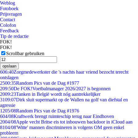
Weblog
Fotoboek
Prijsvragen
Contact
Colofon
Feedback
Tip de redactie
FOK!
FOK!
Scrollbar gebruiken
opslaan
6
06:40
Zorgmedewerkster die 's nachts haar vriend bezocht terecht
ontslagen
25
00:35
Random Pics van de Dag #1977
2
09:50
De FOK!Voetbalmanager 2026/2027 is begonnen
20
09:23
Tanken in België wordt nóg aantrekkelijker
31
09:07
Dirk sluit supermarkt op de Wallen na golf van diefstal en
agressie
12
05/08
Random Pics van de Dag #1976
6
04/08
Kraftwerk brengt ruimteschip terug naar Eindhoven
20
04/08
Apple vecht Britse eis tot inbouwen backdoor in iCloud aan
81
04/08
'Witte' mannen discrimineren is volgens OM geen enkel
probleem