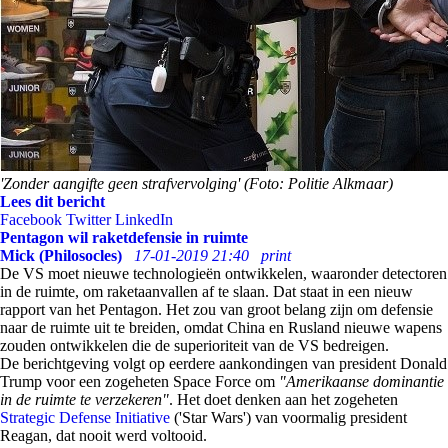
'Zonder aangifte geen strafvervolging' (Foto: Politie Alkmaar)
Lees dit bericht
Facebook
Twitter
LinkedIn
Pentagon wil raketdefensie in ruimte
Mick (Philosocles)
17-01-2019 21:40
print
De VS moet nieuwe technologieën ontwikkelen, waaronder detectoren
in de ruimte, om raketaanvallen af te slaan. Dat staat in een nieuw
rapport van het Pentagon. Het zou van groot belang zijn om defensie
naar de ruimte uit te breiden, omdat China en Rusland nieuwe wapens
zouden ontwikkelen die de superioriteit van de VS bedreigen.
De berichtgeving volgt op eerdere aankondingen van president Donald
Trump voor een zogeheten Space Force om
"Amerikaanse dominantie
in de ruimte te verzekeren"
. Het doet denken aan het zogeheten
Strategic Defense Initiative
('Star Wars') van voormalig president
Reagan, dat nooit werd voltooid.