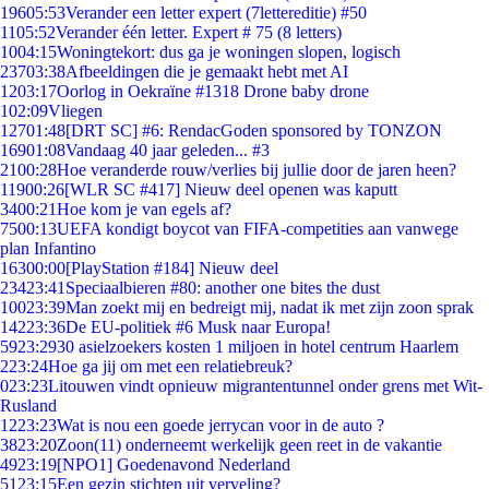
196
05:53
Verander een letter expert (7lettereditie) #50
11
05:52
Verander één letter. Expert # 75 (8 letters)
10
04:15
Woningtekort: dus ga je woningen slopen, logisch
237
03:38
Afbeeldingen die je gemaakt hebt met AI
12
03:17
Oorlog in Oekraïne #1318 Drone baby drone
1
02:09
Vliegen
127
01:48
[DRT SC] #6: RendacGoden sponsored by TONZON
169
01:08
Vandaag 40 jaar geleden... #3
21
00:28
Hoe veranderde rouw/verlies bij jullie door de jaren heen?
119
00:26
[WLR SC #417] Nieuw deel openen was kaputt
34
00:21
Hoe kom je van egels af?
75
00:13
UEFA kondigt boycot van FIFA-competities aan vanwege
plan Infantino
163
00:00
[PlayStation #184] Nieuw deel
234
23:41
Speciaalbieren #80: another one bites the dust
100
23:39
Man zoekt mij en bedreigt mij, nadat ik met zijn zoon sprak
142
23:36
De EU-politiek #6 Musk naar Europa!
59
23:29
30 asielzoekers kosten 1 miljoen in hotel centrum Haarlem
2
23:24
Hoe ga jij om met een relatiebreuk?
0
23:23
Litouwen vindt opnieuw migrantentunnel onder grens met Wit-
Rusland
12
23:23
Wat is nou een goede jerrycan voor in de auto ?
38
23:20
Zoon(11) onderneemt werkelijk geen reet in de vakantie
49
23:19
[NPO1] Goedenavond Nederland
51
23:15
Een gezin stichten uit verveling?