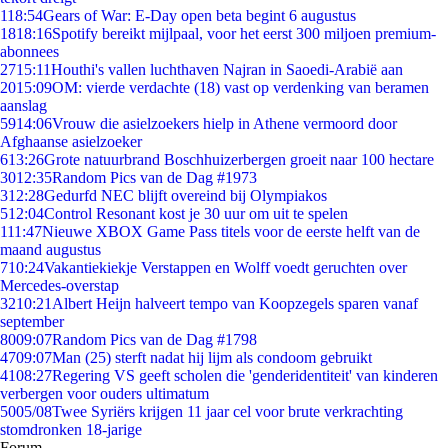
1
18:54
Gears of War: E-Day open beta begint 6 augustus
18
18:16
Spotify bereikt mijlpaal, voor het eerst 300 miljoen premium-
abonnees
27
15:11
Houthi's vallen luchthaven Najran in Saoedi-Arabië aan
20
15:09
OM: vierde verdachte (18) vast op verdenking van beramen
aanslag
59
14:06
Vrouw die asielzoekers hielp in Athene vermoord door
Afghaanse asielzoeker
6
13:26
Grote natuurbrand Boschhuizerbergen groeit naar 100 hectare
30
12:35
Random Pics van de Dag #1973
3
12:28
Gedurfd NEC blijft overeind bij Olympiakos
5
12:04
Control Resonant kost je 30 uur om uit te spelen
1
11:47
Nieuwe XBOX Game Pass titels voor de eerste helft van de
maand augustus
7
10:24
Vakantiekiekje Verstappen en Wolff voedt geruchten over
Mercedes-overstap
32
10:21
Albert Heijn halveert tempo van Koopzegels sparen vanaf
september
80
09:07
Random Pics van de Dag #1798
47
09:07
Man (25) sterft nadat hij lijm als condoom gebruikt
41
08:27
Regering VS geeft scholen die 'genderidentiteit' van kinderen
verbergen voor ouders ultimatum
50
05/08
Twee Syriërs krijgen 11 jaar cel voor brute verkrachting
stomdronken 18-jarige
Forum