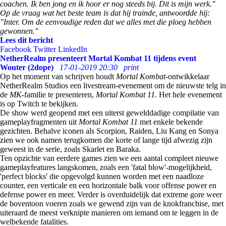
coachen. Ik ben jong en ik hoor er nog steeds bij. Dit is mijn werk."
Op de vraag wat het beste team is dat hij trainde, antwoordde hij:
"Inter. Om de eenvoudige reden dat we alles met die ploeg hebben
gewonnen."
Lees dit bericht
Facebook
Twitter
LinkedIn
NetherRealm presenteert Mortal Kombat 11 tijdens event
Wouter (2dope)
17-01-2019 20:30
print
Op het moment van schrijven houdt
Mortal Kombat-
ontwikkelaar
NetherRealm Studios een livestream-evenement om de nieuwste telg in
de
MK-
familie te presenteren,
Mortal Kombat 11.
Het hele evenement
is op Twitch te bekijken.
De show werd geopend met een uiterst gewelddadige compilatie van
gameplayfragmenten uit
Mortal Kombat 11
met enkele bekende
gezichten. Behalve iconen als Scorpion, Raiden, Liu Kang en Sonya
zien we ook namen terugkomen die korte of lange tijd afwezig zijn
geweest in de serie, zoals Skarlet en Baraka.
Ten opzichte van eerdere games zien we een aantal compleet nieuwe
gameplayfeatures langskomen, zoals een 'fatal blow'-mogelijkheid,
'perfect blocks' die opgevolgd kunnen worden met een naadloze
counter, een verticale en een horizontale balk voor offense power en
defense power en meer. Verder is overduidelijk dat extreme gore weer
de boventoon voeren zoals we gewend zijn van de knokfranchise, met
uiteraard de meest verknipte manieren om iemand om te leggen in de
welbekende fatalities.