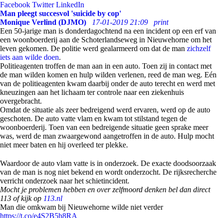
Facebook
Twitter
LinkedIn
Man pleegt succesvol 'suicide by cop'
Monique Verlind (DJMO)
17-01-2019 21:09
print
Een 50-jarige man is donderdagochtend na een incident op een erf van
een woonboerderij aan de Schoterlandseweg in Nieuwehorne om het
leven gekomen. De politie werd gealarmeerd om dat de man
zichzelf
iets aan wilde doen
.
Politieagenten troffen de man aan in een auto. Toen zij in contact met
de man wilden komen en hulp wilden verlenen, reed de man weg. Eén
van de politieagenten kwam daarbij onder de auto terecht en werd met
kneuzingen aan het lichaam ter controle naar een ziekenhuis
overgebracht.
Omdat de situatie als zeer bedreigend werd ervaren, werd op de auto
geschoten. De auto vatte vlam en kwam tot stilstand tegen de
woonboerderij. Toen van een bedreigende situatie geen sprake meer
was, werd de man zwaargewond aangetroffen in de auto. Hulp mocht
niet meer baten en hij overleed ter plekke.
Waardoor de auto vlam vatte is in onderzoek. De exacte doodsoorzaak
van de man is nog niet bekend en wordt onderzocht. De rijksrecherche
verricht onderzoek naar het schietincident.
Mocht je problemen hebben en over zelfmoord denken bel dan direct
113 of kijk op
113.nl
Man die omkwam bij Nieuwehorne wilde niet verder
https://t.co/e4S2B5h8RA