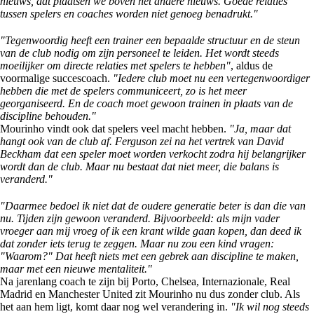
nieuws, dat plaatsen we boven het andere nieuws. Goede relaties
tussen spelers en coaches worden niet genoeg benadrukt."
"Tegenwoordig heeft een trainer een bepaalde structuur en de steun
van de club nodig om zijn personeel te leiden. Het wordt steeds
moeilijker om directe relaties met spelers te hebben"
, aldus de
voormalige succescoach.
"Iedere club moet nu een vertegenwoordiger
hebben die met de spelers communiceert, zo is het meer
georganiseerd. En de coach moet gewoon trainen in plaats van de
discipline behouden."
Mourinho vindt ook dat spelers veel macht hebben.
"Ja, maar dat
hangt ook van de club af. Ferguson zei na het vertrek van David
Beckham dat een speler moet worden verkocht zodra hij belangrijker
wordt dan de club. Maar nu bestaat dat niet meer, die balans is
veranderd."
"Daarmee bedoel ik niet dat de oudere generatie beter is dan die van
nu. Tijden zijn gewoon veranderd. Bijvoorbeeld: als mijn vader
vroeger aan mij vroeg of ik een krant wilde gaan kopen, dan deed ik
dat zonder iets terug te zeggen. Maar nu zou een kind vragen:
"Waarom?" Dat heeft niets met een gebrek aan discipline te maken,
maar met een nieuwe mentaliteit."
Na jarenlang coach te zijn bij Porto, Chelsea, Internazionale, Real
Madrid en Manchester United zit Mourinho nu dus zonder club. Als
het aan hem ligt, komt daar nog wel verandering in.
"Ik wil nog steeds