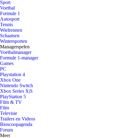
Sport
Voetbal
Formule 1
Autosport
Tennis
Wielrennen
Schaatsen
Wintersporten
Managerspelen
Voetbalmanager
Formule 1-manager
Games
PC
Playstation 4
Xbox One
Nintendo Switch
Xbox Series X|S
PlayStation 5
Film & TV
Film
Televisie
Trailers en Videos
Bioscoopagenda
Forum
Meer