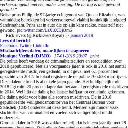
verkeersongeluk met een ander voertuig. De hertog is niet gewond
geraakt."
Britse prins Philip, de 97-jarige echtgenoot van Queen Elizabeth, was
vanmiddag betrokken bij verkeersongeval vlakbij koninklijk landgoed
Sandringham. Prins zat in auto die op zijn kant raakte, maar zelf niet
gewond.
pic.twitter.com/LsX3XDjOm5
— Rick Evers (@RickEversRoyal)
17 januari 2019
Lees dit bericht
Facebook
Twitter
LinkedIn
Misdaadcijfers dalen, maar lijken te stagneren
Monique Verlind (DJMO)
17-01-2019 20:07
print
De politie heeft vandaag de criminaliteitscijfers en reactietijden over
2018 gepubliceerd. Net als voorgaande jaren is ook in 2018 het aantal
geregistreerde misdrijven gedaald, in dit geval met 6,1 procent ten
opzichte van 2017. In totaal registreerde de politie 766.638 misdrijven.
Deze dalende trend is al enkele jaren gaande. Het huidige cijfer uit
2018 ligt ruim 20 procent lager dan het aantal geregistreerde misdrijven
in 2014. Wel lijkt de daling het laatste halfjaar tot een einde gekomen.
De daling geldt voor bijna alle soorten misdrijven. De in 2018
gepubliceerde Veiligheidsmonitor van het Centraal Bureau voor
Statistiek (CBS) ondersteunt deze trend. Mensen zijn minder vaak
slachtoffer van criminaliteit en voelen zich veiliger blijkt uit dit
onderzoek.
Grootste daler in 2018 was zakkenrollerij, dat is in een jaar tijd met 28
procent afgenomen. Ook zijn er fors minder woninginbraken gepleegd