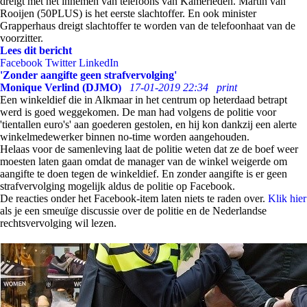
dreigt met het innemen van telefoons van Kamerleden. Martin van
Rooijen (50PLUS) is het eerste slachtoffer. En ook minister
Grapperhaus dreigt slachtoffer te worden van de telefoonhaat van de
voorzitter.
Lees dit bericht
Facebook
Twitter
LinkedIn
'Zonder aangifte geen strafvervolging'
Monique Verlind (DJMO)
17-01-2019 22:34
print
Een winkeldief die in Alkmaar in het centrum op heterdaad betrapt
werd is goed weggekomen. De man had volgens de politie voor
'tientallen euro's' aan goederen gestolen, en hij kon dankzij een alerte
winkelmedewerker binnen no-time worden aangehouden.
Helaas voor de samenleving laat de politie weten dat ze de boef weer
moesten laten gaan omdat de manager van de winkel weigerde om
aangifte te doen tegen de winkeldief. En zonder aangifte is er geen
strafvervolging mogelijk aldus de politie op Facebook.
De reacties onder het Facebook-item laten niets te raden over.
Klik hier
als je een smeuïge discussie over de politie en de Nederlandse
rechtsvervolging wil lezen.