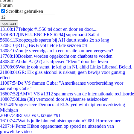
Forum
Scrollbar gebruiken
opslaan
131
08:17
Teltopic #1556 tel door en door en door....
185
08:12
[INFLUENCERS #294] supermarkt Safari
56
08:11
Koopzegels sparen bij AH duurt straks 2x zo lang
72
08:10
[RTL] B&B vol liefde 6de seizoen #4
18
08:10
Zou je vreemdgaan in een relatie kunnen vergeven?
177
08:10
Boeken worden opgekocht om chatbots te voeden
48
08:05
Abdul A. (27) als afperser "Fleur" door het leven
137
08:05
Wat je ook stemt, je krijgt in NL altijd Links Liberaal Beleid.
218
08:01
GR: Elk glas alcohol is riskant, geen bewijs voor gunstig
effect
110
07:54
De VS framen Cuba: "Amerikaanse voorbereiding voor
aanval op Cuba"
166
07:52
[AMV] VS #1312 spammers van de internationale rechtsorde
108
07:50
Lisa (38) vermoord door Afghaanse asielzoeker
3
07:49
Progressieve Democraat El-Sayed wint nipt voorverkiezing
Michigan
204
07:48
Russia vs Ukraine #91
161
07:47
Wat is jullie binnenhuistemperatuur? #81 Horrorzomer
42
07:44
Perez Hilton opgenomen op spoed na uitzenden van
gruwelijke video