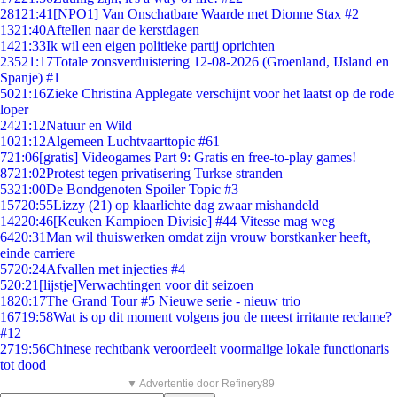
281
21:41
[NPO1] Van Onschatbare Waarde met Dionne Stax #2
13
21:40
Aftellen naar de kerstdagen
14
21:33
Ik wil een eigen politieke partij oprichten
235
21:17
Totale zonsverduistering 12-08-2026 (Groenland, IJsland en
Spanje) #1
50
21:16
Zieke Christina Applegate verschijnt voor het laatst op de rode
loper
24
21:12
Natuur en Wild
10
21:12
Algemeen Luchtvaarttopic #61
7
21:06
[gratis] Videogames Part 9: Gratis en free-to-play games!
87
21:02
Protest tegen privatisering Turkse stranden
53
21:00
De Bondgenoten Spoiler Topic #3
157
20:55
Lizzy (21) op klaarlichte dag zwaar mishandeld
142
20:46
[Keuken Kampioen Divisie] #44 Vitesse mag weg
64
20:31
Man wil thuiswerken omdat zijn vrouw borstkanker heeft,
einde carriere
57
20:24
Afvallen met injecties #4
5
20:21
[lijstje]Verwachtingen voor dit seizoen
18
20:17
The Grand Tour #5 Nieuwe serie - nieuw trio
167
19:58
Wat is op dit moment volgens jou de meest irritante reclame?
#12
27
19:56
Chinese rechtbank veroordeelt voormalige lokale functionaris
tot dood
▼ Advertentie door Refinery89