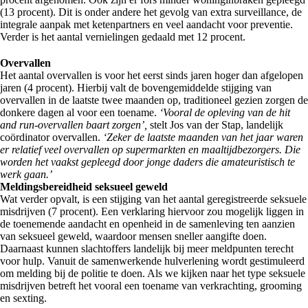
(13 procent). Dit is onder andere het gevolg van extra surveillance, de
integrale aanpak met ketenpartners en veel aandacht voor preventie.
Verder is het aantal vernielingen gedaald met 12 procent.
Overvallen
Het aantal overvallen is voor het eerst sinds jaren hoger dan afgelopen
jaren (4 procent). Hierbij valt de bovengemiddelde stijging van
overvallen in de laatste twee maanden op, traditioneel gezien zorgen de
donkere dagen al voor een toename.
‘Vooral de opleving van de hit
and run-overvallen baart zorgen’,
stelt Jos van der Stap, landelijk
coördinator overvallen.
‘Zeker de laatste maanden van het jaar waren
er relatief veel overvallen op supermarkten en maaltijdbezorgers. Die
worden het vaakst gepleegd door jonge daders die amateuristisch te
werk gaan.’
Meldingsbereidheid seksueel geweld
Wat verder opvalt, is een stijging van het aantal geregistreerde seksuele
misdrijven (7 procent). Een verklaring hiervoor zou mogelijk liggen in
de toenemende aandacht en openheid in de samenleving ten aanzien
van seksueel geweld, waardoor mensen sneller aangifte doen.
Daarnaast kunnen slachtoffers landelijk bij meer meldpunten terecht
voor hulp. Vanuit de samenwerkende hulverlening wordt gestimuleerd
om melding bij de politie te doen. Als we kijken naar het type seksuele
misdrijven betreft het vooral een toename van verkrachting, grooming
en sexting.