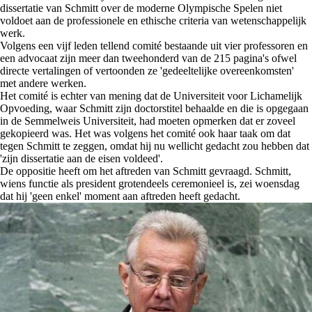
dissertatie van Schmitt over de moderne Olympische Spelen niet
voldoet aan de professionele en ethische criteria van wetenschappelijk
werk.
Volgens een vijf leden tellend comité bestaande uit vier professoren en
een advocaat zijn meer dan tweehonderd van de 215 pagina's ofwel
directe vertalingen of vertoonden ze 'gedeeltelijke overeenkomsten'
met andere werken.
Het comité is echter van mening dat de Universiteit voor Lichamelijk
Opvoeding, waar Schmitt zijn doctorstitel behaalde en die is opgegaan
in de Semmelweis Universiteit, had moeten opmerken dat er zoveel
gekopieerd was. Het was volgens het comité ook haar taak om dat
tegen Schmitt te zeggen, omdat hij nu wellicht gedacht zou hebben dat
'zijn dissertatie aan de eisen voldeed'.
De oppositie heeft om het aftreden van Schmitt gevraagd. Schmitt,
wiens functie als president grotendeels ceremonieel is, zei woensdag
dat hij 'geen enkel' moment aan aftreden heeft gedacht.