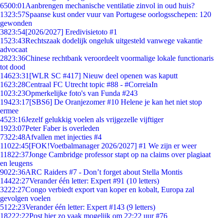
65
00:01
Aanbrengen mechanische ventilatie zinvol in oud huis?
13
23:57
Spaanse kust onder vuur van Portugese oorlogsschepen: 120
gewonden
38
23:54
[2026/2027] Eredivisietoto #1
15
23:43
Rechtszaak dodelijk ongeluk uitgesteld vanwege vakantie
advocaat
28
23:36
Chinese rechtbank veroordeelt voormalige lokale functionaris
tot dood
146
23:31
[WLR SC #417] Nieuw deel openen was kaputt
16
23:28
Centraal FC Utrecht topic #88 - #CorreiaIn
10
23:23
Opmerkelijke foto's van Funda #243
194
23:17
[SBS6] De Oranjezomer #10 Helene je kan het niet stop
ermee
45
23:16
Jezelf gelukkig voelen als vrijgezelle vijftiger
19
23:07
Peter Faber is overleden
73
22:48
Afvallen met injecties #4
110
22:45
[FOK!Voetbalmanager 2026/2027] #1 We zijn er weer
118
22:37
Jonge Cambridge professor stapt op na claims over plagiaat
en leugens
90
22:36
ARC Raiders #7 - Don’t forget about Stella Montis
144
22:27
Verander één letter: Expert #91 (10 letters)
32
22:27
Congo verbiedt export van koper en kobalt, Europa zal
gevolgen voelen
51
22:23
Verander één letter: Expert #143 (9 letters)
182
22:22
Post hier zo vaak mogelijk om 22:22 uur #76