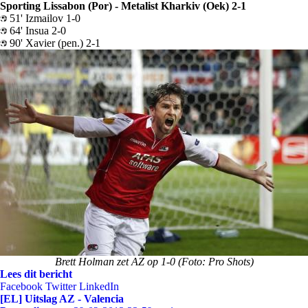
Sporting Lissabon (Por) - Metalist Kharkiv (Oek) 2-1
51' Izmailov 1-0
64' Insua 2-0
90' Xavier (pen.) 2-1
Brett Holman zet AZ op 1-0 (Foto: Pro Shots)
Lees dit bericht
Facebook
Twitter
LinkedIn
[EL] Uitslag AZ - Valencia