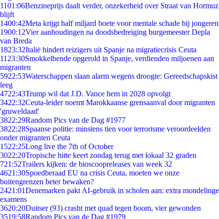
11
01:06
Benzineprijs daalt verder, onzekerheid over Straat van Hormuz
blijft
14
00:42
Meta krijgt half miljard boete voor mentale schade bij jongeren
19
00:12
Vier aanhoudingen na doodsbedreiging burgemeester Depla
van Breda
18
23:32
Italië hindert reizigers uit Spanje na migratiecrisis Ceuta
11
23:30
Smokkelbende opgerold in Spanje, verdienden miljoenen aan
migranten
59
22:53
Waterschappen slaan alarm wegens droogte: Gereedschapskist
leeg
47
22:43
Trump wil dat J.D. Vance hem in 2028 opvolgt
34
22:32
Ceuta-leider noemt Marokkaanse grensaanval door migranten
'gruweldaad'
38
22:29
Random Pics van de Dag #1977
38
22:28
Spaanse politie: minstens tien voor terrorisme veroordeelden
onder migranten Ceuta
15
22:25
Long live the 7th of October
30
22:20
Tropische hitte keert zondag terug met lokaal 32 graden
7
21:52
Trailers kijken: de bioscoopreleases van week 32
46
21:30
Spoedberaad EU na crisis Ceuta, moeten we onze
buitengrenzen beter bewaken?
24
21:01
Denemarken pakt AI-gebruik in scholen aan: extra mondelinge
examens
36
20:20
Duitser (93) crasht met quad tegen boom, vier gewonden
35
19:58
Random Pics van de Dag #1979