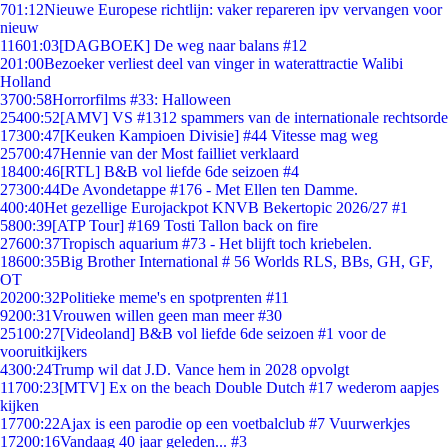
7
01:12
Nieuwe Europese richtlijn: vaker repareren ipv vervangen voor
nieuw
116
01:03
[DAGBOEK] De weg naar balans #12
2
01:00
Bezoeker verliest deel van vinger in waterattractie Walibi
Holland
37
00:58
Horrorfilms #33: Halloween
254
00:52
[AMV] VS #1312 spammers van de internationale rechtsorde
173
00:47
[Keuken Kampioen Divisie] #44 Vitesse mag weg
257
00:47
Hennie van der Most failliet verklaard
184
00:46
[RTL] B&B vol liefde 6de seizoen #4
273
00:44
De Avondetappe #176 - Met Ellen ten Damme.
4
00:40
Het gezellige Eurojackpot KNVB Bekertopic 2026/27 #1
58
00:39
[ATP Tour] #169 Tosti Tallon back on fire
276
00:37
Tropisch aquarium #73 - Het blijft toch kriebelen.
186
00:35
Big Brother International # 56 Worlds RLS, BBs, GH, GF,
OT
202
00:32
Politieke meme's en spotprenten #11
92
00:31
Vrouwen willen geen man meer #30
251
00:27
[Videoland] B&B vol liefde 6de seizoen #1 voor de
vooruitkijkers
43
00:24
Trump wil dat J.D. Vance hem in 2028 opvolgt
117
00:23
[MTV] Ex on the beach Double Dutch #17 wederom aapjes
kijken
177
00:22
Ajax is een parodie op een voetbalclub #7 Vuurwerkjes
172
00:16
Vandaag 40 jaar geleden... #3