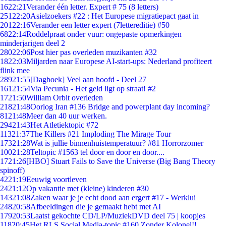
16
22:21
Verander één letter. Expert # 75 (8 letters)
251
22:20
Asielzoekers #22 : Het Europese migratiepact gaat in
201
22:16
Verander een letter expert (7lettereditie) #50
68
22:14
Roddelpraat onder vuur: ongepaste opmerkingen
minderjarigen deel 2
280
22:06
Post hier pas overleden muzikanten #32
18
22:03
Miljarden naar Europese AI-start-ups: Nederland profiteert
flink mee
289
21:55
[Dagboek] Veel aan hoofd - Deel 27
161
21:54
Via Pecunia - Het geld ligt op straat! #2
17
21:50
William Orbit overleden
218
21:48
Oorlog Iran #136 Bridge and powerplant day incoming?
81
21:48
Meer dan 40 uur werken.
294
21:43
Het Atletiektopic #72
113
21:37
The Killers #21 Imploding The Mirage Tour
173
21:28
Wat is jullie binnenhuistemperatuur? #81 Horrorzomer
100
21:28
Teltopic #1563 tel door en door en door....
17
21:26
[HBO] Stuart Fails to Save the Universe (Big Bang Theory
spinoff)
42
21:19
Eeuwig voortleven
24
21:12
Op vakantie met (kleine) kinderen #30
143
21:08
Zaken waar je je echt dood aan ergert #17 - Werklui
248
20:58
Afbeeldingen die je gemaakt hebt met AI
179
20:53
Laatst gekochte CD/LP/MuziekDVD deel 75 | koopjes
118
20:45
Het RLS Social Media-topic #160 Zonder Kolonel!!