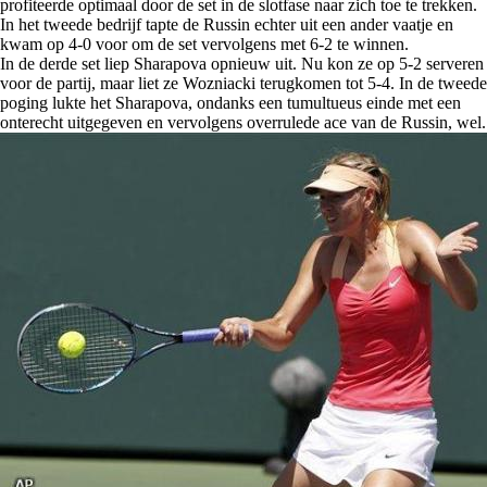
profiteerde optimaal door de set in de slotfase naar zich toe te trekken.
In het tweede bedrijf tapte de Russin echter uit een ander vaatje en
kwam op 4-0 voor om de set vervolgens met 6-2 te winnen.
In de derde set liep Sharapova opnieuw uit. Nu kon ze op 5-2 serveren
voor de partij, maar liet ze Wozniacki terugkomen tot 5-4. In de tweede
poging lukte het Sharapova, ondanks een tumultueus einde met een
onterecht uitgegeven en vervolgens overrulede ace van de Russin, wel.