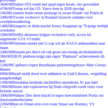
36
06/08
Duitser (93) crasht met quad tegen boom, vier gewonden
47
06/08
Trump wil dat J.D. Vance hem in 2028 opvolgt
1
06/08
Lemmen boekt eerste profzege in zware Ronde van Polen-rit
24
06/08
'Zwarte weduwes' in Rusland trouwen soldaten voor
overlijdensuitkering
14
06/08
Zangeres en Idols-jurylid Jerney Kaagman op 79-jarige leeftijd
overleden
10
06/08
Netflix-abonnees krijgen exclusieve early access tot
uitgebreide GTA VI trailer
65
06/08
Onlyfans-model met G-cup wil als NASA-ambassadeur naar
maan
24
06/08
Huisarts per direct uit vak gezet om ernstig alcoholmisbruik
3
06/08
XBOX platform krijgt zijn eigen "Platinum" achievements dit
jaar
12
06/08
Capibara's lopen Braziliaans parlementsgebouw Mato Grosso
binnen
69
06/08
Israël meldt dood twee militairen in Zuid-Libanon, vergelding
aangekondigd
15
06/08
Hiroshima herdenkt slachtoffers atoombom, 81 jaar later
19
06/08
Drone met explosieven bij Duits vliegveld voedt vrees voor
hybride aanval
34
06/08
Wakker Dier dient klacht in tegen insectenfabriek Protix om
duurzaamheidsclaims
22
06/08
Iran en Oman eens over route Straat van Hormuz, VS