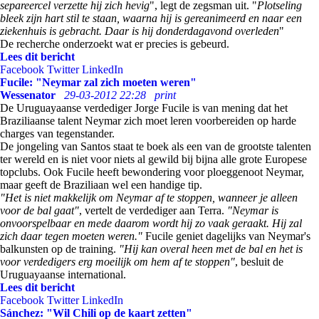
separeercel verzette hij zich hevig
", legt de zegsman uit. "
Plotseling
bleek zijn hart stil te staan, waarna hij is gereanimeerd en naar een
ziekenhuis is gebracht. Daar is hij donderdagavond overleden
"
De recherche onderzoekt wat er precies is gebeurd.
Lees dit bericht
Facebook
Twitter
LinkedIn
Fucile: "Neymar zal zich moeten weren"
Wessenator
29-03-2012 22:28
print
De Uruguayaanse verdediger Jorge Fucile is van mening dat het
Braziliaanse talent Neymar zich moet leren voorbereiden op harde
charges van tegenstander.
De jongeling van Santos staat te boek als een van de grootste talenten
ter wereld en is niet voor niets al gewild bij bijna alle grote Europese
topclubs. Ook Fucile heeft bewondering voor ploeggenoot Neymar,
maar geeft de Braziliaan wel een handige tip.
"Het is niet makkelijk om Neymar af te stoppen, wanneer je alleen
voor de bal gaat"
, vertelt de verdediger aan Terra.
"Neymar is
onvoorspelbaar en mede daarom wordt hij zo vaak geraakt. Hij zal
zich daar tegen moeten weren."
Fucile geniet dagelijks van Neymar's
balkunsten op de training.
"Hij kan overal heen met de bal en het is
voor verdedigers erg moeilijk om hem af te stoppen"
, besluit de
Uruguayaanse international.
Lees dit bericht
Facebook
Twitter
LinkedIn
Sánchez: "Wil Chili op de kaart zetten"