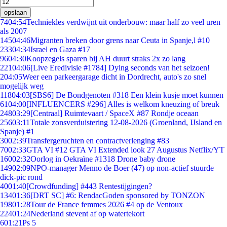
opslaan
74
04:54
Techniekles verdwijnt uit onderbouw: maar half zo veel uren
als 2007
145
04:46
Migranten breken door grens naar Ceuta in Spanje,l #10
233
04:34
Israel en Gaza #17
96
04:30
Koopzegels sparen bij AH duurt straks 2x zo lang
221
04:06
[Live Eredivisie #1784] Dying seconds van het seizoen!
2
04:05
Weer een parkeergarage dicht in Dordrecht, auto's zo snel
mogelijk weg
118
04:03
[SBS6] De Bondgenoten #318 Een klein kusje moet kunnen
61
04:00
[INFLUENCERS #296] Alles is welkom kneuzing of breuk
248
03:29
[Centraal] Ruimtevaart / SpaceX #87 Rondje oceaan
256
03:11
Totale zonsverduistering 12-08-2026 (Groenland, IJsland en
Spanje) #1
30
02:39
Transfergeruchten en contractverlenging #83
70
02:33
GTA VI #12 GTA VI Extended look 27 Augustus Netflix/YT
160
02:32
Oorlog in Oekraïne #1318 Drone baby drone
149
02:09
NPO-manager Menno de Boer (47) op non-actief stuurde
dick-pic rond
40
01:40
[Crowdfunding] #443 Rentestijgingen?
134
01:36
[DRT SC] #6: RendacGoden sponsored by TONZON
198
01:28
Tour de France femmes 2026 #4 op de Ventoux
224
01:24
Nederland stevent af op watertekort
6
01:21
Ps 5