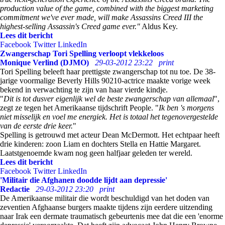
production value of the game, combined with the biggest marketing
commitment we've ever made, will make Assassins Creed III the
highest-selling Assassin's Creed game ever."
Aldus Key.
Lees dit bericht
Facebook
Twitter
LinkedIn
Zwangerschap Tori Spelling verloopt vlekkeloos
Monique Verlind (DJMO)
29-03-2012 23:22
print
Tori Spelling beleeft haar prettigste zwangerschap tot nu toe. De 38-
jarige voormalige Beverly Hills 90210-actrice maakte vorige week
bekend in verwachting te zijn van haar vierde kindje.
"
Dit is tot dusver eigenlijk wel de beste zwangerschap van allemaal
",
zegt ze tegen het Amerikaanse tijdschrift People. "
Ik ben 's morgens
niet misselijk en voel me energiek. Het is totaal het tegenovergestelde
van de eerste drie keer.
"
Spelling is getrouwd met acteur Dean McDermott. Het echtpaar heeft
drie kinderen: zoon Liam en dochters Stella en Hattie Margaret.
Laatstgenoemde kwam nog geen halfjaar geleden ter wereld.
Lees dit bericht
Facebook
Twitter
LinkedIn
'Militair die Afghanen doodde lijdt aan depressie'
Redactie
29-03-2012 23:20
print
De Amerikaanse militair die wordt beschuldigd van het doden van
zeventien Afghaanse burgers maakte tijdens zijn eerdere uitzending
naar Irak een dermate traumatisch gebeurtenis mee dat die een 'enorme