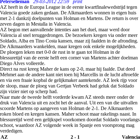
Peterselieman
29-03-2012 22:59
print
AZ heeft in de Europa League in de eerste kwartfinalewedstrijd tegen
Valencia goede zaken gedaan. De Alkmaarders wonnen in eigen huis
met 2-1 dankzij doelpunten van Holman en Martens. De return is over
zeven dagen in Mestalla in Valencia.
AZ begon met aanvallende intenties aan het duel, maar werd door
Valencia al snel teruggedrongen. De bezoekers kregen via onder meer
Soldado, Alba en Tino Costa kansen, maar zij faalden in de afronding.
De Alkmaarders wankelden, maar kregen ook enkele mogelijkheden.
De ploegen leken met 0-0 de rust in te gaan tot Holman in de
blessuretijd van de eerste helft een corner van Martens achter doelman
Diego Alves volleerde.
Direct na rust kreeg Maher de kans op 2-0, maar hij faalde. Dat deed
Mehmet aan de andere kant niet toen hij Marcellis in de lucht aftroefde
en via een fraaie kopbal de gelijkmaker aantekende. AZ leek rijp voor
de sloop, maar de ploeg van Gertjan Verbeek had geluk dat Soldado
zijn vizier niet op scherp had.
Naar mate de tweede helft vorderde kwam AZ steeds meer onder de
druk van Valencia uit en zocht het de aanval. Uit een van die uitvallen
scoorde Martens op aangeven van Holman de 2-1. De Alkmaarders
roken bloed en kregen kansen. Maher schoot maar rakelings naast. In
blessuretijd werd een gelijkspel voorkomen doordat Soldado voorlangs
schoot, waardoor AZ volgende week in Spanje een voorsprong mag
verdedigen.
AZ
2 - 1
Valencia