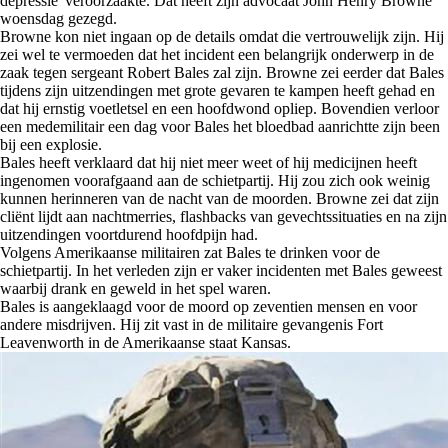
depressie' veroorzaakte. Dat heeft zijn advocaat John Henry Browne
woensdag gezegd.
Browne kon niet ingaan op de details omdat die vertrouwelijk zijn. Hij
zei wel te vermoeden dat het incident een belangrijk onderwerp in de
zaak tegen sergeant Robert Bales zal zijn. Browne zei eerder dat Bales
tijdens zijn uitzendingen met grote gevaren te kampen heeft gehad en
dat hij ernstig voetletsel en een hoofdwond opliep. Bovendien verloor
een medemilitair een dag voor Bales het bloedbad aanrichtte zijn been
bij een explosie.
Bales heeft verklaard dat hij niet meer weet of hij medicijnen heeft
ingenomen voorafgaand aan de schietpartij. Hij zou zich ook weinig
kunnen herinneren van de nacht van de moorden. Browne zei dat zijn
cliënt lijdt aan nachtmerries, flashbacks van gevechtssituaties en na zijn
uitzendingen voortdurend hoofdpijn had.
Volgens Amerikaanse militairen zat Bales te drinken voor de
schietpartij. In het verleden zijn er vaker incidenten met Bales geweest
waarbij drank en geweld in het spel waren.
Bales is aangeklaagd voor de moord op zeventien mensen en voor
andere misdrijven. Hij zit vast in de militaire gevangenis Fort
Leavenworth in de Amerikaanse staat Kansas.