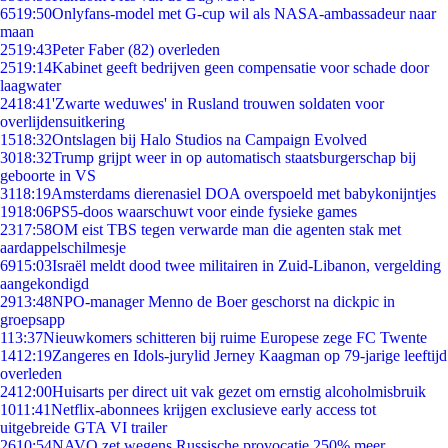
65
19:50
Onlyfans-model met G-cup wil als NASA-ambassadeur naar
maan
25
19:43
Peter Faber (82) overleden
25
19:14
Kabinet geeft bedrijven geen compensatie voor schade door
laagwater
24
18:41
'Zwarte weduwes' in Rusland trouwen soldaten voor
overlijdensuitkering
15
18:32
Ontslagen bij Halo Studios na Campaign Evolved
30
18:32
Trump grijpt weer in op automatisch staatsburgerschap bij
geboorte in VS
31
18:19
Amsterdams dierenasiel DOA overspoeld met babykonijntjes
19
18:06
PS5-doos waarschuwt voor einde fysieke games
23
17:58
OM eist TBS tegen verwarde man die agenten stak met
aardappelschilmesje
69
15:03
Israël meldt dood twee militairen in Zuid-Libanon, vergelding
aangekondigd
29
13:48
NPO-manager Menno de Boer geschorst na dickpic in
groepsapp
1
13:37
Nieuwkomers schitteren bij ruime Europese zege FC Twente
14
12:19
Zangeres en Idols-jurylid Jerney Kaagman op 79-jarige leeftijd
overleden
24
12:00
Huisarts per direct uit vak gezet om ernstig alcoholmisbruik
10
11:41
Netflix-abonnees krijgen exclusieve early access tot
uitgebreide GTA VI trailer
26
10:54
NAVO zet wegens Russische provocatie 250% meer