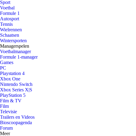
Sport
Voetbal
Formule 1
Autosport
Tennis
Wielrennen
Schaatsen
Wintersporten
Managerspelen
Voetbalmanager
Formule 1-manager
Games
PC
Playstation 4
Xbox One
Nintendo Switch
Xbox Series X|S
PlayStation 5
Film & TV
Film
Televisie
Trailers en Videos
Bioscoopagenda
Forum
Meer