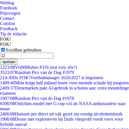
Weblog
Fotoboek
Prijsvragen
Contact
Colofon
Feedback
Tip de redactie
FOK!
FOK!
Scrollbar gebruiken
opslaan
12
23:08
VrijMiBabes #316 (not very sfw!)
35
23:07
Random Pics van de Dag #1979
2
14:30
De FOK!Voetbalmanager 2026/2027 is begonnen
14
09:40
Meta krijgt half miljard boete voor mentale schade bij jongeren
24
09:37
Denemarken pakt AI-gebruik in scholen aan: extra mondelinge
examens
19
07/08
Random Pics van de Dag #1978
65
06/08
Onlyfans-model met G-cup wil als NASA-ambassadeur naar
maan
24
06/08
Huisarts per direct uit vak gezet om ernstig alcoholmisbruik
19
06/08
Drone met explosieven bij Duits vliegveld voedt vrees voor
hybride aanval