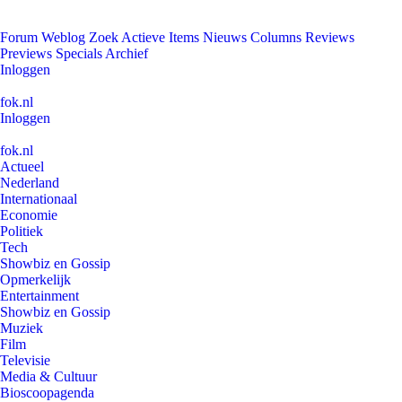
Forum
Weblog
Zoek
Actieve Items
Nieuws
Columns
Reviews
Previews
Specials
Archief
Inloggen
fok.nl
Inloggen
fok.nl
Actueel
Nederland
Internationaal
Economie
Politiek
Tech
Showbiz en Gossip
Opmerkelijk
Entertainment
Showbiz en Gossip
Muziek
Film
Televisie
Media & Cultuur
Bioscoopagenda