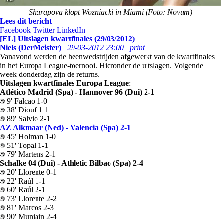
Sharapova klopt Wozniacki in Miami (Foto: Novum)
Lees dit bericht
Facebook
Twitter
LinkedIn
[EL] Uitslagen kwartfinales (29/03/2012)
Niels (DerMeister)
29-03-2012 23:00
print
Vanavond werden de heenwedstrijden afgewerkt van de kwartfinales
in het Europa League-toernooi. Hieronder de uitslagen. Volgende
week donderdag zijn de returns.
Uitslagen kwartfinales Europa League
:
Atlético Madrid (Spa) - Hannover 96 (Dui) 2-1
9' Falcao 1-0
38' Diouf 1-1
89' Salvio 2-1
AZ Alkmaar (Ned) - Valencia (Spa) 2-1
45' Holman 1-0
51' Topal 1-1
79' Martens 2-1
Schalke 04 (Dui) - Athletic Bilbao (Spa) 2-4
20' Llorente 0-1
22' Raúl 1-1
60' Raúl 2-1
73' Llorente 2-2
81' Marcos 2-3
90' Muniain 2-4