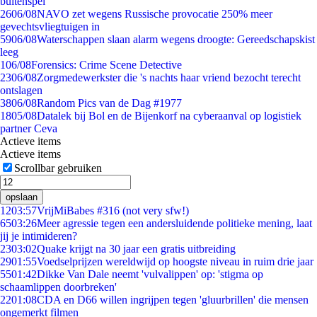
buitenspel
26
06/08
NAVO zet wegens Russische provocatie 250% meer
gevechtsvliegtuigen in
59
06/08
Waterschappen slaan alarm wegens droogte: Gereedschapskist
leeg
1
06/08
Forensics: Crime Scene Detective
23
06/08
Zorgmedewerkster die 's nachts haar vriend bezocht terecht
ontslagen
38
06/08
Random Pics van de Dag #1977
18
05/08
Datalek bij Bol en de Bijenkorf na cyberaanval op logistiek
partner Ceva
Actieve items
Actieve items
Scrollbar gebruiken
opslaan
12
03:57
VrijMiBabes #316 (not very sfw!)
65
03:26
Meer agressie tegen een andersluidende politieke mening, laat
jij je intimideren?
23
03:02
Quake krijgt na 30 jaar een gratis uitbreiding
29
01:55
Voedselprijzen wereldwijd op hoogste niveau in ruim drie jaar
55
01:42
Dikke Van Dale neemt 'vulvalippen' op: 'stigma op
schaamlippen doorbreken'
22
01:08
CDA en D66 willen ingrijpen tegen 'gluurbrillen' die mensen
ongemerkt filmen