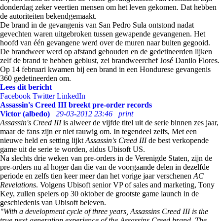
donderdag zeker veertien mensen om het leven gekomen. Dat hebben
de autoriteiten bekendgemaakt.
De brand in de gevangenis van San Pedro Sula ontstond nadat
gevechten waren uitgebroken tussen gewapende gevangenen. Het
hoofd van één gevangene werd over de muren naar buiten gegooid.
De brandweer werd op afstand gehouden en de gedetineerden lijken
zelf de brand te hebben geblust, zei brandweerchef José Danilo Flores.
Op 14 februari kwamen bij een brand in een Hondurese gevangenis
360 gedetineerden om.
Lees dit bericht
Facebook
Twitter
LinkedIn
Assassin's Creed III breekt pre-order records
Victor (albedo)
29-03-2012 23:46
print
Assassin's Creed III
is alweer de vijfde titel uit de serie binnen zes jaar,
maar de fans zijn er niet rauwig om. In tegendeel zelfs, Met een
nieuwe held en setting lijkt
Assassin's Creed III
de best verkopende
game uit de serie te worden, aldus Ubisoft US.
Na slechts drie weken van pre-orders in de Verenigde Staten, zijn de
pre-orders nu al hoger dan die van de voorgaande delen in dezelfde
periode en zelfs tien keer meer dan het vorige jaar verschenen
AC
Revelations
. Volgens Ubisoft senior VP of sales and marketing, Tony
Key, zullen spelers op 30 oktober de grootste game launch in de
geschiedenis van Ubisoft beleven.
"With a development cycle of three years, Assassins Creed III is the
true next-generation experience of the Assassins Creed brand. The