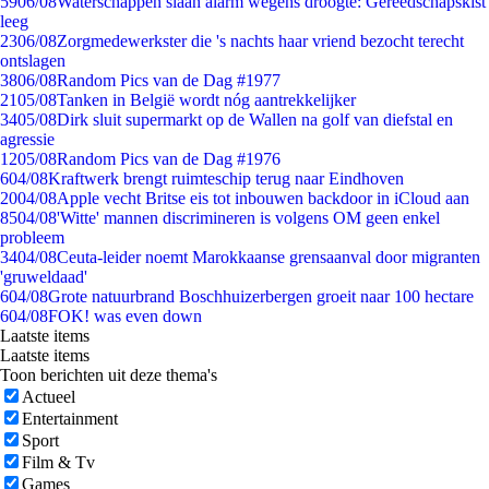
59
06/08
Waterschappen slaan alarm wegens droogte: Gereedschapskist
leeg
23
06/08
Zorgmedewerkster die 's nachts haar vriend bezocht terecht
ontslagen
38
06/08
Random Pics van de Dag #1977
21
05/08
Tanken in België wordt nóg aantrekkelijker
34
05/08
Dirk sluit supermarkt op de Wallen na golf van diefstal en
agressie
12
05/08
Random Pics van de Dag #1976
6
04/08
Kraftwerk brengt ruimteschip terug naar Eindhoven
20
04/08
Apple vecht Britse eis tot inbouwen backdoor in iCloud aan
85
04/08
'Witte' mannen discrimineren is volgens OM geen enkel
probleem
34
04/08
Ceuta-leider noemt Marokkaanse grensaanval door migranten
'gruweldaad'
6
04/08
Grote natuurbrand Boschhuizerbergen groeit naar 100 hectare
6
04/08
FOK! was even down
Laatste items
Laatste items
Toon berichten uit deze thema's
Actueel
Entertainment
Sport
Film & Tv
Games