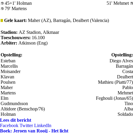
45+1' Holman
51' Mehmet
79' Martens
Gele kaart:
Maher (AZ), Barragán, Dealbert (Valencia)
Stadion:
AZ Stadion, Alkmaar
Toeschouwers:
16.100
Arbiter:
Atkinson (Eng)
Opstelling:
Opstelling:
Esteban
Diego Alves
Marcellis
Barragán
Moisander
Costa
Klavan
Dealbert
Poulsen
Mathieu (Piatti/77)
Maher
Pablo
Martens
Mehmet
Elm
Feghouli (Jonas/65)
Gudmundsson
Tino
Altidore (Benschop/76)
Alba
Holman
Soldado
Lees dit bericht
Facebook
Twitter
LinkedIn
Boek: Jeroen van Rooij - Het licht