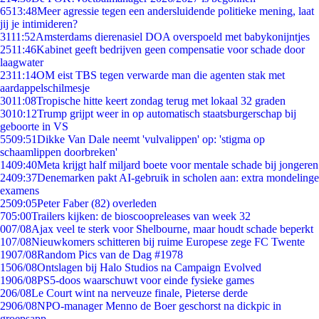
65
13:48
Meer agressie tegen een andersluidende politieke mening, laat
jij je intimideren?
31
11:52
Amsterdams dierenasiel DOA overspoeld met babykonijntjes
25
11:46
Kabinet geeft bedrijven geen compensatie voor schade door
laagwater
23
11:14
OM eist TBS tegen verwarde man die agenten stak met
aardappelschilmesje
30
11:08
Tropische hitte keert zondag terug met lokaal 32 graden
30
10:12
Trump grijpt weer in op automatisch staatsburgerschap bij
geboorte in VS
55
09:51
Dikke Van Dale neemt 'vulvalippen' op: 'stigma op
schaamlippen doorbreken'
14
09:40
Meta krijgt half miljard boete voor mentale schade bij jongeren
24
09:37
Denemarken pakt AI-gebruik in scholen aan: extra mondelinge
examens
25
09:05
Peter Faber (82) overleden
7
05:00
Trailers kijken: de bioscoopreleases van week 32
0
07/08
Ajax veel te sterk voor Shelbourne, maar houdt schade beperkt
1
07/08
Nieuwkomers schitteren bij ruime Europese zege FC Twente
19
07/08
Random Pics van de Dag #1978
15
06/08
Ontslagen bij Halo Studios na Campaign Evolved
19
06/08
PS5-doos waarschuwt voor einde fysieke games
2
06/08
Le Court wint na nerveuze finale, Pieterse derde
29
06/08
NPO-manager Menno de Boer geschorst na dickpic in
groepsapp