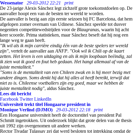
Wessenator
29-03-2012 22:21
print
De 23-jarige Alexis Sánchez legt zichzelf grote toekomstdoelen op. De
aanvaller hoopt een van de besten ter wereld te worden.
De aanvaller is bezig aan zijn eerste seizoen bij FC Barcelona, dat hem
afgelopen zomer overnam van Udinese. Sánchez speelde tot dusver
negentien competitiewedstrijden voor de
Blaugranas
, waarin hij acht
keer scoorde. Prima statistieken, maar Sánchez beseft dat hij nog een
lange weg te gaan heeft.
"Ik wil als ik mijn carrière eindig één van de beste spelers ter wereld
zijn"
, vertelt de aanvaller aan
ANFP
.
"Ook wil ik Chili op de kaart
zetten. Het leven is een uitdaging en als ik mijn loopbaan beëindig, zal
ik zien wat ik goed en fout heb gedaan. Het hangt allemaal af van de
juiste mentaliteit."
"Soms is de mentaliteit van een Chileen zwak en is hij meer bezig met
andere dingen. Soms denkt hij dat hij alles al heeft bereikt, terwijl dat
niet zo is. Chileense voetballers zijn erg goed, maar we hebben de
juiste mentaliteit nodig"
, aldus Sánchez.
Lees dit bericht
Facebook
Twitter
LinkedIn
Universiteit trekt titel Hongaarse president in
Monique Verlind (DJMO)
29-03-2012 22:18
print
Een Hongaarse universiteit heeft de doctorstitel van president Pal
Schmitt ingetrokken. Uit onderzoek blijkt dat grote delen van de thesis
uit 1992 zijn overgenomen uit andere werken.
Rector Tivadar Tulassay zei dat werd besloten tot intrekking omdat de