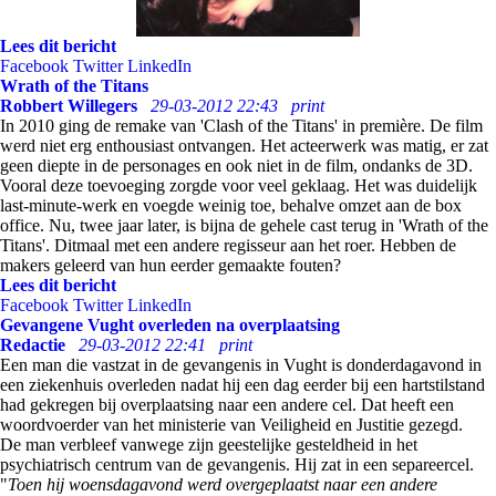
Lees dit bericht
Facebook
Twitter
LinkedIn
Wrath of the Titans
Robbert Willegers
29-03-2012 22:43
print
In 2010 ging de remake van 'Clash of the Titans' in première. De film
werd niet erg enthousiast ontvangen. Het acteerwerk was matig, er zat
geen diepte in de personages en ook niet in de film, ondanks de 3D.
Vooral deze toevoeging zorgde voor veel geklaag. Het was duidelijk
last-minute-werk en voegde weinig toe, behalve omzet aan de box
office. Nu, twee jaar later, is bijna de gehele cast terug in 'Wrath of the
Titans'. Ditmaal met een andere regisseur aan het roer. Hebben de
makers geleerd van hun eerder gemaakte fouten?
Lees dit bericht
Facebook
Twitter
LinkedIn
Gevangene Vught overleden na overplaatsing
Redactie
29-03-2012 22:41
print
Een man die vastzat in de gevangenis in Vught is donderdagavond in
een ziekenhuis overleden nadat hij een dag eerder bij een hartstilstand
had gekregen bij overplaatsing naar een andere cel. Dat heeft een
woordvoerder van het ministerie van Veiligheid en Justitie gezegd.
De man verbleef vanwege zijn geestelijke gesteldheid in het
psychiatrisch centrum van de gevangenis. Hij zat in een separeercel.
"
Toen hij woensdagavond werd overgeplaatst naar een andere