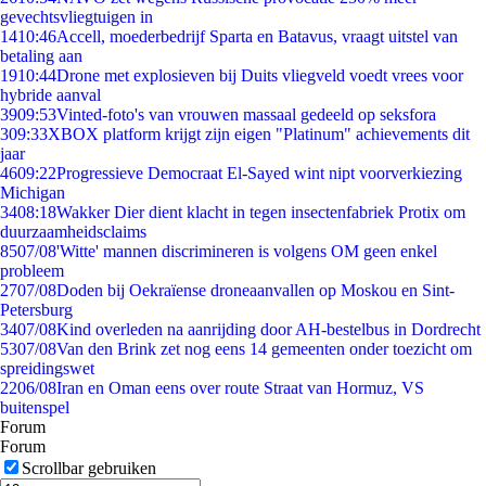
gevechtsvliegtuigen in
14
10:46
Accell, moederbedrijf Sparta en Batavus, vraagt uitstel van
betaling aan
19
10:44
Drone met explosieven bij Duits vliegveld voedt vrees voor
hybride aanval
39
09:53
Vinted-foto's van vrouwen massaal gedeeld op seksfora
3
09:33
XBOX platform krijgt zijn eigen "Platinum" achievements dit
jaar
46
09:22
Progressieve Democraat El-Sayed wint nipt voorverkiezing
Michigan
34
08:18
Wakker Dier dient klacht in tegen insectenfabriek Protix om
duurzaamheidsclaims
85
07/08
'Witte' mannen discrimineren is volgens OM geen enkel
probleem
27
07/08
Doden bij Oekraïense droneaanvallen op Moskou en Sint-
Petersburg
34
07/08
Kind overleden na aanrijding door AH-bestelbus in Dordrecht
53
07/08
Van den Brink zet nog eens 14 gemeenten onder toezicht om
spreidingswet
22
06/08
Iran en Oman eens over route Straat van Hormuz, VS
buitenspel
Forum
Forum
Scrollbar gebruiken