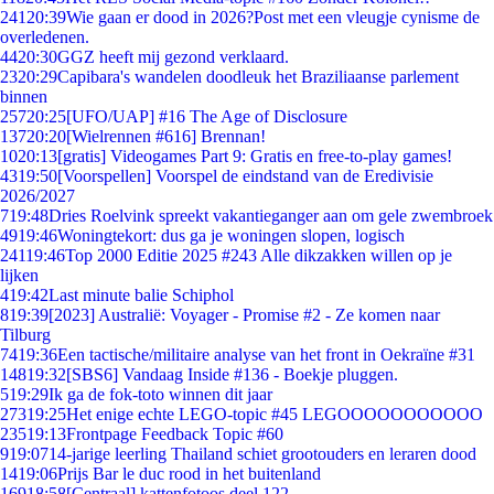
241
20:39
Wie gaan er dood in 2026?Post met een vleugje cynisme de
overledenen.
44
20:30
GGZ heeft mij gezond verklaard.
23
20:29
Capibara's wandelen doodleuk het Braziliaanse parlement
binnen
257
20:25
[UFO/UAP] #16 The Age of Disclosure
137
20:20
[Wielrennen #616] Brennan!
10
20:13
[gratis] Videogames Part 9: Gratis en free-to-play games!
43
19:50
[Voorspellen] Voorspel de eindstand van de Eredivisie
2026/2027
7
19:48
Dries Roelvink spreekt vakantieganger aan om gele zwembroek
49
19:46
Woningtekort: dus ga je woningen slopen, logisch
241
19:46
Top 2000 Editie 2025 #243 Alle dikzakken willen op je
lijken
4
19:42
Last minute balie Schiphol
8
19:39
[2023] Australië: Voyager - Promise #2 - Ze komen naar
Tilburg
74
19:36
Een tactische/militaire analyse van het front in Oekraïne #31
148
19:32
[SBS6] Vandaag Inside #136 - Boekje pluggen.
5
19:29
Ik ga de fok-toto winnen dit jaar
273
19:25
Het enige echte LEGO-topic #45 LEGOOOOOOOOOOO
235
19:13
Frontpage Feedback Topic #60
9
19:07
14-jarige leerling Thailand schiet grootouders en leraren dood
14
19:06
Prijs Bar le duc rood in het buitenland
169
18:58
[Centraal] kattenfotoos deel 122