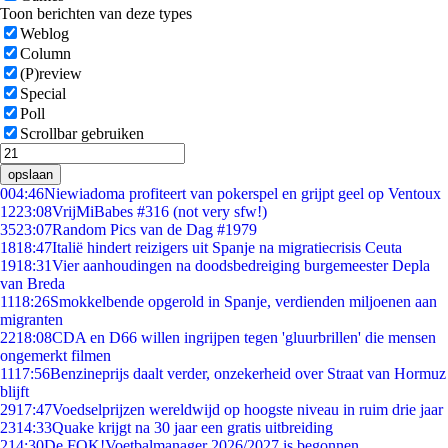
Toon berichten van deze types
Weblog
Column
(P)review
Special
Poll
Scrollbar gebruiken
opslaan
0
04:46
Niewiadoma profiteert van pokerspel en grijpt geel op Ventoux
12
23:08
VrijMiBabes #316 (not very sfw!)
35
23:07
Random Pics van de Dag #1979
18
18:47
Italië hindert reizigers uit Spanje na migratiecrisis Ceuta
19
18:31
Vier aanhoudingen na doodsbedreiging burgemeester Depla
van Breda
11
18:26
Smokkelbende opgerold in Spanje, verdienden miljoenen aan
migranten
22
18:08
CDA en D66 willen ingrijpen tegen 'gluurbrillen' die mensen
ongemerkt filmen
11
17:56
Benzineprijs daalt verder, onzekerheid over Straat van Hormuz
blijft
29
17:47
Voedselprijzen wereldwijd op hoogste niveau in ruim drie jaar
23
14:33
Quake krijgt na 30 jaar een gratis uitbreiding
2
14:30
De FOK!Voetbalmanager 2026/2027 is begonnen