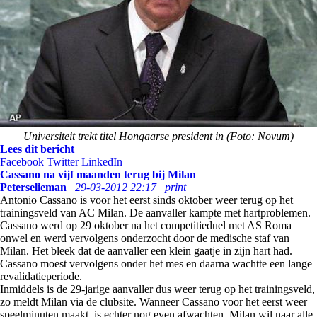
Universiteit trekt titel Hongaarse president in (Foto: Novum)
Lees dit bericht
Facebook
Twitter
LinkedIn
Cassano na vijf maanden terug bij Milan
Peterselieman
29-03-2012 22:17
print
Antonio Cassano is voor het eerst sinds oktober weer terug op het
trainingsveld van AC Milan. De aanvaller kampte met hartproblemen.
Cassano werd op 29 oktober na het competitieduel met AS Roma
onwel en werd vervolgens onderzocht door de medische staf van
Milan. Het bleek dat de aanvaller een klein gaatje in zijn hart had.
Cassano moest vervolgens onder het mes en daarna wachtte een lange
revalidatieperiode.
Inmiddels is de 29-jarige aanvaller dus weer terug op het trainingsveld,
zo meldt Milan via de clubsite. Wanneer Cassano voor het eerst weer
speelminuten maakt, is echter nog even afwachten. Milan wil naar alle