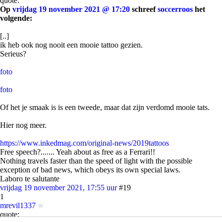
quote:
Op
vrijdag 19 november 2021 @ 17:20
schreef
soccerroos
het
volgende:
[..]
ik heb ook nog nooit een mooie tattoo gezien.
Serieus?
foto
foto
Of het je smaak is is een tweede, maar dat zijn verdomd mooie tats.
Hier nog meer.
https://www.inkedmag.com/original-news/2019tattoos
Free speech?....... Yeah about as free as a Ferrari!!
Nothing travels faster than the speed of light with the possible
exception of bad news, which obeys its own special laws.
Laboro te salutante
vrijdag 19 november 2021, 17:55 uur
#19
1
mrevil1337
quote: