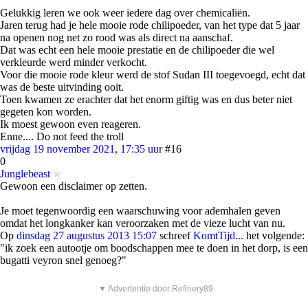
Gelukkig leren we ook weer iedere dag over chemicaliën.
Jaren terug had je hele mooie rode chilipoeder, van het type dat 5 jaar
na openen nog net zo rood was als direct na aanschaf.
Dat was echt een hele mooie prestatie en de chilipoeder die wel
verkleurde werd minder verkocht.
Voor die mooie rode kleur werd de stof Sudan III toegevoegd, echt dat
was de beste uitvinding ooit.
Toen kwamen ze erachter dat het enorm giftig was en dus beter niet
gegeten kon worden.
Ik moest gewoon even reageren.
Enne.... Do not feed the troll
vrijdag 19 november 2021, 17:35 uur
#16
0
Junglebeast
Gewoon een disclaimer op zetten.
Je moet tegenwoordig een waarschuwing voor ademhalen geven
omdat het longkanker kan veroorzaken met de vieze lucht van nu.
Op
dinsdag 27 augustus 2013 15:07
schreef
KomtTijd...
het volgende:
"ik zoek een autootje om boodschappen mee te doen in het dorp, is een
bugatti veyron snel genoeg?"
▼ Advertentie door Refinery89