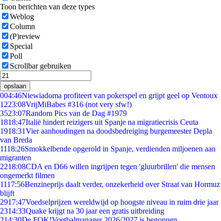
Toon berichten van deze types
Weblog
Column
(P)review
Special
Poll
Scrollbar gebruiken
opslaan
0
04:46
Niewiadoma profiteert van pokerspel en grijpt geel op Ventoux
12
23:08
VrijMiBabes #316 (not very sfw!)
35
23:07
Random Pics van de Dag #1979
18
18:47
Italië hindert reizigers uit Spanje na migratiecrisis Ceuta
19
18:31
Vier aanhoudingen na doodsbedreiging burgemeester Depla
van Breda
11
18:26
Smokkelbende opgerold in Spanje, verdienden miljoenen aan
migranten
22
18:08
CDA en D66 willen ingrijpen tegen 'gluurbrillen' die mensen
ongemerkt filmen
11
17:56
Benzineprijs daalt verder, onzekerheid over Straat van Hormuz
blijft
29
17:47
Voedselprijzen wereldwijd op hoogste niveau in ruim drie jaar
23
14:33
Quake krijgt na 30 jaar een gratis uitbreiding
2
14:30
De FOK!Voetbalmanager 2026/2027 is begonnen