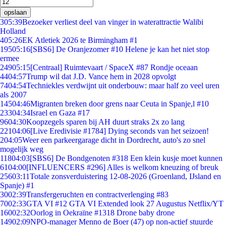
opslaan
3
05:39
Bezoeker verliest deel van vinger in waterattractie Walibi
Holland
4
05:26
EK Atletiek 2026 te Birmingham #1
195
05:16
[SBS6] De Oranjezomer #10 Helene je kan het niet stop
ermee
249
05:15
[Centraal] Ruimtevaart / SpaceX #87 Rondje oceaan
44
04:57
Trump wil dat J.D. Vance hem in 2028 opvolgt
74
04:54
Techniekles verdwijnt uit onderbouw: maar half zo veel uren
als 2007
145
04:46
Migranten breken door grens naar Ceuta in Spanje,l #10
233
04:34
Israel en Gaza #17
96
04:30
Koopzegels sparen bij AH duurt straks 2x zo lang
221
04:06
[Live Eredivisie #1784] Dying seconds van het seizoen!
2
04:05
Weer een parkeergarage dicht in Dordrecht, auto's zo snel
mogelijk weg
118
04:03
[SBS6] De Bondgenoten #318 Een klein kusje moet kunnen
61
04:00
[INFLUENCERS #296] Alles is welkom kneuzing of breuk
256
03:11
Totale zonsverduistering 12-08-2026 (Groenland, IJsland en
Spanje) #1
30
02:39
Transfergeruchten en contractverlenging #83
70
02:33
GTA VI #12 GTA VI Extended look 27 Augustus Netflix/YT
160
02:32
Oorlog in Oekraïne #1318 Drone baby drone
149
02:09
NPO-manager Menno de Boer (47) op non-actief stuurde