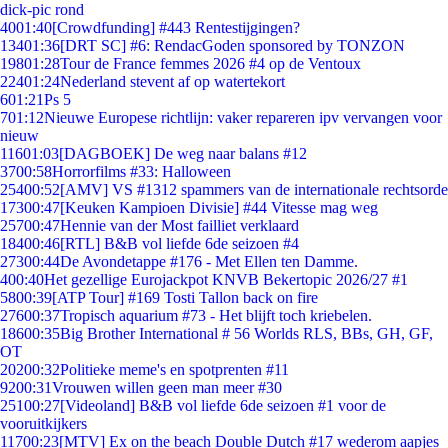
dick-pic rond
40
01:40
[Crowdfunding] #443 Rentestijgingen?
134
01:36
[DRT SC] #6: RendacGoden sponsored by TONZON
198
01:28
Tour de France femmes 2026 #4 op de Ventoux
224
01:24
Nederland stevent af op watertekort
6
01:21
Ps 5
7
01:12
Nieuwe Europese richtlijn: vaker repareren ipv vervangen voor
nieuw
116
01:03
[DAGBOEK] De weg naar balans #12
37
00:58
Horrorfilms #33: Halloween
254
00:52
[AMV] VS #1312 spammers van de internationale rechtsorde
173
00:47
[Keuken Kampioen Divisie] #44 Vitesse mag weg
257
00:47
Hennie van der Most failliet verklaard
184
00:46
[RTL] B&B vol liefde 6de seizoen #4
273
00:44
De Avondetappe #176 - Met Ellen ten Damme.
4
00:40
Het gezellige Eurojackpot KNVB Bekertopic 2026/27 #1
58
00:39
[ATP Tour] #169 Tosti Tallon back on fire
276
00:37
Tropisch aquarium #73 - Het blijft toch kriebelen.
186
00:35
Big Brother International # 56 Worlds RLS, BBs, GH, GF,
OT
202
00:32
Politieke meme's en spotprenten #11
92
00:31
Vrouwen willen geen man meer #30
251
00:27
[Videoland] B&B vol liefde 6de seizoen #1 voor de
vooruitkijkers
117
00:23
[MTV] Ex on the beach Double Dutch #17 wederom aapjes