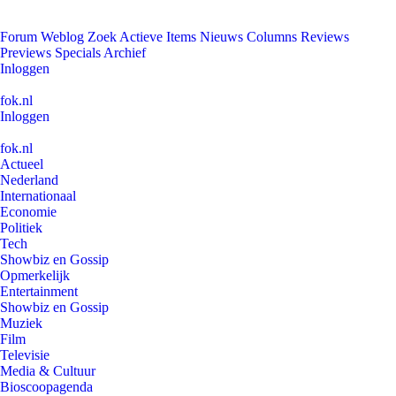
Forum
Weblog
Zoek
Actieve Items
Nieuws
Columns
Reviews
Previews
Specials
Archief
Inloggen
fok.nl
Inloggen
fok.nl
Actueel
Nederland
Internationaal
Economie
Politiek
Tech
Showbiz en Gossip
Opmerkelijk
Entertainment
Showbiz en Gossip
Muziek
Film
Televisie
Media & Cultuur
Bioscoopagenda