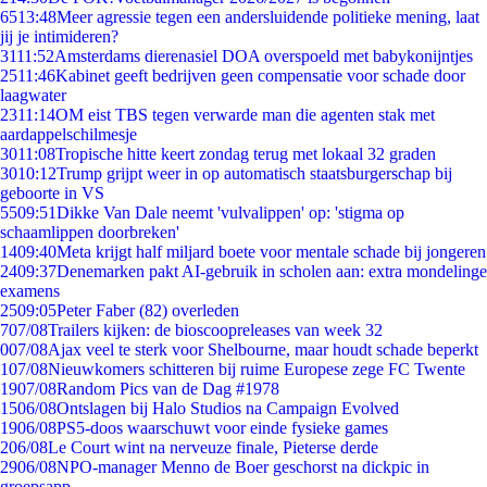
65
13:48
Meer agressie tegen een andersluidende politieke mening, laat
jij je intimideren?
31
11:52
Amsterdams dierenasiel DOA overspoeld met babykonijntjes
25
11:46
Kabinet geeft bedrijven geen compensatie voor schade door
laagwater
23
11:14
OM eist TBS tegen verwarde man die agenten stak met
aardappelschilmesje
30
11:08
Tropische hitte keert zondag terug met lokaal 32 graden
30
10:12
Trump grijpt weer in op automatisch staatsburgerschap bij
geboorte in VS
55
09:51
Dikke Van Dale neemt 'vulvalippen' op: 'stigma op
schaamlippen doorbreken'
14
09:40
Meta krijgt half miljard boete voor mentale schade bij jongeren
24
09:37
Denemarken pakt AI-gebruik in scholen aan: extra mondelinge
examens
25
09:05
Peter Faber (82) overleden
7
07/08
Trailers kijken: de bioscoopreleases van week 32
0
07/08
Ajax veel te sterk voor Shelbourne, maar houdt schade beperkt
1
07/08
Nieuwkomers schitteren bij ruime Europese zege FC Twente
19
07/08
Random Pics van de Dag #1978
15
06/08
Ontslagen bij Halo Studios na Campaign Evolved
19
06/08
PS5-doos waarschuwt voor einde fysieke games
2
06/08
Le Court wint na nerveuze finale, Pieterse derde
29
06/08
NPO-manager Menno de Boer geschorst na dickpic in
groepsapp