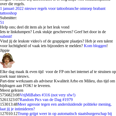
over die regels.
1 januari 2022 nieuwe regels voor tattoobranche
omroep brabant
tattooshop
Submitter:
51
Help ons; deel dit item als je het leuk vond
Iets te linkdumpen? Leuk stukje geschreven? Geef het door in de
submit!
Vind jij de leukste video's of de grappigste plaatjes? Heb je een talent
voor luchtigheid of vaak iets bijzonders te melden?
Kom bloggen
!
Jippie
Elke dag maak ik even tijd voor de FP om het internet af te struinen op
zoek naar nieuws.
Part-time werkzaam als adviseur Kwaliteit Arbo en Milieu, dus tijd om
bijdragen aan FOK! te leveren.
Meest gelezen
57568
23:08
VrijMiBabes #316 (not very sfw!)
52613
23:07
Random Pics van de Dag #1979
1530
13:48
Meer agressie tegen een andersluidende politieke mening,
laat jij je intimideren?
1270
10:12
Trump grijpt weer in op automatisch staatsburgerschap bij