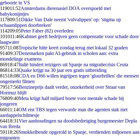
geboorte in VS
1190
11:52
Amsterdams dierenasiel DOA overspoeld met
babykonijntjes
1178
09:51
Dikke Van Dale neemt 'vulvalippen' op: 'stigma op
schaamlippen doorbreken'
1142
09:05
Peter Faber (82) overleden
1010
11:46
Kabinet geeft bedrijven geen compensatie voor schade door
laagwater
957
11:08
Tropische hitte keert zondag terug met lokaal 32 graden
914
09:37
Denemarken pakt AI-gebruik in scholen aan: extra
mondelinge examens
869
18:47
Italië hindert reizigers uit Spanje na migratiecrisis Ceuta
868
14:33
Quake krijgt na 30 jaar een gratis uitbreiding
815
18:08
CDA en D66 willen ingrijpen tegen 'gluurbrillen' die mensen
ongemerkt filmen
795
17:56
Benzineprijs daalt verder, onzekerheid over Straat van
Hormuz blijft
768
09:40
Meta krijgt half miljard boete voor mentale schade bij
jongeren
660
11:14
OM eist TBS tegen verwarde man die agenten stak met
aardappelschilmesje
644
18:31
Vier aanhoudingen na doodsbedreiging burgemeester Depla
van Breda
591
18:26
Smokkelbende opgerold in Spanje, verdienden miljoenen aan
migranten