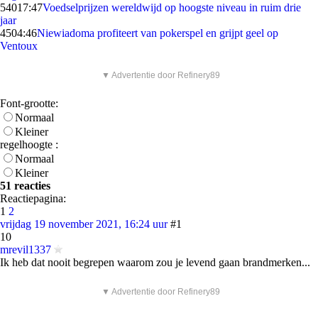
540
17:47
Voedselprijzen wereldwijd op hoogste niveau in ruim drie
jaar
45
04:46
Niewiadoma profiteert van pokerspel en grijpt geel op
Ventoux
▼ Advertentie door Refinery89
Font-grootte:
Normaal
Kleiner
regelhoogte :
Normaal
Kleiner
51 reacties
Reactiepagina:
1
2
vrijdag 19 november 2021, 16:24 uur
#1
10
mrevil1337
Ik heb dat nooit begrepen waarom zou je levend gaan brandmerken...
▼ Advertentie door Refinery89