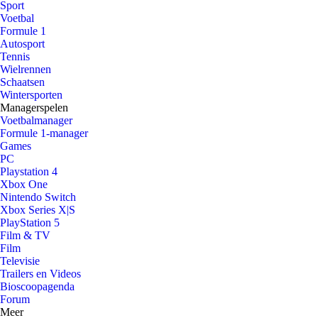
Sport
Voetbal
Formule 1
Autosport
Tennis
Wielrennen
Schaatsen
Wintersporten
Managerspelen
Voetbalmanager
Formule 1-manager
Games
PC
Playstation 4
Xbox One
Nintendo Switch
Xbox Series X|S
PlayStation 5
Film & TV
Film
Televisie
Trailers en Videos
Bioscoopagenda
Forum
Meer