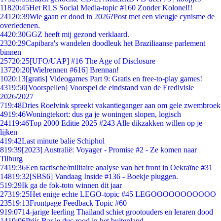
118
20:45
Het RLS Social Media-topic #160 Zonder Kolonel!!
241
20:39
Wie gaan er dood in 2026?Post met een vleugje cynisme de
overledenen.
44
20:30
GGZ heeft mij gezond verklaard.
23
20:29
Capibara's wandelen doodleuk het Braziliaanse parlement
binnen
257
20:25
[UFO/UAP] #16 The Age of Disclosure
137
20:20
[Wielrennen #616] Brennan!
10
20:13
[gratis] Videogames Part 9: Gratis en free-to-play games!
43
19:50
[Voorspellen] Voorspel de eindstand van de Eredivisie
2026/2027
7
19:48
Dries Roelvink spreekt vakantieganger aan om gele zwembroek
49
19:46
Woningtekort: dus ga je woningen slopen, logisch
241
19:46
Top 2000 Editie 2025 #243 Alle dikzakken willen op je
lijken
4
19:42
Last minute balie Schiphol
8
19:39
[2023] Australië: Voyager - Promise #2 - Ze komen naar
Tilburg
74
19:36
Een tactische/militaire analyse van het front in Oekraïne #31
148
19:32
[SBS6] Vandaag Inside #136 - Boekje pluggen.
5
19:29
Ik ga de fok-toto winnen dit jaar
273
19:25
Het enige echte LEGO-topic #45 LEGOOOOOOOOOOO
235
19:13
Frontpage Feedback Topic #60
9
19:07
14-jarige leerling Thailand schiet grootouders en leraren dood
14
19:06
Prijs Bar le duc rood in het buitenland