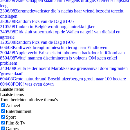
59
06/08
Waterschappen slaan alarm wegens droogte: Gereedschapskist
leeg
23
06/08
Zorgmedewerkster die 's nachts haar vriend bezocht terecht
ontslagen
38
06/08
Random Pics van de Dag #1977
21
05/08
Tanken in België wordt nóg aantrekkelijker
34
05/08
Dirk sluit supermarkt op de Wallen na golf van diefstal en
agressie
12
05/08
Random Pics van de Dag #1976
6
04/08
Kraftwerk brengt ruimteschip terug naar Eindhoven
20
04/08
Apple vecht Britse eis tot inbouwen backdoor in iCloud aan
85
04/08
'Witte' mannen discrimineren is volgens OM geen enkel
probleem
34
04/08
Ceuta-leider noemt Marokkaanse grensaanval door migranten
'gruweldaad'
6
04/08
Grote natuurbrand Boschhuizerbergen groeit naar 100 hectare
6
04/08
FOK! was even down
Laatste items
Laatste items
Toon berichten uit deze thema's
Actueel
Entertainment
Sport
Film & Tv
Games