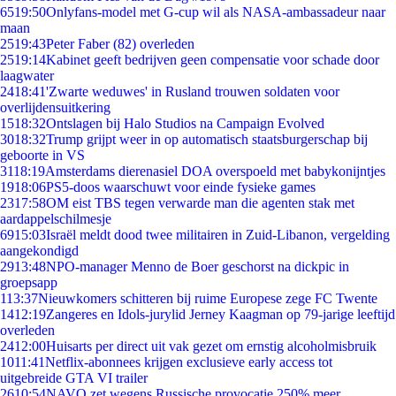
65
19:50
Onlyfans-model met G-cup wil als NASA-ambassadeur naar
maan
25
19:43
Peter Faber (82) overleden
25
19:14
Kabinet geeft bedrijven geen compensatie voor schade door
laagwater
24
18:41
'Zwarte weduwes' in Rusland trouwen soldaten voor
overlijdensuitkering
15
18:32
Ontslagen bij Halo Studios na Campaign Evolved
30
18:32
Trump grijpt weer in op automatisch staatsburgerschap bij
geboorte in VS
31
18:19
Amsterdams dierenasiel DOA overspoeld met babykonijntjes
19
18:06
PS5-doos waarschuwt voor einde fysieke games
23
17:58
OM eist TBS tegen verwarde man die agenten stak met
aardappelschilmesje
69
15:03
Israël meldt dood twee militairen in Zuid-Libanon, vergelding
aangekondigd
29
13:48
NPO-manager Menno de Boer geschorst na dickpic in
groepsapp
1
13:37
Nieuwkomers schitteren bij ruime Europese zege FC Twente
14
12:19
Zangeres en Idols-jurylid Jerney Kaagman op 79-jarige leeftijd
overleden
24
12:00
Huisarts per direct uit vak gezet om ernstig alcoholmisbruik
10
11:41
Netflix-abonnees krijgen exclusieve early access tot
uitgebreide GTA VI trailer
26
10:54
NAVO zet wegens Russische provocatie 250% meer