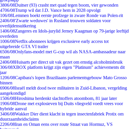
38
06/08
Duitser (93) crasht met quad tegen boom, vier gewonden
47
06/08
Trump wil dat J.D. Vance hem in 2028 opvolgt
1
06/08
Lemmen boekt eerste profzege in zware Ronde van Polen-rit
24
06/08
'Zwarte weduwes' in Rusland trouwen soldaten voor
overlijdensuitkering
14
06/08
Zangeres en Idols-jurylid Jerney Kaagman op 79-jarige leeftijd
overleden
10
06/08
Netflix-abonnees krijgen exclusieve early access tot
uitgebreide GTA VI trailer
65
06/08
Onlyfans-model met G-cup wil als NASA-ambassadeur naar
maan
24
06/08
Huisarts per direct uit vak gezet om ernstig alcoholmisbruik
3
06/08
XBOX platform krijgt zijn eigen "Platinum" achievements dit
jaar
12
06/08
Capibara's lopen Braziliaans parlementsgebouw Mato Grosso
binnen
69
06/08
Israël meldt dood twee militairen in Zuid-Libanon, vergelding
aangekondigd
15
06/08
Hiroshima herdenkt slachtoffers atoombom, 81 jaar later
19
06/08
Drone met explosieven bij Duits vliegveld voedt vrees voor
hybride aanval
34
06/08
Wakker Dier dient klacht in tegen insectenfabriek Protix om
duurzaamheidsclaims
22
06/08
Iran en Oman eens over route Straat van Hormuz, VS