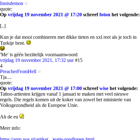
Innisdemon
quote:
Op
vrijdag 19 november 2021 @ 17:20
schreef
foton
het volgende:
[..]
Kun je dat mooi combineren met dikke tieten en xxl reet als je toch in
Turkije bent.
'Me' is géén bezittelijk voornaamwoord
vrijdag 19 november 2021, 17:32 uur
#15
4
PreacherFromHell
Tja....
quote:
Op
vrijdag 19 november 2021 @ 17:00
schreef
wise
het volgende:
Tattoo-artiesten krijgen vanaf 1 januari te maken met veel nieuwe
regels. Die regels komen uit de koker van zowel het ministerie van
Volksgezondheid als de Europese Unie.
Ah de eu
Meer info:
https://amp.nos.nl/artike(...)eatie-rondlopen.html