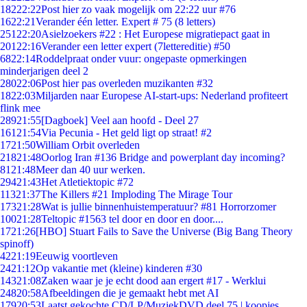
182
22:22
Post hier zo vaak mogelijk om 22:22 uur #76
16
22:21
Verander één letter. Expert # 75 (8 letters)
251
22:20
Asielzoekers #22 : Het Europese migratiepact gaat in
201
22:16
Verander een letter expert (7lettereditie) #50
68
22:14
Roddelpraat onder vuur: ongepaste opmerkingen
minderjarigen deel 2
280
22:06
Post hier pas overleden muzikanten #32
18
22:03
Miljarden naar Europese AI-start-ups: Nederland profiteert
flink mee
289
21:55
[Dagboek] Veel aan hoofd - Deel 27
161
21:54
Via Pecunia - Het geld ligt op straat! #2
17
21:50
William Orbit overleden
218
21:48
Oorlog Iran #136 Bridge and powerplant day incoming?
81
21:48
Meer dan 40 uur werken.
294
21:43
Het Atletiektopic #72
113
21:37
The Killers #21 Imploding The Mirage Tour
173
21:28
Wat is jullie binnenhuistemperatuur? #81 Horrorzomer
100
21:28
Teltopic #1563 tel door en door en door....
17
21:26
[HBO] Stuart Fails to Save the Universe (Big Bang Theory
spinoff)
42
21:19
Eeuwig voortleven
24
21:12
Op vakantie met (kleine) kinderen #30
143
21:08
Zaken waar je je echt dood aan ergert #17 - Werklui
248
20:58
Afbeeldingen die je gemaakt hebt met AI
179
20:53
Laatst gekochte CD/LP/MuziekDVD deel 75 | koopjes