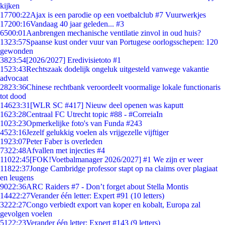
kijken
177
00:22
Ajax is een parodie op een voetbalclub #7 Vuurwerkjes
172
00:16
Vandaag 40 jaar geleden... #3
65
00:01
Aanbrengen mechanische ventilatie zinvol in oud huis?
13
23:57
Spaanse kust onder vuur van Portugese oorlogsschepen: 120
gewonden
38
23:54
[2026/2027] Eredivisietoto #1
15
23:43
Rechtszaak dodelijk ongeluk uitgesteld vanwege vakantie
advocaat
28
23:36
Chinese rechtbank veroordeelt voormalige lokale functionaris
tot dood
146
23:31
[WLR SC #417] Nieuw deel openen was kaputt
16
23:28
Centraal FC Utrecht topic #88 - #CorreiaIn
10
23:23
Opmerkelijke foto's van Funda #243
45
23:16
Jezelf gelukkig voelen als vrijgezelle vijftiger
19
23:07
Peter Faber is overleden
73
22:48
Afvallen met injecties #4
110
22:45
[FOK!Voetbalmanager 2026/2027] #1 We zijn er weer
118
22:37
Jonge Cambridge professor stapt op na claims over plagiaat
en leugens
90
22:36
ARC Raiders #7 - Don’t forget about Stella Montis
144
22:27
Verander één letter: Expert #91 (10 letters)
32
22:27
Congo verbiedt export van koper en kobalt, Europa zal
gevolgen voelen
51
22:23
Verander één letter: Expert #143 (9 letters)