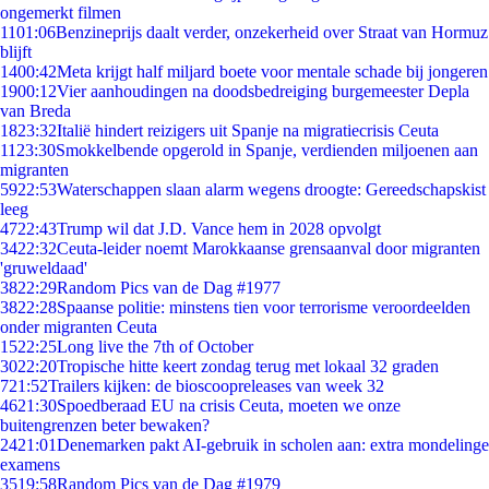
ongemerkt filmen
11
01:06
Benzineprijs daalt verder, onzekerheid over Straat van Hormuz
blijft
14
00:42
Meta krijgt half miljard boete voor mentale schade bij jongeren
19
00:12
Vier aanhoudingen na doodsbedreiging burgemeester Depla
van Breda
18
23:32
Italië hindert reizigers uit Spanje na migratiecrisis Ceuta
11
23:30
Smokkelbende opgerold in Spanje, verdienden miljoenen aan
migranten
59
22:53
Waterschappen slaan alarm wegens droogte: Gereedschapskist
leeg
47
22:43
Trump wil dat J.D. Vance hem in 2028 opvolgt
34
22:32
Ceuta-leider noemt Marokkaanse grensaanval door migranten
'gruweldaad'
38
22:29
Random Pics van de Dag #1977
38
22:28
Spaanse politie: minstens tien voor terrorisme veroordeelden
onder migranten Ceuta
15
22:25
Long live the 7th of October
30
22:20
Tropische hitte keert zondag terug met lokaal 32 graden
7
21:52
Trailers kijken: de bioscoopreleases van week 32
46
21:30
Spoedberaad EU na crisis Ceuta, moeten we onze
buitengrenzen beter bewaken?
24
21:01
Denemarken pakt AI-gebruik in scholen aan: extra mondelinge
examens
35
19:58
Random Pics van de Dag #1979