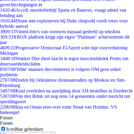
gevechtsvliegtuigen in
14
10:46
Accell, moederbedrijf Sparta en Batavus, vraagt uitstel van
betaling aan
19
10:44
Drone met explosieven bij Duits vliegveld voedt vrees voor
hybride aanval
39
09:53
Vinted-foto's van vrouwen massaal gedeeld op seksfora
3
09:33
XBOX platform krijgt zijn eigen "Platinum" achievements dit
jaar
46
09:22
Progressieve Democraat El-Sayed wint nipt voorverkiezing
Michigan
34
08:18
Wakker Dier dient klacht in tegen insectenfabriek Protix om
duurzaamheidsclaims
85
07/08
'Witte' mannen discrimineren is volgens OM geen enkel
probleem
27
07/08
Doden bij Oekraïense droneaanvallen op Moskou en Sint-
Petersburg
34
07/08
Kind overleden na aanrijding door AH-bestelbus in Dordrecht
53
07/08
Van den Brink zet nog eens 14 gemeenten onder toezicht om
spreidingswet
22
06/08
Iran en Oman eens over route Straat van Hormuz, VS
buitenspel
Forum
Forum
Scrollbar gebruiken