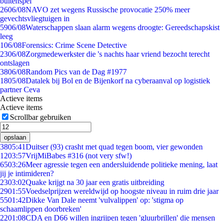
buitenspel
26
06/08
NAVO zet wegens Russische provocatie 250% meer
gevechtsvliegtuigen in
59
06/08
Waterschappen slaan alarm wegens droogte: Gereedschapskist
leeg
1
06/08
Forensics: Crime Scene Detective
23
06/08
Zorgmedewerkster die 's nachts haar vriend bezocht terecht
ontslagen
38
06/08
Random Pics van de Dag #1977
18
05/08
Datalek bij Bol en de Bijenkorf na cyberaanval op logistiek
partner Ceva
Actieve items
Actieve items
Scrollbar gebruiken
opslaan
38
05:41
Duitser (93) crasht met quad tegen boom, vier gewonden
12
03:57
VrijMiBabes #316 (not very sfw!)
65
03:26
Meer agressie tegen een andersluidende politieke mening, laat
jij je intimideren?
23
03:02
Quake krijgt na 30 jaar een gratis uitbreiding
29
01:55
Voedselprijzen wereldwijd op hoogste niveau in ruim drie jaar
55
01:42
Dikke Van Dale neemt 'vulvalippen' op: 'stigma op
schaamlippen doorbreken'
22
01:08
CDA en D66 willen ingrijpen tegen 'gluurbrillen' die mensen