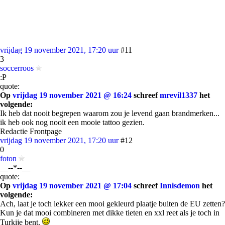
vrijdag 19 november 2021, 17:20 uur
#11
3
soccerroos
:P
quote:
Op
vrijdag 19 november 2021 @ 16:24
schreef
mrevil1337
het
volgende:
Ik heb dat nooit begrepen waarom zou je levend gaan brandmerken...
ik heb ook nog nooit een mooie tattoo gezien.
Redactie Frontpage
vrijdag 19 november 2021, 17:20 uur
#12
0
foton
__--*--__
quote:
Op
vrijdag 19 november 2021 @ 17:04
schreef
Innisdemon
het
volgende:
Ach, laat je toch lekker een mooi gekleurd plaatje buiten de EU zetten?
Kun je dat mooi combineren met dikke tieten en xxl reet als je toch in
Turkije bent.