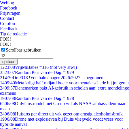
Weblog
Fotoboek
Prijsvragen
Contact
Colofon
Feedback
Tip de redactie
FOK!
FOK!
Scrollbar gebruiken
opslaan
12
23:08
VrijMiBabes #316 (not very sfw!)
35
23:07
Random Pics van de Dag #1979
2
14:30
De FOK!Voetbalmanager 2026/2027 is begonnen
14
09:40
Meta krijgt half miljard boete voor mentale schade bij jongeren
24
09:37
Denemarken pakt AI-gebruik in scholen aan: extra mondelinge
examens
19
07/08
Random Pics van de Dag #1978
65
06/08
Onlyfans-model met G-cup wil als NASA-ambassadeur naar
maan
24
06/08
Huisarts per direct uit vak gezet om ernstig alcoholmisbruik
19
06/08
Drone met explosieven bij Duits vliegveld voedt vrees voor
hybride aanval