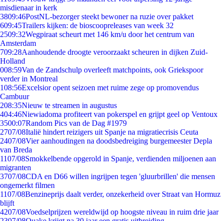
misdienaar in kerk
38
09:46
PostNL-bezorger steekt bewoner na ruzie over pakket
6
09:45
Trailers kijken: de bioscoopreleases van week 32
25
09:32
Wegpiraat scheurt met 146 km/u door het centrum van
Amsterdam
7
09:28
Aanhoudende droogte veroorzaakt scheuren in dijken Zuid-
Holland
0
08:59
Van de Zandschulp overleeft matchpoints, ook Griekspoor
verder in Montreal
1
08:56
Excelsior opent seizoen met ruime zege op promovendus
Cambuur
2
08:35
Nieuw te streamen in augustus
4
04:46
Niewiadoma profiteert van pokerspel en grijpt geel op Ventoux
35
00:07
Random Pics van de Dag #1979
27
07/08
Italië hindert reizigers uit Spanje na migratiecrisis Ceuta
24
07/08
Vier aanhoudingen na doodsbedreiging burgemeester Depla
van Breda
11
07/08
Smokkelbende opgerold in Spanje, verdienden miljoenen aan
migranten
37
07/08
CDA en D66 willen ingrijpen tegen 'gluurbrillen' die mensen
ongemerkt filmen
11
07/08
Benzineprijs daalt verder, onzekerheid over Straat van Hormuz
blijft
42
07/08
Voedselprijzen wereldwijd op hoogste niveau in ruim drie jaar
23
07/08
Quake krijgt na 30 jaar een gratis uitbreiding