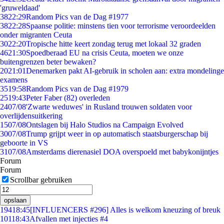
'gruweldaad'
38
22:29
Random Pics van de Dag #1977
38
22:28
Spaanse politie: minstens tien voor terrorisme veroordeelden
onder migranten Ceuta
30
22:20
Tropische hitte keert zondag terug met lokaal 32 graden
46
21:30
Spoedberaad EU na crisis Ceuta, moeten we onze
buitengrenzen beter bewaken?
20
21:01
Denemarken pakt AI-gebruik in scholen aan: extra mondelinge
examens
35
19:58
Random Pics van de Dag #1979
25
19:43
Peter Faber (82) overleden
24
07/08
'Zwarte weduwes' in Rusland trouwen soldaten voor
overlijdensuitkering
15
07/08
Ontslagen bij Halo Studios na Campaign Evolved
30
07/08
Trump grijpt weer in op automatisch staatsburgerschap bij
geboorte in VS
31
07/08
Amsterdams dierenasiel DOA overspoeld met babykonijntjes
Forum
Forum
Scrollbar gebruiken
opslaan
194
18:45
[INFLUENCERS #296] Alles is welkom kneuzing of breuk
101
18:43
Afvallen met injecties #4