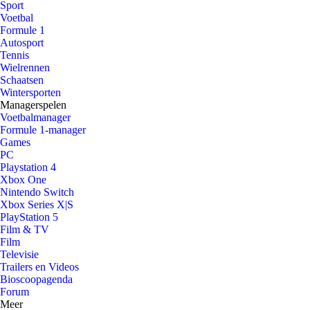
Sport
Voetbal
Formule 1
Autosport
Tennis
Wielrennen
Schaatsen
Wintersporten
Managerspelen
Voetbalmanager
Formule 1-manager
Games
PC
Playstation 4
Xbox One
Nintendo Switch
Xbox Series X|S
PlayStation 5
Film & TV
Film
Televisie
Trailers en Videos
Bioscoopagenda
Forum
Meer