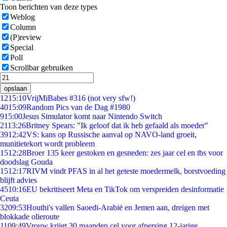
Toon berichten van deze types
Weblog
Column
(P)review
Special
Poll
Scrollbar gebruiken
opslaan
12
15:10
VrijMiBabes #316 (not very sfw!)
40
15:09
Random Pics van de Dag #1980
9
15:00
Jesus Simulator komt naar Nintendo Switch
21
13:26
Britney Spears: "Ik geloof dat ik heb gefaald als moeder"
39
12:42
VS: kans op Russische aanval op NAVO-land groeit,
munitietekort wordt probleem
15
12:28
Broer 135 keer gestoken en gesneden: zes jaar cel en tbs voor
doodslag Gouda
15
12:17
RIVM vindt PFAS in al het geteste moedermelk, borstvoeding
blijft advies
45
10:16
EU bekritiseert Meta en TikTok om verspreiden desinformatie
Ceuta
32
09:53
Houthi's vallen Saoedi-Arabië en Jemen aan, dreigen met
blokkade olieroute
11
09:49
Vrouw krijgt 30 maanden cel voor afpersing 12-jarige