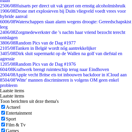
maan
25
06/08
Huisarts per direct uit vak gezet om ernstig alcoholmisbruik
19
06/08
Drone met explosieven bij Duits vliegveld voedt vrees voor
hybride aanval
60
06/08
Waterschappen slaan alarm wegens droogte: Gereedschapskist
leeg
24
06/08
Zorgmedewerkster die 's nachts haar vriend bezocht terecht
ontslagen
38
06/08
Random Pics van de Dag #1977
21
05/08
Tanken in België wordt nóg aantrekkelijker
34
05/08
Dirk sluit supermarkt op de Wallen na golf van diefstal en
agressie
12
05/08
Random Pics van de Dag #1976
6
04/08
Kraftwerk brengt ruimteschip terug naar Eindhoven
20
04/08
Apple vecht Britse eis tot inbouwen backdoor in iCloud aan
85
04/08
'Witte' mannen discrimineren is volgens OM geen enkel
probleem
Laatste items
Laatste items
Toon berichten uit deze thema's
Actueel
Entertainment
Sport
Film & Tv
Games