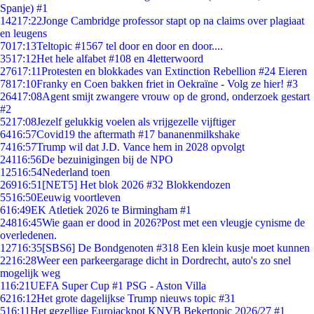
Spanje) #1
142
17:22
Jonge Cambridge professor stapt op na claims over plagiaat
en leugens
70
17:13
Teltopic #1567 tel door en door en door....
35
17:12
Het hele alfabet #108 en 4letterwoord
276
17:11
Protesten en blokkades van Extinction Rebellion #24 Eieren
78
17:10
Franky en Coen bakken friet in Oekraïne - Volg ze hier! #3
264
17:08
Agent smijt zwangere vrouw op de grond, onderzoek gestart
#2
52
17:08
Jezelf gelukkig voelen als vrijgezelle vijftiger
64
16:57
Covid19 the aftermath #17 bananenmilkshake
74
16:57
Trump wil dat J.D. Vance hem in 2028 opvolgt
241
16:56
De bezuinigingen bij de NPO
125
16:54
Nederland toen
269
16:51
[NET5] Het blok 2026 #32 Blokkendozen
55
16:50
Eeuwig voortleven
6
16:49
EK Atletiek 2026 te Birmingham #1
248
16:45
Wie gaan er dood in 2026?Post met een vleugje cynisme de
overledenen.
127
16:35
[SBS6] De Bondgenoten #318 Een klein kusje moet kunnen
22
16:28
Weer een parkeergarage dicht in Dordrecht, auto's zo snel
mogelijk weg
1
16:21
UEFA Super Cup #1 PSG - Aston Villa
62
16:12
Het grote dagelijkse Trump nieuws topic #31
5
16:11
Het gezellige Eurojackpot KNVB Bekertopic 2026/27 #1