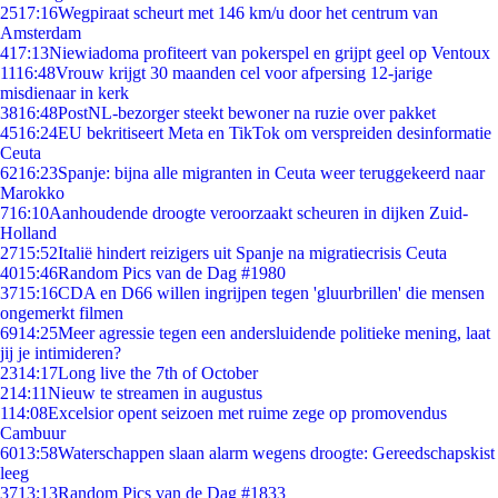
25
17:16
Wegpiraat scheurt met 146 km/u door het centrum van
Amsterdam
4
17:13
Niewiadoma profiteert van pokerspel en grijpt geel op Ventoux
11
16:48
Vrouw krijgt 30 maanden cel voor afpersing 12-jarige
misdienaar in kerk
38
16:48
PostNL-bezorger steekt bewoner na ruzie over pakket
45
16:24
EU bekritiseert Meta en TikTok om verspreiden desinformatie
Ceuta
62
16:23
Spanje: bijna alle migranten in Ceuta weer teruggekeerd naar
Marokko
7
16:10
Aanhoudende droogte veroorzaakt scheuren in dijken Zuid-
Holland
27
15:52
Italië hindert reizigers uit Spanje na migratiecrisis Ceuta
40
15:46
Random Pics van de Dag #1980
37
15:16
CDA en D66 willen ingrijpen tegen 'gluurbrillen' die mensen
ongemerkt filmen
69
14:25
Meer agressie tegen een andersluidende politieke mening, laat
jij je intimideren?
23
14:17
Long live the 7th of October
2
14:11
Nieuw te streamen in augustus
1
14:08
Excelsior opent seizoen met ruime zege op promovendus
Cambuur
60
13:58
Waterschappen slaan alarm wegens droogte: Gereedschapskist
leeg
37
13:13
Random Pics van de Dag #1833