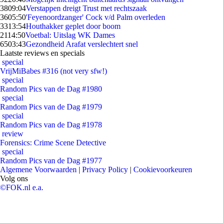
38
09:04
Verstappen dreigt Trust met rechtszaak
36
05:50
'Feyenoordzanger' Cock v/d Palm overleden
33
13:54
Houthakker geplet door boom
21
14:50
Voetbal: Uitslag WK Dames
65
03:43
Gezondheid Arafat verslechtert snel
Laatste reviews en specials
special
VrijMiBabes #316 (not very sfw!)
special
Random Pics van de Dag #1980
special
Random Pics van de Dag #1979
special
Random Pics van de Dag #1978
review
Forensics: Crime Scene Detective
special
Random Pics van de Dag #1977
Algemene Voorwaarden
|
Privacy Policy
|
Cookievoorkeuren
Volg ons
©FOK.nl e.a.