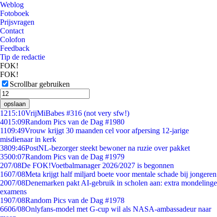
Weblog
Fotoboek
Prijsvragen
Contact
Colofon
Feedback
Tip de redactie
FOK!
FOK!
Scrollbar gebruiken
opslaan
12
15:10
VrijMiBabes #316 (not very sfw!)
40
15:09
Random Pics van de Dag #1980
11
09:49
Vrouw krijgt 30 maanden cel voor afpersing 12-jarige
misdienaar in kerk
38
09:46
PostNL-bezorger steekt bewoner na ruzie over pakket
35
00:07
Random Pics van de Dag #1979
2
07/08
De FOK!Voetbalmanager 2026/2027 is begonnen
16
07/08
Meta krijgt half miljard boete voor mentale schade bij jongeren
20
07/08
Denemarken pakt AI-gebruik in scholen aan: extra mondelinge
examens
19
07/08
Random Pics van de Dag #1978
66
06/08
Onlyfans-model met G-cup wil als NASA-ambassadeur naar