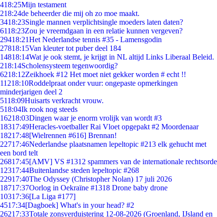
4
18:25
Mijn testament
2
18:24
de beheerder die mij oh zo moe maakt.
34
18:23
Single mannen verplichtsingle moeders laten daten?
61
18:23
Zou je vreemdgaan in een relatie kunnen vergeven?
294
18:21
Het Nederlandse tennis #35 - Lamensgodin
278
18:15
Van kleuter tot puber deel 184
148
18:14
Wat je ook stemt, je krijgt in NL altijd Links Liberaal Beleid.
2
18:14
Scholensysteem tegenwoordig?
62
18:12
Zeikhoek #12 Het moet niet gekker worden # echt !!
112
18:10
Roddelpraat onder vuur: ongepaste opmerkingen
minderjarigen deel 2
51
18:09
Huisarts verkracht vrouw.
5
18:04
Ik rook nog steeds
162
18:03
Dingen waar je enorm vrolijk van wordt #3
183
17:49
Heracles-voetballer Rai Vloet opgepakt #2 Moordenaar
182
17:48
[Wielrennen #616] Brennan!
227
17:46
Nederlandse plaatsnamen lepeltopic #213 elk gehucht met
een bord telt
268
17:45
[AMV] VS #1312 spammers van de internationale rechtsorde
123
17:44
Buitenlandse steden lepeltopic #268
229
17:40
The Odyssey (Christopher Nolan) 17 juli 2026
187
17:37
Oorlog in Oekraïne #1318 Drone baby drone
103
17:36
[La Liga #177]
45
17:34
[Dagboek] What's in your head? #2
262
17:33
Totale zonsverduistering 12-08-2026 (Groenland, IJsland en