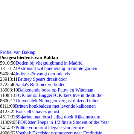
Profiel van Baklap
Postgeschiedenis van Baklap
59
10:50
Doden bij vliegtuigbrand in Madrid
131
11:23
Astronaut wil boemerang in ruimte gooien
94
08:44
Indonesiër vangt oeroude vis
239
13:11
Britney Spears draait door
27
22:46
Santa's Butt-bier verboden
180
03:10
Balkenende boos op Pauw en Witteman
11
08:13
FOK!radio: BaggerFOK!kers live in de studio
86
00:17
Universiteit Nijmegen vergast duizend ratten
81
11:08
Britten honkbalden met levende kalkoenen
41
23:25
Bot stelt Chavez gerust
45
17:33
69-jarige man beschadigt doek Rijksmuseum
113
09:05
FOK!ster Toeps in 1/2 finale Student of the Year
74
14:37
Politie voorkomt illegale scooterrace
49
06:02
Voetbal: Excelsior promoveert naar Eredivisie