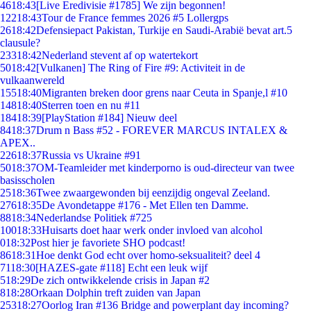
46
18:43
[Live Eredivisie #1785] We zijn begonnen!
122
18:43
Tour de France femmes 2026 #5 Lollergps
26
18:42
Defensiepact Pakistan, Turkije en Saudi-Arabië bevat art.5
clausule?
233
18:42
Nederland stevent af op watertekort
50
18:42
[Vulkanen] The Ring of Fire #9: Activiteit in de
vulkaanwereld
155
18:40
Migranten breken door grens naar Ceuta in Spanje,l #10
148
18:40
Sterren toen en nu #11
184
18:39
[PlayStation #184] Nieuw deel
84
18:37
Drum n Bass #52 - FOREVER MARCUS INTALEX &
APEX..
226
18:37
Russia vs Ukraine #91
50
18:37
OM-Teamleider met kinderporno is oud-directeur van twee
basisscholen
25
18:36
Twee zwaargewonden bij eenzijdig ongeval Zeeland.
276
18:35
De Avondetappe #176 - Met Ellen ten Damme.
88
18:34
Nederlandse Politiek #725
100
18:33
Huisarts doet haar werk onder invloed van alcohol
0
18:32
Post hier je favoriete SHO podcast!
86
18:31
Hoe denkt God echt over homo-seksualiteit? deel 4
71
18:30
[HAZES-gate #118] Echt een leuk wijf
5
18:29
De zich ontwikkelende crisis in Japan #2
8
18:28
Orkaan Dolphin treft zuiden van Japan
253
18:27
Oorlog Iran #136 Bridge and powerplant day incoming?