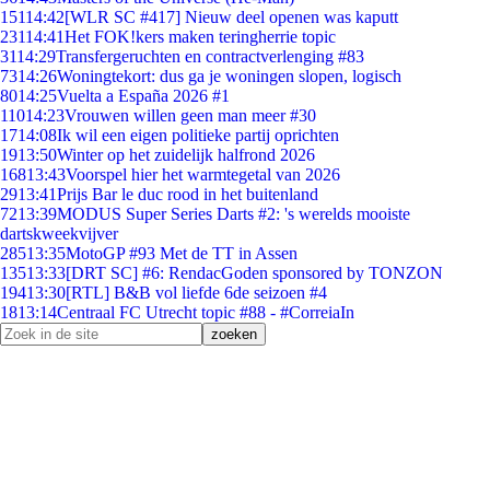
151
14:42
[WLR SC #417] Nieuw deel openen was kaputt
231
14:41
Het FOK!kers maken teringherrie topic
31
14:29
Transfergeruchten en contractverlenging #83
73
14:26
Woningtekort: dus ga je woningen slopen, logisch
80
14:25
Vuelta a España 2026 #1
110
14:23
Vrouwen willen geen man meer #30
17
14:08
Ik wil een eigen politieke partij oprichten
19
13:50
Winter op het zuidelijk halfrond 2026
168
13:43
Voorspel hier het warmtegetal van 2026
29
13:41
Prijs Bar le duc rood in het buitenland
72
13:39
MODUS Super Series Darts #2: 's werelds mooiste
dartskweekvijver
285
13:35
MotoGP #93 Met de TT in Assen
135
13:33
[DRT SC] #6: RendacGoden sponsored by TONZON
194
13:30
[RTL] B&B vol liefde 6de seizoen #4
18
13:14
Centraal FC Utrecht topic #88 - #CorreiaIn