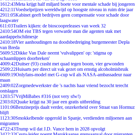
16
12:43
Meta krijgt half miljard boete voor mentale schade bij jongeren
42
12:11
Voedselprijzen wereldwijd op hoogste niveau in ruim drie jaar
29
11:05
Kabinet geeft bedrijven geen compensatie voor schade door
laagwater
6
11:03
Trailers kijken: de bioscoopreleases van week 32
24
10:54
OM eist TBS tegen verwarde man die agenten stak met
aardappelschilmesje
24
10:18
Vier aanhoudingen na doodsbedreiging burgemeester Depla
van Breda
56
09:52
Dikke Van Dale neemt 'vulvalippen' op: 'stigma op
schaamlippen doorbreken'
40
09:42
Duitser (93) crasht met quad tegen boom, vier gewonden
25
09:22
Huisarts per direct uit vak gezet om ernstig alcoholmisbruik
66
09:19
Onlyfans-model met G-cup wil als NASA-ambassadeur naar
maan
24
09:02
Zorgmedewerkster die 's nachts haar vriend bezocht terecht
ontslagen
12
03:57
VrijMiBabes #316 (not very sfw!)
23
03:02
Quake krijgt na 30 jaar een gratis uitbreiding
11
01:06
Benzineprijs daalt verder, onzekerheid over Straat van Hormuz
blijft
11
23:30
Smokkelbende opgerold in Spanje, verdienden miljoenen aan
migranten
47
22:43
Trump wil dat J.D. Vance hem in 2028 opvolgt
34
22:32
Ceuta-leider noemt Marokkaanse grensaanval door migranten