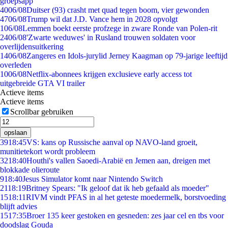
groepsapp
40
06/08
Duitser (93) crasht met quad tegen boom, vier gewonden
47
06/08
Trump wil dat J.D. Vance hem in 2028 opvolgt
1
06/08
Lemmen boekt eerste profzege in zware Ronde van Polen-rit
24
06/08
'Zwarte weduwes' in Rusland trouwen soldaten voor
overlijdensuitkering
14
06/08
Zangeres en Idols-jurylid Jerney Kaagman op 79-jarige leeftijd
overleden
10
06/08
Netflix-abonnees krijgen exclusieve early access tot
uitgebreide GTA VI trailer
Actieve items
Actieve items
Scrollbar gebruiken
opslaan
39
18:45
VS: kans op Russische aanval op NAVO-land groeit,
munitietekort wordt probleem
32
18:40
Houthi's vallen Saoedi-Arabië en Jemen aan, dreigen met
blokkade olieroute
9
18:40
Jesus Simulator komt naar Nintendo Switch
21
18:19
Britney Spears: "Ik geloof dat ik heb gefaald als moeder"
15
18:11
RIVM vindt PFAS in al het geteste moedermelk, borstvoeding
blijft advies
15
17:35
Broer 135 keer gestoken en gesneden: zes jaar cel en tbs voor
doodslag Gouda