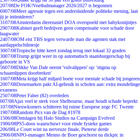
2
07/08
De FOK!Voetbalmanager 2026/2027 is begonnen
69
07/08
Meer agressie tegen een andersluidende politieke mening, laat
jij je intimideren?
31
07/08
Amsterdams dierenasiel DOA overspoeld met babykonijntjes
29
07/08
Kabinet geeft bedrijven geen compensatie voor schade door
laagwater
24
07/08
OM eist TBS tegen verwarde man die agenten stak met
aardappelschilmesje
30
07/08
Tropische hitte keert zondag terug met lokaal 32 graden
30
07/08
Trump grijpt weer in op automatisch staatsburgerschap bij
geboorte in VS
56
07/08
Dikke Van Dale neemt 'vulvalippen' op: 'stigma op
schaamlippen doorbreken'
16
07/08
Meta krijgt half miljard boete voor mentale schade bij jongeren
20
07/08
Denemarken pakt AI-gebruik in scholen aan: extra mondelinge
examens
25
07/08
Peter Faber (82) overleden
0
07/08
Ajax veel te sterk voor Shelbourne, maar houdt schade beperkt
1
07/08
Nieuwkomers schitteren bij ruime Europese zege FC Twente
19
07/08
Random Pics van de Dag #1978
15
06/08
Ontslagen bij Halo Studios na Campaign Evolved
19
06/08
PS5-doos waarschuwt voor einde fysieke games
2
06/08
Le Court wint na nerveuze finale, Pieterse derde
29
06/08
NPO-manager Menno de Boer geschorst na dickpic in