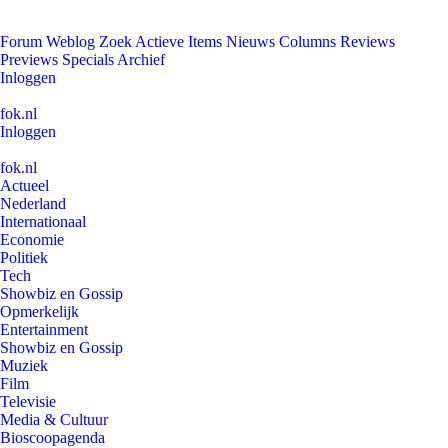
Forum
Weblog
Zoek
Actieve Items
Nieuws
Columns
Reviews
Previews
Specials
Archief
Inloggen
fok.nl
Inloggen
fok.nl
Actueel
Nederland
Internationaal
Economie
Politiek
Tech
Showbiz en Gossip
Opmerkelijk
Entertainment
Showbiz en Gossip
Muziek
Film
Televisie
Media & Cultuur
Bioscoopagenda