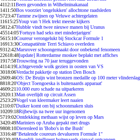
41
12:11
Been gevonden in Wilhelminakanaal
14
11:50
Bos voorziet 'ongelukken' allochtone raadsleden
57
23:47
Tamme zwijnen op Veluwe achtergelaten
116
15:25
Youp van 't Hek trekt meeste kijkers
58
12:47
Hubble vindt twee nieuwe manen bij Uranus
455
14:05
'Fortuyn had seks met minderjarigen'
56
15:10
Coureur verongelukt bij Stockcar Formule 1
169
13:30
Comapatiënte Terri Schiavo overleden
93
12:42
Marsrover schoongemaakt door onbekend fenomeen
226
18:48
[update] Rotterdamse moskee beplakt met affiches
19
17:58
Trouwring na 70 jaar teruggevonden
41
14:19
Lichtgevende wolk gezien in oosten van VS
30
18:06
Verdacht pakketje op station Den Bosch
26
09:46
OS: De Bruijn wint bronzen medaille op 100 meter vlinderslag
88
18:20
'Object Toengoeska is buitenaards apparaat'
46
09:21
10.000 euro schade na uitparkeren
20
20:13
Man overlijdt op circuit Assen
25
23:29
Vogel van kleermaker leert naaien
21
10:07
Duiker komt om bij schoonmaken sluis
102
09:18
Rijbewijs na twee uur ingenomen
57
19:02
Ontdekking methaan wijst op leven op Mars
34
20:49
Mariniers op Aruba gepakt met drugs
98
08:10
Dierenleed in 'Bobo's in the Bush'
33
16:48
"Betalende coureurs devalueren Formule 1"
92
20:40
Mogelijk intelligent buitenaards signaal ontvangen