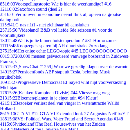
85
16:03
Voorspellingstopic: Wie is hier de weerkundige? #16
121
16:02
Saxofoon sound (deel 2)
35
16:01
Vertrouwen in economie neemt flink af, op een na grootse
daling ooit
1
15:54
LG nas n1t1 - niet zichtbaar bij aansluiten
257
15:50
[Videoland] B&B vol liefde 6de seizoen #1 voor de
vooruitkijkers
180
15:48
Wat is jullie binnenhuistemperatuur? #81 Horrorzomer
111
15:48
Koopzegels sparen bij AH duurt straks 2x zo lang
275
15:46
Het enige echte LEGO-topic #45 LEGOOOOOOOOOOO
60
15:37
200.000 mensen geëvacueerd vanwege bosbrand in Zuidwest-
Frankrijk
125
15:33
[ShowChat #1259] Waar we gezellig klagen over de warmte
149
15:27
Pensioenfonds ABP stapt uit Tesla, beloning Musk
struikelblok
109
15:27
Progressieve Democraat El-Sayed wint nipt voorverkiezing
Michigan
176
15:26
[Keuken Kampioen Divisie] #44 Vitesse mag weg
213
15:22
Bloemen/planten in je eigen tuin #94 Kleur!
42
15:12
Bezoeker verliest deel van vinger in waterattractie Walibi
Holland
86
15:10
GTA VI #12 GTA VI Extended look 27 Augustus Netflix/YT
185
15:08
VS: Political Wars, Voter Fraud and Secret Agendas #148
41
15:05
[videoland]The Real Housewives van het Zuiden
36
14:43
Masters of the Universe (He-Man)