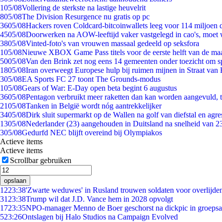
1
05/08
Vollering de sterkste na lastige heuvelrit
8
05/08
The Division Resurgence nu gratis op pc
36
05/08
Hackers roven Coldcard-bitcoinwallets leeg voor 114 miljoen d
45
05/08
Doorwerken na AOW-leeftijd vaker vastgelegd in cao's, moet
38
05/08
Vinted-foto's van vrouwen massaal gedeeld op seksfora
1
05/08
Nieuwe XBOX Game Pass titels voor de eerste helft van de ma
50
05/08
Van den Brink zet nog eens 14 gemeenten onder toezicht om s
18
05/08
Iran overweegt Europese hulp bij ruimen mijnen in Straat va
3
05/08
EA Sports FC 27 toont The Grounds-modus
1
05/08
Gears of War: E-Day open beta begint 6 augustus
36
05/08
Pentagon verbruikt meer raketten dan kan worden aangevuld, t
21
05/08
Tanken in België wordt nóg aantrekkelijker
34
05/08
Dirk sluit supermarkt op de Wallen na golf van diefstal en agre
13
05/08
Nederlander (23) aangehouden in Duitsland na snelheid van 
3
05/08
Gedurfd NEC blijft overeind bij Olympiakos
Actieve items
Actieve items
Scrollbar gebruiken
opslaan
12
23:38
'Zwarte weduwes' in Rusland trouwen soldaten voor overlijden
31
23:38
Trump wil dat J.D. Vance hem in 2028 opvolgt
17
23:35
NPO-manager Menno de Boer geschorst na dickpic in groeps
5
23:26
Ontslagen bij Halo Studios na Campaign Evolved