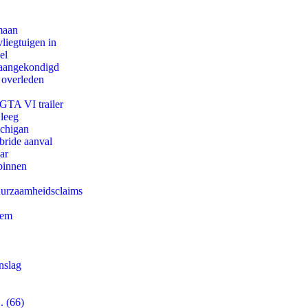
maan
iegtuigen in
el
g aangekondigd
 overleden
 GTA VI trailer
 leeg
ichigan
bride aanval
ar
binnen
duurzaamheidsclaims
eem
nslag
. (66)