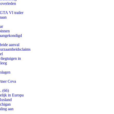
 overleden
 GTA VI trailer
maan
ar
binnen
g aangekondigd
bride aanval
duurzaamheidsclaims
el
iegtuigen in
 leeg
tslagen
rtner Ceva
. (66)
lijk in Europa
Rusland
ichigan
aling aan