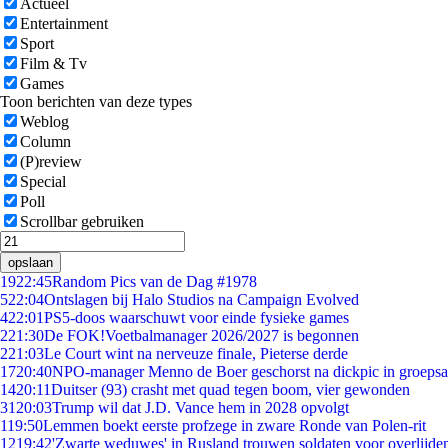
Actueel
Entertainment
Sport
Film & Tv
Games
Toon berichten van deze types
Weblog
Column
(P)review
Special
Poll
Scrollbar gebruiken
opslaan
19
22:45
Random Pics van de Dag #1978
5
22:04
Ontslagen bij Halo Studios na Campaign Evolved
4
22:01
PS5-doos waarschuwt voor einde fysieke games
2
21:30
De FOK!Voetbalmanager 2026/2027 is begonnen
2
21:03
Le Court wint na nerveuze finale, Pieterse derde
17
20:40
NPO-manager Menno de Boer geschorst na dickpic in groeps
14
20:11
Duitser (93) crasht met quad tegen boom, vier gewonden
31
20:03
Trump wil dat J.D. Vance hem in 2028 opvolgt
1
19:50
Lemmen boekt eerste profzege in zware Ronde van Polen-rit
12
19:42
'Zwarte weduwes' in Rusland trouwen soldaten voor overlijden