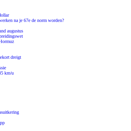
ollar
 werken na je 67e de norm worden?
and augustus
preidingswet
n Hormuz
ekort dreigt
ssie
235 km/u
suitkering
app