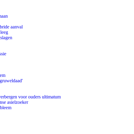
maan
bride aanval
 leeg
tslagen
ssie
eem
'gruweldaad'
 verbergen voor ouders ultimatum
nse asielzoeker
obleem