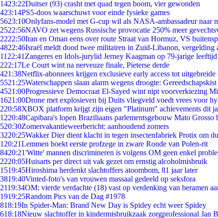
14
23:22
Duitser (93) crasht met quad tegen boom, vier gewonden
4
23:14
PS5-doos waarschuwt voor einde fysieke games
56
23:10
Onlyfans-model met G-cup wil als NASA-ambassadeur naar 
25
22:56
NAVO zet wegens Russische provocatie 250% meer gevechtsvl
22
22:50
Iran en Oman eens over route Straat van Hormuz, VS buitensp
48
22:46
Israël meldt dood twee militairen in Zuid-Libanon, vergeldin
11
22:41
Zangeres en Idols-jurylid Jerney Kaagman op 79-jarige leeftijd
2
22:17
Le Court wint na nerveuze finale, Pieterse derde
4
21:38
Netflix-abonnees krijgen exclusieve early access tot uitgebreide
55
21:25
Waterschappen slaan alarm wegens droogte: Gereedschapskist
45
21:00
Progressieve Democraat El-Sayed wint nipt voorverkiezing M
16
21:00
Drone met explosieven bij Duits vliegveld voedt vrees voor hy
2
20:58
XBOX platform krijgt zijn eigen "Platinum" achievements dit ja
12
20:48
Capibara's lopen Braziliaans parlementsgebouw Mato Grosso 
5
20:30
Zomervakantieweerbericht: aanhoudend zomers
32
20:25
Wakker Dier dient klacht in tegen insectenfabriek Protix om 
1
20:21
Lemmen boekt eerste profzege in zware Ronde van Polen-rit
84
20:21
'Witte' mannen discrimineren is volgens OM geen enkel probl
22
20:05
Huisarts per direct uit vak gezet om ernstig alcoholmisbruik
15
19:45
Hiroshima herdenkt slachtoffers atoombom, 81 jaar later
38
19:40
Vinted-foto's van vrouwen massaal gedeeld op seksfora
21
19:34
OM: vierde verdachte (18) vast op verdenking van beramen aa
19
19:25
Random Pics van de Dag #1978
8
18:19
In Spider-Man: Brand New Day is Spidey echt weer Spidey
6
18:18
Nieuw slachtoffer in kindermisbruikzaak zorgprofessional Jan B