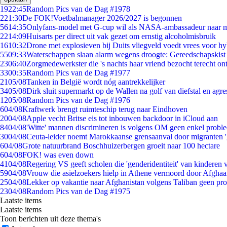
19
22:45
Random Pics van de Dag #1978
2
21:30
De FOK!Voetbalmanager 2026/2027 is begonnen
56
14:35
Onlyfans-model met G-cup wil als NASA-ambassadeur naar 
22
14:09
Huisarts per direct uit vak gezet om ernstig alcoholmisbruik
16
10:32
Drone met explosieven bij Duits vliegveld voedt vrees voor hy
55
09:33
Waterschappen slaan alarm wegens droogte: Gereedschapskist
23
06:40
Zorgmedewerkster die 's nachts haar vriend bezocht terecht on
33
00:35
Random Pics van de Dag #1977
21
05/08
Tanken in België wordt nóg aantrekkelijker
34
05/08
Dirk sluit supermarkt op de Wallen na golf van diefstal en agre
12
05/08
Random Pics van de Dag #1976
6
04/08
Kraftwerk brengt ruimteschip terug naar Eindhoven
20
04/08
Apple vecht Britse eis tot inbouwen backdoor in iCloud aan
84
04/08
'Witte' mannen discrimineren is volgens OM geen enkel probl
30
04/08
Ceuta-leider noemt Marokkaanse grensaanval door migranten 
6
04/08
Grote natuurbrand Boschhuizerbergen groeit naar 100 hectare
6
04/08
FOK! was even down
41
04/08
Regering VS geeft scholen die 'genderidentiteit' van kinderen
59
04/08
Vrouw die asielzoekers hielp in Athene vermoord door Afghaa
25
04/08
Lekker op vakantie naar Afghanistan volgens Taliban geen pr
23
04/08
Random Pics van de Dag #1975
Laatste items
Laatste items
Toon berichten uit deze thema's