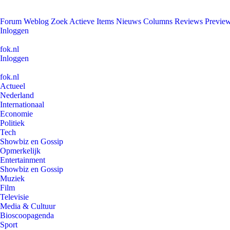
Forum
Weblog
Zoek
Actieve Items
Nieuws
Columns
Reviews
Previe
Inloggen
fok.nl
Inloggen
fok.nl
Actueel
Nederland
Internationaal
Economie
Politiek
Tech
Showbiz en Gossip
Opmerkelijk
Entertainment
Showbiz en Gossip
Muziek
Film
Televisie
Media & Cultuur
Bioscoopagenda
Sport