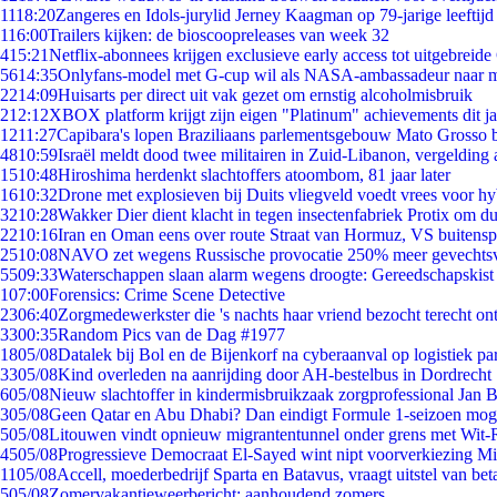
11
18:20
Zangeres en Idols-jurylid Jerney Kaagman op 79-jarige leeftijd
1
16:00
Trailers kijken: de bioscoopreleases van week 32
4
15:21
Netflix-abonnees krijgen exclusieve early access tot uitgebreide
56
14:35
Onlyfans-model met G-cup wil als NASA-ambassadeur naar 
22
14:09
Huisarts per direct uit vak gezet om ernstig alcoholmisbruik
2
12:12
XBOX platform krijgt zijn eigen "Platinum" achievements dit ja
12
11:27
Capibara's lopen Braziliaans parlementsgebouw Mato Grosso 
48
10:59
Israël meldt dood twee militairen in Zuid-Libanon, vergeldin
15
10:48
Hiroshima herdenkt slachtoffers atoombom, 81 jaar later
16
10:32
Drone met explosieven bij Duits vliegveld voedt vrees voor hy
32
10:28
Wakker Dier dient klacht in tegen insectenfabriek Protix om 
22
10:16
Iran en Oman eens over route Straat van Hormuz, VS buitensp
25
10:08
NAVO zet wegens Russische provocatie 250% meer gevechtsvl
55
09:33
Waterschappen slaan alarm wegens droogte: Gereedschapskist
1
07:00
Forensics: Crime Scene Detective
23
06:40
Zorgmedewerkster die 's nachts haar vriend bezocht terecht on
33
00:35
Random Pics van de Dag #1977
18
05/08
Datalek bij Bol en de Bijenkorf na cyberaanval op logistiek pa
33
05/08
Kind overleden na aanrijding door AH-bestelbus in Dordrecht
6
05/08
Nieuw slachtoffer in kindermisbruikzaak zorgprofessional Jan B
3
05/08
Geen Qatar en Abu Dhabi? Dan eindigt Formule 1-seizoen moge
5
05/08
Litouwen vindt opnieuw migrantentunnel onder grens met Wit-
45
05/08
Progressieve Democraat El-Sayed wint nipt voorverkiezing M
11
05/08
Accell, moederbedrijf Sparta en Batavus, vraagt uitstel van bet
5
05/08
Zomervakantieweerbericht: aanhoudend zomers