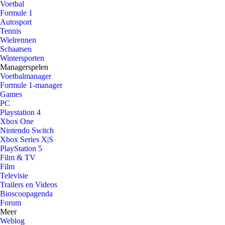
Voetbal
Formule 1
Autosport
Tennis
Wielrennen
Schaatsen
Wintersporten
Managerspelen
Voetbalmanager
Formule 1-manager
Games
PC
Playstation 4
Xbox One
Nintendo Switch
Xbox Series X|S
PlayStation 5
Film & TV
Film
Televisie
Trailers en Videos
Bioscoopagenda
Forum
Meer
Weblog