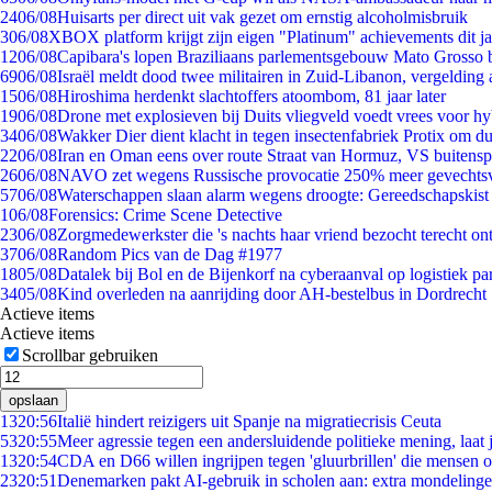
24
06/08
Huisarts per direct uit vak gezet om ernstig alcoholmisbruik
3
06/08
XBOX platform krijgt zijn eigen "Platinum" achievements dit ja
12
06/08
Capibara's lopen Braziliaans parlementsgebouw Mato Grosso 
69
06/08
Israël meldt dood twee militairen in Zuid-Libanon, vergeldin
15
06/08
Hiroshima herdenkt slachtoffers atoombom, 81 jaar later
19
06/08
Drone met explosieven bij Duits vliegveld voedt vrees voor hy
34
06/08
Wakker Dier dient klacht in tegen insectenfabriek Protix om 
22
06/08
Iran en Oman eens over route Straat van Hormuz, VS buitensp
26
06/08
NAVO zet wegens Russische provocatie 250% meer gevechtsvl
57
06/08
Waterschappen slaan alarm wegens droogte: Gereedschapskist
1
06/08
Forensics: Crime Scene Detective
23
06/08
Zorgmedewerkster die 's nachts haar vriend bezocht terecht on
37
06/08
Random Pics van de Dag #1977
18
05/08
Datalek bij Bol en de Bijenkorf na cyberaanval op logistiek pa
34
05/08
Kind overleden na aanrijding door AH-bestelbus in Dordrecht
Actieve items
Actieve items
Scrollbar gebruiken
opslaan
13
20:56
Italië hindert reizigers uit Spanje na migratiecrisis Ceuta
53
20:55
Meer agressie tegen een andersluidende politieke mening, laat j
13
20:54
CDA en D66 willen ingrijpen tegen 'gluurbrillen' die mensen 
23
20:51
Denemarken pakt AI-gebruik in scholen aan: extra mondeling