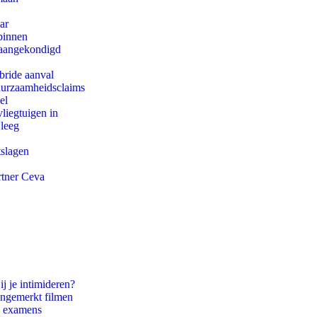
ar
binnen
g aangekondigd
bride aanval
duurzaamheidsclaims
el
iegtuigen in
 leeg
tslagen
rtner Ceva
ij je intimideren?
ongemerkt filmen
e examens