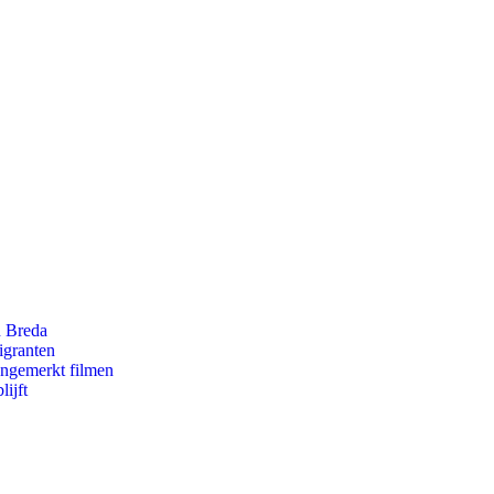
n Breda
igranten
ongemerkt filmen
ijft