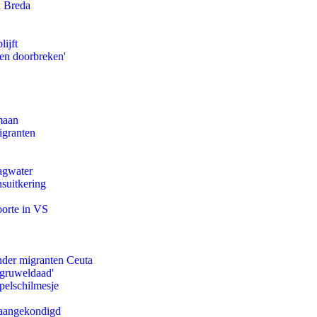
n Breda
ijft
pen doorbreken'
maan
igranten
agwater
suitkering
oorte in VS
onder migranten Ceuta
'gruweldaad'
pelschilmesje
g aangekondigd