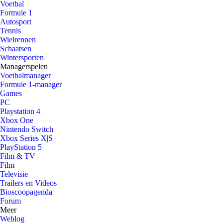
Voetbal
Formule 1
Autosport
Tennis
Wielrennen
Schaatsen
Wintersporten
Managerspelen
Voetbalmanager
Formule 1-manager
Games
PC
Playstation 4
Xbox One
Nintendo Switch
Xbox Series X|S
PlayStation 5
Film & TV
Film
Televisie
Trailers en Videos
Bioscoopagenda
Forum
Meer
Weblog