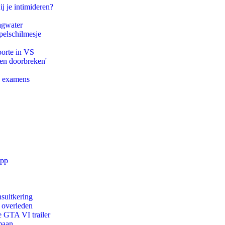
ij je intimideren?
agwater
pelschilmesje
oorte in VS
pen doorbreken'
e examens
app
suitkering
d overleden
e GTA VI trailer
maan