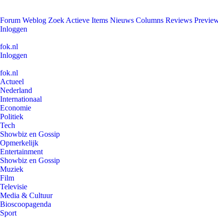
Forum
Weblog
Zoek
Actieve Items
Nieuws
Columns
Reviews
Previe
Inloggen
fok.nl
Inloggen
fok.nl
Actueel
Nederland
Internationaal
Economie
Politiek
Tech
Showbiz en Gossip
Opmerkelijk
Entertainment
Showbiz en Gossip
Muziek
Film
Televisie
Media & Cultuur
Bioscoopagenda
Sport