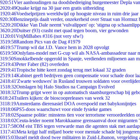
9
20:51
Vier aanhoudingen na doodsbedreiging burgemeester Depla va
20
20:49
Quake krijgt na 30 jaar een gratis uitbreiding
19
20:46
Voedselprijzen wereldwijd op hoogste niveau in ruim drie jaar
9
20:30
Benzineprijs daalt verder, onzekerheid over Straat van Hormuz bl
52
20:20
Dikke Van Dale neemt 'vulvalippen' op: 'stigma op schaamlip
36
20:20
Duitser (93) crasht met quad tegen boom, vier gewonden
11
20:01
VrijMiBabes #316 (not very sfw!)
35
19:58
Random Pics van de Dag #1979
46
19:57
Trump wil dat J.D. Vance hem in 2028 opvolgt
65
19:50
Onlyfans-model met G-cup wil als NASA-ambassadeur naar 
3
19:50
Smokkelbende opgerold in Spanje, verdienden miljoenen aan m
25
19:43
Peter Faber (82) overleden
29
19:41
Tropische hitte keert zondag terug met lokaal 32 graden
25
19:14
Kabinet geeft bedrijven geen compensatie voor schade door la
24
18:41
'Zwarte weduwes' in Rusland trouwen soldaten voor overlijden
15
18:32
Ontslagen bij Halo Studios na Campaign Evolved
30
18:32
Trump grijpt weer in op automatisch staatsburgerschap bij geb
6
18:24
Trailers kijken: de bioscoopreleases van week 32
31
18:19
Amsterdams dierenasiel DOA overspoeld met babykonijntjes
19
18:06
PS5-doos waarschuwt voor einde fysieke games
37
18:02
Spaanse politie: minstens tien voor terrorisme veroordeelden 
33
18:02
Ceuta-leider noemt Marokkaanse grensaanval door migranten 
23
17:58
OM eist TBS tegen verwarde man die agenten stak met aardap
13
17:41
Meta krijgt half miljard boete voor mentale schade bij jongeren
69
15:03
Israël meldt dood twee militairen in Zuid-Libanon, vergeldin