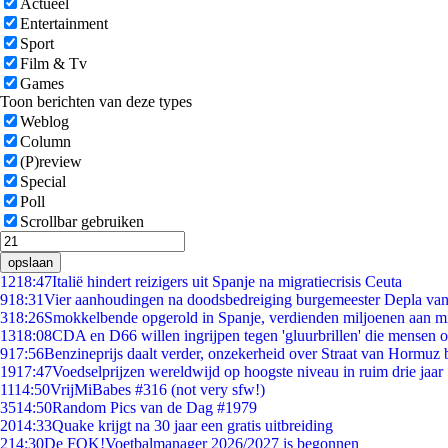
Actueel
Entertainment
Sport
Film & Tv
Games
Toon berichten van deze types
Weblog
Column
(P)review
Special
Poll
Scrollbar gebruiken
opslaan
12
18:47
Italië hindert reizigers uit Spanje na migratiecrisis Ceuta
9
18:31
Vier aanhoudingen na doodsbedreiging burgemeester Depla va
3
18:26
Smokkelbende opgerold in Spanje, verdienden miljoenen aan m
13
18:08
CDA en D66 willen ingrijpen tegen 'gluurbrillen' die mensen 
9
17:56
Benzineprijs daalt verder, onzekerheid over Straat van Hormuz bl
19
17:47
Voedselprijzen wereldwijd op hoogste niveau in ruim drie jaar
11
14:50
VrijMiBabes #316 (not very sfw!)
35
14:50
Random Pics van de Dag #1979
20
14:33
Quake krijgt na 30 jaar een gratis uitbreiding
2
14:30
De FOK!Voetbalmanager 2026/2027 is begonnen