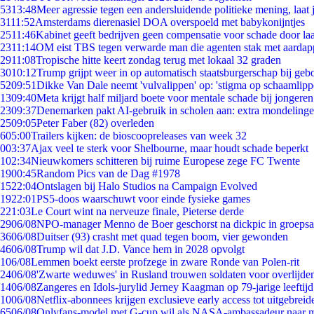
53
13:48
Meer agressie tegen een andersluidende politieke mening, laat j
31
11:52
Amsterdams dierenasiel DOA overspoeld met babykonijntjes
25
11:46
Kabinet geeft bedrijven geen compensatie voor schade door la
23
11:14
OM eist TBS tegen verwarde man die agenten stak met aardap
29
11:08
Tropische hitte keert zondag terug met lokaal 32 graden
30
10:12
Trump grijpt weer in op automatisch staatsburgerschap bij geb
52
09:51
Dikke Van Dale neemt 'vulvalippen' op: 'stigma op schaamlip
13
09:40
Meta krijgt half miljard boete voor mentale schade bij jongeren
23
09:37
Denemarken pakt AI-gebruik in scholen aan: extra mondeling
25
09:05
Peter Faber (82) overleden
6
05:00
Trailers kijken: de bioscoopreleases van week 32
0
03:37
Ajax veel te sterk voor Shelbourne, maar houdt schade beperkt
1
02:34
Nieuwkomers schitteren bij ruime Europese zege FC Twente
19
00:45
Random Pics van de Dag #1978
15
22:04
Ontslagen bij Halo Studios na Campaign Evolved
19
22:01
PS5-doos waarschuwt voor einde fysieke games
2
21:03
Le Court wint na nerveuze finale, Pieterse derde
29
06/08
NPO-manager Menno de Boer geschorst na dickpic in groeps
36
06/08
Duitser (93) crasht met quad tegen boom, vier gewonden
46
06/08
Trump wil dat J.D. Vance hem in 2028 opvolgt
1
06/08
Lemmen boekt eerste profzege in zware Ronde van Polen-rit
24
06/08
'Zwarte weduwes' in Rusland trouwen soldaten voor overlijden
14
06/08
Zangeres en Idols-jurylid Jerney Kaagman op 79-jarige leeftij
10
06/08
Netflix-abonnees krijgen exclusieve early access tot uitgebreid
65
06/08
Onlyfans-model met G-cup wil als NASA-ambassadeur naar 