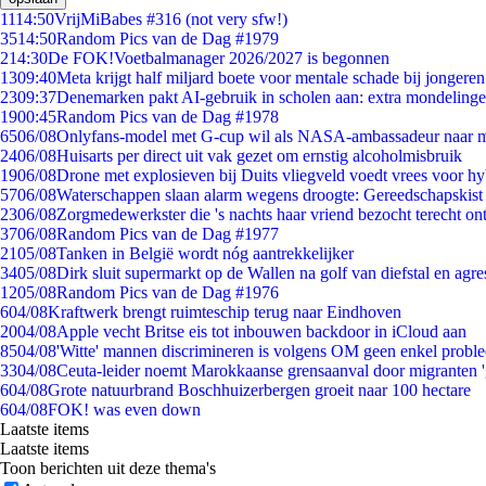
11
14:50
VrijMiBabes #316 (not very sfw!)
35
14:50
Random Pics van de Dag #1979
2
14:30
De FOK!Voetbalmanager 2026/2027 is begonnen
13
09:40
Meta krijgt half miljard boete voor mentale schade bij jongeren
23
09:37
Denemarken pakt AI-gebruik in scholen aan: extra mondeling
19
00:45
Random Pics van de Dag #1978
65
06/08
Onlyfans-model met G-cup wil als NASA-ambassadeur naar 
24
06/08
Huisarts per direct uit vak gezet om ernstig alcoholmisbruik
19
06/08
Drone met explosieven bij Duits vliegveld voedt vrees voor hy
57
06/08
Waterschappen slaan alarm wegens droogte: Gereedschapskist
23
06/08
Zorgmedewerkster die 's nachts haar vriend bezocht terecht on
37
06/08
Random Pics van de Dag #1977
21
05/08
Tanken in België wordt nóg aantrekkelijker
34
05/08
Dirk sluit supermarkt op de Wallen na golf van diefstal en agre
12
05/08
Random Pics van de Dag #1976
6
04/08
Kraftwerk brengt ruimteschip terug naar Eindhoven
20
04/08
Apple vecht Britse eis tot inbouwen backdoor in iCloud aan
85
04/08
'Witte' mannen discrimineren is volgens OM geen enkel probl
33
04/08
Ceuta-leider noemt Marokkaanse grensaanval door migranten 
6
04/08
Grote natuurbrand Boschhuizerbergen groeit naar 100 hectare
6
04/08
FOK! was even down
Laatste items
Laatste items
Toon berichten uit deze thema's