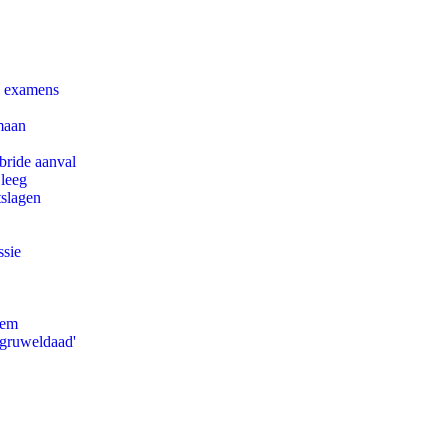
e examens
maan
bride aanval
 leeg
tslagen
ssie
eem
'gruweldaad'