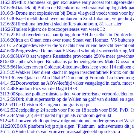
1
16:38
Netflix-abonnees krijgen exclusieve early access tot uitgebreide
18
16:36
Datalek bij Bol en de Bijenkorf na cyberaanval op logistiek pa
10
16:34
Drone met explosieven bij Duits vliegveld voedt vrees voor hy
38
16:30
Israël meldt dood twee militairen in Zuid-Libanon, vergeldin
12
16:28
Hiroshima herdenkt slachtoffers atoombom, 81 jaar later
1
16:26
Trailers kijken: de bioscoopreleases van week 32
32
16:22
Kind overleden na aanrijding door AH-bestelbus in Dordrecht
18
16:20
Iran en Oman eens over route Straat van Hormuz, VS buitensp
23
16:12
Zorgmedewerkster die 's nachts haar vriend bezocht terecht on
44
16:08
Progressieve Democraat El-Sayed wint nipt voorverkiezing M
19
16:08
NAVO zet wegens Russische provocatie 250% meer gevechtsvl
8
16:00
Capibara's lopen Braziliaans parlementsgebouw Mato Grosso b
36
15:56
Hackers roven Coldcard-bitcoinwallets leeg voor 114 miljoen d
28
15:25
Wakker Dier dient klacht in tegen insectenfabriek Protix om 
3
15:13
Geen Qatar en Abu Dhabi? Dan eindigt Formule 1-seizoen moge
44
14:52
Doorwerken na AOW-leeftijd vaker vastgelegd in cao's, moet
18
14:48
Random Pics van de Dag #1978
31
13:00
Spaanse politie: minstens tien voor terrorisme veroordeelden 
34
12:59
Dirk sluit supermarkt op de Wallen na golf van diefstal en agre
8
12:53
The Division Resurgence nu gratis op pc
64
12:53
Zetelpeiling: 24 zetels voor Pro en 18 zetels voor D66, FvD,
49
12:44
Man (25) sterft nadat hij lijm als condoom gebruikt
5
12:43
Litouwen vindt opnieuw migrantentunnel onder grens met Wit-
1
12:20
XBOX platform krijgt zijn eigen "Platinum" achievements dit ja
36
11:55
Vinted-foto's van vrouwen massaal gedeeld op seksfora