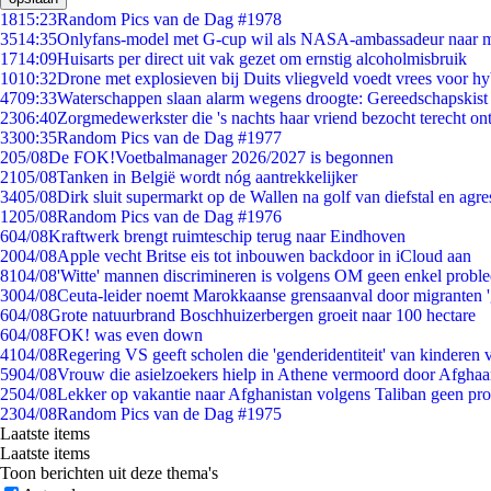
18
15:23
Random Pics van de Dag #1978
35
14:35
Onlyfans-model met G-cup wil als NASA-ambassadeur naar 
17
14:09
Huisarts per direct uit vak gezet om ernstig alcoholmisbruik
10
10:32
Drone met explosieven bij Duits vliegveld voedt vrees voor hy
47
09:33
Waterschappen slaan alarm wegens droogte: Gereedschapskist
23
06:40
Zorgmedewerkster die 's nachts haar vriend bezocht terecht on
33
00:35
Random Pics van de Dag #1977
2
05/08
De FOK!Voetbalmanager 2026/2027 is begonnen
21
05/08
Tanken in België wordt nóg aantrekkelijker
34
05/08
Dirk sluit supermarkt op de Wallen na golf van diefstal en agre
12
05/08
Random Pics van de Dag #1976
6
04/08
Kraftwerk brengt ruimteschip terug naar Eindhoven
20
04/08
Apple vecht Britse eis tot inbouwen backdoor in iCloud aan
81
04/08
'Witte' mannen discrimineren is volgens OM geen enkel probl
30
04/08
Ceuta-leider noemt Marokkaanse grensaanval door migranten 
6
04/08
Grote natuurbrand Boschhuizerbergen groeit naar 100 hectare
6
04/08
FOK! was even down
41
04/08
Regering VS geeft scholen die 'genderidentiteit' van kinderen
59
04/08
Vrouw die asielzoekers hielp in Athene vermoord door Afghaa
25
04/08
Lekker op vakantie naar Afghanistan volgens Taliban geen pr
23
04/08
Random Pics van de Dag #1975
Laatste items
Laatste items
Toon berichten uit deze thema's