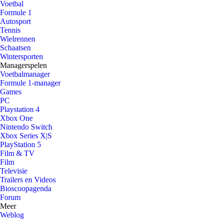
Voetbal
Formule 1
Autosport
Tennis
Wielrennen
Schaatsen
Wintersporten
Managerspelen
Voetbalmanager
Formule 1-manager
Games
PC
Playstation 4
Xbox One
Nintendo Switch
Xbox Series X|S
PlayStation 5
Film & TV
Film
Televisie
Trailers en Videos
Bioscoopagenda
Forum
Meer
Weblog