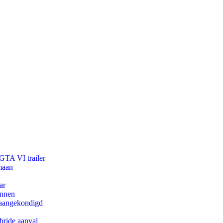
 GTA VI trailer
maan
ar
innen
g aangekondigd
bride aanval