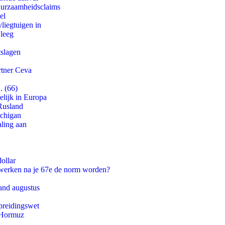
duurzaamheidsclaims
el
iegtuigen in
 leeg
tslagen
rtner Ceva
. (66)
lijk in Europa
Rusland
ichigan
aling aan
ollar
 werken na je 67e de norm worden?
and augustus
preidingswet
n Hormuz