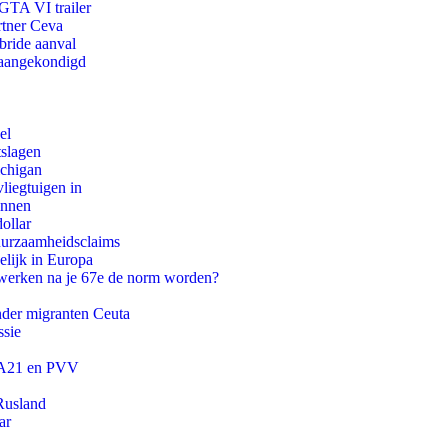
 GTA VI trailer
rtner Ceva
bride aanval
g aangekondigd
el
tslagen
ichigan
iegtuigen in
innen
ollar
duurzaamheidsclaims
lijk in Europa
 werken na je 67e de norm worden?
onder migranten Ceuta
ssie
 JA21 en PVV
Rusland
ar