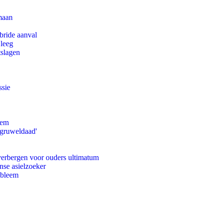
maan
bride aanval
 leeg
tslagen
ssie
eem
'gruweldaad'
 verbergen voor ouders ultimatum
nse asielzoeker
obleem