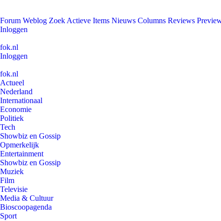
Forum
Weblog
Zoek
Actieve Items
Nieuws
Columns
Reviews
Previe
Inloggen
fok.nl
Inloggen
fok.nl
Actueel
Nederland
Internationaal
Economie
Politiek
Tech
Showbiz en Gossip
Opmerkelijk
Entertainment
Showbiz en Gossip
Muziek
Film
Televisie
Media & Cultuur
Bioscoopagenda
Sport