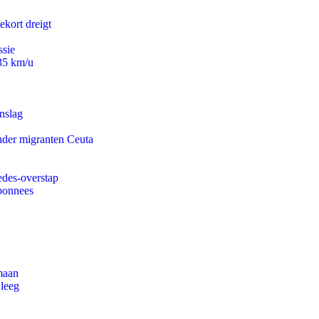
ekort dreigt
ssie
235 km/u
nslag
onder migranten Ceuta
edes-overstap
abonnees
maan
 leeg