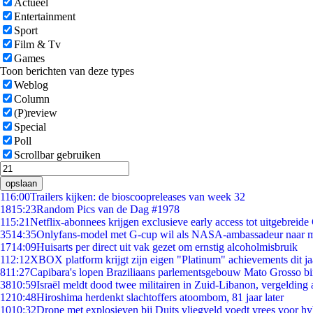
Actueel
Entertainment
Sport
Film & Tv
Games
Toon berichten van deze types
Weblog
Column
(P)review
Special
Poll
Scrollbar gebruiken
opslaan
1
16:00
Trailers kijken: de bioscoopreleases van week 32
18
15:23
Random Pics van de Dag #1978
1
15:21
Netflix-abonnees krijgen exclusieve early access tot uitgebreide
35
14:35
Onlyfans-model met G-cup wil als NASA-ambassadeur naar 
17
14:09
Huisarts per direct uit vak gezet om ernstig alcoholmisbruik
1
12:12
XBOX platform krijgt zijn eigen "Platinum" achievements dit ja
8
11:27
Capibara's lopen Braziliaans parlementsgebouw Mato Grosso b
38
10:59
Israël meldt dood twee militairen in Zuid-Libanon, vergeldin
12
10:48
Hiroshima herdenkt slachtoffers atoombom, 81 jaar later
10
10:32
Drone met explosieven bij Duits vliegveld voedt vrees voor hy