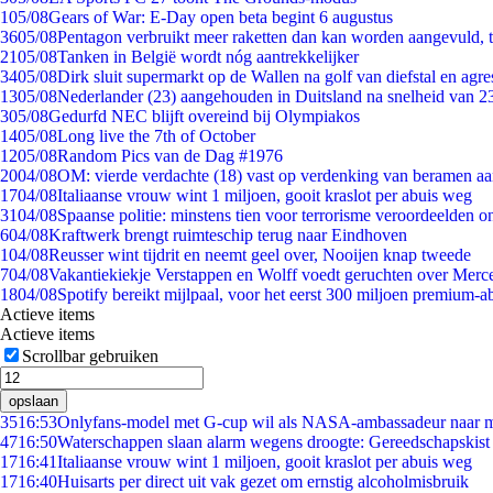
1
05/08
Gears of War: E-Day open beta begint 6 augustus
36
05/08
Pentagon verbruikt meer raketten dan kan worden aangevuld, t
21
05/08
Tanken in België wordt nóg aantrekkelijker
34
05/08
Dirk sluit supermarkt op de Wallen na golf van diefstal en agre
13
05/08
Nederlander (23) aangehouden in Duitsland na snelheid van 
3
05/08
Gedurfd NEC blijft overeind bij Olympiakos
14
05/08
Long live the 7th of October
12
05/08
Random Pics van de Dag #1976
20
04/08
OM: vierde verdachte (18) vast op verdenking van beramen aa
17
04/08
Italiaanse vrouw wint 1 miljoen, gooit kraslot per abuis weg
31
04/08
Spaanse politie: minstens tien voor terrorisme veroordeelden 
6
04/08
Kraftwerk brengt ruimteschip terug naar Eindhoven
1
04/08
Reusser wint tijdrit en neemt geel over, Nooijen knap tweede
7
04/08
Vakantiekiekje Verstappen en Wolff voedt geruchten over Merc
18
04/08
Spotify bereikt mijlpaal, voor het eerst 300 miljoen premium-
Actieve items
Actieve items
Scrollbar gebruiken
opslaan
35
16:53
Onlyfans-model met G-cup wil als NASA-ambassadeur naar 
47
16:50
Waterschappen slaan alarm wegens droogte: Gereedschapskist
17
16:41
Italiaanse vrouw wint 1 miljoen, gooit kraslot per abuis weg
17
16:40
Huisarts per direct uit vak gezet om ernstig alcoholmisbruik