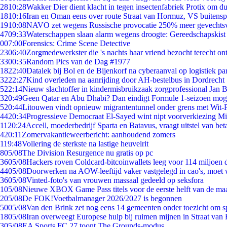
28
10:28
Wakker Dier dient klacht in tegen insectenfabriek Protix om 
18
10:16
Iran en Oman eens over route Straat van Hormuz, VS buitensp
19
10:08
NAVO zet wegens Russische provocatie 250% meer gevechtsvl
47
09:33
Waterschappen slaan alarm wegens droogte: Gereedschapskist
0
07:00
Forensics: Crime Scene Detective
23
06:40
Zorgmedewerkster die 's nachts haar vriend bezocht terecht on
33
00:35
Random Pics van de Dag #1977
18
22:40
Datalek bij Bol en de Bijenkorf na cyberaanval op logistiek pa
32
22:27
Kind overleden na aanrijding door AH-bestelbus in Dordrecht
5
22:14
Nieuw slachtoffer in kindermisbruikzaak zorgprofessional Jan B
3
20:49
Geen Qatar en Abu Dhabi? Dan eindigt Formule 1-seizoen moge
5
20:44
Litouwen vindt opnieuw migrantentunnel onder grens met Wit-
44
20:34
Progressieve Democraat El-Sayed wint nipt voorverkiezing M
11
20:24
Accell, moederbedrijf Sparta en Batavus, vraagt uitstel van bet
4
20:11
Zomervakantieweerbericht: aanhoudend zomers
1
19:48
Vollering de sterkste na lastige heuvelrit
8
05/08
The Division Resurgence nu gratis op pc
36
05/08
Hackers roven Coldcard-bitcoinwallets leeg voor 114 miljoen d
44
05/08
Doorwerken na AOW-leeftijd vaker vastgelegd in cao's, moet
36
05/08
Vinted-foto's van vrouwen massaal gedeeld op seksfora
1
05/08
Nieuwe XBOX Game Pass titels voor de eerste helft van de ma
2
05/08
De FOK!Voetbalmanager 2026/2027 is begonnen
50
05/08
Van den Brink zet nog eens 14 gemeenten onder toezicht om s
18
05/08
Iran overweegt Europese hulp bij ruimen mijnen in Straat va
3
05/08
EA Sports FC 27 toont The Grounds-modus