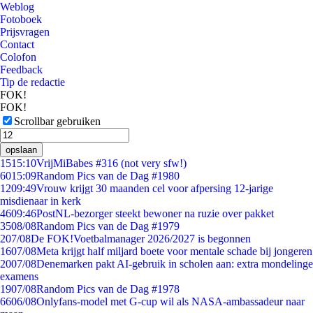
Weblog
Fotoboek
Prijsvragen
Contact
Colofon
Feedback
Tip de redactie
FOK!
FOK!
Scrollbar gebruiken
opslaan
15
15:10
VrijMiBabes #316 (not very sfw!)
60
15:09
Random Pics van de Dag #1980
12
09:49
Vrouw krijgt 30 maanden cel voor afpersing 12-jarige
misdienaar in kerk
46
09:46
PostNL-bezorger steekt bewoner na ruzie over pakket
35
08/08
Random Pics van de Dag #1979
2
07/08
De FOK!Voetbalmanager 2026/2027 is begonnen
16
07/08
Meta krijgt half miljard boete voor mentale schade bij jongeren
20
07/08
Denemarken pakt AI-gebruik in scholen aan: extra mondelinge
examens
19
07/08
Random Pics van de Dag #1978
66
06/08
Onlyfans-model met G-cup wil als NASA-ambassadeur naar