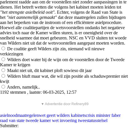
parlement raadde aan om de voorstellen niet zonder aanpassingen in te
dienen. Het betreft wetten die volgens het kabinet moeten leiden tot
"het strengste asielbeleid ooit".
Echter, volgens de Raad van State is
het
"niet aannemelijk gemaakt"
dat deze maatregelen zullen bijdragen
aan het beperken van de instroom of een efficiëntere asielprocedure.
Hoewel alle coalitiepartijen de wetsvoorstellen ondanks het negatieve
advies toch naar de Kamer willen sturen, is er onenigheid over de
snelheid waarmee dat moet gebeuren. NSC en VVD sluiten tot woede
van Wilders niet uit dat de wetsvoorstellen aangepast moeten worden.
De coalitie geeft Wilders zijn zin, niemand wil nieuwe
verkiezingen
Wilders doet water bij de wijn om de voorstellen door de Tweede
Kamer te krijgen
Maakt niet uit, dit kabinet ploft sowieso dit jaar
Wilders bluft maar wat, die wil zijn positie als schaduwpremier niet
kwijt
Anders, namelijk..
1192 stemmen , laatste: 06-03-2025, 12:57
▼ Advertentie door Refinery89
asielnoodmaatregelenwet
geert wilders
kabinetscrisis
minister faber
raad van state
tweede kamer
wet invoering tweestatusstelsel
Submitter: