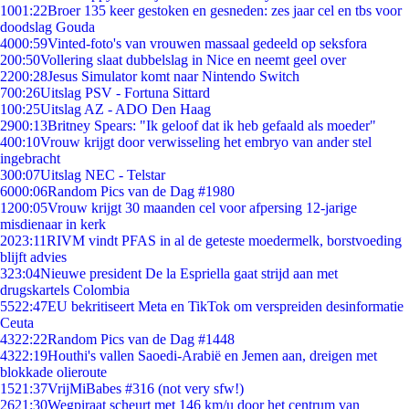
10
01:22
Broer 135 keer gestoken en gesneden: zes jaar cel en tbs voor
doodslag Gouda
40
00:59
Vinted-foto's van vrouwen massaal gedeeld op seksfora
2
00:50
Vollering slaat dubbelslag in Nice en neemt geel over
22
00:28
Jesus Simulator komt naar Nintendo Switch
7
00:26
Uitslag PSV - Fortuna Sittard
1
00:25
Uitslag AZ - ADO Den Haag
29
00:13
Britney Spears: "Ik geloof dat ik heb gefaald als moeder"
4
00:10
Vrouw krijgt door verwisseling het embryo van ander stel
ingebracht
3
00:07
Uitslag NEC - Telstar
60
00:06
Random Pics van de Dag #1980
12
00:05
Vrouw krijgt 30 maanden cel voor afpersing 12-jarige
misdienaar in kerk
20
23:11
RIVM vindt PFAS in al de geteste moedermelk, borstvoeding
blijft advies
3
23:04
Nieuwe president De la Espriella gaat strijd aan met
drugskartels Colombia
55
22:47
EU bekritiseert Meta en TikTok om verspreiden desinformatie
Ceuta
43
22:22
Random Pics van de Dag #1448
43
22:19
Houthi's vallen Saoedi-Arabië en Jemen aan, dreigen met
blokkade olieroute
15
21:37
VrijMiBabes #316 (not very sfw!)
26
21:30
Wegpiraat scheurt met 146 km/u door het centrum van