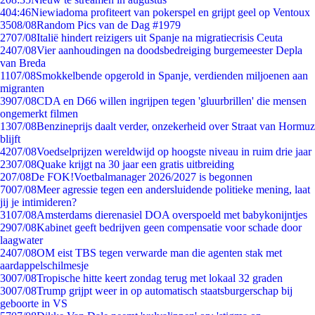
4
04:46
Niewiadoma profiteert van pokerspel en grijpt geel op Ventoux
35
08/08
Random Pics van de Dag #1979
27
07/08
Italië hindert reizigers uit Spanje na migratiecrisis Ceuta
24
07/08
Vier aanhoudingen na doodsbedreiging burgemeester Depla
van Breda
11
07/08
Smokkelbende opgerold in Spanje, verdienden miljoenen aan
migranten
39
07/08
CDA en D66 willen ingrijpen tegen 'gluurbrillen' die mensen
ongemerkt filmen
13
07/08
Benzineprijs daalt verder, onzekerheid over Straat van Hormuz
blijft
42
07/08
Voedselprijzen wereldwijd op hoogste niveau in ruim drie jaar
23
07/08
Quake krijgt na 30 jaar een gratis uitbreiding
2
07/08
De FOK!Voetbalmanager 2026/2027 is begonnen
70
07/08
Meer agressie tegen een andersluidende politieke mening, laat
jij je intimideren?
31
07/08
Amsterdams dierenasiel DOA overspoeld met babykonijntjes
29
07/08
Kabinet geeft bedrijven geen compensatie voor schade door
laagwater
24
07/08
OM eist TBS tegen verwarde man die agenten stak met
aardappelschilmesje
30
07/08
Tropische hitte keert zondag terug met lokaal 32 graden
30
07/08
Trump grijpt weer in op automatisch staatsburgerschap bij
geboorte in VS