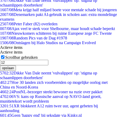
57
07/08
Dikke Van Dale neemt 'vulvalippen' op: 'stigma op
schaamlippen doorbreken'
16
07/08
Meta krijgt half miljard boete voor mentale schade bij jongeren
20
07/08
Denemarken pakt AI-gebruik in scholen aan: extra mondelinge
examens
25
07/08
Peter Faber (82) overleden
0
07/08
Ajax veel te sterk voor Shelbourne, maar houdt schade beperkt
1
07/08
Nieuwkomers schitteren bij ruime Europese zege FC Twente
19
07/08
Random Pics van de Dag #1978
15
06/08
Ontslagen bij Halo Studios na Campaign Evolved
Actieve items
Actieve items
Scrollbar gebruiken
opslaan
57
02:32
Dikke Van Dale neemt 'vulvalippen' op: 'stigma op
schaamlippen doorbreken'
4
02:27
Hoe 30 landen zich voorbereiden op mogelijke oorlog met
China en Noord-Korea
46
02:24
PostNL-bezorger steekt bewoner na ruzie over pakket
47
02:06
VS: kans op Russische aanval op NAVO-land groeit,
munitietekort wordt probleem
32
01:51
XR blokkeert A12 ruim twee uur, agent gebeten bij
aanhouding
6
01:45
Geen 'happy end' bij seksdate via Kinky.nl