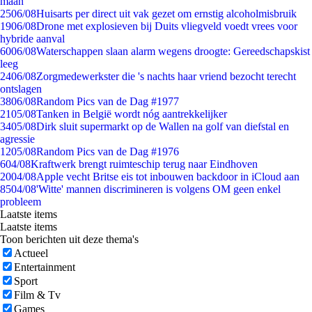
maan
25
06/08
Huisarts per direct uit vak gezet om ernstig alcoholmisbruik
19
06/08
Drone met explosieven bij Duits vliegveld voedt vrees voor
hybride aanval
60
06/08
Waterschappen slaan alarm wegens droogte: Gereedschapskist
leeg
24
06/08
Zorgmedewerkster die 's nachts haar vriend bezocht terecht
ontslagen
38
06/08
Random Pics van de Dag #1977
21
05/08
Tanken in België wordt nóg aantrekkelijker
34
05/08
Dirk sluit supermarkt op de Wallen na golf van diefstal en
agressie
12
05/08
Random Pics van de Dag #1976
6
04/08
Kraftwerk brengt ruimteschip terug naar Eindhoven
20
04/08
Apple vecht Britse eis tot inbouwen backdoor in iCloud aan
85
04/08
'Witte' mannen discrimineren is volgens OM geen enkel
probleem
Laatste items
Laatste items
Toon berichten uit deze thema's
Actueel
Entertainment
Sport
Film & Tv
Games