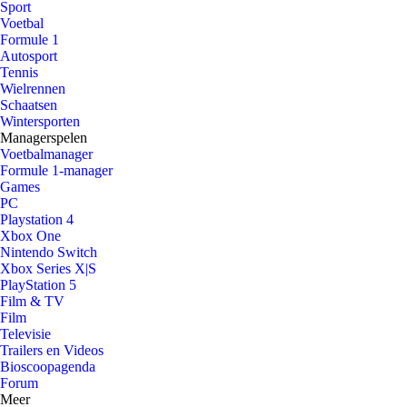
Sport
Voetbal
Formule 1
Autosport
Tennis
Wielrennen
Schaatsen
Wintersporten
Managerspelen
Voetbalmanager
Formule 1-manager
Games
PC
Playstation 4
Xbox One
Nintendo Switch
Xbox Series X|S
PlayStation 5
Film & TV
Film
Televisie
Trailers en Videos
Bioscoopagenda
Forum
Meer