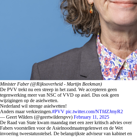
Minister Faber (@Rijksoverheid - Martijn Beekman)
De PVV trekt nu een streep in het zand. We accepteren geen
tegenwerking meer van NSC of VVD op asiel. Dus ook geen
wijzigingen op de asielwetten.
Nederland wil strenge asielwetten!
Anders maar verkiezingen.
#PVV
pic.twitter.com/NTfdZJmyR2
— Geert Wilders (@geertwilderspvv)
February 11, 2025
De Raad van State kwam maandag met een zeer kritisch advies over
Fabers voorstellen voor de Asielnoodmaatregelenwet en de Wet
invoering tweestatusstelsel. De belangrijkste adviseur van kabinet en