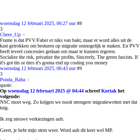
woensdag 12 februari 2025, 06:27 uur
#8
3
Cheer_Up
Frame is dat PVV/Faber er niks van bakt, maar er word alles uit de
kast getrokken om besturen op migratie onmogelijk te maken. En PVV
heeft teveel concessies gedaan om maar te kunnen regeren.
Socialize the risk, privatize the profits, Sincerely, The green fascists. If
it's got tits or tires it's gonna end up costing you money
woensdag 12 februari 2025, 06:43 uur
#9
3
Ponda_Baba
quote:
Op
woensdag 12 februari 2025 @ 04:44
schreef
Kortak
het
volgende:
NSC moet weg. Zo krijgen we nooit strengere migratiewetten met dat
tuig.
Ik zeg nieuwe verkiezingen aub.
Geert, je hebt mijn stem weer. Word aub dit keer wel MP.