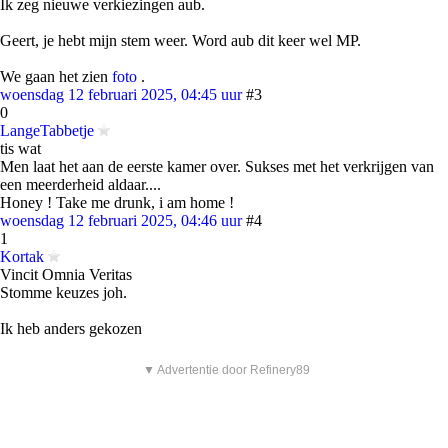
Ik zeg nieuwe verkiezingen aub.
Geert, je hebt mijn stem weer. Word aub dit keer wel MP.
We gaan het zien
foto
.
woensdag 12 februari 2025, 04:45 uur
#3
0
LangeTabbetje
tis wat
Men laat het aan de eerste kamer over. Sukses met het verkrijgen van
een meerderheid aldaar....
Honey ! Take me drunk, i am home !
woensdag 12 februari 2025, 04:46 uur
#4
1
Kortak
Vincit Omnia Veritas
Stomme keuzes joh.
Ik heb anders gekozen
▼ Advertentie door Refinery89