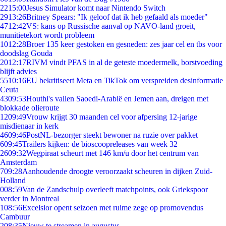
22
15:00
Jesus Simulator komt naar Nintendo Switch
29
13:26
Britney Spears: "Ik geloof dat ik heb gefaald als moeder"
47
12:42
VS: kans op Russische aanval op NAVO-land groeit,
munitietekort wordt probleem
10
12:28
Broer 135 keer gestoken en gesneden: zes jaar cel en tbs voor
doodslag Gouda
20
12:17
RIVM vindt PFAS in al de geteste moedermelk, borstvoeding
blijft advies
55
10:16
EU bekritiseert Meta en TikTok om verspreiden desinformatie
Ceuta
43
09:53
Houthi's vallen Saoedi-Arabië en Jemen aan, dreigen met
blokkade olieroute
12
09:49
Vrouw krijgt 30 maanden cel voor afpersing 12-jarige
misdienaar in kerk
46
09:46
PostNL-bezorger steekt bewoner na ruzie over pakket
6
09:45
Trailers kijken: de bioscoopreleases van week 32
26
09:32
Wegpiraat scheurt met 146 km/u door het centrum van
Amsterdam
7
09:28
Aanhoudende droogte veroorzaakt scheuren in dijken Zuid-
Holland
0
08:59
Van de Zandschulp overleeft matchpoints, ook Griekspoor
verder in Montreal
1
08:56
Excelsior opent seizoen met ruime zege op promovendus
Cambuur
2
08:35
Nieuw te streamen in augustus