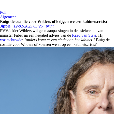
Poll
Algemeen
Buigt de coalitie voor Wilders of krijgen we een kabinetscrisis?
Jippie
12-02-2025 03:25
print
PVV-leider Wilders wil geen aanpassingen in de asielwetten van
minister Faber na een negatief advies van de
Raad van State
. Hij
waarschuwde
:
"anders komt er een einde aan het kabinet."
Buigt de
coalitie voor Wilders of koersen we af op een kabinetscrisis?