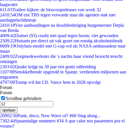
laagwater
6
11:03
Trailers kijken: de bioscoopreleases van week 32
24
10:54
OM eist TBS tegen verwarde man die agenten stak met
aardappelschilmesje
24
10:18
Vier aanhoudingen na doodsbedreiging burgemeester Depla
van Breda
40
09:42
Duitser (93) crasht met quad tegen boom, vier gewonden
25
09:22
Huisarts per direct uit vak gezet om ernstig alcoholmisbruik
66
09:19
Onlyfans-model met G-cup wil als NASA-ambassadeur naar
maan
24
09:02
Zorgmedewerkster die 's nachts haar vriend bezocht terecht
ontslagen
23
03:02
Quake krijgt na 30 jaar een gratis uitbreiding
11
07/08
Smokkelbende opgerold in Spanje, verdienden miljoenen aan
migranten
47
07/08
Trump wil dat J.D. Vance hem in 2028 opvolgt
Forum
Forum
Scrollbar gebruiken
opslaan
209
02:56
Punk, disco, New Wave of? #60 Sing along...
73
02:44
Spaanstalige nummers #34 A que calor nos pasaremos por el
verano?