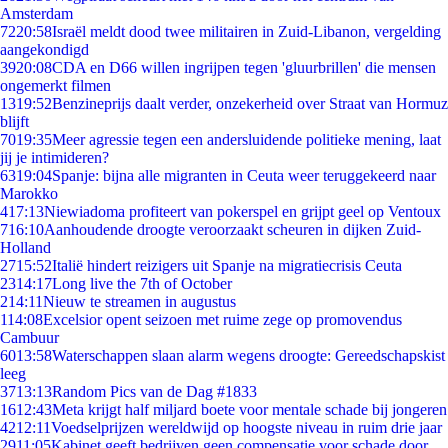
Amsterdam
72
20:58
Israël meldt dood twee militairen in Zuid-Libanon, vergelding
aangekondigd
39
20:08
CDA en D66 willen ingrijpen tegen 'gluurbrillen' die mensen
ongemerkt filmen
13
19:52
Benzineprijs daalt verder, onzekerheid over Straat van Hormuz
blijft
70
19:35
Meer agressie tegen een andersluidende politieke mening, laat
jij je intimideren?
63
19:04
Spanje: bijna alle migranten in Ceuta weer teruggekeerd naar
Marokko
4
17:13
Niewiadoma profiteert van pokerspel en grijpt geel op Ventoux
7
16:10
Aanhoudende droogte veroorzaakt scheuren in dijken Zuid-
Holland
27
15:52
Italië hindert reizigers uit Spanje na migratiecrisis Ceuta
23
14:17
Long live the 7th of October
2
14:11
Nieuw te streamen in augustus
1
14:08
Excelsior opent seizoen met ruime zege op promovendus
Cambuur
60
13:58
Waterschappen slaan alarm wegens droogte: Gereedschapskist
leeg
37
13:13
Random Pics van de Dag #1833
16
12:43
Meta krijgt half miljard boete voor mentale schade bij jongeren
42
12:11
Voedselprijzen wereldwijd op hoogste niveau in ruim drie jaar
29
11:05
Kabinet geeft bedrijven geen compensatie voor schade door