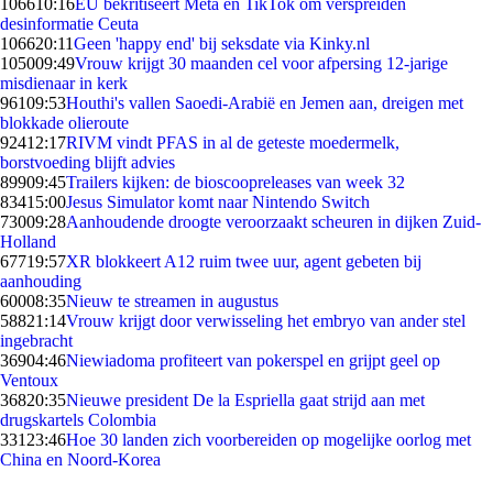
1066
10:16
EU bekritiseert Meta en TikTok om verspreiden
desinformatie Ceuta
1066
20:11
Geen 'happy end' bij seksdate via Kinky.nl
1050
09:49
Vrouw krijgt 30 maanden cel voor afpersing 12-jarige
misdienaar in kerk
961
09:53
Houthi's vallen Saoedi-Arabië en Jemen aan, dreigen met
blokkade olieroute
924
12:17
RIVM vindt PFAS in al de geteste moedermelk,
borstvoeding blijft advies
899
09:45
Trailers kijken: de bioscoopreleases van week 32
834
15:00
Jesus Simulator komt naar Nintendo Switch
730
09:28
Aanhoudende droogte veroorzaakt scheuren in dijken Zuid-
Holland
677
19:57
XR blokkeert A12 ruim twee uur, agent gebeten bij
aanhouding
600
08:35
Nieuw te streamen in augustus
588
21:14
Vrouw krijgt door verwisseling het embryo van ander stel
ingebracht
369
04:46
Niewiadoma profiteert van pokerspel en grijpt geel op
Ventoux
368
20:35
Nieuwe president De la Espriella gaat strijd aan met
drugskartels Colombia
331
23:46
Hoe 30 landen zich voorbereiden op mogelijke oorlog met
China en Noord-Korea