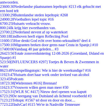
antwoorden.
236
00:30
Nederlandse plaatsnamen lepeltopic #213 elk gehucht met
een bord telt
133
00:29
Buitenlandse steden lepeltopic #268
249
00:28
Voetballers lepel topic #16
67
00:25
Huisarts verkracht vrouw.
8
00:24
Ik krijg hier zweethanden van.
237
00:22
Nederland stevent af op watertekort
5
00:18
Eindhoven heeft eigen Reflecting Pool
116
00:15
Hoe denkt God echt over homo-seksualiteit? deel 4
175
00:10
Migranten breken door grens naar Ceuta in Spanje,l #10
174
00:06
Vandaag 40 jaar geleden... #3
264
23:56
Totale zonsverduistering 12-08-2026 (Groenland, IJsland en
Spanje) #1
5
23:50
[INFLUENCERS #297] Toetjes & Bevers & Zwemmen in
water
86
23:49
Voorspellingstopic: Wie is hier de weerkundige? #16
119
23:47
Huisarts doet haar werk onder invloed van alcohol
3
23:45
Podcasts
187
23:38
[Wielrennen #616] Brennan!
116
23:37
Vrouwen willen geen man meer #30
175
23:31
[WLR SC #417] Nieuw deel openen was kaputt
67
23:29
De neergang van Duitsland als lichtend voorbeeld #3
71
23:23
Teltopic #1567 tel door en door en door....
77
23:22
[IndyCar] #115 We're in Nashville Tennessee