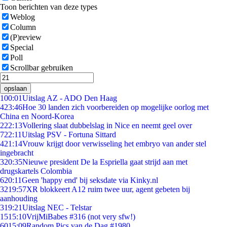
Toon berichten van deze types
Weblog
Column
(P)review
Special
Poll
Scrollbar gebruiken
opslaan
1
00:01
Uitslag AZ - ADO Den Haag
4
23:46
Hoe 30 landen zich voorbereiden op mogelijke oorlog met
China en Noord-Korea
2
22:13
Vollering slaat dubbelslag in Nice en neemt geel over
7
22:11
Uitslag PSV - Fortuna Sittard
4
21:14
Vrouw krijgt door verwisseling het embryo van ander stel
ingebracht
3
20:35
Nieuwe president De la Espriella gaat strijd aan met
drugskartels Colombia
6
20:11
Geen 'happy end' bij seksdate via Kinky.nl
32
19:57
XR blokkeert A12 ruim twee uur, agent gebeten bij
aanhouding
3
19:21
Uitslag NEC - Telstar
15
15:10
VrijMiBabes #316 (not very sfw!)
60
15:09
Random Pics van de Dag #1980