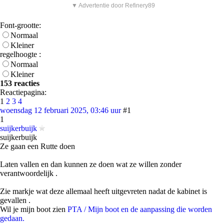
▼ Advertentie door Refinery89
Font-grootte:
Normaal
Kleiner
regelhoogte :
Normaal
Kleiner
153 reacties
Reactiepagina:
1
2
3
4
woensdag 12 februari 2025, 03:46 uur
#1
1
suijkerbuijk
suijkerbuijk
Ze gaan een Rutte doen
Laten vallen en dan kunnen ze doen wat ze willen zonder
verantwoordelijk .
Zie markje wat deze allemaal heeft uitgevreten nadat de kabinet is
gevallen .
Wil je mijn boot zien
PTA / Mijn boot en de aanpassing die worden
gedaan.