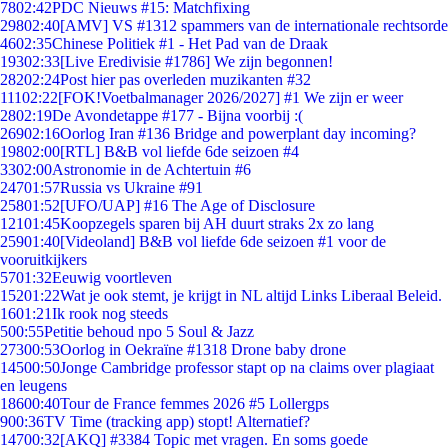
78
02:42
PDC Nieuws #15: Matchfixing
298
02:40
[AMV] VS #1312 spammers van de internationale rechtsorde
46
02:35
Chinese Politiek #1 - Het Pad van de Draak
193
02:33
[Live Eredivisie #1786] We zijn begonnen!
282
02:24
Post hier pas overleden muzikanten #32
111
02:22
[FOK!Voetbalmanager 2026/2027] #1 We zijn er weer
28
02:19
De Avondetappe #177 - Bijna voorbij :(
269
02:16
Oorlog Iran #136 Bridge and powerplant day incoming?
198
02:00
[RTL] B&B vol liefde 6de seizoen #4
33
02:00
Astronomie in de Achtertuin #6
247
01:57
Russia vs Ukraine #91
258
01:52
[UFO/UAP] #16 The Age of Disclosure
121
01:45
Koopzegels sparen bij AH duurt straks 2x zo lang
259
01:40
[Videoland] B&B vol liefde 6de seizoen #1 voor de
vooruitkijkers
57
01:32
Eeuwig voortleven
152
01:22
Wat je ook stemt, je krijgt in NL altijd Links Liberaal Beleid.
16
01:21
Ik rook nog steeds
5
00:55
Petitie behoud npo 5 Soul & Jazz
273
00:53
Oorlog in Oekraïne #1318 Drone baby drone
145
00:50
Jonge Cambridge professor stapt op na claims over plagiaat
en leugens
186
00:40
Tour de France femmes 2026 #5 Lollergps
9
00:36
TV Time (tracking app) stopt! Alternatief?
147
00:32
[AKQ] #3384 Topic met vragen. En soms goede