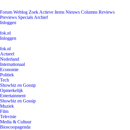
Forum
Weblog
Zoek
Actieve Items
Nieuws
Columns
Reviews
Previews
Specials
Archief
Inloggen
fok.nl
Inloggen
fok.nl
Actueel
Nederland
Internationaal
Economie
Politiek
Tech
Showbiz en Gossip
Opmerkelijk
Entertainment
Showbiz en Gossip
Muziek
Film
Televisie
Media & Cultuur
Bioscoopagenda