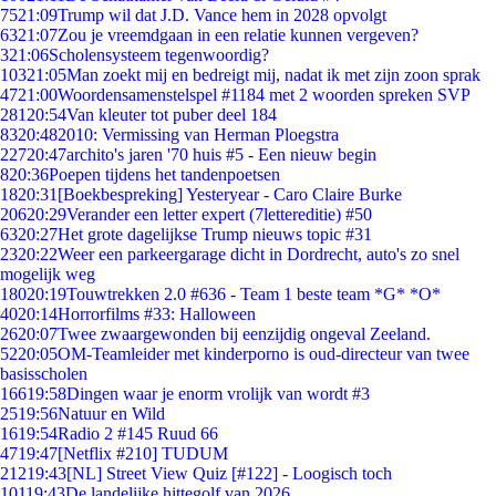
75
21:09
Trump wil dat J.D. Vance hem in 2028 opvolgt
63
21:07
Zou je vreemdgaan in een relatie kunnen vergeven?
3
21:06
Scholensysteem tegenwoordig?
103
21:05
Man zoekt mij en bedreigt mij, nadat ik met zijn zoon sprak
47
21:00
Woordensamenstelspel #1184 met 2 woorden spreken SVP
281
20:54
Van kleuter tot puber deel 184
83
20:48
2010: Vermissing van Herman Ploegstra
227
20:47
archito's jaren '70 huis #5 - Een nieuw begin
8
20:36
Poepen tijdens het tandenpoetsen
18
20:31
[Boekbespreking] Yesteryear - Caro Claire Burke
206
20:29
Verander een letter expert (7lettereditie) #50
63
20:27
Het grote dagelijkse Trump nieuws topic #31
23
20:22
Weer een parkeergarage dicht in Dordrecht, auto's zo snel
mogelijk weg
180
20:19
Touwtrekken 2.0 #636 - Team 1 beste team *G* *O*
40
20:14
Horrorfilms #33: Halloween
26
20:07
Twee zwaargewonden bij eenzijdig ongeval Zeeland.
52
20:05
OM-Teamleider met kinderporno is oud-directeur van twee
basisscholen
166
19:58
Dingen waar je enorm vrolijk van wordt #3
25
19:56
Natuur en Wild
16
19:54
Radio 2 #145 Ruud 66
47
19:47
[Netflix #210] TUDUM
212
19:43
[NL] Street View Quiz [#122] - Loogisch toch
101
19:43
De landelijke hittegolf van 2026