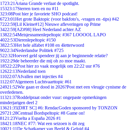
17
23:21
Ariana Grande verlaat de spotlight.
153
23:17
Sterren toen en nu #11
3
23:08
Post hier je favoriete SHO podcast!
67
23:01
Het grote Baktopic (voor bakfoto's, -vragen en -tips) #42
72
22:59
[Lil Kleine#12] Nieuwe afleveringen op Prime
34
22:59
[AZ#98] Heel Nederland achter AZ
138
22:54
Meisjesnamenlepeltopic #367 LOOOOL LAPO
40
22:53
Dierenlepeltopic #150
38
22:53
Het hele alfabet #108 en 4letterwoord
90
22:34
Nederlandse Politiek #725
5
22:32
Hoeveel geld spendeer jij aan je beginnende relatie?
19
22:29
de beheerder die mij oh zo moe maakt.
185
22:22
Post hier zo vaak mogelijk om 22:22 uur #76
126
22:13
Nederland toen
110
22:07
Afvallen met injecties #4
11
22:07
Algemeen Luchtvaarttopic #61
249
21:52
Wie gaan er dood in 2026?Post met een vleugje cynisme de
overledenen.
113
21:37
Roddelpraat onder vuur: ongepaste opmerkingen
minderjarigen deel 2
136
21:35
[DRT SC] #6: RendacGoden sponsored by TONZON
297
21:28
Centraal Bordspeltopic #8 Game on!
81
21:23
Vuelta a España 2026 #1
184
21:18
NEC #77: Wat een seizoen is dit zeg
100
21:11
De Schatkamer van Beeld & Geluid #4