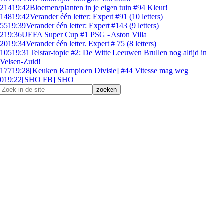
214
19:42
Bloemen/planten in je eigen tuin #94 Kleur!
148
19:42
Verander één letter: Expert #91 (10 letters)
55
19:39
Verander één letter: Expert #143 (9 letters)
2
19:36
UEFA Super Cup #1 PSG - Aston Villa
20
19:34
Verander één letter. Expert # 75 (8 letters)
105
19:31
Telstar-topic #2: De Witte Leeuwen Brullen nog altijd in
Velsen-Zuid!
177
19:28
[Keuken Kampioen Divisie] #44 Vitesse mag weg
0
19:22
[SHO FB] SHO