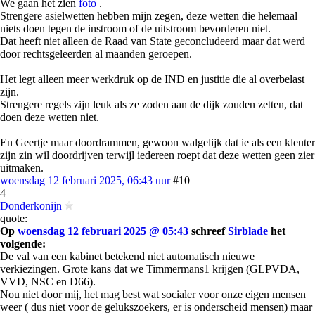
We gaan het zien
foto
.
Strengere asielwetten hebben mijn zegen, deze wetten die helemaal
niets doen tegen de instroom of de uitstroom bevorderen niet.
Dat heeft niet alleen de Raad van State geconcludeerd maar dat werd
door rechtsgeleerden al maanden geroepen.
Het legt alleen meer werkdruk op de IND en justitie die al overbelast
zijn.
Strengere regels zijn leuk als ze zoden aan de dijk zouden zetten, dat
doen deze wetten niet.
En Geertje maar doordrammen, gewoon walgelijk dat ie als een kleuter
zijn zin wil doordrijven terwijl iedereen roept dat deze wetten geen zier
uitmaken.
woensdag 12 februari 2025, 06:43 uur
#10
4
Donderkonijn
quote:
Op
woensdag 12 februari 2025 @ 05:43
schreef
Sirblade
het
volgende:
De val van een kabinet betekend niet automatisch nieuwe
verkiezingen. Grote kans dat we Timmermans1 krijgen (GLPVDA,
VVD, NSC en D66).
Nou niet door mij, het mag best wat socialer voor onze eigen mensen
weer ( dus niet voor de gelukszoekers, er is onderscheid mensen) maar