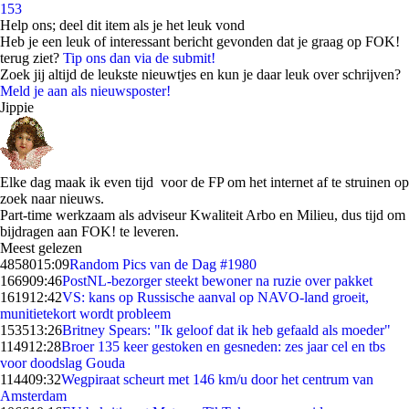
153
Help ons; deel dit item als je het leuk vond
Heb je een leuk of interessant bericht gevonden dat je graag op FOK!
terug ziet?
Tip ons dan via de submit!
Zoek jij altijd de leukste nieuwtjes en kun je daar leuk over schrijven?
Meld je aan als nieuwsposter!
Jippie
Elke dag maak ik even tijd voor de FP om het internet af te struinen op
zoek naar nieuws.
Part-time werkzaam als adviseur Kwaliteit Arbo en Milieu, dus tijd om
bijdragen aan FOK! te leveren.
Meest gelezen
48580
15:09
Random Pics van de Dag #1980
1669
09:46
PostNL-bezorger steekt bewoner na ruzie over pakket
1619
12:42
VS: kans op Russische aanval op NAVO-land groeit,
munitietekort wordt probleem
1535
13:26
Britney Spears: "Ik geloof dat ik heb gefaald als moeder"
1149
12:28
Broer 135 keer gestoken en gesneden: zes jaar cel en tbs
voor doodslag Gouda
1144
09:32
Wegpiraat scheurt met 146 km/u door het centrum van
Amsterdam