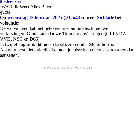
thedeedster
IWAB: Ik Weet Alles Beter...
quote:
Op
woensdag 12 februari 2025 @ 05:43
schreef
Sirblade
het
volgende:
De val van een kabinet betekend niet automatisch nieuwe
verkiezingen. Grote kans dat we Timmermans1 krijgen (GLPVDA,
VVD, NSC en D66).
Ik twijfel nog of ik dit moet classificeren onder SF, of horror.
Als mijn post niet duidelijk is, moet je misschien even je sarcasmeradar
aanzetten.
▼ Advertentie door Refinery89