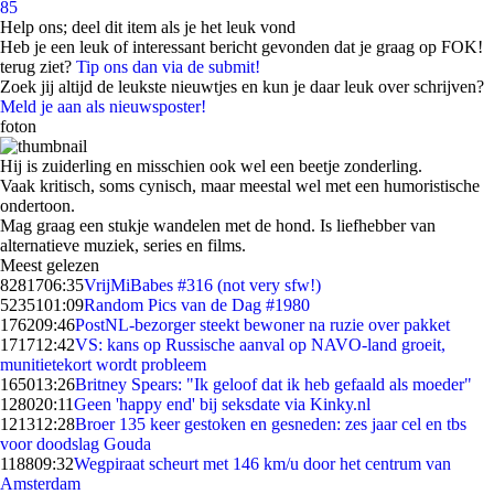
85
Help ons; deel dit item als je het leuk vond
Heb je een leuk of interessant bericht gevonden dat je graag op FOK!
terug ziet?
Tip ons dan via de submit!
Zoek jij altijd de leukste nieuwtjes en kun je daar leuk over schrijven?
Meld je aan als nieuwsposter!
foton
Hij is zuiderling en misschien ook wel een beetje zonderling.
Vaak kritisch, soms cynisch, maar meestal wel met een humoristische
ondertoon.
Mag graag een stukje wandelen met de hond. Is liefhebber van
alternatieve muziek, series en films.
Meest gelezen
82817
06:35
VrijMiBabes #316 (not very sfw!)
52351
01:09
Random Pics van de Dag #1980
1762
09:46
PostNL-bezorger steekt bewoner na ruzie over pakket
1717
12:42
VS: kans op Russische aanval op NAVO-land groeit,
munitietekort wordt probleem
1650
13:26
Britney Spears: "Ik geloof dat ik heb gefaald als moeder"
1280
20:11
Geen 'happy end' bij seksdate via Kinky.nl
1213
12:28
Broer 135 keer gestoken en gesneden: zes jaar cel en tbs
voor doodslag Gouda
1188
09:32
Wegpiraat scheurt met 146 km/u door het centrum van
Amsterdam