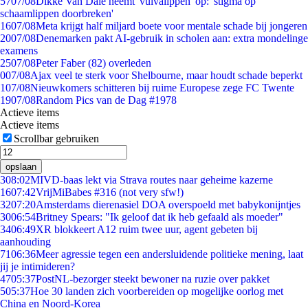
57
07/08
Dikke Van Dale neemt 'vulvalippen' op: 'stigma op
schaamlippen doorbreken'
16
07/08
Meta krijgt half miljard boete voor mentale schade bij jongeren
20
07/08
Denemarken pakt AI-gebruik in scholen aan: extra mondelinge
examens
25
07/08
Peter Faber (82) overleden
0
07/08
Ajax veel te sterk voor Shelbourne, maar houdt schade beperkt
1
07/08
Nieuwkomers schitteren bij ruime Europese zege FC Twente
19
07/08
Random Pics van de Dag #1978
Actieve items
Actieve items
Scrollbar gebruiken
opslaan
3
08:02
MIVD-baas lekt via Strava routes naar geheime kazerne
16
07:42
VrijMiBabes #316 (not very sfw!)
32
07:20
Amsterdams dierenasiel DOA overspoeld met babykonijntjes
30
06:54
Britney Spears: "Ik geloof dat ik heb gefaald als moeder"
34
06:49
XR blokkeert A12 ruim twee uur, agent gebeten bij
aanhouding
71
06:36
Meer agressie tegen een andersluidende politieke mening, laat
jij je intimideren?
47
05:37
PostNL-bezorger steekt bewoner na ruzie over pakket
5
05:37
Hoe 30 landen zich voorbereiden op mogelijke oorlog met
China en Noord-Korea