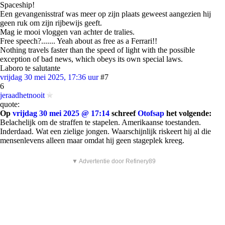
Spaceship!
Een gevangenisstraf was meer op zijn plaats geweest aangezien hij
geen ruk om zijn rijbewijs geeft.
Mag ie mooi vloggen van achter de tralies.
Free speech?....... Yeah about as free as a Ferrari!!
Nothing travels faster than the speed of light with the possible
exception of bad news, which obeys its own special laws.
Laboro te salutante
vrijdag 30 mei 2025, 17:36 uur
#7
6
jeraadhetnooit
quote:
Op
vrijdag 30 mei 2025 @ 17:14
schreef
Otofsap
het volgende:
Belachelijk om de straffen te stapelen. Amerikaanse toestanden.
Inderdaad. Wat een zielige jongen. Waarschijnlijk riskeert hij al die
mensenlevens alleen maar omdat hij geen stageplek kreeg.
▼ Advertentie door Refinery89