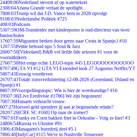
244
08:06
Nederland stevent af op watertekort
23
08:04
Ariana Grande verlaat de spotlight.
78
08:03
Trump wil dat J.D. Vance hem in 2028 opvolgt
91
08:03
Nederlandse Politiek #725
4
08:03
Podcasts
53
07:59
OM-Teamleider met kinderporno is oud-directeur van twee
basisscholen
176
07:59
Migranten breken door grens naar Ceuta in Spanje,l #10
12
07:55
Petitie behoud npo 5 Soul & Jazz
260
07:50
[Videoland] B&B vol liefde 6de seizoen #1 voor de
vooruitkijkers
276
07:50
Het enige echte LEGO-topic #45 LEGOOOOOOOOOOO
87
07:49
GTA VI #12 GTA VI Extended look 27 Augustus Netflix/YT
58
07:43
Eeuwig voortleven
267
07:43
Totale zonsverduistering 12-08-2026 (Groenland, IJsland en
Spanje) #1
88
07:39
Voorspellingstopic: Wie is hier de weerkundige? #16
195
07:36
[Live Eredivisie #1786] We zijn begonnen!
70
07:36
Huisarts verkracht vrouw.
6
07:27
Hoeveel geld spendeer jij aan je beginnende relatie?
282
07:26
[CRE SC #160] Op naar de zomer!!
79
07:01
Franky en Coen bakken friet in Oekraïne - Volg ze hier! #3
248
06:54
Russia vs Ukraine #91
19
06:43
Managarm's boerderij deel #5.1
78
06:40
[IndyCar] #115 We're in Nashville Tennessee