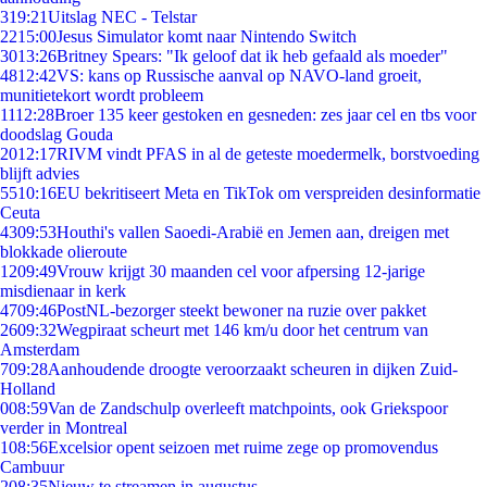
3
19:21
Uitslag NEC - Telstar
22
15:00
Jesus Simulator komt naar Nintendo Switch
30
13:26
Britney Spears: "Ik geloof dat ik heb gefaald als moeder"
48
12:42
VS: kans op Russische aanval op NAVO-land groeit,
munitietekort wordt probleem
11
12:28
Broer 135 keer gestoken en gesneden: zes jaar cel en tbs voor
doodslag Gouda
20
12:17
RIVM vindt PFAS in al de geteste moedermelk, borstvoeding
blijft advies
55
10:16
EU bekritiseert Meta en TikTok om verspreiden desinformatie
Ceuta
43
09:53
Houthi's vallen Saoedi-Arabië en Jemen aan, dreigen met
blokkade olieroute
12
09:49
Vrouw krijgt 30 maanden cel voor afpersing 12-jarige
misdienaar in kerk
47
09:46
PostNL-bezorger steekt bewoner na ruzie over pakket
26
09:32
Wegpiraat scheurt met 146 km/u door het centrum van
Amsterdam
7
09:28
Aanhoudende droogte veroorzaakt scheuren in dijken Zuid-
Holland
0
08:59
Van de Zandschulp overleeft matchpoints, ook Griekspoor
verder in Montreal
1
08:56
Excelsior opent seizoen met ruime zege op promovendus
Cambuur
2
08:35
Nieuw te streamen in augustus