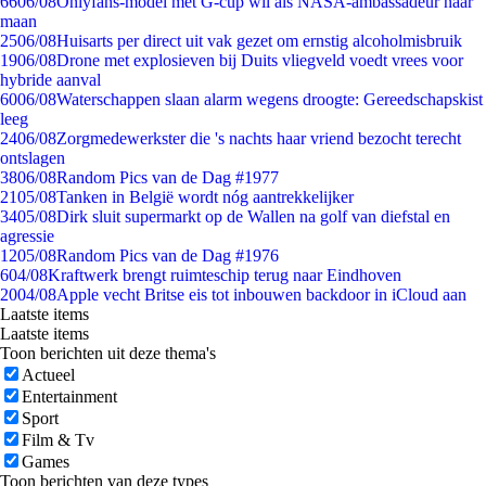
66
06/08
Onlyfans-model met G-cup wil als NASA-ambassadeur naar
maan
25
06/08
Huisarts per direct uit vak gezet om ernstig alcoholmisbruik
19
06/08
Drone met explosieven bij Duits vliegveld voedt vrees voor
hybride aanval
60
06/08
Waterschappen slaan alarm wegens droogte: Gereedschapskist
leeg
24
06/08
Zorgmedewerkster die 's nachts haar vriend bezocht terecht
ontslagen
38
06/08
Random Pics van de Dag #1977
21
05/08
Tanken in België wordt nóg aantrekkelijker
34
05/08
Dirk sluit supermarkt op de Wallen na golf van diefstal en
agressie
12
05/08
Random Pics van de Dag #1976
6
04/08
Kraftwerk brengt ruimteschip terug naar Eindhoven
20
04/08
Apple vecht Britse eis tot inbouwen backdoor in iCloud aan
Laatste items
Laatste items
Toon berichten uit deze thema's
Actueel
Entertainment
Sport
Film & Tv
Games
Toon berichten van deze types