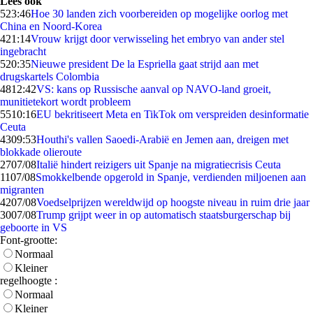
Lees ook
5
23:46
Hoe 30 landen zich voorbereiden op mogelijke oorlog met
China en Noord-Korea
4
21:14
Vrouw krijgt door verwisseling het embryo van ander stel
ingebracht
5
20:35
Nieuwe president De la Espriella gaat strijd aan met
drugskartels Colombia
48
12:42
VS: kans op Russische aanval op NAVO-land groeit,
munitietekort wordt probleem
55
10:16
EU bekritiseert Meta en TikTok om verspreiden desinformatie
Ceuta
43
09:53
Houthi's vallen Saoedi-Arabië en Jemen aan, dreigen met
blokkade olieroute
27
07/08
Italië hindert reizigers uit Spanje na migratiecrisis Ceuta
11
07/08
Smokkelbende opgerold in Spanje, verdienden miljoenen aan
migranten
42
07/08
Voedselprijzen wereldwijd op hoogste niveau in ruim drie jaar
30
07/08
Trump grijpt weer in op automatisch staatsburgerschap bij
geboorte in VS
Font-grootte:
Normaal
Kleiner
regelhoogte :
Normaal
Kleiner