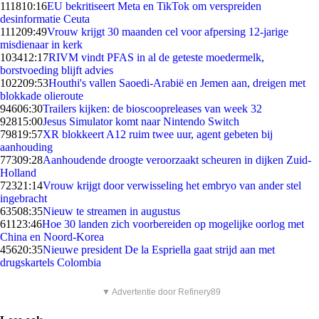
1118
10:16
EU bekritiseert Meta en TikTok om verspreiden
desinformatie Ceuta
1112
09:49
Vrouw krijgt 30 maanden cel voor afpersing 12-jarige
misdienaar in kerk
1034
12:17
RIVM vindt PFAS in al de geteste moedermelk,
borstvoeding blijft advies
1022
09:53
Houthi's vallen Saoedi-Arabië en Jemen aan, dreigen met
blokkade olieroute
946
06:30
Trailers kijken: de bioscoopreleases van week 32
928
15:00
Jesus Simulator komt naar Nintendo Switch
798
19:57
XR blokkeert A12 ruim twee uur, agent gebeten bij
aanhouding
773
09:28
Aanhoudende droogte veroorzaakt scheuren in dijken Zuid-
Holland
723
21:14
Vrouw krijgt door verwisseling het embryo van ander stel
ingebracht
635
08:35
Nieuw te streamen in augustus
611
23:46
Hoe 30 landen zich voorbereiden op mogelijke oorlog met
China en Noord-Korea
456
20:35
Nieuwe president De la Espriella gaat strijd aan met
drugskartels Colombia
▼ Advertentie door Refinery89