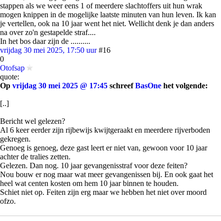
stappen als we weer eens 1 of meerdere slachtoffers uit hun wrak
mogen knippen in de mogelijke laatste minuten van hun leven. Ik kan
je vertellen, ook na 10 jaar went het niet. Wellicht denk je dan anders
na over zo'n gestapelde straf....
In het bos daar zijn de ..........
vrijdag 30 mei 2025, 17:50 uur
#16
0
Otofsap
quote:
Op
vrijdag 30 mei 2025 @ 17:45
schreef
BasOne
het volgende:
[..]
Bericht wel gelezen?
Al 6 keer eerder zijn rijbewijs kwijtgeraakt en meerdere rijverboden
gekregen.
Genoeg is genoeg, deze gast leert er niet van, gewoon voor 10 jaar
achter de tralies zetten.
Gelezen. Dan nog. 10 jaar gevangenisstraf voor deze feiten?
Nou bouw er nog maar wat meer gevangenissen bij. En ook gaat het
heel wat centen kosten om hem 10 jaar binnen te houden.
Schiet niet op. Feiten zijn erg maar we hebben het niet over moord
ofzo.
https://www.tiktok.com/@hln_be/video/7509504780646092065