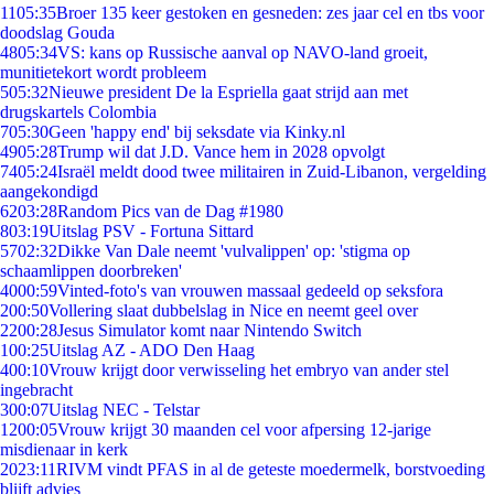
11
05:35
Broer 135 keer gestoken en gesneden: zes jaar cel en tbs voor
doodslag Gouda
48
05:34
VS: kans op Russische aanval op NAVO-land groeit,
munitietekort wordt probleem
5
05:32
Nieuwe president De la Espriella gaat strijd aan met
drugskartels Colombia
7
05:30
Geen 'happy end' bij seksdate via Kinky.nl
49
05:28
Trump wil dat J.D. Vance hem in 2028 opvolgt
74
05:24
Israël meldt dood twee militairen in Zuid-Libanon, vergelding
aangekondigd
62
03:28
Random Pics van de Dag #1980
8
03:19
Uitslag PSV - Fortuna Sittard
57
02:32
Dikke Van Dale neemt 'vulvalippen' op: 'stigma op
schaamlippen doorbreken'
40
00:59
Vinted-foto's van vrouwen massaal gedeeld op seksfora
2
00:50
Vollering slaat dubbelslag in Nice en neemt geel over
22
00:28
Jesus Simulator komt naar Nintendo Switch
1
00:25
Uitslag AZ - ADO Den Haag
4
00:10
Vrouw krijgt door verwisseling het embryo van ander stel
ingebracht
3
00:07
Uitslag NEC - Telstar
12
00:05
Vrouw krijgt 30 maanden cel voor afpersing 12-jarige
misdienaar in kerk
20
23:11
RIVM vindt PFAS in al de geteste moedermelk, borstvoeding
blijft advies