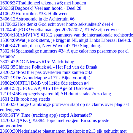
169
06:37
Traditioneel tekenen #6; met honden
2
06:36
[Dagboek] Veel aan hoofd - Deel 28
41
06:23
Horrorfilms #33: Halloween
34
06:12
Astronomie in de Achtertuin #6
117
06:02
Hoe denkt God echt over homo-seksualiteit? deel 4
112
04:42
[FOK!Voetbalmanager 2026/2027] #1 We zijn er weer
299
04:18
[AMV] VS #1312 spammers van de internationale rechtsorde
153
04:09
Wat je ook stemt, je krijgt in NL altijd Links Liberaal Beleid.
214
03:47
Punk, disco, New Wave of? #60 Sing along...
73
02:44
Spaanstalige nummers #34 A que calor nos pasaremos por el
verano?
78
02:42
PDC Nieuws #15: Matchfixing
46
02:35
Chinese Politiek #1 - Het Pad van de Draak
282
02:24
Post hier pas overleden muzikanten #32
28
02:19
De Avondetappe #177 - Bijna voorbij :(
198
02:00
[RTL] B&B vol liefde 6de seizoen #4
258
01:52
[UFO/UAP] #16 The Age of Disclosure
121
01:45
Koopzegels sparen bij AH duurt straks 2x zo lang
16
01:21
Ik rook nog steeds
145
00:50
Jonge Cambridge professor stapt op na claims over plagiaat
en leugens
9
00:36
TV Time (tracking app) stopt! Alternatief?
147
00:32
[AKQ] #3384 Topic met vragen. En soms goede
antwoorden.
236
00:30
Nederlandse plaatsnamen lepeltopic #213 elk gehucht met