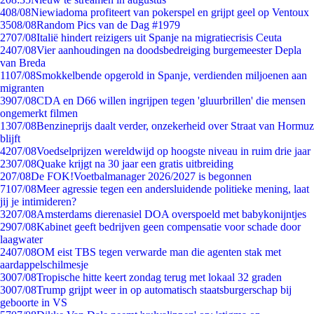
4
08/08
Niewiadoma profiteert van pokerspel en grijpt geel op Ventoux
35
08/08
Random Pics van de Dag #1979
27
07/08
Italië hindert reizigers uit Spanje na migratiecrisis Ceuta
24
07/08
Vier aanhoudingen na doodsbedreiging burgemeester Depla
van Breda
11
07/08
Smokkelbende opgerold in Spanje, verdienden miljoenen aan
migranten
39
07/08
CDA en D66 willen ingrijpen tegen 'gluurbrillen' die mensen
ongemerkt filmen
13
07/08
Benzineprijs daalt verder, onzekerheid over Straat van Hormuz
blijft
42
07/08
Voedselprijzen wereldwijd op hoogste niveau in ruim drie jaar
23
07/08
Quake krijgt na 30 jaar een gratis uitbreiding
2
07/08
De FOK!Voetbalmanager 2026/2027 is begonnen
71
07/08
Meer agressie tegen een andersluidende politieke mening, laat
jij je intimideren?
32
07/08
Amsterdams dierenasiel DOA overspoeld met babykonijntjes
29
07/08
Kabinet geeft bedrijven geen compensatie voor schade door
laagwater
24
07/08
OM eist TBS tegen verwarde man die agenten stak met
aardappelschilmesje
30
07/08
Tropische hitte keert zondag terug met lokaal 32 graden
30
07/08
Trump grijpt weer in op automatisch staatsburgerschap bij
geboorte in VS