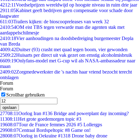
42
12:11
Voedselprijzen wereldwijd op hoogste niveau in ruim drie jaar
29
11:05
Kabinet geeft bedrijven geen compensatie voor schade door
laagwater
6
11:03
Trailers kijken: de bioscoopreleases van week 32
24
10:54
OM eist TBS tegen verwarde man die agenten stak met
aardappelschilmesje
24
10:18
Vier aanhoudingen na doodsbedreiging burgemeester Depla
van Breda
40
09:42
Duitser (93) crasht met quad tegen boom, vier gewonden
25
09:22
Huisarts per direct uit vak gezet om ernstig alcoholmisbruik
66
09:19
Onlyfans-model met G-cup wil als NASA-ambassadeur naar
maan
24
09:02
Zorgmedewerkster die 's nachts haar vriend bezocht terecht
ontslagen
Forum
Forum
Scrollbar gebruiken
opslaan
277
08:11
Oorlog Iran #136 Bridge and powerplant day incoming?
113
08:11
Het grote goedemorgen topic #3
196
08:07
Tour de France femmes 2026 #5 Lollergps
299
08:07
Centraal Bordspeltopic #8 Game on!
280
08:07
Oorlog in Oekraïne #1318 Drone baby drone