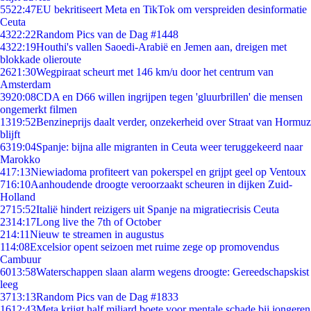
55
22:47
EU bekritiseert Meta en TikTok om verspreiden desinformatie
Ceuta
43
22:22
Random Pics van de Dag #1448
43
22:19
Houthi's vallen Saoedi-Arabië en Jemen aan, dreigen met
blokkade olieroute
26
21:30
Wegpiraat scheurt met 146 km/u door het centrum van
Amsterdam
39
20:08
CDA en D66 willen ingrijpen tegen 'gluurbrillen' die mensen
ongemerkt filmen
13
19:52
Benzineprijs daalt verder, onzekerheid over Straat van Hormuz
blijft
63
19:04
Spanje: bijna alle migranten in Ceuta weer teruggekeerd naar
Marokko
4
17:13
Niewiadoma profiteert van pokerspel en grijpt geel op Ventoux
7
16:10
Aanhoudende droogte veroorzaakt scheuren in dijken Zuid-
Holland
27
15:52
Italië hindert reizigers uit Spanje na migratiecrisis Ceuta
23
14:17
Long live the 7th of October
2
14:11
Nieuw te streamen in augustus
1
14:08
Excelsior opent seizoen met ruime zege op promovendus
Cambuur
60
13:58
Waterschappen slaan alarm wegens droogte: Gereedschapskist
leeg
37
13:13
Random Pics van de Dag #1833
16
12:43
Meta krijgt half miljard boete voor mentale schade bij jongeren