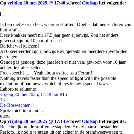
Op
vrijdag 30 mei 2025 @ 17:40
schreef
Otofsap
het volgende:
[..]
Ik ben niet zo van het zwaarder straffen. Doel is dat mensen leren van
hun straf.
Deze knakker heeft nu 17,5 jaar geen rijbewijs. Zou het anders
geweest zijn bij 10 jaar of 5 jaar?
Bericht wel gelezen?
Al 6 keer eerder zijn rijbewijs kwijtgeraakt en meerdere rijverboden
gekregen.
Genoeg is genoeg, deze gast leert er niet van, gewoon voor 10 jaar
achter de tralies zetten.
Free speech?....... Yeah about as free as a Ferrari!!
Nothing travels faster than the speed of light with the possible
exception of bad news, which obeys its own special laws.
Laboro te salutante
vrijdag 30 mei 2025, 17:48 uur
#15
13
De-Boswachter
Spritz mich im mund....
quote:
Op
vrijdag 30 mei 2025 @ 17:14
schreef
Otofsap
het volgende:
Belachelijk om de straffen te stapelen. Amerikaanse toestanden.
Pasfoto, ik nodig je graag uit om achter in de brandweerwagen te