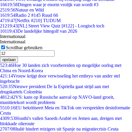
166
19:58
Dingen waar je enorm vrolijk van wordt #3
25
19:56
Natuur en Wild
16
19:54
Radio 2 #145 Ruud 66
47
19:47
[Netflix #210] TUDUM
212
19:43
[NL] Street View Quiz [#122] - Loogisch toch
101
19:43
De landelijke hittegolf van 2026
Internationaal
Internationaal
Scrollbar gebruiken
opslaan
5
23:46
Hoe 30 landen zich voorbereiden op mogelijke oorlog met
China en Noord-Korea
4
21:14
Vrouw krijgt door verwisseling het embryo van ander stel
ingebracht
5
20:35
Nieuwe president De la Espriella gaat strijd aan met
drugskartels Colombia
48
12:42
VS: kans op Russische aanval op NAVO-land groeit,
munitietekort wordt probleem
55
10:16
EU bekritiseert Meta en TikTok om verspreiden desinformatie
Ceuta
43
09:53
Houthi's vallen Saoedi-Arabië en Jemen aan, dreigen met
blokkade olieroute
27
07/08
Italië hindert reizigers uit Spanje na migratiecrisis Ceuta