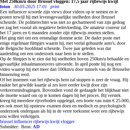
Met 250km/u door Brussel vloggen: 17,5 jaar rijbewijs kwijt
foton
30-05-2025 17:01
print
Een influencer scoorde zijn views door videos op te nemen en te
posten terwijl hij met levensgevaarlijke snelheden door Brussel
scheurde. De politierechter was niet zo gecharmeerd van zijn gedrag
en zag het vooral als negatieve beïnvloeding. De amateur coureur zal
het 17 jaren en 6 maanden zonder zijn rijbewijs moeten stellen.
Het ging niet om een eenmalige domme actie. De dader poste met
enige regelmaat filmpjes waarin hij, met veelal gehuurde auto's, door
de Belgische hoofdstad scheurde. Twee jaar geleden was dat
aanleiding om een onderzoek naar hem in te stellen.
Op de filmpjes is te zien dat hij snelheden boven 250km/u behaalde en
gevaarlijke inhaalmanoeuvres uitvoerde. In april postte hij nog een
video waarop hij met meer dan 100km/u door tunnels van de Brusselse
binnenring reed.
Of het innemen van het rijbewijs hem zal stoppen is zeer de vraag. Hij
raakte het gewilde kaartje al zes keer eerder kwijt door zijn
verkeersmisdragingen. Bovendien vond de gedaagde het blijkbaar niet
de moeite waard om op te komen dagen bij het proces. Bij verstek
kreeg hij meerdere rijverboden opgelegd, een boete van ruim € 25.000,
en ook moet hij opnieuw examen doen en medisch en psychologisch
onderzoek ondergaan als hij in de verre toekomst weer een rijbewijs
zou willen verkrijgen.
brussel
influencer
rijbewijs kwijt
vlogger
Submitter:
Bron:
AD