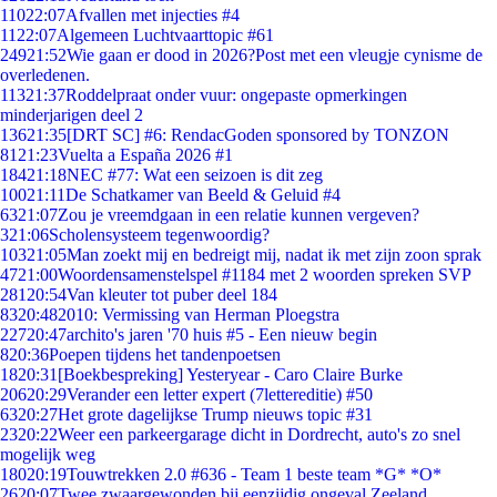
110
22:07
Afvallen met injecties #4
11
22:07
Algemeen Luchtvaarttopic #61
249
21:52
Wie gaan er dood in 2026?Post met een vleugje cynisme de
overledenen.
113
21:37
Roddelpraat onder vuur: ongepaste opmerkingen
minderjarigen deel 2
136
21:35
[DRT SC] #6: RendacGoden sponsored by TONZON
81
21:23
Vuelta a España 2026 #1
184
21:18
NEC #77: Wat een seizoen is dit zeg
100
21:11
De Schatkamer van Beeld & Geluid #4
63
21:07
Zou je vreemdgaan in een relatie kunnen vergeven?
3
21:06
Scholensysteem tegenwoordig?
103
21:05
Man zoekt mij en bedreigt mij, nadat ik met zijn zoon sprak
47
21:00
Woordensamenstelspel #1184 met 2 woorden spreken SVP
281
20:54
Van kleuter tot puber deel 184
83
20:48
2010: Vermissing van Herman Ploegstra
227
20:47
archito's jaren '70 huis #5 - Een nieuw begin
8
20:36
Poepen tijdens het tandenpoetsen
18
20:31
[Boekbespreking] Yesteryear - Caro Claire Burke
206
20:29
Verander een letter expert (7lettereditie) #50
63
20:27
Het grote dagelijkse Trump nieuws topic #31
23
20:22
Weer een parkeergarage dicht in Dordrecht, auto's zo snel
mogelijk weg
180
20:19
Touwtrekken 2.0 #636 - Team 1 beste team *G* *O*
26
20:07
Twee zwaargewonden bij eenzijdig ongeval Zeeland.