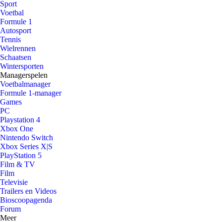
Sport
Voetbal
Formule 1
Autosport
Tennis
Wielrennen
Schaatsen
Wintersporten
Managerspelen
Voetbalmanager
Formule 1-manager
Games
PC
Playstation 4
Xbox One
Nintendo Switch
Xbox Series X|S
PlayStation 5
Film & TV
Film
Televisie
Trailers en Videos
Bioscoopagenda
Forum
Meer