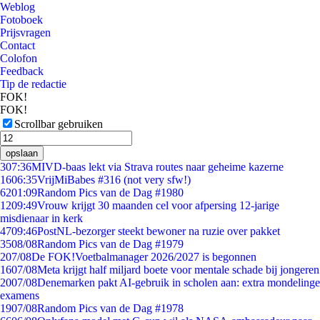
Weblog
Fotoboek
Prijsvragen
Contact
Colofon
Feedback
Tip de redactie
FOK!
FOK!
Scrollbar gebruiken
opslaan
3
07:36
MIVD-baas lekt via Strava routes naar geheime kazerne
16
06:35
VrijMiBabes #316 (not very sfw!)
62
01:09
Random Pics van de Dag #1980
12
09:49
Vrouw krijgt 30 maanden cel voor afpersing 12-jarige
misdienaar in kerk
47
09:46
PostNL-bezorger steekt bewoner na ruzie over pakket
35
08/08
Random Pics van de Dag #1979
2
07/08
De FOK!Voetbalmanager 2026/2027 is begonnen
16
07/08
Meta krijgt half miljard boete voor mentale schade bij jongeren
20
07/08
Denemarken pakt AI-gebruik in scholen aan: extra mondelinge
examens
19
07/08
Random Pics van de Dag #1978