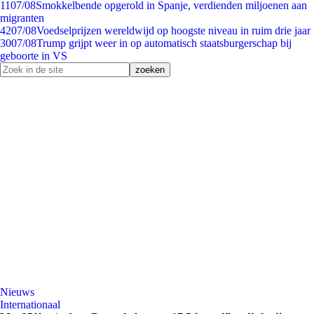
11
07/08
Smokkelbende opgerold in Spanje, verdienden miljoenen aan
migranten
42
07/08
Voedselprijzen wereldwijd op hoogste niveau in ruim drie jaar
30
07/08
Trump grijpt weer in op automatisch staatsburgerschap bij
geboorte in VS
Nieuws
Internationaal