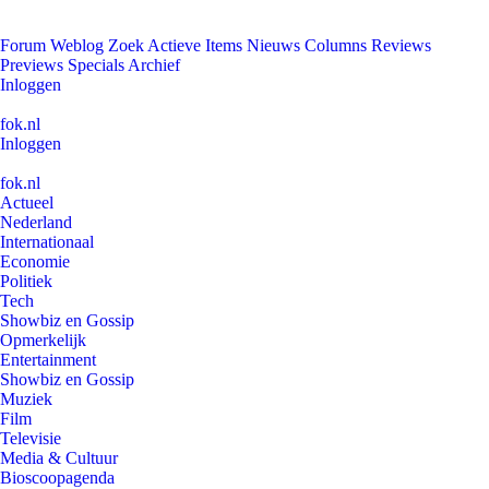
Forum
Weblog
Zoek
Actieve Items
Nieuws
Columns
Reviews
Previews
Specials
Archief
Inloggen
fok.nl
Inloggen
fok.nl
Actueel
Nederland
Internationaal
Economie
Politiek
Tech
Showbiz en Gossip
Opmerkelijk
Entertainment
Showbiz en Gossip
Muziek
Film
Televisie
Media & Cultuur
Bioscoopagenda