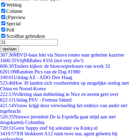
Weblog
Column
(P)review
Special
Poll
Scrollbar gebruiken
opslaan
3
07:36
MIVD-baas lekt via Strava routes naar geheime kazerne
16
06:35
VrijMiBabes #316 (not very sfw!)
6
06:30
Trailers kijken: de bioscoopreleases van week 32
62
01:09
Random Pics van de Dag #1980
1
00:01
Uitslag AZ - ADO Den Haag
5
23:46
Hoe 30 landen zich voorbereiden op mogelijke oorlog met
China en Noord-Korea
2
22:13
Vollering slaat dubbelslag in Nice en neemt geel over
8
22:11
Uitslag PSV - Fortuna Sittard
4
21:14
Vrouw krijgt door verwisseling het embryo van ander stel
ingebracht
5
20:35
Nieuwe president De la Espriella gaat strijd aan met
drugskartels Colombia
7
20:11
Geen 'happy end' bij seksdate via Kinky.nl
34
19:57
XR blokkeert A12 ruim twee uur, agent gebeten bij
aanhouding