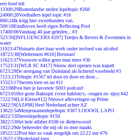
een bord telt
133
00:29
Buitenlandse steden lepeltopic #268
249
00:28
Voetballers lepel topic #16
8
00:24
Ik krijg hier zweethanden van.
5
00:18
Eindhoven heeft eigen Reflecting Pool
174
00:06
Vandaag 40 jaar geleden... #3
5
23:50
[INFLUENCERS #297] Toetjes & Bevers & Zwemmen in
water
119
23:47
Huisarts doet haar werk onder invloed van alcohol
187
23:38
[Wielrennen #616] Brennan!
116
23:37
Vrouwen willen geen man meer #30
175
23:31
[WLR SC #417] Nieuw deel openen was kaputt
67
23:29
De neergang van Duitsland als lichtend voorbeeld #3
71
23:23
Teltopic #1567 tel door en door en door....
153
23:17
Sterren toen en nu #11
3
23:08
Post hier je favoriete SHO podcast!
67
23:01
Het grote Baktopic (voor bakfoto's, -vragen en -tips) #42
72
22:59
[Lil Kleine#12] Nieuwe afleveringen op Prime
34
22:59
[AZ#98] Heel Nederland achter AZ
138
22:54
Meisjesnamenlepeltopic #367 LOOOOL LAPO
40
22:53
Dierenlepeltopic #150
38
22:53
Het hele alfabet #108 en 4letterwoord
19
22:29
de beheerder die mij oh zo moe maakt.
185
22:22
Post hier zo vaak mogelijk om 22:22 uur #76
126
22:13
Nederland toen