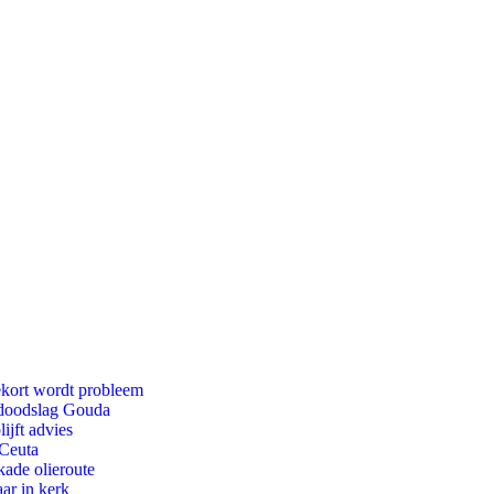
ekort wordt probleem
r doodslag Gouda
ijft advies
 Ceuta
kade olieroute
ar in kerk