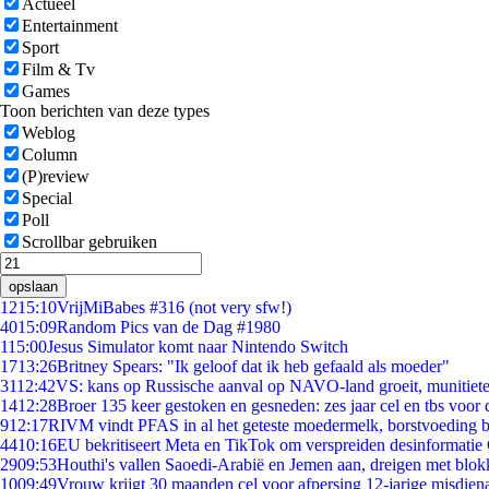
Actueel
Entertainment
Sport
Film & Tv
Games
Toon berichten van deze types
Weblog
Column
(P)review
Special
Poll
Scrollbar gebruiken
opslaan
12
15:10
VrijMiBabes #316 (not very sfw!)
40
15:09
Random Pics van de Dag #1980
1
15:00
Jesus Simulator komt naar Nintendo Switch
17
13:26
Britney Spears: "Ik geloof dat ik heb gefaald als moeder"
31
12:42
VS: kans op Russische aanval op NAVO-land groeit, munitiet
14
12:28
Broer 135 keer gestoken en gesneden: zes jaar cel en tbs voo
9
12:17
RIVM vindt PFAS in al het geteste moedermelk, borstvoeding bl
44
10:16
EU bekritiseert Meta en TikTok om verspreiden desinformatie
29
09:53
Houthi's vallen Saoedi-Arabië en Jemen aan, dreigen met blok
10
09:49
Vrouw krijgt 30 maanden cel voor afpersing 12-jarige misdiena