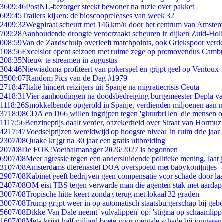
36
09:46
PostNL-bezorger steekt bewoner na ruzie over pakket
6
09:45
Trailers kijken: de bioscoopreleases van week 32
24
09:32
Wegpiraat scheurt met 146 km/u door het centrum van Amste
7
09:28
Aanhoudende droogte veroorzaakt scheuren in dijken Zuid-Hol
0
08:59
Van de Zandschulp overleeft matchpoints, ook Griekspoor verde
1
08:56
Excelsior opent seizoen met ruime zege op promovendus Camb
2
08:35
Nieuw te streamen in augustus
3
04:46
Niewiadoma profiteert van pokerspel en grijpt geel op Ventoux
35
00:07
Random Pics van de Dag #1979
27
18:47
Italië hindert reizigers uit Spanje na migratiecrisis Ceuta
24
18:31
Vier aanhoudingen na doodsbedreiging burgemeester Depla v
11
18:26
Smokkelbende opgerold in Spanje, verdienden miljoenen aan 
37
18:08
CDA en D66 willen ingrijpen tegen 'gluurbrillen' die mensen 
11
17:56
Benzineprijs daalt verder, onzekerheid over Straat van Hormuz b
42
17:47
Voedselprijzen wereldwijd op hoogste niveau in ruim drie jaar
23
07/08
Quake krijgt na 30 jaar een gratis uitbreiding
2
07/08
De FOK!Voetbalmanager 2026/2027 is begonnen
69
07/08
Meer agressie tegen een andersluidende politieke mening, laat j
31
07/08
Amsterdams dierenasiel DOA overspoeld met babykonijntjes
29
07/08
Kabinet geeft bedrijven geen compensatie voor schade door la
24
07/08
OM eist TBS tegen verwarde man die agenten stak met aardap
30
07/08
Tropische hitte keert zondag terug met lokaal 32 graden
30
07/08
Trump grijpt weer in op automatisch staatsburgerschap bij geb
56
07/08
Dikke Van Dale neemt 'vulvalippen' op: 'stigma op schaamlip
16
07/08
Meta krijgt half miljard boete voor mentale schade bij jongeren