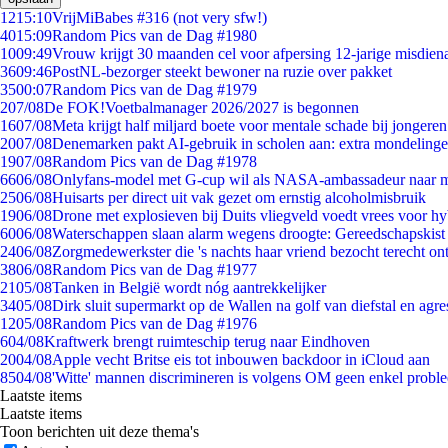
12
15:10
VrijMiBabes #316 (not very sfw!)
40
15:09
Random Pics van de Dag #1980
10
09:49
Vrouw krijgt 30 maanden cel voor afpersing 12-jarige misdiena
36
09:46
PostNL-bezorger steekt bewoner na ruzie over pakket
35
00:07
Random Pics van de Dag #1979
2
07/08
De FOK!Voetbalmanager 2026/2027 is begonnen
16
07/08
Meta krijgt half miljard boete voor mentale schade bij jongeren
20
07/08
Denemarken pakt AI-gebruik in scholen aan: extra mondeling
19
07/08
Random Pics van de Dag #1978
66
06/08
Onlyfans-model met G-cup wil als NASA-ambassadeur naar 
25
06/08
Huisarts per direct uit vak gezet om ernstig alcoholmisbruik
19
06/08
Drone met explosieven bij Duits vliegveld voedt vrees voor hy
60
06/08
Waterschappen slaan alarm wegens droogte: Gereedschapskist
24
06/08
Zorgmedewerkster die 's nachts haar vriend bezocht terecht on
38
06/08
Random Pics van de Dag #1977
21
05/08
Tanken in België wordt nóg aantrekkelijker
34
05/08
Dirk sluit supermarkt op de Wallen na golf van diefstal en agre
12
05/08
Random Pics van de Dag #1976
6
04/08
Kraftwerk brengt ruimteschip terug naar Eindhoven
20
04/08
Apple vecht Britse eis tot inbouwen backdoor in iCloud aan
85
04/08
'Witte' mannen discrimineren is volgens OM geen enkel probl
Laatste items
Laatste items
Toon berichten uit deze thema's