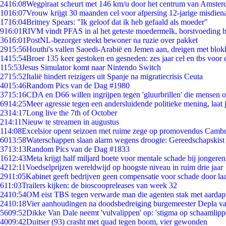
24
16:08
Wegpiraat scheurt met 146 km/u door het centrum van Amste
10
16:07
Vrouw krijgt 30 maanden cel voor afpersing 12-jarige misdiena
17
16:04
Britney Spears: "Ik geloof dat ik heb gefaald als moeder"
9
16:01
RIVM vindt PFAS in al het geteste moedermelk, borstvoeding bl
36
16:01
PostNL-bezorger steekt bewoner na ruzie over pakket
29
15:56
Houthi's vallen Saoedi-Arabië en Jemen aan, dreigen met blok
14
15:54
Broer 135 keer gestoken en gesneden: zes jaar cel en tbs voo
1
15:53
Jesus Simulator komt naar Nintendo Switch
27
15:52
Italië hindert reizigers uit Spanje na migratiecrisis Ceuta
40
15:46
Random Pics van de Dag #1980
37
15:16
CDA en D66 willen ingrijpen tegen 'gluurbrillen' die mensen 
69
14:25
Meer agressie tegen een andersluidende politieke mening, laat j
23
14:17
Long live the 7th of October
2
14:11
Nieuw te streamen in augustus
1
14:08
Excelsior opent seizoen met ruime zege op promovendus Camb
60
13:58
Waterschappen slaan alarm wegens droogte: Gereedschapskist
37
13:13
Random Pics van de Dag #1833
16
12:43
Meta krijgt half miljard boete voor mentale schade bij jongeren
42
12:11
Voedselprijzen wereldwijd op hoogste niveau in ruim drie jaar
29
11:05
Kabinet geeft bedrijven geen compensatie voor schade door la
6
11:03
Trailers kijken: de bioscoopreleases van week 32
24
10:54
OM eist TBS tegen verwarde man die agenten stak met aardap
24
10:18
Vier aanhoudingen na doodsbedreiging burgemeester Depla v
56
09:52
Dikke Van Dale neemt 'vulvalippen' op: 'stigma op schaamlip
40
09:42
Duitser (93) crasht met quad tegen boom, vier gewonden