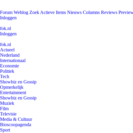
Forum
Weblog
Zoek
Actieve Items
Nieuws
Columns
Reviews
Previe
Inloggen
fok.nl
Inloggen
fok.nl
Actueel
Nederland
Internationaal
Economie
Politiek
Tech
Showbiz en Gossip
Opmerkelijk
Entertainment
Showbiz en Gossip
Muziek
Film
Televisie
Media & Cultuur
Bioscoopagenda
Sport