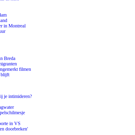
rdam
land
r in Montreal
uur
an Breda
migranten
ongemerkt filmen
lijft
ij je intimideren?
agwater
pelschilmesje
oorte in VS
pen doorbreken'