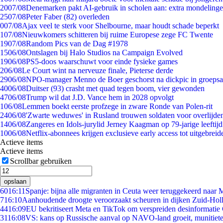
20
07/08
Denemarken pakt AI-gebruik in scholen aan: extra mondeling
25
07/08
Peter Faber (82) overleden
0
07/08
Ajax veel te sterk voor Shelbourne, maar houdt schade beperkt
1
07/08
Nieuwkomers schitteren bij ruime Europese zege FC Twente
19
07/08
Random Pics van de Dag #1978
15
06/08
Ontslagen bij Halo Studios na Campaign Evolved
19
06/08
PS5-doos waarschuwt voor einde fysieke games
2
06/08
Le Court wint na nerveuze finale, Pieterse derde
29
06/08
NPO-manager Menno de Boer geschorst na dickpic in groeps
40
06/08
Duitser (93) crasht met quad tegen boom, vier gewonden
47
06/08
Trump wil dat J.D. Vance hem in 2028 opvolgt
1
06/08
Lemmen boekt eerste profzege in zware Ronde van Polen-rit
24
06/08
'Zwarte weduwes' in Rusland trouwen soldaten voor overlijden
14
06/08
Zangeres en Idols-jurylid Jerney Kaagman op 79-jarige leeftij
10
06/08
Netflix-abonnees krijgen exclusieve early access tot uitgebreid
Actieve items
Actieve items
Scrollbar gebruiken
opslaan
60
16:11
Spanje: bijna alle migranten in Ceuta weer teruggekeerd naar
7
16:10
Aanhoudende droogte veroorzaakt scheuren in dijken Zuid-Hol
44
16:09
EU bekritiseert Meta en TikTok om verspreiden desinformatie
31
16:08
VS: kans op Russische aanval op NAVO-land groeit, munitiet