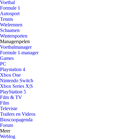
Voetbal
Formule 1
Autosport
Tennis
Wielrennen
Schaatsen
Wintersporten
Managerspelen
Voetbalmanager
Formule 1-manager
Games
PC
Playstation 4
Xbox One
Nintendo Switch
Xbox Series X|S
PlayStation 5
Film & TV
Film
Televisie
Trailers en Videos
Bioscoopagenda
Forum
Meer
Weblog