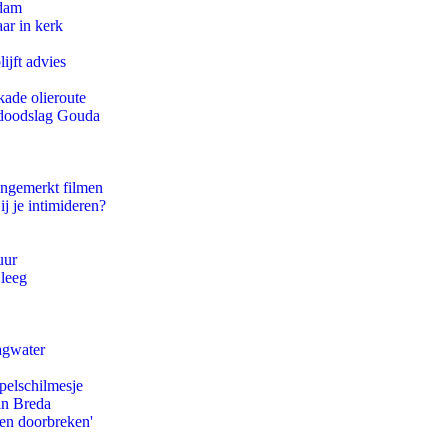
rdam
ar in kerk
ijft advies
kade olieroute
r doodslag Gouda
ongemerkt filmen
ij je intimideren?
uur
 leeg
agwater
pelschilmesje
an Breda
pen doorbreken'