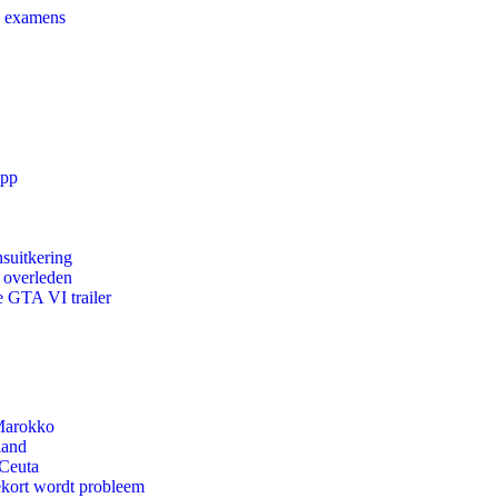
e examens
app
suitkering
d overleden
e GTA VI trailer
 Marokko
land
 Ceuta
ekort wordt probleem