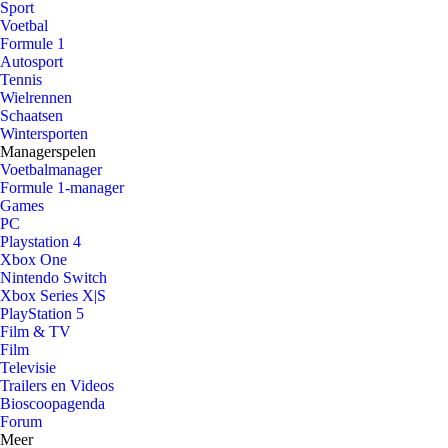
Sport
Voetbal
Formule 1
Autosport
Tennis
Wielrennen
Schaatsen
Wintersporten
Managerspelen
Voetbalmanager
Formule 1-manager
Games
PC
Playstation 4
Xbox One
Nintendo Switch
Xbox Series X|S
PlayStation 5
Film & TV
Film
Televisie
Trailers en Videos
Bioscoopagenda
Forum
Meer