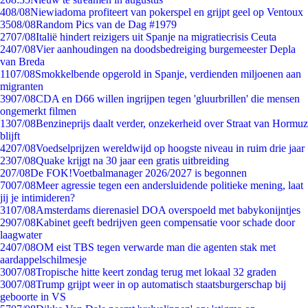
4
08/08
Niewiadoma profiteert van pokerspel en grijpt geel op Ventoux
35
08/08
Random Pics van de Dag #1979
27
07/08
Italië hindert reizigers uit Spanje na migratiecrisis Ceuta
24
07/08
Vier aanhoudingen na doodsbedreiging burgemeester Depla
van Breda
11
07/08
Smokkelbende opgerold in Spanje, verdienden miljoenen aan
migranten
39
07/08
CDA en D66 willen ingrijpen tegen 'gluurbrillen' die mensen
ongemerkt filmen
13
07/08
Benzineprijs daalt verder, onzekerheid over Straat van Hormuz
blijft
42
07/08
Voedselprijzen wereldwijd op hoogste niveau in ruim drie jaar
23
07/08
Quake krijgt na 30 jaar een gratis uitbreiding
2
07/08
De FOK!Voetbalmanager 2026/2027 is begonnen
70
07/08
Meer agressie tegen een andersluidende politieke mening, laat
jij je intimideren?
31
07/08
Amsterdams dierenasiel DOA overspoeld met babykonijntjes
29
07/08
Kabinet geeft bedrijven geen compensatie voor schade door
laagwater
24
07/08
OM eist TBS tegen verwarde man die agenten stak met
aardappelschilmesje
30
07/08
Tropische hitte keert zondag terug met lokaal 32 graden
30
07/08
Trump grijpt weer in op automatisch staatsburgerschap bij
geboorte in VS