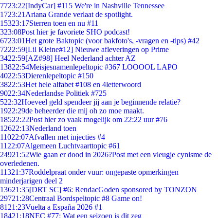
77
23:22
[IndyCar] #115 We're in Nashville Tennessee
17
23:21
Ariana Grande verlaat de spotlight.
153
23:17
Sterren toen en nu #11
3
23:08
Post hier je favoriete SHO podcast!
67
23:01
Het grote Baktopic (voor bakfoto's, -vragen en -tips) #42
72
22:59
[Lil Kleine#12] Nieuwe afleveringen op Prime
34
22:59
[AZ#98] Heel Nederland achter AZ
138
22:54
Meisjesnamenlepeltopic #367 LOOOOL LAPO
40
22:53
Dierenlepeltopic #150
38
22:53
Het hele alfabet #108 en 4letterwoord
90
22:34
Nederlandse Politiek #725
5
22:32
Hoeveel geld spendeer jij aan je beginnende relatie?
19
22:29
de beheerder die mij oh zo moe maakt.
185
22:22
Post hier zo vaak mogelijk om 22:22 uur #76
126
22:13
Nederland toen
110
22:07
Afvallen met injecties #4
11
22:07
Algemeen Luchtvaarttopic #61
249
21:52
Wie gaan er dood in 2026?Post met een vleugje cynisme de
overledenen.
113
21:37
Roddelpraat onder vuur: ongepaste opmerkingen
minderjarigen deel 2
136
21:35
[DRT SC] #6: RendacGoden sponsored by TONZON
297
21:28
Centraal Bordspeltopic #8 Game on!
81
21:23
Vuelta a España 2026 #1
184
21:18
NEC #77: Wat een seizoen is dit zeg