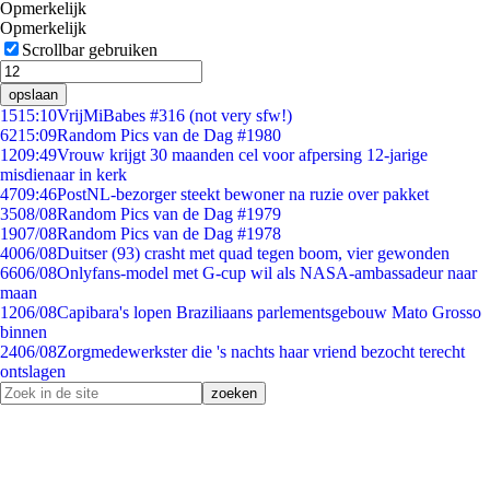
Opmerkelijk
Opmerkelijk
Scrollbar gebruiken
opslaan
15
15:10
VrijMiBabes #316 (not very sfw!)
62
15:09
Random Pics van de Dag #1980
12
09:49
Vrouw krijgt 30 maanden cel voor afpersing 12-jarige
misdienaar in kerk
47
09:46
PostNL-bezorger steekt bewoner na ruzie over pakket
35
08/08
Random Pics van de Dag #1979
19
07/08
Random Pics van de Dag #1978
40
06/08
Duitser (93) crasht met quad tegen boom, vier gewonden
66
06/08
Onlyfans-model met G-cup wil als NASA-ambassadeur naar
maan
12
06/08
Capibara's lopen Braziliaans parlementsgebouw Mato Grosso
binnen
24
06/08
Zorgmedewerkster die 's nachts haar vriend bezocht terecht
ontslagen