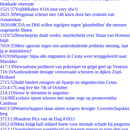
blokkade olieroute
15
21:37
VrijMiBabes #316 (not very sfw!)
26
21:30
Wegpiraat scheurt met 146 km/u door het centrum van
Amsterdam
39
20:08
CDA en D66 willen ingrijpen tegen 'gluurbrillen' die mensen
ongemerkt filmen
13
19:52
Benzineprijs daalt verder, onzekerheid over Straat van Hormuz
blijft
70
19:35
Meer agressie tegen een andersluidende politieke mening, laat
jij je intimideren?
63
19:04
Spanje: bijna alle migranten in Ceuta weer teruggekeerd naar
Marokko
4
17:13
Niewiadoma profiteert van pokerspel en grijpt geel op Ventoux
7
16:10
Aanhoudende droogte veroorzaakt scheuren in dijken Zuid-
Holland
27
15:52
Italië hindert reizigers uit Spanje na migratiecrisis Ceuta
23
14:17
Long live the 7th of October
2
14:11
Nieuw te streamen in augustus
1
14:08
Excelsior opent seizoen met ruime zege op promovendus
Cambuur
60
13:58
Waterschappen slaan alarm wegens droogte: Gereedschapskist
leeg
37
13:13
Random Pics van de Dag #1833
16
12:43
Meta krijgt half miljard boete voor mentale schade bij jongeren
42
12:11
Voedselprijzen wereldwijd op hoogste niveau in ruim drie jaar