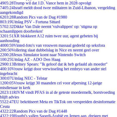
49
05:28
Trump wil dat J.D. Vance hem in 2028 opvolgt
74
05:24
Israël meldt dood twee militairen in Zuid-Libanon, vergelding
aangekondigd
62
03:28
Random Pics van de Dag #1980
8
03:19
Uitslag PSV - Fortuna Sittard
57
02:32
Dikke Van Dale neemt 'vulvalippen' op: 'stigma op
schaamlippen doorbreken'
32
01:51
XR blokkeert A12 ruim twee uur, agent gebeten bij
aanhouding
40
00:59
Vinted-foto's van vrouwen massaal gedeeld op seksfora
2
00:50
Vollering slaat dubbelslag in Nice en neemt geel over
22
00:28
Jesus Simulator komt naar Nintendo Switch
1
00:25
Uitslag AZ - ADO Den Haag
29
00:13
Britney Spears: "Ik geloof dat ik heb gefaald als moeder"
4
00:10
Vrouw krijgt door verwisseling het embryo van ander stel
ingebracht
3
00:07
Uitslag NEC - Telstar
12
00:05
Vrouw krijgt 30 maanden cel voor afpersing 12-jarige
misdienaar in kerk
20
23:11
RIVM vindt PFAS in al de geteste moedermelk, borstvoeding
blijft advies
55
22:47
EU bekritiseert Meta en TikTok om verspreiden desinformatie
Ceuta
43
22:22
Random Pics van de Dag #1448
43
22:19
Houthi's vallen Saoedi-Arabië en Jemen aan, dreigen met