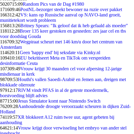
50207
15:09
Random Pics van de Dag #1980
1716
09:46
PostNL-bezorger steekt bewoner na ruzie over pakket
1663
12:42
VS: kans op Russische aanval op NAVO-land groeit,
munitietekort wordt probleem
1568
13:26
Britney Spears: "Ik geloof dat ik heb gefaald als moeder"
1181
12:28
Broer 135 keer gestoken en gesneden: zes jaar cel en tbs
voor doodslag Gouda
1167
09:32
Wegpiraat scheurt met 146 km/u door het centrum van
Amsterdam
1146
20:11
Geen 'happy end' bij seksdate via Kinky.nl
1094
10:16
EU bekritiseert Meta en TikTok om verspreiden
desinformatie Ceuta
1073
09:49
Vrouw krijgt 30 maanden cel voor afpersing 12-jarige
misdienaar in kerk
987
09:53
Houthi's vallen Saoedi-Arabië en Jemen aan, dreigen met
blokkade olieroute
979
12:17
RIVM vindt PFAS in al de geteste moedermelk,
borstvoeding blijft advies
877
15:00
Jesus Simulator komt naar Nintendo Switch
762
09:28
Aanhoudende droogte veroorzaakt scheuren in dijken Zuid-
Holland
741
19:57
XR blokkeert A12 ruim twee uur, agent gebeten bij
aanhouding
646
21:14
Vrouw krijgt door verwisseling het embryo van ander stel
ingebracht