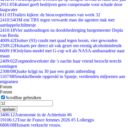
29
11:05
Kabinet geeft bedrijven geen compensatie voor schade door
laagwater
6
11:03
Trailers kijken: de bioscoopreleases van week 32
24
10:54
OM eist TBS tegen verwarde man die agenten stak met
aardappelschilmesje
24
10:18
Vier aanhoudingen na doodsbedreiging burgemeester Depla
van Breda
40
09:42
Duitser (93) crasht met quad tegen boom, vier gewonden
25
09:22
Huisarts per direct uit vak gezet om ernstig alcoholmisbruik
66
09:19
Onlyfans-model met G-cup wil als NASA-ambassadeur naar
maan
24
09:02
Zorgmedewerkster die 's nachts haar vriend bezocht terecht
ontslagen
23
08/08
Quake krijgt na 30 jaar een gratis uitbreiding
11
07/08
Smokkelbende opgerold in Spanje, verdienden miljoenen aan
migranten
Forum
Forum
Scrollbar gebruiken
opslaan
34
06:12
Astronomie in de Achtertuin #6
191
06:12
Tour de France femmes 2026 #5 Lollergps
68
06:08
Huisarts verkracht vrouw.