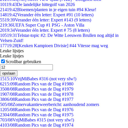
101
19:43
De landelijke hittegolf van 2026
214
19:42
Bloemen/planten in je eigen tuin #94 Kleur!
148
19:42
Verander één letter: Expert #91 (10 letters)
55
19:39
Verander één letter: Expert #143 (9 letters)
2
19:36
UEFA Super Cup #1 PSG - Aston Villa
20
19:34
Verander één letter. Expert # 75 (8 letters)
105
19:31
Telstar-topic #2: De Witte Leeuwen Brullen nog altijd in
Velsen-Zuid!
177
19:28
[Keuken Kampioen Divisie] #44 Vitesse mag weg
Leuke lijstjes
Leuke lijstjes
Scrollbar gebruiken
opslaan
15
15:10
VrijMiBabes #316 (not very sfw!)
62
15:09
Random Pics van de Dag #1980
35
08/08
Random Pics van de Dag #1979
19
07/08
Random Pics van de Dag #1978
38
06/08
Random Pics van de Dag #1977
5
05/08
Zomervakantieweerbericht: aanhoudend zomers
12
05/08
Random Pics van de Dag #1976
23
04/08
Random Pics van de Dag #1975
7
03/08
VrijMiBabes #315 (not very sfw!)
41
03/08
Random Pics van de Dag #1974