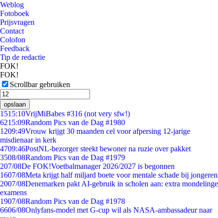
Weblog
Fotoboek
Prijsvragen
Contact
Colofon
Feedback
Tip de redactie
FOK!
FOK!
Scrollbar gebruiken
opslaan
15
15:10
VrijMiBabes #316 (not very sfw!)
62
15:09
Random Pics van de Dag #1980
12
09:49
Vrouw krijgt 30 maanden cel voor afpersing 12-jarige
misdienaar in kerk
47
09:46
PostNL-bezorger steekt bewoner na ruzie over pakket
35
08/08
Random Pics van de Dag #1979
2
07/08
De FOK!Voetbalmanager 2026/2027 is begonnen
16
07/08
Meta krijgt half miljard boete voor mentale schade bij jongeren
20
07/08
Denemarken pakt AI-gebruik in scholen aan: extra mondelinge
examens
19
07/08
Random Pics van de Dag #1978
66
06/08
Onlyfans-model met G-cup wil als NASA-ambassadeur naar