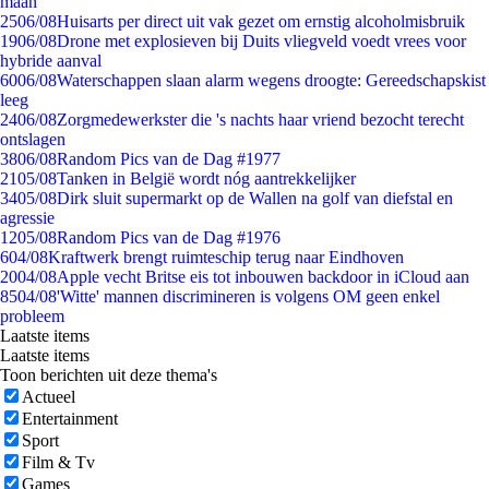
maan
25
06/08
Huisarts per direct uit vak gezet om ernstig alcoholmisbruik
19
06/08
Drone met explosieven bij Duits vliegveld voedt vrees voor
hybride aanval
60
06/08
Waterschappen slaan alarm wegens droogte: Gereedschapskist
leeg
24
06/08
Zorgmedewerkster die 's nachts haar vriend bezocht terecht
ontslagen
38
06/08
Random Pics van de Dag #1977
21
05/08
Tanken in België wordt nóg aantrekkelijker
34
05/08
Dirk sluit supermarkt op de Wallen na golf van diefstal en
agressie
12
05/08
Random Pics van de Dag #1976
6
04/08
Kraftwerk brengt ruimteschip terug naar Eindhoven
20
04/08
Apple vecht Britse eis tot inbouwen backdoor in iCloud aan
85
04/08
'Witte' mannen discrimineren is volgens OM geen enkel
probleem
Laatste items
Laatste items
Toon berichten uit deze thema's
Actueel
Entertainment
Sport
Film & Tv
Games