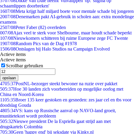
57
07/08
Dikke Van Dale neemt 'vulvalippen' op: 'stigma op
schaamlippen doorbreken'
16
07/08
Meta krijgt half miljard boete voor mentale schade bij jongeren
20
07/08
Denemarken pakt AI-gebruik in scholen aan: extra mondelinge
examens
25
07/08
Peter Faber (82) overleden
0
07/08
Ajax veel te sterk voor Shelbourne, maar houdt schade beperkt
1
07/08
Nieuwkomers schitteren bij ruime Europese zege FC Twente
19
07/08
Random Pics van de Dag #1978
15
06/08
Ontslagen bij Halo Studios na Campaign Evolved
Actieve items
Actieve items
Scrollbar gebruiken
opslaan
47
05:37
PostNL-bezorger steekt bewoner na ruzie over pakket
5
05:37
Hoe 30 landen zich voorbereiden op mogelijke oorlog met
China en Noord-Korea
11
05:35
Broer 135 keer gestoken en gesneden: zes jaar cel en tbs voor
doodslag Gouda
48
05:34
VS: kans op Russische aanval op NAVO-land groeit,
munitietekort wordt probleem
5
05:32
Nieuwe president De la Espriella gaat strijd aan met
drugskartels Colombia
7
05:30
Geen 'happy end' bij seksdate via Kinky.nl