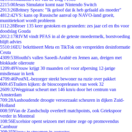
22
15:00
Jesus Simulator komt naar Nintendo Switch
29
13:26
Britney Spears: "Ik geloof dat ik heb gefaald als moeder"
48
12:42
VS: kans op Russische aanval op NAVO-land groeit,
munitietekort wordt probleem
11
12:28
Broer 135 keer gestoken en gesneden: zes jaar cel en tbs voor
doodslag Gouda
20
12:17
RIVM vindt PFAS in al de geteste moedermelk, borstvoeding
blijft advies
55
10:16
EU bekritiseert Meta en TikTok om verspreiden desinformatie
Ceuta
43
09:53
Houthi's vallen Saoedi-Arabië en Jemen aan, dreigen met
blokkade olieroute
12
09:49
Vrouw krijgt 30 maanden cel voor afpersing 12-jarige
misdienaar in kerk
47
09:46
PostNL-bezorger steekt bewoner na ruzie over pakket
6
09:45
Trailers kijken: de bioscoopreleases van week 32
26
09:32
Wegpiraat scheurt met 146 km/u door het centrum van
Amsterdam
7
09:28
Aanhoudende droogte veroorzaakt scheuren in dijken Zuid-
Holland
0
08:59
Van de Zandschulp overleeft matchpoints, ook Griekspoor
verder in Montreal
1
08:56
Excelsior opent seizoen met ruime zege op promovendus
Cambuur
2
08:35
Nieuw te streamen in augustus