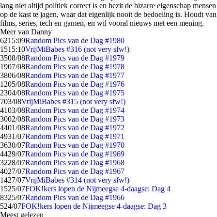
lang niet altijd politiek correct is en bezit de bizarre eigenschap mensen
op de kast te jagen, waar dat eigenlijk nooit de bedoeling is. Houdt van
films, series, tech en gamen, en wil vooral nieuws met een mening.
Meer van Danny
62
15:09
Random Pics van de Dag #1980
15
15:10
VrijMiBabes #316 (not very sfw!)
35
08/08
Random Pics van de Dag #1979
19
07/08
Random Pics van de Dag #1978
38
06/08
Random Pics van de Dag #1977
12
05/08
Random Pics van de Dag #1976
23
04/08
Random Pics van de Dag #1975
7
03/08
VrijMiBabes #315 (not very sfw!)
41
03/08
Random Pics van de Dag #1974
30
02/08
Random Pics van de Dag #1973
44
01/08
Random Pics van de Dag #1972
49
31/07
Random Pics van de Dag #1971
36
30/07
Random Pics van de Dag #1970
44
29/07
Random Pics van de Dag #1969
32
28/07
Random Pics van de Dag #1968
40
27/07
Random Pics van de Dag #1967
14
27/07
VrijMiBabes #314 (not very sfw!)
15
25/07
FOK!kers lopen de Nijmeegse 4-daagse: Dag 4
83
25/07
Random Pics van de Dag #1966
5
24/07
FOK!kers lopen de Nijmeegse 4-daagse: Dag 3
Meest gelezen