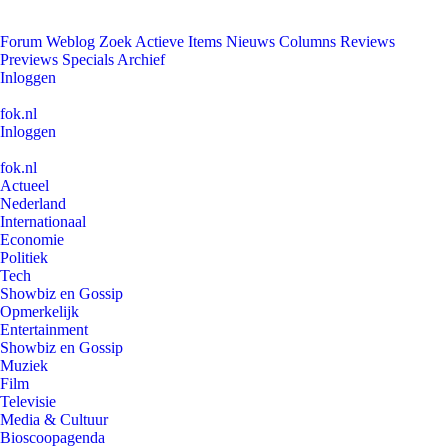
Forum
Weblog
Zoek
Actieve Items
Nieuws
Columns
Reviews
Previews
Specials
Archief
Inloggen
fok.nl
Inloggen
fok.nl
Actueel
Nederland
Internationaal
Economie
Politiek
Tech
Showbiz en Gossip
Opmerkelijk
Entertainment
Showbiz en Gossip
Muziek
Film
Televisie
Media & Cultuur
Bioscoopagenda