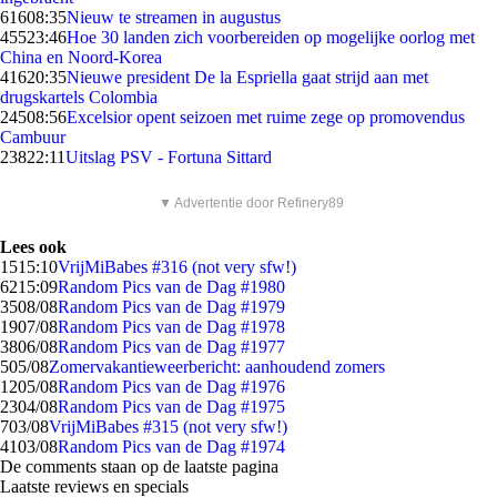
616
08:35
Nieuw te streamen in augustus
455
23:46
Hoe 30 landen zich voorbereiden op mogelijke oorlog met
China en Noord-Korea
416
20:35
Nieuwe president De la Espriella gaat strijd aan met
drugskartels Colombia
245
08:56
Excelsior opent seizoen met ruime zege op promovendus
Cambuur
238
22:11
Uitslag PSV - Fortuna Sittard
▼ Advertentie door Refinery89
Lees ook
15
15:10
VrijMiBabes #316 (not very sfw!)
62
15:09
Random Pics van de Dag #1980
35
08/08
Random Pics van de Dag #1979
19
07/08
Random Pics van de Dag #1978
38
06/08
Random Pics van de Dag #1977
5
05/08
Zomervakantieweerbericht: aanhoudend zomers
12
05/08
Random Pics van de Dag #1976
23
04/08
Random Pics van de Dag #1975
7
03/08
VrijMiBabes #315 (not very sfw!)
41
03/08
Random Pics van de Dag #1974
De comments staan op de laatste pagina
Laatste reviews en specials