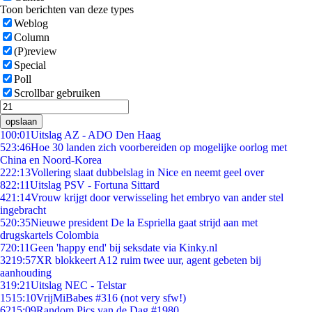
Toon berichten van deze types
Weblog
Column
(P)review
Special
Poll
Scrollbar gebruiken
opslaan
1
00:01
Uitslag AZ - ADO Den Haag
5
23:46
Hoe 30 landen zich voorbereiden op mogelijke oorlog met
China en Noord-Korea
2
22:13
Vollering slaat dubbelslag in Nice en neemt geel over
8
22:11
Uitslag PSV - Fortuna Sittard
4
21:14
Vrouw krijgt door verwisseling het embryo van ander stel
ingebracht
5
20:35
Nieuwe president De la Espriella gaat strijd aan met
drugskartels Colombia
7
20:11
Geen 'happy end' bij seksdate via Kinky.nl
32
19:57
XR blokkeert A12 ruim twee uur, agent gebeten bij
aanhouding
3
19:21
Uitslag NEC - Telstar
15
15:10
VrijMiBabes #316 (not very sfw!)
62
15:09
Random Pics van de Dag #1980