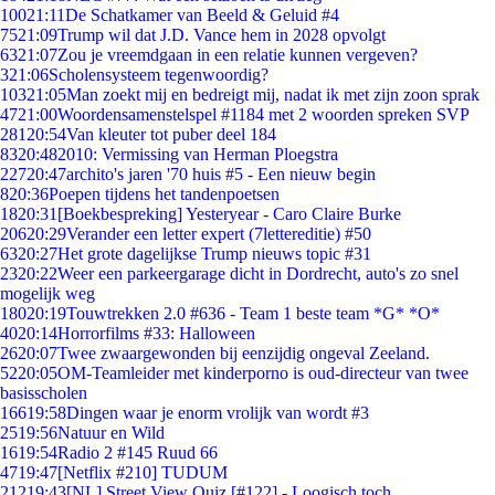
100
21:11
De Schatkamer van Beeld & Geluid #4
75
21:09
Trump wil dat J.D. Vance hem in 2028 opvolgt
63
21:07
Zou je vreemdgaan in een relatie kunnen vergeven?
3
21:06
Scholensysteem tegenwoordig?
103
21:05
Man zoekt mij en bedreigt mij, nadat ik met zijn zoon sprak
47
21:00
Woordensamenstelspel #1184 met 2 woorden spreken SVP
281
20:54
Van kleuter tot puber deel 184
83
20:48
2010: Vermissing van Herman Ploegstra
227
20:47
archito's jaren '70 huis #5 - Een nieuw begin
8
20:36
Poepen tijdens het tandenpoetsen
18
20:31
[Boekbespreking] Yesteryear - Caro Claire Burke
206
20:29
Verander een letter expert (7lettereditie) #50
63
20:27
Het grote dagelijkse Trump nieuws topic #31
23
20:22
Weer een parkeergarage dicht in Dordrecht, auto's zo snel
mogelijk weg
180
20:19
Touwtrekken 2.0 #636 - Team 1 beste team *G* *O*
40
20:14
Horrorfilms #33: Halloween
26
20:07
Twee zwaargewonden bij eenzijdig ongeval Zeeland.
52
20:05
OM-Teamleider met kinderporno is oud-directeur van twee
basisscholen
166
19:58
Dingen waar je enorm vrolijk van wordt #3
25
19:56
Natuur en Wild
16
19:54
Radio 2 #145 Ruud 66
47
19:47
[Netflix #210] TUDUM
212
19:43
[NL] Street View Quiz [#122] - Loogisch toch