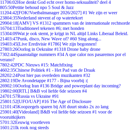
117
06:02
Hoe denkt God echt over homo-seksualiteit? deel 4
8
05:50
Petitie behoud npo 5 Soul & Jazz
112
04:42
[FOK!Voetbalmanager 2026/2027] #1 We zijn er weer
238
04:35
Nederland stevent af op watertekort
299
04:18
[AMV] VS #1312 spammers van de internationale rechtsorde
167
04:13
Traditioneel tekenen #6; met honden
153
04:09
Wat je ook stemt, je krijgt in NL altijd Links Liberaal Beleid.
214
03:47
Punk, disco, New Wave of? #60 Sing along...
194
03:45
[Live Eredivisie #1786] We zijn begonnen!
278
03:26
Oorlog in Oekraïne #1318 Drone baby drone
73
02:44
Spaanstalige nummers #34 A que calor nos pasaremos por el
verano?
78
02:42
PDC Nieuws #15: Matchfixing
46
02:35
Chinese Politiek #1 - Het Pad van de Draak
282
02:24
Post hier pas overleden muzikanten #32
28
02:19
De Avondetappe #177 - Bijna voorbij :(
269
02:16
Oorlog Iran #136 Bridge and powerplant day incoming?
198
02:00
[RTL] B&B vol liefde 6de seizoen #4
247
01:57
Russia vs Ukraine #91
258
01:52
[UFO/UAP] #16 The Age of Disclosure
121
01:45
Koopzegels sparen bij AH duurt straks 2x zo lang
259
01:40
[Videoland] B&B vol liefde 6de seizoen #1 voor de
vooruitkijkers
57
01:32
Eeuwig voortleven
16
01:21
Ik rook nog steeds