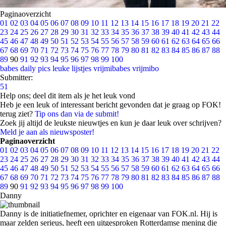
Paginaoverzicht
01
02
03
04
05
06
07
08
09
10
11
12
13
14
15
16
17
18
19
20
21
22
23
24
25
26
27
28
29
30
31
32
33
34
35
36
37
38
39
40
41
42
43
44
45
46
47
48
49
50
51
52
53
54
55
56
57
58
59
60
61
62
63
64
65
66
67
68
69
70
71
72
73
74
75
76
77
78
79
80
81
82
83
84
85
86
87
88
89
90
91
92
93
94
95
96
97
98
99
100
babes
daily pics
leuke lijstjes
vrijmibabes
vrijmibo
Submitter:
51
Help ons; deel dit item als je het leuk vond
Heb je een leuk of interessant bericht gevonden dat je graag op FOK!
terug ziet?
Tip ons dan via de submit!
Zoek jij altijd de leukste nieuwtjes en kun je daar leuk over schrijven?
Meld je aan als nieuwsposter!
Paginaoverzicht
01
02
03
04
05
06
07
08
09
10
11
12
13
14
15
16
17
18
19
20
21
22
23
24
25
26
27
28
29
30
31
32
33
34
35
36
37
38
39
40
41
42
43
44
45
46
47
48
49
50
51
52
53
54
55
56
57
58
59
60
61
62
63
64
65
66
67
68
69
70
71
72
73
74
75
76
77
78
79
80
81
82
83
84
85
86
87
88
89
90
91
92
93
94
95
96
97
98
99
100
Danny
Danny is de initiatiefnemer, oprichter en eigenaar van FOK.nl. Hij is
maar zelden serieus, heeft een uitgesproken Rotterdamse mening die