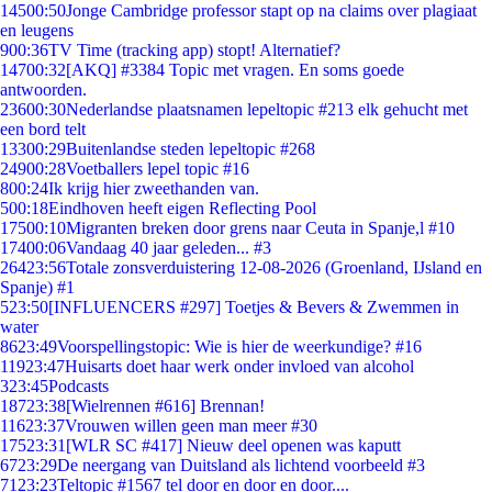
145
00:50
Jonge Cambridge professor stapt op na claims over plagiaat
en leugens
9
00:36
TV Time (tracking app) stopt! Alternatief?
147
00:32
[AKQ] #3384 Topic met vragen. En soms goede
antwoorden.
236
00:30
Nederlandse plaatsnamen lepeltopic #213 elk gehucht met
een bord telt
133
00:29
Buitenlandse steden lepeltopic #268
249
00:28
Voetballers lepel topic #16
8
00:24
Ik krijg hier zweethanden van.
5
00:18
Eindhoven heeft eigen Reflecting Pool
175
00:10
Migranten breken door grens naar Ceuta in Spanje,l #10
174
00:06
Vandaag 40 jaar geleden... #3
264
23:56
Totale zonsverduistering 12-08-2026 (Groenland, IJsland en
Spanje) #1
5
23:50
[INFLUENCERS #297] Toetjes & Bevers & Zwemmen in
water
86
23:49
Voorspellingstopic: Wie is hier de weerkundige? #16
119
23:47
Huisarts doet haar werk onder invloed van alcohol
3
23:45
Podcasts
187
23:38
[Wielrennen #616] Brennan!
116
23:37
Vrouwen willen geen man meer #30
175
23:31
[WLR SC #417] Nieuw deel openen was kaputt
67
23:29
De neergang van Duitsland als lichtend voorbeeld #3
71
23:23
Teltopic #1567 tel door en door en door....