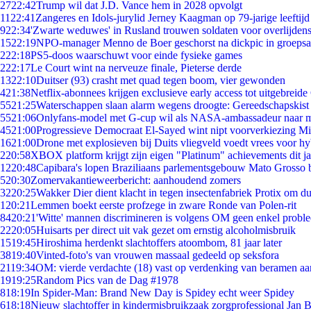
27
22:42
Trump wil dat J.D. Vance hem in 2028 opvolgt
11
22:41
Zangeres en Idols-jurylid Jerney Kaagman op 79-jarige leeftijd
9
22:34
'Zwarte weduwes' in Rusland trouwen soldaten voor overlijdens
15
22:19
NPO-manager Menno de Boer geschorst na dickpic in groeps
2
22:18
PS5-doos waarschuwt voor einde fysieke games
2
22:17
Le Court wint na nerveuze finale, Pieterse derde
13
22:10
Duitser (93) crasht met quad tegen boom, vier gewonden
4
21:38
Netflix-abonnees krijgen exclusieve early access tot uitgebreide
55
21:25
Waterschappen slaan alarm wegens droogte: Gereedschapskist
55
21:06
Onlyfans-model met G-cup wil als NASA-ambassadeur naar 
45
21:00
Progressieve Democraat El-Sayed wint nipt voorverkiezing M
16
21:00
Drone met explosieven bij Duits vliegveld voedt vrees voor hy
2
20:58
XBOX platform krijgt zijn eigen "Platinum" achievements dit ja
12
20:48
Capibara's lopen Braziliaans parlementsgebouw Mato Grosso 
5
20:30
Zomervakantieweerbericht: aanhoudend zomers
32
20:25
Wakker Dier dient klacht in tegen insectenfabriek Protix om 
1
20:21
Lemmen boekt eerste profzege in zware Ronde van Polen-rit
84
20:21
'Witte' mannen discrimineren is volgens OM geen enkel probl
22
20:05
Huisarts per direct uit vak gezet om ernstig alcoholmisbruik
15
19:45
Hiroshima herdenkt slachtoffers atoombom, 81 jaar later
38
19:40
Vinted-foto's van vrouwen massaal gedeeld op seksfora
21
19:34
OM: vierde verdachte (18) vast op verdenking van beramen aa
19
19:25
Random Pics van de Dag #1978
8
18:19
In Spider-Man: Brand New Day is Spidey echt weer Spidey
6
18:18
Nieuw slachtoffer in kindermisbruikzaak zorgprofessional Jan B