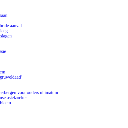
maan
bride aanval
 leeg
tslagen
ssie
eem
'gruweldaad'
 verbergen voor ouders ultimatum
nse asielzoeker
obleem