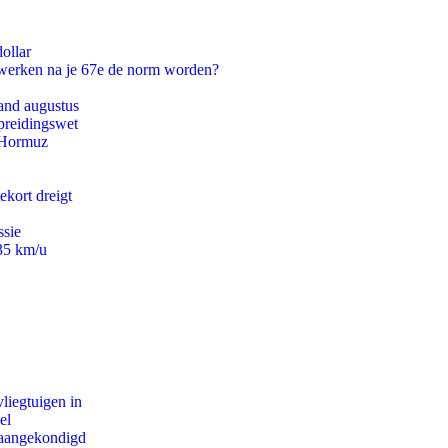
ollar
 werken na je 67e de norm worden?
and augustus
preidingswet
n Hormuz
ekort dreigt
ssie
235 km/u
iegtuigen in
el
g aangekondigd