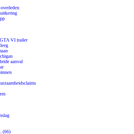
 overleden
uitkering
app
 GTA VI trailer
 leeg
maan
ichigan
bride aanval
ar
binnen
duurzaamheidsclaims
eem
nslag
. (66)