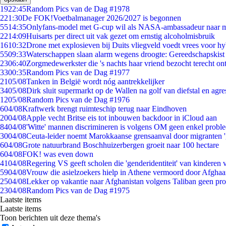
19
22:45
Random Pics van de Dag #1978
2
21:30
De FOK!Voetbalmanager 2026/2027 is begonnen
55
14:35
Onlyfans-model met G-cup wil als NASA-ambassadeur naar 
22
14:09
Huisarts per direct uit vak gezet om ernstig alcoholmisbruik
16
10:32
Drone met explosieven bij Duits vliegveld voedt vrees voor hy
55
09:33
Waterschappen slaan alarm wegens droogte: Gereedschapskist
23
06:40
Zorgmedewerkster die 's nachts haar vriend bezocht terecht on
33
00:35
Random Pics van de Dag #1977
21
05/08
Tanken in België wordt nóg aantrekkelijker
34
05/08
Dirk sluit supermarkt op de Wallen na golf van diefstal en agre
12
05/08
Random Pics van de Dag #1976
6
04/08
Kraftwerk brengt ruimteschip terug naar Eindhoven
20
04/08
Apple vecht Britse eis tot inbouwen backdoor in iCloud aan
84
04/08
'Witte' mannen discrimineren is volgens OM geen enkel probl
30
04/08
Ceuta-leider noemt Marokkaanse grensaanval door migranten 
6
04/08
Grote natuurbrand Boschhuizerbergen groeit naar 100 hectare
6
04/08
FOK! was even down
41
04/08
Regering VS geeft scholen die 'genderidentiteit' van kinderen
59
04/08
Vrouw die asielzoekers hielp in Athene vermoord door Afghaa
25
04/08
Lekker op vakantie naar Afghanistan volgens Taliban geen pr
23
04/08
Random Pics van de Dag #1975
Laatste items
Laatste items
Toon berichten uit deze thema's