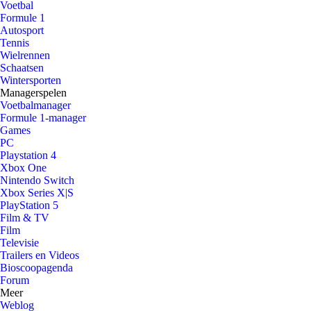
Voetbal
Formule 1
Autosport
Tennis
Wielrennen
Schaatsen
Wintersporten
Managerspelen
Voetbalmanager
Formule 1-manager
Games
PC
Playstation 4
Xbox One
Nintendo Switch
Xbox Series X|S
PlayStation 5
Film & TV
Film
Televisie
Trailers en Videos
Bioscoopagenda
Forum
Meer
Weblog