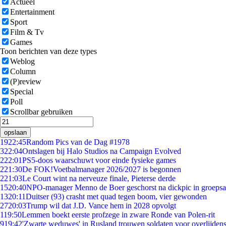
Actueel
Entertainment
Sport
Film & Tv
Games
Toon berichten van deze types
Weblog
Column
(P)review
Special
Poll
Scrollbar gebruiken
opslaan
19
22:45
Random Pics van de Dag #1978
3
22:04
Ontslagen bij Halo Studios na Campaign Evolved
2
22:01
PS5-doos waarschuwt voor einde fysieke games
2
21:30
De FOK!Voetbalmanager 2026/2027 is begonnen
2
21:03
Le Court wint na nerveuze finale, Pieterse derde
15
20:40
NPO-manager Menno de Boer geschorst na dickpic in groeps
13
20:11
Duitser (93) crasht met quad tegen boom, vier gewonden
27
20:03
Trump wil dat J.D. Vance hem in 2028 opvolgt
1
19:50
Lemmen boekt eerste profzege in zware Ronde van Polen-rit
9
19:42
'Zwarte weduwes' in Rusland trouwen soldaten voor overlijdens