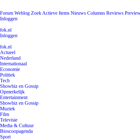
Forum
Weblog
Zoek
Actieve Items
Nieuws
Columns
Reviews
Previe
Inloggen
fok.nl
Inloggen
fok.nl
Actueel
Nederland
Internationaal
Economie
Politiek
Tech
Showbiz en Gossip
Opmerkelijk
Entertainment
Showbiz en Gossip
Muziek
Film
Televisie
Media & Cultuur
Bioscoopagenda
Sport