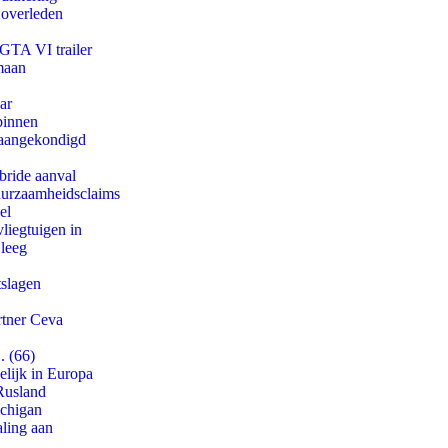
 overleden
 GTA VI trailer
maan
ar
binnen
g aangekondigd
bride aanval
duurzaamheidsclaims
el
iegtuigen in
 leeg
tslagen
rtner Ceva
. (66)
lijk in Europa
Rusland
ichigan
aling aan