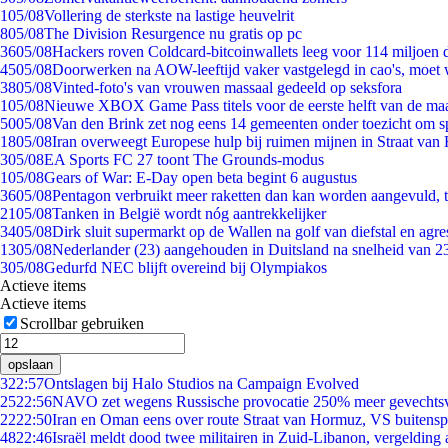
1
05/08
Vollering de sterkste na lastige heuvelrit
8
05/08
The Division Resurgence nu gratis op pc
36
05/08
Hackers roven Coldcard-bitcoinwallets leeg voor 114 miljoen d
45
05/08
Doorwerken na AOW-leeftijd vaker vastgelegd in cao's, moet
38
05/08
Vinted-foto's van vrouwen massaal gedeeld op seksfora
1
05/08
Nieuwe XBOX Game Pass titels voor de eerste helft van de ma
50
05/08
Van den Brink zet nog eens 14 gemeenten onder toezicht om s
18
05/08
Iran overweegt Europese hulp bij ruimen mijnen in Straat va
3
05/08
EA Sports FC 27 toont The Grounds-modus
1
05/08
Gears of War: E-Day open beta begint 6 augustus
36
05/08
Pentagon verbruikt meer raketten dan kan worden aangevuld, t
21
05/08
Tanken in België wordt nóg aantrekkelijker
34
05/08
Dirk sluit supermarkt op de Wallen na golf van diefstal en agre
13
05/08
Nederlander (23) aangehouden in Duitsland na snelheid van 
3
05/08
Gedurfd NEC blijft overeind bij Olympiakos
Actieve items
Actieve items
Scrollbar gebruiken
opslaan
3
22:57
Ontslagen bij Halo Studios na Campaign Evolved
25
22:56
NAVO zet wegens Russische provocatie 250% meer gevechtsvl
22
22:50
Iran en Oman eens over route Straat van Hormuz, VS buitensp
48
22:46
Israël meldt dood twee militairen in Zuid-Libanon, vergeldin