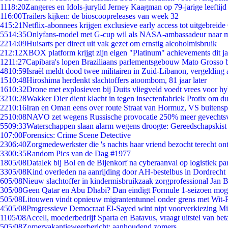
11
18:20
Zangeres en Idols-jurylid Jerney Kaagman op 79-jarige leeftijd
1
16:00
Trailers kijken: de bioscoopreleases van week 32
4
15:21
Netflix-abonnees krijgen exclusieve early access tot uitgebreide
55
14:35
Onlyfans-model met G-cup wil als NASA-ambassadeur naar 
22
14:09
Huisarts per direct uit vak gezet om ernstig alcoholmisbruik
2
12:12
XBOX platform krijgt zijn eigen "Platinum" achievements dit ja
12
11:27
Capibara's lopen Braziliaans parlementsgebouw Mato Grosso 
48
10:59
Israël meldt dood twee militairen in Zuid-Libanon, vergeldin
15
10:48
Hiroshima herdenkt slachtoffers atoombom, 81 jaar later
16
10:32
Drone met explosieven bij Duits vliegveld voedt vrees voor hy
32
10:28
Wakker Dier dient klacht in tegen insectenfabriek Protix om 
22
10:16
Iran en Oman eens over route Straat van Hormuz, VS buitensp
25
10:08
NAVO zet wegens Russische provocatie 250% meer gevechtsvl
55
09:33
Waterschappen slaan alarm wegens droogte: Gereedschapskist
1
07:00
Forensics: Crime Scene Detective
23
06:40
Zorgmedewerkster die 's nachts haar vriend bezocht terecht on
33
00:35
Random Pics van de Dag #1977
18
05/08
Datalek bij Bol en de Bijenkorf na cyberaanval op logistiek pa
33
05/08
Kind overleden na aanrijding door AH-bestelbus in Dordrecht
6
05/08
Nieuw slachtoffer in kindermisbruikzaak zorgprofessional Jan B
3
05/08
Geen Qatar en Abu Dhabi? Dan eindigt Formule 1-seizoen moge
5
05/08
Litouwen vindt opnieuw migrantentunnel onder grens met Wit-
45
05/08
Progressieve Democraat El-Sayed wint nipt voorverkiezing M
11
05/08
Accell, moederbedrijf Sparta en Batavus, vraagt uitstel van bet
5
05/08
Zomervakantieweerbericht: aanhoudend zomers