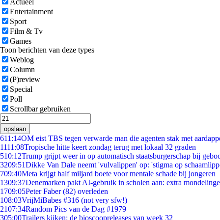
Actueel
Entertainment
Sport
Film & Tv
Games
Toon berichten van deze types
Weblog
Column
(P)review
Special
Poll
Scrollbar gebruiken
opslaan
6
11:14
OM eist TBS tegen verwarde man die agenten stak met aardappe
11
11:08
Tropische hitte keert zondag terug met lokaal 32 graden
5
10:12
Trump grijpt weer in op automatisch staatsburgerschap bij gebo
32
09:51
Dikke Van Dale neemt 'vulvalippen' op: 'stigma op schaamlip
7
09:40
Meta krijgt half miljard boete voor mentale schade bij jongeren
13
09:37
Denemarken pakt AI-gebruik in scholen aan: extra mondeling
17
09:05
Peter Faber (82) overleden
1
08:03
VrijMiBabes #316 (not very sfw!)
21
07:34
Random Pics van de Dag #1979
3
05:00
Trailers kijken: de bioscoopreleases van week 32