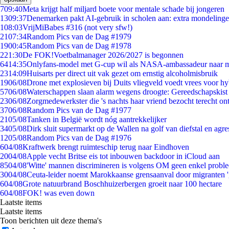
7
09:40
Meta krijgt half miljard boete voor mentale schade bij jongeren
13
09:37
Denemarken pakt AI-gebruik in scholen aan: extra mondeling
1
08:03
VrijMiBabes #316 (not very sfw!)
21
07:34
Random Pics van de Dag #1979
19
00:45
Random Pics van de Dag #1978
2
21:30
De FOK!Voetbalmanager 2026/2027 is begonnen
64
14:35
Onlyfans-model met G-cup wil als NASA-ambassadeur naar 
23
14:09
Huisarts per direct uit vak gezet om ernstig alcoholmisbruik
19
06/08
Drone met explosieven bij Duits vliegveld voedt vrees voor hy
57
06/08
Waterschappen slaan alarm wegens droogte: Gereedschapskist
23
06/08
Zorgmedewerkster die 's nachts haar vriend bezocht terecht on
37
06/08
Random Pics van de Dag #1977
21
05/08
Tanken in België wordt nóg aantrekkelijker
34
05/08
Dirk sluit supermarkt op de Wallen na golf van diefstal en agre
12
05/08
Random Pics van de Dag #1976
6
04/08
Kraftwerk brengt ruimteschip terug naar Eindhoven
20
04/08
Apple vecht Britse eis tot inbouwen backdoor in iCloud aan
85
04/08
'Witte' mannen discrimineren is volgens OM geen enkel probl
30
04/08
Ceuta-leider noemt Marokkaanse grensaanval door migranten 
6
04/08
Grote natuurbrand Boschhuizerbergen groeit naar 100 hectare
6
04/08
FOK! was even down
Laatste items
Laatste items
Toon berichten uit deze thema's