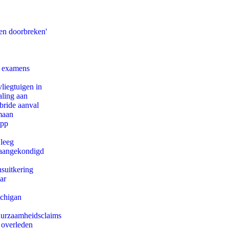
en doorbreken'
e examens
iegtuigen in
aling aan
bride aanval
maan
app
 leeg
g aangekondigd
suitkering
ar
ichigan
duurzaamheidsclaims
 overleden