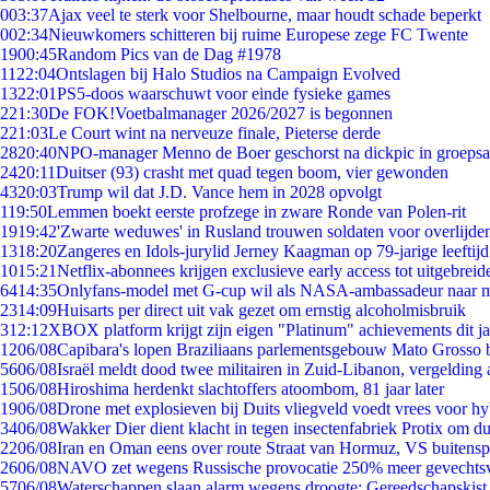
0
03:37
Ajax veel te sterk voor Shelbourne, maar houdt schade beperkt
0
02:34
Nieuwkomers schitteren bij ruime Europese zege FC Twente
19
00:45
Random Pics van de Dag #1978
11
22:04
Ontslagen bij Halo Studios na Campaign Evolved
13
22:01
PS5-doos waarschuwt voor einde fysieke games
2
21:30
De FOK!Voetbalmanager 2026/2027 is begonnen
2
21:03
Le Court wint na nerveuze finale, Pieterse derde
28
20:40
NPO-manager Menno de Boer geschorst na dickpic in groeps
24
20:11
Duitser (93) crasht met quad tegen boom, vier gewonden
43
20:03
Trump wil dat J.D. Vance hem in 2028 opvolgt
1
19:50
Lemmen boekt eerste profzege in zware Ronde van Polen-rit
19
19:42
'Zwarte weduwes' in Rusland trouwen soldaten voor overlijden
13
18:20
Zangeres en Idols-jurylid Jerney Kaagman op 79-jarige leeftij
10
15:21
Netflix-abonnees krijgen exclusieve early access tot uitgebreid
64
14:35
Onlyfans-model met G-cup wil als NASA-ambassadeur naar 
23
14:09
Huisarts per direct uit vak gezet om ernstig alcoholmisbruik
3
12:12
XBOX platform krijgt zijn eigen "Platinum" achievements dit ja
12
06/08
Capibara's lopen Braziliaans parlementsgebouw Mato Grosso 
56
06/08
Israël meldt dood twee militairen in Zuid-Libanon, vergeldin
15
06/08
Hiroshima herdenkt slachtoffers atoombom, 81 jaar later
19
06/08
Drone met explosieven bij Duits vliegveld voedt vrees voor hy
34
06/08
Wakker Dier dient klacht in tegen insectenfabriek Protix om 
22
06/08
Iran en Oman eens over route Straat van Hormuz, VS buitensp
26
06/08
NAVO zet wegens Russische provocatie 250% meer gevechtsvl
57
06/08
Waterschappen slaan alarm wegens droogte: Gereedschapskist