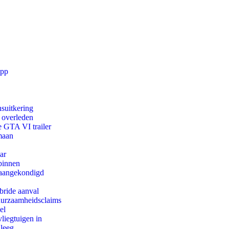
app
suitkering
d overleden
e GTA VI trailer
maan
ar
binnen
g aangekondigd
bride aanval
duurzaamheidsclaims
el
iegtuigen in
 leeg