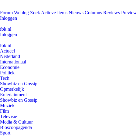
Forum
Weblog
Zoek
Actieve Items
Nieuws
Columns
Reviews
Previe
Inloggen
fok.nl
Inloggen
fok.nl
Actueel
Nederland
Internationaal
Economie
Politiek
Tech
Showbiz en Gossip
Opmerkelijk
Entertainment
Showbiz en Gossip
Muziek
Film
Televisie
Media & Cultuur
Bioscoopagenda
Sport