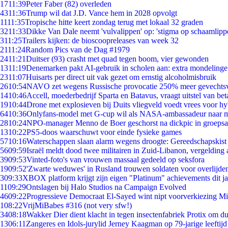
17
11:39
Peter Faber (82) overleden
43
11:36
Trump wil dat J.D. Vance hem in 2028 opvolgt
11
11:35
Tropische hitte keert zondag terug met lokaal 32 graden
32
11:33
Dikke Van Dale neemt 'vulvalippen' op: 'stigma op schaamlipp
3
11:25
Trailers kijken: de bioscoopreleases van week 32
21
11:24
Random Pics van de Dag #1979
24
11:21
Duitser (93) crasht met quad tegen boom, vier gewonden
13
11:19
Denemarken pakt AI-gebruik in scholen aan: extra mondeling
23
11:07
Huisarts per direct uit vak gezet om ernstig alcoholmisbruik
26
10:54
NAVO zet wegens Russische provocatie 250% meer gevechtsvl
14
10:46
Accell, moederbedrijf Sparta en Batavus, vraagt uitstel van bet
19
10:44
Drone met explosieven bij Duits vliegveld voedt vrees voor hy
64
10:36
Onlyfans-model met G-cup wil als NASA-ambassadeur naar 
28
10:24
NPO-manager Menno de Boer geschorst na dickpic in groeps
13
10:22
PS5-doos waarschuwt voor einde fysieke games
57
10:16
Waterschappen slaan alarm wegens droogte: Gereedschapskist
56
09:59
Israël meldt dood twee militairen in Zuid-Libanon, vergeldin
39
09:53
Vinted-foto's van vrouwen massaal gedeeld op seksfora
19
09:52
'Zwarte weduwes' in Rusland trouwen soldaten voor overlijden
3
09:33
XBOX platform krijgt zijn eigen "Platinum" achievements dit ja
11
09:29
Ontslagen bij Halo Studios na Campaign Evolved
46
09:22
Progressieve Democraat El-Sayed wint nipt voorverkiezing M
1
08:22
VrijMiBabes #316 (not very sfw!)
34
08:18
Wakker Dier dient klacht in tegen insectenfabriek Protix om 
13
06:11
Zangeres en Idols-jurylid Jerney Kaagman op 79-jarige leeftijd