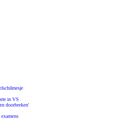
lschilmesje
orte in VS
pen doorbreken'
e examens