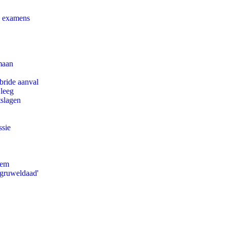
e examens
maan
bride aanval
 leeg
tslagen
ssie
eem
'gruweldaad'