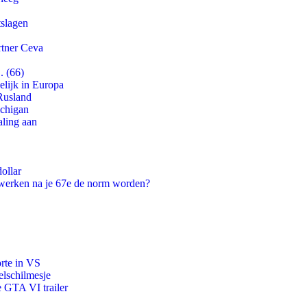
tslagen
rtner Ceva
. (66)
lijk in Europa
Rusland
ichigan
aling aan
ollar
 werken na je 67e de norm worden?
orte in VS
lschilmesje
e GTA VI trailer