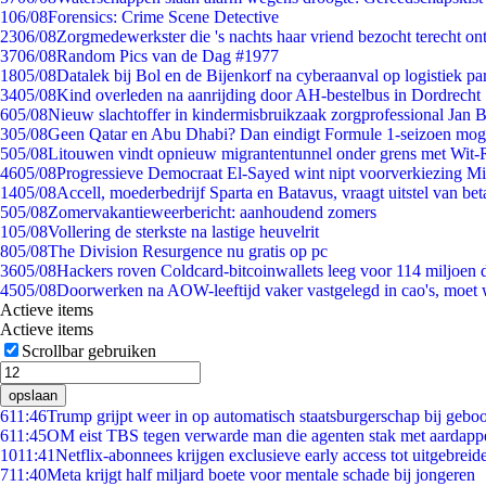
1
06/08
Forensics: Crime Scene Detective
23
06/08
Zorgmedewerkster die 's nachts haar vriend bezocht terecht on
37
06/08
Random Pics van de Dag #1977
18
05/08
Datalek bij Bol en de Bijenkorf na cyberaanval op logistiek pa
34
05/08
Kind overleden na aanrijding door AH-bestelbus in Dordrecht
6
05/08
Nieuw slachtoffer in kindermisbruikzaak zorgprofessional Jan B
3
05/08
Geen Qatar en Abu Dhabi? Dan eindigt Formule 1-seizoen moge
5
05/08
Litouwen vindt opnieuw migrantentunnel onder grens met Wit-
46
05/08
Progressieve Democraat El-Sayed wint nipt voorverkiezing M
14
05/08
Accell, moederbedrijf Sparta en Batavus, vraagt uitstel van bet
5
05/08
Zomervakantieweerbericht: aanhoudend zomers
1
05/08
Vollering de sterkste na lastige heuvelrit
8
05/08
The Division Resurgence nu gratis op pc
36
05/08
Hackers roven Coldcard-bitcoinwallets leeg voor 114 miljoen d
45
05/08
Doorwerken na AOW-leeftijd vaker vastgelegd in cao's, moet
Actieve items
Actieve items
Scrollbar gebruiken
opslaan
6
11:46
Trump grijpt weer in op automatisch staatsburgerschap bij gebo
6
11:45
OM eist TBS tegen verwarde man die agenten stak met aardappe
10
11:41
Netflix-abonnees krijgen exclusieve early access tot uitgebreid
7
11:40
Meta krijgt half miljard boete voor mentale schade bij jongeren