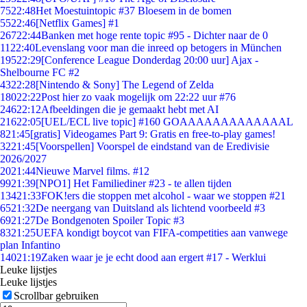
75
22:48
Het Moestuintopic #37 Bloesem in de bomen
55
22:46
[Netflix Games] #1
267
22:44
Banken met hoge rente topic #95 - Dichter naar de 0
11
22:40
Levenslang voor man die inreed op betogers in München
195
22:29
[Conference League Donderdag 20:00 uur] Ajax -
Shelbourne FC #2
43
22:28
[Nintendo & Sony] The Legend of Zelda
180
22:22
Post hier zo vaak mogelijk om 22:22 uur #76
246
22:12
Afbeeldingen die je gemaakt hebt met AI
216
22:05
[UEL/ECL live topic] #160 GOAAAAAAAAAAAAAL
8
21:45
[gratis] Videogames Part 9: Gratis en free-to-play games!
32
21:45
[Voorspellen] Voorspel de eindstand van de Eredivisie
2026/2027
20
21:44
Nieuwe Marvel films. #12
99
21:39
[NPO1] Het Familiediner #23 - te allen tijden
134
21:33
FOK!ers die stoppen met alcohol - waar we stoppen #21
65
21:32
De neergang van Duitsland als lichtend voorbeeld #3
69
21:27
De Bondgenoten Spoiler Topic #3
83
21:25
UEFA kondigt boycot van FIFA-competities aan vanwege
plan Infantino
140
21:19
Zaken waar je je echt dood aan ergert #17 - Werklui
Leuke lijstjes
Leuke lijstjes
Scrollbar gebruiken