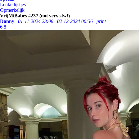
Leuke lijstjes
Opmerkelijk
VrijMiBabes #237 (not very sfw!)
Danny
01-11-2024 23:08
02-12-2024 06:36
print
6
8