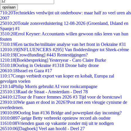
opslaan
7
10:20
Techniekles verdwijnt uit onderbouw: maar half zo veel uren als
2007
250
10:20
Totale zonsverduistering 12-08-2026 (Groenland, IJsland en
Spanje) #1
35
10:20
Errol Keyner: Accountants willen gewoon niks leren van hun
fouten
73
10:19
Een tactische/militaire analyse van het front in Oekraïne #31
120
10:19
[INFLUENCERS #295] Van flodderslinger tot Shrek-crème
14
10:19
[Crowdfunding] #443 Rentestijgingen?
12
10:18
[Boekbespreking] Yesteryear - Caro Claire Burke
55
10:18
Oorlog in Oekraïne #1318 Drone baby drone
206
10:18
Israel en Gaza #17
1
10:17
Congo verbiedt export van koper en kobalt, Europa zal
gevolgen voelen
2
10:14
Philip Morris gebruikt AI voor rookcampagne
235
10:13
Raad de Straat - Amsterdam - Deel 78
244
10:12
Tour de France femmes 2026 #3 Tijd voor de borstcrawl
239
10:10
Wie gaan er dood in 2026?Post met een vleugje cynisme de
overledenen.
190
10:09
Oorlog Iran #136 Bridge and powerplant day incoming?
10
10:08
97-jarige Betty verbreekt opnieuw record als oudste
116
10:08
Vrienden gaan op vakantie zonder mij uit te nodigen
265
10:06
[Dagboek] Veel aan hoofd - Deel 27