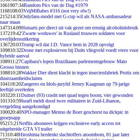
16619
07:34
Random Pics van de Dag #1979
11681
08:03
VrijMiBabes #316 (not very sfw!)
2152
14:35
Onlyfans-model met G-cup wil als NASA-ambassadeur
naar maan
1473
14:09
Huisarts per direct uit vak gezet om ernstig alcoholmisbruik
1372
19:42
'Zwarte weduwes' in Rusland trouwen soldaten voor
overlijdensuitkering
1367
20:03
Trump wil dat J.D. Vance hem in 2028 opvolgt
1098
10:32
Drone met explosieven bij Duits vliegveld voedt vrees voor
hybride aanval
1089
11:27
Capibara's lopen Braziliaans parlementsgebouw Mato
Grosso binnen
1088
10:28
Wakker Dier dient klacht in tegen insectenfabriek Protix om
duurzaamheidsclaims
1041
18:20
Zangeres en Idols-jurylid Jerney Kaagman op 79-jarige
leeftijd overleden
1032
20:11
Duitser (93) crasht met quad tegen boom, vier gewonden
1013
10:59
Israël meldt dood twee militairen in Zuid-Libanon,
vergelding aangekondigd
1000
20:40
NPO-manager Menno de Boer geschorst na dickpic in
groepsapp
952
15:21
Netflix-abonnees krijgen exclusieve early access tot
uitgebreide GTA VI trailer
713
10:48
Hiroshima herdenkt slachtoffers atoombom, 81 jaar later