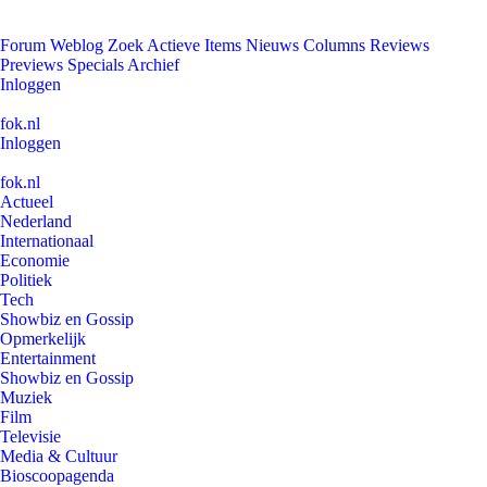
Forum
Weblog
Zoek
Actieve Items
Nieuws
Columns
Reviews
Previews
Specials
Archief
Inloggen
fok.nl
Inloggen
fok.nl
Actueel
Nederland
Internationaal
Economie
Politiek
Tech
Showbiz en Gossip
Opmerkelijk
Entertainment
Showbiz en Gossip
Muziek
Film
Televisie
Media & Cultuur
Bioscoopagenda