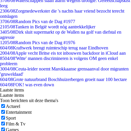
57
06/08
Waterschappen slaan alarm wegens droogte: Gereedschapskist
leeg
23
06/08
Zorgmedewerkster die 's nachts haar vriend bezocht terecht
ontslagen
37
06/08
Random Pics van de Dag #1977
21
05/08
Tanken in België wordt nóg aantrekkelijker
34
05/08
Dirk sluit supermarkt op de Wallen na golf van diefstal en
agressie
12
05/08
Random Pics van de Dag #1976
6
04/08
Kraftwerk brengt ruimteschip terug naar Eindhoven
20
04/08
Apple vecht Britse eis tot inbouwen backdoor in iCloud aan
85
04/08
'Witte' mannen discrimineren is volgens OM geen enkel
probleem
30
04/08
Ceuta-leider noemt Marokkaanse grensaanval door migranten
'gruweldaad'
6
04/08
Grote natuurbrand Boschhuizerbergen groeit naar 100 hectare
6
04/08
FOK! was even down
Laatste items
Laatste items
Toon berichten uit deze thema's
Actueel
Entertainment
Sport
Film & Tv
Games