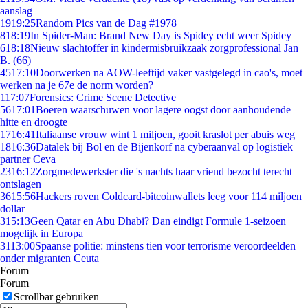
aanslag
19
19:25
Random Pics van de Dag #1978
8
18:19
In Spider-Man: Brand New Day is Spidey echt weer Spidey
6
18:18
Nieuw slachtoffer in kindermisbruikzaak zorgprofessional Jan
B. (66)
45
17:10
Doorwerken na AOW-leeftijd vaker vastgelegd in cao's, moet
werken na je 67e de norm worden?
1
17:07
Forensics: Crime Scene Detective
56
17:01
Boeren waarschuwen voor lagere oogst door aanhoudende
hitte en droogte
17
16:41
Italiaanse vrouw wint 1 miljoen, gooit kraslot per abuis weg
18
16:36
Datalek bij Bol en de Bijenkorf na cyberaanval op logistiek
partner Ceva
23
16:12
Zorgmedewerkster die 's nachts haar vriend bezocht terecht
ontslagen
36
15:56
Hackers roven Coldcard-bitcoinwallets leeg voor 114 miljoen
dollar
3
15:13
Geen Qatar en Abu Dhabi? Dan eindigt Formule 1-seizoen
mogelijk in Europa
31
13:00
Spaanse politie: minstens tien voor terrorisme veroordeelden
onder migranten Ceuta
Forum
Forum
Scrollbar gebruiken