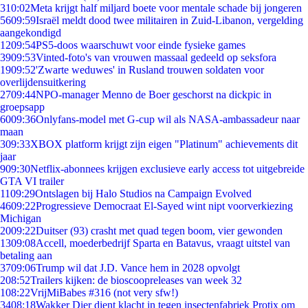
3
10:02
Meta krijgt half miljard boete voor mentale schade bij jongeren
56
09:59
Israël meldt dood twee militairen in Zuid-Libanon, vergelding
aangekondigd
12
09:54
PS5-doos waarschuwt voor einde fysieke games
39
09:53
Vinted-foto's van vrouwen massaal gedeeld op seksfora
19
09:52
'Zwarte weduwes' in Rusland trouwen soldaten voor
overlijdensuitkering
27
09:44
NPO-manager Menno de Boer geschorst na dickpic in
groepsapp
60
09:36
Onlyfans-model met G-cup wil als NASA-ambassadeur naar
maan
3
09:33
XBOX platform krijgt zijn eigen "Platinum" achievements dit
jaar
9
09:30
Netflix-abonnees krijgen exclusieve early access tot uitgebreide
GTA VI trailer
11
09:29
Ontslagen bij Halo Studios na Campaign Evolved
46
09:22
Progressieve Democraat El-Sayed wint nipt voorverkiezing
Michigan
20
09:22
Duitser (93) crasht met quad tegen boom, vier gewonden
13
09:08
Accell, moederbedrijf Sparta en Batavus, vraagt uitstel van
betaling aan
37
09:06
Trump wil dat J.D. Vance hem in 2028 opvolgt
2
08:52
Trailers kijken: de bioscoopreleases van week 32
1
08:22
VrijMiBabes #316 (not very sfw!)
34
08:18
Wakker Dier dient klacht in tegen insectenfabriek Protix om