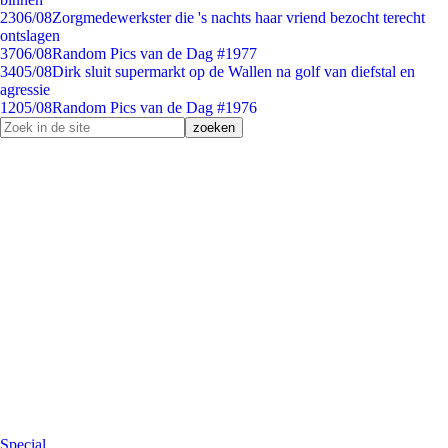
23
06/08
Zorgmedewerkster die 's nachts haar vriend bezocht terecht
ontslagen
37
06/08
Random Pics van de Dag #1977
34
05/08
Dirk sluit supermarkt op de Wallen na golf van diefstal en
agressie
12
05/08
Random Pics van de Dag #1976
Special