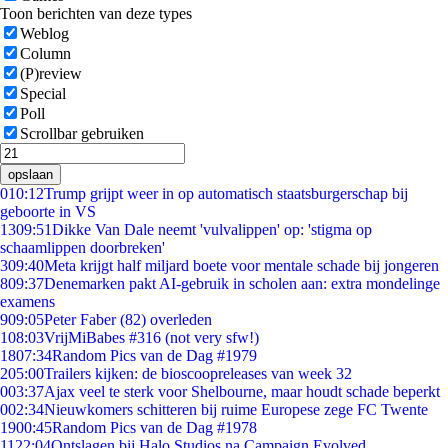
Toon berichten van deze types
Weblog
Column
(P)review
Special
Poll
Scrollbar gebruiken
opslaan
0
10:12
Trump grijpt weer in op automatisch staatsburgerschap bij
geboorte in VS
13
09:51
Dikke Van Dale neemt 'vulvalippen' op: 'stigma op
schaamlippen doorbreken'
3
09:40
Meta krijgt half miljard boete voor mentale schade bij jongeren
8
09:37
Denemarken pakt AI-gebruik in scholen aan: extra mondelinge
examens
9
09:05
Peter Faber (82) overleden
1
08:03
VrijMiBabes #316 (not very sfw!)
18
07:34
Random Pics van de Dag #1979
2
05:00
Trailers kijken: de bioscoopreleases van week 32
0
03:37
Ajax veel te sterk voor Shelbourne, maar houdt schade beperkt
0
02:34
Nieuwkomers schitteren bij ruime Europese zege FC Twente
19
00:45
Random Pics van de Dag #1978
11
22:04
Ontslagen bij Halo Studios na Campaign Evolved