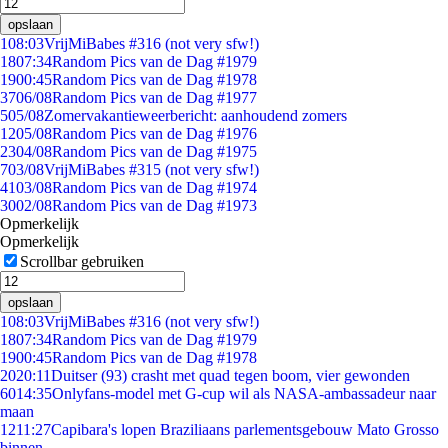
opslaan
1
08:03
VrijMiBabes #316 (not very sfw!)
18
07:34
Random Pics van de Dag #1979
19
00:45
Random Pics van de Dag #1978
37
06/08
Random Pics van de Dag #1977
5
05/08
Zomervakantieweerbericht: aanhoudend zomers
12
05/08
Random Pics van de Dag #1976
23
04/08
Random Pics van de Dag #1975
7
03/08
VrijMiBabes #315 (not very sfw!)
41
03/08
Random Pics van de Dag #1974
30
02/08
Random Pics van de Dag #1973
Opmerkelijk
Opmerkelijk
Scrollbar gebruiken
opslaan
1
08:03
VrijMiBabes #316 (not very sfw!)
18
07:34
Random Pics van de Dag #1979
19
00:45
Random Pics van de Dag #1978
20
20:11
Duitser (93) crasht met quad tegen boom, vier gewonden
60
14:35
Onlyfans-model met G-cup wil als NASA-ambassadeur naar
maan
12
11:27
Capibara's lopen Braziliaans parlementsgebouw Mato Grosso
binnen