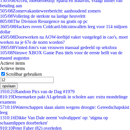
13
05/08
Accell, moederbedrijf Sparta en Batavus, vraagt uitstel van
betaling aan
5
05/08
Zomervakantieweerbericht: aanhoudend zomers
1
05/08
Vollering de sterkste na lastige heuvelrit
8
05/08
The Division Resurgence nu gratis op pc
36
05/08
Hackers roven Coldcard-bitcoinwallets leeg voor 114 miljoen
dollar
45
05/08
Doorwerken na AOW-leeftijd vaker vastgelegd in cao's, moet
werken na je 67e de norm worden?
39
05/08
Vinted-foto's van vrouwen massaal gedeeld op seksfora
1
05/08
Nieuwe XBOX Game Pass titels voor de eerste helft van de
maand augustus
Actieve items
Actieve items
Scrollbar gebruiken
opslaan
19
10:21
Random Pics van de Dag #1979
8
10:19
Denemarken pakt AI-gebruik in scholen aan: extra mondelinge
examens
57
10:16
Waterschappen slaan alarm wegens droogte: Gereedschapskist
leeg
13
10:16
Dikke Van Dale neemt 'vulvalippen' op: 'stigma op
schaamlippen doorbreken'
9
10:10
Peter Faber (82) overleden