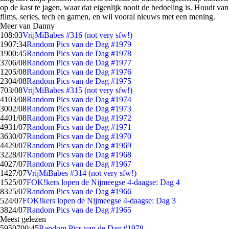
op de kast te jagen, waar dat eigenlijk nooit de bedoeling is. Houdt van
films, series, tech en gamen, en wil vooral nieuws met een mening.
Meer van Danny
1
08:03
VrijMiBabes #316 (not very sfw!)
19
07:34
Random Pics van de Dag #1979
19
00:45
Random Pics van de Dag #1978
37
06/08
Random Pics van de Dag #1977
12
05/08
Random Pics van de Dag #1976
23
04/08
Random Pics van de Dag #1975
7
03/08
VrijMiBabes #315 (not very sfw!)
41
03/08
Random Pics van de Dag #1974
30
02/08
Random Pics van de Dag #1973
44
01/08
Random Pics van de Dag #1972
49
31/07
Random Pics van de Dag #1971
36
30/07
Random Pics van de Dag #1970
44
29/07
Random Pics van de Dag #1969
32
28/07
Random Pics van de Dag #1968
40
27/07
Random Pics van de Dag #1967
14
27/07
VrijMiBabes #314 (not very sfw!)
15
25/07
FOK!kers lopen de Nijmeegse 4-daagse: Dag 4
83
25/07
Random Pics van de Dag #1966
5
24/07
FOK!kers lopen de Nijmeegse 4-daagse: Dag 3
38
24/07
Random Pics van de Dag #1965
Meest gelezen
59507
00:45
Random Pics van de Dag #1978