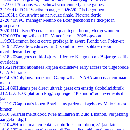
12
22:01
PS5-doos waarschuwt voor einde fysieke games
2
21:30
De FOK!Voetbalmanager 2026/2027 is begonnen
2
21:03
Le Court wint na nerveuze finale, Pieterse derde
27
20:40
NPO-manager Menno de Boer geschorst na dickpic in
groepsapp
20
20:11
Duitser (93) crasht met quad tegen boom, vier gewonden
37
20:03
Trump wil dat J.D. Vance hem in 2028 opvolgt
1
19:50
Lemmen boekt eerste profzege in zware Ronde van Polen-rit
19
19:42
'Zwarte weduwes' in Rusland trouwen soldaten voor
overlijdensuitkering
13
18:20
Zangeres en Idols-jurylid Jerney Kaagman op 79-jarige leeftijd
overleden
9
15:21
Netflix-abonnees krijgen exclusieve early access tot uitgebreide
GTA VI trailer
60
14:35
Onlyfans-model met G-cup wil als NASA-ambassadeur naar
maan
22
14:09
Huisarts per direct uit vak gezet om ernstig alcoholmisbruik
3
12:12
XBOX platform krijgt zijn eigen "Platinum" achievements dit
jaar
12
11:27
Capibara's lopen Braziliaans parlementsgebouw Mato Grosso
binnen
56
10:59
Israël meldt dood twee militairen in Zuid-Libanon, vergelding
aangekondigd
15
10:48
Hiroshima herdenkt slachtoffers atoombom, 81 jaar later
16
10:32
Drone met explosieven bij Duits vliegveld voedt vrees voor