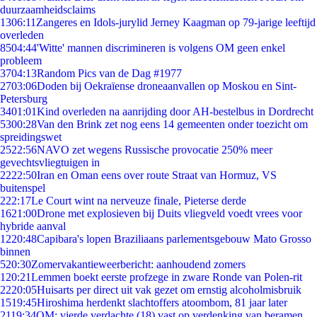
duurzaamheidsclaims
13
06:11
Zangeres en Idols-jurylid Jerney Kaagman op 79-jarige leeftijd
overleden
85
04:44
'Witte' mannen discrimineren is volgens OM geen enkel
probleem
37
04:13
Random Pics van de Dag #1977
27
03:06
Doden bij Oekraïense droneaanvallen op Moskou en Sint-
Petersburg
34
01:01
Kind overleden na aanrijding door AH-bestelbus in Dordrecht
53
00:28
Van den Brink zet nog eens 14 gemeenten onder toezicht om
spreidingswet
25
22:56
NAVO zet wegens Russische provocatie 250% meer
gevechtsvliegtuigen in
22
22:50
Iran en Oman eens over route Straat van Hormuz, VS
buitenspel
2
22:17
Le Court wint na nerveuze finale, Pieterse derde
16
21:00
Drone met explosieven bij Duits vliegveld voedt vrees voor
hybride aanval
12
20:48
Capibara's lopen Braziliaans parlementsgebouw Mato Grosso
binnen
5
20:30
Zomervakantieweerbericht: aanhoudend zomers
1
20:21
Lemmen boekt eerste profzege in zware Ronde van Polen-rit
22
20:05
Huisarts per direct uit vak gezet om ernstig alcoholmisbruik
15
19:45
Hiroshima herdenkt slachtoffers atoombom, 81 jaar later
21
19:34
OM: vierde verdachte (18) vast op verdenking van beramen