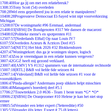
17
08:40
Hoe ga jij om met een relatiebreuk?
13
08:35
Tony Scott (54) overleden
7
08:28
Wel eens geprobeerd jou in een relatie te manipuleren?
104
08:28
Progressieve Democraat El-Sayed wint nipt voorverkiezing
Michigan
152
08:07
De woningmarkt #96 Eenmaal, andermaal
214
08:03
[SBS6] De Bondgenoten #317 We dansen de macaroni
194
08:02
Politieke meme's en spotprenten #11
125
07:57
[Nederlands Elftal] Op naar Louis IV?
61
07:55
Overleden Acteurs & Actrices Deel #15
265
07:54
[NET5] Het blok 2026 #32 Blokkendozen
42
07:47
Woningtekort: dus ga je woningen slopen, logisch
33
07:43
Zou je vreemdgaan in een relatie kunnen vergeven?
38
07:42
GGZ heeft mij gezond verklaard.
230
07:40
[AMV] VS #1312 spammers van de internationale rechtsorde
150
07:18
[RTL] B&B vol liefde 6de seizoen #4
229
07:14
[Videoland] B&B vol liefde 6de seizoen #1 voor de
vooruitkijkers
18
06:47
Pinda-allergie? Andermans poep slikken helpt misschien
18
06:40
Managarm's boerderij deel #5.1
177
06:27
Touwtrekken 2.0 #636 - Team 1 beste team *G* *O*
189
06:23
[SBS6] De Oranjezomer #10 Helene je kan het niet stop
ermee
198
05:54
Verander een letter expert (7lettereditie) #50
13
05:53
Verander één letter. Expert # 75 (8 letters)