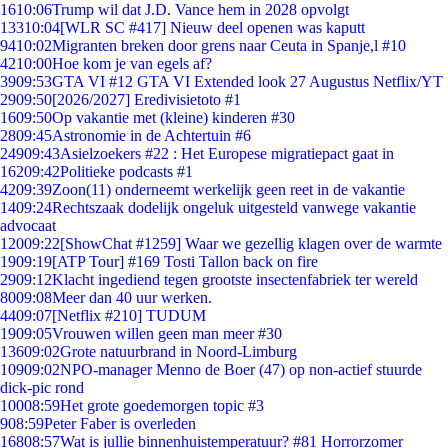
16
10:06
Trump wil dat J.D. Vance hem in 2028 opvolgt
133
10:04
[WLR SC #417] Nieuw deel openen was kaputt
94
10:02
Migranten breken door grens naar Ceuta in Spanje,l #10
42
10:00
Hoe kom je van egels af?
39
09:53
GTA VI #12 GTA VI Extended look 27 Augustus Netflix/YT
29
09:50
[2026/2027] Eredivisietoto #1
16
09:50
Op vakantie met (kleine) kinderen #30
28
09:45
Astronomie in de Achtertuin #6
249
09:43
Asielzoekers #22 : Het Europese migratiepact gaat in
162
09:42
Politieke podcasts #1
42
09:39
Zoon(11) onderneemt werkelijk geen reet in de vakantie
14
09:24
Rechtszaak dodelijk ongeluk uitgesteld vanwege vakantie
advocaat
120
09:22
[ShowChat #1259] Waar we gezellig klagen over de warmte
19
09:19
[ATP Tour] #169 Tosti Tallon back on fire
29
09:12
Klacht ingediend tegen grootste insectenfabriek ter wereld
80
09:08
Meer dan 40 uur werken.
44
09:07
[Netflix #210] TUDUM
19
09:05
Vrouwen willen geen man meer #30
136
09:02
Grote natuurbrand in Noord-Limburg
109
09:02
NPO-manager Menno de Boer (47) op non-actief stuurde
dick-pic rond
100
08:59
Het grote goedemorgen topic #3
9
08:59
Peter Faber is overleden
168
08:57
Wat is jullie binnenhuistemperatuur? #81 Horrorzomer