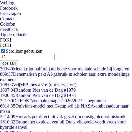
Weblog
Fotoboek
Prijsvragen
Contact
Colofon
Feedback
Tip de redactie
FOK!
FOK!
Scrollbar gebruiken
opslaan
3
09:40
Meta krijgt half miljard boete voor mentale schade bij jongeren
8
09:37
Denemarken pakt AI-gebruik in scholen aan: extra mondelinge
examens
1
08:03
VrijMiBabes #316 (not very sfw!)
18
07:34
Random Pics van de Dag #1979
19
00:45
Random Pics van de Dag #1978
2
21:30
De FOK!Voetbalmanager 2026/2027 is begonnen
60
14:35
Onlyfans-model met G-cup wil als NASA-ambassadeur naar
maan
22
14:09
Huisarts per direct uit vak gezet om ernstig alcoholmisbruik
16
10:32
Drone met explosieven bij Duits vliegveld voedt vrees voor
hybride aanval