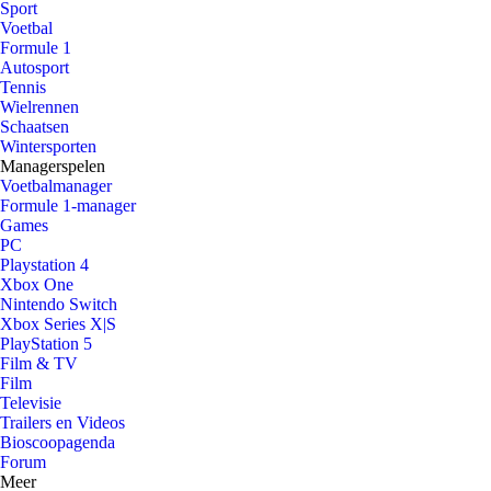
Sport
Voetbal
Formule 1
Autosport
Tennis
Wielrennen
Schaatsen
Wintersporten
Managerspelen
Voetbalmanager
Formule 1-manager
Games
PC
Playstation 4
Xbox One
Nintendo Switch
Xbox Series X|S
PlayStation 5
Film & TV
Film
Televisie
Trailers en Videos
Bioscoopagenda
Forum
Meer