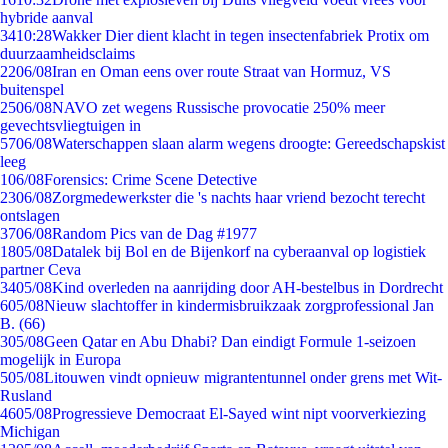
hybride aanval
34
10:28
Wakker Dier dient klacht in tegen insectenfabriek Protix om
duurzaamheidsclaims
22
06/08
Iran en Oman eens over route Straat van Hormuz, VS
buitenspel
25
06/08
NAVO zet wegens Russische provocatie 250% meer
gevechtsvliegtuigen in
57
06/08
Waterschappen slaan alarm wegens droogte: Gereedschapskist
leeg
1
06/08
Forensics: Crime Scene Detective
23
06/08
Zorgmedewerkster die 's nachts haar vriend bezocht terecht
ontslagen
37
06/08
Random Pics van de Dag #1977
18
05/08
Datalek bij Bol en de Bijenkorf na cyberaanval op logistiek
partner Ceva
34
05/08
Kind overleden na aanrijding door AH-bestelbus in Dordrecht
6
05/08
Nieuw slachtoffer in kindermisbruikzaak zorgprofessional Jan
B. (66)
3
05/08
Geen Qatar en Abu Dhabi? Dan eindigt Formule 1-seizoen
mogelijk in Europa
5
05/08
Litouwen vindt opnieuw migrantentunnel onder grens met Wit-
Rusland
46
05/08
Progressieve Democraat El-Sayed wint nipt voorverkiezing
Michigan