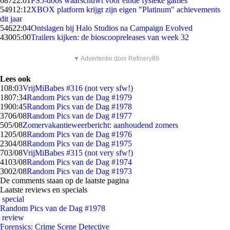
687
22:01
PS5-doos waarschuwt voor einde fysieke games
549
12:12
XBOX platform krijgt zijn eigen "Platinum" achievements
dit jaar
546
22:04
Ontslagen bij Halo Studios na Campaign Evolved
430
05:00
Trailers kijken: de bioscoopreleases van week 32
▼ Advertentie door Refinery89
Lees ook
1
08:03
VrijMiBabes #316 (not very sfw!)
18
07:34
Random Pics van de Dag #1979
19
00:45
Random Pics van de Dag #1978
37
06/08
Random Pics van de Dag #1977
5
05/08
Zomervakantieweerbericht: aanhoudend zomers
12
05/08
Random Pics van de Dag #1976
23
04/08
Random Pics van de Dag #1975
7
03/08
VrijMiBabes #315 (not very sfw!)
41
03/08
Random Pics van de Dag #1974
30
02/08
Random Pics van de Dag #1973
De comments staan op de laatste pagina
Laatste reviews en specials
special
Random Pics van de Dag #1978
review
Forensics: Crime Scene Detective