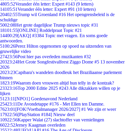
48
05:52
Verander één letter: Expert #143 (9 letters)
141
05:51
Verander één letter: Expert #91 (10 letters)
204
02:55
Trump wil Groenland #16 Het opengrensbeleid is de
schuldige
50
02:08
Het grote dagelijkse Trump nieuws topic #31
181
01:55
[ONLINE] Roddelpraat Topic #21
144
00:29
[AKQ] #3384 Topic met vragen. En soms goede
antwoorden.
51
00:26
Perez Hilton opgenomen op spoed na uitzenden van
gruwelijke video
274
23:56
Post hier pas overleden muzikanten #32
203
23:24
Het Grote Songfestivalfeest Ziggo Dome #5 13 november
2026
20
23:23
Capibara's wandelen doodleuk het Braziliaanse parlement
binnen
18
23:19
Waarom doen vrouwen altijd hun telly in de kontzak?
233
23:16
Top 2000 Editie 2025 #243 Alle dikzakken willen op je
lijken
51
23:11
[NPO1] Goedenavond Nederland
254
23:11
De Avondetappe #176 - Met Ellen ten Damme.
76
23:01
[FOK!Voetbalmanager 2026/2027] #1 We zijn er weer
179
22:56
[PlayStation #184] Nieuw deel
109
22:56
Kapper Walat (27) slachtoffer van vernielingen
60
22:52
Jerney Kaagman overleden
255
22:48
[UFO/UAP] #16 The Age of Disclosure