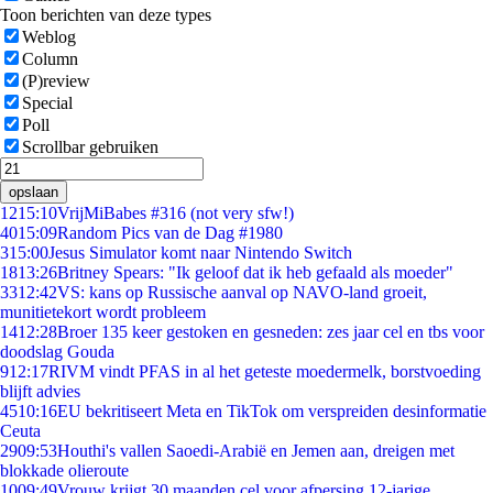
Toon berichten van deze types
Weblog
Column
(P)review
Special
Poll
Scrollbar gebruiken
opslaan
12
15:10
VrijMiBabes #316 (not very sfw!)
40
15:09
Random Pics van de Dag #1980
3
15:00
Jesus Simulator komt naar Nintendo Switch
18
13:26
Britney Spears: "Ik geloof dat ik heb gefaald als moeder"
33
12:42
VS: kans op Russische aanval op NAVO-land groeit,
munitietekort wordt probleem
14
12:28
Broer 135 keer gestoken en gesneden: zes jaar cel en tbs voor
doodslag Gouda
9
12:17
RIVM vindt PFAS in al het geteste moedermelk, borstvoeding
blijft advies
45
10:16
EU bekritiseert Meta en TikTok om verspreiden desinformatie
Ceuta
29
09:53
Houthi's vallen Saoedi-Arabië en Jemen aan, dreigen met
blokkade olieroute
10
09:49
Vrouw krijgt 30 maanden cel voor afpersing 12-jarige