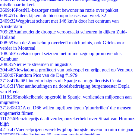
misdienaar in kerk
36
09:46
PostNL-bezorger steekt bewoner na ruzie over pakket
6
09:45
Trailers kijken: de bioscoopreleases van week 32
24
09:32
Wegpiraat scheurt met 146 km/u door het centrum van
Amsterdam
7
09:28
Aanhoudende droogte veroorzaakt scheuren in dijken Zuid-
Holland
0
08:59
Van de Zandschulp overleeft matchpoints, ook Griekspoor
verder in Montreal
1
08:56
Excelsior opent seizoen met ruime zege op promovendus
Cambuur
2
08:35
Nieuw te streamen in augustus
3
04:46
Niewiadoma profiteert van pokerspel en grijpt geel op Ventoux
35
00:07
Random Pics van de Dag #1979
27
18:47
Italië hindert reizigers uit Spanje na migratiecrisis Ceuta
24
18:31
Vier aanhoudingen na doodsbedreiging burgemeester Depla
van Breda
11
18:26
Smokkelbende opgerold in Spanje, verdienden miljoenen aan
migranten
37
18:08
CDA en D66 willen ingrijpen tegen 'gluurbrillen' die mensen
ongemerkt filmen
11
17:56
Benzineprijs daalt verder, onzekerheid over Straat van Hormuz
blijft
42
17:47
Voedselprijzen wereldwijd op hoogste niveau in ruim drie jaar
23
07/08
Quake krijgt na 30 jaar een gratis uitbreiding