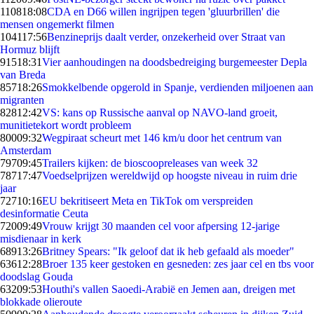
1108
18:08
CDA en D66 willen ingrijpen tegen 'gluurbrillen' die
mensen ongemerkt filmen
1041
17:56
Benzineprijs daalt verder, onzekerheid over Straat van
Hormuz blijft
915
18:31
Vier aanhoudingen na doodsbedreiging burgemeester Depla
van Breda
857
18:26
Smokkelbende opgerold in Spanje, verdienden miljoenen aan
migranten
828
12:42
VS: kans op Russische aanval op NAVO-land groeit,
munitietekort wordt probleem
800
09:32
Wegpiraat scheurt met 146 km/u door het centrum van
Amsterdam
797
09:45
Trailers kijken: de bioscoopreleases van week 32
787
17:47
Voedselprijzen wereldwijd op hoogste niveau in ruim drie
jaar
727
10:16
EU bekritiseert Meta en TikTok om verspreiden
desinformatie Ceuta
720
09:49
Vrouw krijgt 30 maanden cel voor afpersing 12-jarige
misdienaar in kerk
689
13:26
Britney Spears: "Ik geloof dat ik heb gefaald als moeder"
636
12:28
Broer 135 keer gestoken en gesneden: zes jaar cel en tbs voor
doodslag Gouda
632
09:53
Houthi's vallen Saoedi-Arabië en Jemen aan, dreigen met
blokkade olieroute