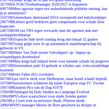
2
07/08
De FOK!Voetbalmanager 2026/2027 is begonnen
69
07/08
Meer agressie tegen een andersluidende politieke mening, laat
jij je intimideren?
31
07/08
Amsterdams dierenasiel DOA overspoeld met babykonijntjes
29
07/08
Kabinet geeft bedrijven geen compensatie voor schade door
laagwater
24
07/08
OM eist TBS tegen verwarde man die agenten stak met
aardappelschilmesje
30
07/08
Tropische hitte keert zondag terug met lokaal 32 graden
30
07/08
Trump grijpt weer in op automatisch staatsburgerschap bij
geboorte in VS
56
07/08
Dikke Van Dale neemt 'vulvalippen' op: 'stigma op
schaamlippen doorbreken'
16
07/08
Meta krijgt half miljard boete voor mentale schade bij jongeren
20
07/08
Denemarken pakt AI-gebruik in scholen aan: extra mondelinge
examens
25
07/08
Peter Faber (82) overleden
0
07/08
Ajax veel te sterk voor Shelbourne, maar houdt schade beperkt
1
07/08
Nieuwkomers schitteren bij ruime Europese zege FC Twente
19
07/08
Random Pics van de Dag #1978
15
06/08
Ontslagen bij Halo Studios na Campaign Evolved
19
06/08
PS5-doos waarschuwt voor einde fysieke games
2
06/08
Le Court wint na nerveuze finale, Pieterse derde
29
06/08
NPO-manager Menno de Boer geschorst na dickpic in