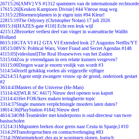
267
15:26
[AMV] VS #1312 spammers van de internationale rechtsorde
176
15:26
[Keuken Kampioen Divisie] #44 Vitesse mag weg
213
15:22
Bloemen/planten in je eigen tuin #94 Kleur!
228
15:19
The Odyssey (Christopher Nolan) 17 juli 2026
69
15:16
[HAZES-gate #118] Echt een leuk wijf
42
15:12
Bezoeker verliest deel van vinger in waterattractie Walibi
Holland
86
15:10
GTA VI #12 GTA VI Extended look 27 Augustus Netflix/YT
185
15:08
VS: Political Wars, Voter Fraud and Secret Agendas #148
41
15:05
[videoland]The Real Housewives van het Zuiden
53
15:04
Zou je vreemdgaan in een relatie kunnen vergeven?
161
15:00
Dingen waar je enorm vrolijk van wordt #3
51
14:54
Jezelf gelukkig voelen als vrijgezelle vijftiger
262
14:51
Agent smijt zwangere vrouw op de grond, onderzoek gestart
#2
36
14:43
Masters of the Universe (He-Man)
151
14:42
[WLR SC #417] Nieuw deel openen was kaputt
231
14:41
Het FOK!kers maken teringherrie topic
33
14:37
Single mannen verplichtsingle moeders laten daten?
180
14:36
[PlayStation #184] Nieuw deel
46
14:34
OM-Teamleider met kinderporno is oud-directeur van twee
basisscholen
152
14:31
Migranten breken door grens naar Ceuta in Spanje,l #10
31
14:29
Transfergeruchten en contractverlenging #83
73
14:26
Woningtekort: dus ga je woningen slopen, logisch