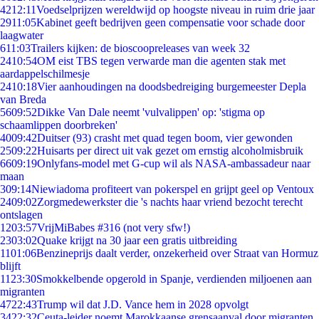
42
12:11
Voedselprijzen wereldwijd op hoogste niveau in ruim drie jaar
29
11:05
Kabinet geeft bedrijven geen compensatie voor schade door
laagwater
6
11:03
Trailers kijken: de bioscoopreleases van week 32
24
10:54
OM eist TBS tegen verwarde man die agenten stak met
aardappelschilmesje
24
10:18
Vier aanhoudingen na doodsbedreiging burgemeester Depla
van Breda
56
09:52
Dikke Van Dale neemt 'vulvalippen' op: 'stigma op
schaamlippen doorbreken'
40
09:42
Duitser (93) crasht met quad tegen boom, vier gewonden
25
09:22
Huisarts per direct uit vak gezet om ernstig alcoholmisbruik
66
09:19
Onlyfans-model met G-cup wil als NASA-ambassadeur naar
maan
3
09:14
Niewiadoma profiteert van pokerspel en grijpt geel op Ventoux
24
09:02
Zorgmedewerkster die 's nachts haar vriend bezocht terecht
ontslagen
12
03:57
VrijMiBabes #316 (not very sfw!)
23
03:02
Quake krijgt na 30 jaar een gratis uitbreiding
11
01:06
Benzineprijs daalt verder, onzekerheid over Straat van Hormuz
blijft
11
23:30
Smokkelbende opgerold in Spanje, verdienden miljoenen aan
migranten
47
22:43
Trump wil dat J.D. Vance hem in 2028 opvolgt
34
22:32
Ceuta-leider noemt Marokkaanse grensaanval door migranten