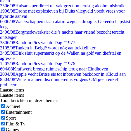
maan
25
06/08
Huisarts per direct uit vak gezet om ernstig alcoholmisbruik
19
06/08
Drone met explosieven bij Duits vliegveld voedt vrees voor
hybride aanval
60
06/08
Waterschappen slaan alarm wegens droogte: Gereedschapskist
leeg
24
06/08
Zorgmedewerkster die 's nachts haar vriend bezocht terecht
ontslagen
38
06/08
Random Pics van de Dag #1977
21
05/08
Tanken in België wordt nóg aantrekkelijker
34
05/08
Dirk sluit supermarkt op de Wallen na golf van diefstal en
agressie
12
05/08
Random Pics van de Dag #1976
6
04/08
Kraftwerk brengt ruimteschip terug naar Eindhoven
20
04/08
Apple vecht Britse eis tot inbouwen backdoor in iCloud aan
85
04/08
'Witte' mannen discrimineren is volgens OM geen enkel
probleem
Laatste items
Laatste items
Toon berichten uit deze thema's
Actueel
Entertainment
Sport
Film & Tv
Games