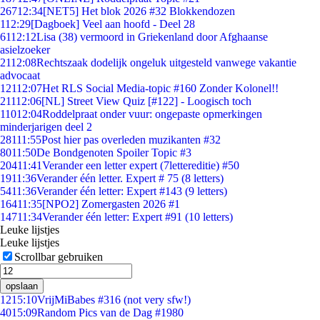
267
12:34
[NET5] Het blok 2026 #32 Blokkendozen
1
12:29
[Dagboek] Veel aan hoofd - Deel 28
61
12:12
Lisa (38) vermoord in Griekenland door Afghaanse
asielzoeker
21
12:08
Rechtszaak dodelijk ongeluk uitgesteld vanwege vakantie
advocaat
121
12:07
Het RLS Social Media-topic #160 Zonder Kolonel!!
211
12:06
[NL] Street View Quiz [#122] - Loogisch toch
110
12:04
Roddelpraat onder vuur: ongepaste opmerkingen
minderjarigen deel 2
281
11:55
Post hier pas overleden muzikanten #32
80
11:50
De Bondgenoten Spoiler Topic #3
204
11:41
Verander een letter expert (7lettereditie) #50
19
11:36
Verander één letter. Expert # 75 (8 letters)
54
11:36
Verander één letter: Expert #143 (9 letters)
164
11:35
[NPO2] Zomergasten 2026 #1
147
11:34
Verander één letter: Expert #91 (10 letters)
Leuke lijstjes
Leuke lijstjes
Scrollbar gebruiken
opslaan
12
15:10
VrijMiBabes #316 (not very sfw!)
40
15:09
Random Pics van de Dag #1980