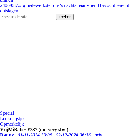
24
06/08
Zorgmedewerkster die 's nachts haar vriend bezocht terecht
ontslagen
Special
Leuke lijstjes
Opmerkelijk
VrijMiBabes #237 (not very sfw!)
Danny
01-11-2024 23:08
02-12-2024 06:36
print