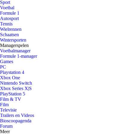
Sport
Voetbal
Formule 1
Autosport
Tennis
Wielrennen
Schaatsen
Wintersporten
Managerspelen
Voetbalmanager
Formule 1-manager
Games
PC
Playstation 4
Xbox One
Nintendo Switch
Xbox Series X|S
PlayStation 5
Film & TV
Film
Televisie
Trailers en Videos
Bioscoopagenda
Forum
Meer