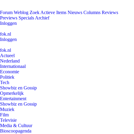
Forum
Weblog
Zoek
Actieve Items
Nieuws
Columns
Reviews
Previews
Specials
Archief
Inloggen
fok.nl
Inloggen
fok.nl
Actueel
Nederland
Internationaal
Economie
Politiek
Tech
Showbiz en Gossip
Opmerkelijk
Entertainment
Showbiz en Gossip
Muziek
Film
Televisie
Media & Cultuur
Bioscoopagenda