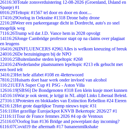
261
16:30
Totale zonsverduistering 12-08-2026 (Groenland, IJsland en
Spanje) #1
69
16:29
Teltopic #1567 tel door en door en door....
174
16:29
Oorlog in Oekraïne #1318 Drone baby drone
22
16:28
Weer een parkeergarage dicht in Dordrecht, auto's zo snel
mogelijk weg
71
16:26
Trump wil dat J.D. Vance hem in 2028 opvolgt
141
16:26
Jonge Cambridge professor stapt op na claims over plagiaat
en leugens
164
16:26
[INFLUENCERS #296] Alles is welkom kneuzing of breuk
240
16:26
De bezuinigingen bij de NPO
120
16:25
Buitenlandse steden lepeltopic #268
224
16:24
Nederlandse plaatsnamen lepeltopic #213 elk gehucht met
een bord telt
34
16:23
Het hele alfabet #108 en 4letterwoord
78
16:21
Huisarts doet haar werk onder invloed van alcohol
1
16:21
UEFA Super Cup #1 PSG - Aston Villa
126
16:19
[SBS6] De Bondgenoten #318 Een klein kusje moet kunnen
145
16:16
Wat je ook stemt, je krijgt in NL altijd Links Liberaal Beleid.
273
16:13
Protesten en blokkades van Extinction Rebellion #24 Eieren
62
16:12
Het grote dagelijkse Trump nieuws topic #31
5
16:11
Het gezellige Eurojackpot KNVB Bekertopic 2026/27 #1
211
16:11
Tour de France femmes 2026 #4 op de Ventoux
251
16:07
Oorlog Iran #136 Bridge and powerplant day incoming?
61
16:07
Covid19 the aftermath #17 bananenmilkshake