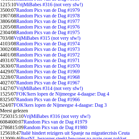
12
15:10
VrijMiBabes #316 (not very sfw!)
35
00:07
Random Pics van de Dag #1979
19
07/08
Random Pics van de Dag #1978
38
06/08
Random Pics van de Dag #1977
12
05/08
Random Pics van de Dag #1976
23
04/08
Random Pics van de Dag #1975
7
03/08
VrijMiBabes #315 (not very sfw!)
41
03/08
Random Pics van de Dag #1974
30
02/08
Random Pics van de Dag #1973
44
01/08
Random Pics van de Dag #1972
49
31/07
Random Pics van de Dag #1971
36
30/07
Random Pics van de Dag #1970
44
29/07
Random Pics van de Dag #1969
32
28/07
Random Pics van de Dag #1968
40
27/07
Random Pics van de Dag #1967
14
27/07
VrijMiBabes #314 (not very sfw!)
15
25/07
FOK!kers lopen de Nijmeegse 4-daagse: Dag 4
83
25/07
Random Pics van de Dag #1966
5
24/07
FOK!kers lopen de Nijmeegse 4-daagse: Dag 3
Meest gelezen
72503
15:10
VrijMiBabes #316 (not very sfw!)
60846
00:07
Random Pics van de Dag #1979
27868
15:09
Random Pics van de Dag #1980
1256
18:47
Italië hindert reizigers uit Spanje na migratiecrisis Ceuta
1120
09:46
PostNL-bezorger steekt bewoner na ruzie over pakket