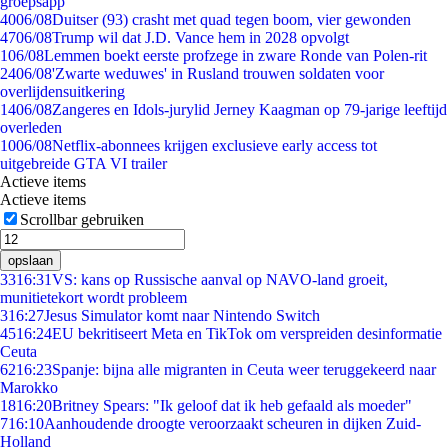
groepsapp
40
06/08
Duitser (93) crasht met quad tegen boom, vier gewonden
47
06/08
Trump wil dat J.D. Vance hem in 2028 opvolgt
1
06/08
Lemmen boekt eerste profzege in zware Ronde van Polen-rit
24
06/08
'Zwarte weduwes' in Rusland trouwen soldaten voor
overlijdensuitkering
14
06/08
Zangeres en Idols-jurylid Jerney Kaagman op 79-jarige leeftijd
overleden
10
06/08
Netflix-abonnees krijgen exclusieve early access tot
uitgebreide GTA VI trailer
Actieve items
Actieve items
Scrollbar gebruiken
opslaan
33
16:31
VS: kans op Russische aanval op NAVO-land groeit,
munitietekort wordt probleem
3
16:27
Jesus Simulator komt naar Nintendo Switch
45
16:24
EU bekritiseert Meta en TikTok om verspreiden desinformatie
Ceuta
62
16:23
Spanje: bijna alle migranten in Ceuta weer teruggekeerd naar
Marokko
18
16:20
Britney Spears: "Ik geloof dat ik heb gefaald als moeder"
7
16:10
Aanhoudende droogte veroorzaakt scheuren in dijken Zuid-
Holland