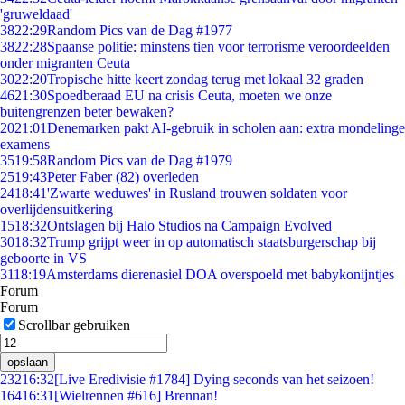
'gruweldaad'
38
22:29
Random Pics van de Dag #1977
38
22:28
Spaanse politie: minstens tien voor terrorisme veroordeelden
onder migranten Ceuta
30
22:20
Tropische hitte keert zondag terug met lokaal 32 graden
46
21:30
Spoedberaad EU na crisis Ceuta, moeten we onze
buitengrenzen beter bewaken?
20
21:01
Denemarken pakt AI-gebruik in scholen aan: extra mondelinge
examens
35
19:58
Random Pics van de Dag #1979
25
19:43
Peter Faber (82) overleden
24
18:41
'Zwarte weduwes' in Rusland trouwen soldaten voor
overlijdensuitkering
15
18:32
Ontslagen bij Halo Studios na Campaign Evolved
30
18:32
Trump grijpt weer in op automatisch staatsburgerschap bij
geboorte in VS
31
18:19
Amsterdams dierenasiel DOA overspoeld met babykonijntjes
Forum
Forum
Scrollbar gebruiken
opslaan
232
16:32
[Live Eredivisie #1784] Dying seconds van het seizoen!
164
16:31
[Wielrennen #616] Brennan!