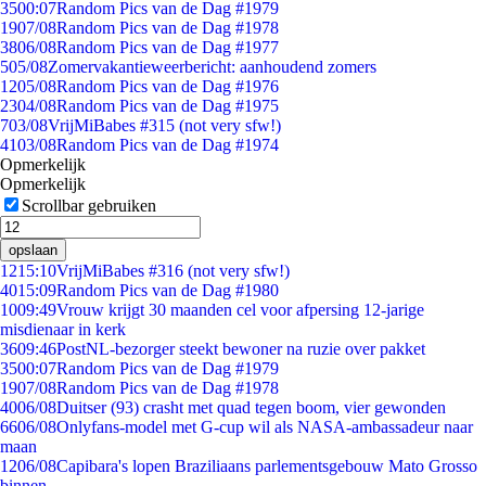
35
00:07
Random Pics van de Dag #1979
19
07/08
Random Pics van de Dag #1978
38
06/08
Random Pics van de Dag #1977
5
05/08
Zomervakantieweerbericht: aanhoudend zomers
12
05/08
Random Pics van de Dag #1976
23
04/08
Random Pics van de Dag #1975
7
03/08
VrijMiBabes #315 (not very sfw!)
41
03/08
Random Pics van de Dag #1974
Opmerkelijk
Opmerkelijk
Scrollbar gebruiken
opslaan
12
15:10
VrijMiBabes #316 (not very sfw!)
40
15:09
Random Pics van de Dag #1980
10
09:49
Vrouw krijgt 30 maanden cel voor afpersing 12-jarige
misdienaar in kerk
36
09:46
PostNL-bezorger steekt bewoner na ruzie over pakket
35
00:07
Random Pics van de Dag #1979
19
07/08
Random Pics van de Dag #1978
40
06/08
Duitser (93) crasht met quad tegen boom, vier gewonden
66
06/08
Onlyfans-model met G-cup wil als NASA-ambassadeur naar
maan
12
06/08
Capibara's lopen Braziliaans parlementsgebouw Mato Grosso
binnen