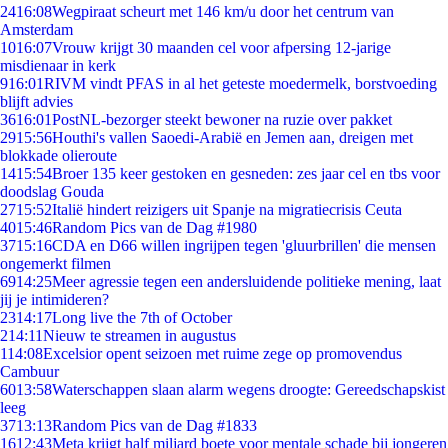
24
16:08
Wegpiraat scheurt met 146 km/u door het centrum van
Amsterdam
10
16:07
Vrouw krijgt 30 maanden cel voor afpersing 12-jarige
misdienaar in kerk
9
16:01
RIVM vindt PFAS in al het geteste moedermelk, borstvoeding
blijft advies
36
16:01
PostNL-bezorger steekt bewoner na ruzie over pakket
29
15:56
Houthi's vallen Saoedi-Arabië en Jemen aan, dreigen met
blokkade olieroute
14
15:54
Broer 135 keer gestoken en gesneden: zes jaar cel en tbs voor
doodslag Gouda
27
15:52
Italië hindert reizigers uit Spanje na migratiecrisis Ceuta
40
15:46
Random Pics van de Dag #1980
37
15:16
CDA en D66 willen ingrijpen tegen 'gluurbrillen' die mensen
ongemerkt filmen
69
14:25
Meer agressie tegen een andersluidende politieke mening, laat
jij je intimideren?
23
14:17
Long live the 7th of October
2
14:11
Nieuw te streamen in augustus
1
14:08
Excelsior opent seizoen met ruime zege op promovendus
Cambuur
60
13:58
Waterschappen slaan alarm wegens droogte: Gereedschapskist
leeg
37
13:13
Random Pics van de Dag #1833
16
12:43
Meta krijgt half miljard boete voor mentale schade bij jongeren