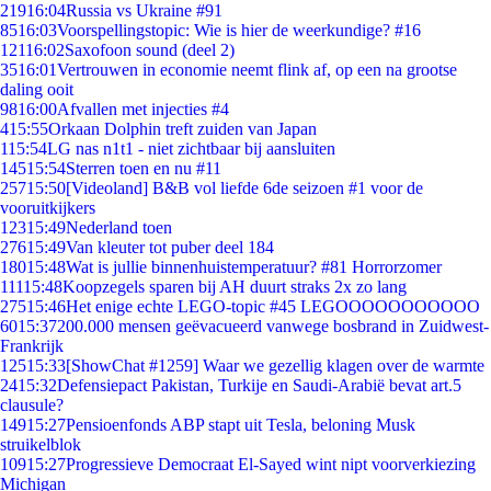
219
16:04
Russia vs Ukraine #91
85
16:03
Voorspellingstopic: Wie is hier de weerkundige? #16
121
16:02
Saxofoon sound (deel 2)
35
16:01
Vertrouwen in economie neemt flink af, op een na grootse
daling ooit
98
16:00
Afvallen met injecties #4
4
15:55
Orkaan Dolphin treft zuiden van Japan
1
15:54
LG nas n1t1 - niet zichtbaar bij aansluiten
145
15:54
Sterren toen en nu #11
257
15:50
[Videoland] B&B vol liefde 6de seizoen #1 voor de
vooruitkijkers
123
15:49
Nederland toen
276
15:49
Van kleuter tot puber deel 184
180
15:48
Wat is jullie binnenhuistemperatuur? #81 Horrorzomer
111
15:48
Koopzegels sparen bij AH duurt straks 2x zo lang
275
15:46
Het enige echte LEGO-topic #45 LEGOOOOOOOOOOO
60
15:37
200.000 mensen geëvacueerd vanwege bosbrand in Zuidwest-
Frankrijk
125
15:33
[ShowChat #1259] Waar we gezellig klagen over de warmte
24
15:32
Defensiepact Pakistan, Turkije en Saudi-Arabië bevat art.5
clausule?
149
15:27
Pensioenfonds ABP stapt uit Tesla, beloning Musk
struikelblok
109
15:27
Progressieve Democraat El-Sayed wint nipt voorverkiezing
Michigan