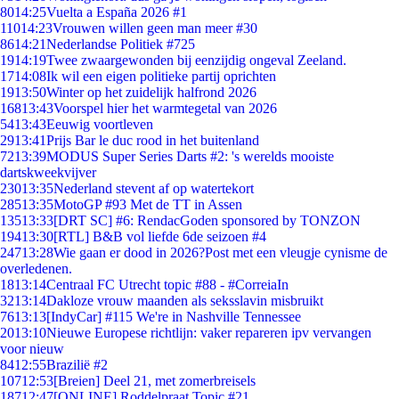
80
14:25
Vuelta a España 2026 #1
110
14:23
Vrouwen willen geen man meer #30
86
14:21
Nederlandse Politiek #725
19
14:19
Twee zwaargewonden bij eenzijdig ongeval Zeeland.
17
14:08
Ik wil een eigen politieke partij oprichten
19
13:50
Winter op het zuidelijk halfrond 2026
168
13:43
Voorspel hier het warmtegetal van 2026
54
13:43
Eeuwig voortleven
29
13:41
Prijs Bar le duc rood in het buitenland
72
13:39
MODUS Super Series Darts #2: 's werelds mooiste
dartskweekvijver
230
13:35
Nederland stevent af op watertekort
285
13:35
MotoGP #93 Met de TT in Assen
135
13:33
[DRT SC] #6: RendacGoden sponsored by TONZON
194
13:30
[RTL] B&B vol liefde 6de seizoen #4
247
13:28
Wie gaan er dood in 2026?Post met een vleugje cynisme de
overledenen.
18
13:14
Centraal FC Utrecht topic #88 - #CorreiaIn
32
13:14
Dakloze vrouw maanden als seksslavin misbruikt
76
13:13
[IndyCar] #115 We're in Nashville Tennessee
20
13:10
Nieuwe Europese richtlijn: vaker repareren ipv vervangen
voor nieuw
84
12:55
Brazilië #2
107
12:53
[Breien] Deel 21, met zomerbreisels
187
12:47
[ONLINE] Roddelpraat Topic #21