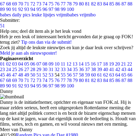
67
68
69
70
71
72
73
74
75
76
77
78
79
80
81
82
83
84
85
86
87
88
89
90
91
92
93
94
95
96
97
98
99
100
babes
daily pics
leuke lijstjes
vrijmibabes
vrijmibo
Submitter:
51
Help ons; deel dit item als je het leuk vond
Heb je een leuk of interessant bericht gevonden dat je graag op FOK!
terug ziet?
Tip ons dan via de submit!
Zoek jij altijd de leukste nieuwtjes en kun je daar leuk over schrijven?
Meld je aan als nieuwsposter!
Paginaoverzicht
01
02
03
04
05
06
07
08
09
10
11
12
13
14
15
16
17
18
19
20
21
22
23
24
25
26
27
28
29
30
31
32
33
34
35
36
37
38
39
40
41
42
43
44
45
46
47
48
49
50
51
52
53
54
55
56
57
58
59
60
61
62
63
64
65
66
67
68
69
70
71
72
73
74
75
76
77
78
79
80
81
82
83
84
85
86
87
88
89
90
91
92
93
94
95
96
97
98
99
100
Danny
Danny is de initiatiefnemer, oprichter en eigenaar van FOK.nl. Hij is
maar zelden serieus, heeft een uitgesproken Rotterdamse mening die
lang niet altijd politiek correct is en bezit de bizarre eigenschap mensen
op de kast te jagen, waar dat eigenlijk nooit de bedoeling is. Houdt van
films, series, tech en gamen, en wil vooral nieuws met een mening.
Meer van Danny
40
15:09
Random Pics van de Dag #1980