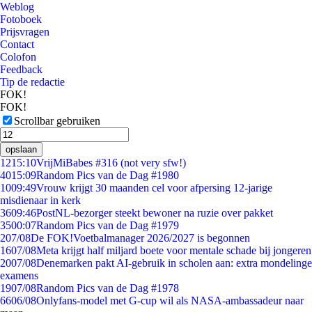
Weblog
Fotoboek
Prijsvragen
Contact
Colofon
Feedback
Tip de redactie
FOK!
FOK!
Scrollbar gebruiken
opslaan
12
15:10
VrijMiBabes #316 (not very sfw!)
40
15:09
Random Pics van de Dag #1980
10
09:49
Vrouw krijgt 30 maanden cel voor afpersing 12-jarige
misdienaar in kerk
36
09:46
PostNL-bezorger steekt bewoner na ruzie over pakket
35
00:07
Random Pics van de Dag #1979
2
07/08
De FOK!Voetbalmanager 2026/2027 is begonnen
16
07/08
Meta krijgt half miljard boete voor mentale schade bij jongeren
20
07/08
Denemarken pakt AI-gebruik in scholen aan: extra mondelinge
examens
19
07/08
Random Pics van de Dag #1978
66
06/08
Onlyfans-model met G-cup wil als NASA-ambassadeur naar