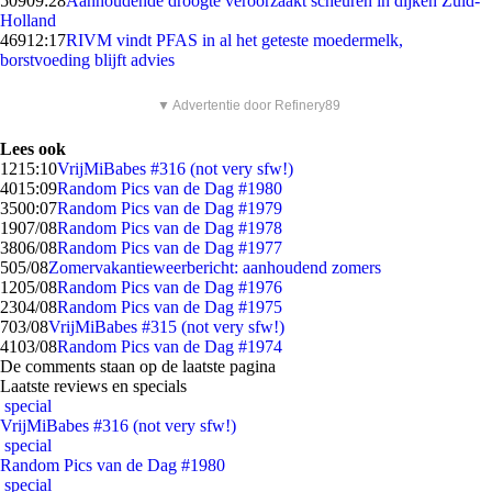
509
09:28
Aanhoudende droogte veroorzaakt scheuren in dijken Zuid-
Holland
469
12:17
RIVM vindt PFAS in al het geteste moedermelk,
borstvoeding blijft advies
▼ Advertentie door Refinery89
Lees ook
12
15:10
VrijMiBabes #316 (not very sfw!)
40
15:09
Random Pics van de Dag #1980
35
00:07
Random Pics van de Dag #1979
19
07/08
Random Pics van de Dag #1978
38
06/08
Random Pics van de Dag #1977
5
05/08
Zomervakantieweerbericht: aanhoudend zomers
12
05/08
Random Pics van de Dag #1976
23
04/08
Random Pics van de Dag #1975
7
03/08
VrijMiBabes #315 (not very sfw!)
41
03/08
Random Pics van de Dag #1974
De comments staan op de laatste pagina
Laatste reviews en specials
special
VrijMiBabes #316 (not very sfw!)
special
Random Pics van de Dag #1980
special