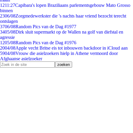
12
11:27
Capibara's lopen Braziliaans parlementsgebouw Mato Grosso
binnen
23
06/08
Zorgmedewerkster die 's nachts haar vriend bezocht terecht
ontslagen
37
06/08
Random Pics van de Dag #1977
34
05/08
Dirk sluit supermarkt op de Wallen na golf van diefstal en
agressie
12
05/08
Random Pics van de Dag #1976
20
04/08
Apple vecht Britse eis tot inbouwen backdoor in iCloud aan
59
04/08
Vrouw die asielzoekers hielp in Athene vermoord door
Afghaanse asielzoeker