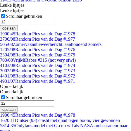
Leuke lijstjes
Leuke lijstjes
Scrollbar gebruiken
opslaan
19
00:45
Random Pics van de Dag #1978
37
06/08
Random Pics van de Dag #1977
5
05/08
Zomervakantieweerbericht: aanhoudend zomers
12
05/08
Random Pics van de Dag #1976
23
04/08
Random Pics van de Dag #1975
7
03/08
VrijMiBabes #315 (not very sfw!)
41
03/08
Random Pics van de Dag #1974
30
02/08
Random Pics van de Dag #1973
44
01/08
Random Pics van de Dag #1972
49
31/07
Random Pics van de Dag #1971
Opmerkelijk
Opmerkelijk
Scrollbar gebruiken
opslaan
19
00:45
Random Pics van de Dag #1978
16
20:11
Duitser (93) crasht met quad tegen boom, vier gewonden
58
14:35
Onlyfans-model met G-cup wil als NASA-ambassadeur naar
maan