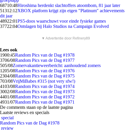
groepsapp
687
10:48
Hiroshima herdenkt slachtoffers atoombom, 81 jaar later
513
12:12
XBOX platform krijgt zijn eigen "Platinum" achievements
dit jaar
489
22:01
PS5-doos waarschuwt voor einde fysieke games
377
22:04
Ontslagen bij Halo Studios na Campaign Evolved
▼ Advertentie door Refinery89
Lees ook
19
00:45
Random Pics van de Dag #1978
37
06/08
Random Pics van de Dag #1977
5
05/08
Zomervakantieweerbericht: aanhoudend zomers
12
05/08
Random Pics van de Dag #1976
23
04/08
Random Pics van de Dag #1975
7
03/08
VrijMiBabes #315 (not very sfw!)
41
03/08
Random Pics van de Dag #1974
30
02/08
Random Pics van de Dag #1973
44
01/08
Random Pics van de Dag #1972
49
31/07
Random Pics van de Dag #1971
De comments staan op de laatste pagina
Laatste reviews en specials
special
Random Pics van de Dag #1978
review