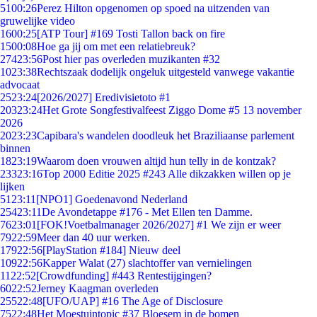
51
00:26
Perez Hilton opgenomen op spoed na uitzenden van
gruwelijke video
16
00:25
[ATP Tour] #169 Tosti Tallon back on fire
15
00:08
Hoe ga jij om met een relatiebreuk?
274
23:56
Post hier pas overleden muzikanten #32
10
23:38
Rechtszaak dodelijk ongeluk uitgesteld vanwege vakantie
advocaat
25
23:24
[2026/2027] Eredivisietoto #1
203
23:24
Het Grote Songfestivalfeest Ziggo Dome #5 13 november
2026
20
23:23
Capibara's wandelen doodleuk het Braziliaanse parlement
binnen
18
23:19
Waarom doen vrouwen altijd hun telly in de kontzak?
233
23:16
Top 2000 Editie 2025 #243 Alle dikzakken willen op je
lijken
51
23:11
[NPO1] Goedenavond Nederland
254
23:11
De Avondetappe #176 - Met Ellen ten Damme.
76
23:01
[FOK!Voetbalmanager 2026/2027] #1 We zijn er weer
79
22:59
Meer dan 40 uur werken.
179
22:56
[PlayStation #184] Nieuw deel
109
22:56
Kapper Walat (27) slachtoffer van vernielingen
11
22:52
[Crowdfunding] #443 Rentestijgingen?
60
22:52
Jerney Kaagman overleden
255
22:48
[UFO/UAP] #16 The Age of Disclosure
75
22:48
Het Moestuintopic #37 Bloesem in de bomen