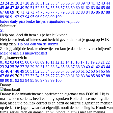
23
24
25
26
27
28
29
30
31
32
33
34
35
36
37
38
39
40
41
42
43
44
45
46
47
48
49
50
51
52
53
54
55
56
57
58
59
60
61
62
63
64
65
66
67
68
69
70
71
72
73
74
75
76
77
78
79
80
81
82
83
84
85
86
87
88
89
90
91
92
93
94
95
96
97
98
99
100
babes
daily pics
leuke lijstjes
vrijmibabes
vrijmibo
Submitter:
51
Help ons; deel dit item als je het leuk vond
Heb je een leuk of interessant bericht gevonden dat je graag op FOK!
terug ziet?
Tip ons dan via de submit!
Zoek jij altijd de leukste nieuwtjes en kun je daar leuk over schrijven?
Meld je aan als nieuwsposter!
Paginaoverzicht
01
02
03
04
05
06
07
08
09
10
11
12
13
14
15
16
17
18
19
20
21
22
23
24
25
26
27
28
29
30
31
32
33
34
35
36
37
38
39
40
41
42
43
44
45
46
47
48
49
50
51
52
53
54
55
56
57
58
59
60
61
62
63
64
65
66
67
68
69
70
71
72
73
74
75
76
77
78
79
80
81
82
83
84
85
86
87
88
89
90
91
92
93
94
95
96
97
98
99
100
Danny
Danny is de initiatiefnemer, oprichter en eigenaar van FOK.nl. Hij is
maar zelden serieus, heeft een uitgesproken Rotterdamse mening die
lang niet altijd politiek correct is en bezit de bizarre eigenschap mensen
op de kast te jagen, waar dat eigenlijk nooit de bedoeling is. Houdt van
films, series, tech en gamen, en wil vooral nieuws met een mening.