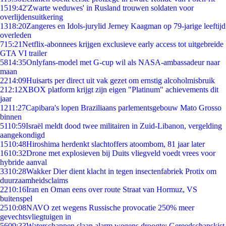
15
19:42
'Zwarte weduwes' in Rusland trouwen soldaten voor
overlijdensuitkering
13
18:20
Zangeres en Idols-jurylid Jerney Kaagman op 79-jarige leeftijd
overleden
7
15:21
Netflix-abonnees krijgen exclusieve early access tot uitgebreide
GTA VI trailer
58
14:35
Onlyfans-model met G-cup wil als NASA-ambassadeur naar
maan
22
14:09
Huisarts per direct uit vak gezet om ernstig alcoholmisbruik
2
12:12
XBOX platform krijgt zijn eigen "Platinum" achievements dit
jaar
12
11:27
Capibara's lopen Braziliaans parlementsgebouw Mato Grosso
binnen
51
10:59
Israël meldt dood twee militairen in Zuid-Libanon, vergelding
aangekondigd
15
10:48
Hiroshima herdenkt slachtoffers atoombom, 81 jaar later
16
10:32
Drone met explosieven bij Duits vliegveld voedt vrees voor
hybride aanval
33
10:28
Wakker Dier dient klacht in tegen insectenfabriek Protix om
duurzaamheidsclaims
22
10:16
Iran en Oman eens over route Straat van Hormuz, VS
buitenspel
25
10:08
NAVO zet wegens Russische provocatie 250% meer
gevechtsvliegtuigen in
56
09:33
Waterschappen slaan alarm wegens droogte: Gereedschapskist