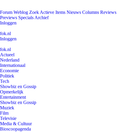
Forum
Weblog
Zoek
Actieve Items
Nieuws
Columns
Reviews
Previews
Specials
Archief
Inloggen
fok.nl
Inloggen
fok.nl
Actueel
Nederland
Internationaal
Economie
Politiek
Tech
Showbiz en Gossip
Opmerkelijk
Entertainment
Showbiz en Gossip
Muziek
Film
Televisie
Media & Cultuur
Bioscoopagenda