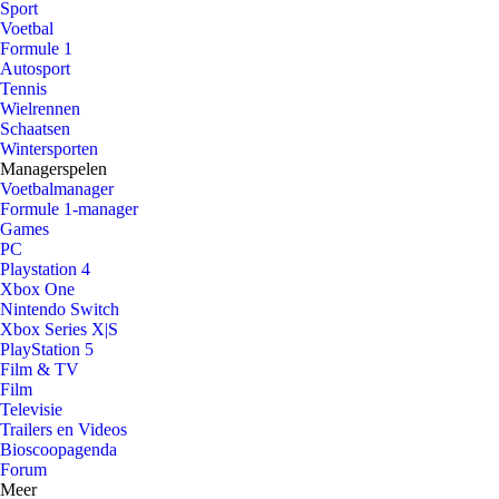
Sport
Voetbal
Formule 1
Autosport
Tennis
Wielrennen
Schaatsen
Wintersporten
Managerspelen
Voetbalmanager
Formule 1-manager
Games
PC
Playstation 4
Xbox One
Nintendo Switch
Xbox Series X|S
PlayStation 5
Film & TV
Film
Televisie
Trailers en Videos
Bioscoopagenda
Forum
Meer