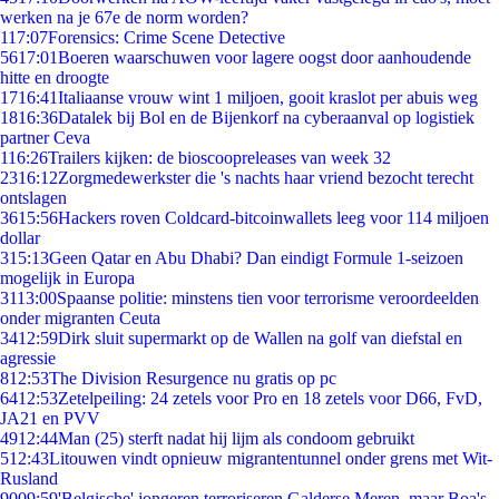
werken na je 67e de norm worden?
1
17:07
Forensics: Crime Scene Detective
56
17:01
Boeren waarschuwen voor lagere oogst door aanhoudende
hitte en droogte
17
16:41
Italiaanse vrouw wint 1 miljoen, gooit kraslot per abuis weg
18
16:36
Datalek bij Bol en de Bijenkorf na cyberaanval op logistiek
partner Ceva
1
16:26
Trailers kijken: de bioscoopreleases van week 32
23
16:12
Zorgmedewerkster die 's nachts haar vriend bezocht terecht
ontslagen
36
15:56
Hackers roven Coldcard-bitcoinwallets leeg voor 114 miljoen
dollar
3
15:13
Geen Qatar en Abu Dhabi? Dan eindigt Formule 1-seizoen
mogelijk in Europa
31
13:00
Spaanse politie: minstens tien voor terrorisme veroordeelden
onder migranten Ceuta
34
12:59
Dirk sluit supermarkt op de Wallen na golf van diefstal en
agressie
8
12:53
The Division Resurgence nu gratis op pc
64
12:53
Zetelpeiling: 24 zetels voor Pro en 18 zetels voor D66, FvD,
JA21 en PVV
49
12:44
Man (25) sterft nadat hij lijm als condoom gebruikt
5
12:43
Litouwen vindt opnieuw migrantentunnel onder grens met Wit-
Rusland
90
09:59
'Belgische' jongeren terroriseren Galderse Meren, maar Boa's