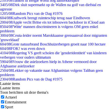
21
05/08
Tanken in België wordt nóg aantrekkelijker
34
05/08
Dirk sluit supermarkt op de Wallen na golf van diefstal en
agressie
12
05/08
Random Pics van de Dag #1976
6
04/08
Kraftwerk brengt ruimteschip terug naar Eindhoven
20
04/08
Apple vecht Britse eis tot inbouwen backdoor in iCloud aan
85
04/08
'Witte' mannen discrimineren is volgens OM geen enkel
probleem
30
04/08
Ceuta-leider noemt Marokkaanse grensaanval door migranten
'gruweldaad'
6
04/08
Grote natuurbrand Boschhuizerbergen groeit naar 100 hectare
6
04/08
FOK! was even down
41
04/08
Regering VS geeft scholen die 'genderidentiteit' van kinderen
verbergen voor ouders ultimatum
59
04/08
Vrouw die asielzoekers hielp in Athene vermoord door
Afghaanse asielzoeker
25
04/08
Lekker op vakantie naar Afghanistan volgens Taliban geen
probleem
23
04/08
Random Pics van de Dag #1975
Laatste items
Laatste items
Toon berichten uit deze thema's
Actueel
Entertainment
Sport