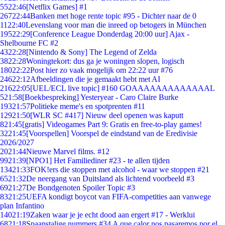
55
22:46
[Netflix Games] #1
267
22:44
Banken met hoge rente topic #95 - Dichter naar de 0
11
22:40
Levenslang voor man die inreed op betogers in München
195
22:29
[Conference League Donderdag 20:00 uur] Ajax -
Shelbourne FC #2
43
22:28
[Nintendo & Sony] The Legend of Zelda
38
22:28
Woningtekort: dus ga je woningen slopen, logisch
180
22:22
Post hier zo vaak mogelijk om 22:22 uur #76
246
22:12
Afbeeldingen die je gemaakt hebt met AI
216
22:05
[UEL/ECL live topic] #160 GOAAAAAAAAAAAAAL
5
21:58
[Boekbespreking] Yesteryear - Caro Claire Burke
193
21:57
Politieke meme's en spotprenten #11
129
21:50
[WLR SC #417] Nieuw deel openen was kaputt
8
21:45
[gratis] Videogames Part 9: Gratis en free-to-play games!
32
21:45
[Voorspellen] Voorspel de eindstand van de Eredivisie
2026/2027
20
21:44
Nieuwe Marvel films. #12
99
21:39
[NPO1] Het Familiediner #23 - te allen tijden
134
21:33
FOK!ers die stoppen met alcohol - waar we stoppen #21
65
21:32
De neergang van Duitsland als lichtend voorbeeld #3
69
21:27
De Bondgenoten Spoiler Topic #3
83
21:25
UEFA kondigt boycot van FIFA-competities aan vanwege
plan Infantino
140
21:19
Zaken waar je je echt dood aan ergert #17 - Werklui
68
21:18
Spaanstalige nummers #34 A que calor nos pasaremos por el