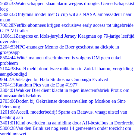
56
06:33
Waterschappen slaan alarm wegens droogte: Gereedschapskist
leeg
58
06:32
Onlyfans-model met G-cup wil als NASA-ambassadeur naar
maan
7
06:28
Netflix-abonnees krijgen exclusieve early access tot uitgebreide
GTA VI trailer
13
06:11
Zangeres en Idols-jurylid Jerney Kaagman op 79-jarige leeftijd
overleden
22
04:53
NPO-manager Menno de Boer geschorst na dickpic in
groepsapp
85
04:44
'Witte' mannen discrimineren is volgens OM geen enkel
probleem
51
04:38
Israël meldt dood twee militairen in Zuid-Libanon, vergelding
aangekondigd
9
04:27
Ontslagen bij Halo Studios na Campaign Evolved
37
04:13
Random Pics van de Dag #1977
33
04:01
Wakker Dier dient klacht in tegen insectenfabriek Protix om
duurzaamheidsclaims
27
03:06
Doden bij Oekraïense droneaanvallen op Moskou en Sint-
Petersburg
12
01:08
Accell, moederbedrijf Sparta en Batavus, vraagt uitstel van
betaling aan
34
01:01
Kind overleden na aanrijding door AH-bestelbus in Dordrecht
53
00:28
Van den Brink zet nog eens 14 gemeenten onder toezicht om
spreidingswet