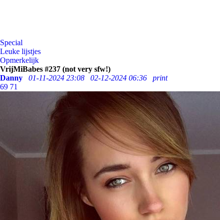
Special
Leuke lijstjes
Opmerkelijk
VrijMiBabes #237 (not very sfw!)
Danny
01-11-2024 23:08
02-12-2024 06:36
print
69
71