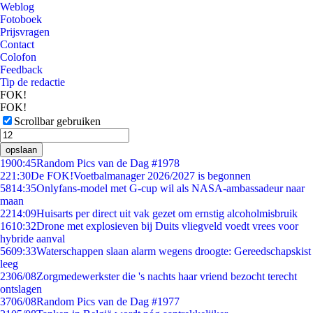
Weblog
Fotoboek
Prijsvragen
Contact
Colofon
Feedback
Tip de redactie
FOK!
FOK!
Scrollbar gebruiken
opslaan
19
00:45
Random Pics van de Dag #1978
2
21:30
De FOK!Voetbalmanager 2026/2027 is begonnen
58
14:35
Onlyfans-model met G-cup wil als NASA-ambassadeur naar
maan
22
14:09
Huisarts per direct uit vak gezet om ernstig alcoholmisbruik
16
10:32
Drone met explosieven bij Duits vliegveld voedt vrees voor
hybride aanval
56
09:33
Waterschappen slaan alarm wegens droogte: Gereedschapskist
leeg
23
06/08
Zorgmedewerkster die 's nachts haar vriend bezocht terecht
ontslagen
37
06/08
Random Pics van de Dag #1977