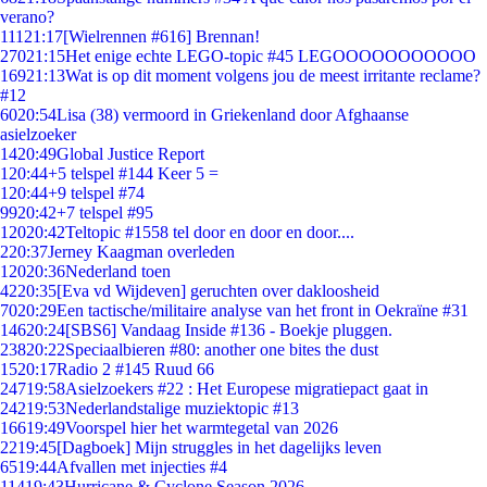
verano?
111
21:17
[Wielrennen #616] Brennan!
270
21:15
Het enige echte LEGO-topic #45 LEGOOOOOOOOOOO
169
21:13
Wat is op dit moment volgens jou de meest irritante reclame?
#12
60
20:54
Lisa (38) vermoord in Griekenland door Afghaanse
asielzoeker
14
20:49
Global Justice Report
1
20:44
+5 telspel #144 Keer 5 =
1
20:44
+9 telspel #74
99
20:42
+7 telspel #95
120
20:42
Teltopic #1558 tel door en door en door....
2
20:37
Jerney Kaagman overleden
120
20:36
Nederland toen
42
20:35
[Eva vd Wijdeven] geruchten over dakloosheid
70
20:29
Een tactische/militaire analyse van het front in Oekraïne #31
146
20:24
[SBS6] Vandaag Inside #136 - Boekje pluggen.
238
20:22
Speciaalbieren #80: another one bites the dust
15
20:17
Radio 2 #145 Ruud 66
247
19:58
Asielzoekers #22 : Het Europese migratiepact gaat in
242
19:53
Nederlandstalige muziektopic #13
166
19:49
Voorspel hier het warmtegetal van 2026
22
19:45
[Dagboek] Mijn struggles in het dagelijks leven
65
19:44
Afvallen met injecties #4
114
19:43
Hurricane & Cyclone Season 2026