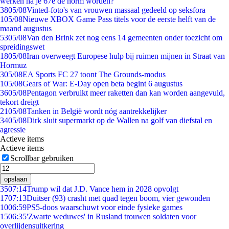
werken na je 67e de norm worden?
38
05/08
Vinted-foto's van vrouwen massaal gedeeld op seksfora
1
05/08
Nieuwe XBOX Game Pass titels voor de eerste helft van de
maand augustus
53
05/08
Van den Brink zet nog eens 14 gemeenten onder toezicht om
spreidingswet
18
05/08
Iran overweegt Europese hulp bij ruimen mijnen in Straat van
Hormuz
3
05/08
EA Sports FC 27 toont The Grounds-modus
1
05/08
Gears of War: E-Day open beta begint 6 augustus
36
05/08
Pentagon verbruikt meer raketten dan kan worden aangevuld,
tekort dreigt
21
05/08
Tanken in België wordt nóg aantrekkelijker
34
05/08
Dirk sluit supermarkt op de Wallen na golf van diefstal en
agressie
Actieve items
Actieve items
Scrollbar gebruiken
opslaan
35
07:14
Trump wil dat J.D. Vance hem in 2028 opvolgt
17
07:13
Duitser (93) crasht met quad tegen boom, vier gewonden
10
06:59
PS5-doos waarschuwt voor einde fysieke games
15
06:35
'Zwarte weduwes' in Rusland trouwen soldaten voor
overlijdensuitkering