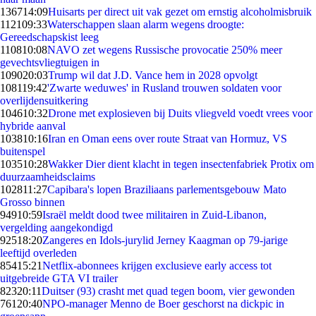
1367
14:09
Huisarts per direct uit vak gezet om ernstig alcoholmisbruik
1121
09:33
Waterschappen slaan alarm wegens droogte:
Gereedschapskist leeg
1108
10:08
NAVO zet wegens Russische provocatie 250% meer
gevechtsvliegtuigen in
1090
20:03
Trump wil dat J.D. Vance hem in 2028 opvolgt
1081
19:42
'Zwarte weduwes' in Rusland trouwen soldaten voor
overlijdensuitkering
1046
10:32
Drone met explosieven bij Duits vliegveld voedt vrees voor
hybride aanval
1038
10:16
Iran en Oman eens over route Straat van Hormuz, VS
buitenspel
1035
10:28
Wakker Dier dient klacht in tegen insectenfabriek Protix om
duurzaamheidsclaims
1028
11:27
Capibara's lopen Braziliaans parlementsgebouw Mato
Grosso binnen
949
10:59
Israël meldt dood twee militairen in Zuid-Libanon,
vergelding aangekondigd
925
18:20
Zangeres en Idols-jurylid Jerney Kaagman op 79-jarige
leeftijd overleden
854
15:21
Netflix-abonnees krijgen exclusieve early access tot
uitgebreide GTA VI trailer
823
20:11
Duitser (93) crasht met quad tegen boom, vier gewonden
761
20:40
NPO-manager Menno de Boer geschorst na dickpic in