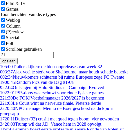
Film & Tv
Games
Toon berichten van deze types
Weblog
Column
(P)review
Special
Poll
Scrollbar gebruiken
opslaan
1
05:00
Trailers kijken: de bioscoopreleases van week 32
0
03:37
Ajax veel te sterk voor Shelbourne, maar houdt schade beperkt
0
02:34
Nieuwkomers schitteren bij ruime Europese zege FC Twente
19
00:45
Random Pics van de Dag #1978
9
22:04
Ontslagen bij Halo Studios na Campaign Evolved
10
22:01
PS5-doos waarschuwt voor einde fysieke games
2
21:30
De FOK!Voetbalmanager 2026/2027 is begonnen
2
21:03
Le Court wint na nerveuze finale, Pieterse derde
22
20:40
NPO-manager Menno de Boer geschorst na dickpic in
groepsapp
17
20:11
Duitser (93) crasht met quad tegen boom, vier gewonden
34
20:03
Trump wil dat J.D. Vance hem in 2028 opvolgt
1
19:50
Lemmen boekt eerste profzege in zware Ronde van Polen-rit