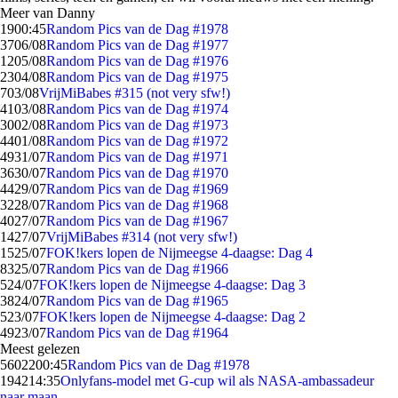
Meer van Danny
19
00:45
Random Pics van de Dag #1978
37
06/08
Random Pics van de Dag #1977
12
05/08
Random Pics van de Dag #1976
23
04/08
Random Pics van de Dag #1975
7
03/08
VrijMiBabes #315 (not very sfw!)
41
03/08
Random Pics van de Dag #1974
30
02/08
Random Pics van de Dag #1973
44
01/08
Random Pics van de Dag #1972
49
31/07
Random Pics van de Dag #1971
36
30/07
Random Pics van de Dag #1970
44
29/07
Random Pics van de Dag #1969
32
28/07
Random Pics van de Dag #1968
40
27/07
Random Pics van de Dag #1967
14
27/07
VrijMiBabes #314 (not very sfw!)
15
25/07
FOK!kers lopen de Nijmeegse 4-daagse: Dag 4
83
25/07
Random Pics van de Dag #1966
5
24/07
FOK!kers lopen de Nijmeegse 4-daagse: Dag 3
38
24/07
Random Pics van de Dag #1965
5
23/07
FOK!kers lopen de Nijmeegse 4-daagse: Dag 2
49
23/07
Random Pics van de Dag #1964
Meest gelezen
56022
00:45
Random Pics van de Dag #1978
1942
14:35
Onlyfans-model met G-cup wil als NASA-ambassadeur
naar maan