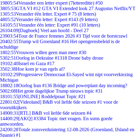
198
05:54
Verander een letter expert (7lettereditie) #50
38
05:53
GTA VI #12 GTA VI Extended look 27 Augustus Netflix/YT
13
05:53
Verander één letter. Expert # 75 (8 letters)
48
05:52
Verander één letter: Expert #143 (9 letters)
141
05:51
Verander één letter: Expert #91 (10 letters)
261
04:09
[Dagboek] Veel aan hoofd - Deel 27
239
03:54
Tour de France femmes 2026 #3 Tijd voor de borstcrawl
204
02:55
Trump wil Groenland #16 Het opengrensbeleid is de
schuldige
18
02:55
Vrouwen willen geen man meer #30
53
02:51
Oorlog in Oekraïne #1318 Drone baby drone
191
02:40
Israel en Gaza #17
35
02:38
Hoe kom je van egels af?
101
02:29
Progressieve Democraat El-Sayed wint nipt voorverkiezing
Michigan
188
02:18
Oorlog Iran #136 Bridge and powerplant day incoming?
50
02:08
Het grote dagelijkse Trump nieuws topic #31
181
01:55
[ONLINE] Roddelpraat Topic #21
228
01:02
[Videoland] B&B vol liefde 6de seizoen #1 voor de
vooruitkijkers
149
00:31
[RTL] B&B vol liefde 6de seizoen #4
144
00:29
[AKQ] #3384 Topic met vragen. En soms goede
antwoorden.
242
00:28
Totale zonsverduistering 12-08-2026 (Groenland, IJsland en
Spanje) #1