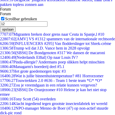
pakken topless zonnen aan
Forum
Forum
Scrollbar gebruiken
opslaan
77
07:07
Migranten breken door grens naar Ceuta in Spanje,l #10
228
07:02
[AMV] VS #1312 spammers van de internationale rechtsorde
62
06:59
[INFLUENCERS #295] Van flodderslinger tot Shrek-crème
13
06:58
Trump wil dat J.D. Vance hem in 2028 opvolgt
213
06:56
[SBS6] De Bondgenoten #317 We dansen de macaroni
124
06:49
[Nederlands Elftal] Op naar Louis IV?
18
06:47
Pinda-allergie? Andermans poep slikken helpt misschien
18
06:40
Managarm's boerderij deel #5.1
96
06:37
Het grote goedemorgen topic #3
164
06:28
Wat is jullie binnenhuistemperatuur? #81 Horrorzomer
177
06:27
Touwtrekken 2.0 #636 - Team 1 beste team *G* *O*
32
06:27
Zou je vreemdgaan in een relatie kunnen vergeven?
189
06:23
[SBS6] De Oranjezomer #10 Helene je kan het niet stop
ermee
10
06:16
Tony Scott (54) overleden
22
06:14
Klacht ingediend tegen grootste insectenfabriek ter wereld
104
06:12
NPO-manager Menno de Boer (47) op non-actief stuurde
dick-pic rond