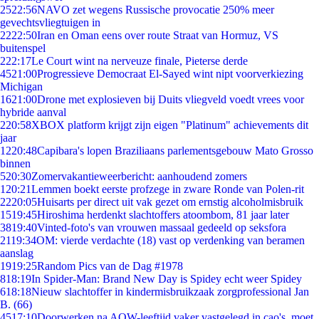
25
22:56
NAVO zet wegens Russische provocatie 250% meer
gevechtsvliegtuigen in
22
22:50
Iran en Oman eens over route Straat van Hormuz, VS
buitenspel
2
22:17
Le Court wint na nerveuze finale, Pieterse derde
45
21:00
Progressieve Democraat El-Sayed wint nipt voorverkiezing
Michigan
16
21:00
Drone met explosieven bij Duits vliegveld voedt vrees voor
hybride aanval
2
20:58
XBOX platform krijgt zijn eigen "Platinum" achievements dit
jaar
12
20:48
Capibara's lopen Braziliaans parlementsgebouw Mato Grosso
binnen
5
20:30
Zomervakantieweerbericht: aanhoudend zomers
1
20:21
Lemmen boekt eerste profzege in zware Ronde van Polen-rit
22
20:05
Huisarts per direct uit vak gezet om ernstig alcoholmisbruik
15
19:45
Hiroshima herdenkt slachtoffers atoombom, 81 jaar later
38
19:40
Vinted-foto's van vrouwen massaal gedeeld op seksfora
21
19:34
OM: vierde verdachte (18) vast op verdenking van beramen
aanslag
19
19:25
Random Pics van de Dag #1978
8
18:19
In Spider-Man: Brand New Day is Spidey echt weer Spidey
6
18:18
Nieuw slachtoffer in kindermisbruikzaak zorgprofessional Jan
B. (66)
45
17:10
Doorwerken na AOW-leeftijd vaker vastgelegd in cao's, moet