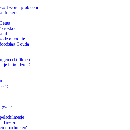
ekort wordt probleem
ar in kerk
 Ceuta
 Marokko
land
kade olieroute
r doodslag Gouda
ongemerkt filmen
ij je intimideren?
uur
 leeg
agwater
pelschilmesje
an Breda
pen doorbreken'