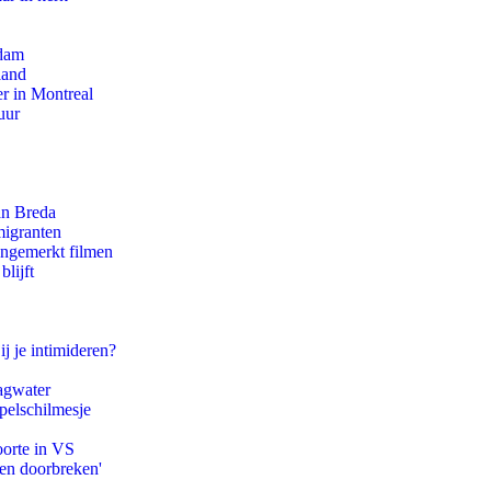
rdam
land
r in Montreal
uur
an Breda
migranten
ongemerkt filmen
lijft
ij je intimideren?
agwater
pelschilmesje
oorte in VS
pen doorbreken'