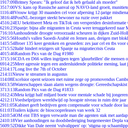
19
17:09
Britney Spears: "Ik geloof dat ik heb gefaald als moeder"
35
17:00
VS: kans op Russische aanval op NAVO-land groeit, munitiet
11
16:48
Vrouw krijgt 30 maanden cel voor afpersing 12-jarige misdiena
38
16:48
PostNL-bezorger steekt bewoner na ruzie over pakket
45
16:24
EU bekritiseert Meta en TikTok om verspreiden desinformatie
62
16:23
Spanje: bijna alle migranten in Ceuta weer teruggekeerd naar
7
16:10
Aanhoudende droogte veroorzaakt scheuren in dijken Zuid-Hol
29
15:56
Houthi's vallen Saoedi-Arabië en Jemen aan, dreigen met blok
14
15:54
Broer 135 keer gestoken en gesneden: zes jaar cel en tbs voo
27
15:52
Italië hindert reizigers uit Spanje na migratiecrisis Ceuta
40
15:46
Random Pics van de Dag #1980
37
15:16
CDA en D66 willen ingrijpen tegen 'gluurbrillen' die mensen 
69
14:25
Meer agressie tegen een andersluidende politieke mening, laat j
23
14:17
Long live the 7th of October
2
14:11
Nieuw te streamen in augustus
1
14:08
Excelsior opent seizoen met ruime zege op promovendus Camb
60
13:58
Waterschappen slaan alarm wegens droogte: Gereedschapskist
37
13:13
Random Pics van de Dag #1833
16
12:43
Meta krijgt half miljard boete voor mentale schade bij jongeren
42
12:11
Voedselprijzen wereldwijd op hoogste niveau in ruim drie jaar
29
11:05
Kabinet geeft bedrijven geen compensatie voor schade door la
6
11:03
Trailers kijken: de bioscoopreleases van week 32
24
10:54
OM eist TBS tegen verwarde man die agenten stak met aardap
24
10:18
Vier aanhoudingen na doodsbedreiging burgemeester Depla v
56
09:52
Dikke Van Dale neemt 'vulvalippen' op: 'stigma op schaamlip