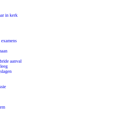
ar in kerk
e examens
maan
bride aanval
 leeg
tslagen
ssie
eem