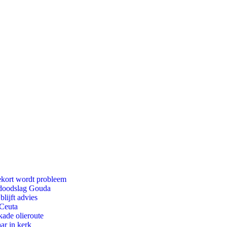
ekort wordt probleem
r doodslag Gouda
lijft advies
 Ceuta
kade olieroute
ar in kerk