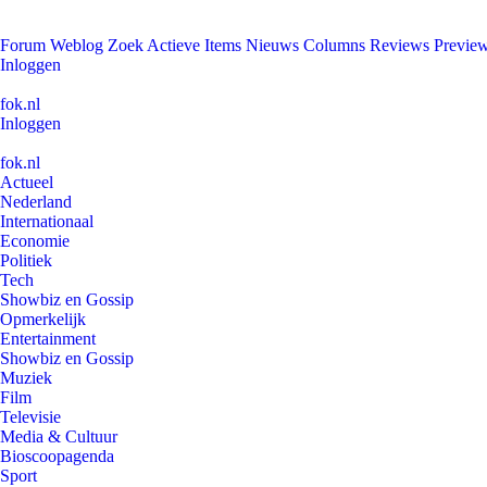
Forum
Weblog
Zoek
Actieve Items
Nieuws
Columns
Reviews
Previe
Inloggen
fok.nl
Inloggen
fok.nl
Actueel
Nederland
Internationaal
Economie
Politiek
Tech
Showbiz en Gossip
Opmerkelijk
Entertainment
Showbiz en Gossip
Muziek
Film
Televisie
Media & Cultuur
Bioscoopagenda
Sport