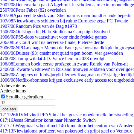
20
07/08
Denemarken pakt AI-gebruik in scholen aan: extra mondeling
25
07/08
Peter Faber (82) overleden
0
07/08
Ajax veel te sterk voor Shelbourne, maar houdt schade beperkt
1
07/08
Nieuwkomers schitteren bij ruime Europese zege FC Twente
19
07/08
Random Pics van de Dag #1978
15
06/08
Ontslagen bij Halo Studios na Campaign Evolved
19
06/08
PS5-doos waarschuwt voor einde fysieke games
2
06/08
Le Court wint na nerveuze finale, Pieterse derde
29
06/08
NPO-manager Menno de Boer geschorst na dickpic in groeps
40
06/08
Duitser (93) crasht met quad tegen boom, vier gewonden
47
06/08
Trump wil dat J.D. Vance hem in 2028 opvolgt
1
06/08
Lemmen boekt eerste profzege in zware Ronde van Polen-rit
24
06/08
'Zwarte weduwes' in Rusland trouwen soldaten voor overlijden
14
06/08
Zangeres en Idols-jurylid Jerney Kaagman op 79-jarige leeftij
10
06/08
Netflix-abonnees krijgen exclusieve early access tot uitgebreid
Actieve items
Actieve items
Scrollbar gebruiken
opslaan
12
17:26
RIVM vindt PFAS in al het geteste moedermelk, borstvoeding b
6
17:16
Jesus Simulator komt naar Nintendo Switch
25
17:16
Wegpiraat scheurt met 146 km/u door het centrum van Amste
4
17:13
Niewiadoma profiteert van pokerspel en grijpt geel op Ventoux