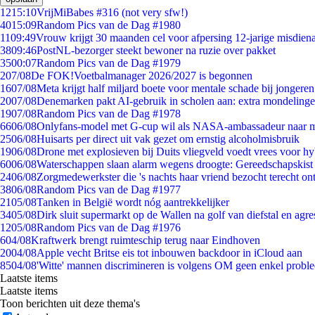
12
15:10
VrijMiBabes #316 (not very sfw!)
40
15:09
Random Pics van de Dag #1980
11
09:49
Vrouw krijgt 30 maanden cel voor afpersing 12-jarige misdiena
38
09:46
PostNL-bezorger steekt bewoner na ruzie over pakket
35
00:07
Random Pics van de Dag #1979
2
07/08
De FOK!Voetbalmanager 2026/2027 is begonnen
16
07/08
Meta krijgt half miljard boete voor mentale schade bij jongeren
20
07/08
Denemarken pakt AI-gebruik in scholen aan: extra mondeling
19
07/08
Random Pics van de Dag #1978
66
06/08
Onlyfans-model met G-cup wil als NASA-ambassadeur naar 
25
06/08
Huisarts per direct uit vak gezet om ernstig alcoholmisbruik
19
06/08
Drone met explosieven bij Duits vliegveld voedt vrees voor hy
60
06/08
Waterschappen slaan alarm wegens droogte: Gereedschapskist
24
06/08
Zorgmedewerkster die 's nachts haar vriend bezocht terecht on
38
06/08
Random Pics van de Dag #1977
21
05/08
Tanken in België wordt nóg aantrekkelijker
34
05/08
Dirk sluit supermarkt op de Wallen na golf van diefstal en agre
12
05/08
Random Pics van de Dag #1976
6
04/08
Kraftwerk brengt ruimteschip terug naar Eindhoven
20
04/08
Apple vecht Britse eis tot inbouwen backdoor in iCloud aan
85
04/08
'Witte' mannen discrimineren is volgens OM geen enkel probl
Laatste items
Laatste items
Toon berichten uit deze thema's