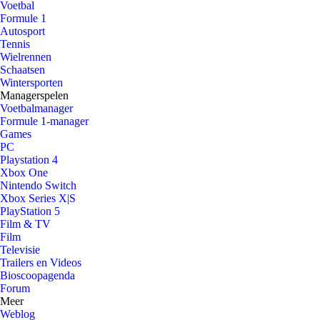
Voetbal
Formule 1
Autosport
Tennis
Wielrennen
Schaatsen
Wintersporten
Managerspelen
Voetbalmanager
Formule 1-manager
Games
PC
Playstation 4
Xbox One
Nintendo Switch
Xbox Series X|S
PlayStation 5
Film & TV
Film
Televisie
Trailers en Videos
Bioscoopagenda
Forum
Meer
Weblog