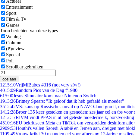
Actueel
Entertainment
Sport
Film & Tv
Games
Toon berichten van deze types
Weblog
Column
(P)review
Special
Poll
Scrollbar gebruiken
opslaan
12
15:10
VrijMiBabes #316 (not very sfw!)
40
15:09
Random Pics van de Dag #1980
6
15:00
Jesus Simulator komt naar Nintendo Switch
19
13:26
Britney Spears: "Ik geloof dat ik heb gefaald als moeder"
35
12:42
VS: kans op Russische aanval op NAVO-land groeit, munitiet
14
12:28
Broer 135 keer gestoken en gesneden: zes jaar cel en tbs voo
12
12:17
RIVM vindt PFAS in al het geteste moedermelk, borstvoeding b
45
10:16
EU bekritiseert Meta en TikTok om verspreiden desinformatie
29
09:53
Houthi's vallen Saoedi-Arabië en Jemen aan, dreigen met blok
11
09:49
Vrouw krijgt 30 maanden cel voor afpersing 12-jarige misdiena