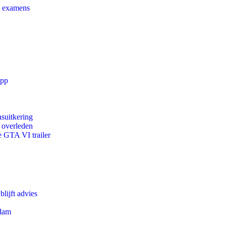
e examens
app
suitkering
d overleden
e GTA VI trailer
lijft advies
rdam