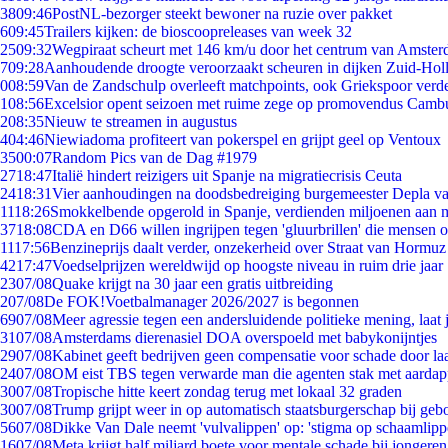
38
09:46
PostNL-bezorger steekt bewoner na ruzie over pakket
6
09:45
Trailers kijken: de bioscoopreleases van week 32
25
09:32
Wegpiraat scheurt met 146 km/u door het centrum van Amste
7
09:28
Aanhoudende droogte veroorzaakt scheuren in dijken Zuid-Hol
0
08:59
Van de Zandschulp overleeft matchpoints, ook Griekspoor verde
1
08:56
Excelsior opent seizoen met ruime zege op promovendus Camb
2
08:35
Nieuw te streamen in augustus
4
04:46
Niewiadoma profiteert van pokerspel en grijpt geel op Ventoux
35
00:07
Random Pics van de Dag #1979
27
18:47
Italië hindert reizigers uit Spanje na migratiecrisis Ceuta
24
18:31
Vier aanhoudingen na doodsbedreiging burgemeester Depla v
11
18:26
Smokkelbende opgerold in Spanje, verdienden miljoenen aan 
37
18:08
CDA en D66 willen ingrijpen tegen 'gluurbrillen' die mensen 
11
17:56
Benzineprijs daalt verder, onzekerheid over Straat van Hormuz b
42
17:47
Voedselprijzen wereldwijd op hoogste niveau in ruim drie jaar
23
07/08
Quake krijgt na 30 jaar een gratis uitbreiding
2
07/08
De FOK!Voetbalmanager 2026/2027 is begonnen
69
07/08
Meer agressie tegen een andersluidende politieke mening, laat j
31
07/08
Amsterdams dierenasiel DOA overspoeld met babykonijntjes
29
07/08
Kabinet geeft bedrijven geen compensatie voor schade door la
24
07/08
OM eist TBS tegen verwarde man die agenten stak met aardap
30
07/08
Tropische hitte keert zondag terug met lokaal 32 graden
30
07/08
Trump grijpt weer in op automatisch staatsburgerschap bij geb
56
07/08
Dikke Van Dale neemt 'vulvalippen' op: 'stigma op schaamlip
16
07/08
Meta krijgt half miljard boete voor mentale schade bij jongeren