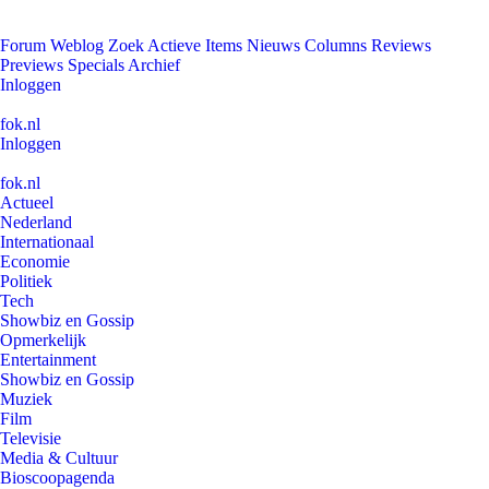
Forum
Weblog
Zoek
Actieve Items
Nieuws
Columns
Reviews
Previews
Specials
Archief
Inloggen
fok.nl
Inloggen
fok.nl
Actueel
Nederland
Internationaal
Economie
Politiek
Tech
Showbiz en Gossip
Opmerkelijk
Entertainment
Showbiz en Gossip
Muziek
Film
Televisie
Media & Cultuur
Bioscoopagenda