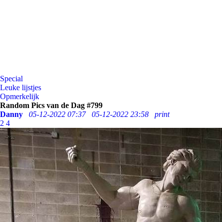
Special
Leuke lijstjes
Opmerkelijk
Random Pics van de Dag #799
Danny
05-12-2022 07:37
05-12-2022 23:58
print
2
4