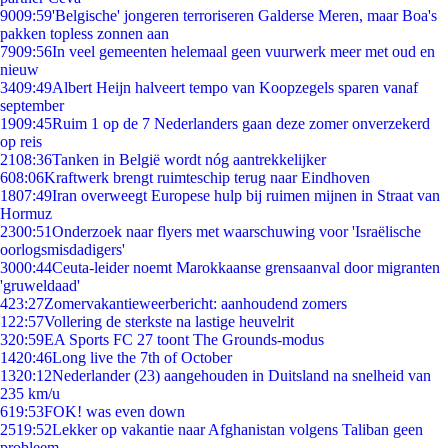
90
09:59
'Belgische' jongeren terroriseren Galderse Meren, maar Boa's
pakken topless zonnen aan
79
09:56
In veel gemeenten helemaal geen vuurwerk meer met oud en
nieuw
34
09:49
Albert Heijn halveert tempo van Koopzegels sparen vanaf
september
19
09:45
Ruim 1 op de 7 Nederlanders gaan deze zomer onverzekerd
op reis
21
08:36
Tanken in België wordt nóg aantrekkelijker
6
08:06
Kraftwerk brengt ruimteschip terug naar Eindhoven
18
07:49
Iran overweegt Europese hulp bij ruimen mijnen in Straat van
Hormuz
23
00:51
Onderzoek naar flyers met waarschuwing voor 'Israëlische
oorlogsmisdadigers'
30
00:44
Ceuta-leider noemt Marokkaanse grensaanval door migranten
'gruweldaad'
4
23:27
Zomervakantieweerbericht: aanhoudend zomers
1
22:57
Vollering de sterkste na lastige heuvelrit
3
20:59
EA Sports FC 27 toont The Grounds-modus
14
20:46
Long live the 7th of October
13
20:12
Nederlander (23) aangehouden in Duitsland na snelheid van
235 km/u
6
19:53
FOK! was even down
25
19:52
Lekker op vakantie naar Afghanistan volgens Taliban geen
probleem