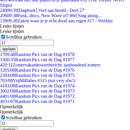
Stops)
249
09:39
[Dagboek] Veel aan hoofd - Deel 27
206
09:38
Punk, disco, New Wave of? #60 Sing along...
139
09:38
Zaken waar je je echt dood aan ergert #17 - Werklui
Leuke lijstjes
Leuke lijstjes
Scrollbar gebruiken
opslaan
17
09:48
Random Pics van de Dag #1978
33
00:35
Random Pics van de Dag #1977
4
20:11
Zomervakantieweerbericht: aanhoudend zomers
12
05/08
Random Pics van de Dag #1976
23
04/08
Random Pics van de Dag #1975
7
03/08
VrijMiBabes #315 (not very sfw!)
41
03/08
Random Pics van de Dag #1974
30
02/08
Random Pics van de Dag #1973
44
01/08
Random Pics van de Dag #1972
49
31/07
Random Pics van de Dag #1971
Opmerkelijk
Opmerkelijk
Scrollbar gebruiken
opslaan