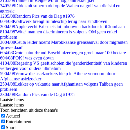
21
05/08
Tanken in België wordt nóg aantrekkelijker
34
05/08
Dirk sluit supermarkt op de Wallen na golf van diefstal en
agressie
12
05/08
Random Pics van de Dag #1976
6
04/08
Kraftwerk brengt ruimteschip terug naar Eindhoven
20
04/08
Apple vecht Britse eis tot inbouwen backdoor in iCloud aan
81
04/08
'Witte' mannen discrimineren is volgens OM geen enkel
probleem
30
04/08
Ceuta-leider noemt Marokkaanse grensaanval door migranten
'gruweldaad'
6
04/08
Grote natuurbrand Boschhuizerbergen groeit naar 100 hectare
6
04/08
FOK! was even down
41
04/08
Regering VS geeft scholen die 'genderidentiteit' van kinderen
verbergen voor ouders ultimatum
59
04/08
Vrouw die asielzoekers hielp in Athene vermoord door
Afghaanse asielzoeker
25
04/08
Lekker op vakantie naar Afghanistan volgens Taliban geen
probleem
23
04/08
Random Pics van de Dag #1975
Laatste items
Laatste items
Toon berichten uit deze thema's
Actueel
Entertainment
Sport