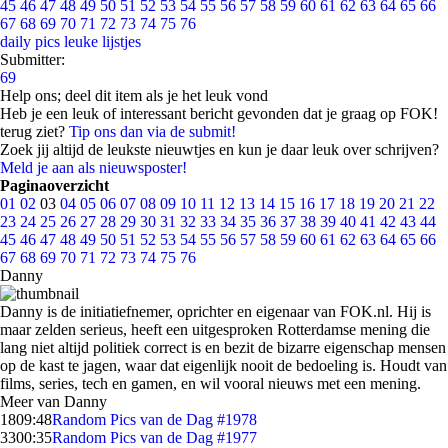
45
46
47
48
49
50
51
52
53
54
55
56
57
58
59
60
61
62
63
64
65
66
67
68
69
70
71
72
73
74
75
76
daily pics
leuke lijstjes
Submitter:
69
Help ons; deel dit item als je het leuk vond
Heb je een leuk of interessant bericht gevonden dat je graag op FOK!
terug ziet?
Tip ons dan via de submit!
Zoek jij altijd de leukste nieuwtjes en kun je daar leuk over schrijven?
Meld je aan als nieuwsposter!
Paginaoverzicht
01
02
03
04
05
06
07
08
09
10
11
12
13
14
15
16
17
18
19
20
21
22
23
24
25
26
27
28
29
30
31
32
33
34
35
36
37
38
39
40
41
42
43
44
45
46
47
48
49
50
51
52
53
54
55
56
57
58
59
60
61
62
63
64
65
66
67
68
69
70
71
72
73
74
75
76
Danny
Danny is de initiatiefnemer, oprichter en eigenaar van FOK.nl. Hij is
maar zelden serieus, heeft een uitgesproken Rotterdamse mening die
lang niet altijd politiek correct is en bezit de bizarre eigenschap mensen
op de kast te jagen, waar dat eigenlijk nooit de bedoeling is. Houdt van
films, series, tech en gamen, en wil vooral nieuws met een mening.
Meer van Danny
18
09:48
Random Pics van de Dag #1978
33
00:35
Random Pics van de Dag #1977