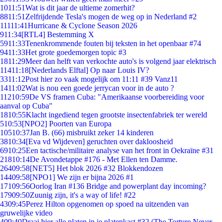
10
11:51
Wat is dit jaar de ultieme zomerhit?
88
11:51
Zelfrijdende Tesla's mogen de weg op in Nederland #2
111
11:41
Hurricane & Cyclone Season 2026
9
11:34
[RTL4] Bestemming X
59
11:33
Tenenkrommende fouten bij teksten in het openbaar #74
94
11:33
Het grote goedemorgen topic #3
18
11:29
Meer dan helft van verkochte auto's is volgend jaar elektrisch
114
11:18
[Nederlands Elftal] Op naar Louis IV?
33
11:12
Post hier zo vaak mogelijk om 11:11 #39 Vanz11
14
11:02
Wat is nou een goede jerrycan voor in de auto ?
112
10:59
De VS framen Cuba: "Amerikaanse voorbereiding voor
aanval op Cuba"
18
10:55
Klacht ingediend tegen grootste insectenfabriek ter wereld
5
10:53
[NPO2] Poorten van Europa
105
10:37
Jan B. (66) misbruikt zeker 14 kinderen
38
10:34
[Eva vd Wijdeven] geruchten over dakloosheid
69
10:25
Een tactische/militaire analyse van het front in Oekraïne #31
218
10:14
De Avondetappe #176 - Met Ellen ten Damme.
264
09:58
[NET5] Het blok 2026 #32 Blokkendozen
144
09:58
[NPO1] We zijn er bijna 2026 #1
171
09:56
Oorlog Iran #136 Bridge and powerplant day incoming?
179
09:50
Zuunig zijn, it's a way of life! #22
43
09:45
Perez Hilton opgenomen op spoed na uitzenden van
gruwelijke video
4
09:40
Draai hier alle platen in je platenkast #32 (The Torture Never