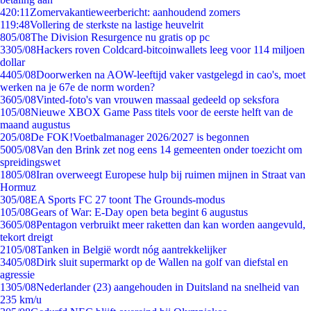
4
20:11
Zomervakantieweerbericht: aanhoudend zomers
1
19:48
Vollering de sterkste na lastige heuvelrit
8
05/08
The Division Resurgence nu gratis op pc
33
05/08
Hackers roven Coldcard-bitcoinwallets leeg voor 114 miljoen
dollar
44
05/08
Doorwerken na AOW-leeftijd vaker vastgelegd in cao's, moet
werken na je 67e de norm worden?
36
05/08
Vinted-foto's van vrouwen massaal gedeeld op seksfora
1
05/08
Nieuwe XBOX Game Pass titels voor de eerste helft van de
maand augustus
2
05/08
De FOK!Voetbalmanager 2026/2027 is begonnen
50
05/08
Van den Brink zet nog eens 14 gemeenten onder toezicht om
spreidingswet
18
05/08
Iran overweegt Europese hulp bij ruimen mijnen in Straat van
Hormuz
3
05/08
EA Sports FC 27 toont The Grounds-modus
1
05/08
Gears of War: E-Day open beta begint 6 augustus
36
05/08
Pentagon verbruikt meer raketten dan kan worden aangevuld,
tekort dreigt
21
05/08
Tanken in België wordt nóg aantrekkelijker
34
05/08
Dirk sluit supermarkt op de Wallen na golf van diefstal en
agressie
13
05/08
Nederlander (23) aangehouden in Duitsland na snelheid van
235 km/u