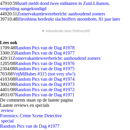
479
10:59
Israël meldt dood twee militairen in Zuid-Libanon,
vergelding aangekondigd
449
20:11
Zomervakantieweerbericht: aanhoudend zomers
397
10:48
Hiroshima herdenkt slachtoffers atoombom, 81 jaar later
▼ Advertentie door Refinery89
Lees ook
17
09:48
Random Pics van de Dag #1978
33
00:35
Random Pics van de Dag #1977
4
20:11
Zomervakantieweerbericht: aanhoudend zomers
12
05/08
Random Pics van de Dag #1976
23
04/08
Random Pics van de Dag #1975
7
03/08
VrijMiBabes #315 (not very sfw!)
41
03/08
Random Pics van de Dag #1974
30
02/08
Random Pics van de Dag #1973
44
01/08
Random Pics van de Dag #1972
49
31/07
Random Pics van de Dag #1971
De comments staan op de laatste pagina
Laatste reviews en specials
review
Forensics: Crime Scene Detective
special
Random Pics van de Dag #1977