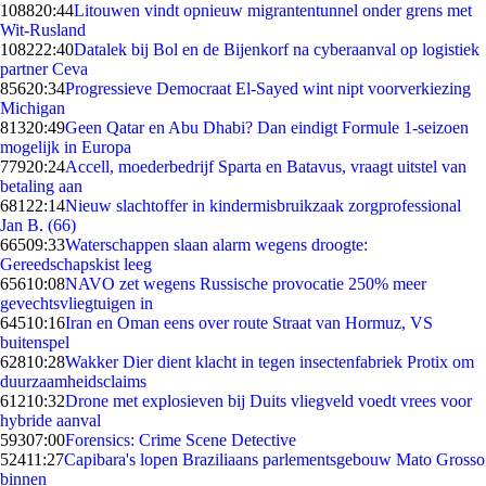
1088
20:44
Litouwen vindt opnieuw migrantentunnel onder grens met
Wit-Rusland
1082
22:40
Datalek bij Bol en de Bijenkorf na cyberaanval op logistiek
partner Ceva
856
20:34
Progressieve Democraat El-Sayed wint nipt voorverkiezing
Michigan
813
20:49
Geen Qatar en Abu Dhabi? Dan eindigt Formule 1-seizoen
mogelijk in Europa
779
20:24
Accell, moederbedrijf Sparta en Batavus, vraagt uitstel van
betaling aan
681
22:14
Nieuw slachtoffer in kindermisbruikzaak zorgprofessional
Jan B. (66)
665
09:33
Waterschappen slaan alarm wegens droogte:
Gereedschapskist leeg
656
10:08
NAVO zet wegens Russische provocatie 250% meer
gevechtsvliegtuigen in
645
10:16
Iran en Oman eens over route Straat van Hormuz, VS
buitenspel
628
10:28
Wakker Dier dient klacht in tegen insectenfabriek Protix om
duurzaamheidsclaims
612
10:32
Drone met explosieven bij Duits vliegveld voedt vrees voor
hybride aanval
593
07:00
Forensics: Crime Scene Detective
524
11:27
Capibara's lopen Braziliaans parlementsgebouw Mato Grosso
binnen