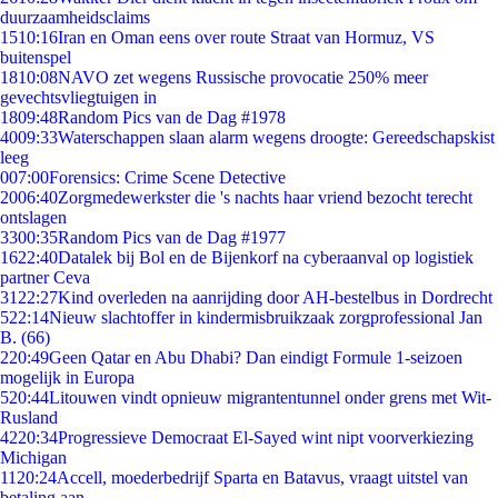
duurzaamheidsclaims
15
10:16
Iran en Oman eens over route Straat van Hormuz, VS
buitenspel
18
10:08
NAVO zet wegens Russische provocatie 250% meer
gevechtsvliegtuigen in
18
09:48
Random Pics van de Dag #1978
40
09:33
Waterschappen slaan alarm wegens droogte: Gereedschapskist
leeg
0
07:00
Forensics: Crime Scene Detective
20
06:40
Zorgmedewerkster die 's nachts haar vriend bezocht terecht
ontslagen
33
00:35
Random Pics van de Dag #1977
16
22:40
Datalek bij Bol en de Bijenkorf na cyberaanval op logistiek
partner Ceva
31
22:27
Kind overleden na aanrijding door AH-bestelbus in Dordrecht
5
22:14
Nieuw slachtoffer in kindermisbruikzaak zorgprofessional Jan
B. (66)
2
20:49
Geen Qatar en Abu Dhabi? Dan eindigt Formule 1-seizoen
mogelijk in Europa
5
20:44
Litouwen vindt opnieuw migrantentunnel onder grens met Wit-
Rusland
42
20:34
Progressieve Democraat El-Sayed wint nipt voorverkiezing
Michigan
11
20:24
Accell, moederbedrijf Sparta en Batavus, vraagt uitstel van
betaling aan