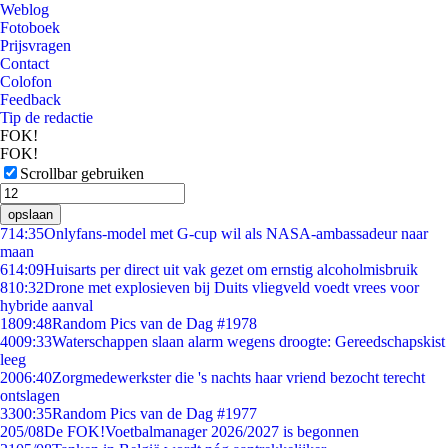
Weblog
Fotoboek
Prijsvragen
Contact
Colofon
Feedback
Tip de redactie
FOK!
FOK!
Scrollbar gebruiken
opslaan
7
14:35
Onlyfans-model met G-cup wil als NASA-ambassadeur naar
maan
6
14:09
Huisarts per direct uit vak gezet om ernstig alcoholmisbruik
8
10:32
Drone met explosieven bij Duits vliegveld voedt vrees voor
hybride aanval
18
09:48
Random Pics van de Dag #1978
40
09:33
Waterschappen slaan alarm wegens droogte: Gereedschapskist
leeg
20
06:40
Zorgmedewerkster die 's nachts haar vriend bezocht terecht
ontslagen
33
00:35
Random Pics van de Dag #1977
2
05/08
De FOK!Voetbalmanager 2026/2027 is begonnen