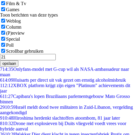
Film & Tv
Games
Toon berichten van deze types
Weblog
Column
(P)review
Special
Poll
Scrollbar gebruiken
opslaan
7
14:35
Onlyfans-model met G-cup wil als NASA-ambassadeur naar
maan
6
14:09
Huisarts per direct uit vak gezet om ernstig alcoholmisbruik
1
12:12
XBOX platform krijgt zijn eigen "Platinum" achievements dit
jaar
6
11:27
Capibara's lopen Braziliaans parlementsgebouw Mato Grosso
binnen
29
10:59
Israël meldt dood twee militairen in Zuid-Libanon, vergelding
aangekondigd
9
10:48
Hiroshima herdenkt slachtoffers atoombom, 81 jaar later
8
10:32
Drone met explosieven bij Duits vliegveld voedt vrees voor
hybride aanval
26
10:28
Wakker Dier dient klacht in tegen insectenfabriek Protix om