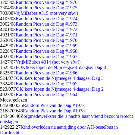
12
05/08
Random Pics van de Dag #1976
23
04/08
Random Pics van de Dag #1975
7
03/08
VrijMiBabes #315 (not very sfw!)
41
03/08
Random Pics van de Dag #1974
30
02/08
Random Pics van de Dag #1973
44
01/08
Random Pics van de Dag #1972
49
31/07
Random Pics van de Dag #1971
36
30/07
Random Pics van de Dag #1970
44
29/07
Random Pics van de Dag #1969
32
28/07
Random Pics van de Dag #1968
40
27/07
Random Pics van de Dag #1967
14
27/07
VrijMiBabes #314 (not very sfw!)
15
25/07
FOK!kers lopen de Nijmeegse 4-daagse: Dag 4
83
25/07
Random Pics van de Dag #1966
5
24/07
FOK!kers lopen de Nijmeegse 4-daagse: Dag 3
38
24/07
Random Pics van de Dag #1965
5
23/07
FOK!kers lopen de Nijmeegse 4-daagse: Dag 2
49
23/07
Random Pics van de Dag #1964
Meest gelezen
64508
00:35
Random Pics van de Dag #1977
21687
09:48
Random Pics van de Dag #1978
1434
06:40
Zorgmedewerkster die 's nachts haar vriend bezocht terecht
ontslagen
1429
22:27
Kind overleden na aanrijding door AH-bestelbus in
Dordrecht