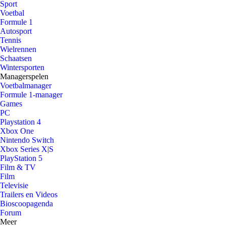
Sport
Voetbal
Formule 1
Autosport
Tennis
Wielrennen
Schaatsen
Wintersporten
Managerspelen
Voetbalmanager
Formule 1-manager
Games
PC
Playstation 4
Xbox One
Nintendo Switch
Xbox Series X|S
PlayStation 5
Film & TV
Film
Televisie
Trailers en Videos
Bioscoopagenda
Forum
Meer