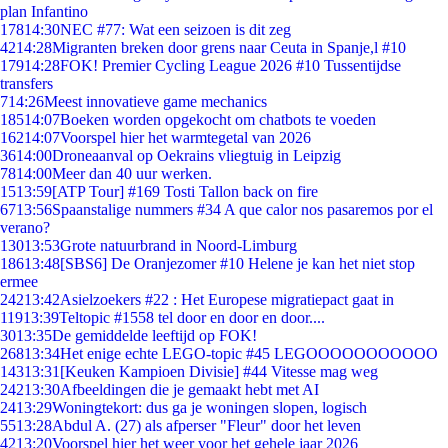
plan Infantino
178
14:30
NEC #77: Wat een seizoen is dit zeg
42
14:28
Migranten breken door grens naar Ceuta in Spanje,l #10
179
14:28
FOK! Premier Cycling League 2026 #10 Tussentijdse
transfers
7
14:26
Meest innovatieve game mechanics
185
14:07
Boeken worden opgekocht om chatbots te voeden
162
14:07
Voorspel hier het warmtegetal van 2026
36
14:00
Droneaanval op Oekrains vliegtuig in Leipzig
78
14:00
Meer dan 40 uur werken.
15
13:59
[ATP Tour] #169 Tosti Tallon back on fire
67
13:56
Spaanstalige nummers #34 A que calor nos pasaremos por el
verano?
130
13:53
Grote natuurbrand in Noord-Limburg
186
13:48
[SBS6] De Oranjezomer #10 Helene je kan het niet stop
ermee
242
13:42
Asielzoekers #22 : Het Europese migratiepact gaat in
119
13:39
Teltopic #1558 tel door en door en door....
30
13:35
De gemiddelde leeftijd op FOK!
268
13:34
Het enige echte LEGO-topic #45 LEGOOOOOOOOOOO
143
13:31
[Keuken Kampioen Divisie] #44 Vitesse mag weg
242
13:30
Afbeeldingen die je gemaakt hebt met AI
24
13:29
Woningtekort: dus ga je woningen slopen, logisch
55
13:28
Abdul A. (27) als afperser "Fleur" door het leven
42
13:20
Voorspel hier het weer voor het gehele jaar 2026