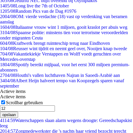
3
05/08
Gedurfd NEC blijft overeind bij Olympiakos
14
05/08
Long live the 7th of October
12
05/08
Random Pics van de Dag #1976
20
04/08
OM: vierde verdachte (18) vast op verdenking van beramen
aanslag
16
04/08
Italiaanse vrouw wint 1 miljoen, gooit kraslot per abuis weg
31
04/08
Spaanse politie: minstens tien voor terrorisme veroordeelden
onder migranten Ceuta
6
04/08
Kraftwerk brengt ruimteschip terug naar Eindhoven
1
04/08
Reusser wint tijdrit en neemt geel over, Nooijen knap tweede
7
04/08
Vakantiekiekje Verstappen en Wolff voedt geruchten over
Mercedes-overstap
18
04/08
Spotify bereikt mijlpaal, voor het eerst 300 miljoen premium-
abonnees
27
04/08
Houthi's vallen luchthaven Najran in Saoedi-Arabië aan
34
04/08
Albert Heijn halveert tempo van Koopzegels sparen vanaf
september
Actieve items
Actieve items
Scrollbar gebruiken
opslaan
41
14:59
Waterschappen slaan alarm wegens droogte: Gereedschapskist
leeg
20
14:57
Zorgmedewerkster die 's nachts haar vriend bezocht terecht