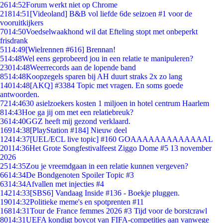
26
14:52
Forum werkt niet op Chrome
218
14:51
[Videoland] B&B vol liefde 6de seizoen #1 voor de
vooruitkijkers
70
14:50
Voedselwaakhond wil dat Efteling stopt met onbeperkt
frisdrank
51
14:49
[Wielrennen #616] Brennan!
5
14:48
Wel eens geprobeerd jou in een relatie te manipuleren?
230
14:48
Weerrecords aan de lopende band
85
14:48
Koopzegels sparen bij AH duurt straks 2x zo lang
140
14:48
[AKQ] #3384 Topic met vragen. En soms goede
antwoorden.
72
14:46
30 asielzoekers kosten 1 miljoen in hotel centrum Haarlem
8
14:43
Hoe ga jij om met een relatiebreuk?
36
14:40
GGZ heeft mij gezond verklaard.
169
14:38
[PlayStation #184] Nieuw deel
124
14:37
[UEL/ECL live topic] #160 GOAAAAAAAAAAAAAL
201
14:36
Het Grote Songfestivalfeest Ziggo Dome #5 13 november
2026
25
14:35
Zou je vreemdgaan in een relatie kunnen vergeven?
66
14:34
De Bondgenoten Spoiler Topic #3
63
14:34
Afvallen met injecties #4
142
14:33
[SBS6] Vandaag Inside #136 - Boekje pluggen.
190
14:32
Politieke meme's en spotprenten #11
168
14:31
Tour de France femmes 2026 #3 Tijd voor de borstcrawl
80
14:31
UEFA kondigt boycot van FIFA-competities aan vanwege