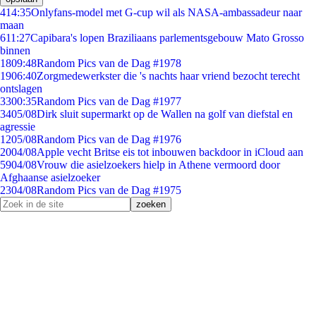
4
14:35
Onlyfans-model met G-cup wil als NASA-ambassadeur naar
maan
6
11:27
Capibara's lopen Braziliaans parlementsgebouw Mato Grosso
binnen
18
09:48
Random Pics van de Dag #1978
19
06:40
Zorgmedewerkster die 's nachts haar vriend bezocht terecht
ontslagen
33
00:35
Random Pics van de Dag #1977
34
05/08
Dirk sluit supermarkt op de Wallen na golf van diefstal en
agressie
12
05/08
Random Pics van de Dag #1976
20
04/08
Apple vecht Britse eis tot inbouwen backdoor in iCloud aan
59
04/08
Vrouw die asielzoekers hielp in Athene vermoord door
Afghaanse asielzoeker
23
04/08
Random Pics van de Dag #1975