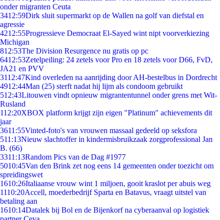
onder migranten Ceuta
34
12:59
Dirk sluit supermarkt op de Wallen na golf van diefstal en
agressie
42
12:55
Progressieve Democraat El-Sayed wint nipt voorverkiezing
Michigan
8
12:53
The Division Resurgence nu gratis op pc
64
12:53
Zetelpeiling: 24 zetels voor Pro en 18 zetels voor D66, FvD,
JA21 en PVV
31
12:47
Kind overleden na aanrijding door AH-bestelbus in Dordrecht
49
12:44
Man (25) sterft nadat hij lijm als condoom gebruikt
5
12:43
Litouwen vindt opnieuw migrantentunnel onder grens met Wit-
Rusland
1
12:20
XBOX platform krijgt zijn eigen "Platinum" achievements dit
jaar
36
11:55
Vinted-foto's van vrouwen massaal gedeeld op seksfora
5
11:13
Nieuw slachtoffer in kindermisbruikzaak zorgprofessional Jan
B. (66)
33
11:13
Random Pics van de Dag #1977
50
10:45
Van den Brink zet nog eens 14 gemeenten onder toezicht om
spreidingswet
16
10:26
Italiaanse vrouw wint 1 miljoen, gooit kraslot per abuis weg
11
10:20
Accell, moederbedrijf Sparta en Batavus, vraagt uitstel van
betaling aan
16
10:14
Datalek bij Bol en de Bijenkorf na cyberaanval op logistiek
partner Ceva