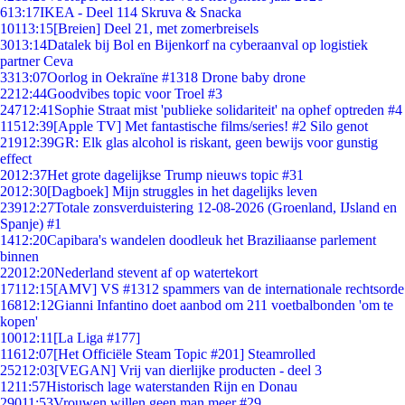
6
13:17
IKEA - Deel 114 Skruva & Snacka
101
13:15
[Breien] Deel 21, met zomerbreisels
30
13:14
Datalek bij Bol en Bijenkorf na cyberaanval op logistiek
partner Ceva
33
13:07
Oorlog in Oekraïne #1318 Drone baby drone
22
12:44
Goodvibes topic voor Troel #3
247
12:41
Sophie Straat mist 'publieke solidariteit' na ophef optreden #4
115
12:39
[Apple TV] Met fantastische films/series! #2 Silo genot
219
12:39
GR: Elk glas alcohol is riskant, geen bewijs voor gunstig
effect
20
12:37
Het grote dagelijkse Trump nieuws topic #31
20
12:30
[Dagboek] Mijn struggles in het dagelijks leven
239
12:27
Totale zonsverduistering 12-08-2026 (Groenland, IJsland en
Spanje) #1
14
12:20
Capibara's wandelen doodleuk het Braziliaanse parlement
binnen
220
12:20
Nederland stevent af op watertekort
171
12:15
[AMV] VS #1312 spammers van de internationale rechtsorde
168
12:12
Gianni Infantino doet aanbod om 211 voetbalbonden 'om te
kopen'
100
12:11
[La Liga #177]
116
12:07
[Het Officiële Steam Topic #201] Steamrolled
252
12:03
[VEGAN] Vrij van dierlijke producten - deel 3
12
11:57
Historisch lage waterstanden Rijn en Donau
290
11:53
Vrouwen willen geen man meer #29