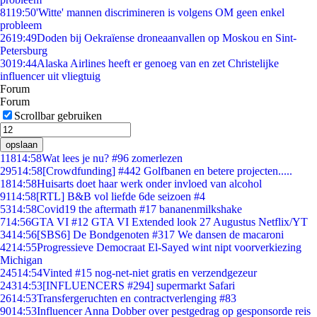
81
19:50
'Witte' mannen discrimineren is volgens OM geen enkel
probleem
26
19:49
Doden bij Oekraïense droneaanvallen op Moskou en Sint-
Petersburg
30
19:44
Alaska Airlines heeft er genoeg van en zet Christelijke
influencer uit vliegtuig
Forum
Forum
Scrollbar gebruiken
opslaan
118
14:58
Wat lees je nu? #96 zomerlezen
295
14:58
[Crowdfunding] #442 Golfbanen en betere projecten.....
18
14:58
Huisarts doet haar werk onder invloed van alcohol
91
14:58
[RTL] B&B vol liefde 6de seizoen #4
53
14:58
Covid19 the aftermath #17 bananenmilkshake
7
14:56
GTA VI #12 GTA VI Extended look 27 Augustus Netflix/YT
34
14:56
[SBS6] De Bondgenoten #317 We dansen de macaroni
42
14:55
Progressieve Democraat El-Sayed wint nipt voorverkiezing
Michigan
245
14:54
Vinted #15 nog-net-niet gratis en verzendgezeur
243
14:53
[INFLUENCERS #294] supermarkt Safari
26
14:53
Transfergeruchten en contractverlenging #83
90
14:53
Influencer Anna Dobber over pestgedrag op gesponsorde reis