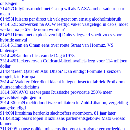
ontslagen
7
14:57
Onlyfans-model met G-cup wil als NASA-ambassadeur naar
maan
6
14:53
Huisarts per direct uit vak gezet om ernstig alcoholmisbruik
44
14:52
Doorwerken na AOW-leeftijd vaker vastgelegd in cao's, moet
werken na je 67e de norm worden?
8
14:51
Drone met explosieven bij Duits vliegveld voedt vrees voor
hybride aanval
15
14:51
Iran en Oman eens over route Straat van Hormuz, VS
buitenspel
18
14:48
Random Pics van de Dag #1978
33
14:45
Hackers roven Coldcard-bitcoinwallets leeg voor 114 miljoen
dollar
2
14:44
Geen Qatar en Abu Dhabi? Dan eindigt Formule 1-seizoen
mogelijk in Europa
26
14:41
Wakker Dier dient klacht in tegen insectenfabriek Protix om
duurzaamheidsclaims
18
14:39
NAVO zet wegens Russische provocatie 250% meer
gevechtsvliegtuigen in
29
14:36
Israël meldt dood twee militairen in Zuid-Libanon, vergelding
aangekondigd
9
14:09
Hiroshima herdenkt slachtoffers atoombom, 81 jaar later
6
13:43
Capibara's lopen Braziliaans parlementsgebouw Mato Grosso
binnen
31
13:00
Spaanse politie: minstens tien voor terrorisme veroordeelden