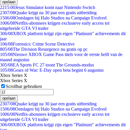
opslaan
22
15:00
Jesus Simulator komt naar Nintendo Switch
23
07/08
Quake krijgt na 30 jaar een gratis uitbreiding
15
06/08
Ontslagen bij Halo Studios na Campaign Evolved
10
06/08
Netflix-abonnees krijgen exclusieve early access tot
uitgebreide GTA VI trailer
3
06/08
XBOX platform krijgt zijn eigen "Platinum" achievements dit
jaar
1
06/08
Forensics: Crime Scene Detective
8
05/08
The Division Resurgence nu gratis op pc
1
05/08
Nieuwe XBOX Game Pass titels voor de eerste helft van de
maand augustus
3
05/08
EA Sports FC 27 toont The Grounds-modus
1
05/08
Gears of War: E-Day open beta begint 6 augustus
Xbox Series X
Xbox Series X
Scrollbar gebruiken
opslaan
23
07/08
Quake krijgt na 30 jaar een gratis uitbreiding
15
06/08
Ontslagen bij Halo Studios na Campaign Evolved
10
06/08
Netflix-abonnees krijgen exclusieve early access tot
uitgebreide GTA VI trailer
3
06/08
XBOX platform krijgt zijn eigen "Platinum" achievements dit
jaar