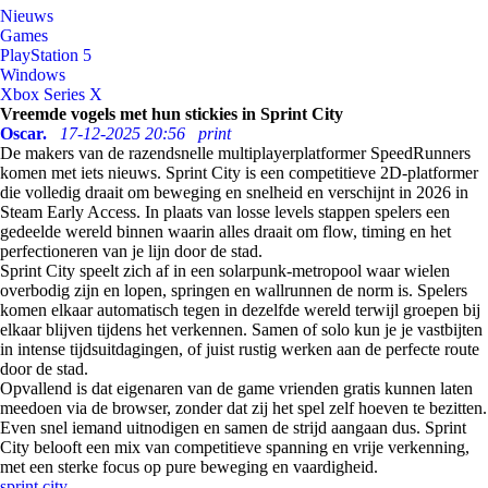
Nieuws
Games
PlayStation 5
Windows
Xbox Series X
Vreemde vogels met hun stickies in Sprint City
Oscar.
17-12-2025 20:56
print
De makers van de razendsnelle multiplayerplatformer SpeedRunners
komen met iets nieuws. Sprint City is een competitieve 2D-platformer
die volledig draait om beweging en snelheid en verschijnt in 2026 in
Steam Early Access. In plaats van losse levels stappen spelers een
gedeelde wereld binnen waarin alles draait om flow, timing en het
perfectioneren van je lijn door de stad.
Sprint City speelt zich af in een solarpunk-metropool waar wielen
overbodig zijn en lopen, springen en wallrunnen de norm is. Spelers
komen elkaar automatisch tegen in dezelfde wereld terwijl groepen bij
elkaar blijven tijdens het verkennen. Samen of solo kun je je vastbijten
in intense tijdsuitdagingen, of juist rustig werken aan de perfecte route
door de stad.
Opvallend is dat eigenaren van de game vrienden gratis kunnen laten
meedoen via de browser, zonder dat zij het spel zelf hoeven te bezitten.
Even snel iemand uitnodigen en samen de strijd aangaan dus. Sprint
City belooft een mix van competitieve spanning en vrije verkenning,
met een sterke focus op pure beweging en vaardigheid.
sprint city