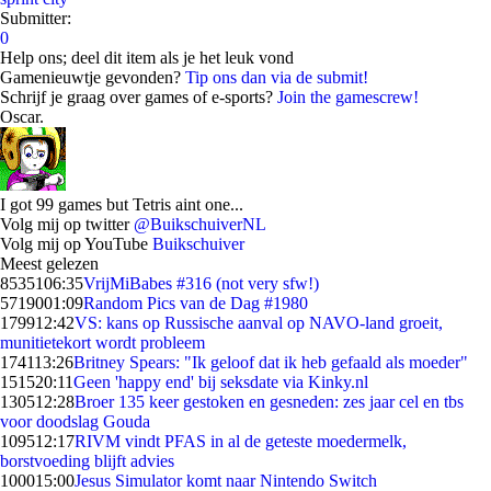
Submitter:
0
Help ons; deel dit item als je het leuk vond
Gamenieuwtje gevonden?
Tip ons dan via de submit!
Schrijf je graag over games of e-sports?
Join the gamescrew!
Oscar.
I got 99 games but Tetris aint one...
Volg mij op twitter
@BuikschuiverNL
Volg mij op YouTube
Buikschuiver
Meest gelezen
85351
06:35
VrijMiBabes #316 (not very sfw!)
57190
01:09
Random Pics van de Dag #1980
1799
12:42
VS: kans op Russische aanval op NAVO-land groeit,
munitietekort wordt probleem
1741
13:26
Britney Spears: "Ik geloof dat ik heb gefaald als moeder"
1515
20:11
Geen 'happy end' bij seksdate via Kinky.nl
1305
12:28
Broer 135 keer gestoken en gesneden: zes jaar cel en tbs
voor doodslag Gouda
1095
12:17
RIVM vindt PFAS in al de geteste moedermelk,
borstvoeding blijft advies
1000
15:00
Jesus Simulator komt naar Nintendo Switch