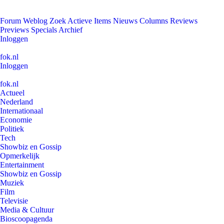
Forum
Weblog
Zoek
Actieve Items
Nieuws
Columns
Reviews
Previews
Specials
Archief
Inloggen
fok.nl
Inloggen
fok.nl
Actueel
Nederland
Internationaal
Economie
Politiek
Tech
Showbiz en Gossip
Opmerkelijk
Entertainment
Showbiz en Gossip
Muziek
Film
Televisie
Media & Cultuur
Bioscoopagenda