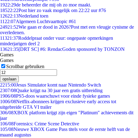
19
22:29
de beheerder die mij oh zo moe maakt.
185
22:22
Post hier zo vaak mogelijk om 22:22 uur #76
126
22:13
Nederland toen
11
22:07
Algemeen Luchtvaarttopic #61
249
21:52
Wie gaan er dood in 2026?Post met een vleugje cynisme de
overledenen.
113
21:37
Roddelpraat onder vuur: ongepaste opmerkingen
minderjarigen deel 2
136
21:35
[DRT SC] #6: RendacGoden sponsored by TONZON
Games
Games
Scrollbar gebruiken
opslaan
22
15:00
Jesus Simulator komt naar Nintendo Switch
23
07/08
Quake krijgt na 30 jaar een gratis uitbreiding
19
06/08
PS5-doos waarschuwt voor einde fysieke games
10
06/08
Netflix-abonnees krijgen exclusieve early access tot
uitgebreide GTA VI trailer
3
06/08
XBOX platform krijgt zijn eigen "Platinum" achievements dit
jaar
1
06/08
Forensics: Crime Scene Detective
1
05/08
Nieuwe XBOX Game Pass titels voor de eerste helft van de
maand augustus