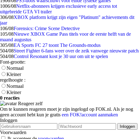
19
06/08
PS5-doos waarschuwt voor einde fysieke games
10
06/08
Netflix-abonnees krijgen exclusieve early access tot
uitgebreide GTA VI trailer
3
06/08
XBOX platform krijgt zijn eigen "Platinum" achievements dit
jaar
1
06/08
Forensics: Crime Scene Detective
1
05/08
Nieuwe XBOX Game Pass titels voor de eerste helft van de
maand augustus
3
05/08
EA Sports FC 27 toont The Grounds-modus
5
04/08
Street Fighter 6-fans weer over de zeik vanwege nieuwste patch
5
04/08
Control Resonant kost je 30 uur om uit te spelen
Font-grootte:
Normaal
Kleiner
regelhoogte :
Normaal
Kleiner
0 reacties
Reageer zelf
Om te kunnen reageren moet je zijn ingelogd op FOK.nl. Als je nog
geen account hebt kun je gratis
een FOK!account aanmaken
Inloggen
Voorwaarden
Ik accepteer de
voorwaarden
.