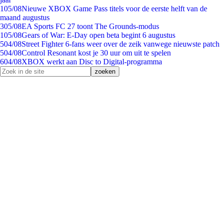
1
05/08
Nieuwe XBOX Game Pass titels voor de eerste helft van de
maand augustus
3
05/08
EA Sports FC 27 toont The Grounds-modus
1
05/08
Gears of War: E-Day open beta begint 6 augustus
5
04/08
Street Fighter 6-fans weer over de zeik vanwege nieuwste patch
5
04/08
Control Resonant kost je 30 uur om uit te spelen
6
04/08
XBOX werkt aan Disc to Digital-programma