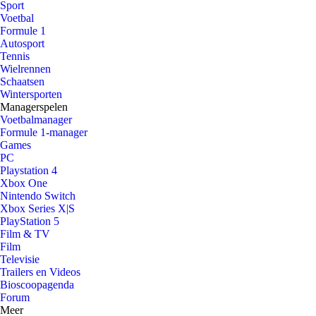
Sport
Voetbal
Formule 1
Autosport
Tennis
Wielrennen
Schaatsen
Wintersporten
Managerspelen
Voetbalmanager
Formule 1-manager
Games
PC
Playstation 4
Xbox One
Nintendo Switch
Xbox Series X|S
PlayStation 5
Film & TV
Film
Televisie
Trailers en Videos
Bioscoopagenda
Forum
Meer