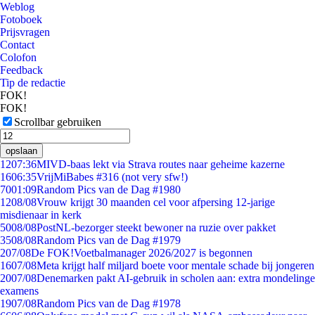
Weblog
Fotoboek
Prijsvragen
Contact
Colofon
Feedback
Tip de redactie
FOK!
FOK!
Scrollbar gebruiken
opslaan
12
07:36
MIVD-baas lekt via Strava routes naar geheime kazerne
16
06:35
VrijMiBabes #316 (not very sfw!)
70
01:09
Random Pics van de Dag #1980
12
08/08
Vrouw krijgt 30 maanden cel voor afpersing 12-jarige
misdienaar in kerk
50
08/08
PostNL-bezorger steekt bewoner na ruzie over pakket
35
08/08
Random Pics van de Dag #1979
2
07/08
De FOK!Voetbalmanager 2026/2027 is begonnen
16
07/08
Meta krijgt half miljard boete voor mentale schade bij jongeren
20
07/08
Denemarken pakt AI-gebruik in scholen aan: extra mondelinge
examens
19
07/08
Random Pics van de Dag #1978