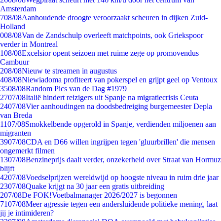
Amsterdam
7
08/08
Aanhoudende droogte veroorzaakt scheuren in dijken Zuid-
Holland
0
08/08
Van de Zandschulp overleeft matchpoints, ook Griekspoor
verder in Montreal
1
08/08
Excelsior opent seizoen met ruime zege op promovendus
Cambuur
2
08/08
Nieuw te streamen in augustus
4
08/08
Niewiadoma profiteert van pokerspel en grijpt geel op Ventoux
35
08/08
Random Pics van de Dag #1979
27
07/08
Italië hindert reizigers uit Spanje na migratiecrisis Ceuta
24
07/08
Vier aanhoudingen na doodsbedreiging burgemeester Depla
van Breda
11
07/08
Smokkelbende opgerold in Spanje, verdienden miljoenen aan
migranten
39
07/08
CDA en D66 willen ingrijpen tegen 'gluurbrillen' die mensen
ongemerkt filmen
13
07/08
Benzineprijs daalt verder, onzekerheid over Straat van Hormuz
blijft
42
07/08
Voedselprijzen wereldwijd op hoogste niveau in ruim drie jaar
23
07/08
Quake krijgt na 30 jaar een gratis uitbreiding
2
07/08
De FOK!Voetbalmanager 2026/2027 is begonnen
71
07/08
Meer agressie tegen een andersluidende politieke mening, laat
jij je intimideren?