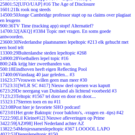
258
01:52
[UFO/UAP] #16 The Age of Disclosure
16
01:21
Ik rook nog steeds
145
00:50
Jonge Cambridge professor stapt op na claims over plagiaat
en leugens
9
00:36
TV Time (tracking app) stopt! Alternatief?
147
00:32
[AKQ] #3384 Topic met vragen. En soms goede
antwoorden.
236
00:30
Nederlandse plaatsnamen lepeltopic #213 elk gehucht met
een bord telt
133
00:29
Buitenlandse steden lepeltopic #268
249
00:28
Voetballers lepel topic #16
8
00:24
Ik krijg hier zweethanden van.
5
00:18
Eindhoven heeft eigen Reflecting Pool
174
00:06
Vandaag 40 jaar geleden... #3
116
23:37
Vrouwen willen geen man meer #30
175
23:31
[WLR SC #417] Nieuw deel openen was kaputt
67
23:29
De neergang van Duitsland als lichtend voorbeeld #3
71
23:23
Teltopic #1567 tel door en door en door....
153
23:17
Sterren toen en nu #11
3
23:08
Post hier je favoriete SHO podcast!
67
23:01
Het grote Baktopic (voor bakfoto's, -vragen en -tips) #42
72
22:59
[Lil Kleine#12] Nieuwe afleveringen op Prime
34
22:59
[AZ#98] Heel Nederland achter AZ
138
22:54
Meisjesnamenlepeltopic #367 LOOOOL LAPO
40
22:53
Dierenlepeltopic #150