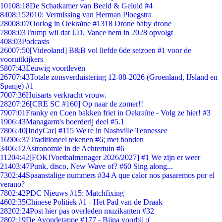
101
08:18
De Schatkamer van Beeld & Geluid #4
84
08:15
2010: Vermissing van Herman Ploegstra
280
08:07
Oorlog in Oekraïne #1318 Drone baby drone
78
08:03
Trump wil dat J.D. Vance hem in 2028 opvolgt
4
08:03
Podcasts
260
07:50
[Videoland] B&B vol liefde 6de seizoen #1 voor de
vooruitkijkers
58
07:43
Eeuwig voortleven
267
07:43
Totale zonsverduistering 12-08-2026 (Groenland, IJsland en
Spanje) #1
70
07:36
Huisarts verkracht vrouw.
282
07:26
[CRE SC #160] Op naar de zomer!!
79
07:01
Franky en Coen bakken friet in Oekraïne - Volg ze hier! #3
19
06:43
Managarm's boerderij deel #5.1
78
06:40
[IndyCar] #115 We're in Nashville Tennessee
169
06:37
Traditioneel tekenen #6; met honden
34
06:12
Astronomie in de Achtertuin #6
112
04:42
[FOK!Voetbalmanager 2026/2027] #1 We zijn er weer
214
03:47
Punk, disco, New Wave of? #60 Sing along...
73
02:44
Spaanstalige nummers #34 A que calor nos pasaremos por el
verano?
78
02:42
PDC Nieuws #15: Matchfixing
46
02:35
Chinese Politiek #1 - Het Pad van de Draak
282
02:24
Post hier pas overleden muzikanten #32
28
02:19
De Avondetappe #177 - Bijna voorbij :(