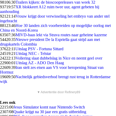
981
06:30
Trailers kijken: de bioscoopreleases van week 32
937
19:57
XR blokkeert A12 ruim twee uur, agent gebeten bij
aanhouding
921
21:14
Vrouw krijgt door verwisseling het embryo van ander stel
ingebracht
881
23:46
Hoe 30 landen zich voorbereiden op mogelijke oorlog met
China en Noord-Korea
635
07:36
MIVD-baas lekt via Strava routes naar geheime kazerne
544
20:35
Nieuwe president De la Espriella gaat strijd aan met
drugskartels Colombia
376
22:11
Uitslag PSV - Fortuna Sittard
245
19:21
Uitslag NEC - Telstar
242
22:13
Vollering slaat dubbelslag in Nice en neemt geel over
229
00:01
Uitslag AZ - ADO Den Haag
226
09:39
Iran stelt zes eisen aan VS voor heropening Straat van
Hormuz
196
09:50
Nachtelijk gebiedsverbod brengt rust terug in Rotterdamse
wijk
▼ Advertentie door Refinery89
Lees ook
22
15:00
Jesus Simulator komt naar Nintendo Switch
23
07/08
Quake krijgt na 30 jaar een gratis uitbreiding