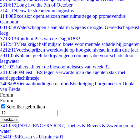
23
14:17
Long live the 7th of October
2
14:11
Nieuw te streamen in augustus
1
14:08
Excelsior opent seizoen met ruime zege op promovendus
Cambuur
60
13:58
Waterschappen slaan alarm wegens droogte: Gereedschapskist
leeg
37
13:13
Random Pics van de Dag #1833
16
12:43
Meta krijgt half miljard boete voor mentale schade bij jongeren
42
12:11
Voedselprijzen wereldwijd op hoogste niveau in ruim drie jaar
29
11:05
Kabinet geeft bedrijven geen compensatie voor schade door
laagwater
6
11:03
Trailers kijken: de bioscoopreleases van week 32
24
10:54
OM eist TBS tegen verwarde man die agenten stak met
aardappelschilmesje
24
08/08
Vier aanhoudingen na doodsbedreiging burgemeester Depla
van Breda
Forum
Forum
Scrollbar gebruiken
opslaan
34
10:39
[INFLUENCERS #297] Toetjes & Bevers & Zwemmen in
water
254
10:38
Russia vs Ukraine #91