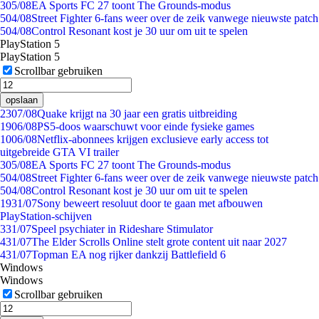
3
05/08
EA Sports FC 27 toont The Grounds-modus
5
04/08
Street Fighter 6-fans weer over de zeik vanwege nieuwste patch
5
04/08
Control Resonant kost je 30 uur om uit te spelen
PlayStation 5
PlayStation 5
Scrollbar gebruiken
opslaan
23
07/08
Quake krijgt na 30 jaar een gratis uitbreiding
19
06/08
PS5-doos waarschuwt voor einde fysieke games
10
06/08
Netflix-abonnees krijgen exclusieve early access tot
uitgebreide GTA VI trailer
3
05/08
EA Sports FC 27 toont The Grounds-modus
5
04/08
Street Fighter 6-fans weer over de zeik vanwege nieuwste patch
5
04/08
Control Resonant kost je 30 uur om uit te spelen
19
31/07
Sony beweert resoluut door te gaan met afbouwen
PlayStation-schijven
3
31/07
Speel psychiater in Rideshare Stimulator
4
31/07
The Elder Scrolls Online stelt grote content uit naar 2027
4
31/07
Topman EA nog rijker dankzij Battlefield 6
Windows
Windows
Scrollbar gebruiken