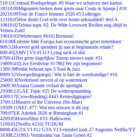
5
10:11
Centraal Bordspeltopic #9 Waar we schuiven met karton
183
10:09
Migranten breken door grens naar Ceuta in Spanje,l #10
202
10:09
Tour de France femmes 2026 #5 Lollergps
123
10:05
Hoe denkt God echt over homo-seksualiteit? deel 4
106
10:02
Telstar-topic #2: De Witte Leeuwen Brullen nog altijd in
Velsen-Zuid!
190
10:01
[Wielrennen #616] Brennan!
0
10:00
Extreme hitte Europa kan economische groei tenietdoen'
9
09:52
Hoeveel geld spendeer jij aan je beginnende relatie?
0
09:45
[AMV] VS #1313 Lying sack of shit.
67
09:41
Het grote dagelijkse Trump nieuws topic #31
198
09:41
[Live Eredivisie #1786] We zijn begonnen!
13
09:38
Petitie behoud npo 5 Soul & Jazz
89
09:32
Voorspellingstopic: Wie is hier de weerkundige? #16
250
09:30
Nederland stevent af op watertekort
26
09:30
Ariana Grande verlaat de spotlight.
293
09:21
GAE Topic #25 De wederopstanding
43
09:17
[Crowdfunding] #443 Rentestijgingen?
37
09:11
Masters of the Universe (He-Man)
185
09:11
NEC #77: Wat een seizoen is dit zeg
7
09:07
EK Atletiek 2026 te Birmingham #1
42
09:05
Horrorfilms #33: Halloween
51
09:01
[Netflix #210] TUDUM
88
08:45
GTA VI #12 GTA VI Extended look 27 Augustus Netflix/YT
163
08:23
1993: Vermissing van Tanja Groen #2