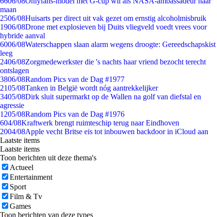
66
06/08
Onlyfans-model met G-cup wil als NASA-ambassadeur naar
maan
25
06/08
Huisarts per direct uit vak gezet om ernstig alcoholmisbruik
19
06/08
Drone met explosieven bij Duits vliegveld voedt vrees voor
hybride aanval
60
06/08
Waterschappen slaan alarm wegens droogte: Gereedschapskist
leeg
24
06/08
Zorgmedewerkster die 's nachts haar vriend bezocht terecht
ontslagen
38
06/08
Random Pics van de Dag #1977
21
05/08
Tanken in België wordt nóg aantrekkelijker
34
05/08
Dirk sluit supermarkt op de Wallen na golf van diefstal en
agressie
12
05/08
Random Pics van de Dag #1976
6
04/08
Kraftwerk brengt ruimteschip terug naar Eindhoven
20
04/08
Apple vecht Britse eis tot inbouwen backdoor in iCloud aan
Laatste items
Laatste items
Toon berichten uit deze thema's
Actueel
Entertainment
Sport
Film & Tv
Games
Toon berichten van deze types