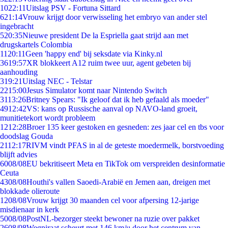
10
22:11
Uitslag PSV - Fortuna Sittard
6
21:14
Vrouw krijgt door verwisseling het embryo van ander stel
ingebracht
5
20:35
Nieuwe president De la Espriella gaat strijd aan met
drugskartels Colombia
11
20:11
Geen 'happy end' bij seksdate via Kinky.nl
36
19:57
XR blokkeert A12 ruim twee uur, agent gebeten bij
aanhouding
3
19:21
Uitslag NEC - Telstar
22
15:00
Jesus Simulator komt naar Nintendo Switch
31
13:26
Britney Spears: "Ik geloof dat ik heb gefaald als moeder"
49
12:42
VS: kans op Russische aanval op NAVO-land groeit,
munitietekort wordt probleem
12
12:28
Broer 135 keer gestoken en gesneden: zes jaar cel en tbs voor
doodslag Gouda
21
12:17
RIVM vindt PFAS in al de geteste moedermelk, borstvoeding
blijft advies
60
08/08
EU bekritiseert Meta en TikTok om verspreiden desinformatie
Ceuta
43
08/08
Houthi's vallen Saoedi-Arabië en Jemen aan, dreigen met
blokkade olieroute
12
08/08
Vrouw krijgt 30 maanden cel voor afpersing 12-jarige
misdienaar in kerk
50
08/08
PostNL-bezorger steekt bewoner na ruzie over pakket
26
08/08
Wegpiraat scheurt met 146 km/u door het centrum van