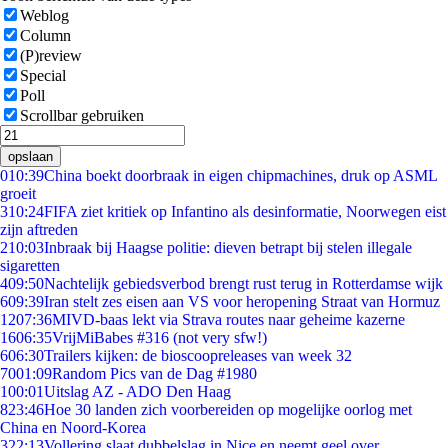
Weblog
Column
(P)review
Special
Poll
Scrollbar gebruiken
opslaan
0
10:39
China boekt doorbraak in eigen chipmachines, druk op ASML
groeit
3
10:24
FIFA ziet kritiek op Infantino als desinformatie, Noorwegen eist
zijn aftreden
2
10:03
Inbraak bij Haagse politie: dieven betrapt bij stelen illegale
sigaretten
4
09:50
Nachtelijk gebiedsverbod brengt rust terug in Rotterdamse wijk
6
09:39
Iran stelt zes eisen aan VS voor heropening Straat van Hormuz
12
07:36
MIVD-baas lekt via Strava routes naar geheime kazerne
16
06:35
VrijMiBabes #316 (not very sfw!)
6
06:30
Trailers kijken: de bioscoopreleases van week 32
70
01:09
Random Pics van de Dag #1980
1
00:01
Uitslag AZ - ADO Den Haag
8
23:46
Hoe 30 landen zich voorbereiden op mogelijke oorlog met
China en Noord-Korea
3
22:13
Vollering slaat dubbelslag in Nice en neemt geel over