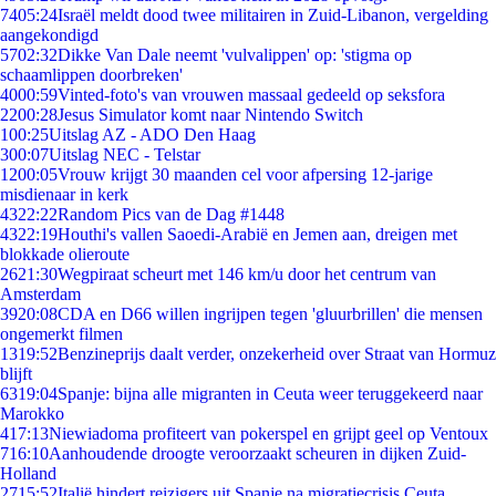
74
05:24
Israël meldt dood twee militairen in Zuid-Libanon, vergelding
aangekondigd
57
02:32
Dikke Van Dale neemt 'vulvalippen' op: 'stigma op
schaamlippen doorbreken'
40
00:59
Vinted-foto's van vrouwen massaal gedeeld op seksfora
22
00:28
Jesus Simulator komt naar Nintendo Switch
1
00:25
Uitslag AZ - ADO Den Haag
3
00:07
Uitslag NEC - Telstar
12
00:05
Vrouw krijgt 30 maanden cel voor afpersing 12-jarige
misdienaar in kerk
43
22:22
Random Pics van de Dag #1448
43
22:19
Houthi's vallen Saoedi-Arabië en Jemen aan, dreigen met
blokkade olieroute
26
21:30
Wegpiraat scheurt met 146 km/u door het centrum van
Amsterdam
39
20:08
CDA en D66 willen ingrijpen tegen 'gluurbrillen' die mensen
ongemerkt filmen
13
19:52
Benzineprijs daalt verder, onzekerheid over Straat van Hormuz
blijft
63
19:04
Spanje: bijna alle migranten in Ceuta weer teruggekeerd naar
Marokko
4
17:13
Niewiadoma profiteert van pokerspel en grijpt geel op Ventoux
7
16:10
Aanhoudende droogte veroorzaakt scheuren in dijken Zuid-
Holland
27
15:52
Italië hindert reizigers uit Spanje na migratiecrisis Ceuta