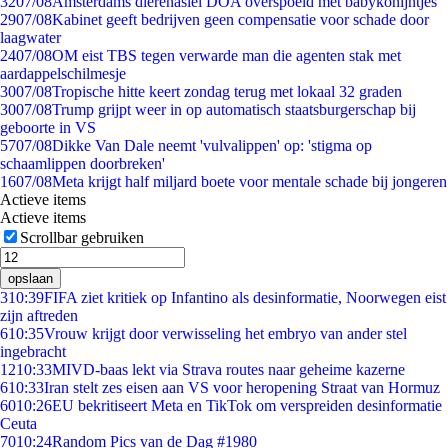
32
07/08
Amsterdams dierenasiel DOA overspoeld met babykonijntjes
29
07/08
Kabinet geeft bedrijven geen compensatie voor schade door
laagwater
24
07/08
OM eist TBS tegen verwarde man die agenten stak met
aardappelschilmesje
30
07/08
Tropische hitte keert zondag terug met lokaal 32 graden
30
07/08
Trump grijpt weer in op automatisch staatsburgerschap bij
geboorte in VS
57
07/08
Dikke Van Dale neemt 'vulvalippen' op: 'stigma op
schaamlippen doorbreken'
16
07/08
Meta krijgt half miljard boete voor mentale schade bij jongeren
Actieve items
Actieve items
Scrollbar gebruiken
opslaan
3
10:39
FIFA ziet kritiek op Infantino als desinformatie, Noorwegen eist
zijn aftreden
6
10:35
Vrouw krijgt door verwisseling het embryo van ander stel
ingebracht
12
10:33
MIVD-baas lekt via Strava routes naar geheime kazerne
6
10:33
Iran stelt zes eisen aan VS voor heropening Straat van Hormuz
60
10:26
EU bekritiseert Meta en TikTok om verspreiden desinformatie
Ceuta
70
10:24
Random Pics van de Dag #1980