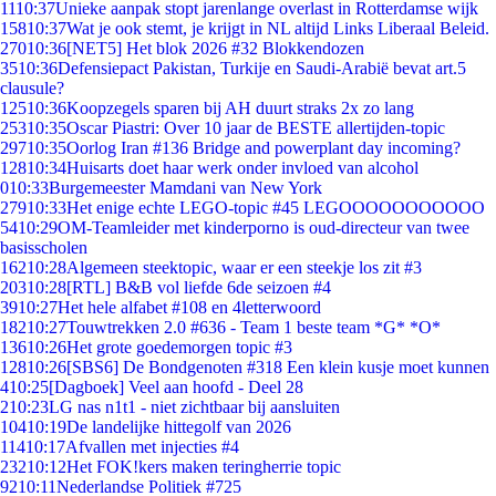
11
10:37
Unieke aanpak stopt jarenlange overlast in Rotterdamse wijk
158
10:37
Wat je ook stemt, je krijgt in NL altijd Links Liberaal Beleid.
270
10:36
[NET5] Het blok 2026 #32 Blokkendozen
35
10:36
Defensiepact Pakistan, Turkije en Saudi-Arabië bevat art.5
clausule?
125
10:36
Koopzegels sparen bij AH duurt straks 2x zo lang
253
10:35
Oscar Piastri: Over 10 jaar de BESTE allertijden-topic
297
10:35
Oorlog Iran #136 Bridge and powerplant day incoming?
128
10:34
Huisarts doet haar werk onder invloed van alcohol
0
10:33
Burgemeester Mamdani van New York
279
10:33
Het enige echte LEGO-topic #45 LEGOOOOOOOOOOO
54
10:29
OM-Teamleider met kinderporno is oud-directeur van twee
basisscholen
162
10:28
Algemeen steektopic, waar er een steekje los zit #3
203
10:28
[RTL] B&B vol liefde 6de seizoen #4
39
10:27
Het hele alfabet #108 en 4letterwoord
182
10:27
Touwtrekken 2.0 #636 - Team 1 beste team *G* *O*
136
10:26
Het grote goedemorgen topic #3
128
10:26
[SBS6] De Bondgenoten #318 Een klein kusje moet kunnen
4
10:25
[Dagboek] Veel aan hoofd - Deel 28
2
10:23
LG nas n1t1 - niet zichtbaar bij aansluiten
104
10:19
De landelijke hittegolf van 2026
114
10:17
Afvallen met injecties #4
232
10:12
Het FOK!kers maken teringherrie topic
92
10:11
Nederlandse Politiek #725