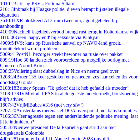
10
10:23
Uitslag PSV - Fortuna Sittard
2
10:13
Inbraak bij Haagse politie: dieven betrapt bij stelen illegale
sigaretten
36
10:11
XR blokkeert A12 ruim twee uur, agent gebeten bij
aanhouding
4
10:09
Nachtelijk gebiedsverbod brengt rust terug in Rotterdamse wijk
11
10:06
Geen 'happy end' bij seksdate via Kinky.nl
49
09:54
VS: kans op Russische aanval op NAVO-land groeit,
munitietekort wordt probleem
50
09:41
PostNL-bezorger steekt bewoner na ruzie over pakket
8
09:19
Hoe 30 landen zich voorbereiden op mogelijke oorlog met
China en Noord-Korea
3
08:25
Vollering slaat dubbelslag in Nice en neemt geel over
12
08:24
Broer 135 keer gestoken en gesneden: zes jaar cel en tbs voor
doodslag Gouda
31
08:18
Britney Spears: "Ik geloof dat ik heb gefaald als moeder"
21
08:17
RIVM vindt PFAS in al de geteste moedermelk, borstvoeding
blijft advies
16
07:42
VrijMiBabes #316 (not very sfw!)
32
07:20
Amsterdams dierenasiel DOA overspoeld met babykonijntjes
71
06:36
Meer agressie tegen een andersluidende politieke mening, laat
jij je intimideren?
5
05:32
Nieuwe president De la Espriella gaat strijd aan met
drugskartels Colombia
49
05:28
Trump wil dat J.D. Vance hem in 2028 opvolgt