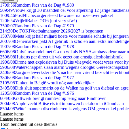
17
09:56
Random Pics van de Dag #1980
5
09:49
Vrouw krijgt 30 maanden cel voor afpersing 12-jarige misdienaa
10
09:46
PostNL-bezorger steekt bewoner na ruzie over pakket
12
06:54
VrijMiBabes #316 (not very sfw!)
35
00:07
Random Pics van de Dag #1979
2
14:30
De FOK!Voetbalmanager 2026/2027 is begonnen
15
07/08
Meta krijgt half miljard boete voor mentale schade bij jongeren
20
07/08
Denemarken pakt AI-gebruik in scholen aan: extra mondeling
19
07/08
Random Pics van de Dag #1978
66
06/08
Onlyfans-model met G-cup wil als NASA-ambassadeur naar 
25
06/08
Huisarts per direct uit vak gezet om ernstig alcoholmisbruik
19
06/08
Drone met explosieven bij Duits vliegveld voedt vrees voor hy
59
06/08
Waterschappen slaan alarm wegens droogte: Gereedschapskist
24
06/08
Zorgmedewerkster die 's nachts haar vriend bezocht terecht on
38
06/08
Random Pics van de Dag #1977
21
05/08
Tanken in België wordt nóg aantrekkelijker
34
05/08
Dirk sluit supermarkt op de Wallen na golf van diefstal en agre
12
05/08
Random Pics van de Dag #1976
6
04/08
Kraftwerk brengt ruimteschip terug naar Eindhoven
20
04/08
Apple vecht Britse eis tot inbouwen backdoor in iCloud aan
85
04/08
'Witte' mannen discrimineren is volgens OM geen enkel probl
Laatste items
Laatste items
Toon berichten uit deze thema's