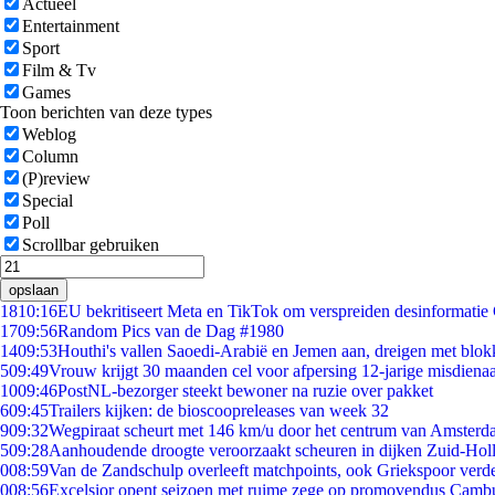
Actueel
Entertainment
Sport
Film & Tv
Games
Toon berichten van deze types
Weblog
Column
(P)review
Special
Poll
Scrollbar gebruiken
opslaan
18
10:16
EU bekritiseert Meta en TikTok om verspreiden desinformatie
17
09:56
Random Pics van de Dag #1980
14
09:53
Houthi's vallen Saoedi-Arabië en Jemen aan, dreigen met blok
5
09:49
Vrouw krijgt 30 maanden cel voor afpersing 12-jarige misdienaa
10
09:46
PostNL-bezorger steekt bewoner na ruzie over pakket
6
09:45
Trailers kijken: de bioscoopreleases van week 32
9
09:32
Wegpiraat scheurt met 146 km/u door het centrum van Amster
5
09:28
Aanhoudende droogte veroorzaakt scheuren in dijken Zuid-Hol
0
08:59
Van de Zandschulp overleeft matchpoints, ook Griekspoor verde
0
08:56
Excelsior opent seizoen met ruime zege op promovendus Camb