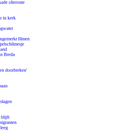
kade olieroute
r in kerk
agwater
ongemerkt filmen
pelschilmesje
land
an Breda
pen doorbreken'
maan
tslagen
blijft
migranten
 leeg