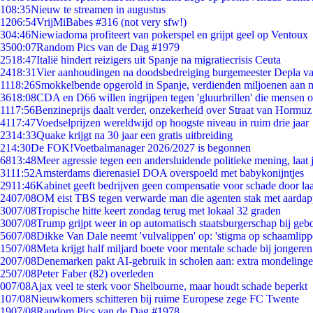
1
08:35
Nieuw te streamen in augustus
12
06:54
VrijMiBabes #316 (not very sfw!)
3
04:46
Niewiadoma profiteert van pokerspel en grijpt geel op Ventoux
35
00:07
Random Pics van de Dag #1979
25
18:47
Italië hindert reizigers uit Spanje na migratiecrisis Ceuta
24
18:31
Vier aanhoudingen na doodsbedreiging burgemeester Depla v
11
18:26
Smokkelbende opgerold in Spanje, verdienden miljoenen aan 
36
18:08
CDA en D66 willen ingrijpen tegen 'gluurbrillen' die mensen 
11
17:56
Benzineprijs daalt verder, onzekerheid over Straat van Hormuz b
41
17:47
Voedselprijzen wereldwijd op hoogste niveau in ruim drie jaar
23
14:33
Quake krijgt na 30 jaar een gratis uitbreiding
2
14:30
De FOK!Voetbalmanager 2026/2027 is begonnen
68
13:48
Meer agressie tegen een andersluidende politieke mening, laat j
31
11:52
Amsterdams dierenasiel DOA overspoeld met babykonijntjes
29
11:46
Kabinet geeft bedrijven geen compensatie voor schade door la
24
07/08
OM eist TBS tegen verwarde man die agenten stak met aardap
30
07/08
Tropische hitte keert zondag terug met lokaal 32 graden
30
07/08
Trump grijpt weer in op automatisch staatsburgerschap bij geb
56
07/08
Dikke Van Dale neemt 'vulvalippen' op: 'stigma op schaamlip
15
07/08
Meta krijgt half miljard boete voor mentale schade bij jongeren
20
07/08
Denemarken pakt AI-gebruik in scholen aan: extra mondeling
25
07/08
Peter Faber (82) overleden
0
07/08
Ajax veel te sterk voor Shelbourne, maar houdt schade beperkt
1
07/08
Nieuwkomers schitteren bij ruime Europese zege FC Twente
19
07/08
Random Pics van de Dag #1978