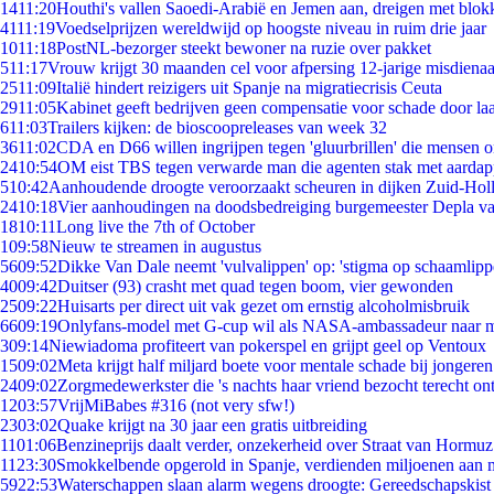
14
11:20
Houthi's vallen Saoedi-Arabië en Jemen aan, dreigen met blok
41
11:19
Voedselprijzen wereldwijd op hoogste niveau in ruim drie jaar
10
11:18
PostNL-bezorger steekt bewoner na ruzie over pakket
5
11:17
Vrouw krijgt 30 maanden cel voor afpersing 12-jarige misdienaa
25
11:09
Italië hindert reizigers uit Spanje na migratiecrisis Ceuta
29
11:05
Kabinet geeft bedrijven geen compensatie voor schade door la
6
11:03
Trailers kijken: de bioscoopreleases van week 32
36
11:02
CDA en D66 willen ingrijpen tegen 'gluurbrillen' die mensen 
24
10:54
OM eist TBS tegen verwarde man die agenten stak met aardap
5
10:42
Aanhoudende droogte veroorzaakt scheuren in dijken Zuid-Hol
24
10:18
Vier aanhoudingen na doodsbedreiging burgemeester Depla v
18
10:11
Long live the 7th of October
1
09:58
Nieuw te streamen in augustus
56
09:52
Dikke Van Dale neemt 'vulvalippen' op: 'stigma op schaamlip
40
09:42
Duitser (93) crasht met quad tegen boom, vier gewonden
25
09:22
Huisarts per direct uit vak gezet om ernstig alcoholmisbruik
66
09:19
Onlyfans-model met G-cup wil als NASA-ambassadeur naar 
3
09:14
Niewiadoma profiteert van pokerspel en grijpt geel op Ventoux
15
09:02
Meta krijgt half miljard boete voor mentale schade bij jongeren
24
09:02
Zorgmedewerkster die 's nachts haar vriend bezocht terecht on
12
03:57
VrijMiBabes #316 (not very sfw!)
23
03:02
Quake krijgt na 30 jaar een gratis uitbreiding
11
01:06
Benzineprijs daalt verder, onzekerheid over Straat van Hormuz 
11
23:30
Smokkelbende opgerold in Spanje, verdienden miljoenen aan 
59
22:53
Waterschappen slaan alarm wegens droogte: Gereedschapskist