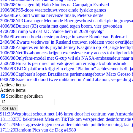
15
06/08
Ontslagen bij Halo Studios na Campaign Evolved
19
06/08
PS5-doos waarschuwt voor einde fysieke games
2
06/08
Le Court wint na nerveuze finale, Pieterse derde
29
06/08
NPO-manager Menno de Boer geschorst na dickpic in groeps
40
06/08
Duitser (93) crasht met quad tegen boom, vier gewonden
47
06/08
Trump wil dat J.D. Vance hem in 2028 opvolgt
1
06/08
Lemmen boekt eerste profzege in zware Ronde van Polen-rit
24
06/08
'Zwarte weduwes' in Rusland trouwen soldaten voor overlijden
14
06/08
Zangeres en Idols-jurylid Jerney Kaagman op 79-jarige leeftij
10
06/08
Netflix-abonnees krijgen exclusieve early access tot uitgebreid
66
06/08
Onlyfans-model met G-cup wil als NASA-ambassadeur naar 
25
06/08
Huisarts per direct uit vak gezet om ernstig alcoholmisbruik
3
06/08
XBOX platform krijgt zijn eigen "Platinum" achievements dit ja
12
06/08
Capibara's lopen Braziliaans parlementsgebouw Mato Grosso 
69
06/08
Israël meldt dood twee militairen in Zuid-Libanon, vergeldin
Actieve items
Actieve items
Scrollbar gebruiken
opslaan
9
11:33
Wegpiraat scheurt met 146 km/u door het centrum van Amsterd
18
11:32
EU bekritiseert Meta en TikTok om verspreiden desinformatie
68
11:29
Meer agressie tegen een andersluidende politieke mening, laat ji
17
11:29
Random Pics van de Dag #1980