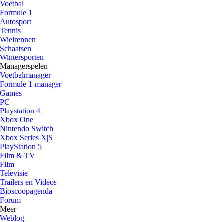
Voetbal
Formule 1
Autosport
Tennis
Wielrennen
Schaatsen
Wintersporten
Managerspelen
Voetbalmanager
Formule 1-manager
Games
PC
Playstation 4
Xbox One
Nintendo Switch
Xbox Series X|S
PlayStation 5
Film & TV
Film
Televisie
Trailers en Videos
Bioscoopagenda
Forum
Meer
Weblog