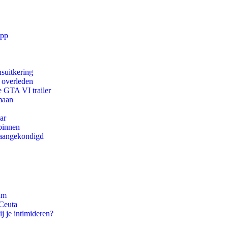
app
suitkering
d overleden
e GTA VI trailer
maan
ar
binnen
g aangekondigd
am
 Ceuta
j je intimideren?