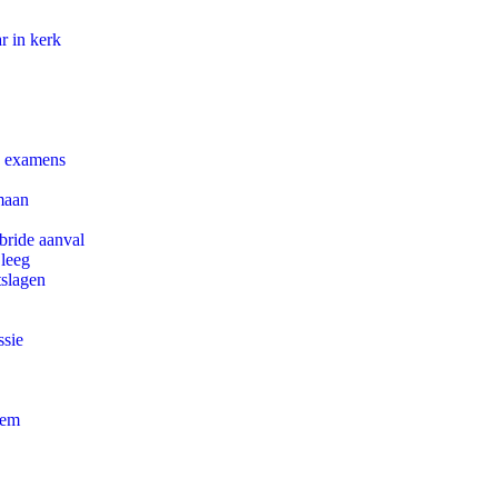
r in kerk
e examens
maan
bride aanval
 leeg
tslagen
ssie
eem