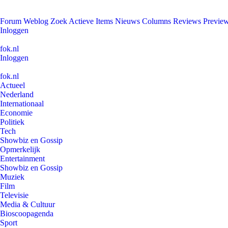
Forum
Weblog
Zoek
Actieve Items
Nieuws
Columns
Reviews
Previe
Inloggen
fok.nl
Inloggen
fok.nl
Actueel
Nederland
Internationaal
Economie
Politiek
Tech
Showbiz en Gossip
Opmerkelijk
Entertainment
Showbiz en Gossip
Muziek
Film
Televisie
Media & Cultuur
Bioscoopagenda
Sport