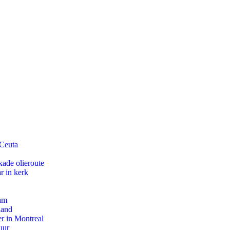
 Ceuta
kade olieroute
r in kerk
dam
land
r in Montreal
uur