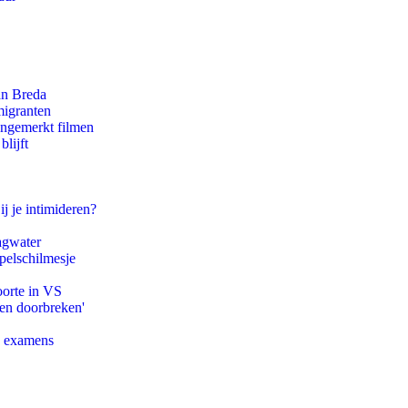
an Breda
migranten
ongemerkt filmen
lijft
ij je intimideren?
agwater
pelschilmesje
oorte in VS
pen doorbreken'
e examens