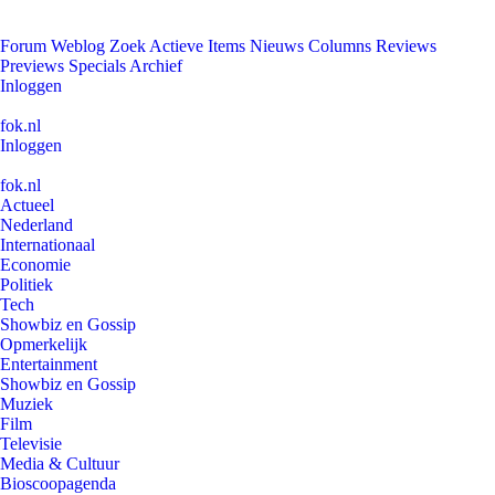
Forum
Weblog
Zoek
Actieve Items
Nieuws
Columns
Reviews
Previews
Specials
Archief
Inloggen
fok.nl
Inloggen
fok.nl
Actueel
Nederland
Internationaal
Economie
Politiek
Tech
Showbiz en Gossip
Opmerkelijk
Entertainment
Showbiz en Gossip
Muziek
Film
Televisie
Media & Cultuur
Bioscoopagenda