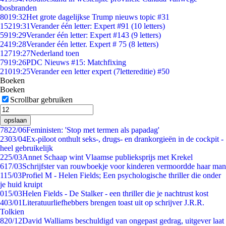
bosbranden
80
19:32
Het grote dagelijkse Trump nieuws topic #31
152
19:31
Verander één letter: Expert #91 (10 letters)
59
19:29
Verander één letter: Expert #143 (9 letters)
24
19:28
Verander één letter. Expert # 75 (8 letters)
127
19:27
Nederland toen
79
19:26
PDC Nieuws #15: Matchfixing
210
19:25
Verander een letter expert (7lettereditie) #50
Boeken
Boeken
Scrollbar gebruiken
opslaan
78
22/06
Feministen: 'Stop met termen als papadag'
23
03/04
Ex-piloot onthult seks-, drugs- en drankorgieën in de cockpit -
heel gebruikelijk
2
25/03
Annet Schaap wint Vlaamse publieksprijs met Krekel
6
17/03
Schrijfster van rouwboekje voor kinderen vermoordde haar man
1
15/03
Profiel M - Helen Fields; Een psychologische thriller die onder
je huid kruipt
0
15/03
Helen Fields - De Stalker - een thriller die je nachtrust kost
4
03/01
Literatuurliefhebbers brengen toast uit op schrijver J.R.R.
Tolkien
8
20/12
David Walliams beschuldigd van ongepast gedrag, uitgever laat