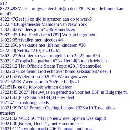
#12
83
22:48
SV-tje's brugwachtershuis(je) deel #8 - Komt de binnenkant
nu af?
43
22:47
Geef jij op tijd je grenzen aan op je werk?
35
22:44
Burgemeester Mamdani van New York
123
22:42
Wat lees je nu? #96 zomerlezen
298
22:35
[Live Eredivisie #1787] We zijn begonnen!
140
22:35
Afvallen met injecties #4
33
22:25
Op vakantie met (kleine) kinderen #30
53
22:23
[Netflix #210] TUDUM
186
22:22
Post hier zo vaak mogelijk om 22:22 uur #76
280
22:14
Tropisch aquarium #73 - Het blijft toch kriebelen.
126
22:12
[Het Officiële Steam Topic #201] Steamrolled
153
22:07
Hoe denkt God echt over homo-seksualiteit? deel 4
275
21:52
Wielerprono 2026 #1 We mogen weer
10
21:52
EK Zwemsporten 2026 te Parijs #1
8
21:51
Ik ga de fok-toto winnen dit jaar
172
21:45
[2027] Nieuwtjes en geruchten voor het ESF in Bulgarije #1
186
21:43
[PlayStation #184] Nieuw deel
19
21:41
Ik rook nog steeds
183
21:39
FOK! Premier Cycling League 2026 #10 Tussentijdse
transfers
192
21:32
[WLR SC #417] Nieuw deel openen was kaputt
109
21:30
[Breien] Deel 21, met zomerbreisels
156
21:11
De woningmarkt #96 Eenmaal, andermaal