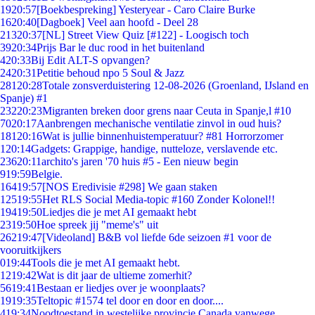
19
20:57
[Boekbespreking] Yesteryear - Caro Claire Burke
16
20:40
[Dagboek] Veel aan hoofd - Deel 28
213
20:37
[NL] Street View Quiz [#122] - Loogisch toch
39
20:34
Prijs Bar le duc rood in het buitenland
4
20:33
Bij Edit ALT-S opvangen?
24
20:31
Petitie behoud npo 5 Soul & Jazz
281
20:28
Totale zonsverduistering 12-08-2026 (Groenland, IJsland en
Spanje) #1
232
20:23
Migranten breken door grens naar Ceuta in Spanje,l #10
70
20:17
Aanbrengen mechanische ventilatie zinvol in oud huis?
181
20:16
Wat is jullie binnenhuistemperatuur? #81 Horrorzomer
1
20:14
Gadgets: Grappige, handige, nutteloze, verslavende etc.
236
20:11
archito's jaren '70 huis #5 - Een nieuw begin
9
19:59
Belgie.
164
19:57
[NOS Eredivisie #298] We gaan staken
125
19:55
Het RLS Social Media-topic #160 Zonder Kolonel!!
194
19:50
Liedjes die je met AI gemaakt hebt
23
19:50
Hoe spreek jij "meme's" uit
262
19:47
[Videoland] B&B vol liefde 6de seizoen #1 voor de
vooruitkijkers
0
19:44
Tools die je met AI gemaakt hebt.
12
19:42
Wat is dit jaar de ultieme zomerhit?
56
19:41
Bestaan er liedjes over je woonplaats?
19
19:35
Teltopic #1574 tel door en door en door....
4
19:34
Noodtoestand in westelijke provincie Canada vanwege