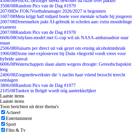
43
08/08
PostNL-bezorger steekt bewoner na ruzie over pakket
35
08/08
Random Pics van de Dag #1979
2
07/08
De FOK!Voetbalmanager 2026/2027 is begonnen
16
07/08
Meta krijgt half miljard boete voor mentale schade bij jongeren
20
07/08
Denemarken pakt AI-gebruik in scholen aan: extra mondelinge
examens
20
07/08
Random Pics van de Dag #1978
66
06/08
Onlyfans-model met G-cup wil als NASA-ambassadeur naar
maan
25
06/08
Huisarts per direct uit vak gezet om ernstig alcoholmisbruik
19
06/08
Drone met explosieven bij Duits vliegveld voedt vrees voor
hybride aanval
60
06/08
Waterschappen slaan alarm wegens droogte: Gereedschapskist
leeg
24
06/08
Zorgmedewerkster die 's nachts haar vriend bezocht terecht
ontslagen
38
06/08
Random Pics van de Dag #1977
21
05/08
Tanken in België wordt nóg aantrekkelijker
Laatste items
Laatste items
Toon berichten uit deze thema's
Actueel
Entertainment
Sport
Film & Tv