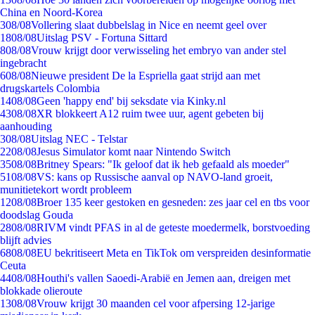
China en Noord-Korea
3
08/08
Vollering slaat dubbelslag in Nice en neemt geel over
18
08/08
Uitslag PSV - Fortuna Sittard
8
08/08
Vrouw krijgt door verwisseling het embryo van ander stel
ingebracht
6
08/08
Nieuwe president De la Espriella gaat strijd aan met
drugskartels Colombia
14
08/08
Geen 'happy end' bij seksdate via Kinky.nl
43
08/08
XR blokkeert A12 ruim twee uur, agent gebeten bij
aanhouding
3
08/08
Uitslag NEC - Telstar
22
08/08
Jesus Simulator komt naar Nintendo Switch
35
08/08
Britney Spears: "Ik geloof dat ik heb gefaald als moeder"
51
08/08
VS: kans op Russische aanval op NAVO-land groeit,
munitietekort wordt probleem
12
08/08
Broer 135 keer gestoken en gesneden: zes jaar cel en tbs voor
doodslag Gouda
28
08/08
RIVM vindt PFAS in al de geteste moedermelk, borstvoeding
blijft advies
68
08/08
EU bekritiseert Meta en TikTok om verspreiden desinformatie
Ceuta
44
08/08
Houthi's vallen Saoedi-Arabië en Jemen aan, dreigen met
blokkade olieroute
13
08/08
Vrouw krijgt 30 maanden cel voor afpersing 12-jarige