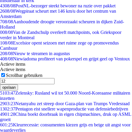
misdienaar in kerk
43
08/08
PostNL-bezorger steekt bewoner na ruzie over pakket
26
08/08
Wegpiraat scheurt met 146 km/u door het centrum van
Amsterdam
7
08/08
Aanhoudende droogte veroorzaakt scheuren in dijken Zuid-
Holland
0
08/08
Van de Zandschulp overleeft matchpoints, ook Griekspoor
verder in Montreal
1
08/08
Excelsior opent seizoen met ruime zege op promovendus
Cambuur
2
08/08
Nieuw te streamen in augustus
4
08/08
Niewiadoma profiteert van pokerspel en grijpt geel op Ventoux
Actieve items
Actieve items
Scrollbar gebruiken
opslaan
51
03:47
Zelensky: Rusland wil tot 50.000 Noord-Koreaanse militairen
inzetten
29
03:23
Netanyahu zet streep door Gaza-plan van Trumps Vredesraad
13
02:37
Pentagon eist snellere wapenproductie van defensiebedrijven
49
01:28
China boekt doorbraak in eigen chipmachines, druk op ASML
groeit
6
01:25
Kleurrecessie: consumenten kiezen grijs en beige uit angst voor
waardeverlies