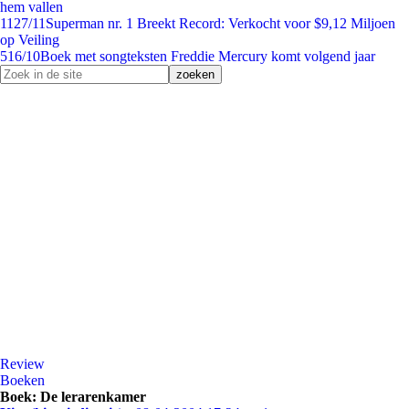
hem vallen
11
27/11
Superman nr. 1 Breekt Record: Verkocht voor $9,12 Miljoen
op Veiling
5
16/10
Boek met songteksten Freddie Mercury komt volgend jaar
Review
Boeken
Boek: De lerarenkamer