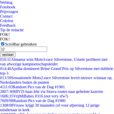
Weblog
Fotoboek
Prijsvragen
Contact
Colofon
Feedback
Tip de redactie
FOK!
FOK!
Scrollbar gebruiken
opslaan
0
16:11
Almansa wint Moto3-race Silverstone, Uriarte profiteert niet
van afwezige kampioenschapsleider
0
14:46
Aprilia domineert Britse Grand Prix op Silverstone met dubbele
top-3
0
13:59
Sensationele Moto2-race Silverstone levert nieuwe winnaar op,
Nederlanders buiten de punten
41
11:03
Random Pics van de Dag #1981
28
07:36
MIVD-baas lekt via Strava routes naar geheime kazerne
16
06:35
VrijMiBabes #316 (not very sfw!)
76
09/08
Random Pics van de Dag #1980
13
08/08
Vrouw krijgt 30 maanden cel voor afpersing 12-jarige
misdienaar in kerk