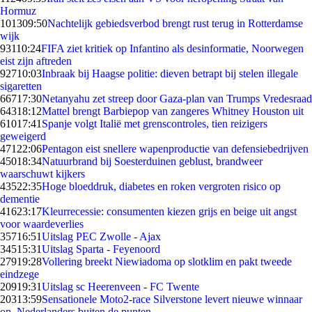
Hormuz
1013
09:50
Nachtelijk gebiedsverbod brengt rust terug in Rotterdamse
wijk
931
10:24
FIFA ziet kritiek op Infantino als desinformatie, Noorwegen
eist zijn aftreden
927
10:03
Inbraak bij Haagse politie: dieven betrapt bij stelen illegale
sigaretten
667
17:30
Netanyahu zet streep door Gaza-plan van Trumps Vredesraad
643
18:12
Mattel brengt Barbiepop van zangeres Whitney Houston uit
610
17:41
Spanje volgt Italië met grenscontroles, tien reizigers
geweigerd
471
22:06
Pentagon eist snellere wapenproductie van defensiebedrijven
450
18:34
Natuurbrand bij Soesterduinen geblust, brandweer
waarschuwt kijkers
435
22:35
Hoge bloeddruk, diabetes en roken vergroten risico op
dementie
416
23:17
Kleurrecessie: consumenten kiezen grijs en beige uit angst
voor waardeverlies
357
16:51
Uitslag PEC Zwolle - Ajax
345
15:31
Uitslag Sparta - Feyenoord
279
19:28
Vollering breekt Niewiadoma op slotklim en pakt tweede
eindzege
209
19:31
Uitslag sc Heerenveen - FC Twente
203
13:59
Sensationele Moto2-race Silverstone levert nieuwe winnaar
op, Nederlanders buiten de punten