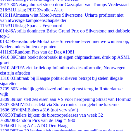
29
17:30
Netanyahu zet streep door Gaza-plan van Trumps Vredesraad
2
16:51
Uitslag PEC Zwolle - Ajax
0
16:11
Almansa wint Moto3-race Silverstone, Uriarte profiteert niet
van afwezige kampioenschapsleider
1
15:31
Uitslag Sparta - Feyenoord
0
14:46
Aprilia domineert Britse Grand Prix op Silverstone met dubbele
top-3
0
13:59
Sensationele Moto2-race Silverstone levert nieuwe winnaar op,
Nederlanders buiten de punten
41
11:03
Random Pics van de Dag #1981
49
10:39
China boekt doorbraak in eigen chipmachines, druk op ASML
groeit
16
10:24
FIFA ziet kritiek op Infantino als desinformatie, Noorwegen
eist zijn aftreden
13
10:03
Inbraak bij Haagse politie: dieven betrapt bij stelen illegale
sigaretten
27
09:50
Nachtelijk gebiedsverbod brengt rust terug in Rotterdamse
wijk
38
09:39
Iran stelt zes eisen aan VS voor heropening Straat van Hormuz
28
07:36
MIVD-baas lekt via Strava routes naar geheime kazerne
16
06:35
VrijMiBabes #316 (not very sfw!)
6
06:30
Trailers kijken: de bioscoopreleases van week 32
76
09/08
Random Pics van de Dag #1980
1
09/08
Uitslag AZ - ADO Den Haag
13
08/08
Hoe 30 landen zich voorbereiden op mogelijke oorlog met