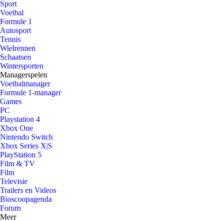
Sport
Voetbal
Formule 1
Autosport
Tennis
Wielrennen
Schaatsen
Wintersporten
Managerspelen
Voetbalmanager
Formule 1-manager
Games
PC
Playstation 4
Xbox One
Nintendo Switch
Xbox Series X|S
PlayStation 5
Film & TV
Film
Televisie
Trailers en Videos
Bioscoopagenda
Forum
Meer