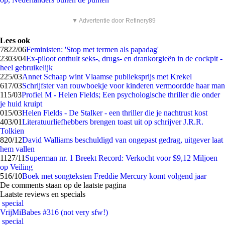
▼ Advertentie door Refinery89
Lees ook
78
22/06
Feministen: 'Stop met termen als papadag'
23
03/04
Ex-piloot onthult seks-, drugs- en drankorgieën in de cockpit -
heel gebruikelijk
2
25/03
Annet Schaap wint Vlaamse publieksprijs met Krekel
6
17/03
Schrijfster van rouwboekje voor kinderen vermoordde haar man
1
15/03
Profiel M - Helen Fields; Een psychologische thriller die onder
je huid kruipt
0
15/03
Helen Fields - De Stalker - een thriller die je nachtrust kost
4
03/01
Literatuurliefhebbers brengen toast uit op schrijver J.R.R.
Tolkien
8
20/12
David Walliams beschuldigd van ongepast gedrag, uitgever laat
hem vallen
11
27/11
Superman nr. 1 Breekt Record: Verkocht voor $9,12 Miljoen
op Veiling
5
16/10
Boek met songteksten Freddie Mercury komt volgend jaar
De comments staan op de laatste pagina
Laatste reviews en specials
special
VrijMiBabes #316 (not very sfw!)
special