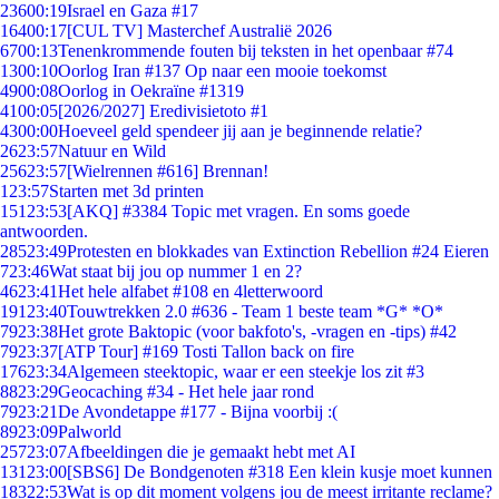
236
00:19
Israel en Gaza #17
164
00:17
[CUL TV] Masterchef Australië 2026
67
00:13
Tenenkrommende fouten bij teksten in het openbaar #74
13
00:10
Oorlog Iran #137 Op naar een mooie toekomst
49
00:08
Oorlog in Oekraïne #1319
41
00:05
[2026/2027] Eredivisietoto #1
43
00:00
Hoeveel geld spendeer jij aan je beginnende relatie?
26
23:57
Natuur en Wild
256
23:57
[Wielrennen #616] Brennan!
1
23:57
Starten met 3d printen
151
23:53
[AKQ] #3384 Topic met vragen. En soms goede
antwoorden.
285
23:49
Protesten en blokkades van Extinction Rebellion #24 Eieren
7
23:46
Wat staat bij jou op nummer 1 en 2?
46
23:41
Het hele alfabet #108 en 4letterwoord
191
23:40
Touwtrekken 2.0 #636 - Team 1 beste team *G* *O*
79
23:38
Het grote Baktopic (voor bakfoto's, -vragen en -tips) #42
79
23:37
[ATP Tour] #169 Tosti Tallon back on fire
176
23:34
Algemeen steektopic, waar er een steekje los zit #3
88
23:29
Geocaching #34 - Het hele jaar rond
79
23:21
De Avondetappe #177 - Bijna voorbij :(
89
23:09
Palworld
257
23:07
Afbeeldingen die je gemaakt hebt met AI
131
23:00
[SBS6] De Bondgenoten #318 Een klein kusje moet kunnen
183
22:53
Wat is op dit moment volgens jou de meest irritante reclame?