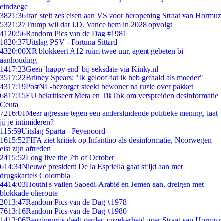
eindzege
38
21:36
Iran stelt zes eisen aan VS voor heropening Straat van Hormuz
53
21:27
Trump wil dat J.D. Vance hem in 2028 opvolgt
41
20:56
Random Pics van de Dag #1981
18
20:37
Uitslag PSV - Fortuna Sittard
43
20:00
XR blokkeert A12 ruim twee uur, agent gebeten bij
aanhouding
14
17:23
Geen 'happy end' bij seksdate via Kinky.nl
35
17:22
Britney Spears: "Ik geloof dat ik heb gefaald als moeder"
43
17:19
PostNL-bezorger steekt bewoner na ruzie over pakket
68
17:15
EU bekritiseert Meta en TikTok om verspreiden desinformatie
Ceuta
72
16:01
Meer agressie tegen een andersluidende politieke mening, laat
jij je intimideren?
1
15:59
Uitslag Sparta - Feyenoord
16
15:52
FIFA ziet kritiek op Infantino als desinformatie, Noorwegen
eist zijn aftreden
24
15:52
Long live the 7th of October
6
14:34
Nieuwe president De la Espriella gaat strijd aan met
drugskartels Colombia
44
14:03
Houthi's vallen Saoedi-Arabië en Jemen aan, dreigen met
blokkade olieroute
20
13:47
Random Pics van de Dag #1978
76
13:16
Random Pics van de Dag #1980
14
13:06
Benzineprijs daalt verder, onzekerheid over Straat van Hormuz