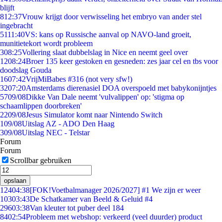
blijft
8
12:37
Vrouw krijgt door verwisseling het embryo van ander stel
ingebracht
51
11:40
VS: kans op Russische aanval op NAVO-land groeit,
munitietekort wordt probleem
3
08:25
Vollering slaat dubbelslag in Nice en neemt geel over
12
08:24
Broer 135 keer gestoken en gesneden: zes jaar cel en tbs voor
doodslag Gouda
16
07:42
VrijMiBabes #316 (not very sfw!)
32
07:20
Amsterdams dierenasiel DOA overspoeld met babykonijntjes
57
09/08
Dikke Van Dale neemt 'vulvalippen' op: 'stigma op
schaamlippen doorbreken'
22
09/08
Jesus Simulator komt naar Nintendo Switch
1
09/08
Uitslag AZ - ADO Den Haag
3
09/08
Uitslag NEC - Telstar
Forum
Forum
Scrollbar gebruiken
opslaan
124
04:38
[FOK!Voetbalmanager 2026/2027] #1 We zijn er weer
103
03:43
De Schatkamer van Beeld & Geluid #4
296
03:38
Van kleuter tot puber deel 184
84
02:54
Probleem met webshop: verkeerd (veel duurder) product