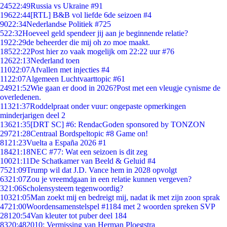
245
22:49
Russia vs Ukraine #91
196
22:44
[RTL] B&B vol liefde 6de seizoen #4
90
22:34
Nederlandse Politiek #725
5
22:32
Hoeveel geld spendeer jij aan je beginnende relatie?
19
22:29
de beheerder die mij oh zo moe maakt.
185
22:22
Post hier zo vaak mogelijk om 22:22 uur #76
126
22:13
Nederland toen
110
22:07
Afvallen met injecties #4
11
22:07
Algemeen Luchtvaarttopic #61
249
21:52
Wie gaan er dood in 2026?Post met een vleugje cynisme de
overledenen.
113
21:37
Roddelpraat onder vuur: ongepaste opmerkingen
minderjarigen deel 2
136
21:35
[DRT SC] #6: RendacGoden sponsored by TONZON
297
21:28
Centraal Bordspeltopic #8 Game on!
81
21:23
Vuelta a España 2026 #1
184
21:18
NEC #77: Wat een seizoen is dit zeg
100
21:11
De Schatkamer van Beeld & Geluid #4
75
21:09
Trump wil dat J.D. Vance hem in 2028 opvolgt
63
21:07
Zou je vreemdgaan in een relatie kunnen vergeven?
3
21:06
Scholensysteem tegenwoordig?
103
21:05
Man zoekt mij en bedreigt mij, nadat ik met zijn zoon sprak
47
21:00
Woordensamenstelspel #1184 met 2 woorden spreken SVP
281
20:54
Van kleuter tot puber deel 184
83
20:48
2010: Vermissing van Herman Ploegstra