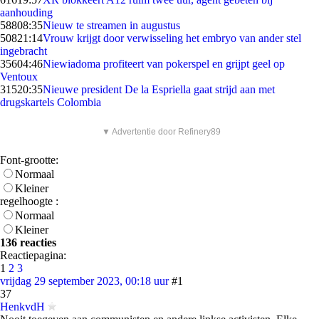
aanhouding
588
08:35
Nieuw te streamen in augustus
508
21:14
Vrouw krijgt door verwisseling het embryo van ander stel
ingebracht
356
04:46
Niewiadoma profiteert van pokerspel en grijpt geel op
Ventoux
315
20:35
Nieuwe president De la Espriella gaat strijd aan met
drugskartels Colombia
▼ Advertentie door Refinery89
Font-grootte:
Normaal
Kleiner
regelhoogte :
Normaal
Kleiner
136 reacties
Reactiepagina:
1
2
3
vrijdag 29 september 2023, 00:18 uur
#1
37
HenkvdH