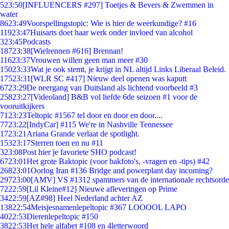
5
23:50
[INFLUENCERS #297] Toetjes & Bevers & Zwemmen in
water
86
23:49
Voorspellingstopic: Wie is hier de weerkundige? #16
119
23:47
Huisarts doet haar werk onder invloed van alcohol
3
23:45
Podcasts
187
23:38
[Wielrennen #616] Brennan!
116
23:37
Vrouwen willen geen man meer #30
150
23:33
Wat je ook stemt, je krijgt in NL altijd Links Liberaal Beleid.
175
23:31
[WLR SC #417] Nieuw deel openen was kaputt
67
23:29
De neergang van Duitsland als lichtend voorbeeld #3
258
23:27
[Videoland] B&B vol liefde 6de seizoen #1 voor de
vooruitkijkers
71
23:23
Teltopic #1567 tel door en door en door....
77
23:22
[IndyCar] #115 We're in Nashville Tennessee
17
23:21
Ariana Grande verlaat de spotlight.
153
23:17
Sterren toen en nu #11
3
23:08
Post hier je favoriete SHO podcast!
67
23:01
Het grote Baktopic (voor bakfoto's, -vragen en -tips) #42
268
23:01
Oorlog Iran #136 Bridge and powerplant day incoming?
297
23:00
[AMV] VS #1312 spammers van de internationale rechtsorde
72
22:59
[Lil Kleine#12] Nieuwe afleveringen op Prime
34
22:59
[AZ#98] Heel Nederland achter AZ
138
22:54
Meisjesnamenlepeltopic #367 LOOOOL LAPO
40
22:53
Dierenlepeltopic #150
38
22:53
Het hele alfabet #108 en 4letterwoord