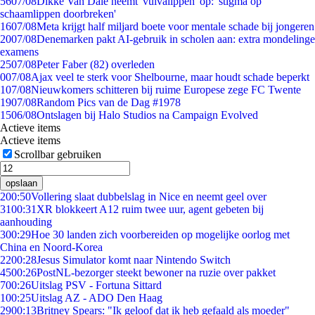
56
07/08
Dikke Van Dale neemt 'vulvalippen' op: 'stigma op
schaamlippen doorbreken'
16
07/08
Meta krijgt half miljard boete voor mentale schade bij jongeren
20
07/08
Denemarken pakt AI-gebruik in scholen aan: extra mondelinge
examens
25
07/08
Peter Faber (82) overleden
0
07/08
Ajax veel te sterk voor Shelbourne, maar houdt schade beperkt
1
07/08
Nieuwkomers schitteren bij ruime Europese zege FC Twente
19
07/08
Random Pics van de Dag #1978
15
06/08
Ontslagen bij Halo Studios na Campaign Evolved
Actieve items
Actieve items
Scrollbar gebruiken
opslaan
2
00:50
Vollering slaat dubbelslag in Nice en neemt geel over
31
00:31
XR blokkeert A12 ruim twee uur, agent gebeten bij
aanhouding
3
00:29
Hoe 30 landen zich voorbereiden op mogelijke oorlog met
China en Noord-Korea
22
00:28
Jesus Simulator komt naar Nintendo Switch
45
00:26
PostNL-bezorger steekt bewoner na ruzie over pakket
7
00:26
Uitslag PSV - Fortuna Sittard
1
00:25
Uitslag AZ - ADO Den Haag
29
00:13
Britney Spears: "Ik geloof dat ik heb gefaald als moeder"