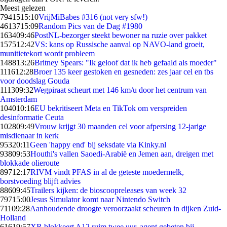
Meest gelezen
79415
15:10
VrijMiBabes #316 (not very sfw!)
46137
15:09
Random Pics van de Dag #1980
1634
09:46
PostNL-bezorger steekt bewoner na ruzie over pakket
1575
12:42
VS: kans op Russische aanval op NAVO-land groeit,
munitietekort wordt probleem
1488
13:26
Britney Spears: "Ik geloof dat ik heb gefaald als moeder"
1116
12:28
Broer 135 keer gestoken en gesneden: zes jaar cel en tbs
voor doodslag Gouda
1113
09:32
Wegpiraat scheurt met 146 km/u door het centrum van
Amsterdam
1040
10:16
EU bekritiseert Meta en TikTok om verspreiden
desinformatie Ceuta
1028
09:49
Vrouw krijgt 30 maanden cel voor afpersing 12-jarige
misdienaar in kerk
953
20:11
Geen 'happy end' bij seksdate via Kinky.nl
938
09:53
Houthi's vallen Saoedi-Arabië en Jemen aan, dreigen met
blokkade olieroute
897
12:17
RIVM vindt PFAS in al de geteste moedermelk,
borstvoeding blijft advies
886
09:45
Trailers kijken: de bioscoopreleases van week 32
797
15:00
Jesus Simulator komt naar Nintendo Switch
711
09:28
Aanhoudende droogte veroorzaakt scheuren in dijken Zuid-
Holland
616
19:57
XR blokkeert A12 ruim twee uur, agent gebeten bij