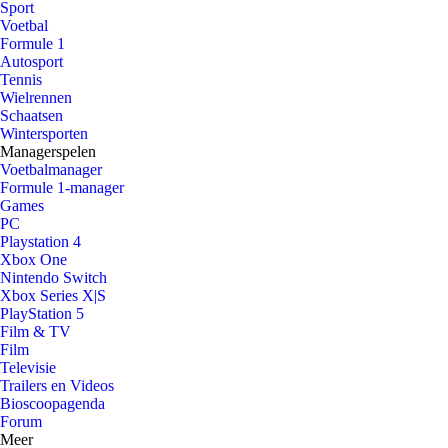
Sport
Voetbal
Formule 1
Autosport
Tennis
Wielrennen
Schaatsen
Wintersporten
Managerspelen
Voetbalmanager
Formule 1-manager
Games
PC
Playstation 4
Xbox One
Nintendo Switch
Xbox Series X|S
PlayStation 5
Film & TV
Film
Televisie
Trailers en Videos
Bioscoopagenda
Forum
Meer