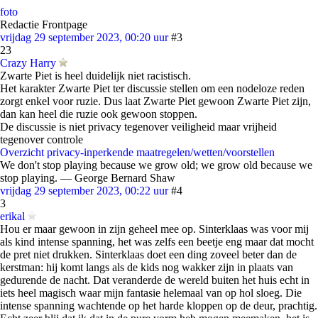
foto
Redactie Frontpage
vrijdag 29 september 2023, 00:20 uur
#3
23
Crazy Harry
Zwarte Piet is heel duidelijk niet racistisch.
Het karakter Zwarte Piet ter discussie stellen om een nodeloze reden
zorgt enkel voor ruzie. Dus laat Zwarte Piet gewoon Zwarte Piet zijn,
dan kan heel die ruzie ook gewoon stoppen.
De discussie is niet privacy tegenover veiligheid maar vrijheid
tegenover controle
Overzicht privacy-inperkende maatregelen/wetten/voorstellen
We don't stop playing because we grow old; we grow old because we
stop playing. ― George Bernard Shaw
vrijdag 29 september 2023, 00:22 uur
#4
3
erikal
Hou er maar gewoon in zijn geheel mee op. Sinterklaas was voor mij
als kind intense spanning, het was zelfs een beetje eng maar dat mocht
de pret niet drukken. Sinterklaas doet een ding zoveel beter dan de
kerstman: hij komt langs als de kids nog wakker zijn in plaats van
gedurende de nacht. Dat veranderde de wereld buiten het huis echt in
iets heel magisch waar mijn fantasie helemaal van op hol sloeg. Die
intense spanning wachtende op het harde kloppen op de deur, prachtig.