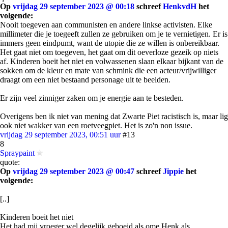
Op
vrijdag 29 september 2023 @ 00:18
schreef
HenkvdH
het
volgende:
Nooit toegeven aan communisten en andere linkse activisten. Elke
millimeter die je toegeeft zullen ze gebruiken om je te vernietigen. Er is
immers geen eindpumt, want de utopie die ze willen is onbereikbaar.
Het gaat niet om toegeven, het gaat om dit oeverloze gezeik op niets
af. Kinderen boeit het niet en volwassenen slaan elkaar bijkant van de
sokken om de kleur en mate van schmink die een acteur/vrijwilliger
draagt om een niet bestaand personage uit te beelden.
Er zijn veel zinniger zaken om je energie aan te besteden.
Overigens ben ik niet van mening dat Zwarte Piet racistisch is, maar lig
ook niet wakker van een roetveegpiet. Het is zo'n non issue.
vrijdag 29 september 2023, 00:51 uur
#13
8
Spraypaint
quote:
Op
vrijdag 29 september 2023 @ 00:47
schreef
Jippie
het
volgende:
[..]
Kinderen boeit het niet
Het had mij vroeger wel degelijk geboeid als ome Henk als