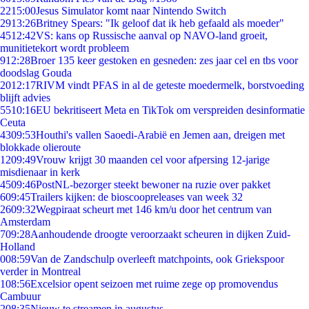
22
15:00
Jesus Simulator komt naar Nintendo Switch
29
13:26
Britney Spears: "Ik geloof dat ik heb gefaald als moeder"
45
12:42
VS: kans op Russische aanval op NAVO-land groeit,
munitietekort wordt probleem
9
12:28
Broer 135 keer gestoken en gesneden: zes jaar cel en tbs voor
doodslag Gouda
20
12:17
RIVM vindt PFAS in al de geteste moedermelk, borstvoeding
blijft advies
55
10:16
EU bekritiseert Meta en TikTok om verspreiden desinformatie
Ceuta
43
09:53
Houthi's vallen Saoedi-Arabië en Jemen aan, dreigen met
blokkade olieroute
12
09:49
Vrouw krijgt 30 maanden cel voor afpersing 12-jarige
misdienaar in kerk
45
09:46
PostNL-bezorger steekt bewoner na ruzie over pakket
6
09:45
Trailers kijken: de bioscoopreleases van week 32
26
09:32
Wegpiraat scheurt met 146 km/u door het centrum van
Amsterdam
7
09:28
Aanhoudende droogte veroorzaakt scheuren in dijken Zuid-
Holland
0
08:59
Van de Zandschulp overleeft matchpoints, ook Griekspoor
verder in Montreal
1
08:56
Excelsior opent seizoen met ruime zege op promovendus
Cambuur
2
08:35
Nieuw te streamen in augustus