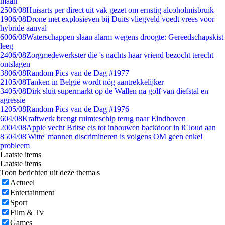
maan
25
06/08
Huisarts per direct uit vak gezet om ernstig alcoholmisbruik
19
06/08
Drone met explosieven bij Duits vliegveld voedt vrees voor
hybride aanval
60
06/08
Waterschappen slaan alarm wegens droogte: Gereedschapskist
leeg
24
06/08
Zorgmedewerkster die 's nachts haar vriend bezocht terecht
ontslagen
38
06/08
Random Pics van de Dag #1977
21
05/08
Tanken in België wordt nóg aantrekkelijker
34
05/08
Dirk sluit supermarkt op de Wallen na golf van diefstal en
agressie
12
05/08
Random Pics van de Dag #1976
6
04/08
Kraftwerk brengt ruimteschip terug naar Eindhoven
20
04/08
Apple vecht Britse eis tot inbouwen backdoor in iCloud aan
85
04/08
'Witte' mannen discrimineren is volgens OM geen enkel
probleem
Laatste items
Laatste items
Toon berichten uit deze thema's
Actueel
Entertainment
Sport
Film & Tv
Games