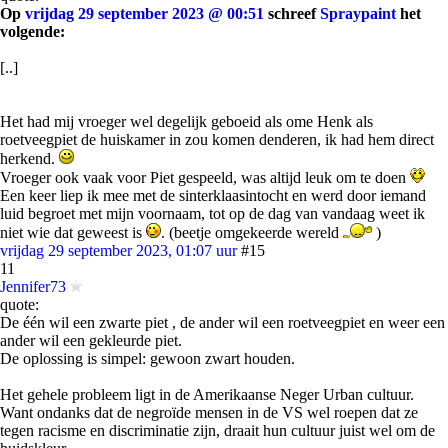
Op
vrijdag 29 september 2023 @ 00:51
schreef
Spraypaint
het
volgende:
[..]
Het had mij vroeger wel degelijk geboeid als ome Henk als
roetveegpiet de huiskamer in zou komen denderen, ik had hem direct
herkend.
Vroeger ook vaak voor Piet gespeeld, was altijd leuk om te doen
Een keer liep ik mee met de sinterklaasintocht en werd door iemand
luid begroet met mijn voornaam, tot op de dag van vandaag weet ik
niet wie dat geweest is
. (beetje omgekeerde wereld
)
vrijdag 29 september 2023, 01:07 uur
#15
11
Jennifer73
quote:
De één wil een zwarte piet , de ander wil een roetveegpiet en weer een
ander wil een gekleurde piet.
De oplossing is simpel: gewoon zwart houden.
Het gehele probleem ligt in de Amerikaanse Neger Urban cultuur.
Want ondanks dat de negroïde mensen in de VS wel roepen dat ze
tegen racisme en discriminatie zijn, draait hun cultuur juist wel om de