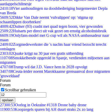
aardappelschilmesje
24
10:18
Vier aanhoudingen na doodsbedreiging burgemeester Depla
van Breda
56
09:52
Dikke Van Dale neemt 'vulvalippen' op: 'stigma op
schaamlippen doorbreken'
40
09:42
Duitser (93) crasht met quad tegen boom, vier gewonden
25
09:22
Huisarts per direct uit vak gezet om ernstig alcoholmisbruik
66
09:19
Onlyfans-model met G-cup wil als NASA-ambassadeur naar
maan
24
09:02
Zorgmedewerkster die 's nachts haar vriend bezocht terecht
ontslagen
23
03:02
Quake krijgt na 30 jaar een gratis uitbreiding
11
07/08
Smokkelbende opgerold in Spanje, verdienden miljoenen aan
migranten
47
07/08
Trump wil dat J.D. Vance hem in 2028 opvolgt
34
07/08
Ceuta-leider noemt Marokkaanse grensaanval door migranten
'gruweldaad'
Forum
Forum
Scrollbar gebruiken
opslaan
273
00:53
Oorlog in Oekraïne #1318 Drone baby drone
119
00:53
Koopzegels sparen bij AH duurt straks 2x zo lang