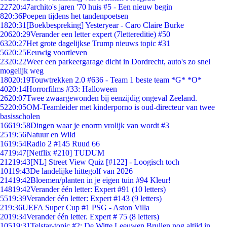
227
20:47
archito's jaren '70 huis #5 - Een nieuw begin
8
20:36
Poepen tijdens het tandenpoetsen
18
20:31
[Boekbespreking] Yesteryear - Caro Claire Burke
206
20:29
Verander een letter expert (7lettereditie) #50
63
20:27
Het grote dagelijkse Trump nieuws topic #31
56
20:25
Eeuwig voortleven
23
20:22
Weer een parkeergarage dicht in Dordrecht, auto's zo snel
mogelijk weg
180
20:19
Touwtrekken 2.0 #636 - Team 1 beste team *G* *O*
40
20:14
Horrorfilms #33: Halloween
26
20:07
Twee zwaargewonden bij eenzijdig ongeval Zeeland.
52
20:05
OM-Teamleider met kinderporno is oud-directeur van twee
basisscholen
166
19:58
Dingen waar je enorm vrolijk van wordt #3
25
19:56
Natuur en Wild
16
19:54
Radio 2 #145 Ruud 66
47
19:47
[Netflix #210] TUDUM
212
19:43
[NL] Street View Quiz [#122] - Loogisch toch
101
19:43
De landelijke hittegolf van 2026
214
19:42
Bloemen/planten in je eigen tuin #94 Kleur!
148
19:42
Verander één letter: Expert #91 (10 letters)
55
19:39
Verander één letter: Expert #143 (9 letters)
2
19:36
UEFA Super Cup #1 PSG - Aston Villa
20
19:34
Verander één letter. Expert # 75 (8 letters)
105
19:31
Telstar-topic #2: De Witte Leeuwen Brullen nog altijd in