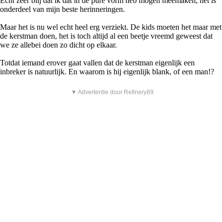
Echt zeer blij dat ik dat in de pure vorm heb mogen meemaken, het is
onderdeel van mijn beste herinneringen.
Maar het is nu wel echt heel erg verziekt. De kids moeten het maar met
de kerstman doen, het is toch altijd al een beetje vreemd geweest dat
we ze allebei doen zo dicht op elkaar.
Totdat iemand erover gaat vallen dat de kerstman eigenlijk een
inbreker is natuurlijk. En waarom is hij eigenlijk blank, of een man!?
▼ Advertentie door Refinery89