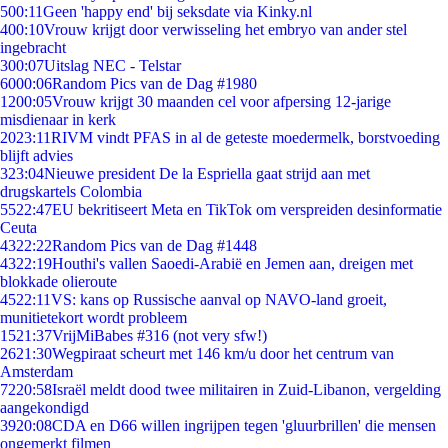
5
00:11
Geen 'happy end' bij seksdate via Kinky.nl
4
00:10
Vrouw krijgt door verwisseling het embryo van ander stel
ingebracht
3
00:07
Uitslag NEC - Telstar
60
00:06
Random Pics van de Dag #1980
12
00:05
Vrouw krijgt 30 maanden cel voor afpersing 12-jarige
misdienaar in kerk
20
23:11
RIVM vindt PFAS in al de geteste moedermelk, borstvoeding
blijft advies
3
23:04
Nieuwe president De la Espriella gaat strijd aan met
drugskartels Colombia
55
22:47
EU bekritiseert Meta en TikTok om verspreiden desinformatie
Ceuta
43
22:22
Random Pics van de Dag #1448
43
22:19
Houthi's vallen Saoedi-Arabië en Jemen aan, dreigen met
blokkade olieroute
45
22:11
VS: kans op Russische aanval op NAVO-land groeit,
munitietekort wordt probleem
15
21:37
VrijMiBabes #316 (not very sfw!)
26
21:30
Wegpiraat scheurt met 146 km/u door het centrum van
Amsterdam
72
20:58
Israël meldt dood twee militairen in Zuid-Libanon, vergelding
aangekondigd
39
20:08
CDA en D66 willen ingrijpen tegen 'gluurbrillen' die mensen
ongemerkt filmen