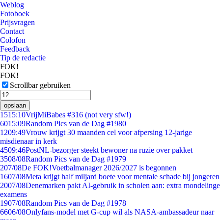
Weblog
Fotoboek
Prijsvragen
Contact
Colofon
Feedback
Tip de redactie
FOK!
FOK!
Scrollbar gebruiken
opslaan
15
15:10
VrijMiBabes #316 (not very sfw!)
60
15:09
Random Pics van de Dag #1980
12
09:49
Vrouw krijgt 30 maanden cel voor afpersing 12-jarige
misdienaar in kerk
45
09:46
PostNL-bezorger steekt bewoner na ruzie over pakket
35
08/08
Random Pics van de Dag #1979
2
07/08
De FOK!Voetbalmanager 2026/2027 is begonnen
16
07/08
Meta krijgt half miljard boete voor mentale schade bij jongeren
20
07/08
Denemarken pakt AI-gebruik in scholen aan: extra mondelinge
examens
19
07/08
Random Pics van de Dag #1978
66
06/08
Onlyfans-model met G-cup wil als NASA-ambassadeur naar