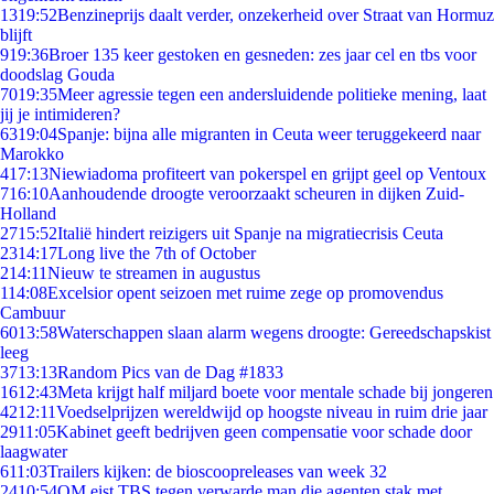
13
19:52
Benzineprijs daalt verder, onzekerheid over Straat van Hormuz
blijft
9
19:36
Broer 135 keer gestoken en gesneden: zes jaar cel en tbs voor
doodslag Gouda
70
19:35
Meer agressie tegen een andersluidende politieke mening, laat
jij je intimideren?
63
19:04
Spanje: bijna alle migranten in Ceuta weer teruggekeerd naar
Marokko
4
17:13
Niewiadoma profiteert van pokerspel en grijpt geel op Ventoux
7
16:10
Aanhoudende droogte veroorzaakt scheuren in dijken Zuid-
Holland
27
15:52
Italië hindert reizigers uit Spanje na migratiecrisis Ceuta
23
14:17
Long live the 7th of October
2
14:11
Nieuw te streamen in augustus
1
14:08
Excelsior opent seizoen met ruime zege op promovendus
Cambuur
60
13:58
Waterschappen slaan alarm wegens droogte: Gereedschapskist
leeg
37
13:13
Random Pics van de Dag #1833
16
12:43
Meta krijgt half miljard boete voor mentale schade bij jongeren
42
12:11
Voedselprijzen wereldwijd op hoogste niveau in ruim drie jaar
29
11:05
Kabinet geeft bedrijven geen compensatie voor schade door
laagwater
6
11:03
Trailers kijken: de bioscoopreleases van week 32
24
10:54
OM eist TBS tegen verwarde man die agenten stak met