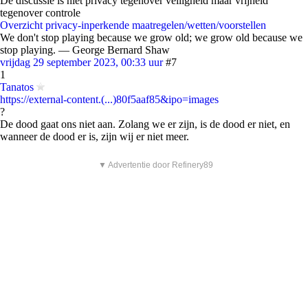
De discussie is niet privacy tegenover veiligheid maar vrijheid
tegenover controle
Overzicht privacy-inperkende maatregelen/wetten/voorstellen
We don't stop playing because we grow old; we grow old because we
stop playing. ― George Bernard Shaw
vrijdag 29 september 2023, 00:33 uur
#7
1
Tanatos
https://external-content.(...)80f5aaf85&ipo=images
?
De dood gaat ons niet aan. Zolang we er zijn, is de dood er niet, en
wanneer de dood er is, zijn wij er niet meer.
▼ Advertentie door Refinery89