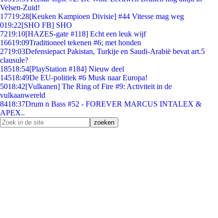
Velsen-Zuid!
177
19:28
[Keuken Kampioen Divisie] #44 Vitesse mag weg
0
19:22
[SHO FB] SHO
72
19:10
[HAZES-gate #118] Echt een leuk wijf
166
19:09
Traditioneel tekenen #6; met honden
27
19:03
Defensiepact Pakistan, Turkije en Saudi-Arabië bevat art.5
clausule?
185
18:54
[PlayStation #184] Nieuw deel
145
18:49
De EU-politiek #6 Musk naar Europa!
50
18:42
[Vulkanen] The Ring of Fire #9: Activiteit in de
vulkaanwereld
84
18:37
Drum n Bass #52 - FOREVER MARCUS INTALEX &
APEX..