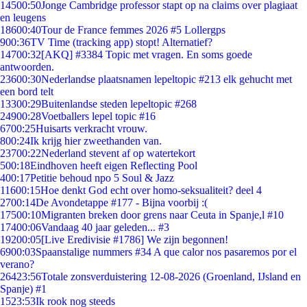
145
00:50
Jonge Cambridge professor stapt op na claims over plagiaat
en leugens
186
00:40
Tour de France femmes 2026 #5 Lollergps
9
00:36
TV Time (tracking app) stopt! Alternatief?
147
00:32
[AKQ] #3384 Topic met vragen. En soms goede
antwoorden.
236
00:30
Nederlandse plaatsnamen lepeltopic #213 elk gehucht met
een bord telt
133
00:29
Buitenlandse steden lepeltopic #268
249
00:28
Voetballers lepel topic #16
67
00:25
Huisarts verkracht vrouw.
8
00:24
Ik krijg hier zweethanden van.
237
00:22
Nederland stevent af op watertekort
5
00:18
Eindhoven heeft eigen Reflecting Pool
4
00:17
Petitie behoud npo 5 Soul & Jazz
116
00:15
Hoe denkt God echt over homo-seksualiteit? deel 4
27
00:14
De Avondetappe #177 - Bijna voorbij :(
175
00:10
Migranten breken door grens naar Ceuta in Spanje,l #10
174
00:06
Vandaag 40 jaar geleden... #3
192
00:05
[Live Eredivisie #1786] We zijn begonnen!
69
00:03
Spaanstalige nummers #34 A que calor nos pasaremos por el
verano?
264
23:56
Totale zonsverduistering 12-08-2026 (Groenland, IJsland en
Spanje) #1
15
23:53
Ik rook nog steeds