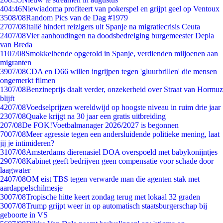
4
04:46
Niewiadoma profiteert van pokerspel en grijpt geel op Ventoux
35
08/08
Random Pics van de Dag #1979
27
07/08
Italië hindert reizigers uit Spanje na migratiecrisis Ceuta
24
07/08
Vier aanhoudingen na doodsbedreiging burgemeester Depla
van Breda
11
07/08
Smokkelbende opgerold in Spanje, verdienden miljoenen aan
migranten
39
07/08
CDA en D66 willen ingrijpen tegen 'gluurbrillen' die mensen
ongemerkt filmen
13
07/08
Benzineprijs daalt verder, onzekerheid over Straat van Hormuz
blijft
42
07/08
Voedselprijzen wereldwijd op hoogste niveau in ruim drie jaar
23
07/08
Quake krijgt na 30 jaar een gratis uitbreiding
2
07/08
De FOK!Voetbalmanager 2026/2027 is begonnen
70
07/08
Meer agressie tegen een andersluidende politieke mening, laat
jij je intimideren?
31
07/08
Amsterdams dierenasiel DOA overspoeld met babykonijntjes
29
07/08
Kabinet geeft bedrijven geen compensatie voor schade door
laagwater
24
07/08
OM eist TBS tegen verwarde man die agenten stak met
aardappelschilmesje
30
07/08
Tropische hitte keert zondag terug met lokaal 32 graden
30
07/08
Trump grijpt weer in op automatisch staatsburgerschap bij
geboorte in VS