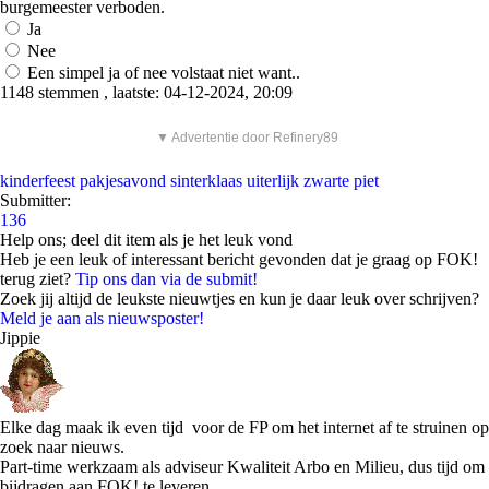
burgemeester verboden.
Ja
Nee
Een simpel ja of nee volstaat niet want..
1148 stemmen , laatste: 04-12-2024, 20:09
▼ Advertentie door Refinery89
kinderfeest
pakjesavond
sinterklaas
uiterlijk
zwarte piet
Submitter:
136
Help ons; deel dit item als je het leuk vond
Heb je een leuk of interessant bericht gevonden dat je graag op FOK!
terug ziet?
Tip ons dan via de submit!
Zoek jij altijd de leukste nieuwtjes en kun je daar leuk over schrijven?
Meld je aan als nieuwsposter!
Jippie
Elke dag maak ik even tijd voor de FP om het internet af te struinen op
zoek naar nieuws.
Part-time werkzaam als adviseur Kwaliteit Arbo en Milieu, dus tijd om
bijdragen aan FOK! te leveren.