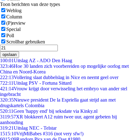
Toon berichten van deze types
Weblog
Column
(P)review
Special
Poll
Scrollbar gebruiken
opslaan
1
00:01
Uitslag AZ - ADO Den Haag
3
23:46
Hoe 30 landen zich voorbereiden op mogelijke oorlog met
China en Noord-Korea
2
22:13
Vollering slaat dubbelslag in Nice en neemt geel over
7
22:11
Uitslag PSV - Fortuna Sittard
4
21:14
Vrouw krijgt door verwisseling het embryo van ander stel
ingebracht
3
20:35
Nieuwe president De la Espriella gaat strijd aan met
drugskartels Colombia
5
20:11
Geen 'happy end' bij seksdate via Kinky.nl
31
19:57
XR blokkeert A12 ruim twee uur, agent gebeten bij
aanhouding
3
19:21
Uitslag NEC - Telstar
15
15:10
VrijMiBabes #316 (not very sfw!)
60
15:09
Random Pics van de Dag #1980