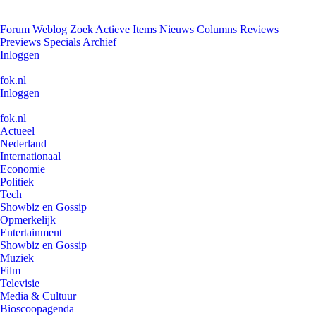
Forum
Weblog
Zoek
Actieve Items
Nieuws
Columns
Reviews
Previews
Specials
Archief
Inloggen
fok.nl
Inloggen
fok.nl
Actueel
Nederland
Internationaal
Economie
Politiek
Tech
Showbiz en Gossip
Opmerkelijk
Entertainment
Showbiz en Gossip
Muziek
Film
Televisie
Media & Cultuur
Bioscoopagenda