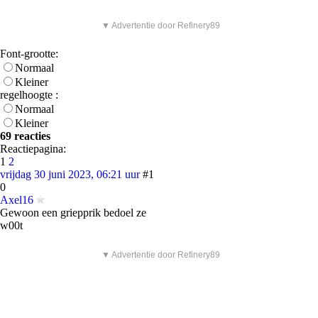
▼ Advertentie door Refinery89
Font-grootte:
Normaal
Kleiner
regelhoogte :
Normaal
Kleiner
69 reacties
Reactiepagina:
1
2
vrijdag 30 juni 2023, 06:21 uur
#1
0
Axel16
Gewoon een griepprik bedoel ze
w00t
▼ Advertentie door Refinery89