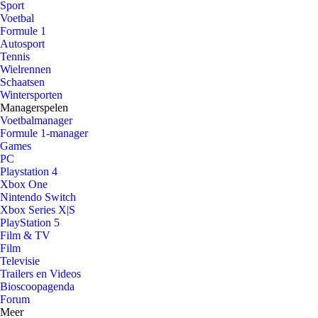
Sport
Voetbal
Formule 1
Autosport
Tennis
Wielrennen
Schaatsen
Wintersporten
Managerspelen
Voetbalmanager
Formule 1-manager
Games
PC
Playstation 4
Xbox One
Nintendo Switch
Xbox Series X|S
PlayStation 5
Film & TV
Film
Televisie
Trailers en Videos
Bioscoopagenda
Forum
Meer