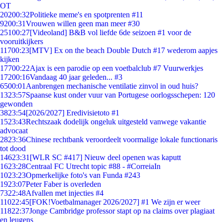
OT
202
00:32
Politieke meme's en spotprenten #11
92
00:31
Vrouwen willen geen man meer #30
251
00:27
[Videoland] B&B vol liefde 6de seizoen #1 voor de
vooruitkijkers
117
00:23
[MTV] Ex on the beach Double Dutch #17 wederom aapjes
kijken
177
00:22
Ajax is een parodie op een voetbalclub #7 Vuurwerkjes
172
00:16
Vandaag 40 jaar geleden... #3
65
00:01
Aanbrengen mechanische ventilatie zinvol in oud huis?
13
23:57
Spaanse kust onder vuur van Portugese oorlogsschepen: 120
gewonden
38
23:54
[2026/2027] Eredivisietoto #1
15
23:43
Rechtszaak dodelijk ongeluk uitgesteld vanwege vakantie
advocaat
28
23:36
Chinese rechtbank veroordeelt voormalige lokale functionaris
tot dood
146
23:31
[WLR SC #417] Nieuw deel openen was kaputt
16
23:28
Centraal FC Utrecht topic #88 - #CorreiaIn
10
23:23
Opmerkelijke foto's van Funda #243
19
23:07
Peter Faber is overleden
73
22:48
Afvallen met injecties #4
110
22:45
[FOK!Voetbalmanager 2026/2027] #1 We zijn er weer
118
22:37
Jonge Cambridge professor stapt op na claims over plagiaat
en leugens