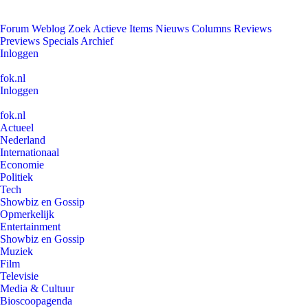
Forum
Weblog
Zoek
Actieve Items
Nieuws
Columns
Reviews
Previews
Specials
Archief
Inloggen
fok.nl
Inloggen
fok.nl
Actueel
Nederland
Internationaal
Economie
Politiek
Tech
Showbiz en Gossip
Opmerkelijk
Entertainment
Showbiz en Gossip
Muziek
Film
Televisie
Media & Cultuur
Bioscoopagenda