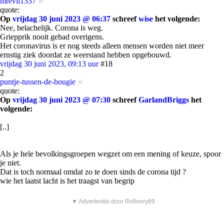
mrevil1337
quote:
Op
vrijdag 30 juni 2023 @ 06:37
schreef
wise
het volgende:
Nee, belachelijk. Corona is weg.
Griepprik nooit gehad overigens.
Het coronavirus is er nog steeds alleen mensen worden niet meer
ernstig ziek doordat ze weerstand hebben opgebouwd.
vrijdag 30 juni 2023, 09:13 uur
#18
2
puntje-tussen-de-bougie
quote:
Op
vrijdag 30 juni 2023 @ 07:30
schreef
GarlandBriggs
het
volgende:
[..]
Als je hele bevolkingsgroepen wegzet om een mening of keuze, spoor
je niet.
Dat is toch normaal omdat zo te doen sinds de corona tijd ?
wie het laatst lacht is het traagst van begrip
▼ Advertentie door Refinery89