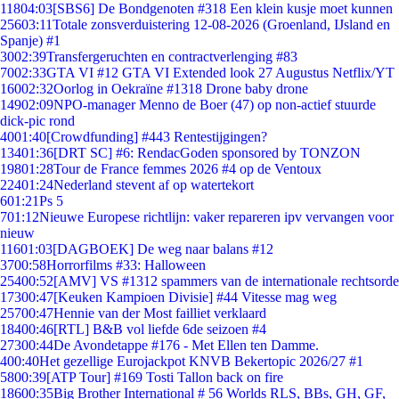
118
04:03
[SBS6] De Bondgenoten #318 Een klein kusje moet kunnen
256
03:11
Totale zonsverduistering 12-08-2026 (Groenland, IJsland en
Spanje) #1
30
02:39
Transfergeruchten en contractverlenging #83
70
02:33
GTA VI #12 GTA VI Extended look 27 Augustus Netflix/YT
160
02:32
Oorlog in Oekraïne #1318 Drone baby drone
149
02:09
NPO-manager Menno de Boer (47) op non-actief stuurde
dick-pic rond
40
01:40
[Crowdfunding] #443 Rentestijgingen?
134
01:36
[DRT SC] #6: RendacGoden sponsored by TONZON
198
01:28
Tour de France femmes 2026 #4 op de Ventoux
224
01:24
Nederland stevent af op watertekort
6
01:21
Ps 5
7
01:12
Nieuwe Europese richtlijn: vaker repareren ipv vervangen voor
nieuw
116
01:03
[DAGBOEK] De weg naar balans #12
37
00:58
Horrorfilms #33: Halloween
254
00:52
[AMV] VS #1312 spammers van de internationale rechtsorde
173
00:47
[Keuken Kampioen Divisie] #44 Vitesse mag weg
257
00:47
Hennie van der Most failliet verklaard
184
00:46
[RTL] B&B vol liefde 6de seizoen #4
273
00:44
De Avondetappe #176 - Met Ellen ten Damme.
4
00:40
Het gezellige Eurojackpot KNVB Bekertopic 2026/27 #1
58
00:39
[ATP Tour] #169 Tosti Tallon back on fire
186
00:35
Big Brother International # 56 Worlds RLS, BBs, GH, GF,