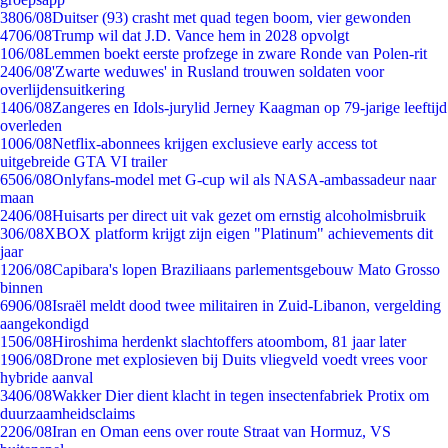
38
06/08
Duitser (93) crasht met quad tegen boom, vier gewonden
47
06/08
Trump wil dat J.D. Vance hem in 2028 opvolgt
1
06/08
Lemmen boekt eerste profzege in zware Ronde van Polen-rit
24
06/08
'Zwarte weduwes' in Rusland trouwen soldaten voor
overlijdensuitkering
14
06/08
Zangeres en Idols-jurylid Jerney Kaagman op 79-jarige leeftijd
overleden
10
06/08
Netflix-abonnees krijgen exclusieve early access tot
uitgebreide GTA VI trailer
65
06/08
Onlyfans-model met G-cup wil als NASA-ambassadeur naar
maan
24
06/08
Huisarts per direct uit vak gezet om ernstig alcoholmisbruik
3
06/08
XBOX platform krijgt zijn eigen "Platinum" achievements dit
jaar
12
06/08
Capibara's lopen Braziliaans parlementsgebouw Mato Grosso
binnen
69
06/08
Israël meldt dood twee militairen in Zuid-Libanon, vergelding
aangekondigd
15
06/08
Hiroshima herdenkt slachtoffers atoombom, 81 jaar later
19
06/08
Drone met explosieven bij Duits vliegveld voedt vrees voor
hybride aanval
34
06/08
Wakker Dier dient klacht in tegen insectenfabriek Protix om
duurzaamheidsclaims
22
06/08
Iran en Oman eens over route Straat van Hormuz, VS