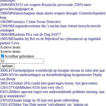
buitenspel
26
06/08
NAVO zet wegens Russische provocatie 250% meer
gevechtsvliegtuigen in
59
06/08
Waterschappen slaan alarm wegens droogte: Gereedschapskist
leeg
1
06/08
Forensics: Crime Scene Detective
23
06/08
Zorgmedewerkster die 's nachts haar vriend bezocht terecht
ontslagen
38
06/08
Random Pics van de Dag #1977
18
05/08
Datalek bij Bol en de Bijenkorf na cyberaanval op logistiek
partner Ceva
Actieve items
Actieve items
Scrollbar gebruiken
opslaan
30
06:41
Voedselprijzen wereldwijd op hoogste niveau in ruim drie jaar
20
06:36
Vier aanhoudingen na doodsbedreiging burgemeester Depla
van Breda
38
05:41
Duitser (93) crasht met quad tegen boom, vier gewonden
12
03:57
VrijMiBabes #316 (not very sfw!)
65
03:26
Meer agressie tegen een andersluidende politieke mening, laat
jij je intimideren?
23
03:02
Quake krijgt na 30 jaar een gratis uitbreiding
55
01:42
Dikke Van Dale neemt 'vulvalippen' op: 'stigma op