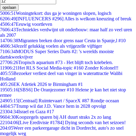
opslaan
50
06:51
Woningtekort: dus ga je woningen slopen, logisch
62
06:49
[INFLUENCERS #296] Alles is welkom kneuzing of breuk
45
06:47
Eeuwig voortleven
76
06:43
Techniekles verdwijnt uit onderbouw: maar half zo veel uren
als 2007
147
06:38
Migranten breken door grens naar Ceuta in Spanje,l #10
46
06:34
Jezelf gelukkig voelen als vrijgezelle vijftiger
71
06:34
MODUS Super Series Darts #2: 's werelds mooiste
dartskweekvijver
277
06:26
Tropisch aquarium #73 - Het blijft toch kriebelen.
119
06:21
Het RLS Social Media-topic #160 Zonder Kolonel!!
4
05:55
Bezoeker verliest deel van vinger in waterattractie Walibi
Holland
4
05:26
EK Atletiek 2026 te Birmingham #1
195
05:16
[SBS6] De Oranjezomer #10 Helene je kan het niet stop
ermee
249
05:15
[Centraal] Ruimtevaart / SpaceX #87 Rondje oceaan
44
04:57
Trump wil dat J.D. Vance hem in 2028 opvolgt
233
04:34
Israel en Gaza #17
96
04:30
Koopzegels sparen bij AH duurt straks 2x zo lang
221
04:06
[Live Eredivisie #1784] Dying seconds van het seizoen!
2
04:05
Weer een parkeergarage dicht in Dordrecht, auto's zo snel
mogelijk weg