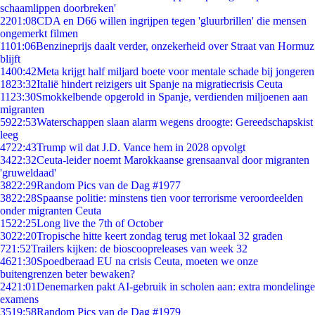
schaamlippen doorbreken'
22
01:08
CDA en D66 willen ingrijpen tegen 'gluurbrillen' die mensen
ongemerkt filmen
11
01:06
Benzineprijs daalt verder, onzekerheid over Straat van Hormuz
blijft
14
00:42
Meta krijgt half miljard boete voor mentale schade bij jongeren
18
23:32
Italië hindert reizigers uit Spanje na migratiecrisis Ceuta
11
23:30
Smokkelbende opgerold in Spanje, verdienden miljoenen aan
migranten
59
22:53
Waterschappen slaan alarm wegens droogte: Gereedschapskist
leeg
47
22:43
Trump wil dat J.D. Vance hem in 2028 opvolgt
34
22:32
Ceuta-leider noemt Marokkaanse grensaanval door migranten
'gruweldaad'
38
22:29
Random Pics van de Dag #1977
38
22:28
Spaanse politie: minstens tien voor terrorisme veroordeelden
onder migranten Ceuta
15
22:25
Long live the 7th of October
30
22:20
Tropische hitte keert zondag terug met lokaal 32 graden
7
21:52
Trailers kijken: de bioscoopreleases van week 32
46
21:30
Spoedberaad EU na crisis Ceuta, moeten we onze
buitengrenzen beter bewaken?
24
21:01
Denemarken pakt AI-gebruik in scholen aan: extra mondelinge
examens
35
19:58
Random Pics van de Dag #1979