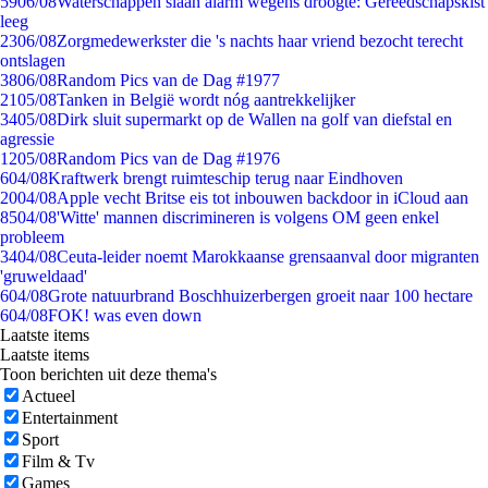
59
06/08
Waterschappen slaan alarm wegens droogte: Gereedschapskist
leeg
23
06/08
Zorgmedewerkster die 's nachts haar vriend bezocht terecht
ontslagen
38
06/08
Random Pics van de Dag #1977
21
05/08
Tanken in België wordt nóg aantrekkelijker
34
05/08
Dirk sluit supermarkt op de Wallen na golf van diefstal en
agressie
12
05/08
Random Pics van de Dag #1976
6
04/08
Kraftwerk brengt ruimteschip terug naar Eindhoven
20
04/08
Apple vecht Britse eis tot inbouwen backdoor in iCloud aan
85
04/08
'Witte' mannen discrimineren is volgens OM geen enkel
probleem
34
04/08
Ceuta-leider noemt Marokkaanse grensaanval door migranten
'gruweldaad'
6
04/08
Grote natuurbrand Boschhuizerbergen groeit naar 100 hectare
6
04/08
FOK! was even down
Laatste items
Laatste items
Toon berichten uit deze thema's
Actueel
Entertainment
Sport
Film & Tv
Games