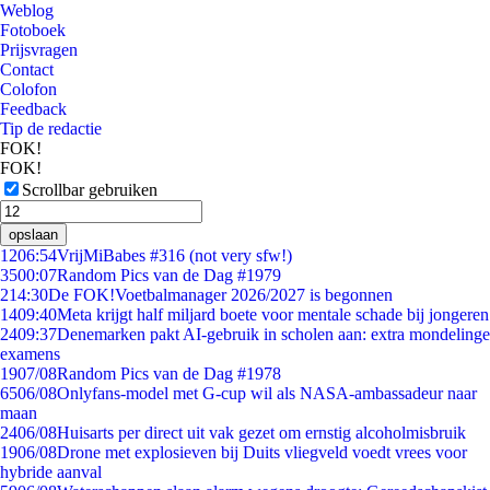
Weblog
Fotoboek
Prijsvragen
Contact
Colofon
Feedback
Tip de redactie
FOK!
FOK!
Scrollbar gebruiken
opslaan
12
06:54
VrijMiBabes #316 (not very sfw!)
35
00:07
Random Pics van de Dag #1979
2
14:30
De FOK!Voetbalmanager 2026/2027 is begonnen
14
09:40
Meta krijgt half miljard boete voor mentale schade bij jongeren
24
09:37
Denemarken pakt AI-gebruik in scholen aan: extra mondelinge
examens
19
07/08
Random Pics van de Dag #1978
65
06/08
Onlyfans-model met G-cup wil als NASA-ambassadeur naar
maan
24
06/08
Huisarts per direct uit vak gezet om ernstig alcoholmisbruik
19
06/08
Drone met explosieven bij Duits vliegveld voedt vrees voor
hybride aanval