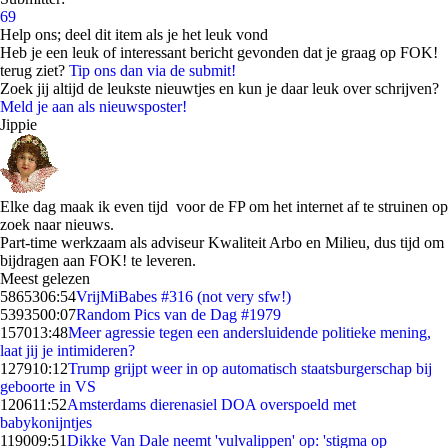
69
Help ons; deel dit item als je het leuk vond
Heb je een leuk of interessant bericht gevonden dat je graag op FOK!
terug ziet?
Tip ons dan via de submit!
Zoek jij altijd de leukste nieuwtjes en kun je daar leuk over schrijven?
Meld je aan als nieuwsposter!
Jippie
Elke dag maak ik even tijd voor de FP om het internet af te struinen op
zoek naar nieuws.
Part-time werkzaam als adviseur Kwaliteit Arbo en Milieu, dus tijd om
bijdragen aan FOK! te leveren.
Meest gelezen
58653
06:54
VrijMiBabes #316 (not very sfw!)
53935
00:07
Random Pics van de Dag #1979
1570
13:48
Meer agressie tegen een andersluidende politieke mening,
laat jij je intimideren?
1279
10:12
Trump grijpt weer in op automatisch staatsburgerschap bij
geboorte in VS
1206
11:52
Amsterdams dierenasiel DOA overspoeld met
babykonijntjes
1190
09:51
Dikke Van Dale neemt 'vulvalippen' op: 'stigma op