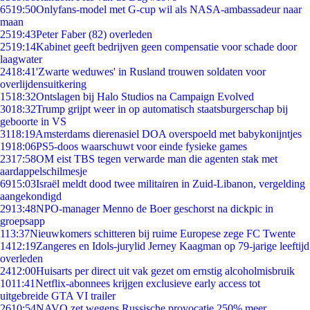
65
19:50
Onlyfans-model met G-cup wil als NASA-ambassadeur naar
maan
25
19:43
Peter Faber (82) overleden
25
19:14
Kabinet geeft bedrijven geen compensatie voor schade door
laagwater
24
18:41
'Zwarte weduwes' in Rusland trouwen soldaten voor
overlijdensuitkering
15
18:32
Ontslagen bij Halo Studios na Campaign Evolved
30
18:32
Trump grijpt weer in op automatisch staatsburgerschap bij
geboorte in VS
31
18:19
Amsterdams dierenasiel DOA overspoeld met babykonijntjes
19
18:06
PS5-doos waarschuwt voor einde fysieke games
23
17:58
OM eist TBS tegen verwarde man die agenten stak met
aardappelschilmesje
69
15:03
Israël meldt dood twee militairen in Zuid-Libanon, vergelding
aangekondigd
29
13:48
NPO-manager Menno de Boer geschorst na dickpic in
groepsapp
1
13:37
Nieuwkomers schitteren bij ruime Europese zege FC Twente
14
12:19
Zangeres en Idols-jurylid Jerney Kaagman op 79-jarige leeftijd
overleden
24
12:00
Huisarts per direct uit vak gezet om ernstig alcoholmisbruik
10
11:41
Netflix-abonnees krijgen exclusieve early access tot
uitgebreide GTA VI trailer
26
10:54
NAVO zet wegens Russische provocatie 250% meer