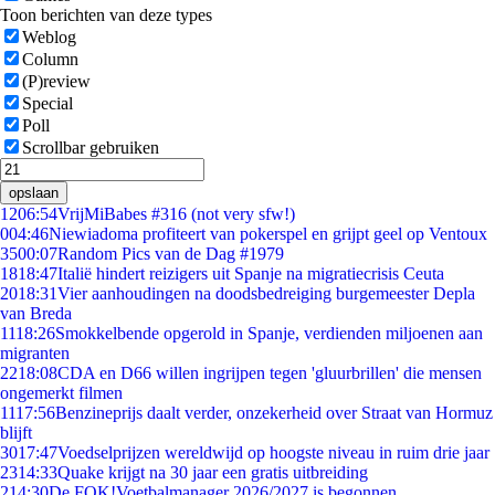
Toon berichten van deze types
Weblog
Column
(P)review
Special
Poll
Scrollbar gebruiken
opslaan
12
06:54
VrijMiBabes #316 (not very sfw!)
0
04:46
Niewiadoma profiteert van pokerspel en grijpt geel op Ventoux
35
00:07
Random Pics van de Dag #1979
18
18:47
Italië hindert reizigers uit Spanje na migratiecrisis Ceuta
20
18:31
Vier aanhoudingen na doodsbedreiging burgemeester Depla
van Breda
11
18:26
Smokkelbende opgerold in Spanje, verdienden miljoenen aan
migranten
22
18:08
CDA en D66 willen ingrijpen tegen 'gluurbrillen' die mensen
ongemerkt filmen
11
17:56
Benzineprijs daalt verder, onzekerheid over Straat van Hormuz
blijft
30
17:47
Voedselprijzen wereldwijd op hoogste niveau in ruim drie jaar
23
14:33
Quake krijgt na 30 jaar een gratis uitbreiding
2
14:30
De FOK!Voetbalmanager 2026/2027 is begonnen