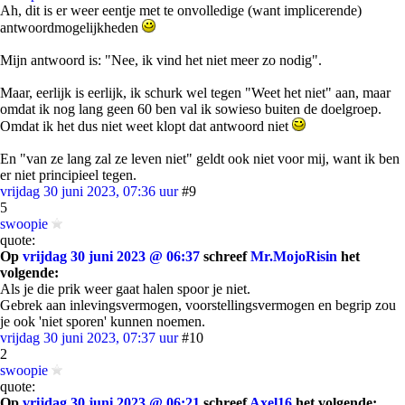
Ah, dit is er weer eentje met te onvolledige (want implicerende)
antwoordmogelijkheden
Mijn antwoord is: "Nee, ik vind het niet meer zo nodig".
Maar, eerlijk is eerlijk, ik schurk wel tegen "Weet het niet" aan, maar
omdat ik nog lang geen 60 ben val ik sowieso buiten de doelgroep.
Omdat ik het dus niet weet klopt dat antwoord niet
En "van ze lang zal ze leven niet" geldt ook niet voor mij, want ik ben
er niet principieel tegen.
vrijdag 30 juni 2023, 07:36 uur
#9
5
swoopie
quote:
Op
vrijdag 30 juni 2023 @ 06:37
schreef
Mr.MojoRisin
het
volgende:
Als je die prik weer gaat halen spoor je niet.
Gebrek aan inlevingsvermogen, voorstellingsvermogen en begrip zou
je ook 'niet sporen' kunnen noemen.
vrijdag 30 juni 2023, 07:37 uur
#10
2
swoopie
quote:
Op
vrijdag 30 juni 2023 @ 06:21
schreef
Axel16
het volgende: