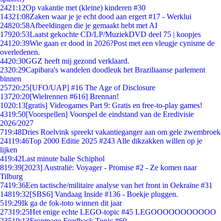
24
21:12
Op vakantie met (kleine) kinderen #30
143
21:08
Zaken waar je je echt dood aan ergert #17 - Werklui
248
20:58
Afbeeldingen die je gemaakt hebt met AI
179
20:53
Laatst gekochte CD/LP/MuziekDVD deel 75 | koopjes
241
20:39
Wie gaan er dood in 2026?Post met een vleugje cynisme de
overledenen.
44
20:30
GGZ heeft mij gezond verklaard.
23
20:29
Capibara's wandelen doodleuk het Braziliaanse parlement
binnen
257
20:25
[UFO/UAP] #16 The Age of Disclosure
137
20:20
[Wielrennen #616] Brennan!
10
20:13
[gratis] Videogames Part 9: Gratis en free-to-play games!
43
19:50
[Voorspellen] Voorspel de eindstand van de Eredivisie
2026/2027
7
19:48
Dries Roelvink spreekt vakantieganger aan om gele zwembroek
241
19:46
Top 2000 Editie 2025 #243 Alle dikzakken willen op je
lijken
4
19:42
Last minute balie Schiphol
8
19:39
[2023] Australië: Voyager - Promise #2 - Ze komen naar
Tilburg
74
19:36
Een tactische/militaire analyse van het front in Oekraïne #31
148
19:32
[SBS6] Vandaag Inside #136 - Boekje pluggen.
5
19:29
Ik ga de fok-toto winnen dit jaar
273
19:25
Het enige echte LEGO-topic #45 LEGOOOOOOOOOOO
235
19:13
Frontpage Feedback Topic #60