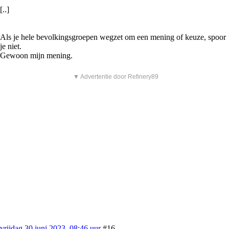
[..]
Als je hele bevolkingsgroepen wegzet om een mening of keuze, spoor
je niet.
Gewoon mijn mening.
▼ Advertentie door Refinery89
vrijdag 30 juni 2023, 08:46 uur
#16