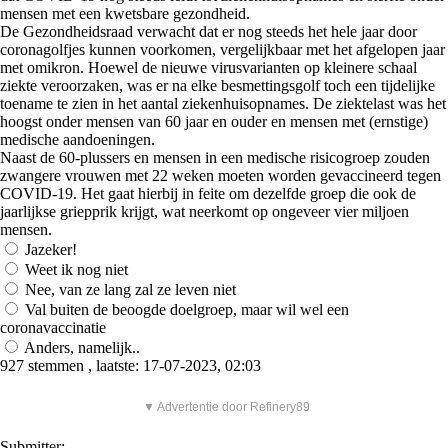
mensen met een kwetsbare gezondheid.
De Gezondheidsraad verwacht dat er nog steeds het hele jaar door
coronagolfjes kunnen voorkomen, vergelijkbaar met het afgelopen jaar
met omikron. Hoewel de nieuwe virusvarianten op kleinere schaal
ziekte veroorzaken, was er na elke besmettingsgolf toch een tijdelijke
toename te zien in het aantal ziekenhuisopnames. De ziektelast was het
hoogst onder mensen van 60 jaar en ouder en mensen met (ernstige)
medische aandoeningen.
Naast de 60-plussers en mensen in een medische risicogroep zouden
zwangere vrouwen met 22 weken moeten worden gevaccineerd tegen
COVID-19. Het gaat hierbij in feite om dezelfde groep die ook de
jaarlijkse griepprik krijgt, wat neerkomt op ongeveer vier miljoen
mensen.
Jazeker!
Weet ik nog niet
Nee, van ze lang zal ze leven niet
Val buiten de beoogde doelgroep, maar wil wel een
coronavaccinatie
Anders, namelijk..
927 stemmen , laatste: 17-07-2023, 02:03
▼ Advertentie door Refinery89
Submitter: