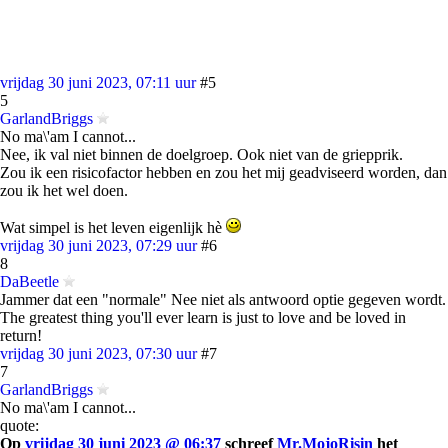
vrijdag 30 juni 2023, 07:11 uur
#5
5
GarlandBriggs
No ma\'am I cannot...
Nee, ik val niet binnen de doelgroep. Ook niet van de griepprik.
Zou ik een risicofactor hebben en zou het mij geadviseerd worden, dan
zou ik het wel doen.
Wat simpel is het leven eigenlijk hè
vrijdag 30 juni 2023, 07:29 uur
#6
8
DaBeetle
Jammer dat een "normale" Nee niet als antwoord optie gegeven wordt.
The greatest thing you'll ever learn is just to love and be loved in
return!
vrijdag 30 juni 2023, 07:30 uur
#7
7
GarlandBriggs
No ma\'am I cannot...
quote:
Op
vrijdag 30 juni 2023 @ 06:37
schreef
Mr.MojoRisin
het