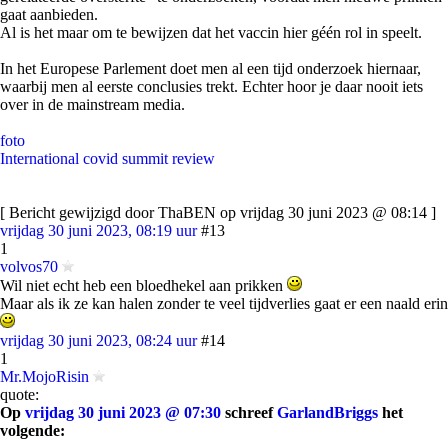
gaat aanbieden.
Al is het maar om te bewijzen dat het vaccin hier géén rol in speelt.
In het Europese Parlement doet men al een tijd onderzoek hiernaar,
waarbij men al eerste conclusies trekt. Echter hoor je daar nooit iets
over in de mainstream media.
foto
International covid summit review
[ Bericht gewijzigd door ThaBEN op vrijdag 30 juni 2023 @ 08:14 ]
vrijdag 30 juni 2023, 08:19 uur
#13
1
volvos70
Wil niet echt heb een bloedhekel aan prikken
Maar als ik ze kan halen zonder te veel tijdverlies gaat er een naald erin
vrijdag 30 juni 2023, 08:24 uur
#14
1
Mr.MojoRisin
quote:
Op
vrijdag 30 juni 2023 @ 07:30
schreef
GarlandBriggs
het
volgende: