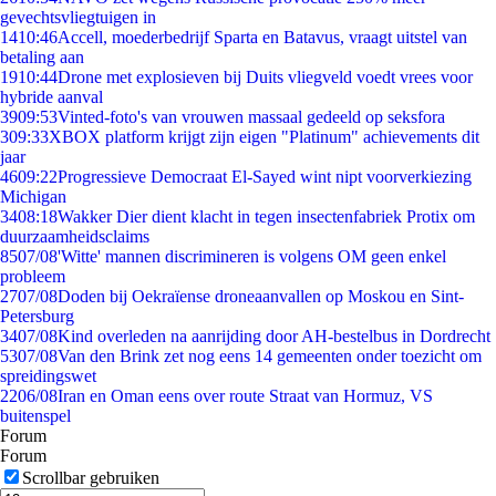
gevechtsvliegtuigen in
14
10:46
Accell, moederbedrijf Sparta en Batavus, vraagt uitstel van
betaling aan
19
10:44
Drone met explosieven bij Duits vliegveld voedt vrees voor
hybride aanval
39
09:53
Vinted-foto's van vrouwen massaal gedeeld op seksfora
3
09:33
XBOX platform krijgt zijn eigen "Platinum" achievements dit
jaar
46
09:22
Progressieve Democraat El-Sayed wint nipt voorverkiezing
Michigan
34
08:18
Wakker Dier dient klacht in tegen insectenfabriek Protix om
duurzaamheidsclaims
85
07/08
'Witte' mannen discrimineren is volgens OM geen enkel
probleem
27
07/08
Doden bij Oekraïense droneaanvallen op Moskou en Sint-
Petersburg
34
07/08
Kind overleden na aanrijding door AH-bestelbus in Dordrecht
53
07/08
Van den Brink zet nog eens 14 gemeenten onder toezicht om
spreidingswet
22
06/08
Iran en Oman eens over route Straat van Hormuz, VS
buitenspel
Forum
Forum
Scrollbar gebruiken