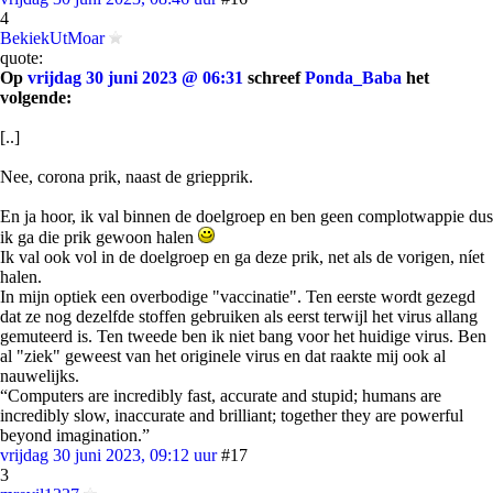
4
BekiekUtMoar
quote:
Op
vrijdag 30 juni 2023 @ 06:31
schreef
Ponda_Baba
het
volgende:
[..]
Nee, corona prik, naast de griepprik.
En ja hoor, ik val binnen de doelgroep en ben geen complotwappie dus
ik ga die prik gewoon halen
Ik val ook vol in de doelgroep en ga deze prik, net als de vorigen, níet
halen.
In mijn optiek een overbodige "vaccinatie". Ten eerste wordt gezegd
dat ze nog dezelfde stoffen gebruiken als eerst terwijl het virus allang
gemuteerd is. Ten tweede ben ik niet bang voor het huidige virus. Ben
al "ziek" geweest van het originele virus en dat raakte mij ook al
nauwelijks.
“Computers are incredibly fast, accurate and stupid; humans are
incredibly slow, inaccurate and brilliant; together they are powerful
beyond imagination.”
vrijdag 30 juni 2023, 09:12 uur
#17
3