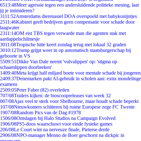
65
13:48
Meer agressie tegen een andersluidende politieke mening, laat
jij je intimideren?
31
11:52
Amsterdams dierenasiel DOA overspoeld met babykonijntjes
25
11:46
Kabinet geeft bedrijven geen compensatie voor schade door
laagwater
23
11:14
OM eist TBS tegen verwarde man die agenten stak met
aardappelschilmesje
30
11:08
Tropische hitte keert zondag terug met lokaal 32 graden
30
10:12
Trump grijpt weer in op automatisch staatsburgerschap bij
geboorte in VS
55
09:51
Dikke Van Dale neemt 'vulvalippen' op: 'stigma op
schaamlippen doorbreken'
14
09:40
Meta krijgt half miljard boete voor mentale schade bij jongeren
24
09:37
Denemarken pakt AI-gebruik in scholen aan: extra mondelinge
examens
25
09:05
Peter Faber (82) overleden
7
07/08
Trailers kijken: de bioscoopreleases van week 32
0
07/08
Ajax veel te sterk voor Shelbourne, maar houdt schade beperkt
1
07/08
Nieuwkomers schitteren bij ruime Europese zege FC Twente
19
07/08
Random Pics van de Dag #1978
15
06/08
Ontslagen bij Halo Studios na Campaign Evolved
19
06/08
PS5-doos waarschuwt voor einde fysieke games
2
06/08
Le Court wint na nerveuze finale, Pieterse derde
29
06/08
NPO-manager Menno de Boer geschorst na dickpic in
groepsapp