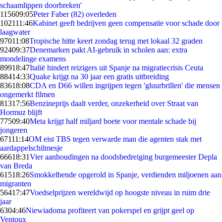
schaamlippen doorbreken'
1156
09:05
Peter Faber (82) overleden
1021
11:46
Kabinet geeft bedrijven geen compensatie voor schade door
laagwater
970
11:08
Tropische hitte keert zondag terug met lokaal 32 graden
924
09:37
Denemarken pakt AI-gebruik in scholen aan: extra
mondelinge examens
899
18:47
Italië hindert reizigers uit Spanje na migratiecrisis Ceuta
884
14:33
Quake krijgt na 30 jaar een gratis uitbreiding
836
18:08
CDA en D66 willen ingrijpen tegen 'gluurbrillen' die mensen
ongemerkt filmen
813
17:56
Benzineprijs daalt verder, onzekerheid over Straat van
Hormuz blijft
775
09:40
Meta krijgt half miljard boete voor mentale schade bij
jongeren
671
11:14
OM eist TBS tegen verwarde man die agenten stak met
aardappelschilmesje
666
18:31
Vier aanhoudingen na doodsbedreiging burgemeester Depla
van Breda
615
18:26
Smokkelbende opgerold in Spanje, verdienden miljoenen aan
migranten
564
17:47
Voedselprijzen wereldwijd op hoogste niveau in ruim drie
jaar
63
04:46
Niewiadoma profiteert van pokerspel en grijpt geel op
Ventoux