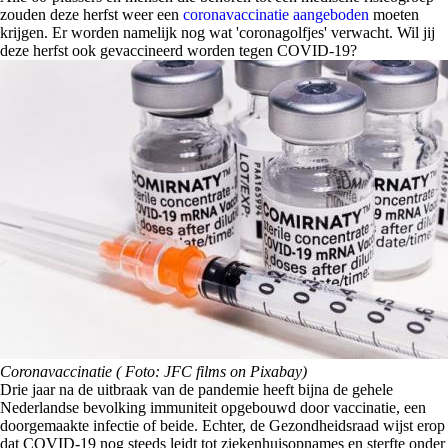
zouden deze herfst weer een
coronavaccinatie aangeboden
moeten
krijgen. Er worden namelijk nog wat 'coronagolfjes' verwacht. Wil jij
deze herfst ook gevaccineerd worden tegen COVID-19?
Coronavaccinatie ( Foto: JFC films on Pixabay)
Drie jaar na de uitbraak van de pandemie heeft bijna de gehele
Nederlandse bevolking immuniteit opgebouwd door vaccinatie, een
doorgemaakte infectie of beide. Echter, de Gezondheidsraad wijst erop
dat COVID-19 nog steeds leidt tot ziekenhuisopnames en sterfte onder