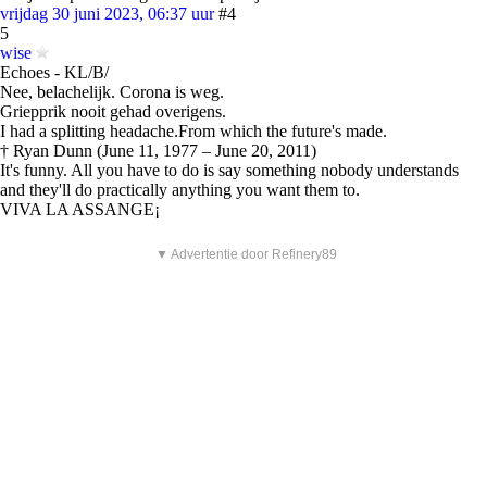
vrijdag 30 juni 2023, 06:37 uur
#4
5
wise
Echoes - KL/B/
Nee, belachelijk. Corona is weg.
Griepprik nooit gehad overigens.
I had a splitting headache.From which the future's made.
† Ryan Dunn (June 11, 1977 – June 20, 2011)
It's funny. All you have to do is say something nobody understands
and they'll do practically anything you want them to.
VIVA LA ASSANGE¡
▼ Advertentie door Refinery89