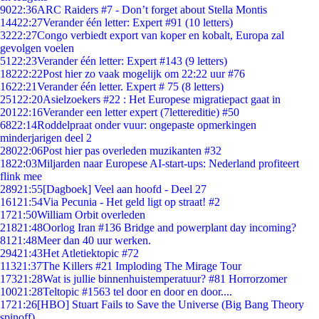
90
22:36
ARC Raiders #7 - Don’t forget about Stella Montis
144
22:27
Verander één letter: Expert #91 (10 letters)
32
22:27
Congo verbiedt export van koper en kobalt, Europa zal
gevolgen voelen
51
22:23
Verander één letter: Expert #143 (9 letters)
182
22:22
Post hier zo vaak mogelijk om 22:22 uur #76
16
22:21
Verander één letter. Expert # 75 (8 letters)
251
22:20
Asielzoekers #22 : Het Europese migratiepact gaat in
201
22:16
Verander een letter expert (7lettereditie) #50
68
22:14
Roddelpraat onder vuur: ongepaste opmerkingen
minderjarigen deel 2
280
22:06
Post hier pas overleden muzikanten #32
18
22:03
Miljarden naar Europese AI-start-ups: Nederland profiteert
flink mee
289
21:55
[Dagboek] Veel aan hoofd - Deel 27
161
21:54
Via Pecunia - Het geld ligt op straat! #2
17
21:50
William Orbit overleden
218
21:48
Oorlog Iran #136 Bridge and powerplant day incoming?
81
21:48
Meer dan 40 uur werken.
294
21:43
Het Atletiektopic #72
113
21:37
The Killers #21 Imploding The Mirage Tour
173
21:28
Wat is jullie binnenhuistemperatuur? #81 Horrorzomer
100
21:28
Teltopic #1563 tel door en door en door....
17
21:26
[HBO] Stuart Fails to Save the Universe (Big Bang Theory
spinoff)