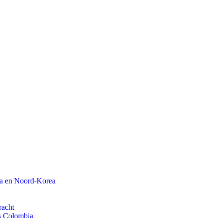
na en Noord-Korea
racht
ls Colombia