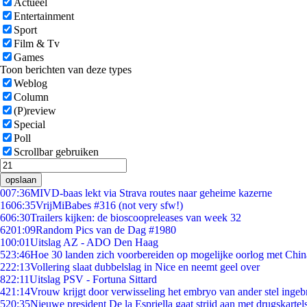
Actueel
Entertainment
Sport
Film & Tv
Games
Toon berichten van deze types
Weblog
Column
(P)review
Special
Poll
Scrollbar gebruiken
opslaan
0
07:36
MIVD-baas lekt via Strava routes naar geheime kazerne
16
06:35
VrijMiBabes #316 (not very sfw!)
6
06:30
Trailers kijken: de bioscoopreleases van week 32
62
01:09
Random Pics van de Dag #1980
1
00:01
Uitslag AZ - ADO Den Haag
5
23:46
Hoe 30 landen zich voorbereiden op mogelijke oorlog met Chi
2
22:13
Vollering slaat dubbelslag in Nice en neemt geel over
8
22:11
Uitslag PSV - Fortuna Sittard
4
21:14
Vrouw krijgt door verwisseling het embryo van ander stel ingeb
5
20:35
Nieuwe president De la Espriella gaat strijd aan met drugskarte