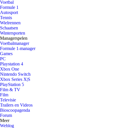
Voetbal
Formule 1
Autosport
Tennis
Wielrennen
Schaatsen
Wintersporten
Managerspelen
Voetbalmanager
Formule 1-manager
Games
PC
Playstation 4
Xbox One
Nintendo Switch
Xbox Series X|S
PlayStation 5
Film & TV
Film
Televisie
Trailers en Videos
Bioscoopagenda
Forum
Meer
Weblog