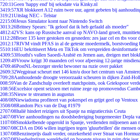
7
20:11
Geen 'happy end' bij seksdate via Kinky.nl
34
19:57
XR blokkeert A12 ruim twee uur, agent gebeten bij aanhoudin
3
19:21
Uitslag NEC - Telstar
22
15:00
Jesus Simulator komt naar Nintendo Switch
30
13:26
Britney Spears: "Ik geloof dat ik heb gefaald als moeder"
48
12:42
VS: kans op Russische aanval op NAVO-land groeit, munitiet
11
12:28
Broer 135 keer gestoken en gesneden: zes jaar cel en tbs voo
20
12:17
RIVM vindt PFAS in al de geteste moedermelk, borstvoeding bl
55
10:16
EU bekritiseert Meta en TikTok om verspreiden desinformatie
43
09:53
Houthi's vallen Saoedi-Arabië en Jemen aan, dreigen met blok
12
09:49
Vrouw krijgt 30 maanden cel voor afpersing 12-jarige misdiena
47
09:46
PostNL-bezorger steekt bewoner na ruzie over pakket
26
09:32
Wegpiraat scheurt met 146 km/u door het centrum van Amste
7
09:28
Aanhoudende droogte veroorzaakt scheuren in dijken Zuid-Hol
0
08:59
Van de Zandschulp overleeft matchpoints, ook Griekspoor verde
1
08:56
Excelsior opent seizoen met ruime zege op promovendus Camb
2
08:35
Nieuw te streamen in augustus
4
08/08
Niewiadoma profiteert van pokerspel en grijpt geel op Ventoux
35
08/08
Random Pics van de Dag #1979
27
07/08
Italië hindert reizigers uit Spanje na migratiecrisis Ceuta
24
07/08
Vier aanhoudingen na doodsbedreiging burgemeester Depla v
11
07/08
Smokkelbende opgerold in Spanje, verdienden miljoenen aan 
39
07/08
CDA en D66 willen ingrijpen tegen 'gluurbrillen' die mensen 
13
07/08
Benzineprijs daalt verder, onzekerheid over Straat van Hormuz 
42
07/08
Voedselprijzen wereldwijd op hoogste niveau in ruim drie jaar