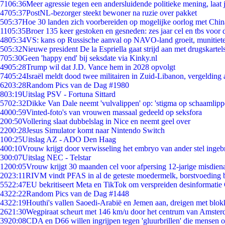
71
06:36
Meer agressie tegen een andersluidende politieke mening, laat j
47
05:37
PostNL-bezorger steekt bewoner na ruzie over pakket
5
05:37
Hoe 30 landen zich voorbereiden op mogelijke oorlog met Chi
11
05:35
Broer 135 keer gestoken en gesneden: zes jaar cel en tbs voo
48
05:34
VS: kans op Russische aanval op NAVO-land groeit, munitiet
5
05:32
Nieuwe president De la Espriella gaat strijd aan met drugskarte
7
05:30
Geen 'happy end' bij seksdate via Kinky.nl
49
05:28
Trump wil dat J.D. Vance hem in 2028 opvolgt
74
05:24
Israël meldt dood twee militairen in Zuid-Libanon, vergeldin
62
03:28
Random Pics van de Dag #1980
8
03:19
Uitslag PSV - Fortuna Sittard
57
02:32
Dikke Van Dale neemt 'vulvalippen' op: 'stigma op schaamlip
40
00:59
Vinted-foto's van vrouwen massaal gedeeld op seksfora
2
00:50
Vollering slaat dubbelslag in Nice en neemt geel over
22
00:28
Jesus Simulator komt naar Nintendo Switch
1
00:25
Uitslag AZ - ADO Den Haag
4
00:10
Vrouw krijgt door verwisseling het embryo van ander stel ingeb
3
00:07
Uitslag NEC - Telstar
12
00:05
Vrouw krijgt 30 maanden cel voor afpersing 12-jarige misdiena
20
23:11
RIVM vindt PFAS in al de geteste moedermelk, borstvoeding bl
55
22:47
EU bekritiseert Meta en TikTok om verspreiden desinformatie
43
22:22
Random Pics van de Dag #1448
43
22:19
Houthi's vallen Saoedi-Arabië en Jemen aan, dreigen met blok
26
21:30
Wegpiraat scheurt met 146 km/u door het centrum van Amste
39
20:08
CDA en D66 willen ingrijpen tegen 'gluurbrillen' die mensen 