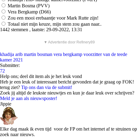
Martin Bosma (PVV)
Vera Bergkamp (D66)
Zou een mooi erebaantje voor Mark Rutte zijn!
Totaal niet mijn keuze, mijn stem zou gaan naar..
1442 stemmen , laatste: 29-09-2022, 13:31
▼ Advertentie door Refinery89
khadija arib
martin bosman
vera bergkamp
voorzitter van de teede
kamer 2021
Submitter:
72
Help ons; deel dit item als je het leuk vond
Heb je een leuk of interessant bericht gevonden dat je graag op FOK!
terug ziet?
Tip ons dan via de submit!
Zoek jij altijd de leukste nieuwtjes en kun je daar leuk over schrijven?
Meld je aan als nieuwsposter!
Jippie
Elke dag maak ik even tijd voor de FP om het internet af te struinen op
zoek naar nieuws.