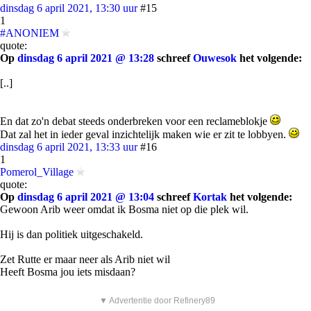
dinsdag 6 april 2021, 13:30 uur
#15
1
#ANONIEM
quote:
Op
dinsdag 6 april 2021 @ 13:28
schreef
Ouwesok
het volgende:
[..]
En dat zo'n debat steeds onderbreken voor een reclameblokje
Dat zal het in ieder geval inzichtelijk maken wie er zit te lobbyen.
dinsdag 6 april 2021, 13:33 uur
#16
1
Pomerol_Village
quote:
Op
dinsdag 6 april 2021 @ 13:04
schreef
Kortak
het volgende:
Gewoon Arib weer omdat ik Bosma niet op die plek wil.
Hij is dan politiek uitgeschakeld.
Zet Rutte er maar neer als Arib niet wil
Heeft Bosma jou iets misdaan?
▼ Advertentie door Refinery89