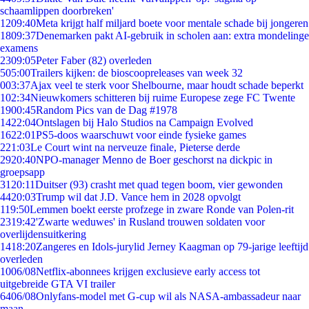
schaamlippen doorbreken'
12
09:40
Meta krijgt half miljard boete voor mentale schade bij jongeren
18
09:37
Denemarken pakt AI-gebruik in scholen aan: extra mondelinge
examens
23
09:05
Peter Faber (82) overleden
5
05:00
Trailers kijken: de bioscoopreleases van week 32
0
03:37
Ajax veel te sterk voor Shelbourne, maar houdt schade beperkt
1
02:34
Nieuwkomers schitteren bij ruime Europese zege FC Twente
19
00:45
Random Pics van de Dag #1978
14
22:04
Ontslagen bij Halo Studios na Campaign Evolved
16
22:01
PS5-doos waarschuwt voor einde fysieke games
2
21:03
Le Court wint na nerveuze finale, Pieterse derde
29
20:40
NPO-manager Menno de Boer geschorst na dickpic in
groepsapp
31
20:11
Duitser (93) crasht met quad tegen boom, vier gewonden
44
20:03
Trump wil dat J.D. Vance hem in 2028 opvolgt
1
19:50
Lemmen boekt eerste profzege in zware Ronde van Polen-rit
23
19:42
'Zwarte weduwes' in Rusland trouwen soldaten voor
overlijdensuitkering
14
18:20
Zangeres en Idols-jurylid Jerney Kaagman op 79-jarige leeftijd
overleden
10
06/08
Netflix-abonnees krijgen exclusieve early access tot
uitgebreide GTA VI trailer
64
06/08
Onlyfans-model met G-cup wil als NASA-ambassadeur naar
maan