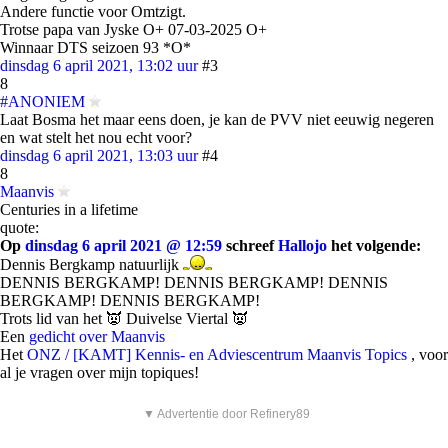
Andere functie voor Omtzigt.
Trotse papa van Jyske O+ 07-03-2025 O+
Winnaar DTS seizoen 93 *O*
dinsdag 6 april 2021, 13:02 uur
#3
8
#ANONIEM
Laat Bosma het maar eens doen, je kan de PVV niet eeuwig negeren
en wat stelt het nou echt voor?
dinsdag 6 april 2021, 13:03 uur
#4
8
Maanvis
Centuries in a lifetime
quote:
Op
dinsdag 6 april 2021 @ 12:59
schreef
Hallojo
het volgende:
Dennis Bergkamp natuurlijk
DENNIS BERGKAMP! DENNIS BERGKAMP! DENNIS
BERGKAMP! DENNIS BERGKAMP!
Trots lid van het 👿 Duivelse Viertal 👿
Een
gedicht over Maanvis
Het
ONZ / [KAMT] Kennis- en Adviescentrum Maanvis Topics
, voor
al je vragen over mijn topiques!
▼ Advertentie door Refinery89