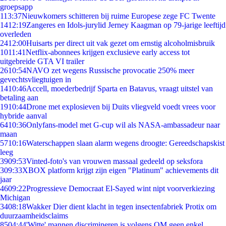
groepsapp
1
13:37
Nieuwkomers schitteren bij ruime Europese zege FC Twente
14
12:19
Zangeres en Idols-jurylid Jerney Kaagman op 79-jarige leeftijd
overleden
24
12:00
Huisarts per direct uit vak gezet om ernstig alcoholmisbruik
10
11:41
Netflix-abonnees krijgen exclusieve early access tot
uitgebreide GTA VI trailer
26
10:54
NAVO zet wegens Russische provocatie 250% meer
gevechtsvliegtuigen in
14
10:46
Accell, moederbedrijf Sparta en Batavus, vraagt uitstel van
betaling aan
19
10:44
Drone met explosieven bij Duits vliegveld voedt vrees voor
hybride aanval
64
10:36
Onlyfans-model met G-cup wil als NASA-ambassadeur naar
maan
57
10:16
Waterschappen slaan alarm wegens droogte: Gereedschapskist
leeg
39
09:53
Vinted-foto's van vrouwen massaal gedeeld op seksfora
3
09:33
XBOX platform krijgt zijn eigen "Platinum" achievements dit
jaar
46
09:22
Progressieve Democraat El-Sayed wint nipt voorverkiezing
Michigan
34
08:18
Wakker Dier dient klacht in tegen insectenfabriek Protix om
duurzaamheidsclaims
85
04:44
'Witte' mannen discrimineren is volgens OM geen enkel