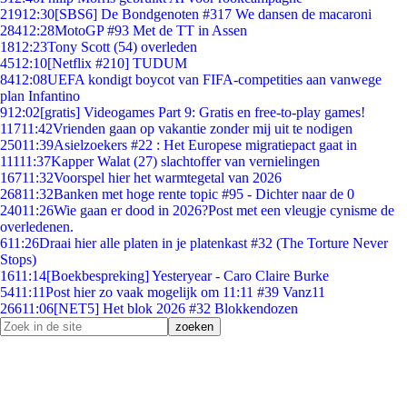
219
12:30
[SBS6] De Bondgenoten #317 We dansen de macaroni
284
12:28
MotoGP #93 Met de TT in Assen
18
12:23
Tony Scott (54) overleden
45
12:10
[Netflix #210] TUDUM
84
12:08
UEFA kondigt boycot van FIFA-competities aan vanwege
plan Infantino
9
12:02
[gratis] Videogames Part 9: Gratis en free-to-play games!
117
11:42
Vrienden gaan op vakantie zonder mij uit te nodigen
250
11:39
Asielzoekers #22 : Het Europese migratiepact gaat in
111
11:37
Kapper Walat (27) slachtoffer van vernielingen
167
11:32
Voorspel hier het warmtegetal van 2026
268
11:32
Banken met hoge rente topic #95 - Dichter naar de 0
240
11:26
Wie gaan er dood in 2026?Post met een vleugje cynisme de
overledenen.
6
11:26
Draai hier alle platen in je platenkast #32 (The Torture Never
Stops)
16
11:14
[Boekbespreking] Yesteryear - Caro Claire Burke
54
11:11
Post hier zo vaak mogelijk om 11:11 #39 Vanz11
266
11:06
[NET5] Het blok 2026 #32 Blokkendozen