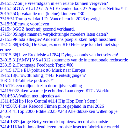
39
15:57
Zou je vreemdgaan in een relatie kunnen vergeven?
66
15:56
GTA VI #12 GTA VI Extended look 27 Augustus Netflix/YT
20
15:55
Op vakantie met (kleine) kinderen #30
35
15:51
Trump wil dat J.D. Vance hem in 2028 opvolgt
34
15:50
Eeuwig voortleven
42
15:43
GGZ heeft mij gezond verklaard.
17
15:40
Single mannen verplichtsingle moeders laten daten?
27
15:39
Pinda-allergie? Andermans poep slikken helpt misschien
192
15:38
[SBS6] De Oranjezomer #10 Helene je kan het niet stop
ermee
176
15:36
[Live Eredivisie #1784] Dying seconds van het seizoen!
240
15:31
[AMV] VS #1312 spammers van de internationale rechtsorde
233
15:21
Frontpage Feedback Topic #60
144
15:17
De EU-politiek #6 Musk naar Europa!
19
15:13
[Crowdfunding] #443 Rentestijgingen?
163
15:13
Politieke podcasts #1
5
15:11
Geen miljonair zijn door tijdverspilling
141
15:02
Zaken waar je je echt dood aan ergert #17 - Werklui
70
14:53
Afvallen met injecties #4
131
14:52
Hip Hop Central #114 Hip Hop Don´t Stop!
7
14:50
[X-Files Reboot] Filmen pilot gepland in mei 2026
240
14:41
Top 2000 Editie 2025 #243 Alle dikzakken willen op je
lijken
14
14:13
97-jarige Betty verbreekt opnieuw record als oudste
34
14:11
Klacht ingediend tegen grootste insectenfabriek ter wereld