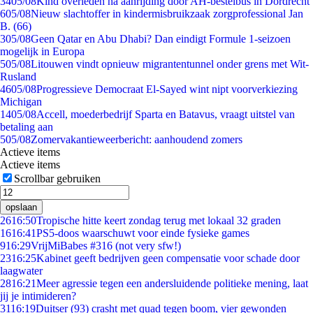
34
05/08
Kind overleden na aanrijding door AH-bestelbus in Dordrecht
6
05/08
Nieuw slachtoffer in kindermisbruikzaak zorgprofessional Jan
B. (66)
3
05/08
Geen Qatar en Abu Dhabi? Dan eindigt Formule 1-seizoen
mogelijk in Europa
5
05/08
Litouwen vindt opnieuw migrantentunnel onder grens met Wit-
Rusland
46
05/08
Progressieve Democraat El-Sayed wint nipt voorverkiezing
Michigan
14
05/08
Accell, moederbedrijf Sparta en Batavus, vraagt uitstel van
betaling aan
5
05/08
Zomervakantieweerbericht: aanhoudend zomers
Actieve items
Actieve items
Scrollbar gebruiken
opslaan
26
16:50
Tropische hitte keert zondag terug met lokaal 32 graden
16
16:41
PS5-doos waarschuwt voor einde fysieke games
9
16:29
VrijMiBabes #316 (not very sfw!)
23
16:25
Kabinet geeft bedrijven geen compensatie voor schade door
laagwater
28
16:21
Meer agressie tegen een andersluidende politieke mening, laat
jij je intimideren?
31
16:19
Duitser (93) crasht met quad tegen boom, vier gewonden