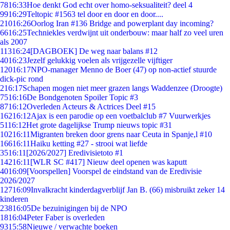
78
16:33
Hoe denkt God echt over homo-seksualiteit? deel 4
99
16:29
Teltopic #1563 tel door en door en door....
210
16:26
Oorlog Iran #136 Bridge and powerplant day incoming?
66
16:25
Techniekles verdwijnt uit onderbouw: maar half zo veel uren
als 2007
113
16:24
[DAGBOEK] De weg naar balans #12
40
16:23
Jezelf gelukkig voelen als vrijgezelle vijftiger
120
16:17
NPO-manager Menno de Boer (47) op non-actief stuurde
dick-pic rond
2
16:17
Schapen mogen niet meer grazen langs Waddenzee (Droogte)
75
16:16
De Bondgenoten Spoiler Topic #3
87
16:12
Overleden Acteurs & Actrices Deel #15
162
16:12
Ajax is een parodie op een voetbalclub #7 Vuurwerkjes
51
16:12
Het grote dagelijkse Trump nieuws topic #31
102
16:11
Migranten breken door grens naar Ceuta in Spanje,l #10
166
16:11
Haiku ketting #27 - strooi wat liefde
35
16:11
[2026/2027] Eredivisietoto #1
142
16:11
[WLR SC #417] Nieuw deel openen was kaputt
40
16:09
[Voorspellen] Voorspel de eindstand van de Eredivisie
2026/2027
127
16:09
Invalkracht kinderdagverblijf Jan B. (66) misbruikt zeker 14
kinderen
238
16:05
De bezuinigingen bij de NPO
18
16:04
Peter Faber is overleden
93
15:58
Nieuwe / verwachte boeken