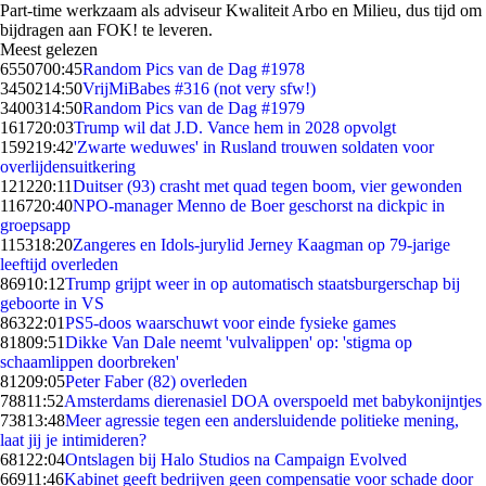
Part-time werkzaam als adviseur Kwaliteit Arbo en Milieu, dus tijd om
bijdragen aan FOK! te leveren.
Meest gelezen
65507
00:45
Random Pics van de Dag #1978
34502
14:50
VrijMiBabes #316 (not very sfw!)
34003
14:50
Random Pics van de Dag #1979
1617
20:03
Trump wil dat J.D. Vance hem in 2028 opvolgt
1592
19:42
'Zwarte weduwes' in Rusland trouwen soldaten voor
overlijdensuitkering
1212
20:11
Duitser (93) crasht met quad tegen boom, vier gewonden
1167
20:40
NPO-manager Menno de Boer geschorst na dickpic in
groepsapp
1153
18:20
Zangeres en Idols-jurylid Jerney Kaagman op 79-jarige
leeftijd overleden
869
10:12
Trump grijpt weer in op automatisch staatsburgerschap bij
geboorte in VS
863
22:01
PS5-doos waarschuwt voor einde fysieke games
818
09:51
Dikke Van Dale neemt 'vulvalippen' op: 'stigma op
schaamlippen doorbreken'
812
09:05
Peter Faber (82) overleden
788
11:52
Amsterdams dierenasiel DOA overspoeld met babykonijntjes
738
13:48
Meer agressie tegen een andersluidende politieke mening,
laat jij je intimideren?
681
22:04
Ontslagen bij Halo Studios na Campaign Evolved
669
11:46
Kabinet geeft bedrijven geen compensatie voor schade door