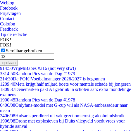
Weblog
Fotoboek
Prijsvragen
Contact
Colofon
Feedback
Tip de redactie
FOK!
FOK!
Scrollbar gebruiken
opslaan
9
14:50
VrijMiBabes #316 (not very sfw!)
33
14:50
Random Pics van de Dag #1979
2
14:30
De FOK!Voetbalmanager 2026/2027 is begonnen
12
09:40
Meta krijgt half miljard boete voor mentale schade bij jongeren
18
09:37
Denemarken pakt AI-gebruik in scholen aan: extra mondelinge
examens
19
00:45
Random Pics van de Dag #1978
64
06/08
Onlyfans-model met G-cup wil als NASA-ambassadeur naar
maan
24
06/08
Huisarts per direct uit vak gezet om ernstig alcoholmisbruik
19
06/08
Drone met explosieven bij Duits vliegveld voedt vrees voor
hybride aanval