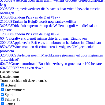
57
06/08
Waterschappen slaan alarm wegens droogte: Gereedschapskist
leeg
23
06/08
Zorgmedewerkster die 's nachts haar vriend bezocht terecht
ontslagen
37
06/08
Random Pics van de Dag #1977
21
05/08
Tanken in België wordt nóg aantrekkelijker
34
05/08
Dirk sluit supermarkt op de Wallen na golf van diefstal en
agressie
12
05/08
Random Pics van de Dag #1976
6
04/08
Kraftwerk brengt ruimteschip terug naar Eindhoven
20
04/08
Apple vecht Britse eis tot inbouwen backdoor in iCloud aan
85
04/08
'Witte' mannen discrimineren is volgens OM geen enkel
probleem
32
04/08
Ceuta-leider noemt Marokkaanse grensaanval door migranten
'gruweldaad'
6
04/08
Grote natuurbrand Boschhuizerbergen groeit naar 100 hectare
6
04/08
FOK! was even down
Laatste items
Laatste items
Toon berichten uit deze thema's
Actueel
Entertainment
Sport
Film & Tv
Games