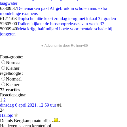
laagwater
633
09:37
Denemarken pakt AI-gebruik in scholen aan: extra
mondelinge examens
612
11:08
Tropische hitte keert zondag terug met lokaal 32 graden
526
05:00
Trailers kijken: de bioscoopreleases van week 32
509
09:40
Meta krijgt half miljard boete voor mentale schade bij
jongeren
▼ Advertentie door Refinery89
Font-grootte:
Normaal
Kleiner
regelhoogte :
Normaal
Kleiner
72 reacties
Reactiepagina:
1
2
dinsdag 6 april 2021, 12:59 uur
#1
24
Hallojo
Dennis Bergkamp natuurlijk
Het leven is geen krentenbol...