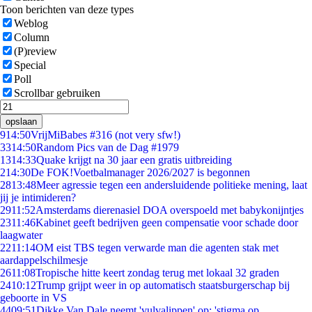
Toon berichten van deze types
Weblog
Column
(P)review
Special
Poll
Scrollbar gebruiken
opslaan
9
14:50
VrijMiBabes #316 (not very sfw!)
33
14:50
Random Pics van de Dag #1979
13
14:33
Quake krijgt na 30 jaar een gratis uitbreiding
2
14:30
De FOK!Voetbalmanager 2026/2027 is begonnen
28
13:48
Meer agressie tegen een andersluidende politieke mening, laat
jij je intimideren?
29
11:52
Amsterdams dierenasiel DOA overspoeld met babykonijntjes
23
11:46
Kabinet geeft bedrijven geen compensatie voor schade door
laagwater
22
11:14
OM eist TBS tegen verwarde man die agenten stak met
aardappelschilmesje
26
11:08
Tropische hitte keert zondag terug met lokaal 32 graden
24
10:12
Trump grijpt weer in op automatisch staatsburgerschap bij
geboorte in VS
44
09:51
Dikke Van Dale neemt 'vulvalippen' op: 'stigma op