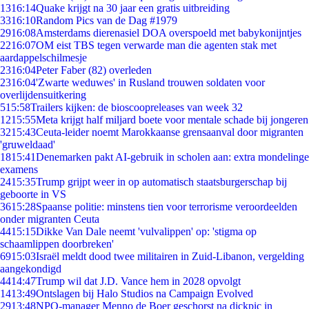
13
16:14
Quake krijgt na 30 jaar een gratis uitbreiding
33
16:10
Random Pics van de Dag #1979
29
16:08
Amsterdams dierenasiel DOA overspoeld met babykonijntjes
22
16:07
OM eist TBS tegen verwarde man die agenten stak met
aardappelschilmesje
23
16:04
Peter Faber (82) overleden
23
16:04
'Zwarte weduwes' in Rusland trouwen soldaten voor
overlijdensuitkering
5
15:58
Trailers kijken: de bioscoopreleases van week 32
12
15:55
Meta krijgt half miljard boete voor mentale schade bij jongeren
32
15:43
Ceuta-leider noemt Marokkaanse grensaanval door migranten
'gruweldaad'
18
15:41
Denemarken pakt AI-gebruik in scholen aan: extra mondelinge
examens
24
15:35
Trump grijpt weer in op automatisch staatsburgerschap bij
geboorte in VS
36
15:28
Spaanse politie: minstens tien voor terrorisme veroordeelden
onder migranten Ceuta
44
15:15
Dikke Van Dale neemt 'vulvalippen' op: 'stigma op
schaamlippen doorbreken'
69
15:03
Israël meldt dood twee militairen in Zuid-Libanon, vergelding
aangekondigd
44
14:47
Trump wil dat J.D. Vance hem in 2028 opvolgt
14
13:49
Ontslagen bij Halo Studios na Campaign Evolved
29
13:48
NPO-manager Menno de Boer geschorst na dickpic in