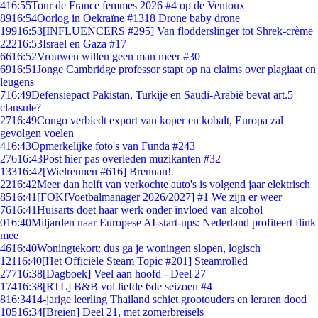
4
16:55
Tour de France femmes 2026 #4 op de Ventoux
89
16:54
Oorlog in Oekraïne #1318 Drone baby drone
199
16:53
[INFLUENCERS #295] Van flodderslinger tot Shrek-crème
222
16:53
Israel en Gaza #17
66
16:52
Vrouwen willen geen man meer #30
69
16:51
Jonge Cambridge professor stapt op na claims over plagiaat en
leugens
7
16:49
Defensiepact Pakistan, Turkije en Saudi-Arabië bevat art.5
clausule?
27
16:49
Congo verbiedt export van koper en kobalt, Europa zal
gevolgen voelen
4
16:43
Opmerkelijke foto's van Funda #243
276
16:43
Post hier pas overleden muzikanten #32
133
16:42
[Wielrennen #616] Brennan!
22
16:42
Meer dan helft van verkochte auto's is volgend jaar elektrisch
85
16:41
[FOK!Voetbalmanager 2026/2027] #1 We zijn er weer
76
16:41
Huisarts doet haar werk onder invloed van alcohol
0
16:40
Miljarden naar Europese AI-start-ups: Nederland profiteert flink
mee
46
16:40
Woningtekort: dus ga je woningen slopen, logisch
121
16:40
[Het Officiële Steam Topic #201] Steamrolled
277
16:38
[Dagboek] Veel aan hoofd - Deel 27
174
16:38
[RTL] B&B vol liefde 6de seizoen #4
8
16:34
14-jarige leerling Thailand schiet grootouders en leraren dood
105
16:34
[Breien] Deel 21, met zomerbreisels