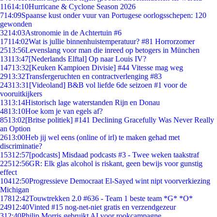
116
14:10
Hurricane & Cyclone Season 2026
7
14:09
Spaanse kust onder vuur van Portugese oorlogsschepen: 120
gewonden
32
14:03
Astronomie in de Achtertuin #6
171
14:02
Wat is jullie binnenhuistemperatuur? #81 Horrorzomer
25
13:56
Levenslang voor man die inreed op betogers in München
131
13:47
[Nederlands Elftal] Op naar Louis IV?
147
13:32
[Keuken Kampioen Divisie] #44 Vitesse mag weg
29
13:32
Transfergeruchten en contractverlenging #83
243
13:31
[Videoland] B&B vol liefde 6de seizoen #1 voor de
vooruitkijkers
13
13:14
Historisch lage waterstanden Rijn en Donau
48
13:10
Hoe kom je van egels af?
85
13:02
[Britse politiek] #141 Declining Gracefully Was Never Really
an Option
26
13:00
Heb jij wel eens (online of irl) te maken gehad met
discriminatie?
153
12:57
[podcasts] Misdaad podcasts #3 - Twee weken taakstraf
225
12:56
GR: Elk glas alcohol is riskant, geen bewijs voor gunstig
effect
104
12:50
Progressieve Democraat El-Sayed wint nipt voorverkiezing
Michigan
178
12:42
Touwtrekken 2.0 #636 - Team 1 beste team *G* *O*
249
12:40
Vinted #15 nog-net-niet gratis en verzendgezeur
3
12:40
Philip Morris gebruikt AI voor rookcampagne