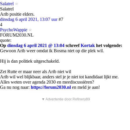
Salatrel
Salatrel
Arib positie elders.
dinsdag 6 april 2021, 13:07 uur
#7
4
PsychoWappie
FORUM2030.NL
quote:
Op
dinsdag 6 april 2021 @ 13:04
schreef
Kortak
het volgende:
Gewoon Arib weer omdat ik Bosma niet op die plek wil.
Hij is dan politiek uitgeschakeld.
Zet Rutte er maar neer als Arib niet wil
Arib wil wel blijkbaar, anders stel je je niet tot kandidaat lijkt me.
Alles weten over agenda 2030 en meediscussiëren?
Ga nu nog naar:
https://forum2030.nl
en meld je aan!
▼ Advertentie door Refinery89