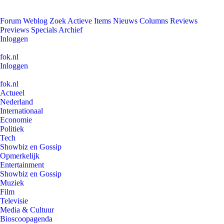
Forum
Weblog
Zoek
Actieve Items
Nieuws
Columns
Reviews
Previews
Specials
Archief
Inloggen
fok.nl
Inloggen
fok.nl
Actueel
Nederland
Internationaal
Economie
Politiek
Tech
Showbiz en Gossip
Opmerkelijk
Entertainment
Showbiz en Gossip
Muziek
Film
Televisie
Media & Cultuur
Bioscoopagenda