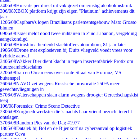
24
06/08
Huisarts per direct uit vak gezet om ernstig alcoholmisbruik
3
06/08
XBOX platform krijgt zijn eigen "Platinum" achievements dit
jaar
12
06/08
Capibara's lopen Braziliaans parlementsgebouw Mato Grosso
binnen
69
06/08
Israël meldt dood twee militairen in Zuid-Libanon, vergelding
aangekondigd
15
06/08
Hiroshima herdenkt slachtoffers atoombom, 81 jaar later
19
06/08
Drone met explosieven bij Duits vliegveld voedt vrees voor
hybride aanval
34
06/08
Wakker Dier dient klacht in tegen insectenfabriek Protix om
duurzaamheidsclaims
22
06/08
Iran en Oman eens over route Straat van Hormuz, VS
buitenspel
26
06/08
NAVO zet wegens Russische provocatie 250% meer
gevechtsvliegtuigen in
57
06/08
Waterschappen slaan alarm wegens droogte: Gereedschapskist
leeg
1
06/08
Forensics: Crime Scene Detective
23
06/08
Zorgmedewerkster die 's nachts haar vriend bezocht terecht
ontslagen
37
06/08
Random Pics van de Dag #1977
18
05/08
Datalek bij Bol en de Bijenkorf na cyberaanval op logistiek
partner Ceva