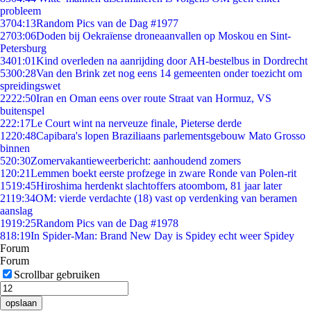
probleem
37
04:13
Random Pics van de Dag #1977
27
03:06
Doden bij Oekraïense droneaanvallen op Moskou en Sint-
Petersburg
34
01:01
Kind overleden na aanrijding door AH-bestelbus in Dordrecht
53
00:28
Van den Brink zet nog eens 14 gemeenten onder toezicht om
spreidingswet
22
22:50
Iran en Oman eens over route Straat van Hormuz, VS
buitenspel
2
22:17
Le Court wint na nerveuze finale, Pieterse derde
12
20:48
Capibara's lopen Braziliaans parlementsgebouw Mato Grosso
binnen
5
20:30
Zomervakantieweerbericht: aanhoudend zomers
1
20:21
Lemmen boekt eerste profzege in zware Ronde van Polen-rit
15
19:45
Hiroshima herdenkt slachtoffers atoombom, 81 jaar later
21
19:34
OM: vierde verdachte (18) vast op verdenking van beramen
aanslag
19
19:25
Random Pics van de Dag #1978
8
18:19
In Spider-Man: Brand New Day is Spidey echt weer Spidey
Forum
Forum
Scrollbar gebruiken
opslaan