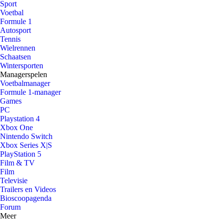
Sport
Voetbal
Formule 1
Autosport
Tennis
Wielrennen
Schaatsen
Wintersporten
Managerspelen
Voetbalmanager
Formule 1-manager
Games
PC
Playstation 4
Xbox One
Nintendo Switch
Xbox Series X|S
PlayStation 5
Film & TV
Film
Televisie
Trailers en Videos
Bioscoopagenda
Forum
Meer