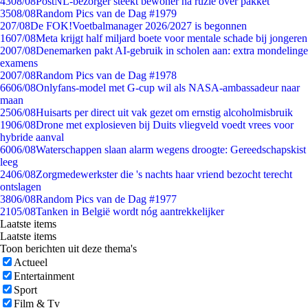
43
08/08
PostNL-bezorger steekt bewoner na ruzie over pakket
35
08/08
Random Pics van de Dag #1979
2
07/08
De FOK!Voetbalmanager 2026/2027 is begonnen
16
07/08
Meta krijgt half miljard boete voor mentale schade bij jongeren
20
07/08
Denemarken pakt AI-gebruik in scholen aan: extra mondelinge
examens
20
07/08
Random Pics van de Dag #1978
66
06/08
Onlyfans-model met G-cup wil als NASA-ambassadeur naar
maan
25
06/08
Huisarts per direct uit vak gezet om ernstig alcoholmisbruik
19
06/08
Drone met explosieven bij Duits vliegveld voedt vrees voor
hybride aanval
60
06/08
Waterschappen slaan alarm wegens droogte: Gereedschapskist
leeg
24
06/08
Zorgmedewerkster die 's nachts haar vriend bezocht terecht
ontslagen
38
06/08
Random Pics van de Dag #1977
21
05/08
Tanken in België wordt nóg aantrekkelijker
Laatste items
Laatste items
Toon berichten uit deze thema's
Actueel
Entertainment
Sport
Film & Tv