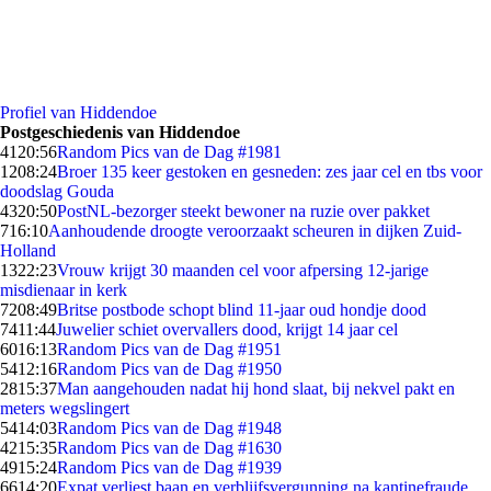
Profiel van Hiddendoe
Postgeschiedenis van Hiddendoe
41
20:56
Random Pics van de Dag #1981
12
08:24
Broer 135 keer gestoken en gesneden: zes jaar cel en tbs voor
doodslag Gouda
43
20:50
PostNL-bezorger steekt bewoner na ruzie over pakket
7
16:10
Aanhoudende droogte veroorzaakt scheuren in dijken Zuid-
Holland
13
22:23
Vrouw krijgt 30 maanden cel voor afpersing 12-jarige
misdienaar in kerk
72
08:49
Britse postbode schopt blind 11-jaar oud hondje dood
74
11:44
Juwelier schiet overvallers dood, krijgt 14 jaar cel
60
16:13
Random Pics van de Dag #1951
54
12:16
Random Pics van de Dag #1950
28
15:37
Man aangehouden nadat hij hond slaat, bij nekvel pakt en
meters wegslingert
54
14:03
Random Pics van de Dag #1948
42
15:35
Random Pics van de Dag #1630
49
15:24
Random Pics van de Dag #1939
66
14:20
Expat verliest baan en verblijfsvergunning na kantinefraude