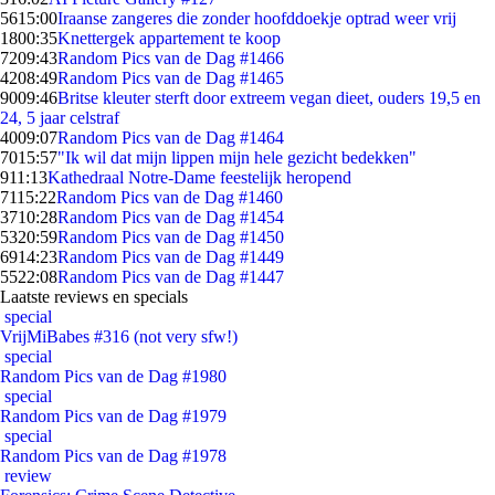
56
15:00
Iraanse zangeres die zonder hoofddoekje optrad weer vrij
18
00:35
Knettergek appartement te koop
72
09:43
Random Pics van de Dag #1466
42
08:49
Random Pics van de Dag #1465
90
09:46
Britse kleuter sterft door extreem vegan dieet, ouders 19,5 en
24, 5 jaar celstraf
40
09:07
Random Pics van de Dag #1464
70
15:57
"Ik wil dat mijn lippen mijn hele gezicht bedekken"
9
11:13
Kathedraal Notre-Dame feestelijk heropend
71
15:22
Random Pics van de Dag #1460
37
10:28
Random Pics van de Dag #1454
53
20:59
Random Pics van de Dag #1450
69
14:23
Random Pics van de Dag #1449
55
22:08
Random Pics van de Dag #1447
Laatste reviews en specials
special
VrijMiBabes #316 (not very sfw!)
special
Random Pics van de Dag #1980
special
Random Pics van de Dag #1979
special
Random Pics van de Dag #1978
review