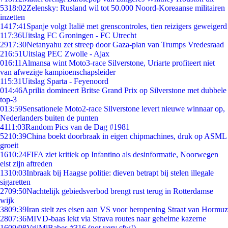
53
18:02
Zelensky: Rusland wil tot 50.000 Noord-Koreaanse militairen
inzetten
14
17:41
Spanje volgt Italië met grenscontroles, tien reizigers geweigerd
1
17:36
Uitslag FC Groningen - FC Utrecht
29
17:30
Netanyahu zet streep door Gaza-plan van Trumps Vredesraad
2
16:51
Uitslag PEC Zwolle - Ajax
0
16:11
Almansa wint Moto3-race Silverstone, Uriarte profiteert niet
van afwezige kampioenschapsleider
1
15:31
Uitslag Sparta - Feyenoord
0
14:46
Aprilia domineert Britse Grand Prix op Silverstone met dubbele
top-3
0
13:59
Sensationele Moto2-race Silverstone levert nieuwe winnaar op,
Nederlanders buiten de punten
41
11:03
Random Pics van de Dag #1981
52
10:39
China boekt doorbraak in eigen chipmachines, druk op ASML
groeit
16
10:24
FIFA ziet kritiek op Infantino als desinformatie, Noorwegen
eist zijn aftreden
13
10:03
Inbraak bij Haagse politie: dieven betrapt bij stelen illegale
sigaretten
27
09:50
Nachtelijk gebiedsverbod brengt rust terug in Rotterdamse
wijk
38
09:39
Iran stelt zes eisen aan VS voor heropening Straat van Hormuz
28
07:36
MIVD-baas lekt via Strava routes naar geheime kazerne
16
09/08
VrijMiBabes #316 (not very sfw!)