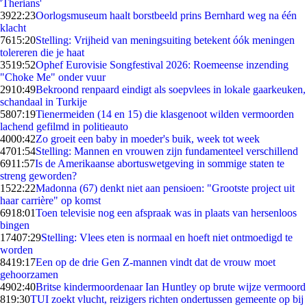
'Therians'
39
22:23
Oorlogsmuseum haalt borstbeeld prins Bernhard weg na één
klacht
76
15:20
Stelling: Vrijheid van meningsuiting betekent óók meningen
tolereren die je haat
35
19:52
Ophef Eurovisie Songfestival 2026: Roemeense inzending
"Choke Me" onder vuur
29
10:49
Bekroond renpaard eindigt als soepvlees in lokale gaarkeuken,
schandaal in Turkije
58
07:19
Tienermeiden (14 en 15) die klasgenoot wilden vermoorden
lachend gefilmd in politieauto
40
00:42
Zo groeit een baby in moeder's buik, week tot week
47
01:54
Stelling: Mannen en vrouwen zijn fundamenteel verschillend
69
11:57
Is de Amerikaanse abortuswetgeving in sommige staten te
streng geworden?
15
22:22
Madonna (67) denkt niet aan pensioen: "Grootste project uit
haar carrière" op komst
69
18:01
Toen televisie nog een afspraak was in plaats van hersenloos
bingen
174
07:29
Stelling: Vlees eten is normaal en hoeft niet ontmoedigd te
worden
84
19:17
Een op de drie Gen Z-mannen vindt dat de vrouw moet
gehoorzamen
49
02:40
Britse kindermoordenaar Ian Huntley op brute wijze vermoord
8
19:30
TUI zoekt vlucht, reizigers richten ondertussen gemeente op bij