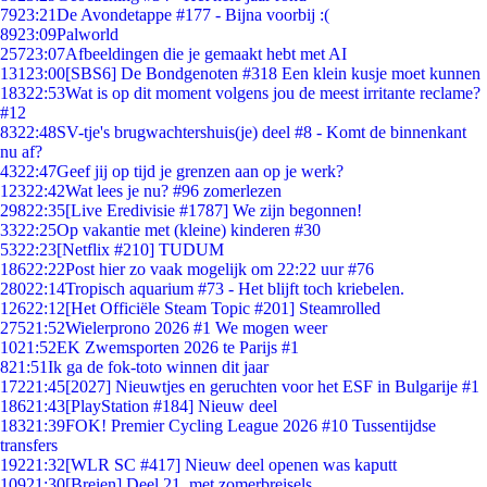
79
23:21
De Avondetappe #177 - Bijna voorbij :(
89
23:09
Palworld
257
23:07
Afbeeldingen die je gemaakt hebt met AI
131
23:00
[SBS6] De Bondgenoten #318 Een klein kusje moet kunnen
183
22:53
Wat is op dit moment volgens jou de meest irritante reclame?
#12
83
22:48
SV-tje's brugwachtershuis(je) deel #8 - Komt de binnenkant
nu af?
43
22:47
Geef jij op tijd je grenzen aan op je werk?
123
22:42
Wat lees je nu? #96 zomerlezen
298
22:35
[Live Eredivisie #1787] We zijn begonnen!
33
22:25
Op vakantie met (kleine) kinderen #30
53
22:23
[Netflix #210] TUDUM
186
22:22
Post hier zo vaak mogelijk om 22:22 uur #76
280
22:14
Tropisch aquarium #73 - Het blijft toch kriebelen.
126
22:12
[Het Officiële Steam Topic #201] Steamrolled
275
21:52
Wielerprono 2026 #1 We mogen weer
10
21:52
EK Zwemsporten 2026 te Parijs #1
8
21:51
Ik ga de fok-toto winnen dit jaar
172
21:45
[2027] Nieuwtjes en geruchten voor het ESF in Bulgarije #1
186
21:43
[PlayStation #184] Nieuw deel
183
21:39
FOK! Premier Cycling League 2026 #10 Tussentijdse
transfers
192
21:32
[WLR SC #417] Nieuw deel openen was kaputt
109
21:30
[Breien] Deel 21, met zomerbreisels