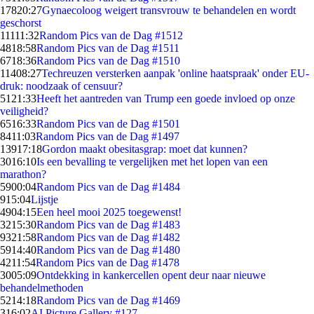
178
20:27
Gynaecoloog weigert transvrouw te behandelen en wordt
geschorst
111
11:32
Random Pics van de Dag #1512
48
18:58
Random Pics van de Dag #1511
67
18:36
Random Pics van de Dag #1510
114
08:27
Techreuzen versterken aanpak 'online haatspraak' onder EU-
druk: noodzaak of censuur?
51
21:33
Heeft het aantreden van Trump een goede invloed op onze
veiligheid?
65
16:33
Random Pics van de Dag #1501
84
11:03
Random Pics van de Dag #1497
139
17:18
Gordon maakt obesitasgrap: moet dat kunnen?
30
16:10
Is een bevalling te vergelijken met het lopen van een
marathon?
59
00:04
Random Pics van de Dag #1484
9
15:04
Lijstje
49
04:15
Een heel mooi 2025 toegewenst!
32
15:30
Random Pics van de Dag #1483
93
21:58
Random Pics van de Dag #1482
59
14:40
Random Pics van de Dag #1480
42
11:54
Random Pics van de Dag #1478
30
05:09
Ontdekking in kankercellen opent deur naar nieuwe
behandelmethoden
52
14:18
Random Pics van de Dag #1469
3
16:02
AI Picture Gallery #127