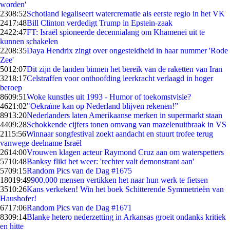
worden'
23
08:52
Schotland legaliseert watercrematie als eerste regio in het VK
24
17:48
Bill Clinton verdedigt Trump in Epstein-zaak
24
22:47
FT: Israël spioneerde decennialang om Khamenei uit te
kunnen schakelen
22
08:35
Daya Hendrix zingt over ongesteldheid in haar nummer 'Rode
Zee'
50
12:07
Dit zijn de landen binnen het bereik van de raketten van Iran
32
18:17
Celstraffen voor onthoofding leerkracht verlaagd in hoger
beroep
86
09:51
Woke kunstles uit 1993 - Humor of toekomstvisie?
46
21:02
"Oekraïne kan op Nederland blijven rekenen!”
89
13:20
Nederlanders laten Amerikaanse merken in supermarkt staan
44
09:28
Schokkende cijfers tonen omvang van mazelenuitbraak in VS
21
15:56
Winnaar songfestival zoekt aandacht en stuurt trofee terug
vanwege deelname Israël
26
14:00
Vrouwen klagen acteur Raymond Cruz aan om waterspetters
57
10:48
Banksy flikt het weer: 'rechter valt demonstrant aan'
57
09:15
Random Pics van de Dag #1675
180
19:49
900.000 mensen vertikken het naar hun werk te fietsen
35
10:26
Kans verkeken! Win het boek Schitterende Symmetrieën van
Haushofer!
67
17:06
Random Pics van de Dag #1671
83
09:14
Blanke hetero nederzetting in Arkansas groeit ondanks kritiek
en hitte