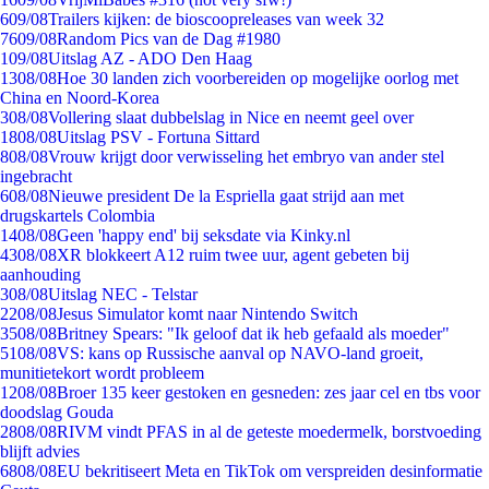
6
09/08
Trailers kijken: de bioscoopreleases van week 32
76
09/08
Random Pics van de Dag #1980
1
09/08
Uitslag AZ - ADO Den Haag
13
08/08
Hoe 30 landen zich voorbereiden op mogelijke oorlog met
China en Noord-Korea
3
08/08
Vollering slaat dubbelslag in Nice en neemt geel over
18
08/08
Uitslag PSV - Fortuna Sittard
8
08/08
Vrouw krijgt door verwisseling het embryo van ander stel
ingebracht
6
08/08
Nieuwe president De la Espriella gaat strijd aan met
drugskartels Colombia
14
08/08
Geen 'happy end' bij seksdate via Kinky.nl
43
08/08
XR blokkeert A12 ruim twee uur, agent gebeten bij
aanhouding
3
08/08
Uitslag NEC - Telstar
22
08/08
Jesus Simulator komt naar Nintendo Switch
35
08/08
Britney Spears: "Ik geloof dat ik heb gefaald als moeder"
51
08/08
VS: kans op Russische aanval op NAVO-land groeit,
munitietekort wordt probleem
12
08/08
Broer 135 keer gestoken en gesneden: zes jaar cel en tbs voor
doodslag Gouda
28
08/08
RIVM vindt PFAS in al de geteste moedermelk, borstvoeding
blijft advies
68
08/08
EU bekritiseert Meta en TikTok om verspreiden desinformatie