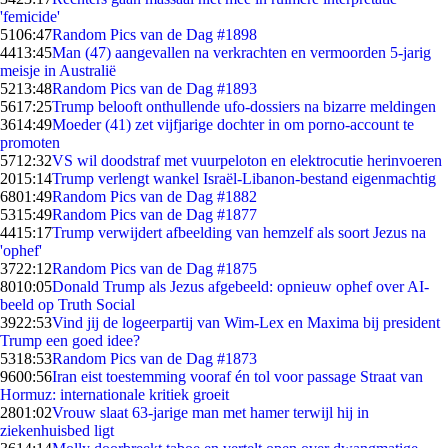
'femicide'
51
06:47
Random Pics van de Dag #1898
44
13:45
Man (47) aangevallen na verkrachten en vermoorden 5-jarig
meisje in Australië
52
13:48
Random Pics van de Dag #1893
56
17:25
Trump belooft onthullende ufo-dossiers na bizarre meldingen
36
14:49
Moeder (41) zet vijfjarige dochter in om porno-account te
promoten
57
12:32
VS wil doodstraf met vuurpeloton en elektrocutie herinvoeren
20
15:14
Trump verlengt wankel Israël-Libanon-bestand eigenmachtig
68
01:49
Random Pics van de Dag #1882
53
15:49
Random Pics van de Dag #1877
44
15:17
Trump verwijdert afbeelding van hemzelf als soort Jezus na
'ophef'
37
22:12
Random Pics van de Dag #1875
80
10:05
Donald Trump als Jezus afgebeeld: opnieuw ophef over AI-
beeld op Truth Social
39
22:53
Vind jij de logeerpartij van Wim-Lex en Maxima bij president
Trump een goed idee?
53
18:53
Random Pics van de Dag #1873
96
00:56
Iran eist toestemming vooraf én tol voor passage Straat van
Hormuz: internationale kritiek groeit
28
01:02
Vrouw slaat 63-jarige man met hamer terwijl hij in
ziekenhuisbed ligt