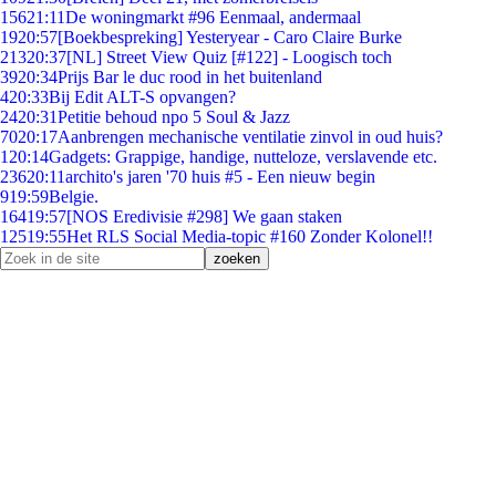
156
21:11
De woningmarkt #96 Eenmaal, andermaal
19
20:57
[Boekbespreking] Yesteryear - Caro Claire Burke
213
20:37
[NL] Street View Quiz [#122] - Loogisch toch
39
20:34
Prijs Bar le duc rood in het buitenland
4
20:33
Bij Edit ALT-S opvangen?
24
20:31
Petitie behoud npo 5 Soul & Jazz
70
20:17
Aanbrengen mechanische ventilatie zinvol in oud huis?
1
20:14
Gadgets: Grappige, handige, nutteloze, verslavende etc.
236
20:11
archito's jaren '70 huis #5 - Een nieuw begin
9
19:59
Belgie.
164
19:57
[NOS Eredivisie #298] We gaan staken
125
19:55
Het RLS Social Media-topic #160 Zonder Kolonel!!