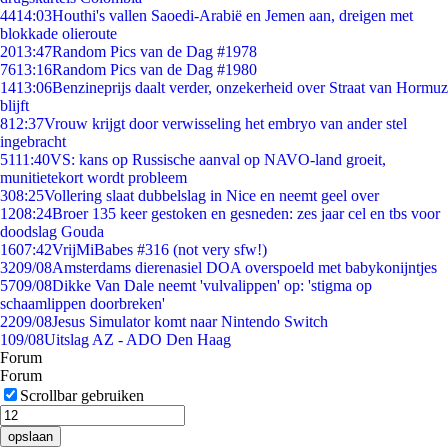
44
14:03
Houthi's vallen Saoedi-Arabië en Jemen aan, dreigen met
blokkade olieroute
20
13:47
Random Pics van de Dag #1978
76
13:16
Random Pics van de Dag #1980
14
13:06
Benzineprijs daalt verder, onzekerheid over Straat van Hormuz
blijft
8
12:37
Vrouw krijgt door verwisseling het embryo van ander stel
ingebracht
51
11:40
VS: kans op Russische aanval op NAVO-land groeit,
munitietekort wordt probleem
3
08:25
Vollering slaat dubbelslag in Nice en neemt geel over
12
08:24
Broer 135 keer gestoken en gesneden: zes jaar cel en tbs voor
doodslag Gouda
16
07:42
VrijMiBabes #316 (not very sfw!)
32
09/08
Amsterdams dierenasiel DOA overspoeld met babykonijntjes
57
09/08
Dikke Van Dale neemt 'vulvalippen' op: 'stigma op
schaamlippen doorbreken'
22
09/08
Jesus Simulator komt naar Nintendo Switch
1
09/08
Uitslag AZ - ADO Den Haag
Forum
Forum
Scrollbar gebruiken
opslaan