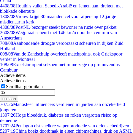
Ceuta
44
08/08
Houthi's vallen Saoedi-Arabië en Jemen aan, dreigen met
blokkade olieroute
13
08/08
Vrouw krijgt 30 maanden cel voor afpersing 12-jarige
misdienaar in kerk
43
08/08
PostNL-bezorger steekt bewoner na ruzie over pakket
26
08/08
Wegpiraat scheurt met 146 km/u door het centrum van
Amsterdam
7
08/08
Aanhoudende droogte veroorzaakt scheuren in dijken Zuid-
Holland
0
08/08
Van de Zandschulp overleeft matchpoints, ook Griekspoor
verder in Montreal
1
08/08
Excelsior opent seizoen met ruime zege op promovendus
Cambuur
Actieve items
Actieve items
Scrollbar gebruiken
opslaan
7
07:26
Manosfeer-influencers verdienen miljarden aan onzekerheid
jongeren
13
07:26
Hoge bloeddruk, diabetes en roken vergroten risico op
dementie
17
07:24
Pentagon eist snellere wapenproductie van defensiebedrijven
52
07:19
China boekt doorbraak in eigen chipmachines, druk op ASML