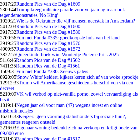
39
17:29
Random Pics van de Dag #1609
53
09:44
Trump kreeg militaire parade voor verjaardag maar ook
tegendemonstraties 'No King'
10
20:21
Wie is de Oekraïner die vijf mensen neerstak in Amsterdam?
54
12:03
Random Pics van de Dag #1600
39
17:32
Random Pics van de Dag #1580
27
00:56
Fun met Funda #335: goedkoopste huis van het land
39
19:25
Random Pics van de Dag #1576
40
09:57
Random Pics van de Dag #1572
38
22:55
Queerkinderboek wint Woutertje Pieterse Prijs 2025
51
16:46
Random Pics van de Dag #1562
74
11:35
Random Pics van de Dag #1561
15
09:31
Fun met Funda #330: Zeeuws paleis
89
20:05
'Snow White' keldert, kijkers keren zich af van woke sprookje
129
12:33
Trump wil Amerikaanse geschiedenis herschrijven via een
decreet
52
10:09
VK wil verbod op niet-vanilla porno, zowel vervaardiging als
bezit
18
19:14
Negen jaar cel voor man (47) wegens incest en online
misbruik meisjes
162
16:33
Keijzer: 'geen voorrang statushouders bij sociale huur',
gemeentes reageren ontsteld
22
16:03
Eigenaar woning bedenkt zich na verkoop en krijgt boete van
69.000 euro
73
11:03
Random Pics van de Dag #1517