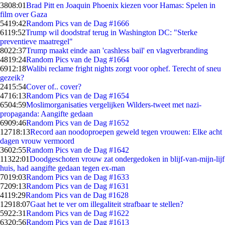
38
08:01
Brad Pitt en Joaquin Phoenix kiezen voor Hamas: Spelen in
film over Gaza
54
19:42
Random Pics van de Dag #1666
61
19:52
Trump wil doodstraf terug in Washington DC: "Sterke
preventieve maatregel"
80
22:37
Trump maakt einde aan 'cashless bail' en vlagverbranding
48
19:24
Random Pics van de Dag #1664
69
12:18
Walibi reclame fright nights zorgt voor ophef. Terecht of sneu
gezeik?
24
15:54
Cover of.. cover?
47
16:13
Random Pics van de Dag #1654
65
04:59
Moslimorganisaties vergelijken Wilders-tweet met nazi-
propaganda: Aangifte gedaan
69
09:46
Random Pics van de Dag #1652
127
18:13
Record aan noodoproepen geweld tegen vrouwen: Elke acht
dagen vrouw vermoord
36
02:55
Random Pics van de Dag #1642
113
22:01
Doodgeschoten vrouw zat ondergedoken in blijf-van-mijn-lijf
huis, had aangifte gedaan tegen ex-man
70
19:03
Random Pics van de Dag #1633
72
09:13
Random Pics van de Dag #1631
41
19:29
Random Pics van de Dag #1628
129
18:07
Gaat het te ver om illegaliteit strafbaar te stellen?
59
22:31
Random Pics van de Dag #1622
63
20:56
Random Pics van de Dag #1613