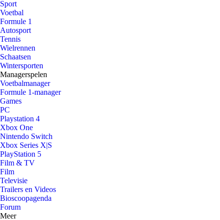
Sport
Voetbal
Formule 1
Autosport
Tennis
Wielrennen
Schaatsen
Wintersporten
Managerspelen
Voetbalmanager
Formule 1-manager
Games
PC
Playstation 4
Xbox One
Nintendo Switch
Xbox Series X|S
PlayStation 5
Film & TV
Film
Televisie
Trailers en Videos
Bioscoopagenda
Forum
Meer