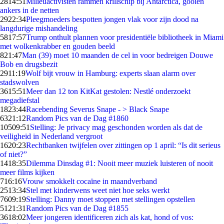
28
14:51
Milieuactivisten rammen krillschip bij Antarctica, gooien
ankers in de netten
29
22:34
Pleegmoeders bespotten jongen vlak voor zijn dood na
langdurige mishandeling
58
17:57
Trump onthult plannen voor presidentiële bibliotheek in Miami
met wolkenkrabber en gouden beeld
8
21:47
Man (39) moet 10 maanden de cel in voor bedreigen Douwe
Bob en drugsbezit
29
11:19
Wolf bijt vrouw in Hamburg: experts slaan alarm over
stadswolven
36
15:51
Meer dan 12 ton KitKat gestolen: Nestlé onderzoekt
megadiefstal
18
23:44
Racebending Severus Snape - > Black Snape
63
21:12
Random Pics van de Dag #1860
105
09:51
Stelling: Je privacy mag geschonden worden als dat de
veiligheid in Nederland vergroot
16
20:23
Rechtbanken twijfelen over zittingen op 1 april: “Is dit serieus
of niet?”
14
18:35
Dilemma Dinsdag #1: Nooit meer muziek luisteren of nooit
meer films kijken
7
16:16
Vrouw smokkelt cocaïne in maandverband
25
13:34
Stel met kinderwens weet niet hoe seks werkt
76
09:19
Stelling: Danny moet stoppen met stellingen opstellen
51
21:31
Random Pics van de Dag #1855
36
18:02
Meer jongeren identificeren zich als kat, hond of vos: