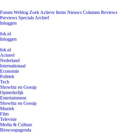
Forum
Weblog
Zoek
Actieve Items
Nieuws
Columns
Reviews
Previews
Specials
Archief
Inloggen
fok.nl
Inloggen
fok.nl
Actueel
Nederland
Internationaal
Economie
Politiek
Tech
Showbiz en Gossip
Opmerkelijk
Entertainment
Showbiz en Gossip
Muziek
Film
Televisie
Media & Cultuur
Bioscoopagenda