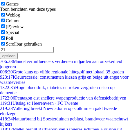
Games
Toon berichten van deze types
Weblog
Column
(P)review
Special
Poll
Scrollbar gebruiken
opslaan
7
06:38
Manosfeer-influencers verdienen miljarden aan onzekerheid
jongeren
0
06:30
Grote kans op vijfde regionale hittegolf met lokaal 35 graden
9
23:17
Kleurrecessie: consumenten kiezen grijs en beige uit angst voor
waardeverlies
13
22:35
Hoge bloeddruk, diabetes en roken vergroten risico op
dementie
17
22:06
Pentagon eist snellere wapenproductie van defensiebedrijven
1
19:31
Uitslag sc Heerenveen - FC Twente
2
19:28
Vollering breekt Niewiadoma op slotklim en pakt tweede
eindzege
4
18:34
Natuurbrand bij Soesterduinen geblust, brandweer waarschuwt
kijkers
7
18:12
Mattel brengt Barbiepop van zangeres Whitney Houston uit