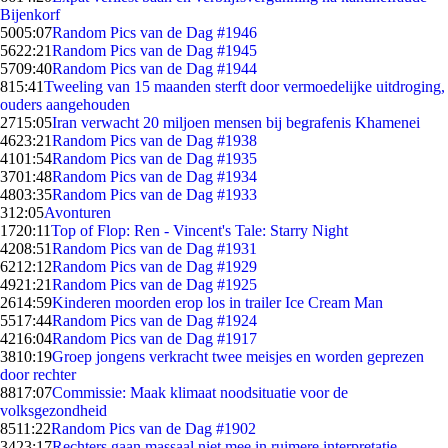
Bijenkorf
50
05:07
Random Pics van de Dag #1946
56
22:21
Random Pics van de Dag #1945
57
09:40
Random Pics van de Dag #1944
8
15:41
Tweeling van 15 maanden sterft door vermoedelijke uitdroging,
ouders aangehouden
27
15:05
Iran verwacht 20 miljoen mensen bij begrafenis Khamenei
46
23:21
Random Pics van de Dag #1938
41
01:54
Random Pics van de Dag #1935
37
01:48
Random Pics van de Dag #1934
48
03:35
Random Pics van de Dag #1933
3
12:05
Avonturen
17
20:11
Top of Flop: Ren - Vincent's Tale: Starry Night
42
08:51
Random Pics van de Dag #1931
62
12:12
Random Pics van de Dag #1929
49
21:21
Random Pics van de Dag #1925
26
14:59
Kinderen moorden erop los in trailer Ice Cream Man
55
17:44
Random Pics van de Dag #1924
42
16:04
Random Pics van de Dag #1917
38
10:19
Groep jongens verkracht twee meisjes en worden geprezen
door rechter
88
17:07
Commissie: Maak klimaat noodsituatie voor de
volksgezondheid
85
11:22
Random Pics van de Dag #1902
34
23:17
Rechters gaan massaal niet mee in ruimere interpretatie