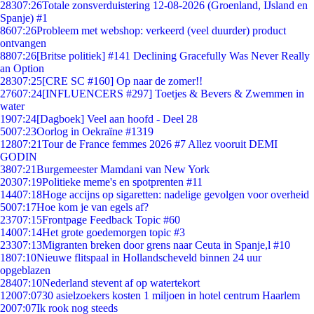
283
07:26
Totale zonsverduistering 12-08-2026 (Groenland, IJsland en
Spanje) #1
86
07:26
Probleem met webshop: verkeerd (veel duurder) product
ontvangen
88
07:26
[Britse politiek] #141 Declining Gracefully Was Never Really
an Option
283
07:25
[CRE SC #160] Op naar de zomer!!
276
07:24
[INFLUENCERS #297] Toetjes & Bevers & Zwemmen in
water
19
07:24
[Dagboek] Veel aan hoofd - Deel 28
50
07:23
Oorlog in Oekraïne #1319
128
07:21
Tour de France femmes 2026 #7 Allez vooruit DEMI
GODIN
38
07:21
Burgemeester Mamdani van New York
203
07:19
Politieke meme's en spotprenten #11
144
07:18
Hoge accijns op sigaretten: nadelige gevolgen voor overheid
50
07:17
Hoe kom je van egels af?
237
07:15
Frontpage Feedback Topic #60
140
07:14
Het grote goedemorgen topic #3
233
07:13
Migranten breken door grens naar Ceuta in Spanje,l #10
18
07:10
Nieuwe flitspaal in Hollandscheveld binnen 24 uur
opgeblazen
284
07:10
Nederland stevent af op watertekort
120
07:07
30 asielzoekers kosten 1 miljoen in hotel centrum Haarlem
20
07:07
Ik rook nog steeds