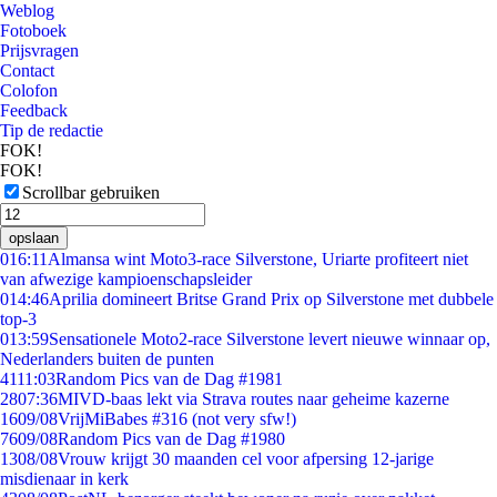
Weblog
Fotoboek
Prijsvragen
Contact
Colofon
Feedback
Tip de redactie
FOK!
FOK!
Scrollbar gebruiken
opslaan
0
16:11
Almansa wint Moto3-race Silverstone, Uriarte profiteert niet
van afwezige kampioenschapsleider
0
14:46
Aprilia domineert Britse Grand Prix op Silverstone met dubbele
top-3
0
13:59
Sensationele Moto2-race Silverstone levert nieuwe winnaar op,
Nederlanders buiten de punten
41
11:03
Random Pics van de Dag #1981
28
07:36
MIVD-baas lekt via Strava routes naar geheime kazerne
16
09/08
VrijMiBabes #316 (not very sfw!)
76
09/08
Random Pics van de Dag #1980
13
08/08
Vrouw krijgt 30 maanden cel voor afpersing 12-jarige
misdienaar in kerk