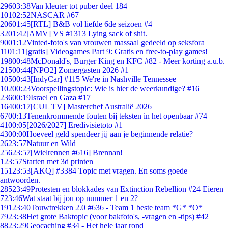
296
03:38
Van kleuter tot puber deel 184
101
02:52
NASCAR #67
206
01:45
[RTL] B&B vol liefde 6de seizoen #4
32
01:42
[AMV] VS #1313 Lying sack of shit.
90
01:12
Vinted-foto's van vrouwen massaal gedeeld op seksfora
11
01:11
[gratis] Videogames Part 9: Gratis en free-to-play games!
198
00:48
McDonald's, Burger King en KFC #82 - Meer korting a.u.b.
215
00:44
[NPO2] Zomergasten 2026 #1
105
00:43
[IndyCar] #115 We're in Nashville Tennessee
102
00:23
Voorspellingstopic: Wie is hier de weerkundige? #16
236
00:19
Israel en Gaza #17
164
00:17
[CUL TV] Masterchef Australië 2026
67
00:13
Tenenkrommende fouten bij teksten in het openbaar #74
41
00:05
[2026/2027] Eredivisietoto #1
43
00:00
Hoeveel geld spendeer jij aan je beginnende relatie?
26
23:57
Natuur en Wild
256
23:57
[Wielrennen #616] Brennan!
1
23:57
Starten met 3d printen
151
23:53
[AKQ] #3384 Topic met vragen. En soms goede
antwoorden.
285
23:49
Protesten en blokkades van Extinction Rebellion #24 Eieren
7
23:46
Wat staat bij jou op nummer 1 en 2?
191
23:40
Touwtrekken 2.0 #636 - Team 1 beste team *G* *O*
79
23:38
Het grote Baktopic (voor bakfoto's, -vragen en -tips) #42
88
23:29
Geocaching #34 - Het hele jaar rond