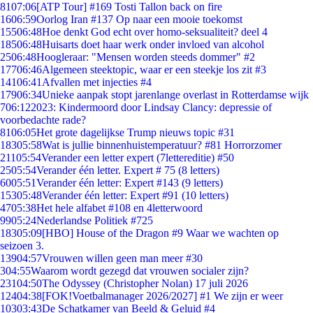
81
07:06
[ATP Tour] #169 Tosti Tallon back on fire
16
06:59
Oorlog Iran #137 Op naar een mooie toekomst
155
06:48
Hoe denkt God echt over homo-seksualiteit? deel 4
185
06:48
Huisarts doet haar werk onder invloed van alcohol
25
06:48
Hoogleraar: "Mensen worden steeds dommer" #2
177
06:46
Algemeen steektopic, waar er een steekje los zit #3
141
06:41
Afvallen met injecties #4
179
06:34
Unieke aanpak stopt jarenlange overlast in Rotterdamse wijk
7
06:12
2023: Kindermoord door Lindsay Clancy: depressie of
voorbedachte rade?
81
06:05
Het grote dagelijkse Trump nieuws topic #31
183
05:58
Wat is jullie binnenhuistemperatuur? #81 Horrorzomer
211
05:54
Verander een letter expert (7lettereditie) #50
25
05:54
Verander één letter. Expert # 75 (8 letters)
60
05:51
Verander één letter: Expert #143 (9 letters)
153
05:48
Verander één letter: Expert #91 (10 letters)
47
05:38
Het hele alfabet #108 en 4letterwoord
99
05:24
Nederlandse Politiek #725
183
05:09
[HBO] House of the Dragon #9 Waar we wachten op
seizoen 3.
139
04:57
Vrouwen willen geen man meer #30
3
04:55
Waarom wordt gezegd dat vrouwen socialer zijn?
231
04:50
The Odyssey (Christopher Nolan) 17 juli 2026
124
04:38
[FOK!Voetbalmanager 2026/2027] #1 We zijn er weer
103
03:43
De Schatkamer van Beeld & Geluid #4