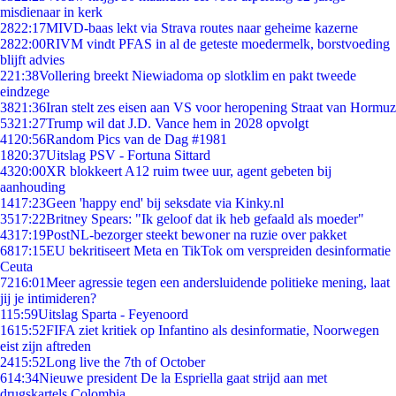
misdienaar in kerk
28
22:17
MIVD-baas lekt via Strava routes naar geheime kazerne
28
22:00
RIVM vindt PFAS in al de geteste moedermelk, borstvoeding
blijft advies
2
21:38
Vollering breekt Niewiadoma op slotklim en pakt tweede
eindzege
38
21:36
Iran stelt zes eisen aan VS voor heropening Straat van Hormuz
53
21:27
Trump wil dat J.D. Vance hem in 2028 opvolgt
41
20:56
Random Pics van de Dag #1981
18
20:37
Uitslag PSV - Fortuna Sittard
43
20:00
XR blokkeert A12 ruim twee uur, agent gebeten bij
aanhouding
14
17:23
Geen 'happy end' bij seksdate via Kinky.nl
35
17:22
Britney Spears: "Ik geloof dat ik heb gefaald als moeder"
43
17:19
PostNL-bezorger steekt bewoner na ruzie over pakket
68
17:15
EU bekritiseert Meta en TikTok om verspreiden desinformatie
Ceuta
72
16:01
Meer agressie tegen een andersluidende politieke mening, laat
jij je intimideren?
1
15:59
Uitslag Sparta - Feyenoord
16
15:52
FIFA ziet kritiek op Infantino als desinformatie, Noorwegen
eist zijn aftreden
24
15:52
Long live the 7th of October
6
14:34
Nieuwe president De la Espriella gaat strijd aan met
drugskartels Colombia