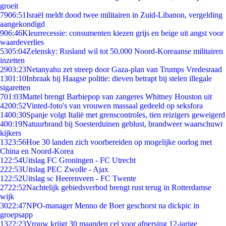
groeit
79
06:51
Israël meldt dood twee militairen in Zuid-Libanon, vergelding
aangekondigd
9
06:46
Kleurrecessie: consumenten kiezen grijs en beige uit angst voor
waardeverlies
53
05:04
Zelensky: Rusland wil tot 50.000 Noord-Koreaanse militairen
inzetten
29
03:23
Netanyahu zet streep door Gaza-plan van Trumps Vredesraad
13
01:10
Inbraak bij Haagse politie: dieven betrapt bij stelen illegale
sigaretten
7
01:03
Mattel brengt Barbiepop van zangeres Whitney Houston uit
42
00:52
Vinted-foto's van vrouwen massaal gedeeld op seksfora
14
00:30
Spanje volgt Italië met grenscontroles, tien reizigers geweigerd
4
00:19
Natuurbrand bij Soesterduinen geblust, brandweer waarschuwt
kijkers
13
23:56
Hoe 30 landen zich voorbereiden op mogelijke oorlog met
China en Noord-Korea
1
22:54
Uitslag FC Groningen - FC Utrecht
2
22:53
Uitslag PEC Zwolle - Ajax
1
22:52
Uitslag sc Heerenveen - FC Twente
27
22:52
Nachtelijk gebiedsverbod brengt rust terug in Rotterdamse
wijk
30
22:47
NPO-manager Menno de Boer geschorst na dickpic in
groepsapp
13
22:23
Vrouw krijgt 30 maanden cel voor afpersing 12-jarige