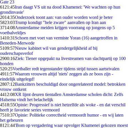
Gate 23
61
21:45
Iran daagt VS uit na dood Khamenei: 'We wachten op hun
grondinvasie'
20
14:35
Onderzoek toont aan: van ouder worden word je beter
58
23:03
Trump kondigt "hele zware" aanvallen op Iran aan
37
14:08
Amsterdamse meiden krijgen voorrang op jongens op 5
voetbalveldjes
14
10:31
Schoen met voet van vermiste Yoran (16) aangetroffen in
Beneden-Merwede
51
09:57
Nieuw kabinet wil van gendergelijkheid af bij
ouderschapsverlof
29
00:16
Ziek: Tiener opgepakt na livestreamen van slachtpartij op 100
honden
5
20:25
Voetballer redt tegenstander tijdens strijd tussen aartsrivalen
49
11:57
Waarom vrouwen altijd 'niets' zeggen als ze boos zijn -
eindelijk uitgelegd!
28
07:12
Bankzitters beschuldigd door ongerelateerd model: betrokken
vrouw ontkent
44
12:08
XR lijmt deuren tientallen Amsterdamse scholen dicht: Zelfs
Halsema vindt het belachelijk
45
18:55
Opinie: Progressief is niet hetzelfde als woke - en dat verschil
heeft je favoriete series vermoord
75
10:37
Opinie: Politieke correctheid vermoordt humor - en wij laten
het gebeuren
81
21:44
'Bom op vergadering waar opvolger Khamenei gekozen moest