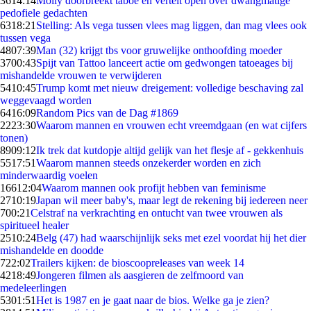
36
14:14
Molly doorbreekt taboe en vertelt open over dwangmatige
pedofiele gedachten
63
18:21
Stelling: Als vega tussen vlees mag liggen, dan mag vlees ook
tussen vega
48
07:39
Man (32) krijgt tbs voor gruwelijke onthoofding moeder
37
00:43
Spijt van Tattoo lanceert actie om gedwongen tatoeages bij
mishandelde vrouwen te verwijderen
54
10:45
Trump komt met nieuw dreigement: volledige beschaving zal
weggevaagd worden
64
16:09
Random Pics van de Dag #1869
22
23:30
Waarom mannen en vrouwen echt vreemdgaan (en wat cijfers
tonen)
89
09:12
Ik trek dat kutdopje altijd gelijk van het flesje af - gekkenhuis
55
17:51
Waarom mannen steeds onzekerder worden en zich
minderwaardig voelen
166
12:04
Waarom mannen ook profijt hebben van feminisme
27
10:19
Japan wil meer baby's, maar legt de rekening bij iedereen neer
7
00:21
Celstraf na verkrachting en ontucht van twee vrouwen als
spiritueel healer
25
10:24
Belg (47) had waarschijnlijk seks met ezel voordat hij het dier
mishandelde en doodde
7
22:02
Trailers kijken: de bioscoopreleases van week 14
42
18:49
Jongeren filmen als aasgieren de zelfmoord van
medeleerlingen
53
01:51
Het is 1987 en je gaat naar de bios. Welke ga je zien?