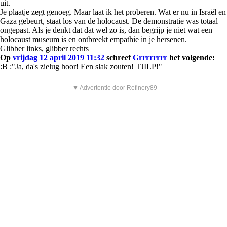
uit.
Je plaatje zegt genoeg. Maar laat ik het proberen. Wat er nu in Israël en
Gaza gebeurt, staat los van de holocaust. De demonstratie was totaal
ongepast. Als je denkt dat dat wel zo is, dan begrijp je niet wat een
holocaust museum is en ontbreekt empathie in je hersenen.
Glibber links, glibber rechts
Op
vrijdag 12 april 2019 11:32
schreef
Grrrrrrrr
het volgende:
:B :"Ja, da's zielug hoor! Een slak zouten! TJILP!"
▼ Advertentie door Refinery89