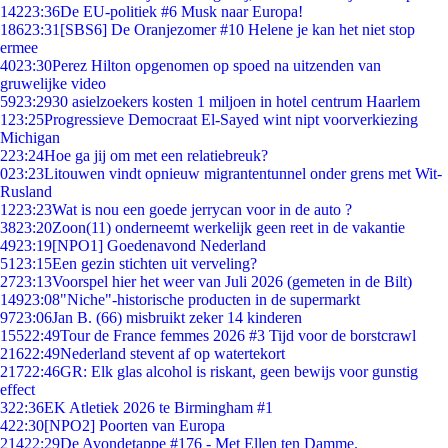
142
23:36
De EU-politiek #6 Musk naar Europa!
186
23:31
[SBS6] De Oranjezomer #10 Helene je kan het niet stop
ermee
40
23:30
Perez Hilton opgenomen op spoed na uitzenden van
gruwelijke video
59
23:29
30 asielzoekers kosten 1 miljoen in hotel centrum Haarlem
1
23:25
Progressieve Democraat El-Sayed wint nipt voorverkiezing
Michigan
2
23:24
Hoe ga jij om met een relatiebreuk?
0
23:23
Litouwen vindt opnieuw migrantentunnel onder grens met Wit-
Rusland
12
23:23
Wat is nou een goede jerrycan voor in de auto ?
38
23:20
Zoon(11) onderneemt werkelijk geen reet in de vakantie
49
23:19
[NPO1] Goedenavond Nederland
51
23:15
Een gezin stichten uit verveling?
27
23:13
Voorspel hier het weer van Juli 2026 (gemeten in de Bilt)
149
23:08
"Niche"-historische producten in de supermarkt
97
23:06
Jan B. (66) misbruikt zeker 14 kinderen
155
22:49
Tour de France femmes 2026 #3 Tijd voor de borstcrawl
216
22:49
Nederland stevent af op watertekort
217
22:46
GR: Elk glas alcohol is riskant, geen bewijs voor gunstig
effect
3
22:36
EK Atletiek 2026 te Birmingham #1
4
22:30
[NPO2] Poorten van Europa
214
22:29
De Avondetappe #176 - Met Ellen ten Damme.