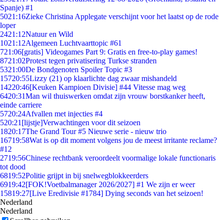
Spanje) #1
50
21:16
Zieke Christina Applegate verschijnt voor het laatst op de rode
loper
24
21:12
Natuur en Wild
10
21:12
Algemeen Luchtvaarttopic #61
7
21:06
[gratis] Videogames Part 9: Gratis en free-to-play games!
87
21:02
Protest tegen privatisering Turkse stranden
53
21:00
De Bondgenoten Spoiler Topic #3
157
20:55
Lizzy (21) op klaarlichte dag zwaar mishandeld
142
20:46
[Keuken Kampioen Divisie] #44 Vitesse mag weg
64
20:31
Man wil thuiswerken omdat zijn vrouw borstkanker heeft,
einde carriere
57
20:24
Afvallen met injecties #4
5
20:21
[lijstje]Verwachtingen voor dit seizoen
18
20:17
The Grand Tour #5 Nieuwe serie - nieuw trio
167
19:58
Wat is op dit moment volgens jou de meest irritante reclame?
#12
27
19:56
Chinese rechtbank veroordeelt voormalige lokale functionaris
tot dood
68
19:52
Politie grijpt in bij snelwegblokkeerders
69
19:42
[FOK!Voetbalmanager 2026/2027] #1 We zijn er weer
158
19:27
[Live Eredivisie #1784] Dying seconds van het seizoen!
Nederland
Nederland