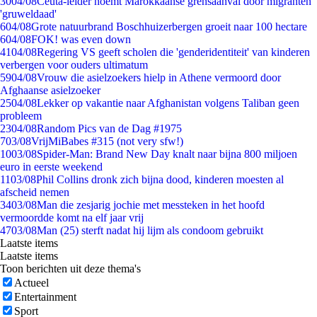
30
04/08
Ceuta-leider noemt Marokkaanse grensaanval door migranten
'gruweldaad'
6
04/08
Grote natuurbrand Boschhuizerbergen groeit naar 100 hectare
6
04/08
FOK! was even down
41
04/08
Regering VS geeft scholen die 'genderidentiteit' van kinderen
verbergen voor ouders ultimatum
59
04/08
Vrouw die asielzoekers hielp in Athene vermoord door
Afghaanse asielzoeker
25
04/08
Lekker op vakantie naar Afghanistan volgens Taliban geen
probleem
23
04/08
Random Pics van de Dag #1975
7
03/08
VrijMiBabes #315 (not very sfw!)
10
03/08
Spider-Man: Brand New Day knalt naar bijna 800 miljoen
euro in eerste weekend
11
03/08
Phil Collins dronk zich bijna dood, kinderen moesten al
afscheid nemen
34
03/08
Man die zesjarig jochie met messteken in het hoofd
vermoordde komt na elf jaar vrij
47
03/08
Man (25) sterft nadat hij lijm als condoom gebruikt
Laatste items
Laatste items
Toon berichten uit deze thema's
Actueel
Entertainment
Sport