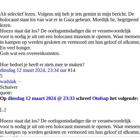
Ah selectief lezen. Volgens mij heb je iets gemist in mijn bericht. De
holocaust staat los van wat er in Gaza gebeurt. Moeilijk he, begrijpend
lezen.
Hoezo staat dat los? De oorlogsmisdadiger die er verantwoordelijk
voor is nodig je uit om een holocaust museum te openen. Waar mensen
in kampen op werden gesloten en vermoord om hun geloof of afkomst.
En veel honger.
Goh wat een overeenkomsten.
Hoe bedoel je heeft er niets mee te maken?
dinsdag 12 maart 2024, 23:34 uur
#14
5
wadslak
Schuiver
quote:
Op
dinsdag 12 maart 2024 @ 23:33
schreef
Otofsap
het volgende:
[..]
Hoezo staat dat los? De oorlogsmisdadiger die er verantwoordelijk
voor is nodig je uit om een holocaust museum te openen. Waar mensen
in kampen op werden gesloten en vermoord om hun geloof of afkomst.
En veel honger.