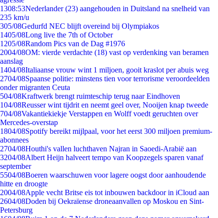
13
08:53
Nederlander (23) aangehouden in Duitsland na snelheid van
235 km/u
3
05/08
Gedurfd NEC blijft overeind bij Olympiakos
14
05/08
Long live the 7th of October
12
05/08
Random Pics van de Dag #1976
20
04/08
OM: vierde verdachte (18) vast op verdenking van beramen
aanslag
14
04/08
Italiaanse vrouw wint 1 miljoen, gooit kraslot per abuis weg
27
04/08
Spaanse politie: minstens tien voor terrorisme veroordeelden
onder migranten Ceuta
5
04/08
Kraftwerk brengt ruimteschip terug naar Eindhoven
1
04/08
Reusser wint tijdrit en neemt geel over, Nooijen knap tweede
7
04/08
Vakantiekiekje Verstappen en Wolff voedt geruchten over
Mercedes-overstap
18
04/08
Spotify bereikt mijlpaal, voor het eerst 300 miljoen premium-
abonnees
27
04/08
Houthi's vallen luchthaven Najran in Saoedi-Arabië aan
32
04/08
Albert Heijn halveert tempo van Koopzegels sparen vanaf
september
55
04/08
Boeren waarschuwen voor lagere oogst door aanhoudende
hitte en droogte
20
04/08
Apple vecht Britse eis tot inbouwen backdoor in iCloud aan
26
04/08
Doden bij Oekraïense droneaanvallen op Moskou en Sint-
Petersburg