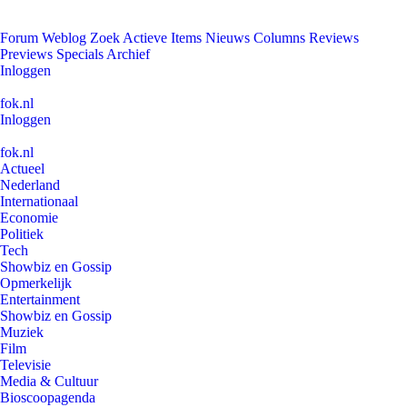
Forum
Weblog
Zoek
Actieve Items
Nieuws
Columns
Reviews
Previews
Specials
Archief
Inloggen
fok.nl
Inloggen
fok.nl
Actueel
Nederland
Internationaal
Economie
Politiek
Tech
Showbiz en Gossip
Opmerkelijk
Entertainment
Showbiz en Gossip
Muziek
Film
Televisie
Media & Cultuur
Bioscoopagenda