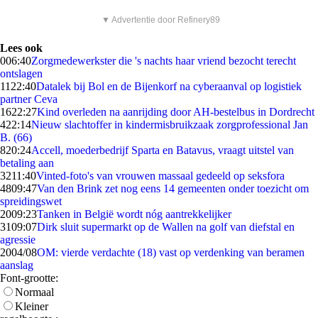
▼ Advertentie door Refinery89
Lees ook
0
06:40
Zorgmedewerkster die 's nachts haar vriend bezocht terecht
ontslagen
11
22:40
Datalek bij Bol en de Bijenkorf na cyberaanval op logistiek
partner Ceva
16
22:27
Kind overleden na aanrijding door AH-bestelbus in Dordrecht
4
22:14
Nieuw slachtoffer in kindermisbruikzaak zorgprofessional Jan
B. (66)
8
20:24
Accell, moederbedrijf Sparta en Batavus, vraagt uitstel van
betaling aan
32
11:40
Vinted-foto's van vrouwen massaal gedeeld op seksfora
48
09:47
Van den Brink zet nog eens 14 gemeenten onder toezicht om
spreidingswet
20
09:23
Tanken in België wordt nóg aantrekkelijker
31
09:07
Dirk sluit supermarkt op de Wallen na golf van diefstal en
agressie
20
04/08
OM: vierde verdachte (18) vast op verdenking van beramen
aanslag
Font-grootte:
Normaal
Kleiner