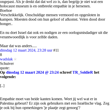
ongepast. Als je denkt dat dat wel zo is, dan begrijp je niet wat een
holocaust museum is en ontbreekt empathie in je hersenen.
Boehoe
Verschrikkelijk. Onschuldige mensen vermoord en opgesloten in
kampen. Moesten dood om hun geloof of afkomst. Velen dood door
honger..
En nu doet Israel dat ook en nodigen ze een oorlogsmisdadiger uit die
verantwooedlijk is voor zelfde daden.
Maar dat was anders.....
dinsdag 12 maart 2024, 23:28 uur
#11
8
wadslak
Schuiver
quote:
Op
dinsdag 12 maart 2024 @ 23:24
schreef
TR_SoldieR
het
volgende:
[..]
Empathie moet van beide kanten komen. Weet jij wel wat er in
Palestina gebeurt? Er zijn ook gebruikers met een Israëlische vlag. Zeg
je ook bij hun opmerkingen 'je plaatje zegt genoeg'?