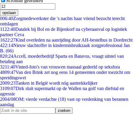
Scrollbar gebruiken
opslaan
0
06:40
Zorgmedewerkster die 's nachts haar vriend bezocht terecht
ontslagen
11
22:40
Datalek bij Bol en de Bijenkorf na cyberaanval op logistiek
partner Ceva
16
22:27
Kind overleden na aanrijding door AH-bestelbus in Dordrecht
4
22:14
Nieuw slachtoffer in kindermisbruikzaak zorgprofessional Jan
B. (66)
8
20:24
Accell, moederbedrijf Sparta en Batavus, vraagt uitstel van
betaling aan
32
11:40
Vinted-foto's van vrouwen massaal gedeeld op seksfora
48
09:47
Van den Brink zet nog eens 14 gemeenten onder toezicht om
spreidingswet
20
09:23
Tanken in België wordt nóg aantrekkelijker
31
09:07
Dirk sluit supermarkt op de Wallen na golf van diefstal en
agressie
20
04/08
OM: vierde verdachte (18) vast op verdenking van beramen
aanslag