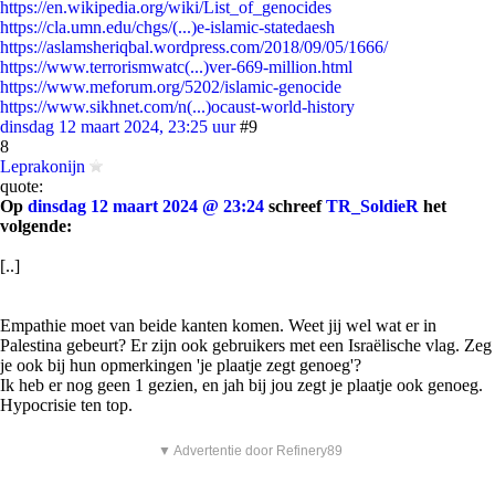
https://en.wikipedia.org/wiki/List_of_genocides
https://cla.umn.edu/chgs/(...)e-islamic-statedaesh
https://aslamsheriqbal.wordpress.com/2018/09/05/1666/
https://www.terrorismwatc(...)ver-669-million.html
https://www.meforum.org/5202/islamic-genocide
https://www.sikhnet.com/n(...)ocaust-world-history
dinsdag 12 maart 2024, 23:25 uur
#9
8
Leprakonijn
quote:
Op
dinsdag 12 maart 2024 @ 23:24
schreef
TR_SoldieR
het
volgende:
[..]
Empathie moet van beide kanten komen. Weet jij wel wat er in
Palestina gebeurt? Er zijn ook gebruikers met een Israëlische vlag. Zeg
je ook bij hun opmerkingen 'je plaatje zegt genoeg'?
Ik heb er nog geen 1 gezien, en jah bij jou zegt je plaatje ook genoeg.
Hypocrisie ten top.
▼ Advertentie door Refinery89