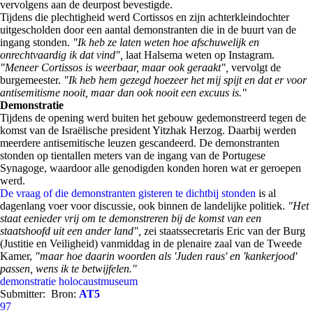
vervolgens aan de deurpost bevestigde.
Tijdens die plechtigheid werd Cortissos en zijn achterkleindochter
uitgescholden door een aantal demonstranten die in de buurt van de
ingang stonden.
"Ik heb ze laten weten hoe afschuwelijk en
onrechtvaardig ik dat vind",
laat Halsema weten op Instagram.
"Meneer Cortissos is weerbaar, maar ook geraakt",
vervolgt de
burgemeester.
"Ik heb hem gezegd hoezeer het mij spijt en dat er voor
antisemitisme nooit, maar dan ook nooit een excuus is."
Demonstratie
Tijdens de opening werd buiten het gebouw gedemonstreerd tegen de
komst van de Israëlische president Yitzhak Herzog. Daarbij werden
meerdere antisemitische leuzen gescandeerd. De demonstranten
stonden op tientallen meters van de ingang van de Portugese
Synagoge, waardoor alle genodigden konden horen wat er geroepen
werd.
De vraag of die demonstranten gisteren te dichtbij stonden
is al
dagenlang voer voor discussie, ook binnen de landelijke politiek.
"Het
staat eenieder vrij om te demonstreren bij de komst van een
staatshoofd uit een ander land",
zei staatssecretaris Eric van der Burg
(Justitie en Veiligheid) vanmiddag in de plenaire zaal van de Tweede
Kamer,
"maar hoe daarin woorden als 'Juden raus' en 'kankerjood'
passen, wens ik te betwijfelen."
demonstratie
holocaustmuseum
Submitter:
Bron:
AT5
97