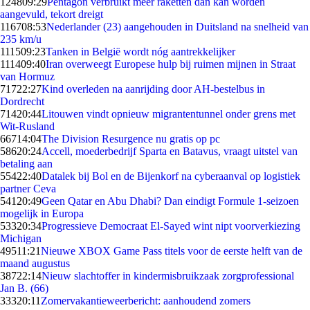
1248
09:29
Pentagon verbruikt meer raketten dan kan worden
aangevuld, tekort dreigt
1167
08:53
Nederlander (23) aangehouden in Duitsland na snelheid van
235 km/u
1115
09:23
Tanken in België wordt nóg aantrekkelijker
1114
09:40
Iran overweegt Europese hulp bij ruimen mijnen in Straat
van Hormuz
717
22:27
Kind overleden na aanrijding door AH-bestelbus in
Dordrecht
714
20:44
Litouwen vindt opnieuw migrantentunnel onder grens met
Wit-Rusland
667
14:04
The Division Resurgence nu gratis op pc
586
20:24
Accell, moederbedrijf Sparta en Batavus, vraagt uitstel van
betaling aan
554
22:40
Datalek bij Bol en de Bijenkorf na cyberaanval op logistiek
partner Ceva
541
20:49
Geen Qatar en Abu Dhabi? Dan eindigt Formule 1-seizoen
mogelijk in Europa
533
20:34
Progressieve Democraat El-Sayed wint nipt voorverkiezing
Michigan
495
11:21
Nieuwe XBOX Game Pass titels voor de eerste helft van de
maand augustus
387
22:14
Nieuw slachtoffer in kindermisbruikzaak zorgprofessional
Jan B. (66)
333
20:11
Zomervakantieweerbericht: aanhoudend zomers