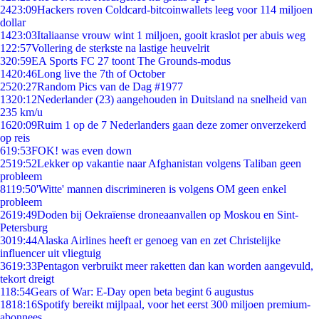
24
23:09
Hackers roven Coldcard-bitcoinwallets leeg voor 114 miljoen
dollar
14
23:03
Italiaanse vrouw wint 1 miljoen, gooit kraslot per abuis weg
1
22:57
Vollering de sterkste na lastige heuvelrit
3
20:59
EA Sports FC 27 toont The Grounds-modus
14
20:46
Long live the 7th of October
25
20:27
Random Pics van de Dag #1977
13
20:12
Nederlander (23) aangehouden in Duitsland na snelheid van
235 km/u
16
20:09
Ruim 1 op de 7 Nederlanders gaan deze zomer onverzekerd
op reis
6
19:53
FOK! was even down
25
19:52
Lekker op vakantie naar Afghanistan volgens Taliban geen
probleem
81
19:50
'Witte' mannen discrimineren is volgens OM geen enkel
probleem
26
19:49
Doden bij Oekraïense droneaanvallen op Moskou en Sint-
Petersburg
30
19:44
Alaska Airlines heeft er genoeg van en zet Christelijke
influencer uit vliegtuig
36
19:33
Pentagon verbruikt meer raketten dan kan worden aangevuld,
tekort dreigt
1
18:54
Gears of War: E-Day open beta begint 6 augustus
18
18:16
Spotify bereikt mijlpaal, voor het eerst 300 miljoen premium-
abonnees