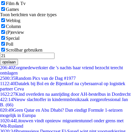
Film & Tv
Games
Toon berichten van deze types
Weblog
Column
(P)review
Special
Poll
Scrollbar gebruiken
opslaan
2
06:40
Zorgmedewerkster die 's nachts haar vriend bezocht terecht
ontslagen
25
00:35
Random Pics van de Dag #1977
11
22:40
Datalek bij Bol en de Bijenkorf na cyberaanval op logistiek
partner Ceva
16
22:27
Kind overleden na aanrijding door AH-bestelbus in Dordrecht
4
22:14
Nieuw slachtoffer in kindermisbruikzaak zorgprofessional Jan
B. (66)
0
20:49
Geen Qatar en Abu Dhabi? Dan eindigt Formule 1-seizoen
mogelijk in Europa
10
20:44
Litouwen vindt opnieuw migrantentunnel onder grens met
Wit-Rusland
30
20:34
Progressieve Democraat El-Sayed wint nipt voorverkiezing