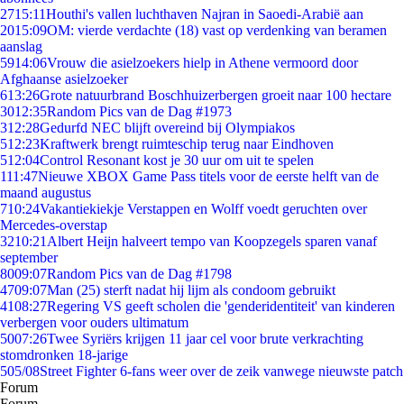
27
15:11
Houthi's vallen luchthaven Najran in Saoedi-Arabië aan
20
15:09
OM: vierde verdachte (18) vast op verdenking van beramen
aanslag
59
14:06
Vrouw die asielzoekers hielp in Athene vermoord door
Afghaanse asielzoeker
6
13:26
Grote natuurbrand Boschhuizerbergen groeit naar 100 hectare
30
12:35
Random Pics van de Dag #1973
3
12:28
Gedurfd NEC blijft overeind bij Olympiakos
5
12:23
Kraftwerk brengt ruimteschip terug naar Eindhoven
5
12:04
Control Resonant kost je 30 uur om uit te spelen
1
11:47
Nieuwe XBOX Game Pass titels voor de eerste helft van de
maand augustus
7
10:24
Vakantiekiekje Verstappen en Wolff voedt geruchten over
Mercedes-overstap
32
10:21
Albert Heijn halveert tempo van Koopzegels sparen vanaf
september
80
09:07
Random Pics van de Dag #1798
47
09:07
Man (25) sterft nadat hij lijm als condoom gebruikt
41
08:27
Regering VS geeft scholen die 'genderidentiteit' van kinderen
verbergen voor ouders ultimatum
50
07:26
Twee Syriërs krijgen 11 jaar cel voor brute verkrachting
stomdronken 18-jarige
5
05/08
Street Fighter 6-fans weer over de zeik vanwege nieuwste patch
Forum
Forum