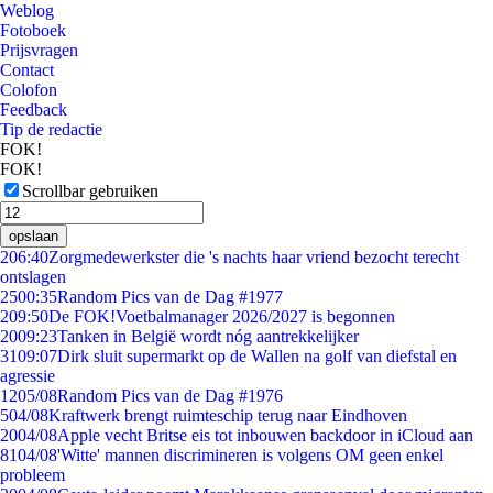
Weblog
Fotoboek
Prijsvragen
Contact
Colofon
Feedback
Tip de redactie
FOK!
FOK!
Scrollbar gebruiken
opslaan
2
06:40
Zorgmedewerkster die 's nachts haar vriend bezocht terecht
ontslagen
25
00:35
Random Pics van de Dag #1977
2
09:50
De FOK!Voetbalmanager 2026/2027 is begonnen
20
09:23
Tanken in België wordt nóg aantrekkelijker
31
09:07
Dirk sluit supermarkt op de Wallen na golf van diefstal en
agressie
12
05/08
Random Pics van de Dag #1976
5
04/08
Kraftwerk brengt ruimteschip terug naar Eindhoven
20
04/08
Apple vecht Britse eis tot inbouwen backdoor in iCloud aan
81
04/08
'Witte' mannen discrimineren is volgens OM geen enkel
probleem