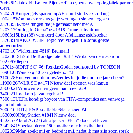
2
04:28
Datalek bij Bol en Bijenkorf na cyberaanval op logistiek partner
Ceva
55
04:20
Koopzegels sparen bij AH duurt straks 2x zo lang
10
04:15
Woningtekort: dus ga je woningen slopen, logisch
237
03:38
Afbeeldingen die je gemaakt hebt met AI
12
03:17
Oorlog in Oekraïne #1318 Drone baby drone
106
03:15
Lisa (38) vermoord door Afghaanse asielzoeker
137
03:14
[AKQ] #3384 Topic met vragen. En soms goede
antwoorden.
47
03:10
[Wielrennen #616] Brennan!
12
02:36
[SBS6] De Bondgenoten #317 We dansen de macaroni
1
02:09
Vliegen
127
01:48
[DRT SC] #6: RendacGoden sponsored by TONZON
169
01:08
Vandaag 40 jaar geleden... #3
21
00:28
Hoe veranderde rouw/verlies bij jullie door de jaren heen?
119
00:26
[WLR SC #417] Nieuw deel openen was kaputt
256
00:21
Vrouwen willen geen man meer #29
34
00:21
Hoe kom je van egels af?
75
00:13
UEFA kondigt boycot van FIFA-competities aan vanwege
plan Infantino
70
00:10
[RTL] B&B vol liefde 6de seizoen #4
163
00:00
[PlayStation #184] Nieuw deel
45
23:57
Abdul A. (27) als afperser "Fleur" door het leven
234
23:41
Speciaalbieren #80: another one bites the dust
100
23:39
Man zoekt mij en bedreigt mij, nadat ik met zijn zoon sprak