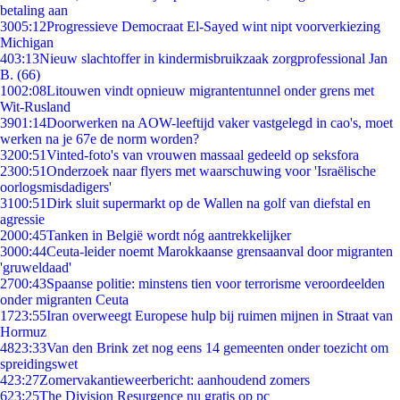
betaling aan
30
05:12
Progressieve Democraat El-Sayed wint nipt voorverkiezing
Michigan
4
03:13
Nieuw slachtoffer in kindermisbruikzaak zorgprofessional Jan
B. (66)
10
02:08
Litouwen vindt opnieuw migrantentunnel onder grens met
Wit-Rusland
39
01:14
Doorwerken na AOW-leeftijd vaker vastgelegd in cao's, moet
werken na je 67e de norm worden?
32
00:51
Vinted-foto's van vrouwen massaal gedeeld op seksfora
23
00:51
Onderzoek naar flyers met waarschuwing voor 'Israëlische
oorlogsmisdadigers'
31
00:51
Dirk sluit supermarkt op de Wallen na golf van diefstal en
agressie
20
00:45
Tanken in België wordt nóg aantrekkelijker
30
00:44
Ceuta-leider noemt Marokkaanse grensaanval door migranten
'gruweldaad'
27
00:43
Spaanse politie: minstens tien voor terrorisme veroordeelden
onder migranten Ceuta
17
23:55
Iran overweegt Europese hulp bij ruimen mijnen in Straat van
Hormuz
48
23:33
Van den Brink zet nog eens 14 gemeenten onder toezicht om
spreidingswet
4
23:27
Zomervakantieweerbericht: aanhoudend zomers
6
23:25
The Division Resurgence nu gratis op pc