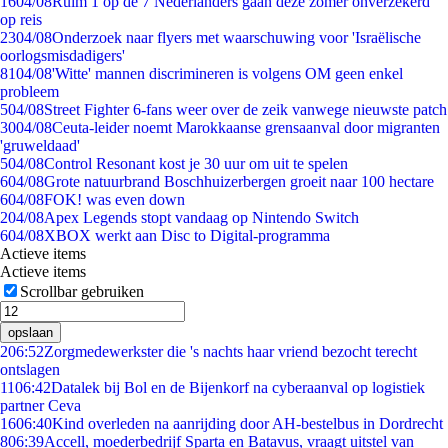
16
04/08
Ruim 1 op de 7 Nederlanders gaan deze zomer onverzekerd
op reis
23
04/08
Onderzoek naar flyers met waarschuwing voor 'Israëlische
oorlogsmisdadigers'
81
04/08
'Witte' mannen discrimineren is volgens OM geen enkel
probleem
5
04/08
Street Fighter 6-fans weer over de zeik vanwege nieuwste patch
30
04/08
Ceuta-leider noemt Marokkaanse grensaanval door migranten
'gruweldaad'
5
04/08
Control Resonant kost je 30 uur om uit te spelen
6
04/08
Grote natuurbrand Boschhuizerbergen groeit naar 100 hectare
6
04/08
FOK! was even down
2
04/08
Apex Legends stopt vandaag op Nintendo Switch
6
04/08
XBOX werkt aan Disc to Digital-programma
Actieve items
Actieve items
Scrollbar gebruiken
opslaan
2
06:52
Zorgmedewerkster die 's nachts haar vriend bezocht terecht
ontslagen
11
06:42
Datalek bij Bol en de Bijenkorf na cyberaanval op logistiek
partner Ceva
16
06:40
Kind overleden na aanrijding door AH-bestelbus in Dordrecht
8
06:39
Accell, moederbedrijf Sparta en Batavus, vraagt uitstel van