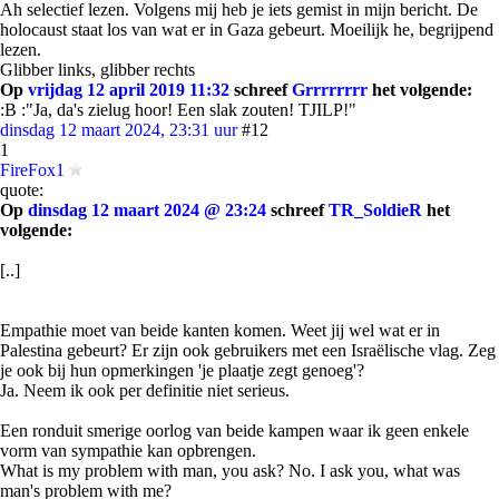
Ah selectief lezen. Volgens mij heb je iets gemist in mijn bericht. De
holocaust staat los van wat er in Gaza gebeurt. Moeilijk he, begrijpend
lezen.
Glibber links, glibber rechts
Op
vrijdag 12 april 2019 11:32
schreef
Grrrrrrrr
het volgende:
:B :"Ja, da's zielug hoor! Een slak zouten! TJILP!"
dinsdag 12 maart 2024, 23:31 uur
#12
1
FireFox1
quote:
Op
dinsdag 12 maart 2024 @ 23:24
schreef
TR_SoldieR
het
volgende:
[..]
Empathie moet van beide kanten komen. Weet jij wel wat er in
Palestina gebeurt? Er zijn ook gebruikers met een Israëlische vlag. Zeg
je ook bij hun opmerkingen 'je plaatje zegt genoeg'?
Ja. Neem ik ook per definitie niet serieus.
Een ronduit smerige oorlog van beide kampen waar ik geen enkele
vorm van sympathie kan opbrengen.
What is my problem with man, you ask? No. I ask you, what was
man's problem with me?