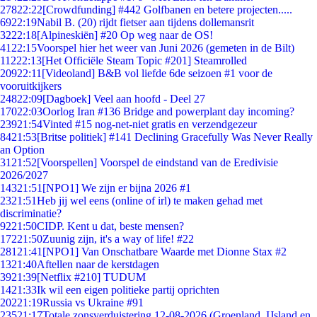
278
22:22
[Crowdfunding] #442 Golfbanen en betere projecten.....
69
22:19
Nabil B. (20) rijdt fietser aan tijdens dollemansrit
32
22:18
[Alpineskiën] #20 Op weg naar de OS!
41
22:15
Voorspel hier het weer van Juni 2026 (gemeten in de Bilt)
112
22:13
[Het Officiële Steam Topic #201] Steamrolled
209
22:11
[Videoland] B&B vol liefde 6de seizoen #1 voor de
vooruitkijkers
248
22:09
[Dagboek] Veel aan hoofd - Deel 27
170
22:03
Oorlog Iran #136 Bridge and powerplant day incoming?
239
21:54
Vinted #15 nog-net-niet gratis en verzendgezeur
84
21:53
[Britse politiek] #141 Declining Gracefully Was Never Really
an Option
31
21:52
[Voorspellen] Voorspel de eindstand van de Eredivisie
2026/2027
143
21:51
[NPO1] We zijn er bijna 2026 #1
23
21:51
Heb jij wel eens (online of irl) te maken gehad met
discriminatie?
92
21:50
CIDP. Kent u dat, beste mensen?
172
21:50
Zuunig zijn, it's a way of life! #22
281
21:41
[NPO1] Van Onschatbare Waarde met Dionne Stax #2
13
21:40
Aftellen naar de kerstdagen
39
21:39
[Netflix #210] TUDUM
14
21:33
Ik wil een eigen politieke partij oprichten
202
21:19
Russia vs Ukraine #91
235
21:17
Totale zonsverduistering 12-08-2026 (Groenland, IJsland en