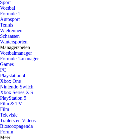
Sport
Voetbal
Formule 1
Autosport
Tennis
Wielrennen
Schaatsen
Wintersporten
Managerspelen
Voetbalmanager
Formule 1-manager
Games
PC
Playstation 4
Xbox One
Nintendo Switch
Xbox Series X|S
PlayStation 5
Film & TV
Film
Televisie
Trailers en Videos
Bioscoopagenda
Forum
Meer