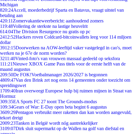
Michigan
8
20:24
Accell, moederbedrijf Sparta en Batavus, vraagt uitstel van
betaling aan
4
20:11
Zomervakantieweerbericht: aanhoudend zomers
1
19:48
Vollering de sterkste na lastige heuvelrit
6
14:04
The Division Resurgence nu gratis op pc
24
12:52
Hackers roven Coldcard-bitcoinwallets leeg voor 114 miljoen
dollar
39
12:15
Doorwerken na AOW-leeftijd vaker vastgelegd in cao's, moet
werken na je 67e de norm worden?
32
11:40
Vinted-foto's van vrouwen massaal gedeeld op seksfora
1
11:21
Nieuwe XBOX Game Pass titels voor de eerste helft van de
maand augustus
2
09:50
De FOK!Voetbalmanager 2026/2027 is begonnen
48
09:47
Van den Brink zet nog eens 14 gemeenten onder toezicht om
spreidingswet
17
09:40
Iran overweegt Europese hulp bij ruimen mijnen in Straat van
Hormuz
3
09:35
EA Sports FC 27 toont The Grounds-modus
1
09:34
Gears of War: E-Day open beta begint 6 augustus
36
09:29
Pentagon verbruikt meer raketten dan kan worden aangevuld,
tekort dreigt
20
09:23
Tanken in België wordt nóg aantrekkelijker
31
09:07
Dirk sluit supermarkt op de Wallen na golf van diefstal en
agressie