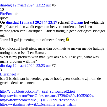
dinsdag 12 maart 2024, 23:22 uur
#6
10
FireFox1
quote:
Op
dinsdag 12 maart 2024 @ 23:17
schreef
Otofsap
het volgende:
Blijkbaar vinden ze dit erger dan het vermoorden en het laten
verhongeren van Palestijnen. Anders nodig je geen oorlogsmisdadiger
uit.
Jouw UI gaf je mening min of meer al weg
De holocaust heeft niets, maar dan ook niets te maken met de huidige
oorlog tussen Israël en Hamas.
What is my problem with man, you ask? No. I ask you, what was
man's problem with me?
dinsdag 12 maart 2024, 23:23 uur
#7
3
Bierscheet
Israël is zich aan het verdedigen. Je hoeft geen zionist te zijn om de
geschiedenis te kennen:
http://2.bp.blogspot.com/(...)rael_surrounded2.jpg
https://twitter.com/YoelGulesen/status/1739424304100520224
https://twitter.com/realM(...)013866991928/photo/1
https://wikiislam.net/wik(...)eansings_under_Islam