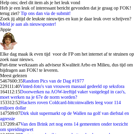
Help ons; deel dit item als je het leuk vond
Heb je een leuk of interessant bericht gevonden dat je graag op FOK!
terug ziet?
Tip ons dan via de submit!
Zoek jij altijd de leukste nieuwtjes en kun je daar leuk over schrijven?
Meld je aan als nieuwsposter!
Jippie
Elke dag maak ik even tijd voor de FP om het internet af te struinen op
zoek naar nieuws.
Part-time werkzaam als adviseur Kwaliteit Arbo en Milieu, dus tijd om
bijdragen aan FOK! te leveren.
Meest gelezen
54676
00:35
Random Pics van de Dag #1977
2291
11:40
Vinted-foto's van vrouwen massaal gedeeld op seksfora
1641
12:15
Doorwerken na AOW-leeftijd vaker vastgelegd in cao's,
moet werken na je 67e de norm worden?
1533
12:52
Hackers roven Coldcard-bitcoinwallets leeg voor 114
miljoen dollar
1475
09:07
Dirk sluit supermarkt op de Wallen na golf van diefstal en
agressie
1372
09:47
Van den Brink zet nog eens 14 gemeenten onder toezicht
om spreidingswet