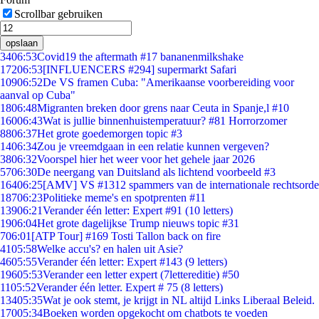
Scrollbar gebruiken
opslaan
34
06:53
Covid19 the aftermath #17 bananenmilkshake
172
06:53
[INFLUENCERS #294] supermarkt Safari
109
06:52
De VS framen Cuba: "Amerikaanse voorbereiding voor
aanval op Cuba"
18
06:48
Migranten breken door grens naar Ceuta in Spanje,l #10
160
06:43
Wat is jullie binnenhuistemperatuur? #81 Horrorzomer
88
06:37
Het grote goedemorgen topic #3
14
06:34
Zou je vreemdgaan in een relatie kunnen vergeven?
38
06:32
Voorspel hier het weer voor het gehele jaar 2026
57
06:30
De neergang van Duitsland als lichtend voorbeeld #3
164
06:25
[AMV] VS #1312 spammers van de internationale rechtsorde
187
06:23
Politieke meme's en spotprenten #11
139
06:21
Verander één letter: Expert #91 (10 letters)
19
06:04
Het grote dagelijkse Trump nieuws topic #31
7
06:01
[ATP Tour] #169 Tosti Tallon back on fire
41
05:58
Welke accu's? en halen uit Asie?
46
05:55
Verander één letter: Expert #143 (9 letters)
196
05:53
Verander een letter expert (7lettereditie) #50
11
05:52
Verander één letter. Expert # 75 (8 letters)
134
05:35
Wat je ook stemt, je krijgt in NL altijd Links Liberaal Beleid.
170
05:34
Boeken worden opgekocht om chatbots te voeden