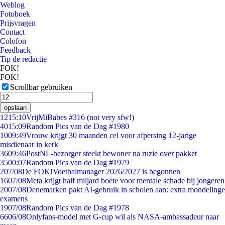
Weblog
Fotoboek
Prijsvragen
Contact
Colofon
Feedback
Tip de redactie
FOK!
FOK!
Scrollbar gebruiken
opslaan
12
15:10
VrijMiBabes #316 (not very sfw!)
40
15:09
Random Pics van de Dag #1980
10
09:49
Vrouw krijgt 30 maanden cel voor afpersing 12-jarige
misdienaar in kerk
36
09:46
PostNL-bezorger steekt bewoner na ruzie over pakket
35
00:07
Random Pics van de Dag #1979
2
07/08
De FOK!Voetbalmanager 2026/2027 is begonnen
16
07/08
Meta krijgt half miljard boete voor mentale schade bij jongeren
20
07/08
Denemarken pakt AI-gebruik in scholen aan: extra mondelinge
examens
19
07/08
Random Pics van de Dag #1978
66
06/08
Onlyfans-model met G-cup wil als NASA-ambassadeur naar