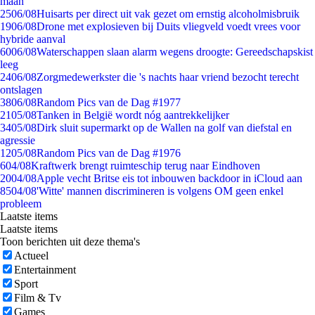
maan
25
06/08
Huisarts per direct uit vak gezet om ernstig alcoholmisbruik
19
06/08
Drone met explosieven bij Duits vliegveld voedt vrees voor
hybride aanval
60
06/08
Waterschappen slaan alarm wegens droogte: Gereedschapskist
leeg
24
06/08
Zorgmedewerkster die 's nachts haar vriend bezocht terecht
ontslagen
38
06/08
Random Pics van de Dag #1977
21
05/08
Tanken in België wordt nóg aantrekkelijker
34
05/08
Dirk sluit supermarkt op de Wallen na golf van diefstal en
agressie
12
05/08
Random Pics van de Dag #1976
6
04/08
Kraftwerk brengt ruimteschip terug naar Eindhoven
20
04/08
Apple vecht Britse eis tot inbouwen backdoor in iCloud aan
85
04/08
'Witte' mannen discrimineren is volgens OM geen enkel
probleem
Laatste items
Laatste items
Toon berichten uit deze thema's
Actueel
Entertainment
Sport
Film & Tv
Games