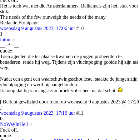
Fuck off.
Het is toch wat met die Amsterdammers. Belhamels zijn het, stuk voor
stuk.
The needs of the few outweigh the needs of the many.
Redactie Frontpage
woensdag 9 augustus 2023, 17:06 uur
#10
1
foton
__--*--__
quote:
Toen agenten die ter plaatse kwamen de jongen probeerden te
benaderen, rende hij weg. Tijdens zijn vluchtpoging gooide hij zijn tas
weg.
Nadat een agent een waarschuwingsschot loste, staakte de jongen zijn
vluchtpoging en werd hij aangehouden.
Ik hoop dat hij van angst zijn broek vol scheet na dat schot.
[ Bericht gewijzigd door foton op woensdag 9 augustus 2023 @ 17:20
]
woensdag 9 augustus 2023, 17:16 uur
#11
0
NoWayInHell
Fuck off.
quote: