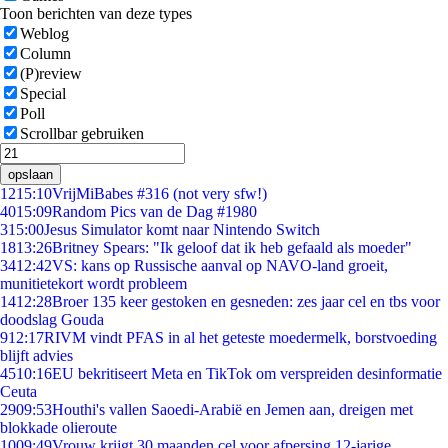
Toon berichten van deze types
Weblog
Column
(P)review
Special
Poll
Scrollbar gebruiken
opslaan
12
15:10
VrijMiBabes #316 (not very sfw!)
40
15:09
Random Pics van de Dag #1980
3
15:00
Jesus Simulator komt naar Nintendo Switch
18
13:26
Britney Spears: "Ik geloof dat ik heb gefaald als moeder"
34
12:42
VS: kans op Russische aanval op NAVO-land groeit,
munitietekort wordt probleem
14
12:28
Broer 135 keer gestoken en gesneden: zes jaar cel en tbs voor
doodslag Gouda
9
12:17
RIVM vindt PFAS in al het geteste moedermelk, borstvoeding
blijft advies
45
10:16
EU bekritiseert Meta en TikTok om verspreiden desinformatie
Ceuta
29
09:53
Houthi's vallen Saoedi-Arabië en Jemen aan, dreigen met
blokkade olieroute
10
09:49
Vrouw krijgt 30 maanden cel voor afpersing 12-jarige