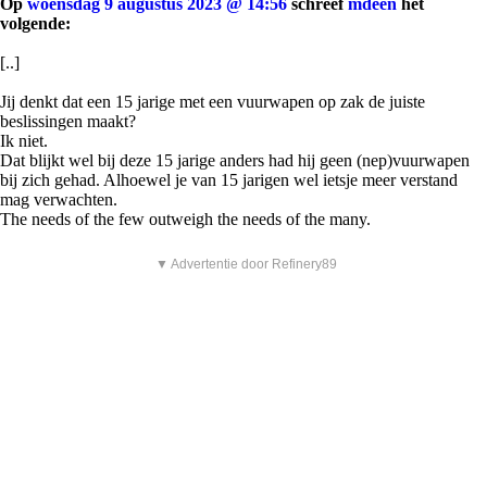
Op
woensdag 9 augustus 2023 @ 14:56
schreef
mdeen
het
volgende:
[..]
Jij denkt dat een 15 jarige met een vuurwapen op zak de juiste
beslissingen maakt?
Ik niet.
Dat blijkt wel bij deze 15 jarige anders had hij geen (nep)vuurwapen
bij zich gehad. Alhoewel je van 15 jarigen wel ietsje meer verstand
mag verwachten.
The needs of the few outweigh the needs of the many.
▼ Advertentie door Refinery89