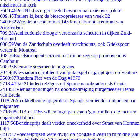
misdienaar in kerk
36
09:46
PostNL-bezorger steekt bewoner na ruzie over pakket
6
09:45
Trailers kijken: de bioscoopreleases van week 32
24
09:32
Wegpiraat scheurt met 146 km/u door het centrum van
Amsterdam
7
09:28
Aanhoudende droogte veroorzaakt scheuren in dijken Zuid-
Holland
0
08:59
Van de Zandschulp overleeft matchpoints, ook Griekspoor
verder in Montreal
1
08:56
Excelsior opent seizoen met ruime zege op promovendus
Cambuur
2
08:35
Nieuw te streamen in augustus
3
04:46
Niewiadoma profiteert van pokerspel en grijpt geel op Ventoux
35
00:07
Random Pics van de Dag #1979
27
18:47
Italië hindert reizigers uit Spanje na migratiecrisis Ceuta
24
18:31
Vier aanhoudingen na doodsbedreiging burgemeester Depla
van Breda
11
18:26
Smokkelbende opgerold in Spanje, verdienden miljoenen aan
migranten
37
18:08
CDA en D66 willen ingrijpen tegen 'gluurbrillen' die mensen
ongemerkt filmen
11
17:56
Benzineprijs daalt verder, onzekerheid over Straat van Hormuz
blijft
42
17:47
Voedselprijzen wereldwijd op hoogste niveau in ruim drie jaar
23
07/08
Quake krijgt na 30 jaar een gratis uitbreiding