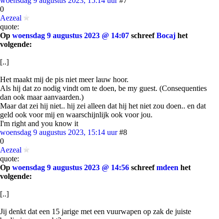
woensdag 9 augustus 2023, 15:14 uur
#7
0
Aezeal
quote:
Op
woensdag 9 augustus 2023 @ 14:07
schreef
Bocaj
het
volgende:
[..]
Het maakt mij de pis niet meer lauw hoor.
Als hij dat zo nodig vindt om te doen, be my guest. (Consequenties
dan ook maar aanvaarden.)
Maar dat zei hij niet.. hij zei alleen dat hij het niet zou doen.. en dat
geld ook voor mij en waarschijnlijk ook voor jou.
I'm right and you know it
woensdag 9 augustus 2023, 15:14 uur
#8
0
Aezeal
quote:
Op
woensdag 9 augustus 2023 @ 14:56
schreef
mdeen
het
volgende:
[..]
Jij denkt dat een 15 jarige met een vuurwapen op zak de juiste