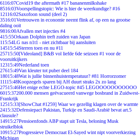
61
16:07
Covid19 the aftermath #17 bananenmilkshake
85
16:03
Voorspellingstopic: Wie is hier de weerkundige? #16
121
16:02
Saxofoon sound (deel 2)
35
16:01
Vertrouwen in economie neemt flink af, op een na grootse
daling ooit
98
16:00
Afvallen met injecties #4
4
15:55
Orkaan Dolphin treft zuiden van Japan
1
15:54
LG nas n1t1 - niet zichtbaar bij aansluiten
145
15:54
Sterren toen en nu #11
257
15:50
[Videoland] B&B vol liefde 6de seizoen #1 voor de
vooruitkijkers
123
15:49
Nederland toen
276
15:49
Van kleuter tot puber deel 184
180
15:48
Wat is jullie binnenhuistemperatuur? #81 Horrorzomer
111
15:48
Koopzegels sparen bij AH duurt straks 2x zo lang
275
15:46
Het enige echte LEGO-topic #45 LEGOOOOOOOOOOO
60
15:37
200.000 mensen geëvacueerd vanwege bosbrand in Zuidwest-
Frankrijk
125
15:33
[ShowChat #1259] Waar we gezellig klagen over de warmte
24
15:32
Defensiepact Pakistan, Turkije en Saudi-Arabië bevat art.5
clausule?
149
15:27
Pensioenfonds ABP stapt uit Tesla, beloning Musk
struikelblok
109
15:27
Progressieve Democraat El-Sayed wint nipt voorverkiezing
Michigan