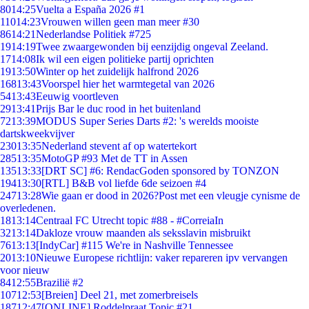
80
14:25
Vuelta a España 2026 #1
110
14:23
Vrouwen willen geen man meer #30
86
14:21
Nederlandse Politiek #725
19
14:19
Twee zwaargewonden bij eenzijdig ongeval Zeeland.
17
14:08
Ik wil een eigen politieke partij oprichten
19
13:50
Winter op het zuidelijk halfrond 2026
168
13:43
Voorspel hier het warmtegetal van 2026
54
13:43
Eeuwig voortleven
29
13:41
Prijs Bar le duc rood in het buitenland
72
13:39
MODUS Super Series Darts #2: 's werelds mooiste
dartskweekvijver
230
13:35
Nederland stevent af op watertekort
285
13:35
MotoGP #93 Met de TT in Assen
135
13:33
[DRT SC] #6: RendacGoden sponsored by TONZON
194
13:30
[RTL] B&B vol liefde 6de seizoen #4
247
13:28
Wie gaan er dood in 2026?Post met een vleugje cynisme de
overledenen.
18
13:14
Centraal FC Utrecht topic #88 - #CorreiaIn
32
13:14
Dakloze vrouw maanden als seksslavin misbruikt
76
13:13
[IndyCar] #115 We're in Nashville Tennessee
20
13:10
Nieuwe Europese richtlijn: vaker repareren ipv vervangen
voor nieuw
84
12:55
Brazilië #2
107
12:53
[Breien] Deel 21, met zomerbreisels
187
12:47
[ONLINE] Roddelpraat Topic #21