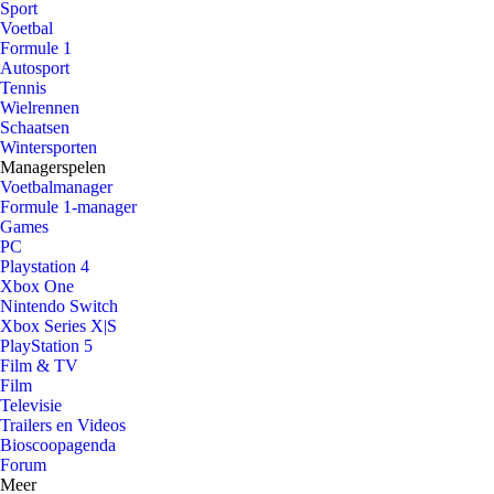
Sport
Voetbal
Formule 1
Autosport
Tennis
Wielrennen
Schaatsen
Wintersporten
Managerspelen
Voetbalmanager
Formule 1-manager
Games
PC
Playstation 4
Xbox One
Nintendo Switch
Xbox Series X|S
PlayStation 5
Film & TV
Film
Televisie
Trailers en Videos
Bioscoopagenda
Forum
Meer