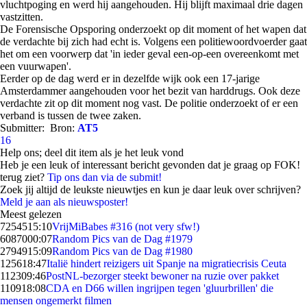
vluchtpoging en werd hij aangehouden. Hij blijft maximaal drie dagen
vastzitten.
De Forensische Opsporing onderzoekt op dit moment of het wapen dat
de verdachte bij zich had echt is. Volgens een politiewoordvoerder gaat
het om een voorwerp dat 'in ieder geval een-op-een overeenkomt met
een vuurwapen'.
Eerder op de dag werd er in dezelfde wijk ook een 17-jarige
Amsterdammer aangehouden voor het bezit van harddrugs. Ook deze
verdachte zit op dit moment nog vast. De politie onderzoekt of er een
verband is tussen de twee zaken.
Submitter:
Bron:
AT5
16
Help ons; deel dit item als je het leuk vond
Heb je een leuk of interessant bericht gevonden dat je graag op FOK!
terug ziet?
Tip ons dan via de submit!
Zoek jij altijd de leukste nieuwtjes en kun je daar leuk over schrijven?
Meld je aan als nieuwsposter!
Meest gelezen
72545
15:10
VrijMiBabes #316 (not very sfw!)
60870
00:07
Random Pics van de Dag #1979
27949
15:09
Random Pics van de Dag #1980
1256
18:47
Italië hindert reizigers uit Spanje na migratiecrisis Ceuta
1123
09:46
PostNL-bezorger steekt bewoner na ruzie over pakket
1109
18:08
CDA en D66 willen ingrijpen tegen 'gluurbrillen' die
mensen ongemerkt filmen