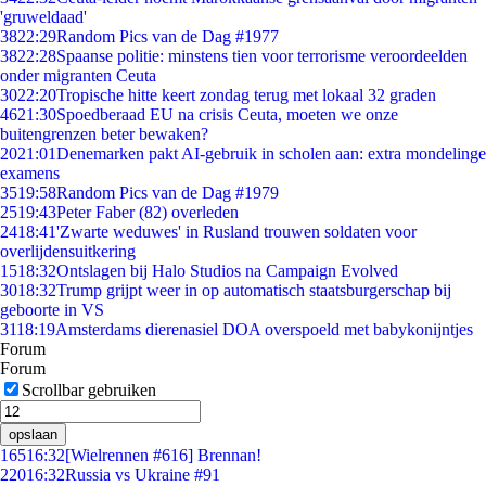
'gruweldaad'
38
22:29
Random Pics van de Dag #1977
38
22:28
Spaanse politie: minstens tien voor terrorisme veroordeelden
onder migranten Ceuta
30
22:20
Tropische hitte keert zondag terug met lokaal 32 graden
46
21:30
Spoedberaad EU na crisis Ceuta, moeten we onze
buitengrenzen beter bewaken?
20
21:01
Denemarken pakt AI-gebruik in scholen aan: extra mondelinge
examens
35
19:58
Random Pics van de Dag #1979
25
19:43
Peter Faber (82) overleden
24
18:41
'Zwarte weduwes' in Rusland trouwen soldaten voor
overlijdensuitkering
15
18:32
Ontslagen bij Halo Studios na Campaign Evolved
30
18:32
Trump grijpt weer in op automatisch staatsburgerschap bij
geboorte in VS
31
18:19
Amsterdams dierenasiel DOA overspoeld met babykonijntjes
Forum
Forum
Scrollbar gebruiken
opslaan
165
16:32
[Wielrennen #616] Brennan!
220
16:32
Russia vs Ukraine #91