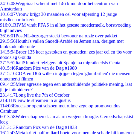
24
16:08
Wegpiraat scheurt met 146 km/u door het centrum van
Amsterdam
10
16:07
Vrouw krijgt 30 maanden cel voor afpersing 12-jarige
misdienaar in kerk
9
16:01
RIVM vindt PFAS in al het geteste moedermelk, borstvoeding
blijft advies
36
16:01
PostNL-bezorger steekt bewoner na ruzie over pakket
29
15:56
Houthi's vallen Saoedi-Arabië en Jemen aan, dreigen met
blokkade olieroute
14
15:54
Broer 135 keer gestoken en gesneden: zes jaar cel en tbs voor
doodslag Gouda
27
15:52
Italië hindert reizigers uit Spanje na migratiecrisis Ceuta
40
15:46
Random Pics van de Dag #1980
37
15:16
CDA en D66 willen ingrijpen tegen 'gluurbrillen' die mensen
ongemerkt filmen
69
14:25
Meer agressie tegen een andersluidende politieke mening, laat
jij je intimideren?
23
14:17
Long live the 7th of October
2
14:11
Nieuw te streamen in augustus
1
14:08
Excelsior opent seizoen met ruime zege op promovendus
Cambuur
60
13:58
Waterschappen slaan alarm wegens droogte: Gereedschapskist
leeg
37
13:13
Random Pics van de Dag #1833
16
12:43
Meta krijgt half miljard boete voor mentale schade bij jongeren