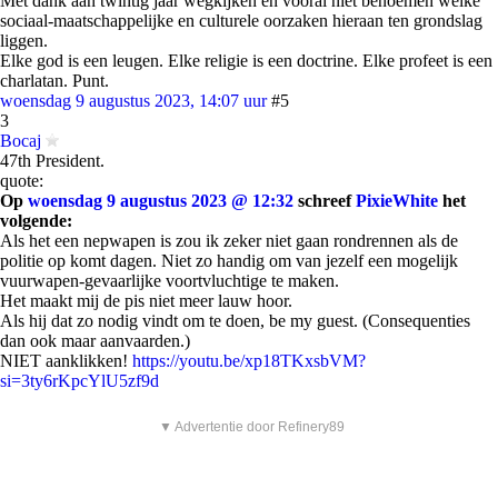
Met dank aan twintig jaar wegkijken en vooral niet benoemen welke
sociaal-maatschappelijke en culturele oorzaken hieraan ten grondslag
liggen.
Elke god is een leugen. Elke religie is een doctrine. Elke profeet is een
charlatan. Punt.
woensdag 9 augustus 2023, 14:07 uur
#5
3
Bocaj
47th President.
quote:
Op
woensdag 9 augustus 2023 @ 12:32
schreef
PixieWhite
het
volgende:
Als het een nepwapen is zou ik zeker niet gaan rondrennen als de
politie op komt dagen. Niet zo handig om van jezelf een mogelijk
vuurwapen-gevaarlijke voortvluchtige te maken.
Het maakt mij de pis niet meer lauw hoor.
Als hij dat zo nodig vindt om te doen, be my guest. (Consequenties
dan ook maar aanvaarden.)
NIET aanklikken!
https://youtu.be/xp18TKxsbVM?
si=3ty6rKpcYlU5zf9d
▼ Advertentie door Refinery89