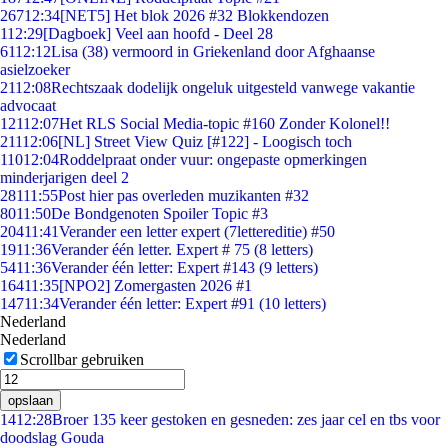
267
12:34
[NET5] Het blok 2026 #32 Blokkendozen
1
12:29
[Dagboek] Veel aan hoofd - Deel 28
61
12:12
Lisa (38) vermoord in Griekenland door Afghaanse
asielzoeker
21
12:08
Rechtszaak dodelijk ongeluk uitgesteld vanwege vakantie
advocaat
121
12:07
Het RLS Social Media-topic #160 Zonder Kolonel!!
211
12:06
[NL] Street View Quiz [#122] - Loogisch toch
110
12:04
Roddelpraat onder vuur: ongepaste opmerkingen
minderjarigen deel 2
281
11:55
Post hier pas overleden muzikanten #32
80
11:50
De Bondgenoten Spoiler Topic #3
204
11:41
Verander een letter expert (7lettereditie) #50
19
11:36
Verander één letter. Expert # 75 (8 letters)
54
11:36
Verander één letter: Expert #143 (9 letters)
164
11:35
[NPO2] Zomergasten 2026 #1
147
11:34
Verander één letter: Expert #91 (10 letters)
Nederland
Nederland
Scrollbar gebruiken
opslaan
14
12:28
Broer 135 keer gestoken en gesneden: zes jaar cel en tbs voor
doodslag Gouda