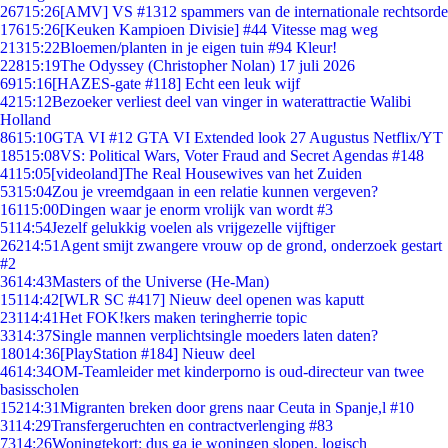
267
15:26
[AMV] VS #1312 spammers van de internationale rechtsorde
176
15:26
[Keuken Kampioen Divisie] #44 Vitesse mag weg
213
15:22
Bloemen/planten in je eigen tuin #94 Kleur!
228
15:19
The Odyssey (Christopher Nolan) 17 juli 2026
69
15:16
[HAZES-gate #118] Echt een leuk wijf
42
15:12
Bezoeker verliest deel van vinger in waterattractie Walibi
Holland
86
15:10
GTA VI #12 GTA VI Extended look 27 Augustus Netflix/YT
185
15:08
VS: Political Wars, Voter Fraud and Secret Agendas #148
41
15:05
[videoland]The Real Housewives van het Zuiden
53
15:04
Zou je vreemdgaan in een relatie kunnen vergeven?
161
15:00
Dingen waar je enorm vrolijk van wordt #3
51
14:54
Jezelf gelukkig voelen als vrijgezelle vijftiger
262
14:51
Agent smijt zwangere vrouw op de grond, onderzoek gestart
#2
36
14:43
Masters of the Universe (He-Man)
151
14:42
[WLR SC #417] Nieuw deel openen was kaputt
231
14:41
Het FOK!kers maken teringherrie topic
33
14:37
Single mannen verplichtsingle moeders laten daten?
180
14:36
[PlayStation #184] Nieuw deel
46
14:34
OM-Teamleider met kinderporno is oud-directeur van twee
basisscholen
152
14:31
Migranten breken door grens naar Ceuta in Spanje,l #10
31
14:29
Transfergeruchten en contractverlenging #83
73
14:26
Woningtekort: dus ga je woningen slopen, logisch