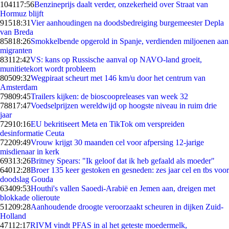
1041
17:56
Benzineprijs daalt verder, onzekerheid over Straat van
Hormuz blijft
915
18:31
Vier aanhoudingen na doodsbedreiging burgemeester Depla
van Breda
858
18:26
Smokkelbende opgerold in Spanje, verdienden miljoenen aan
migranten
831
12:42
VS: kans op Russische aanval op NAVO-land groeit,
munitietekort wordt probleem
805
09:32
Wegpiraat scheurt met 146 km/u door het centrum van
Amsterdam
798
09:45
Trailers kijken: de bioscoopreleases van week 32
788
17:47
Voedselprijzen wereldwijd op hoogste niveau in ruim drie
jaar
729
10:16
EU bekritiseert Meta en TikTok om verspreiden
desinformatie Ceuta
722
09:49
Vrouw krijgt 30 maanden cel voor afpersing 12-jarige
misdienaar in kerk
693
13:26
Britney Spears: "Ik geloof dat ik heb gefaald als moeder"
640
12:28
Broer 135 keer gestoken en gesneden: zes jaar cel en tbs voor
doodslag Gouda
634
09:53
Houthi's vallen Saoedi-Arabië en Jemen aan, dreigen met
blokkade olieroute
512
09:28
Aanhoudende droogte veroorzaakt scheuren in dijken Zuid-
Holland
471
12:17
RIVM vindt PFAS in al het geteste moedermelk,