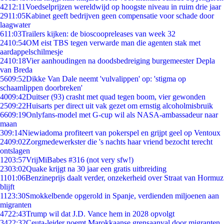
42
12:11
Voedselprijzen wereldwijd op hoogste niveau in ruim drie jaar
29
11:05
Kabinet geeft bedrijven geen compensatie voor schade door
laagwater
6
11:03
Trailers kijken: de bioscoopreleases van week 32
24
10:54
OM eist TBS tegen verwarde man die agenten stak met
aardappelschilmesje
24
10:18
Vier aanhoudingen na doodsbedreiging burgemeester Depla
van Breda
56
09:52
Dikke Van Dale neemt 'vulvalippen' op: 'stigma op
schaamlippen doorbreken'
40
09:42
Duitser (93) crasht met quad tegen boom, vier gewonden
25
09:22
Huisarts per direct uit vak gezet om ernstig alcoholmisbruik
66
09:19
Onlyfans-model met G-cup wil als NASA-ambassadeur naar
maan
3
09:14
Niewiadoma profiteert van pokerspel en grijpt geel op Ventoux
24
09:02
Zorgmedewerkster die 's nachts haar vriend bezocht terecht
ontslagen
12
03:57
VrijMiBabes #316 (not very sfw!)
23
03:02
Quake krijgt na 30 jaar een gratis uitbreiding
11
01:06
Benzineprijs daalt verder, onzekerheid over Straat van Hormuz
blijft
11
23:30
Smokkelbende opgerold in Spanje, verdienden miljoenen aan
migranten
47
22:43
Trump wil dat J.D. Vance hem in 2028 opvolgt
34
22:32
Ceuta-leider noemt Marokkaanse grensaanval door migranten