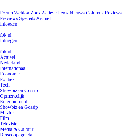
Forum
Weblog
Zoek
Actieve Items
Nieuws
Columns
Reviews
Previews
Specials
Archief
Inloggen
fok.nl
Inloggen
fok.nl
Actueel
Nederland
Internationaal
Economie
Politiek
Tech
Showbiz en Gossip
Opmerkelijk
Entertainment
Showbiz en Gossip
Muziek
Film
Televisie
Media & Cultuur
Bioscoopagenda