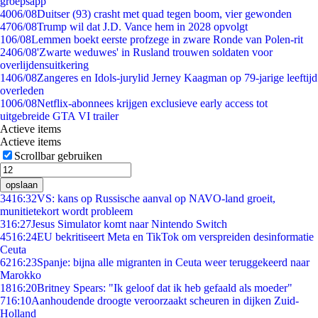
groepsapp
40
06/08
Duitser (93) crasht met quad tegen boom, vier gewonden
47
06/08
Trump wil dat J.D. Vance hem in 2028 opvolgt
1
06/08
Lemmen boekt eerste profzege in zware Ronde van Polen-rit
24
06/08
'Zwarte weduwes' in Rusland trouwen soldaten voor
overlijdensuitkering
14
06/08
Zangeres en Idols-jurylid Jerney Kaagman op 79-jarige leeftijd
overleden
10
06/08
Netflix-abonnees krijgen exclusieve early access tot
uitgebreide GTA VI trailer
Actieve items
Actieve items
Scrollbar gebruiken
opslaan
34
16:32
VS: kans op Russische aanval op NAVO-land groeit,
munitietekort wordt probleem
3
16:27
Jesus Simulator komt naar Nintendo Switch
45
16:24
EU bekritiseert Meta en TikTok om verspreiden desinformatie
Ceuta
62
16:23
Spanje: bijna alle migranten in Ceuta weer teruggekeerd naar
Marokko
18
16:20
Britney Spears: "Ik geloof dat ik heb gefaald als moeder"
7
16:10
Aanhoudende droogte veroorzaakt scheuren in dijken Zuid-
Holland