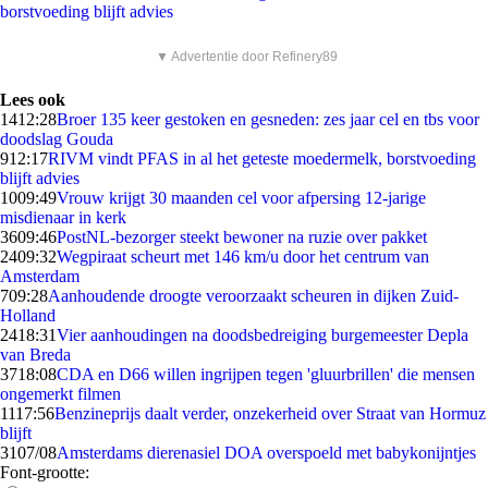
borstvoeding blijft advies
▼ Advertentie door Refinery89
Lees ook
14
12:28
Broer 135 keer gestoken en gesneden: zes jaar cel en tbs voor
doodslag Gouda
9
12:17
RIVM vindt PFAS in al het geteste moedermelk, borstvoeding
blijft advies
10
09:49
Vrouw krijgt 30 maanden cel voor afpersing 12-jarige
misdienaar in kerk
36
09:46
PostNL-bezorger steekt bewoner na ruzie over pakket
24
09:32
Wegpiraat scheurt met 146 km/u door het centrum van
Amsterdam
7
09:28
Aanhoudende droogte veroorzaakt scheuren in dijken Zuid-
Holland
24
18:31
Vier aanhoudingen na doodsbedreiging burgemeester Depla
van Breda
37
18:08
CDA en D66 willen ingrijpen tegen 'gluurbrillen' die mensen
ongemerkt filmen
11
17:56
Benzineprijs daalt verder, onzekerheid over Straat van Hormuz
blijft
31
07/08
Amsterdams dierenasiel DOA overspoeld met babykonijntjes
Font-grootte: