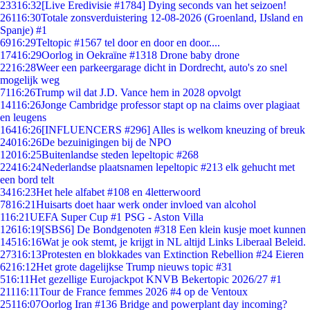
233
16:32
[Live Eredivisie #1784] Dying seconds van het seizoen!
261
16:30
Totale zonsverduistering 12-08-2026 (Groenland, IJsland en
Spanje) #1
69
16:29
Teltopic #1567 tel door en door en door....
174
16:29
Oorlog in Oekraïne #1318 Drone baby drone
22
16:28
Weer een parkeergarage dicht in Dordrecht, auto's zo snel
mogelijk weg
71
16:26
Trump wil dat J.D. Vance hem in 2028 opvolgt
141
16:26
Jonge Cambridge professor stapt op na claims over plagiaat
en leugens
164
16:26
[INFLUENCERS #296] Alles is welkom kneuzing of breuk
240
16:26
De bezuinigingen bij de NPO
120
16:25
Buitenlandse steden lepeltopic #268
224
16:24
Nederlandse plaatsnamen lepeltopic #213 elk gehucht met
een bord telt
34
16:23
Het hele alfabet #108 en 4letterwoord
78
16:21
Huisarts doet haar werk onder invloed van alcohol
1
16:21
UEFA Super Cup #1 PSG - Aston Villa
126
16:19
[SBS6] De Bondgenoten #318 Een klein kusje moet kunnen
145
16:16
Wat je ook stemt, je krijgt in NL altijd Links Liberaal Beleid.
273
16:13
Protesten en blokkades van Extinction Rebellion #24 Eieren
62
16:12
Het grote dagelijkse Trump nieuws topic #31
5
16:11
Het gezellige Eurojackpot KNVB Bekertopic 2026/27 #1
211
16:11
Tour de France femmes 2026 #4 op de Ventoux
251
16:07
Oorlog Iran #136 Bridge and powerplant day incoming?