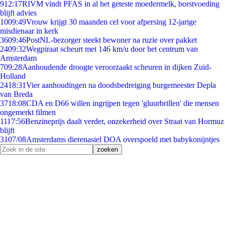
9
12:17
RIVM vindt PFAS in al het geteste moedermelk, borstvoeding
blijft advies
10
09:49
Vrouw krijgt 30 maanden cel voor afpersing 12-jarige
misdienaar in kerk
36
09:46
PostNL-bezorger steekt bewoner na ruzie over pakket
24
09:32
Wegpiraat scheurt met 146 km/u door het centrum van
Amsterdam
7
09:28
Aanhoudende droogte veroorzaakt scheuren in dijken Zuid-
Holland
24
18:31
Vier aanhoudingen na doodsbedreiging burgemeester Depla
van Breda
37
18:08
CDA en D66 willen ingrijpen tegen 'gluurbrillen' die mensen
ongemerkt filmen
11
17:56
Benzineprijs daalt verder, onzekerheid over Straat van Hormuz
blijft
31
07/08
Amsterdams dierenasiel DOA overspoeld met babykonijntjes