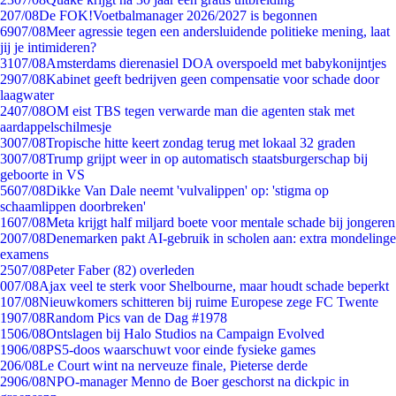
2
07/08
De FOK!Voetbalmanager 2026/2027 is begonnen
69
07/08
Meer agressie tegen een andersluidende politieke mening, laat
jij je intimideren?
31
07/08
Amsterdams dierenasiel DOA overspoeld met babykonijntjes
29
07/08
Kabinet geeft bedrijven geen compensatie voor schade door
laagwater
24
07/08
OM eist TBS tegen verwarde man die agenten stak met
aardappelschilmesje
30
07/08
Tropische hitte keert zondag terug met lokaal 32 graden
30
07/08
Trump grijpt weer in op automatisch staatsburgerschap bij
geboorte in VS
56
07/08
Dikke Van Dale neemt 'vulvalippen' op: 'stigma op
schaamlippen doorbreken'
16
07/08
Meta krijgt half miljard boete voor mentale schade bij jongeren
20
07/08
Denemarken pakt AI-gebruik in scholen aan: extra mondelinge
examens
25
07/08
Peter Faber (82) overleden
0
07/08
Ajax veel te sterk voor Shelbourne, maar houdt schade beperkt
1
07/08
Nieuwkomers schitteren bij ruime Europese zege FC Twente
19
07/08
Random Pics van de Dag #1978
15
06/08
Ontslagen bij Halo Studios na Campaign Evolved
19
06/08
PS5-doos waarschuwt voor einde fysieke games
2
06/08
Le Court wint na nerveuze finale, Pieterse derde
29
06/08
NPO-manager Menno de Boer geschorst na dickpic in