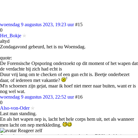
woensdag 9 augustus 2023, 19:23 uur
#15
0
Het_Bokje
altyd
Zondagavond gebeurd, het is nu Woensdag.
quote:
De Forensische Opsporing onderzoekt op dit moment of het wapen dat
de verdachte bij zich had echt is
Duur vrij lang om te checken of een gun echt is. Beetje onderbezet
daar, of iedereen met vakantie?
M'n schoenen zijn gejat, maar ik hoef niet meer naar buiten, want er is
nog wel wat.
woensdag 9 augustus 2023, 22:52 uur
#16
0
Also-von-Oder
Last man standing.
En als het wapen nep is, lacht het hele corps hem uit, net als wanneer
men lacht om nep merkkleding.
Reageer zelf
Om te kunnen reageren moet je zijn ingelogd op FOK.nl. Als je nog