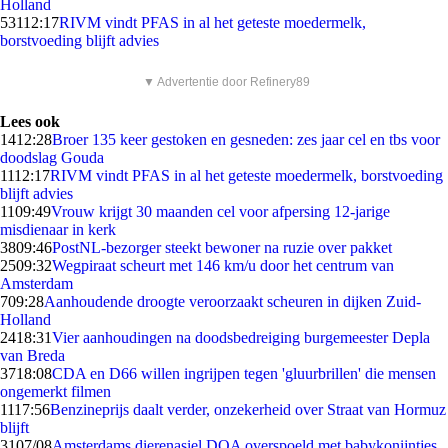
Holland
531
12:17
RIVM vindt PFAS in al het geteste moedermelk,
borstvoeding blijft advies
▼ Advertentie door Refinery89
Lees ook
14
12:28
Broer 135 keer gestoken en gesneden: zes jaar cel en tbs voor
doodslag Gouda
11
12:17
RIVM vindt PFAS in al het geteste moedermelk, borstvoeding
blijft advies
11
09:49
Vrouw krijgt 30 maanden cel voor afpersing 12-jarige
misdienaar in kerk
38
09:46
PostNL-bezorger steekt bewoner na ruzie over pakket
25
09:32
Wegpiraat scheurt met 146 km/u door het centrum van
Amsterdam
7
09:28
Aanhoudende droogte veroorzaakt scheuren in dijken Zuid-
Holland
24
18:31
Vier aanhoudingen na doodsbedreiging burgemeester Depla
van Breda
37
18:08
CDA en D66 willen ingrijpen tegen 'gluurbrillen' die mensen
ongemerkt filmen
11
17:56
Benzineprijs daalt verder, onzekerheid over Straat van Hormuz
blijft
31
07/08
Amsterdams dierenasiel DOA overspoeld met babykonijntjes