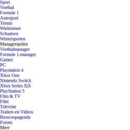
Sport
Voetbal
Formule 1
Autosport
Tennis
Wielrennen
Schaatsen
Wintersporten
Managerspelen
Voetbalmanager
Formule 1-manager
Games
PC
Playstation 4
Xbox One
Nintendo Switch
Xbox Series X|S
PlayStation 5
Film & TV
Film
Televisie
Trailers en Videos
Bioscoopagenda
Forum
Meer