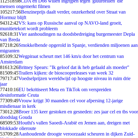
1125
18:08
CDA en D66 willen ingrijpen tegen 'gluurbrillen' die
mensen ongemerkt filmen
1052
17:56
Benzineprijs daalt verder, onzekerheid over Straat van
Hormuz blijft
943
12:42
VS: kans op Russische aanval op NAVO-land groeit,
munitietekort wordt probleem
926
18:31
Vier aanhoudingen na doodsbedreiging burgemeester Depla
van Breda
872
18:26
Smokkelbende opgerold in Spanje, verdienden miljoenen aan
migranten
851
09:32
Wegpiraat scheurt met 146 km/u door het centrum van
Amsterdam
816
13:26
Britney Spears: "Ik geloof dat ik heb gefaald als moeder"
815
09:45
Trailers kijken: de bioscoopreleases van week 32
797
17:47
Voedselprijzen wereldwijd op hoogste niveau in ruim drie
jaar
774
10:16
EU bekritiseert Meta en TikTok om verspreiden
desinformatie Ceuta
773
09:49
Vrouw krijgt 30 maanden cel voor afpersing 12-jarige
misdienaar in kerk
730
12:28
Broer 135 keer gestoken en gesneden: zes jaar cel en tbs voor
doodslag Gouda
685
09:53
Houthi's vallen Saoedi-Arabië en Jemen aan, dreigen met
blokkade olieroute
537
09:28
Aanhoudende droogte veroorzaakt scheuren in dijken Zuid-