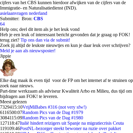
cijfers van het CBS kunnen hierdoor afwijken van de cijfers van de
Immigratie- en Naturalisatiedienst (IND).
asielaanvragen
nederland
Submitter:
Bron:
CBS
64
Help ons; deel dit item als je het leuk vond
Heb je een leuk of interessant bericht gevonden dat je graag op FOK!
terug ziet?
Tip ons dan via de submit!
Zoek jij altijd de leukste nieuwtjes en kun je daar leuk over schrijven?
Meld je aan als nieuwsposter!
Jippie
Elke dag maak ik even tijd voor de FP om het internet af te struinen op
zoek naar nieuws.
Part-time werkzaam als adviseur Kwaliteit Arbo en Milieu, dus tijd om
bijdragen aan FOK! te leveren.
Meest gelezen
73294
15:10
VrijMiBabes #316 (not very sfw!)
61165
00:07
Random Pics van de Dag #1979
30841
15:09
Random Pics van de Dag #1980
1271
18:47
Italië hindert reizigers uit Spanje na migratiecrisis Ceuta
1191
09:46
PostNL-bezorger steekt bewoner na ruzie over pakket