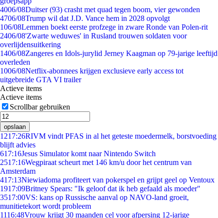
groepsapp
40
06/08
Duitser (93) crasht met quad tegen boom, vier gewonden
47
06/08
Trump wil dat J.D. Vance hem in 2028 opvolgt
1
06/08
Lemmen boekt eerste profzege in zware Ronde van Polen-rit
24
06/08
'Zwarte weduwes' in Rusland trouwen soldaten voor
overlijdensuitkering
14
06/08
Zangeres en Idols-jurylid Jerney Kaagman op 79-jarige leeftijd
overleden
10
06/08
Netflix-abonnees krijgen exclusieve early access tot
uitgebreide GTA VI trailer
Actieve items
Actieve items
Scrollbar gebruiken
opslaan
12
17:26
RIVM vindt PFAS in al het geteste moedermelk, borstvoeding
blijft advies
6
17:16
Jesus Simulator komt naar Nintendo Switch
25
17:16
Wegpiraat scheurt met 146 km/u door het centrum van
Amsterdam
4
17:13
Niewiadoma profiteert van pokerspel en grijpt geel op Ventoux
19
17:09
Britney Spears: "Ik geloof dat ik heb gefaald als moeder"
35
17:00
VS: kans op Russische aanval op NAVO-land groeit,
munitietekort wordt probleem
11
16:48
Vrouw krijgt 30 maanden cel voor afpersing 12-jarige