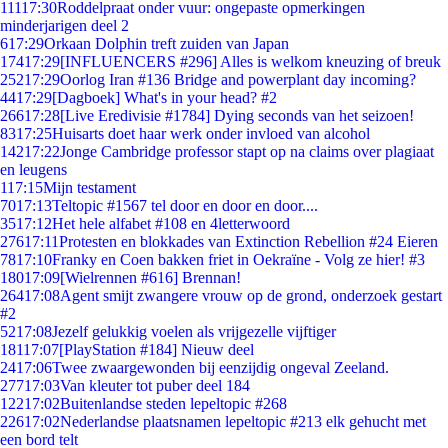
111
17:30
Roddelpraat onder vuur: ongepaste opmerkingen
minderjarigen deel 2
6
17:29
Orkaan Dolphin treft zuiden van Japan
174
17:29
[INFLUENCERS #296] Alles is welkom kneuzing of breuk
252
17:29
Oorlog Iran #136 Bridge and powerplant day incoming?
44
17:29
[Dagboek] What's in your head? #2
266
17:28
[Live Eredivisie #1784] Dying seconds van het seizoen!
83
17:25
Huisarts doet haar werk onder invloed van alcohol
142
17:22
Jonge Cambridge professor stapt op na claims over plagiaat
en leugens
1
17:15
Mijn testament
70
17:13
Teltopic #1567 tel door en door en door....
35
17:12
Het hele alfabet #108 en 4letterwoord
276
17:11
Protesten en blokkades van Extinction Rebellion #24 Eieren
78
17:10
Franky en Coen bakken friet in Oekraïne - Volg ze hier! #3
180
17:09
[Wielrennen #616] Brennan!
264
17:08
Agent smijt zwangere vrouw op de grond, onderzoek gestart
#2
52
17:08
Jezelf gelukkig voelen als vrijgezelle vijftiger
181
17:07
[PlayStation #184] Nieuw deel
24
17:06
Twee zwaargewonden bij eenzijdig ongeval Zeeland.
277
17:03
Van kleuter tot puber deel 184
122
17:02
Buitenlandse steden lepeltopic #268
226
17:02
Nederlandse plaatsnamen lepeltopic #213 elk gehucht met
een bord telt