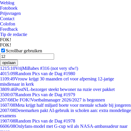
Weblog
Fotoboek
Prijsvragen
Contact
Colofon
Feedback
Tip de redactie
FOK!
FOK!
Scrollbar gebruiken
opslaan
12
15:10
VrijMiBabes #316 (not very sfw!)
40
15:09
Random Pics van de Dag #1980
11
09:49
Vrouw krijgt 30 maanden cel voor afpersing 12-jarige
misdienaar in kerk
38
09:46
PostNL-bezorger steekt bewoner na ruzie over pakket
35
00:07
Random Pics van de Dag #1979
2
07/08
De FOK!Voetbalmanager 2026/2027 is begonnen
16
07/08
Meta krijgt half miljard boete voor mentale schade bij jongeren
20
07/08
Denemarken pakt AI-gebruik in scholen aan: extra mondelinge
examens
19
07/08
Random Pics van de Dag #1978
66
06/08
Onlyfans-model met G-cup wil als NASA-ambassadeur naar