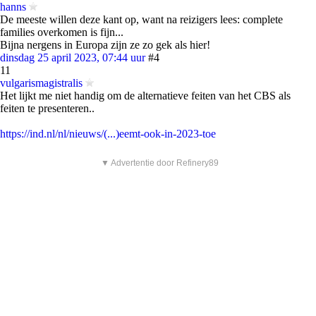
hanns
De meeste willen deze kant op, want na reizigers lees: complete
families overkomen is fijn...
Bijna nergens in Europa zijn ze zo gek als hier!
dinsdag 25 april 2023, 07:44 uur
#4
11
vulgarismagistralis
Het lijkt me niet handig om de alternatieve feiten van het CBS als
feiten te presenteren..
https://ind.nl/nl/nieuws/(...)eemt-ook-in-2023-toe
▼ Advertentie door Refinery89