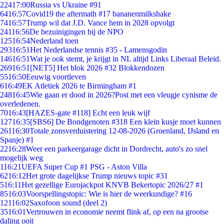
224
17:00
Russia vs Ukraine #91
64
16:57
Covid19 the aftermath #17 bananenmilkshake
74
16:57
Trump wil dat J.D. Vance hem in 2028 opvolgt
241
16:56
De bezuinigingen bij de NPO
125
16:54
Nederland toen
293
16:51
Het Nederlandse tennis #35 - Lamensgodin
146
16:51
Wat je ook stemt, je krijgt in NL altijd Links Liberaal Beleid.
269
16:51
[NET5] Het blok 2026 #32 Blokkendozen
55
16:50
Eeuwig voortleven
6
16:49
EK Atletiek 2026 te Birmingham #1
248
16:45
Wie gaan er dood in 2026?Post met een vleugje cynisme de
overledenen.
70
16:43
[HAZES-gate #118] Echt een leuk wijf
127
16:35
[SBS6] De Bondgenoten #318 Een klein kusje moet kunnen
261
16:30
Totale zonsverduistering 12-08-2026 (Groenland, IJsland en
Spanje) #1
22
16:28
Weer een parkeergarage dicht in Dordrecht, auto's zo snel
mogelijk weg
1
16:21
UEFA Super Cup #1 PSG - Aston Villa
62
16:12
Het grote dagelijkse Trump nieuws topic #31
5
16:11
Het gezellige Eurojackpot KNVB Bekertopic 2026/27 #1
85
16:03
Voorspellingstopic: Wie is hier de weerkundige? #16
121
16:02
Saxofoon sound (deel 2)
35
16:01
Vertrouwen in economie neemt flink af, op een na grootse
daling ooit