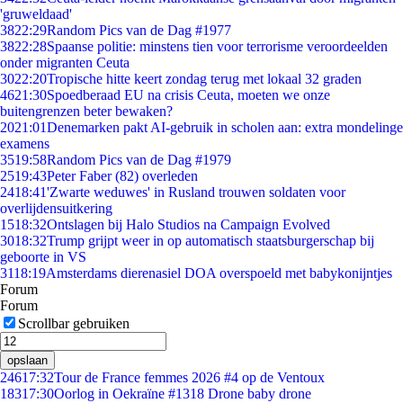
'gruweldaad'
38
22:29
Random Pics van de Dag #1977
38
22:28
Spaanse politie: minstens tien voor terrorisme veroordeelden
onder migranten Ceuta
30
22:20
Tropische hitte keert zondag terug met lokaal 32 graden
46
21:30
Spoedberaad EU na crisis Ceuta, moeten we onze
buitengrenzen beter bewaken?
20
21:01
Denemarken pakt AI-gebruik in scholen aan: extra mondelinge
examens
35
19:58
Random Pics van de Dag #1979
25
19:43
Peter Faber (82) overleden
24
18:41
'Zwarte weduwes' in Rusland trouwen soldaten voor
overlijdensuitkering
15
18:32
Ontslagen bij Halo Studios na Campaign Evolved
30
18:32
Trump grijpt weer in op automatisch staatsburgerschap bij
geboorte in VS
31
18:19
Amsterdams dierenasiel DOA overspoeld met babykonijntjes
Forum
Forum
Scrollbar gebruiken
opslaan
246
17:32
Tour de France femmes 2026 #4 op de Ventoux
183
17:30
Oorlog in Oekraïne #1318 Drone baby drone