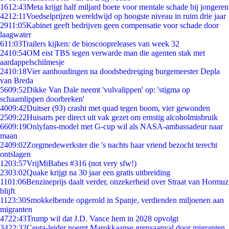
16
12:43
Meta krijgt half miljard boete voor mentale schade bij jongeren
42
12:11
Voedselprijzen wereldwijd op hoogste niveau in ruim drie jaar
29
11:05
Kabinet geeft bedrijven geen compensatie voor schade door
laagwater
6
11:03
Trailers kijken: de bioscoopreleases van week 32
24
10:54
OM eist TBS tegen verwarde man die agenten stak met
aardappelschilmesje
24
10:18
Vier aanhoudingen na doodsbedreiging burgemeester Depla
van Breda
56
09:52
Dikke Van Dale neemt 'vulvalippen' op: 'stigma op
schaamlippen doorbreken'
40
09:42
Duitser (93) crasht met quad tegen boom, vier gewonden
25
09:22
Huisarts per direct uit vak gezet om ernstig alcoholmisbruik
66
09:19
Onlyfans-model met G-cup wil als NASA-ambassadeur naar
maan
24
09:02
Zorgmedewerkster die 's nachts haar vriend bezocht terecht
ontslagen
12
03:57
VrijMiBabes #316 (not very sfw!)
23
03:02
Quake krijgt na 30 jaar een gratis uitbreiding
11
01:06
Benzineprijs daalt verder, onzekerheid over Straat van Hormuz
blijft
11
23:30
Smokkelbende opgerold in Spanje, verdienden miljoenen aan
migranten
47
22:43
Trump wil dat J.D. Vance hem in 2028 opvolgt
34
22:32
Ceuta-leider noemt Marokkaanse grensaanval door migranten