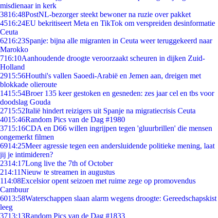
misdienaar in kerk
38
16:48
PostNL-bezorger steekt bewoner na ruzie over pakket
45
16:24
EU bekritiseert Meta en TikTok om verspreiden desinformatie
Ceuta
62
16:23
Spanje: bijna alle migranten in Ceuta weer teruggekeerd naar
Marokko
7
16:10
Aanhoudende droogte veroorzaakt scheuren in dijken Zuid-
Holland
29
15:56
Houthi's vallen Saoedi-Arabië en Jemen aan, dreigen met
blokkade olieroute
14
15:54
Broer 135 keer gestoken en gesneden: zes jaar cel en tbs voor
doodslag Gouda
27
15:52
Italië hindert reizigers uit Spanje na migratiecrisis Ceuta
40
15:46
Random Pics van de Dag #1980
37
15:16
CDA en D66 willen ingrijpen tegen 'gluurbrillen' die mensen
ongemerkt filmen
69
14:25
Meer agressie tegen een andersluidende politieke mening, laat
jij je intimideren?
23
14:17
Long live the 7th of October
2
14:11
Nieuw te streamen in augustus
1
14:08
Excelsior opent seizoen met ruime zege op promovendus
Cambuur
60
13:58
Waterschappen slaan alarm wegens droogte: Gereedschapskist
leeg
37
13:13
Random Pics van de Dag #1833