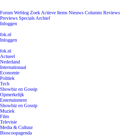
Forum
Weblog
Zoek
Actieve Items
Nieuws
Columns
Reviews
Previews
Specials
Archief
Inloggen
fok.nl
Inloggen
fok.nl
Actueel
Nederland
Internationaal
Economie
Politiek
Tech
Showbiz en Gossip
Opmerkelijk
Entertainment
Showbiz en Gossip
Muziek
Film
Televisie
Media & Cultuur
Bioscoopagenda