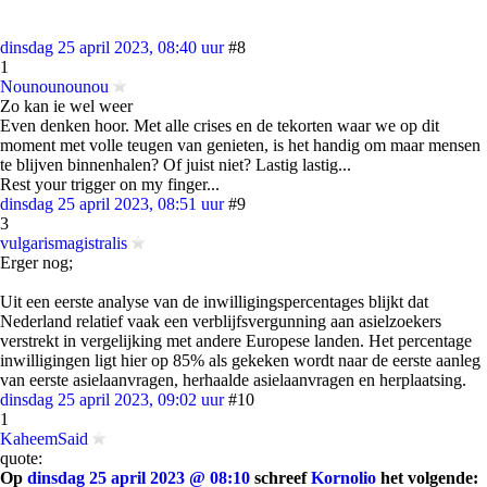
dinsdag 25 april 2023, 08:40 uur
#8
1
Nounounounou
Zo kan ie wel weer
Even denken hoor. Met alle crises en de tekorten waar we op dit
moment met volle teugen van genieten, is het handig om maar mensen
te blijven binnenhalen? Of juist niet? Lastig lastig...
Rest your trigger on my finger...
dinsdag 25 april 2023, 08:51 uur
#9
3
vulgarismagistralis
Erger nog;
Uit een eerste analyse van de inwilligingspercentages blijkt dat
Nederland relatief vaak een verblijfsvergunning aan asielzoekers
verstrekt in vergelijking met andere Europese landen. Het percentage
inwilligingen ligt hier op 85% als gekeken wordt naar de eerste aanleg
van eerste asielaanvragen, herhaalde asielaanvragen en herplaatsing.
dinsdag 25 april 2023, 09:02 uur
#10
1
KaheemSaid
quote:
Op
dinsdag 25 april 2023 @ 08:10
schreef
Kornolio
het volgende: