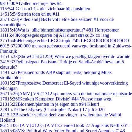
98
16:00
Afvallen met injecties #4
1
15:54
LG nas n1t1 - niet zichtbaar bij aansluiten
145
15:54
Sterren toen en nu #11
257
15:50
[Videoland] B&B vol liefde 6de seizoen #1 voor de
vooruitkijkers
180
15:48
Wat is jullie binnenhuistemperatuur? #81 Horrorzomer
111
15:48
Koopzegels sparen bij AH duurt straks 2x zo lang
275
15:46
Het enige echte LEGO-topic #45 LEGOOOOOOOOOOO
60
15:37
200.000 mensen geëvacueerd vanwege bosbrand in Zuidwest-
Frankrijk
125
15:33
[ShowChat #1259] Waar we gezellig klagen over de warmte
24
15:32
Defensiepact Pakistan, Turkije en Saudi-Arabië bevat art.5
clausule?
149
15:27
Pensioenfonds ABP stapt uit Tesla, beloning Musk
struikelblok
109
15:27
Progressieve Democraat El-Sayed wint nipt voorverkiezing
Michigan
267
15:26
[AMV] VS #1312 spammers van de internationale rechtsorde
176
15:26
[Keuken Kampioen Divisie] #44 Vitesse mag weg
213
15:22
Bloemen/planten in je eigen tuin #94 Kleur!
228
15:19
The Odyssey (Christopher Nolan) 17 juli 2026
42
15:12
Bezoeker verliest deel van vinger in waterattractie Walibi
Holland
86
15:10
GTA VI #12 GTA VI Extended look 27 Augustus Netflix/YT
185
15:08
VS: Political Wars, Voter Fraud and Secret Agendas #148