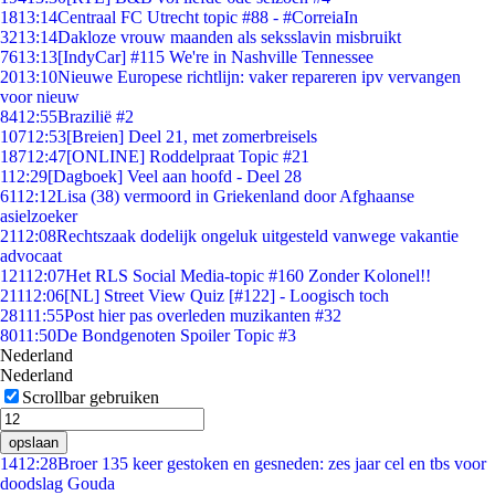
18
13:14
Centraal FC Utrecht topic #88 - #CorreiaIn
32
13:14
Dakloze vrouw maanden als seksslavin misbruikt
76
13:13
[IndyCar] #115 We're in Nashville Tennessee
20
13:10
Nieuwe Europese richtlijn: vaker repareren ipv vervangen
voor nieuw
84
12:55
Brazilië #2
107
12:53
[Breien] Deel 21, met zomerbreisels
187
12:47
[ONLINE] Roddelpraat Topic #21
1
12:29
[Dagboek] Veel aan hoofd - Deel 28
61
12:12
Lisa (38) vermoord in Griekenland door Afghaanse
asielzoeker
21
12:08
Rechtszaak dodelijk ongeluk uitgesteld vanwege vakantie
advocaat
121
12:07
Het RLS Social Media-topic #160 Zonder Kolonel!!
211
12:06
[NL] Street View Quiz [#122] - Loogisch toch
281
11:55
Post hier pas overleden muzikanten #32
80
11:50
De Bondgenoten Spoiler Topic #3
Nederland
Nederland
Scrollbar gebruiken
opslaan
14
12:28
Broer 135 keer gestoken en gesneden: zes jaar cel en tbs voor
doodslag Gouda