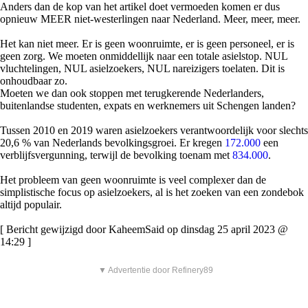
Anders dan de kop van het artikel doet vermoeden komen er dus
opnieuw MEER niet-westerlingen naar Nederland. Meer, meer, meer.
Het kan niet meer. Er is geen woonruimte, er is geen personeel, er is
geen zorg. We moeten onmiddellijk naar een totale asielstop. NUL
vluchtelingen, NUL asielzoekers, NUL nareizigers toelaten. Dit is
onhoudbaar zo.
Moeten we dan ook stoppen met terugkerende Nederlanders,
buitenlandse studenten, expats en werknemers uit Schengen landen?
Tussen 2010 en 2019 waren asielzoekers verantwoordelijk voor slechts
20,6 % van Nederlands bevolkingsgroei. Er kregen
172.000
een
verblijfsvergunning, terwijl de bevolking toenam met
834.000
.
Het probleem van geen woonruimte is veel complexer dan de
simplistische focus op asielzoekers, al is het zoeken van een zondebok
altijd populair.
[ Bericht gewijzigd door KaheemSaid op dinsdag 25 april 2023 @
14:29 ]
▼ Advertentie door Refinery89