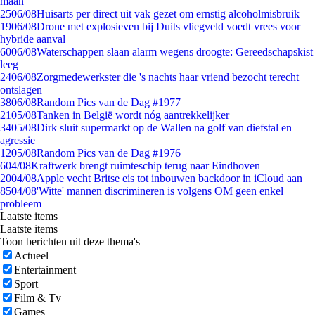
maan
25
06/08
Huisarts per direct uit vak gezet om ernstig alcoholmisbruik
19
06/08
Drone met explosieven bij Duits vliegveld voedt vrees voor
hybride aanval
60
06/08
Waterschappen slaan alarm wegens droogte: Gereedschapskist
leeg
24
06/08
Zorgmedewerkster die 's nachts haar vriend bezocht terecht
ontslagen
38
06/08
Random Pics van de Dag #1977
21
05/08
Tanken in België wordt nóg aantrekkelijker
34
05/08
Dirk sluit supermarkt op de Wallen na golf van diefstal en
agressie
12
05/08
Random Pics van de Dag #1976
6
04/08
Kraftwerk brengt ruimteschip terug naar Eindhoven
20
04/08
Apple vecht Britse eis tot inbouwen backdoor in iCloud aan
85
04/08
'Witte' mannen discrimineren is volgens OM geen enkel
probleem
Laatste items
Laatste items
Toon berichten uit deze thema's
Actueel
Entertainment
Sport
Film & Tv
Games