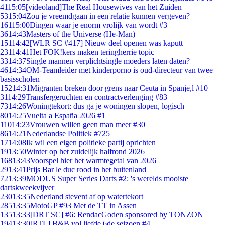
41
15:05
[videoland]The Real Housewives van het Zuiden
53
15:04
Zou je vreemdgaan in een relatie kunnen vergeven?
161
15:00
Dingen waar je enorm vrolijk van wordt #3
36
14:43
Masters of the Universe (He-Man)
151
14:42
[WLR SC #417] Nieuw deel openen was kaputt
231
14:41
Het FOK!kers maken teringherrie topic
33
14:37
Single mannen verplichtsingle moeders laten daten?
46
14:34
OM-Teamleider met kinderporno is oud-directeur van twee
basisscholen
152
14:31
Migranten breken door grens naar Ceuta in Spanje,l #10
31
14:29
Transfergeruchten en contractverlenging #83
73
14:26
Woningtekort: dus ga je woningen slopen, logisch
80
14:25
Vuelta a España 2026 #1
110
14:23
Vrouwen willen geen man meer #30
86
14:21
Nederlandse Politiek #725
17
14:08
Ik wil een eigen politieke partij oprichten
19
13:50
Winter op het zuidelijk halfrond 2026
168
13:43
Voorspel hier het warmtegetal van 2026
29
13:41
Prijs Bar le duc rood in het buitenland
72
13:39
MODUS Super Series Darts #2: 's werelds mooiste
dartskweekvijver
230
13:35
Nederland stevent af op watertekort
285
13:35
MotoGP #93 Met de TT in Assen
135
13:33
[DRT SC] #6: RendacGoden sponsored by TONZON
194
13:30
[RTL] B&B vol liefde 6de seizoen #4