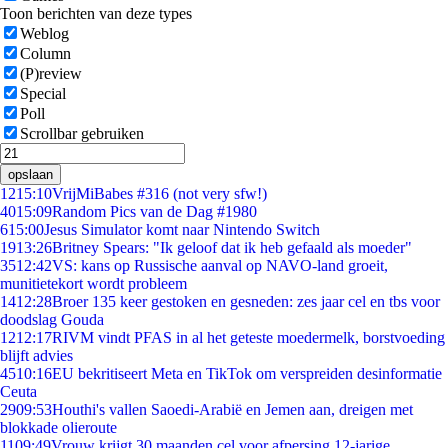
Toon berichten van deze types
Weblog
Column
(P)review
Special
Poll
Scrollbar gebruiken
opslaan
12
15:10
VrijMiBabes #316 (not very sfw!)
40
15:09
Random Pics van de Dag #1980
6
15:00
Jesus Simulator komt naar Nintendo Switch
19
13:26
Britney Spears: "Ik geloof dat ik heb gefaald als moeder"
35
12:42
VS: kans op Russische aanval op NAVO-land groeit,
munitietekort wordt probleem
14
12:28
Broer 135 keer gestoken en gesneden: zes jaar cel en tbs voor
doodslag Gouda
12
12:17
RIVM vindt PFAS in al het geteste moedermelk, borstvoeding
blijft advies
45
10:16
EU bekritiseert Meta en TikTok om verspreiden desinformatie
Ceuta
29
09:53
Houthi's vallen Saoedi-Arabië en Jemen aan, dreigen met
blokkade olieroute
11
09:49
Vrouw krijgt 30 maanden cel voor afpersing 12-jarige