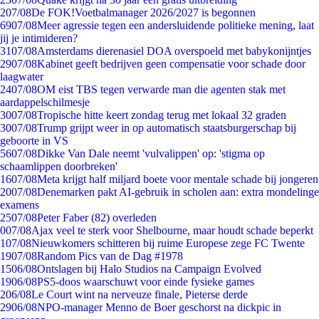
2
07/08
De FOK!Voetbalmanager 2026/2027 is begonnen
69
07/08
Meer agressie tegen een andersluidende politieke mening, laat
jij je intimideren?
31
07/08
Amsterdams dierenasiel DOA overspoeld met babykonijntjes
29
07/08
Kabinet geeft bedrijven geen compensatie voor schade door
laagwater
24
07/08
OM eist TBS tegen verwarde man die agenten stak met
aardappelschilmesje
30
07/08
Tropische hitte keert zondag terug met lokaal 32 graden
30
07/08
Trump grijpt weer in op automatisch staatsburgerschap bij
geboorte in VS
56
07/08
Dikke Van Dale neemt 'vulvalippen' op: 'stigma op
schaamlippen doorbreken'
16
07/08
Meta krijgt half miljard boete voor mentale schade bij jongeren
20
07/08
Denemarken pakt AI-gebruik in scholen aan: extra mondelinge
examens
25
07/08
Peter Faber (82) overleden
0
07/08
Ajax veel te sterk voor Shelbourne, maar houdt schade beperkt
1
07/08
Nieuwkomers schitteren bij ruime Europese zege FC Twente
19
07/08
Random Pics van de Dag #1978
15
06/08
Ontslagen bij Halo Studios na Campaign Evolved
19
06/08
PS5-doos waarschuwt voor einde fysieke games
2
06/08
Le Court wint na nerveuze finale, Pieterse derde
29
06/08
NPO-manager Menno de Boer geschorst na dickpic in