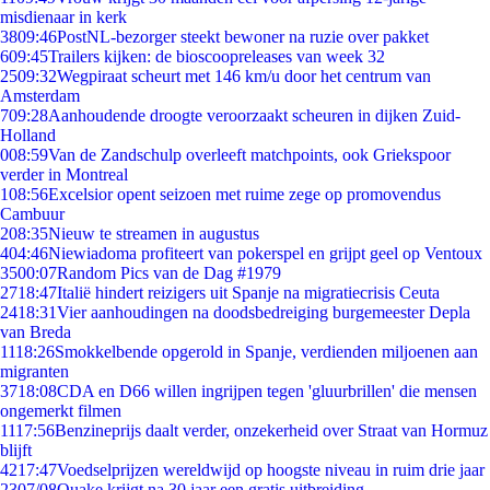
misdienaar in kerk
38
09:46
PostNL-bezorger steekt bewoner na ruzie over pakket
6
09:45
Trailers kijken: de bioscoopreleases van week 32
25
09:32
Wegpiraat scheurt met 146 km/u door het centrum van
Amsterdam
7
09:28
Aanhoudende droogte veroorzaakt scheuren in dijken Zuid-
Holland
0
08:59
Van de Zandschulp overleeft matchpoints, ook Griekspoor
verder in Montreal
1
08:56
Excelsior opent seizoen met ruime zege op promovendus
Cambuur
2
08:35
Nieuw te streamen in augustus
4
04:46
Niewiadoma profiteert van pokerspel en grijpt geel op Ventoux
35
00:07
Random Pics van de Dag #1979
27
18:47
Italië hindert reizigers uit Spanje na migratiecrisis Ceuta
24
18:31
Vier aanhoudingen na doodsbedreiging burgemeester Depla
van Breda
11
18:26
Smokkelbende opgerold in Spanje, verdienden miljoenen aan
migranten
37
18:08
CDA en D66 willen ingrijpen tegen 'gluurbrillen' die mensen
ongemerkt filmen
11
17:56
Benzineprijs daalt verder, onzekerheid over Straat van Hormuz
blijft
42
17:47
Voedselprijzen wereldwijd op hoogste niveau in ruim drie jaar
23
07/08
Quake krijgt na 30 jaar een gratis uitbreiding