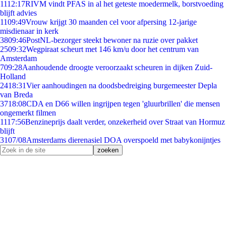
11
12:17
RIVM vindt PFAS in al het geteste moedermelk, borstvoeding
blijft advies
11
09:49
Vrouw krijgt 30 maanden cel voor afpersing 12-jarige
misdienaar in kerk
38
09:46
PostNL-bezorger steekt bewoner na ruzie over pakket
25
09:32
Wegpiraat scheurt met 146 km/u door het centrum van
Amsterdam
7
09:28
Aanhoudende droogte veroorzaakt scheuren in dijken Zuid-
Holland
24
18:31
Vier aanhoudingen na doodsbedreiging burgemeester Depla
van Breda
37
18:08
CDA en D66 willen ingrijpen tegen 'gluurbrillen' die mensen
ongemerkt filmen
11
17:56
Benzineprijs daalt verder, onzekerheid over Straat van Hormuz
blijft
31
07/08
Amsterdams dierenasiel DOA overspoeld met babykonijntjes