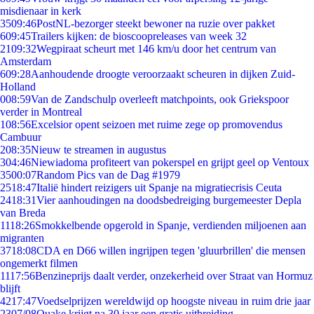
misdienaar in kerk
35
09:46
PostNL-bezorger steekt bewoner na ruzie over pakket
6
09:45
Trailers kijken: de bioscoopreleases van week 32
21
09:32
Wegpiraat scheurt met 146 km/u door het centrum van
Amsterdam
6
09:28
Aanhoudende droogte veroorzaakt scheuren in dijken Zuid-
Holland
0
08:59
Van de Zandschulp overleeft matchpoints, ook Griekspoor
verder in Montreal
1
08:56
Excelsior opent seizoen met ruime zege op promovendus
Cambuur
2
08:35
Nieuw te streamen in augustus
3
04:46
Niewiadoma profiteert van pokerspel en grijpt geel op Ventoux
35
00:07
Random Pics van de Dag #1979
25
18:47
Italië hindert reizigers uit Spanje na migratiecrisis Ceuta
24
18:31
Vier aanhoudingen na doodsbedreiging burgemeester Depla
van Breda
11
18:26
Smokkelbende opgerold in Spanje, verdienden miljoenen aan
migranten
37
18:08
CDA en D66 willen ingrijpen tegen 'gluurbrillen' die mensen
ongemerkt filmen
11
17:56
Benzineprijs daalt verder, onzekerheid over Straat van Hormuz
blijft
42
17:47
Voedselprijzen wereldwijd op hoogste niveau in ruim drie jaar
23
07/08
Quake krijgt na 30 jaar een gratis uitbreiding