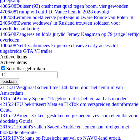
groepsapp
40
06/08
Duitser (93) crasht met quad tegen boom, vier gewonden
47
06/08
Trump wil dat J.D. Vance hem in 2028 opvolgt
1
06/08
Lemmen boekt eerste profzege in zware Ronde van Polen-rit
24
06/08
'Zwarte weduwes' in Rusland trouwen soldaten voor
overlijdensuitkering
14
06/08
Zangeres en Idols-jurylid Jerney Kaagman op 79-jarige leeftijd
overleden
10
06/08
Netflix-abonnees krijgen exclusieve early access tot
uitgebreide GTA VI trailer
Actieve items
Actieve items
Scrollbar gebruiken
opslaan
21
15:31
Wegpiraat scheurt met 146 km/u door het centrum van
Amsterdam
13
15:24
Britney Spears: "Ik geloof dat ik heb gefaald als moeder"
42
15:24
EU bekritiseert Meta en TikTok om verspreiden desinformatie
Ceuta
13
15:22
Broer 135 keer gestoken en gesneden: zes jaar cel en tbs voor
doodslag Gouda
28
15:21
Houthi's vallen Saoedi-Arabië en Jemen aan, dreigen met
blokkade olieroute
25
15:19
VS: kans op Russische aanval op NAVO-land groeit,