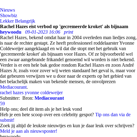
Nieuws
Showbiz
Lekker Belangrijk
Rachel Hazes eist verbod op 'gecremeerde kroket' als bijnaam
heywoodu
09-01-2023 16:06
print
Rachel Hazes, bekend omdat haar in 2004 overleden man liedjes zong,
is naar de rechter gestapt. Ze heeft professioneel roddelaarster Yvonne
Coldeweijer aangeklaagd en wil dat die stopt met het gebruik van
'gecremeerde kroket' als bijnaam voor Hazes. Of ze bijvoorbeeld wel
een zwaar aangebrande frikandel genoemd wil worden is niet bekend.
Verder is er een hele bak gedoe rondom Rachel Hazes en zoon André
Hazes Jr, zoals voor zover wij weten standaard het geval is, maar voor
dat gebeuren verwijzen we u door naar de experts op het gebied van
het belachelijk maken van bekende mensen, de onvolprezen
Mediacourant
.
rachel hazes
yvonne coldeweijer
Submitter:
Bron:
Mediacourant
59
Help ons; deel dit item als je het leuk vond
Heb je een hete scoop over een celebrity gespot?
Tip ons dan via de
submit!
Zoek jij altijd de leukste nieuwtjes en kun je daar leuk over schrijven?
Meld je aan als nieuwsposter!
heywoodu