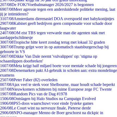
2
07/08
De FOK!Voetbalmanager 2026/2027 is begonnen
69
07/08
Meer agressie tegen een andersluidende politieke mening, laat
jij je intimideren?
31
07/08
Amsterdams dierenasiel DOA overspoeld met babykonijntjes
29
07/08
Kabinet geeft bedrijven geen compensatie voor schade door
laagwater
24
07/08
OM eist TBS tegen verwarde man die agenten stak met
aardappelschilmesje
30
07/08
Tropische hitte keert zondag terug met lokaal 32 graden
30
07/08
Trump grijpt weer in op automatisch staatsburgerschap bij
geboorte in VS
56
07/08
Dikke Van Dale neemt 'vulvalippen' op: 'stigma op
schaamlippen doorbreken'
16
07/08
Meta krijgt half miljard boete voor mentale schade bij jongeren
20
07/08
Denemarken pakt AI-gebruik in scholen aan: extra mondelinge
examens
25
07/08
Peter Faber (82) overleden
0
07/08
Ajax veel te sterk voor Shelbourne, maar houdt schade beperkt
1
07/08
Nieuwkomers schitteren bij ruime Europese zege FC Twente
19
07/08
Random Pics van de Dag #1978
15
06/08
Ontslagen bij Halo Studios na Campaign Evolved
19
06/08
PS5-doos waarschuwt voor einde fysieke games
2
06/08
Le Court wint na nerveuze finale, Pieterse derde
29
06/08
NPO-manager Menno de Boer geschorst na dickpic in