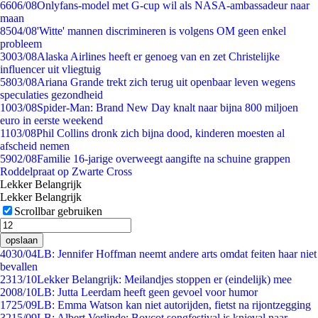
66
06/08
Onlyfans-model met G-cup wil als NASA-ambassadeur naar
maan
85
04/08
'Witte' mannen discrimineren is volgens OM geen enkel
probleem
30
03/08
Alaska Airlines heeft er genoeg van en zet Christelijke
influencer uit vliegtuig
58
03/08
Ariana Grande trekt zich terug uit openbaar leven wegens
speculaties gezondheid
10
03/08
Spider-Man: Brand New Day knalt naar bijna 800 miljoen
euro in eerste weekend
11
03/08
Phil Collins dronk zich bijna dood, kinderen moesten al
afscheid nemen
59
02/08
Familie 16-jarige overweegt aangifte na schuine grappen
Roddelpraat op Zwarte Cross
Lekker Belangrijk
Lekker Belangrijk
Scrollbar gebruiken
opslaan
40
30/04
LB: Jennifer Hoffman neemt andere arts omdat feiten haar niet
bevallen
23
13/10
Lekker Belangrijk: Meilandjes stoppen er (eindelijk) mee
20
08/10
LB: Jutta Leerdam heeft geen gevoel voor humor
17
25/09
LB: Emma Watson kan niet autorijden, fietst na rijontzegging
32
15/09
LB: Albert Verlinde: Boycot songfestival is knieval naar