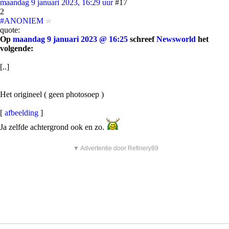
maandag 9 januari 2023, 16:29 uur
#17
2
#ANONIEM
quote:
Op
maandag 9 januari 2023 @ 16:25
schreef
Newsworld
het
volgende:
[..]
Het origineel ( geen photosoep )
[
afbeelding
]
Ja zelfde achtergrond ook en zo.
▼ Advertentie door Refinery89