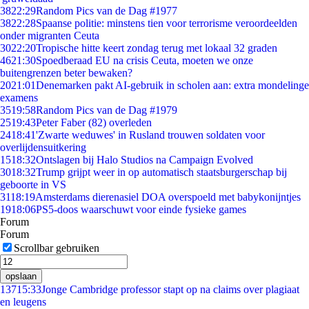
38
22:29
Random Pics van de Dag #1977
38
22:28
Spaanse politie: minstens tien voor terrorisme veroordeelden
onder migranten Ceuta
30
22:20
Tropische hitte keert zondag terug met lokaal 32 graden
46
21:30
Spoedberaad EU na crisis Ceuta, moeten we onze
buitengrenzen beter bewaken?
20
21:01
Denemarken pakt AI-gebruik in scholen aan: extra mondelinge
examens
35
19:58
Random Pics van de Dag #1979
25
19:43
Peter Faber (82) overleden
24
18:41
'Zwarte weduwes' in Rusland trouwen soldaten voor
overlijdensuitkering
15
18:32
Ontslagen bij Halo Studios na Campaign Evolved
30
18:32
Trump grijpt weer in op automatisch staatsburgerschap bij
geboorte in VS
31
18:19
Amsterdams dierenasiel DOA overspoeld met babykonijntjes
19
18:06
PS5-doos waarschuwt voor einde fysieke games
Forum
Forum
Scrollbar gebruiken
opslaan
137
15:33
Jonge Cambridge professor stapt op na claims over plagiaat
en leugens