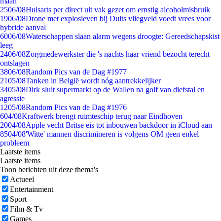
maan
25
06/08
Huisarts per direct uit vak gezet om ernstig alcoholmisbruik
19
06/08
Drone met explosieven bij Duits vliegveld voedt vrees voor
hybride aanval
60
06/08
Waterschappen slaan alarm wegens droogte: Gereedschapskist
leeg
24
06/08
Zorgmedewerkster die 's nachts haar vriend bezocht terecht
ontslagen
38
06/08
Random Pics van de Dag #1977
21
05/08
Tanken in België wordt nóg aantrekkelijker
34
05/08
Dirk sluit supermarkt op de Wallen na golf van diefstal en
agressie
12
05/08
Random Pics van de Dag #1976
6
04/08
Kraftwerk brengt ruimteschip terug naar Eindhoven
20
04/08
Apple vecht Britse eis tot inbouwen backdoor in iCloud aan
85
04/08
'Witte' mannen discrimineren is volgens OM geen enkel
probleem
Laatste items
Laatste items
Toon berichten uit deze thema's
Actueel
Entertainment
Sport
Film & Tv
Games