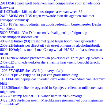
29
11:05
Kabinet geeft bedrijven geen compensatie voor schade door
laagwater
6
11:03
Trailers kijken: de bioscoopreleases van week 32
24
10:54
OM eist TBS tegen verwarde man die agenten stak met
aardappelschilmesje
24
10:18
Vier aanhoudingen na doodsbedreiging burgemeester Depla
van Breda
56
09:52
Dikke Van Dale neemt 'vulvalippen' op: 'stigma op
schaamlippen doorbreken'
40
09:42
Duitser (93) crasht met quad tegen boom, vier gewonden
25
09:22
Huisarts per direct uit vak gezet om ernstig alcoholmisbruik
66
09:19
Onlyfans-model met G-cup wil als NASA-ambassadeur naar
maan
3
09:14
Niewiadoma profiteert van pokerspel en grijpt geel op Ventoux
24
09:02
Zorgmedewerkster die 's nachts haar vriend bezocht terecht
ontslagen
12
03:57
VrijMiBabes #316 (not very sfw!)
23
03:02
Quake krijgt na 30 jaar een gratis uitbreiding
11
01:06
Benzineprijs daalt verder, onzekerheid over Straat van Hormuz
blijft
11
23:30
Smokkelbende opgerold in Spanje, verdienden miljoenen aan
migranten
47
22:43
Trump wil dat J.D. Vance hem in 2028 opvolgt
34
22:32
Ceuta-leider noemt Marokkaanse grensaanval door migranten
'gruweldaad'