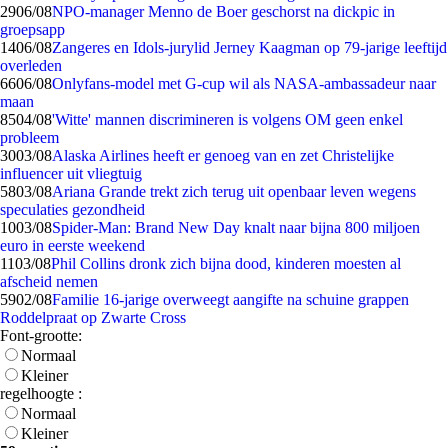
29
06/08
NPO-manager Menno de Boer geschorst na dickpic in
groepsapp
14
06/08
Zangeres en Idols-jurylid Jerney Kaagman op 79-jarige leeftijd
overleden
66
06/08
Onlyfans-model met G-cup wil als NASA-ambassadeur naar
maan
85
04/08
'Witte' mannen discrimineren is volgens OM geen enkel
probleem
30
03/08
Alaska Airlines heeft er genoeg van en zet Christelijke
influencer uit vliegtuig
58
03/08
Ariana Grande trekt zich terug uit openbaar leven wegens
speculaties gezondheid
10
03/08
Spider-Man: Brand New Day knalt naar bijna 800 miljoen
euro in eerste weekend
11
03/08
Phil Collins dronk zich bijna dood, kinderen moesten al
afscheid nemen
59
02/08
Familie 16-jarige overweegt aangifte na schuine grappen
Roddelpraat op Zwarte Cross
Font-grootte:
Normaal
Kleiner
regelhoogte :
Normaal
Kleiner