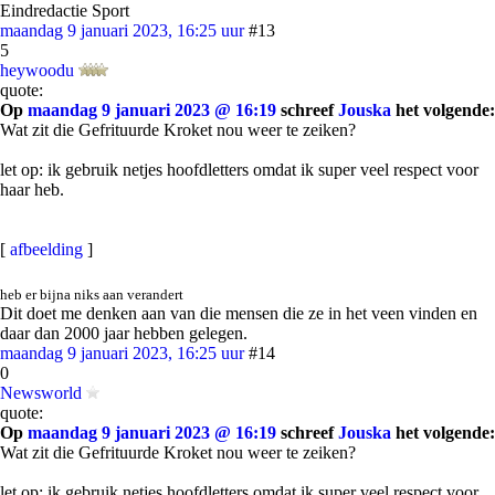
Eindredactie Sport
maandag 9 januari 2023, 16:25 uur
#13
5
heywoodu
quote:
Op
maandag 9 januari 2023 @ 16:19
schreef
Jouska
het volgende:
Wat zit die Gefrituurde Kroket nou weer te zeiken?
let op: ik gebruik netjes hoofdletters omdat ik super veel respect voor
haar heb.
[
afbeelding
]
heb er bijna niks aan verandert
Dit doet me denken aan van die mensen die ze in het veen vinden en
daar dan 2000 jaar hebben gelegen.
maandag 9 januari 2023, 16:25 uur
#14
0
Newsworld
quote:
Op
maandag 9 januari 2023 @ 16:19
schreef
Jouska
het volgende:
Wat zit die Gefrituurde Kroket nou weer te zeiken?
let op: ik gebruik netjes hoofdletters omdat ik super veel respect voor