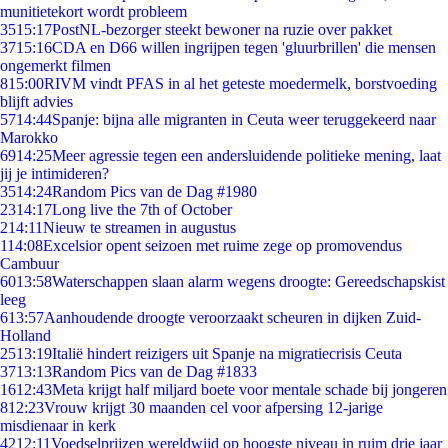
munitietekort wordt probleem
35
15:17
PostNL-bezorger steekt bewoner na ruzie over pakket
37
15:16
CDA en D66 willen ingrijpen tegen 'gluurbrillen' die mensen
ongemerkt filmen
8
15:00
RIVM vindt PFAS in al het geteste moedermelk, borstvoeding
blijft advies
57
14:44
Spanje: bijna alle migranten in Ceuta weer teruggekeerd naar
Marokko
69
14:25
Meer agressie tegen een andersluidende politieke mening, laat
jij je intimideren?
35
14:24
Random Pics van de Dag #1980
23
14:17
Long live the 7th of October
2
14:11
Nieuw te streamen in augustus
1
14:08
Excelsior opent seizoen met ruime zege op promovendus
Cambuur
60
13:58
Waterschappen slaan alarm wegens droogte: Gereedschapskist
leeg
6
13:57
Aanhoudende droogte veroorzaakt scheuren in dijken Zuid-
Holland
25
13:19
Italië hindert reizigers uit Spanje na migratiecrisis Ceuta
37
13:13
Random Pics van de Dag #1833
16
12:43
Meta krijgt half miljard boete voor mentale schade bij jongeren
8
12:23
Vrouw krijgt 30 maanden cel voor afpersing 12-jarige
misdienaar in kerk
42
12:11
Voedselprijzen wereldwijd op hoogste niveau in ruim drie jaar