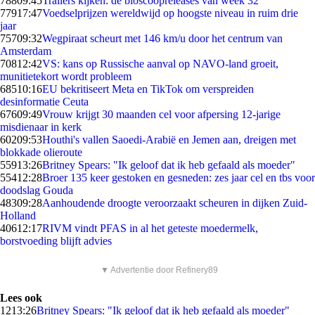
788
09:45
Trailers kijken: de bioscoopreleases van week 32
779
17:47
Voedselprijzen wereldwijd op hoogste niveau in ruim drie
jaar
757
09:32
Wegpiraat scheurt met 146 km/u door het centrum van
Amsterdam
708
12:42
VS: kans op Russische aanval op NAVO-land groeit,
munitietekort wordt probleem
685
10:16
EU bekritiseert Meta en TikTok om verspreiden
desinformatie Ceuta
676
09:49
Vrouw krijgt 30 maanden cel voor afpersing 12-jarige
misdienaar in kerk
602
09:53
Houthi's vallen Saoedi-Arabië en Jemen aan, dreigen met
blokkade olieroute
559
13:26
Britney Spears: "Ik geloof dat ik heb gefaald als moeder"
554
12:28
Broer 135 keer gestoken en gesneden: zes jaar cel en tbs voor
doodslag Gouda
483
09:28
Aanhoudende droogte veroorzaakt scheuren in dijken Zuid-
Holland
406
12:17
RIVM vindt PFAS in al het geteste moedermelk,
borstvoeding blijft advies
▼ Advertentie door Refinery89
Lees ook
12
13:26
Britney Spears: "Ik geloof dat ik heb gefaald als moeder"