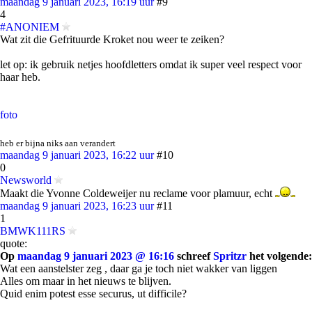
maandag 9 januari 2023, 16:19 uur
#9
4
#ANONIEM
Wat zit die Gefrituurde Kroket nou weer te zeiken?
let op: ik gebruik netjes hoofdletters omdat ik super veel respect voor
haar heb.
foto
heb er bijna niks aan verandert
maandag 9 januari 2023, 16:22 uur
#10
0
Newsworld
Maakt die Yvonne Coldeweijer nu reclame voor plamuur, echt
maandag 9 januari 2023, 16:23 uur
#11
1
BMWK111RS
quote:
Op
maandag 9 januari 2023 @ 16:16
schreef
Spritzr
het volgende:
Wat een aanstelster zeg , daar ga je toch niet wakker van liggen
Alles om maar in het nieuws te blijven.
Quid enim potest esse securus, ut difficile?