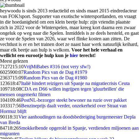
heywoodu is sinds 2013 redactielid en sinds maart 2015 eindredacteur
van FOK!sport. Supporter van exotische wintersportlanden, en vraagt
in die hoedanigheid om een klein beetje hulp: zijn vriendin plaatste
zich in 2022 voor de Winterspelen, maar kreeg kort daarna een zwaar
ongeluk op weg naar die Spelen. Inmiddels is ze deels hersteld, en gaat
ze voor de Spelen van 2026, waar wel flinke kosten aan zitten. De
vechtlust is er en het trainen doet ze naast haar werk natuurlijk keihard,
maar elk beetje aan hulp is welkom.
Voor het hele verhaal en
wellicht een eurootje hulp kun je
hier
terecht!
Meest gelezen
71272
15:10
VrijMiBabes #316 (not very sfw!)
60259
00:07
Random Pics van de Dag #1979
23637
15:09
Random Pics van de Dag #1980
1236
18:47
Italië hindert reizigers uit Spanje na migratiecrisis Ceuta
1097
18:08
CDA en D66 willen ingrijpen tegen 'gluurbrillen' die
mensen ongemerkt filmen
1041
09:46
PostNL-bezorger steekt bewoner na ruzie over pakket
1033
17:56
Benzineprijs daalt verder, onzekerheid over Straat van
Hormuz blijft
901
18:31
Vier aanhoudingen na doodsbedreiging burgemeester Depla
van Breda
847
18:26
Smokkelbende opgerold in Spanje, verdienden miljoenen aan
migranten