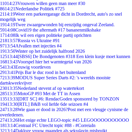
110
14:23
Vrouwen willen geen man meer #30
86
14:21
Nederlandse Politiek #725
21
14:19
Weer een parkeergarage dicht in Dordrecht, auto's zo snel
mogelijk weg
19
14:19
Twee zwaargewonden bij eenzijdig ongeval Zeeland.
59
14:08
Covid19 the aftermath #17 bananenmilkshake
17
14:08
Ik wil een eigen politieke partij oprichten
218
13:57
Russia vs Ukraine #91
97
13:54
Afvallen met injecties #4
19
13:50
Winter op het zuidelijk halfrond 2026
125
13:44
[SBS6] De Bondgenoten #318 Een klein kusje moet kunnen
168
13:43
Voorspel hier het warmtegetal van 2026
54
13:43
Eeuwig voortleven
29
13:41
Prijs Bar le duc rood in het buitenland
72
13:39
MODUS Super Series Darts #2: 's werelds mooiste
dartskweekvijver
230
13:35
Nederland stevent af op watertekort
285
13:35
MotoGP #93 Met de TT in Assen
135
13:33
[DRT SC] #6: RendacGoden sponsored by TONZON
194
13:30
[RTL] B&B vol liefde 6de seizoen #4
247
13:28
Wie gaan er dood in 2026?Post met een vleugje cynisme de
overledenen.
274
13:26
Het enige echte LEGO-topic #45 LEGOOOOOOOOOOO
18
13:14
Centraal FC Utrecht topic #88 - #CorreiaIn
32
13:14
Dakloze vrouw maanden als seksslavin misbruikt