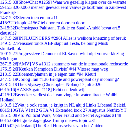
125
15:33
[ShowChat #1259] Waar we gezellig klagen over de warmte
59
15:33
200.000 mensen geëvacueerd vanwege bosbrand in Zuidwest-
Frankrijk
143
15:33
Sterren toen en nu #11
4
15:32
Teltopic #1567 tel door en door en door....
24
15:32
Defensiepact Pakistan, Turkije en Saudi-Arabië bevat art.5
clausule?
147
15:29
[INFLUENCERS #296] Alles is welkom kneuzing of breuk
149
15:27
Pensioenfonds ABP stapt uit Tesla, beloning Musk
struikelblok
109
15:27
Progressieve Democraat El-Sayed wint nipt voorverkiezing
Michigan
267
15:26
[AMV] VS #1312 spammers van de internationale rechtsorde
176
15:26
[Keuken Kampioen Divisie] #44 Vitesse mag weg
213
15:22
Bloemen/planten in je eigen tuin #94 Kleur!
247
15:19
Oorlog Iran #136 Bridge and powerplant day incoming?
228
15:19
The Odyssey (Christopher Nolan) 17 juli 2026
69
15:16
[HAZES-gate #118] Echt een leuk wijf
42
15:12
Bezoeker verliest deel van vinger in waterattractie Walibi
Holland
140
15:12
Wat je ook stemt, je krijgt in NL altijd Links Liberaal Beleid.
86
15:10
GTA VI #12 GTA VI Extended look 27 Augustus Netflix/YT
185
15:08
VS: Political Wars, Voter Fraud and Secret Agendas #148
60
15:06
Het grote dagelijkse Trump nieuws topic #31
41
15:05
[videoland]The Real Housewives van het Zuiden