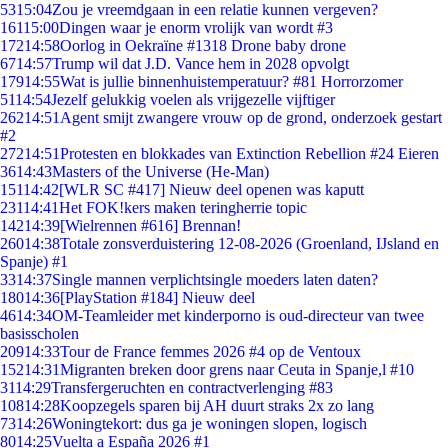
53
15:04
Zou je vreemdgaan in een relatie kunnen vergeven?
161
15:00
Dingen waar je enorm vrolijk van wordt #3
172
14:58
Oorlog in Oekraïne #1318 Drone baby drone
67
14:57
Trump wil dat J.D. Vance hem in 2028 opvolgt
179
14:55
Wat is jullie binnenhuistemperatuur? #81 Horrorzomer
51
14:54
Jezelf gelukkig voelen als vrijgezelle vijftiger
262
14:51
Agent smijt zwangere vrouw op de grond, onderzoek gestart
#2
272
14:51
Protesten en blokkades van Extinction Rebellion #24 Eieren
36
14:43
Masters of the Universe (He-Man)
151
14:42
[WLR SC #417] Nieuw deel openen was kaputt
231
14:41
Het FOK!kers maken teringherrie topic
142
14:39
[Wielrennen #616] Brennan!
260
14:38
Totale zonsverduistering 12-08-2026 (Groenland, IJsland en
Spanje) #1
33
14:37
Single mannen verplichtsingle moeders laten daten?
180
14:36
[PlayStation #184] Nieuw deel
46
14:34
OM-Teamleider met kinderporno is oud-directeur van twee
basisscholen
209
14:33
Tour de France femmes 2026 #4 op de Ventoux
152
14:31
Migranten breken door grens naar Ceuta in Spanje,l #10
31
14:29
Transfergeruchten en contractverlenging #83
108
14:28
Koopzegels sparen bij AH duurt straks 2x zo lang
73
14:26
Woningtekort: dus ga je woningen slopen, logisch
80
14:25
Vuelta a España 2026 #1