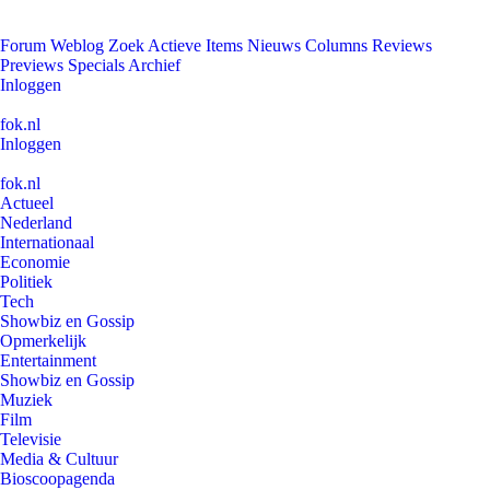
Forum
Weblog
Zoek
Actieve Items
Nieuws
Columns
Reviews
Previews
Specials
Archief
Inloggen
fok.nl
Inloggen
fok.nl
Actueel
Nederland
Internationaal
Economie
Politiek
Tech
Showbiz en Gossip
Opmerkelijk
Entertainment
Showbiz en Gossip
Muziek
Film
Televisie
Media & Cultuur
Bioscoopagenda