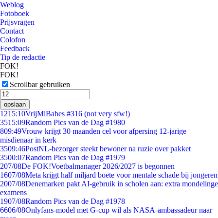
Weblog
Fotoboek
Prijsvragen
Contact
Colofon
Feedback
Tip de redactie
FOK!
FOK!
Scrollbar gebruiken
opslaan
12
15:10
VrijMiBabes #316 (not very sfw!)
35
15:09
Random Pics van de Dag #1980
8
09:49
Vrouw krijgt 30 maanden cel voor afpersing 12-jarige
misdienaar in kerk
35
09:46
PostNL-bezorger steekt bewoner na ruzie over pakket
35
00:07
Random Pics van de Dag #1979
2
07/08
De FOK!Voetbalmanager 2026/2027 is begonnen
16
07/08
Meta krijgt half miljard boete voor mentale schade bij jongeren
20
07/08
Denemarken pakt AI-gebruik in scholen aan: extra mondelinge
examens
19
07/08
Random Pics van de Dag #1978
66
06/08
Onlyfans-model met G-cup wil als NASA-ambassadeur naar