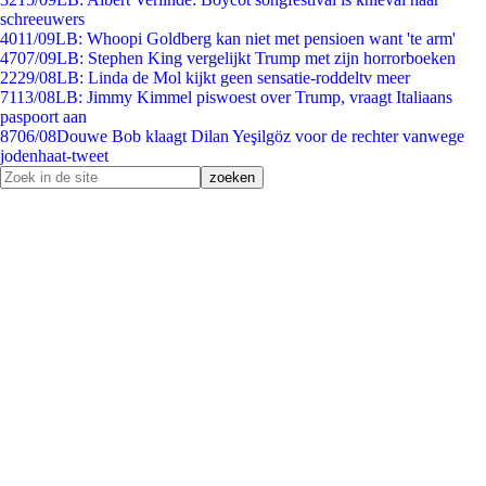
schreeuwers
40
11/09
LB: Whoopi Goldberg kan niet met pensioen want 'te arm'
47
07/09
LB: Stephen King vergelijkt Trump met zijn horrorboeken
22
29/08
LB: Linda de Mol kijkt geen sensatie-roddeltv meer
71
13/08
LB: Jimmy Kimmel piswoest over Trump, vraagt Italiaans
paspoort aan
87
06/08
Douwe Bob klaagt Dilan Yeşilgöz voor de rechter vanwege
jodenhaat-tweet