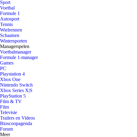
Sport
Voetbal
Formule 1
Autosport
Tennis
Wielrennen
Schaatsen
Wintersporten
Managerspelen
Voetbalmanager
Formule 1-manager
Games
PC
Playstation 4
Xbox One
Nintendo Switch
Xbox Series X|S
PlayStation 5
Film & TV
Film
Televisie
Trailers en Videos
Bioscoopagenda
Forum
Meer