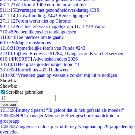
83
11:23
Wat koopt 1000 euro in jouw hobby?
51
11:15
Ervaringen met gezondheidsverklaring CBR
42
11:14
[Crowdfunding] #443 Rentestijgingen?
27
11:12
Forum werkt niet op Chrome
90
11:12
Post hier zo vaak mogelijk om 11:11 #39 Vanz11
7
10:45
Poepen tijdens het tandenpoetsen
11
10:44
Hoe hiermee om te gaan?
60
10:36
Magic mushrooms
12
10:31
Opmerkelijke foto's van Funda #243
223
10:15
[Live Eredivisie #1784] Dying seconds van het seizoen!
0
10:14
[KERST] Adventskalenders 2026
105
10:11
Het grote goedemorgen topic #3
38
10:08
Horrorfilms #33: Halloween
118
10:04
Vrienden gaan op vakantie zonder mij uit te nodigen
Showbiz
Showbiz
Scrollbar gebruiken
opslaan
12
13:26
Britney Spears: "Ik geloof dat ik heb gefaald als moeder"
29
06/08
NPO-manager Menno de Boer geschorst na dickpic in
groepsapp
14
06/08
Zangeres en Idols-jurylid Jerney Kaagman op 79-jarige leeftijd
overleden