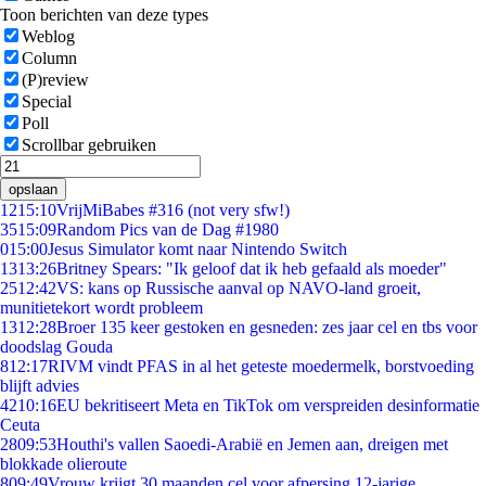
Toon berichten van deze types
Weblog
Column
(P)review
Special
Poll
Scrollbar gebruiken
opslaan
12
15:10
VrijMiBabes #316 (not very sfw!)
35
15:09
Random Pics van de Dag #1980
0
15:00
Jesus Simulator komt naar Nintendo Switch
13
13:26
Britney Spears: "Ik geloof dat ik heb gefaald als moeder"
25
12:42
VS: kans op Russische aanval op NAVO-land groeit,
munitietekort wordt probleem
13
12:28
Broer 135 keer gestoken en gesneden: zes jaar cel en tbs voor
doodslag Gouda
8
12:17
RIVM vindt PFAS in al het geteste moedermelk, borstvoeding
blijft advies
42
10:16
EU bekritiseert Meta en TikTok om verspreiden desinformatie
Ceuta
28
09:53
Houthi's vallen Saoedi-Arabië en Jemen aan, dreigen met
blokkade olieroute
8
09:49
Vrouw krijgt 30 maanden cel voor afpersing 12-jarige