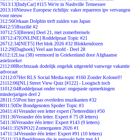
76
13:13
[IndyCar] #115 We're in Nashville Tennessee
20
13:10
Nieuwe Europese richtlijn: vaker repareren ipv vervangen
voor nieuw
3
12:56
Orkaan Dolphin treft zuiden van Japan
84
12:55
Brazilië #2
107
12:53
[Breien] Deel 21, met zomerbreisels
187
12:47
[ONLINE] Roddelpraat Topic #21
267
12:34
[NET5] Het blok 2026 #32 Blokkendozen
1
12:29
[Dagboek] Veel aan hoofd - Deel 28
61
12:12
Lisa (38) vermoord in Griekenland door Afghaanse
asielzoeker
21
12:08
Rechtszaak dodelijk ongeluk uitgesteld vanwege vakantie
advocaat
121
12:07
Het RLS Social Media-topic #160 Zonder Kolonel!!
211
12:06
[NL] Street View Quiz [#122] - Loogisch toch
110
12:04
Roddelpraat onder vuur: ongepaste opmerkingen
minderjarigen deel 2
281
11:55
Post hier pas overleden muzikanten #32
80
11:50
De Bondgenoten Spoiler Topic #3
204
11:41
Verander een letter expert (7lettereditie) #50
19
11:36
Verander één letter. Expert # 75 (8 letters)
54
11:36
Verander één letter: Expert #143 (9 letters)
164
11:35
[NPO2] Zomergasten 2026 #1
147
11:34
Verander één letter: Expert #91 (10 letters)
251
11:33
Afbeeldingen die je gemaakt hebt met AI