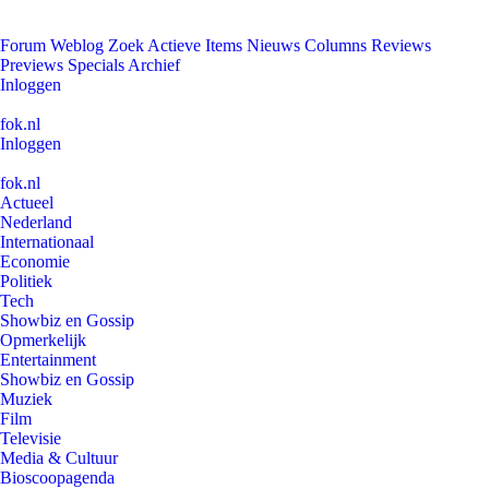
Forum
Weblog
Zoek
Actieve Items
Nieuws
Columns
Reviews
Previews
Specials
Archief
Inloggen
fok.nl
Inloggen
fok.nl
Actueel
Nederland
Internationaal
Economie
Politiek
Tech
Showbiz en Gossip
Opmerkelijk
Entertainment
Showbiz en Gossip
Muziek
Film
Televisie
Media & Cultuur
Bioscoopagenda