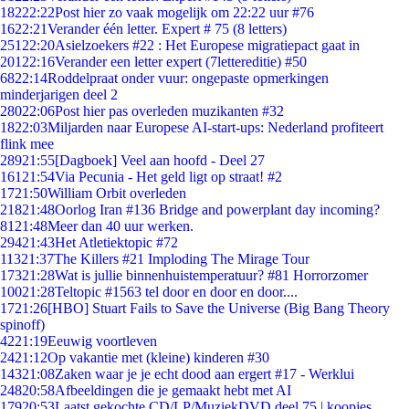
182
22:22
Post hier zo vaak mogelijk om 22:22 uur #76
16
22:21
Verander één letter. Expert # 75 (8 letters)
251
22:20
Asielzoekers #22 : Het Europese migratiepact gaat in
201
22:16
Verander een letter expert (7lettereditie) #50
68
22:14
Roddelpraat onder vuur: ongepaste opmerkingen
minderjarigen deel 2
280
22:06
Post hier pas overleden muzikanten #32
18
22:03
Miljarden naar Europese AI-start-ups: Nederland profiteert
flink mee
289
21:55
[Dagboek] Veel aan hoofd - Deel 27
161
21:54
Via Pecunia - Het geld ligt op straat! #2
17
21:50
William Orbit overleden
218
21:48
Oorlog Iran #136 Bridge and powerplant day incoming?
81
21:48
Meer dan 40 uur werken.
294
21:43
Het Atletiektopic #72
113
21:37
The Killers #21 Imploding The Mirage Tour
173
21:28
Wat is jullie binnenhuistemperatuur? #81 Horrorzomer
100
21:28
Teltopic #1563 tel door en door en door....
17
21:26
[HBO] Stuart Fails to Save the Universe (Big Bang Theory
spinoff)
42
21:19
Eeuwig voortleven
24
21:12
Op vakantie met (kleine) kinderen #30
143
21:08
Zaken waar je je echt dood aan ergert #17 - Werklui
248
20:58
Afbeeldingen die je gemaakt hebt met AI
179
20:53
Laatst gekochte CD/LP/MuziekDVD deel 75 | koopjes