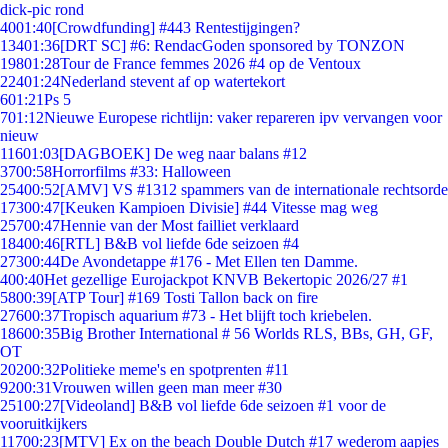
dick-pic rond
40
01:40
[Crowdfunding] #443 Rentestijgingen?
134
01:36
[DRT SC] #6: RendacGoden sponsored by TONZON
198
01:28
Tour de France femmes 2026 #4 op de Ventoux
224
01:24
Nederland stevent af op watertekort
6
01:21
Ps 5
7
01:12
Nieuwe Europese richtlijn: vaker repareren ipv vervangen voor
nieuw
116
01:03
[DAGBOEK] De weg naar balans #12
37
00:58
Horrorfilms #33: Halloween
254
00:52
[AMV] VS #1312 spammers van de internationale rechtsorde
173
00:47
[Keuken Kampioen Divisie] #44 Vitesse mag weg
257
00:47
Hennie van der Most failliet verklaard
184
00:46
[RTL] B&B vol liefde 6de seizoen #4
273
00:44
De Avondetappe #176 - Met Ellen ten Damme.
4
00:40
Het gezellige Eurojackpot KNVB Bekertopic 2026/27 #1
58
00:39
[ATP Tour] #169 Tosti Tallon back on fire
276
00:37
Tropisch aquarium #73 - Het blijft toch kriebelen.
186
00:35
Big Brother International # 56 Worlds RLS, BBs, GH, GF,
OT
202
00:32
Politieke meme's en spotprenten #11
92
00:31
Vrouwen willen geen man meer #30
251
00:27
[Videoland] B&B vol liefde 6de seizoen #1 voor de
vooruitkijkers
117
00:23
[MTV] Ex on the beach Double Dutch #17 wederom aapjes