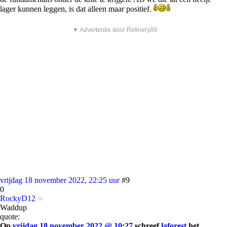
lager kunnen leggen, is dat alleen maar positief.
▼ Advertentie door Refinery89
vrijdag 18 november 2022, 22:25 uur
#9
0
RockyD12
Waddup
quote:
Op
vrijdag 18 november 2022 @ 10:27
schreef
laforest
het