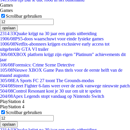
Games
Games
Scrollbar gebruiken
opslaan
23
14:33
Quake krijgt na 30 jaar een gratis uitbreiding
19
06/08
PS5-doos waarschuwt voor einde fysieke games
10
06/08
Netflix-abonnees krijgen exclusieve early access tot
uitgebreide GTA VI trailer
3
06/08
XBOX platform krijgt zijn eigen "Platinum" achievements dit
jaar
1
06/08
Forensics: Crime Scene Detective
1
05/08
Nieuwe XBOX Game Pass titels voor de eerste helft van de
maand augustus
3
05/08
EA Sports FC 27 toont The Grounds-modus
5
04/08
Street Fighter 6-fans weer over de zeik vanwege nieuwste patch
5
04/08
Control Resonant kost je 30 uur om uit te spelen
2
04/08
Apex Legends stopt vandaag op Nintendo Switch
PlayStation 4
PlayStation 4
Scrollbar gebruiken
opslaan
23
14:33
Quake krijgt na 30 jaar een gratis uitbreiding