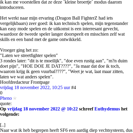
ik kan me voorstellen dat ze deze `kleine broertje` modus daarom
introduceren.
Het werkt naar mijn ervaring (Dragon Ball FighterZ had iets
vergelijkbaars) zeer goed: ik kan technisch spelen, mijn tegenstander
kan easy mode spelen en de uitkomst is een interresant gevecht,
waardoor de tweede speler langer doorspeelt en misschien zelf wat
skills en een band met de game ontwikkeld.
Vroeger ging het zo:
"Laten we streetfighter spelen"
3 rondes later: "dit is te moeilijk", "doe even rustig aan", "m?n duim
doet pijn", "HOE DOE JE DAT????", "Ja maar dat doe ik toch,
waarom krijg ik geen vuurbal????", "Weet je wat, laat maar zitten,
laten we wat anders spelen".
Hoofdredacteur Frontpage
vrijdag 18 november 2022, 10:25 uur
#4
0
Pheno
quote:
Op
vrijdag 18 november 2022 @ 10:22
schreef
Euthydemus
het
volgende:
[..]
Naar wat ik heb begrepen heeft SF6 een aardig diep vechtsysteem, dus