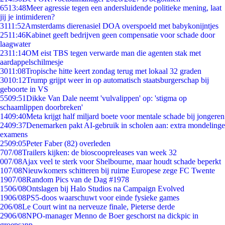
65
13:48
Meer agressie tegen een andersluidende politieke mening, laat
jij je intimideren?
31
11:52
Amsterdams dierenasiel DOA overspoeld met babykonijntjes
25
11:46
Kabinet geeft bedrijven geen compensatie voor schade door
laagwater
23
11:14
OM eist TBS tegen verwarde man die agenten stak met
aardappelschilmesje
30
11:08
Tropische hitte keert zondag terug met lokaal 32 graden
30
10:12
Trump grijpt weer in op automatisch staatsburgerschap bij
geboorte in VS
55
09:51
Dikke Van Dale neemt 'vulvalippen' op: 'stigma op
schaamlippen doorbreken'
14
09:40
Meta krijgt half miljard boete voor mentale schade bij jongeren
24
09:37
Denemarken pakt AI-gebruik in scholen aan: extra mondelinge
examens
25
09:05
Peter Faber (82) overleden
7
07/08
Trailers kijken: de bioscoopreleases van week 32
0
07/08
Ajax veel te sterk voor Shelbourne, maar houdt schade beperkt
1
07/08
Nieuwkomers schitteren bij ruime Europese zege FC Twente
19
07/08
Random Pics van de Dag #1978
15
06/08
Ontslagen bij Halo Studios na Campaign Evolved
19
06/08
PS5-doos waarschuwt voor einde fysieke games
2
06/08
Le Court wint na nerveuze finale, Pieterse derde
29
06/08
NPO-manager Menno de Boer geschorst na dickpic in
groepsapp