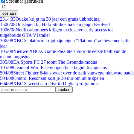
Scrollbar gebruiken
opslaan
23
14:33
Quake krijgt na 30 jaar een gratis uitbreiding
15
06/08
Ontslagen bij Halo Studios na Campaign Evolved
10
06/08
Netflix-abonnees krijgen exclusieve early access tot
uitgebreide GTA VI trailer
3
06/08
XBOX platform krijgt zijn eigen "Platinum" achievements dit
jaar
1
05/08
Nieuwe XBOX Game Pass titels voor de eerste helft van de
maand augustus
3
05/08
EA Sports FC 27 toont The Grounds-modus
1
05/08
Gears of War: E-Day open beta begint 6 augustus
5
04/08
Street Fighter 6-fans weer over de zeik vanwege nieuwste patch
5
04/08
Control Resonant kost je 30 uur om uit te spelen
6
04/08
XBOX werkt aan Disc to Digital-programma