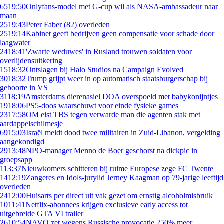
65
19:50
Onlyfans-model met G-cup wil als NASA-ambassadeur naar
maan
25
19:43
Peter Faber (82) overleden
25
19:14
Kabinet geeft bedrijven geen compensatie voor schade door
laagwater
24
18:41
'Zwarte weduwes' in Rusland trouwen soldaten voor
overlijdensuitkering
15
18:32
Ontslagen bij Halo Studios na Campaign Evolved
30
18:32
Trump grijpt weer in op automatisch staatsburgerschap bij
geboorte in VS
31
18:19
Amsterdams dierenasiel DOA overspoeld met babykonijntjes
19
18:06
PS5-doos waarschuwt voor einde fysieke games
23
17:58
OM eist TBS tegen verwarde man die agenten stak met
aardappelschilmesje
69
15:03
Israël meldt dood twee militairen in Zuid-Libanon, vergelding
aangekondigd
29
13:48
NPO-manager Menno de Boer geschorst na dickpic in
groepsapp
1
13:37
Nieuwkomers schitteren bij ruime Europese zege FC Twente
14
12:19
Zangeres en Idols-jurylid Jerney Kaagman op 79-jarige leeftijd
overleden
24
12:00
Huisarts per direct uit vak gezet om ernstig alcoholmisbruik
10
11:41
Netflix-abonnees krijgen exclusieve early access tot
uitgebreide GTA VI trailer
26
10:54
NAVO zet wegens Russische provocatie 250% meer