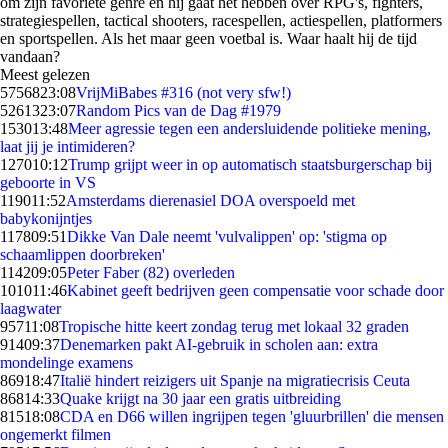
om zijn favoriete genre en hij gaat het hebben over RPG's, fighters,
strategiespellen, tactical shooters, racespellen, actiespellen, platformers
en sportspellen. Als het maar geen voetbal is. Waar haalt hij de tijd
vandaan?
Meest gelezen
57568
23:08
VrijMiBabes #316 (not very sfw!)
52613
23:07
Random Pics van de Dag #1979
1530
13:48
Meer agressie tegen een andersluidende politieke mening,
laat jij je intimideren?
1270
10:12
Trump grijpt weer in op automatisch staatsburgerschap bij
geboorte in VS
1190
11:52
Amsterdams dierenasiel DOA overspoeld met
babykonijntjes
1178
09:51
Dikke Van Dale neemt 'vulvalippen' op: 'stigma op
schaamlippen doorbreken'
1142
09:05
Peter Faber (82) overleden
1010
11:46
Kabinet geeft bedrijven geen compensatie voor schade door
laagwater
957
11:08
Tropische hitte keert zondag terug met lokaal 32 graden
914
09:37
Denemarken pakt AI-gebruik in scholen aan: extra
mondelinge examens
869
18:47
Italië hindert reizigers uit Spanje na migratiecrisis Ceuta
868
14:33
Quake krijgt na 30 jaar een gratis uitbreiding
815
18:08
CDA en D66 willen ingrijpen tegen 'gluurbrillen' die mensen
ongemerkt filmen