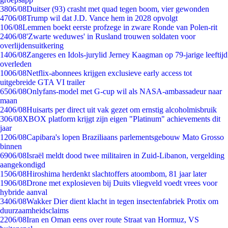
38
06/08
Duitser (93) crasht met quad tegen boom, vier gewonden
47
06/08
Trump wil dat J.D. Vance hem in 2028 opvolgt
1
06/08
Lemmen boekt eerste profzege in zware Ronde van Polen-rit
24
06/08
'Zwarte weduwes' in Rusland trouwen soldaten voor
overlijdensuitkering
14
06/08
Zangeres en Idols-jurylid Jerney Kaagman op 79-jarige leeftijd
overleden
10
06/08
Netflix-abonnees krijgen exclusieve early access tot
uitgebreide GTA VI trailer
65
06/08
Onlyfans-model met G-cup wil als NASA-ambassadeur naar
maan
24
06/08
Huisarts per direct uit vak gezet om ernstig alcoholmisbruik
3
06/08
XBOX platform krijgt zijn eigen "Platinum" achievements dit
jaar
12
06/08
Capibara's lopen Braziliaans parlementsgebouw Mato Grosso
binnen
69
06/08
Israël meldt dood twee militairen in Zuid-Libanon, vergelding
aangekondigd
15
06/08
Hiroshima herdenkt slachtoffers atoombom, 81 jaar later
19
06/08
Drone met explosieven bij Duits vliegveld voedt vrees voor
hybride aanval
34
06/08
Wakker Dier dient klacht in tegen insectenfabriek Protix om
duurzaamheidsclaims
22
06/08
Iran en Oman eens over route Straat van Hormuz, VS