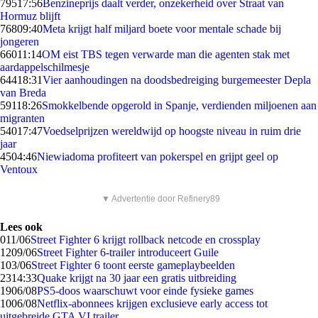
795
17:56
Benzineprijs daalt verder, onzekerheid over Straat van
Hormuz blijft
768
09:40
Meta krijgt half miljard boete voor mentale schade bij
jongeren
660
11:14
OM eist TBS tegen verwarde man die agenten stak met
aardappelschilmesje
644
18:31
Vier aanhoudingen na doodsbedreiging burgemeester Depla
van Breda
591
18:26
Smokkelbende opgerold in Spanje, verdienden miljoenen aan
migranten
540
17:47
Voedselprijzen wereldwijd op hoogste niveau in ruim drie
jaar
45
04:46
Niewiadoma profiteert van pokerspel en grijpt geel op
Ventoux
▼ Advertentie door Refinery89
Lees ook
0
11/06
Street Fighter 6 krijgt rollback netcode en crossplay
12
09/06
Street Fighter 6-trailer introduceert Guile
1
03/06
Street Fighter 6 toont eerste gameplaybeelden
23
14:33
Quake krijgt na 30 jaar een gratis uitbreiding
19
06/08
PS5-doos waarschuwt voor einde fysieke games
10
06/08
Netflix-abonnees krijgen exclusieve early access tot
uitgebreide GTA VI trailer