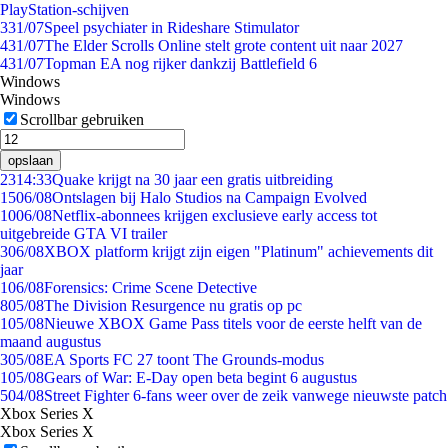
PlayStation-schijven
3
31/07
Speel psychiater in Rideshare Stimulator
4
31/07
The Elder Scrolls Online stelt grote content uit naar 2027
4
31/07
Topman EA nog rijker dankzij Battlefield 6
Windows
Windows
Scrollbar gebruiken
opslaan
23
14:33
Quake krijgt na 30 jaar een gratis uitbreiding
15
06/08
Ontslagen bij Halo Studios na Campaign Evolved
10
06/08
Netflix-abonnees krijgen exclusieve early access tot
uitgebreide GTA VI trailer
3
06/08
XBOX platform krijgt zijn eigen "Platinum" achievements dit
jaar
1
06/08
Forensics: Crime Scene Detective
8
05/08
The Division Resurgence nu gratis op pc
1
05/08
Nieuwe XBOX Game Pass titels voor de eerste helft van de
maand augustus
3
05/08
EA Sports FC 27 toont The Grounds-modus
1
05/08
Gears of War: E-Day open beta begint 6 augustus
5
04/08
Street Fighter 6-fans weer over de zeik vanwege nieuwste patch
Xbox Series X
Xbox Series X