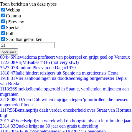
Toon berichten van deze types
Weblog
Column
(P)review
Special
Poll
Scrollbar gebruiken
opslaan
0
04:46
Niewiadoma profiteert van pokerspel en grijpt geel op Ventoux
12
23:08
VrijMiBabes #316 (not very sfw!)
35
23:07
Random Pics van de Dag #1979
18
18:47
Italië hindert reizigers uit Spanje na migratiecrisis Ceuta
19
18:31
Vier aanhoudingen na doodsbedreiging burgemeester Depla
van Breda
11
18:26
Smokkelbende opgerold in Spanje, verdienden miljoenen aan
migranten
22
18:08
CDA en D66 willen ingrijpen tegen 'gluurbrillen' die mensen
ongemerkt filmen
11
17:56
Benzineprijs daalt verder, onzekerheid over Straat van Hormuz
blijft
29
17:47
Voedselprijzen wereldwijd op hoogste niveau in ruim drie jaar
23
14:33
Quake krijgt na 30 jaar een gratis uitbreiding
2
14:30
De FOK!Voetbalmanager 2026/2027 is begonnen