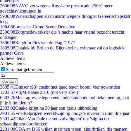
buitenspel
26
06/08
NAVO zet wegens Russische provocatie 250% meer
gevechtsvliegtuigen in
59
06/08
Waterschappen slaan alarm wegens droogte: Gereedschapskist
leeg
1
06/08
Forensics: Crime Scene Detective
23
06/08
Zorgmedewerkster die 's nachts haar vriend bezocht terecht
ontslagen
38
06/08
Random Pics van de Dag #1977
18
05/08
Datalek bij Bol en de Bijenkorf na cyberaanval op logistiek
partner Ceva
Actieve items
Actieve items
Scrollbar gebruiken
opslaan
38
05:41
Duitser (93) crasht met quad tegen boom, vier gewonden
12
03:57
VrijMiBabes #316 (not very sfw!)
65
03:26
Meer agressie tegen een andersluidende politieke mening, laat
jij je intimideren?
23
03:02
Quake krijgt na 30 jaar een gratis uitbreiding
29
01:55
Voedselprijzen wereldwijd op hoogste niveau in ruim drie jaar
55
01:42
Dikke Van Dale neemt 'vulvalippen' op: 'stigma op
schaamlippen doorbreken'
22
01:08
CDA en D66 willen ingrijpen tegen 'gluurbrillen' die mensen