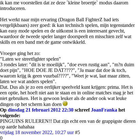
ik kan me voorstellen dat ze deze `kleine broertje` modus daarom
introduceren.
Het werkt naar mijn ervaring (Dragon Ball FighterZ had iets
vergelijkbaars) zeer goed: ik kan technisch spelen, mijn tegenstander
kan easy mode spelen en de uitkomst is een interresant gevecht,
waardoor de tweede speler langer doorspeelt en misschien zelf wat
skills en een band met de game ontwikkeld.
Vroeger ging het zo:
"Laten we streetfighter spelen"
3 rondes later: "dit is te moeilijk", "doe even rustig aan", "m?n duim
doet pijn", "HOE DOE JE DAT????", "Ja maar dat doe ik toch,
waarom krijg ik geen vuurbal????", "Weet je wat, laat maar zitten,
laten we wat anders spelen".
Dat. Dus als je zo een eerlijker speelveld kunt krijgen: prima. Het is
een optie, het hoeft niet aan te staan en in online matches mag je het
niet gebruiken. Het is gewoon leuker als de ander ook wat leuke
dingen op het scherm kan doen
Op
dinsdag 21 februari 2012 22:30
schreef
JoanFranka
het
volgende:
PINGUINS RULEREN!! Dat zijn echt een van de grappigste dieren
op aarde hahahaa
vrijdag 18 november 2022, 10:27 uur
#5
0