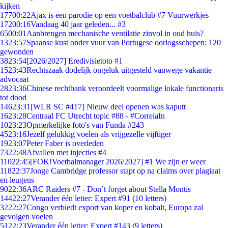
kijken
177
00:22
Ajax is een parodie op een voetbalclub #7 Vuurwerkjes
172
00:16
Vandaag 40 jaar geleden... #3
65
00:01
Aanbrengen mechanische ventilatie zinvol in oud huis?
13
23:57
Spaanse kust onder vuur van Portugese oorlogsschepen: 120
gewonden
38
23:54
[2026/2027] Eredivisietoto #1
15
23:43
Rechtszaak dodelijk ongeluk uitgesteld vanwege vakantie
advocaat
28
23:36
Chinese rechtbank veroordeelt voormalige lokale functionaris
tot dood
146
23:31
[WLR SC #417] Nieuw deel openen was kaputt
16
23:28
Centraal FC Utrecht topic #88 - #CorreiaIn
10
23:23
Opmerkelijke foto's van Funda #243
45
23:16
Jezelf gelukkig voelen als vrijgezelle vijftiger
19
23:07
Peter Faber is overleden
73
22:48
Afvallen met injecties #4
110
22:45
[FOK!Voetbalmanager 2026/2027] #1 We zijn er weer
118
22:37
Jonge Cambridge professor stapt op na claims over plagiaat
en leugens
90
22:36
ARC Raiders #7 - Don’t forget about Stella Montis
144
22:27
Verander één letter: Expert #91 (10 letters)
32
22:27
Congo verbiedt export van koper en kobalt, Europa zal
gevolgen voelen
51
22:23
Verander één letter: Expert #143 (9 letters)