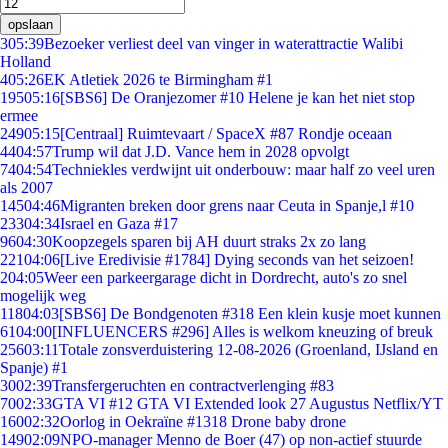
opslaan
3
05:39
Bezoeker verliest deel van vinger in waterattractie Walibi
Holland
4
05:26
EK Atletiek 2026 te Birmingham #1
195
05:16
[SBS6] De Oranjezomer #10 Helene je kan het niet stop
ermee
249
05:15
[Centraal] Ruimtevaart / SpaceX #87 Rondje oceaan
44
04:57
Trump wil dat J.D. Vance hem in 2028 opvolgt
74
04:54
Techniekles verdwijnt uit onderbouw: maar half zo veel uren
als 2007
145
04:46
Migranten breken door grens naar Ceuta in Spanje,l #10
233
04:34
Israel en Gaza #17
96
04:30
Koopzegels sparen bij AH duurt straks 2x zo lang
221
04:06
[Live Eredivisie #1784] Dying seconds van het seizoen!
2
04:05
Weer een parkeergarage dicht in Dordrecht, auto's zo snel
mogelijk weg
118
04:03
[SBS6] De Bondgenoten #318 Een klein kusje moet kunnen
61
04:00
[INFLUENCERS #296] Alles is welkom kneuzing of breuk
256
03:11
Totale zonsverduistering 12-08-2026 (Groenland, IJsland en
Spanje) #1
30
02:39
Transfergeruchten en contractverlenging #83
70
02:33
GTA VI #12 GTA VI Extended look 27 Augustus Netflix/YT
160
02:32
Oorlog in Oekraïne #1318 Drone baby drone
149
02:09
NPO-manager Menno de Boer (47) op non-actief stuurde