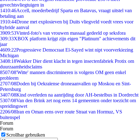
gevechtsvliegtuigen in
14
10:46
Accell, moederbedrijf Sparta en Batavus, vraagt uitstel van
betaling aan
19
10:44
Drone met explosieven bij Duits vliegveld voedt vrees voor
hybride aanval
39
09:53
Vinted-foto's van vrouwen massaal gedeeld op seksfora
3
09:33
XBOX platform krijgt zijn eigen "Platinum" achievements dit
jaar
46
09:22
Progressieve Democraat El-Sayed wint nipt voorverkiezing
Michigan
34
08:18
Wakker Dier dient klacht in tegen insectenfabriek Protix om
duurzaamheidsclaims
85
07/08
'Witte' mannen discrimineren is volgens OM geen enkel
probleem
27
07/08
Doden bij Oekraïense droneaanvallen op Moskou en Sint-
Petersburg
34
07/08
Kind overleden na aanrijding door AH-bestelbus in Dordrecht
53
07/08
Van den Brink zet nog eens 14 gemeenten onder toezicht om
spreidingswet
22
06/08
Iran en Oman eens over route Straat van Hormuz, VS
buitenspel
Forum
Forum
Scrollbar gebruiken