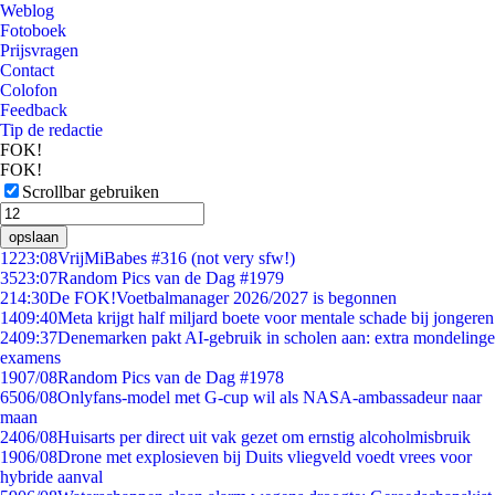
Weblog
Fotoboek
Prijsvragen
Contact
Colofon
Feedback
Tip de redactie
FOK!
FOK!
Scrollbar gebruiken
opslaan
12
23:08
VrijMiBabes #316 (not very sfw!)
35
23:07
Random Pics van de Dag #1979
2
14:30
De FOK!Voetbalmanager 2026/2027 is begonnen
14
09:40
Meta krijgt half miljard boete voor mentale schade bij jongeren
24
09:37
Denemarken pakt AI-gebruik in scholen aan: extra mondelinge
examens
19
07/08
Random Pics van de Dag #1978
65
06/08
Onlyfans-model met G-cup wil als NASA-ambassadeur naar
maan
24
06/08
Huisarts per direct uit vak gezet om ernstig alcoholmisbruik
19
06/08
Drone met explosieven bij Duits vliegveld voedt vrees voor
hybride aanval