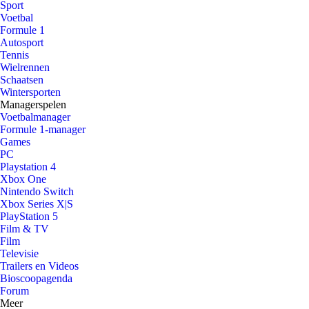
Sport
Voetbal
Formule 1
Autosport
Tennis
Wielrennen
Schaatsen
Wintersporten
Managerspelen
Voetbalmanager
Formule 1-manager
Games
PC
Playstation 4
Xbox One
Nintendo Switch
Xbox Series X|S
PlayStation 5
Film & TV
Film
Televisie
Trailers en Videos
Bioscoopagenda
Forum
Meer