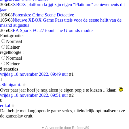
3
06/08
XBOX platform krijgt zijn eigen "Platinum" achievements dit
jaar
1
06/08
Forensics: Crime Scene Detective
1
05/08
Nieuwe XBOX Game Pass titels voor de eerste helft van de
maand augustus
3
05/08
EA Sports FC 27 toont The Grounds-modus
Font-grootte:
Normaal
Kleiner
regelhoogte :
Normaal
Kleiner
9 reacties
vrijdag 18 november 2022, 09:49 uur
#1
1
-Shinigami-
Over paar jaar hoef je nog aleen je eigen popje te kiezen .. klaar..
vrijdag 18 november 2022, 09:51 uur
#2
0
erikal
Dat heb je met langlopende game series, uiteindelijk optimaliseren ze
de gameplay eruit.
▼ Advertentie door Refinery89