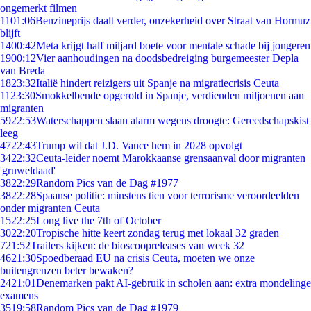
ongemerkt filmen
11
01:06
Benzineprijs daalt verder, onzekerheid over Straat van Hormuz
blijft
14
00:42
Meta krijgt half miljard boete voor mentale schade bij jongeren
19
00:12
Vier aanhoudingen na doodsbedreiging burgemeester Depla
van Breda
18
23:32
Italië hindert reizigers uit Spanje na migratiecrisis Ceuta
11
23:30
Smokkelbende opgerold in Spanje, verdienden miljoenen aan
migranten
59
22:53
Waterschappen slaan alarm wegens droogte: Gereedschapskist
leeg
47
22:43
Trump wil dat J.D. Vance hem in 2028 opvolgt
34
22:32
Ceuta-leider noemt Marokkaanse grensaanval door migranten
'gruweldaad'
38
22:29
Random Pics van de Dag #1977
38
22:28
Spaanse politie: minstens tien voor terrorisme veroordeelden
onder migranten Ceuta
15
22:25
Long live the 7th of October
30
22:20
Tropische hitte keert zondag terug met lokaal 32 graden
7
21:52
Trailers kijken: de bioscoopreleases van week 32
46
21:30
Spoedberaad EU na crisis Ceuta, moeten we onze
buitengrenzen beter bewaken?
24
21:01
Denemarken pakt AI-gebruik in scholen aan: extra mondelinge
examens
35
19:58
Random Pics van de Dag #1979