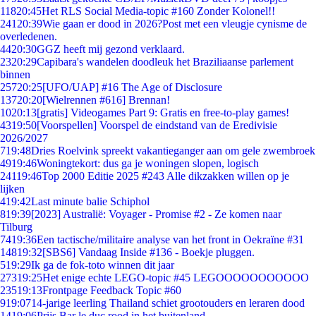
118
20:45
Het RLS Social Media-topic #160 Zonder Kolonel!!
241
20:39
Wie gaan er dood in 2026?Post met een vleugje cynisme de
overledenen.
44
20:30
GGZ heeft mij gezond verklaard.
23
20:29
Capibara's wandelen doodleuk het Braziliaanse parlement
binnen
257
20:25
[UFO/UAP] #16 The Age of Disclosure
137
20:20
[Wielrennen #616] Brennan!
10
20:13
[gratis] Videogames Part 9: Gratis en free-to-play games!
43
19:50
[Voorspellen] Voorspel de eindstand van de Eredivisie
2026/2027
7
19:48
Dries Roelvink spreekt vakantieganger aan om gele zwembroek
49
19:46
Woningtekort: dus ga je woningen slopen, logisch
241
19:46
Top 2000 Editie 2025 #243 Alle dikzakken willen op je
lijken
4
19:42
Last minute balie Schiphol
8
19:39
[2023] Australië: Voyager - Promise #2 - Ze komen naar
Tilburg
74
19:36
Een tactische/militaire analyse van het front in Oekraïne #31
148
19:32
[SBS6] Vandaag Inside #136 - Boekje pluggen.
5
19:29
Ik ga de fok-toto winnen dit jaar
273
19:25
Het enige echte LEGO-topic #45 LEGOOOOOOOOOOO
235
19:13
Frontpage Feedback Topic #60
9
19:07
14-jarige leerling Thailand schiet grootouders en leraren dood
14
19:06
Prijs Bar le duc rood in het buitenland