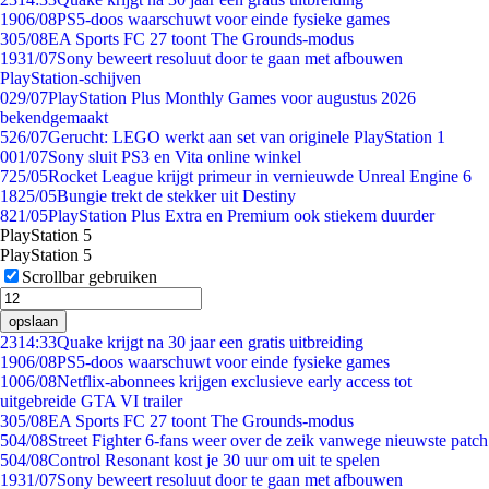
19
06/08
PS5-doos waarschuwt voor einde fysieke games
3
05/08
EA Sports FC 27 toont The Grounds-modus
19
31/07
Sony beweert resoluut door te gaan met afbouwen
PlayStation-schijven
0
29/07
PlayStation Plus Monthly Games voor augustus 2026
bekendgemaakt
5
26/07
Gerucht: LEGO werkt aan set van originele PlayStation 1
0
01/07
Sony sluit PS3 en Vita online winkel
7
25/05
Rocket League krijgt primeur in vernieuwde Unreal Engine 6
18
25/05
Bungie trekt de stekker uit Destiny
8
21/05
PlayStation Plus Extra en Premium ook stiekem duurder
PlayStation 5
PlayStation 5
Scrollbar gebruiken
opslaan
23
14:33
Quake krijgt na 30 jaar een gratis uitbreiding
19
06/08
PS5-doos waarschuwt voor einde fysieke games
10
06/08
Netflix-abonnees krijgen exclusieve early access tot
uitgebreide GTA VI trailer
3
05/08
EA Sports FC 27 toont The Grounds-modus
5
04/08
Street Fighter 6-fans weer over de zeik vanwege nieuwste patch
5
04/08
Control Resonant kost je 30 uur om uit te spelen
19
31/07
Sony beweert resoluut door te gaan met afbouwen