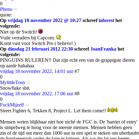
0
Pheno
quote:
Op
vrijdag 18 november 2022 @ 10:27
schreef
laforest
het
volgende:
Niet op de Switch!
Vuile verraders bij Capcom.
Komt vast voor Switch Pro ( believe! )
Op
dinsdag 21 februari 2012 22:30
schreef
JoanFranka
het
volgende:
PINGUINS RULEREN!! Dat zijn echt een van de grappigste dieren
op aarde hahahaa
vrijdag 18 november 2022, 14:01 uur
#7
0
MylittleTony
Snowflake shit.
vrijdag 18 november 2022, 17:06 uur
#8
0
FuckMijzelf
Street Fighter 6, Tekken 8, Project L. Let them come!!
Mensen weten blijkbaar niet hoe niché de FGC is. De 'barrier of entry'
is simpelweg te hoog voor de meeste mensen. Mensen hebben geen
zin of de tijd om meer dan 1000 uur in een spel te steken om uberhaubt
de fundamentals onder de knie te krijgen. Als we die lat een beetje