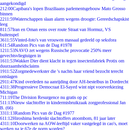
aangekondigd
2
12:00
Capibara's lopen Braziliaans parlementsgebouw Mato Grosso
binnen
22
11:59
Waterschappen slaan alarm wegens droogte: Gereedschapskist
leeg
8
11:57
Iran en Oman eens over route Straat van Hormuz, VS
buitenspel
36
11:55
Vinted-foto's van vrouwen massaal gedeeld op seksfora
6
11:54
Random Pics van de Dag #1978
12
11:53
NAVO zet wegens Russische provocatie 250% meer
gevechtsvliegtuigen in
16
11:53
Wakker Dier dient klacht in tegen insectenfabriek Protix om
duurzaamheidsclaims
19
11:52
Zorgmedewerkster die 's nachts haar vriend bezocht terecht
ontslagen
29
11:47
Kind overleden na aanrijding door AH-bestelbus in Dordrecht
43
11:38
Progressieve Democraat El-Sayed wint nipt voorverkiezing
Michigan
7
11:19
The Division Resurgence nu gratis op pc
5
11:13
Nieuw slachtoffer in kindermisbruikzaak zorgprofessional Jan
B. (66)
33
11:13
Random Pics van de Dag #1977
6
11:12
Hiroshima herdenkt slachtoffers atoombom, 81 jaar later
43
11:10
Doorwerken na AOW-leeftijd vaker vastgelegd in cao's, moet
werken na je 67e de norm worden?