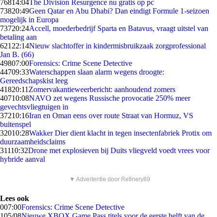
768
14:04
The Division Resurgence nu gratis op pc
738
20:49
Geen Qatar en Abu Dhabi? Dan eindigt Formule 1-seizoen
mogelijk in Europa
737
20:24
Accell, moederbedrijf Sparta en Batavus, vraagt uitstel van
betaling aan
621
22:14
Nieuw slachtoffer in kindermisbruikzaak zorgprofessional
Jan B. (66)
498
07:00
Forensics: Crime Scene Detective
447
09:33
Waterschappen slaan alarm wegens droogte:
Gereedschapskist leeg
418
20:11
Zomervakantieweerbericht: aanhoudend zomers
407
10:08
NAVO zet wegens Russische provocatie 250% meer
gevechtsvliegtuigen in
372
10:16
Iran en Oman eens over route Straat van Hormuz, VS
buitenspel
320
10:28
Wakker Dier dient klacht in tegen insectenfabriek Protix om
duurzaamheidsclaims
311
10:32
Drone met explosieven bij Duits vliegveld voedt vrees voor
hybride aanval
▼ Advertentie door Refinery89
Lees ook
0
07:00
Forensics: Crime Scene Detective
1
05/08
Nieuwe XBOX Game Pass titels voor de eerste helft van de