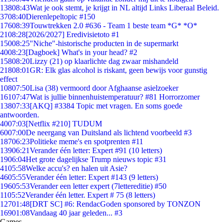
138
08:43
Wat je ook stemt, je krijgt in NL altijd Links Liberaal Beleid.
37
08:40
Dierenlepeltopic #150
176
08:39
Touwtrekken 2.0 #636 - Team 1 beste team *G* *O*
21
08:28
[2026/2027] Eredivisietoto #1
150
08:25
"Niche"-historische producten in de supermarkt
40
08:23
[Dagboek] What's in your head? #2
158
08:20
Lizzy (21) op klaarlichte dag zwaar mishandeld
218
08:01
GR: Elk glas alcohol is riskant, geen bewijs voor gunstig
effect
108
07:50
Lisa (38) vermoord door Afghaanse asielzoeker
161
07:47
Wat is jullie binnenhuistemperatuur? #81 Horrorzomer
138
07:33
[AKQ] #3384 Topic met vragen. En soms goede
antwoorden.
40
07:03
[Netflix #210] TUDUM
60
07:00
De neergang van Duitsland als lichtend voorbeeld #3
187
06:23
Politieke meme's en spotprenten #11
139
06:21
Verander één letter: Expert #91 (10 letters)
19
06:04
Het grote dagelijkse Trump nieuws topic #31
41
05:58
Welke accu's? en halen uit Asie?
46
05:55
Verander één letter: Expert #143 (9 letters)
196
05:53
Verander een letter expert (7lettereditie) #50
11
05:52
Verander één letter. Expert # 75 (8 letters)
127
01:48
[DRT SC] #6: RendacGoden sponsored by TONZON
169
01:08
Vandaag 40 jaar geleden... #3
Games