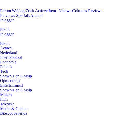
Forum
Weblog
Zoek
Actieve Items
Nieuws
Columns
Reviews
Previews
Specials
Archief
Inloggen
fok.nl
Inloggen
fok.nl
Actueel
Nederland
Internationaal
Economie
Politiek
Tech
Showbiz en Gossip
Opmerkelijk
Entertainment
Showbiz en Gossip
Muziek
Film
Televisie
Media & Cultuur
Bioscoopagenda