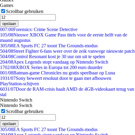
Games
Scrollbar gebruiken
opslaan
0
07:00
Forensics: Crime Scene Detective
1
05/08
Nieuwe XBOX Game Pass titels voor de eerste helft van de
maand augustus
3
05/08
EA Sports FC 27 toont The Grounds-modus
5
04/08
Street Fighter 6-fans weer over de zeik vanwege nieuwste patch
5
04/08
Control Resonant kost je 30 uur om uit te spelen
2
04/08
Apex Legends stopt vandaag op Nintendo Switch
17
02/08
XBOX Series in Europa tot 200 euro duurder
0
01/08
Batman-game Chronicles nu gratis speelbaar op Luna
19
31/07
Sony beweert resoluut door te gaan met afbouwen
PlayStation-schijven
60
31/07
Door de RAM-crisis haalt AMD de 4GB-videokaart terug van
stal
Nintendo Switch
Nintendo Switch
Scrollbar gebruiken
opslaan
3
05/08
EA Sports FC 27 toont The Grounds-modus
2
04/08
Apex Legends stopt vandaag op Nintendo Switch