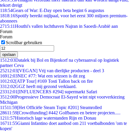
tekort dreigt
1
18:54
Gears of War: E-Day open beta begint 6 augustus
18
18:16
Spotify bereikt mijlpaal, voor het eerst 300 miljoen premium-
abonnees
27
15:11
Houthi's vallen luchthaven Najran in Saoedi-Arabië aan
Forum
Forum
Scrollbar gebruiken
opslaan
15
12:03
Datalek bij Bol en Bijenkorf na cyberaanval op logistiek
partner Ceva
252
12:03
[VEGAN] Vrij van dierlijke producten - deel 3
169
12:03
NEC #77: Wat een seizoen is dit zeg
10
12:02
[ATP Tour] #169 Tosti Tallon back on fire
33
12:02
GGZ heeft mij gezond verklaard.
233
12:01
[INFLUENCERS #294] supermarkt Safari
35
12:00
Progressieve Democraat El-Sayed wint nipt voorverkiezing
Michigan
115
11:59
[Het Officiële Steam Topic #201] Steamrolled
286
11:59
[Crowdfunding] #442 Golfbanen en betere projecten.....
12
11:57
Historisch lage waterstanden Rijn en Donau
167
11:55
Gianni Infantino doet aanbod om 211 voetbalbonden 'om te
kopen'