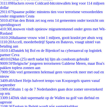
31
11:09
Hackers roven Coldcard-bitcoinwallets leeg voor 114 miljoen
dollar
29
11:07
Spaanse politie: minstens tien voor terrorisme veroordeelden
onder migranten Ceuta
50
10:45
Van den Brink zet nog eens 14 gemeenten onder toezicht om
spreidingswet
4
10:30
Litouwen vindt opnieuw migrantentunnel onder grens met Wit-
Rusland
16
10:26
Italiaanse vrouw wint 1 miljoen, gooit kraslot per abuis weg
11
10:20
Accell, moederbedrijf Sparta en Batavus, vraagt uitstel van
betaling aan
16
10:14
Datalek bij Bol en de Bijenkorf na cyberaanval op logistiek
partner Ceva
48
10:02
Man (25) sterft nadat hij lijm als condoom gebruikt
90
09:59
'Belgische' jongeren terroriseren Galderse Meren, maar Boa's
pakken topless zonnen aan
79
09:56
In veel gemeenten helemaal geen vuurwerk meer met oud en
nieuw
34
09:49
Albert Heijn halveert tempo van Koopzegels sparen vanaf
september
19
09:45
Ruim 1 op de 7 Nederlanders gaan deze zomer onverzekerd
op reis
33
09:14
Dirk sluit supermarkt op de Wallen na golf van diefstal en
agressie
21
08:36
Tanken in België wordt nóg aantrekkelijker