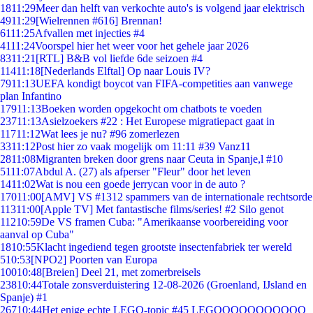
18
11:29
Meer dan helft van verkochte auto's is volgend jaar elektrisch
49
11:29
[Wielrennen #616] Brennan!
61
11:25
Afvallen met injecties #4
41
11:24
Voorspel hier het weer voor het gehele jaar 2026
83
11:21
[RTL] B&B vol liefde 6de seizoen #4
114
11:18
[Nederlands Elftal] Op naar Louis IV?
79
11:13
UEFA kondigt boycot van FIFA-competities aan vanwege
plan Infantino
179
11:13
Boeken worden opgekocht om chatbots te voeden
237
11:13
Asielzoekers #22 : Het Europese migratiepact gaat in
117
11:12
Wat lees je nu? #96 zomerlezen
33
11:12
Post hier zo vaak mogelijk om 11:11 #39 Vanz11
28
11:08
Migranten breken door grens naar Ceuta in Spanje,l #10
51
11:07
Abdul A. (27) als afperser "Fleur" door het leven
14
11:02
Wat is nou een goede jerrycan voor in de auto ?
170
11:00
[AMV] VS #1312 spammers van de internationale rechtsorde
113
11:00
[Apple TV] Met fantastische films/series! #2 Silo genot
112
10:59
De VS framen Cuba: "Amerikaanse voorbereiding voor
aanval op Cuba"
18
10:55
Klacht ingediend tegen grootste insectenfabriek ter wereld
5
10:53
[NPO2] Poorten van Europa
100
10:48
[Breien] Deel 21, met zomerbreisels
238
10:44
Totale zonsverduistering 12-08-2026 (Groenland, IJsland en
Spanje) #1
267
10:44
Het enige echte LEGO-topic #45 LEGOOOOOOOOOOO