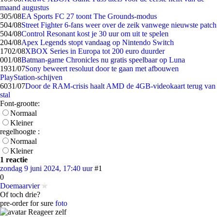
maand augustus
3
05/08
EA Sports FC 27 toont The Grounds-modus
5
04/08
Street Fighter 6-fans weer over de zeik vanwege nieuwste patch
5
04/08
Control Resonant kost je 30 uur om uit te spelen
2
04/08
Apex Legends stopt vandaag op Nintendo Switch
17
02/08
XBOX Series in Europa tot 200 euro duurder
0
01/08
Batman-game Chronicles nu gratis speelbaar op Luna
19
31/07
Sony beweert resoluut door te gaan met afbouwen
PlayStation-schijven
60
31/07
Door de RAM-crisis haalt AMD de 4GB-videokaart terug van
stal
Font-grootte:
Normaal
Kleiner
regelhoogte :
Normaal
Kleiner
1 reactie
zondag 9 juni 2024, 17:40 uur
#1
0
Doemaarvier
Of toch drie?
pre-order for sure
foto
Reageer zelf