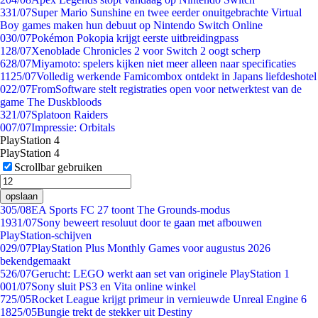
3
31/07
Super Mario Sunshine en twee eerder onuitgebrachte Virtual
Boy games maken hun debuut op Nintendo Switch Online
0
30/07
Pokémon Pokopia krijgt eerste uitbreidingpass
1
28/07
Xenoblade Chronicles 2 voor Switch 2 oogt scherp
6
28/07
Miyamoto: spelers kijken niet meer alleen naar specificaties
11
25/07
Volledig werkende Famicombox ontdekt in Japans liefdeshotel
0
22/07
FromSoftware stelt registraties open voor netwerktest van de
game The Duskbloods
3
21/07
Splatoon Raiders
0
07/07
Impressie: Orbitals
PlayStation 4
PlayStation 4
Scrollbar gebruiken
opslaan
3
05/08
EA Sports FC 27 toont The Grounds-modus
19
31/07
Sony beweert resoluut door te gaan met afbouwen
PlayStation-schijven
0
29/07
PlayStation Plus Monthly Games voor augustus 2026
bekendgemaakt
5
26/07
Gerucht: LEGO werkt aan set van originele PlayStation 1
0
01/07
Sony sluit PS3 en Vita online winkel
7
25/05
Rocket League krijgt primeur in vernieuwde Unreal Engine 6
18
25/05
Bungie trekt de stekker uit Destiny