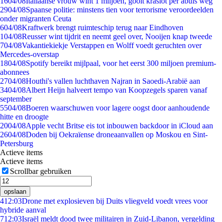
16
04/08
Italiaanse vrouw wint 1 miljoen, gooit kraslot per abuis weg
29
04/08
Spaanse politie: minstens tien voor terrorisme veroordeelden
onder migranten Ceuta
6
04/08
Kraftwerk brengt ruimteschip terug naar Eindhoven
1
04/08
Reusser wint tijdrit en neemt geel over, Nooijen knap tweede
7
04/08
Vakantiekiekje Verstappen en Wolff voedt geruchten over
Mercedes-overstap
18
04/08
Spotify bereikt mijlpaal, voor het eerst 300 miljoen premium-
abonnees
27
04/08
Houthi's vallen luchthaven Najran in Saoedi-Arabië aan
34
04/08
Albert Heijn halveert tempo van Koopzegels sparen vanaf
september
55
04/08
Boeren waarschuwen voor lagere oogst door aanhoudende
hitte en droogte
20
04/08
Apple vecht Britse eis tot inbouwen backdoor in iCloud aan
26
04/08
Doden bij Oekraïense droneaanvallen op Moskou en Sint-
Petersburg
Actieve items
Actieve items
Scrollbar gebruiken
opslaan
4
12:03
Drone met explosieven bij Duits vliegveld voedt vrees voor
hybride aanval
7
12:03
Israël meldt dood twee militairen in Zuid-Libanon, vergelding