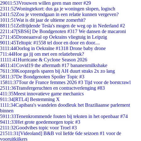
290
11:53
Vrouwen willen geen man meer #29
23
11:52
Woningtekort: dus ga je woningen slopen, logisch
24
11:52
Zou je vreemdgaan in een relatie kunnen vergeven?
10
11:51
Wat is dit jaar de ultieme zomerhit?
88
11:51
Zelfrijdende Tesla's mogen de weg op in Nederland #2
22
11:47
[SBS6] De Bondgenoten #317 We dansen de macaroni
27
11:45
Droneaanval op Oekrains vliegtuig in Leipzig
90
11:45
Teltopic #1558 tel door en door en door....
31
11:44
Oorlog in Oekraïne #1318 Drone baby drone
7
11:44
Hoe ga jij om met een relatiebreuk?
111
11:41
Hurricane & Cyclone Season 2026
46
11:41
Covid19 the aftermath #17 bananenmilkshake
76
11:39
Koopzegels sparen bij AH duurt straks 2x zo lang
58
11:37
De Bondgenoten Spoiler Topic #3
158
11:37
Tour de France femmes 2026 #3 Tijd voor de borstcrawl
25
11:36
Transfergeruchten en contractverlenging #83
4
11:35
Meest innovatieve game mechanics
9
11:34
[RTL4] Bestemming X
11
11:34
Capibara's wandelen doodleuk het Braziliaanse parlement
binnen
59
11:33
Tenenkrommende fouten bij teksten in het openbaar #74
94
11:33
Het grote goedemorgen topic #3
21
11:32
Goodvibes topic voor Troel #3
215
11:31
[Videoland] B&B vol liefde 6de seizoen #1 voor de
vooruitkijkers