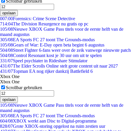
Scrollbar gebruiken
opslaan
0
07:00
Forensics: Crime Scene Detective
7
14:04
The Division Resurgence nu gratis op pc
1
05/08
Nieuwe XBOX Game Pass titels voor de eerste helft van de
maand augustus
3
05/08
EA Sports FC 27 toont The Grounds-modus
1
05/08
Gears of War: E-Day open beta begint 6 augustus
5
04/08
Street Fighter 6-fans weer over de zeik vanwege nieuwste patch
5
04/08
Control Resonant kost je 30 uur om uit te spelen
3
31/07
Speel psychiater in Rideshare Stimulator
4
31/07
The Elder Scrolls Online stelt grote content uit naar 2027
4
31/07
Topman EA nog rijker dankzij Battlefield 6
Xbox One
Xbox One
Scrollbar gebruiken
opslaan
1
05/08
Nieuwe XBOX Game Pass titels voor de eerste helft van de
maand augustus
3
05/08
EA Sports FC 27 toont The Grounds-modus
6
04/08
XBOX werkt aan Disc to Digital-programma
8
28/07
Grote XBOX-storing opgelost na ruim zestien uur