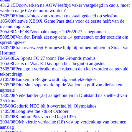
43
12:15
Doorwerken na AOW-leeftijd vaker vastgelegd in cao's, moet
werken na je 67e de norm worden?
36
05/08
Vinted-foto's van vrouwen massaal gedeeld op seksfora
1
05/08
Nieuwe XBOX Game Pass titels voor de eerste helft van de
maand augustus
2
05/08
De FOK!Voetbalmanager 2026/2027 is begonnen
50
05/08
Van den Brink zet nog eens 14 gemeenten onder toezicht om
spreidingswet
18
05/08
Iran overweegt Europese hulp bij ruimen mijnen in Straat van
Hormuz
3
05/08
EA Sports FC 27 toont The Grounds-modus
1
05/08
Gears of War: E-Day open beta begint 6 augustus
36
05/08
Pentagon verbruikt meer raketten dan kan worden aangevuld,
tekort dreigt
21
05/08
Tanken in België wordt nóg aantrekkelijker
33
05/08
Dirk sluit supermarkt op de Wallen na golf van diefstal en
agressie
13
05/08
Nederlander (23) aangehouden in Duitsland na snelheid van
235 km/u
3
05/08
Gedurfd NEC blijft overeind bij Olympiakos
14
05/08
Long live the 7th of October
12
05/08
Random Pics van de Dag #1976
20
04/08
OM: vierde verdachte (18) vast op verdenking van beramen
aanslag