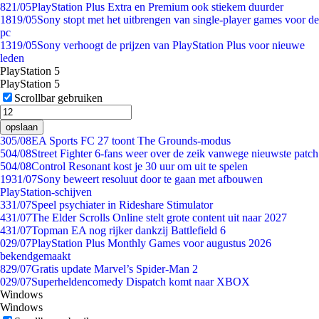
8
21/05
PlayStation Plus Extra en Premium ook stiekem duurder
18
19/05
Sony stopt met het uitbrengen van single-player games voor de
pc
13
19/05
Sony verhoogt de prijzen van PlayStation Plus voor nieuwe
leden
PlayStation 5
PlayStation 5
Scrollbar gebruiken
opslaan
3
05/08
EA Sports FC 27 toont The Grounds-modus
5
04/08
Street Fighter 6-fans weer over de zeik vanwege nieuwste patch
5
04/08
Control Resonant kost je 30 uur om uit te spelen
19
31/07
Sony beweert resoluut door te gaan met afbouwen
PlayStation-schijven
3
31/07
Speel psychiater in Rideshare Stimulator
4
31/07
The Elder Scrolls Online stelt grote content uit naar 2027
4
31/07
Topman EA nog rijker dankzij Battlefield 6
0
29/07
PlayStation Plus Monthly Games voor augustus 2026
bekendgemaakt
8
29/07
Gratis update Marvel’s Spider-Man 2
0
29/07
Superheldencomedy Dispatch komt naar XBOX
Windows
Windows