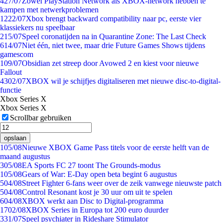
4
27/07
Zowel PlayStation Network als XBOX-network hebben te
kampen met netwerkproblemen
12
22/07
Xbox brengt backward compatibility naar pc, eerste vier
klassiekers nu speelbaar
2
15/07
Speel coronatijden na in Quarantine Zone: The Last Check
6
14/07
Niet één, niet twee, maar drie Future Games Shows tijdens
gamescom
1
09/07
Obsidian zet streep door Avowed 2 en kiest voor nieuwe
Fallout
43
02/07
XBOX wil je schijfjes digitaliseren met nieuwe disc-to-digital-
functie
Xbox Series X
Xbox Series X
Scrollbar gebruiken
opslaan
1
05/08
Nieuwe XBOX Game Pass titels voor de eerste helft van de
maand augustus
3
05/08
EA Sports FC 27 toont The Grounds-modus
1
05/08
Gears of War: E-Day open beta begint 6 augustus
5
04/08
Street Fighter 6-fans weer over de zeik vanwege nieuwste patch
5
04/08
Control Resonant kost je 30 uur om uit te spelen
6
04/08
XBOX werkt aan Disc to Digital-programma
17
02/08
XBOX Series in Europa tot 200 euro duurder
3
31/07
Speel psychiater in Rideshare Stimulator