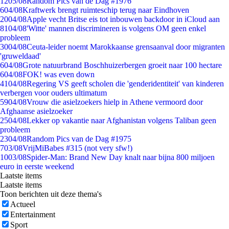
12
05/08
Random Pics van de Dag #1976
6
04/08
Kraftwerk brengt ruimteschip terug naar Eindhoven
20
04/08
Apple vecht Britse eis tot inbouwen backdoor in iCloud aan
81
04/08
'Witte' mannen discrimineren is volgens OM geen enkel
probleem
30
04/08
Ceuta-leider noemt Marokkaanse grensaanval door migranten
'gruweldaad'
6
04/08
Grote natuurbrand Boschhuizerbergen groeit naar 100 hectare
6
04/08
FOK! was even down
41
04/08
Regering VS geeft scholen die 'genderidentiteit' van kinderen
verbergen voor ouders ultimatum
59
04/08
Vrouw die asielzoekers hielp in Athene vermoord door
Afghaanse asielzoeker
25
04/08
Lekker op vakantie naar Afghanistan volgens Taliban geen
probleem
23
04/08
Random Pics van de Dag #1975
7
03/08
VrijMiBabes #315 (not very sfw!)
10
03/08
Spider-Man: Brand New Day knalt naar bijna 800 miljoen
euro in eerste weekend
Laatste items
Laatste items
Toon berichten uit deze thema's
Actueel
Entertainment
Sport