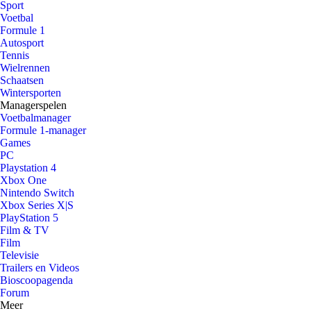
Sport
Voetbal
Formule 1
Autosport
Tennis
Wielrennen
Schaatsen
Wintersporten
Managerspelen
Voetbalmanager
Formule 1-manager
Games
PC
Playstation 4
Xbox One
Nintendo Switch
Xbox Series X|S
PlayStation 5
Film & TV
Film
Televisie
Trailers en Videos
Bioscoopagenda
Forum
Meer