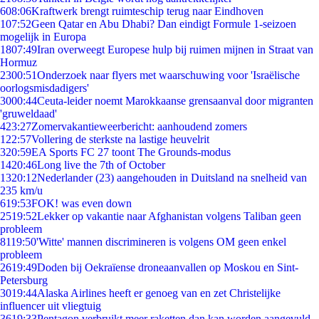
6
08:06
Kraftwerk brengt ruimteschip terug naar Eindhoven
1
07:52
Geen Qatar en Abu Dhabi? Dan eindigt Formule 1-seizoen
mogelijk in Europa
18
07:49
Iran overweegt Europese hulp bij ruimen mijnen in Straat van
Hormuz
23
00:51
Onderzoek naar flyers met waarschuwing voor 'Israëlische
oorlogsmisdadigers'
30
00:44
Ceuta-leider noemt Marokkaanse grensaanval door migranten
'gruweldaad'
4
23:27
Zomervakantieweerbericht: aanhoudend zomers
1
22:57
Vollering de sterkste na lastige heuvelrit
3
20:59
EA Sports FC 27 toont The Grounds-modus
14
20:46
Long live the 7th of October
13
20:12
Nederlander (23) aangehouden in Duitsland na snelheid van
235 km/u
6
19:53
FOK! was even down
25
19:52
Lekker op vakantie naar Afghanistan volgens Taliban geen
probleem
81
19:50
'Witte' mannen discrimineren is volgens OM geen enkel
probleem
26
19:49
Doden bij Oekraïense droneaanvallen op Moskou en Sint-
Petersburg
30
19:44
Alaska Airlines heeft er genoeg van en zet Christelijke
influencer uit vliegtuig
36
19:33
Pentagon verbruikt meer raketten dan kan worden aangevuld,