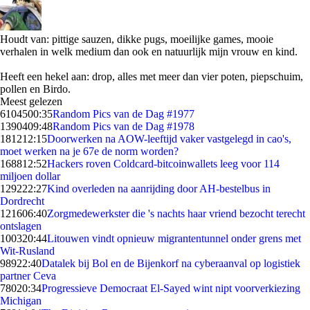
Houdt van: pittige sauzen, dikke pugs, moeilijke games, mooie
verhalen in welk medium dan ook en natuurlijk mijn vrouw en kind.
Heeft een hekel aan: drop, alles met meer dan vier poten, piepschuim,
pollen en Birdo.
Meest gelezen
61045
00:35
Random Pics van de Dag #1977
13904
09:48
Random Pics van de Dag #1978
1812
12:15
Doorwerken na AOW-leeftijd vaker vastgelegd in cao's,
moet werken na je 67e de norm worden?
1688
12:52
Hackers roven Coldcard-bitcoinwallets leeg voor 114
miljoen dollar
1292
22:27
Kind overleden na aanrijding door AH-bestelbus in
Dordrecht
1216
06:40
Zorgmedewerkster die 's nachts haar vriend bezocht terecht
ontslagen
1003
20:44
Litouwen vindt opnieuw migrantentunnel onder grens met
Wit-Rusland
989
22:40
Datalek bij Bol en de Bijenkorf na cyberaanval op logistiek
partner Ceva
780
20:34
Progressieve Democraat El-Sayed wint nipt voorverkiezing
Michigan