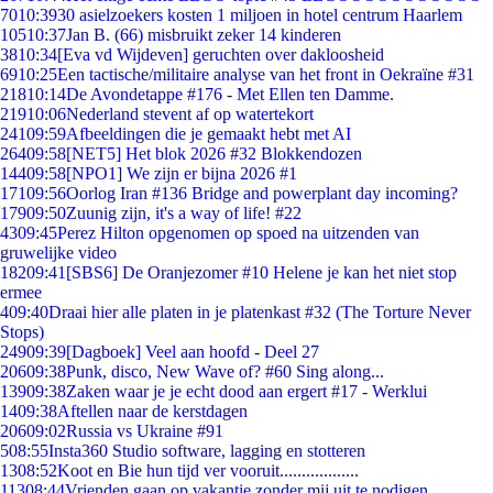
70
10:39
30 asielzoekers kosten 1 miljoen in hotel centrum Haarlem
105
10:37
Jan B. (66) misbruikt zeker 14 kinderen
38
10:34
[Eva vd Wijdeven] geruchten over dakloosheid
69
10:25
Een tactische/militaire analyse van het front in Oekraïne #31
218
10:14
De Avondetappe #176 - Met Ellen ten Damme.
219
10:06
Nederland stevent af op watertekort
241
09:59
Afbeeldingen die je gemaakt hebt met AI
264
09:58
[NET5] Het blok 2026 #32 Blokkendozen
144
09:58
[NPO1] We zijn er bijna 2026 #1
171
09:56
Oorlog Iran #136 Bridge and powerplant day incoming?
179
09:50
Zuunig zijn, it's a way of life! #22
43
09:45
Perez Hilton opgenomen op spoed na uitzenden van
gruwelijke video
182
09:41
[SBS6] De Oranjezomer #10 Helene je kan het niet stop
ermee
4
09:40
Draai hier alle platen in je platenkast #32 (The Torture Never
Stops)
249
09:39
[Dagboek] Veel aan hoofd - Deel 27
206
09:38
Punk, disco, New Wave of? #60 Sing along...
139
09:38
Zaken waar je je echt dood aan ergert #17 - Werklui
14
09:38
Aftellen naar de kerstdagen
206
09:02
Russia vs Ukraine #91
5
08:55
Insta360 Studio software, lagging en stotteren
13
08:52
Koot en Bie hun tijd ver vooruit..................
113
08:44
Vrienden gaan op vakantie zonder mij uit te nodigen