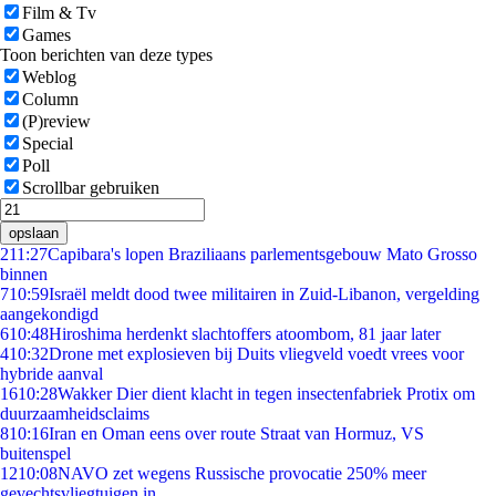
Film & Tv
Games
Toon berichten van deze types
Weblog
Column
(P)review
Special
Poll
Scrollbar gebruiken
opslaan
2
11:27
Capibara's lopen Braziliaans parlementsgebouw Mato Grosso
binnen
7
10:59
Israël meldt dood twee militairen in Zuid-Libanon, vergelding
aangekondigd
6
10:48
Hiroshima herdenkt slachtoffers atoombom, 81 jaar later
4
10:32
Drone met explosieven bij Duits vliegveld voedt vrees voor
hybride aanval
16
10:28
Wakker Dier dient klacht in tegen insectenfabriek Protix om
duurzaamheidsclaims
8
10:16
Iran en Oman eens over route Straat van Hormuz, VS
buitenspel
12
10:08
NAVO zet wegens Russische provocatie 250% meer
gevechtsvliegtuigen in