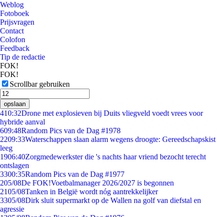
Weblog
Fotoboek
Prijsvragen
Contact
Colofon
Feedback
Tip de redactie
FOK!
FOK!
Scrollbar gebruiken
opslaan
4
10:32
Drone met explosieven bij Duits vliegveld voedt vrees voor
hybride aanval
6
09:48
Random Pics van de Dag #1978
22
09:33
Waterschappen slaan alarm wegens droogte: Gereedschapskist
leeg
19
06:40
Zorgmedewerkster die 's nachts haar vriend bezocht terecht
ontslagen
33
00:35
Random Pics van de Dag #1977
2
05/08
De FOK!Voetbalmanager 2026/2027 is begonnen
21
05/08
Tanken in België wordt nóg aantrekkelijker
33
05/08
Dirk sluit supermarkt op de Wallen na golf van diefstal en
agressie