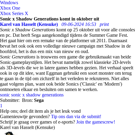
Windows
Xbox One
Xbox Series X
Sonic x Shadow Generations komt in oktober uit
Karel van Hasselt (Kensuke)
09-06-2024 16:53
print
Sonic x Shadow Generations
komt op 25 oktober uit voor alle consoles
en pc. Dat heeft Sega aangekondigd tijdens de Summer Game Fest.
Het gaat hier om een remake van de platformer uit 2011. Daarnaast
bevat het ook ook een volledige nieuwe campaign met Shadow in de
hoofdrol, het is dus een mix van nieuw en oud.
Sonic Generations
is trouwens een game die gebruikmaakt van beide
Sonic-gameplaystijlen. Het bevat namelijk zowel klassieke 2D-levels
als 3D-levels die we in latere games hebben gezien. Het verhaal speelt
ook in op dit idee, want Eggman gebruikt een soort monster om terug
te gaan in de tijd om zichzelf in het verleden te rekruteren. Niet alles
gaat volgens plan, want ook beide Sonics ('Classic' en 'Modern')
ontmoeten elkaar en besluiten om samen te werken.
sonic
sonic x shadow generations
Submitter:
Bron:
Sega
1
Help ons; deel dit item als je het leuk vond
Gamenieuwtje gevonden?
Tip ons dan via de submit!
Schrijf je graag over games of e-sports?
Join the gamescrew!
Karel van Hasselt (Kensuke)