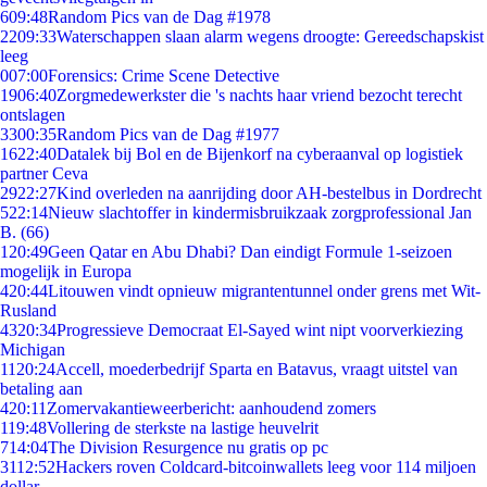
6
09:48
Random Pics van de Dag #1978
22
09:33
Waterschappen slaan alarm wegens droogte: Gereedschapskist
leeg
0
07:00
Forensics: Crime Scene Detective
19
06:40
Zorgmedewerkster die 's nachts haar vriend bezocht terecht
ontslagen
33
00:35
Random Pics van de Dag #1977
16
22:40
Datalek bij Bol en de Bijenkorf na cyberaanval op logistiek
partner Ceva
29
22:27
Kind overleden na aanrijding door AH-bestelbus in Dordrecht
5
22:14
Nieuw slachtoffer in kindermisbruikzaak zorgprofessional Jan
B. (66)
1
20:49
Geen Qatar en Abu Dhabi? Dan eindigt Formule 1-seizoen
mogelijk in Europa
4
20:44
Litouwen vindt opnieuw migrantentunnel onder grens met Wit-
Rusland
43
20:34
Progressieve Democraat El-Sayed wint nipt voorverkiezing
Michigan
11
20:24
Accell, moederbedrijf Sparta en Batavus, vraagt uitstel van
betaling aan
4
20:11
Zomervakantieweerbericht: aanhoudend zomers
1
19:48
Vollering de sterkste na lastige heuvelrit
7
14:04
The Division Resurgence nu gratis op pc
31
12:52
Hackers roven Coldcard-bitcoinwallets leeg voor 114 miljoen
dollar