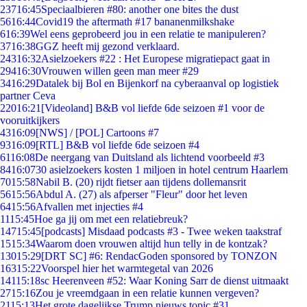
237
16:45
Speciaalbieren #80: another one bites the dust
56
16:44
Covid19 the aftermath #17 bananenmilkshake
6
16:39
Wel eens geprobeerd jou in een relatie te manipuleren?
37
16:38
GGZ heeft mij gezond verklaard.
243
16:32
Asielzoekers #22 : Het Europese migratiepact gaat in
294
16:30
Vrouwen willen geen man meer #29
34
16:29
Datalek bij Bol en Bijenkorf na cyberaanval op logistiek
partner Ceva
220
16:21
[Videoland] B&B vol liefde 6de seizoen #1 voor de
vooruitkijkers
43
16:09
[NWS] / [POL] Cartoons #7
93
16:09
[RTL] B&B vol liefde 6de seizoen #4
61
16:08
De neergang van Duitsland als lichtend voorbeeld #3
84
16:07
30 asielzoekers kosten 1 miljoen in hotel centrum Haarlem
70
15:58
Nabil B. (20) rijdt fietser aan tijdens dollemansrit
56
15:56
Abdul A. (27) als afperser "Fleur" door het leven
64
15:56
Afvallen met injecties #4
11
15:45
Hoe ga jij om met een relatiebreuk?
147
15:45
[podcasts] Misdaad podcasts #3 - Twee weken taakstraf
15
15:34
Waarom doen vrouwen altijd hun telly in de kontzak?
130
15:29
[DRT SC] #6: RendacGoden sponsored by TONZON
163
15:22
Voorspel hier het warmtegetal van 2026
141
15:18
sc Heerenveen #52: Waar Koning Sarr de dienst uitmaakt
27
15:16
Zou je vreemdgaan in een relatie kunnen vergeven?
21
15:13
Het grote dagelijkse Trump nieuws topic #31