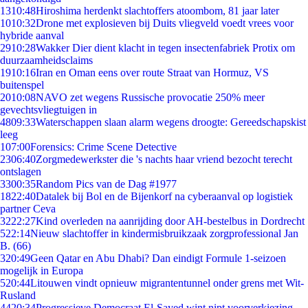
13
10:48
Hiroshima herdenkt slachtoffers atoombom, 81 jaar later
10
10:32
Drone met explosieven bij Duits vliegveld voedt vrees voor
hybride aanval
29
10:28
Wakker Dier dient klacht in tegen insectenfabriek Protix om
duurzaamheidsclaims
19
10:16
Iran en Oman eens over route Straat van Hormuz, VS
buitenspel
20
10:08
NAVO zet wegens Russische provocatie 250% meer
gevechtsvliegtuigen in
48
09:33
Waterschappen slaan alarm wegens droogte: Gereedschapskist
leeg
1
07:00
Forensics: Crime Scene Detective
23
06:40
Zorgmedewerkster die 's nachts haar vriend bezocht terecht
ontslagen
33
00:35
Random Pics van de Dag #1977
18
22:40
Datalek bij Bol en de Bijenkorf na cyberaanval op logistiek
partner Ceva
32
22:27
Kind overleden na aanrijding door AH-bestelbus in Dordrecht
5
22:14
Nieuw slachtoffer in kindermisbruikzaak zorgprofessional Jan
B. (66)
3
20:49
Geen Qatar en Abu Dhabi? Dan eindigt Formule 1-seizoen
mogelijk in Europa
5
20:44
Litouwen vindt opnieuw migrantentunnel onder grens met Wit-
Rusland
44
20:34
Progressieve Democraat El-Sayed wint nipt voorverkiezing