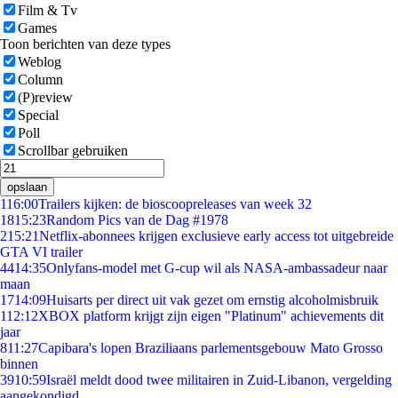
Film & Tv
Games
Toon berichten van deze types
Weblog
Column
(P)review
Special
Poll
Scrollbar gebruiken
opslaan
1
16:00
Trailers kijken: de bioscoopreleases van week 32
18
15:23
Random Pics van de Dag #1978
2
15:21
Netflix-abonnees krijgen exclusieve early access tot uitgebreide
GTA VI trailer
44
14:35
Onlyfans-model met G-cup wil als NASA-ambassadeur naar
maan
17
14:09
Huisarts per direct uit vak gezet om ernstig alcoholmisbruik
1
12:12
XBOX platform krijgt zijn eigen "Platinum" achievements dit
jaar
8
11:27
Capibara's lopen Braziliaans parlementsgebouw Mato Grosso
binnen
39
10:59
Israël meldt dood twee militairen in Zuid-Libanon, vergelding
aangekondigd