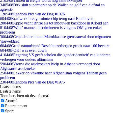
21
05/08
Tanken in België wordt nóg aantrekkelijker
34
05/08
Dirk sluit supermarkt op de Wallen na golf van diefstal en
agressie
12
05/08
Random Pics van de Dag #1976
6
04/08
Kraftwerk brengt ruimteschip terug naar Eindhoven
20
04/08
Apple vecht Britse eis tot inbouwen backdoor in iCloud aan
81
04/08
'Witte' mannen discrimineren is volgens OM geen enkel
probleem
30
04/08
Ceuta-leider noemt Marokkaanse grensaanval door migranten
'gruweldaad'
6
04/08
Grote natuurbrand Boschhuizerbergen groeit naar 100 hectare
6
04/08
FOK! was even down
41
04/08
Regering VS geeft scholen die 'genderidentiteit' van kinderen
verbergen voor ouders ultimatum
59
04/08
Vrouw die asielzoekers hielp in Athene vermoord door
Afghaanse asielzoeker
25
04/08
Lekker op vakantie naar Afghanistan volgens Taliban geen
probleem
23
04/08
Random Pics van de Dag #1975
Laatste items
Laatste items
Toon berichten uit deze thema's
Actueel
Entertainment
Sport