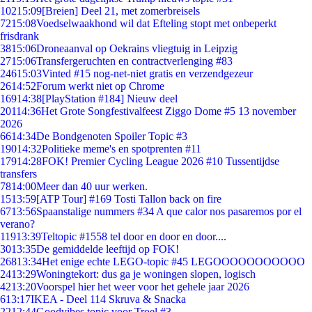
102
15:09
[Breien] Deel 21, met zomerbreisels
72
15:08
Voedselwaakhond wil dat Efteling stopt met onbeperkt
frisdrank
38
15:06
Droneaanval op Oekrains vliegtuig in Leipzig
27
15:06
Transfergeruchten en contractverlenging #83
246
15:03
Vinted #15 nog-net-niet gratis en verzendgezeur
26
14:52
Forum werkt niet op Chrome
169
14:38
[PlayStation #184] Nieuw deel
201
14:36
Het Grote Songfestivalfeest Ziggo Dome #5 13 november
2026
66
14:34
De Bondgenoten Spoiler Topic #3
190
14:32
Politieke meme's en spotprenten #11
179
14:28
FOK! Premier Cycling League 2026 #10 Tussentijdse
transfers
78
14:00
Meer dan 40 uur werken.
15
13:59
[ATP Tour] #169 Tosti Tallon back on fire
67
13:56
Spaanstalige nummers #34 A que calor nos pasaremos por el
verano?
119
13:39
Teltopic #1558 tel door en door en door....
30
13:35
De gemiddelde leeftijd op FOK!
268
13:34
Het enige echte LEGO-topic #45 LEGOOOOOOOOOOO
24
13:29
Woningtekort: dus ga je woningen slopen, logisch
42
13:20
Voorspel hier het weer voor het gehele jaar 2026
6
13:17
IKEA - Deel 114 Skruva & Snacka
22
12:44
Goodvibes topic voor Troel #3