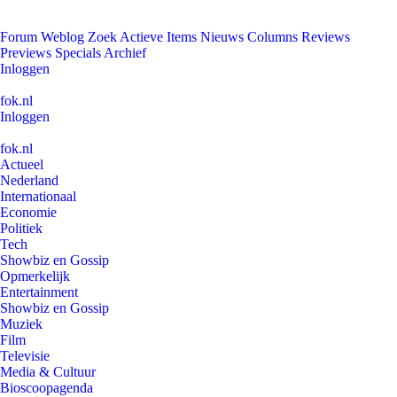
Forum
Weblog
Zoek
Actieve Items
Nieuws
Columns
Reviews
Previews
Specials
Archief
Inloggen
fok.nl
Inloggen
fok.nl
Actueel
Nederland
Internationaal
Economie
Politiek
Tech
Showbiz en Gossip
Opmerkelijk
Entertainment
Showbiz en Gossip
Muziek
Film
Televisie
Media & Cultuur
Bioscoopagenda