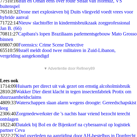
775
10:16
Iran en Oman eens over route Straat van Hormuz, VS
buitenspel
765
10:32
Drone met explosieven bij Duits vliegveld voedt vrees voor
hybride aanval
717
22:14
Nieuw slachtoffer in kindermisbruikzaak zorgprofessional
Jan B. (66)
708
11:27
Capibara's lopen Braziliaans parlementsgebouw Mato Grosso
binnen
698
07:00
Forensics: Crime Scene Detective
655
10:59
Israël meldt dood twee militairen in Zuid-Libanon,
vergelding aangekondigd
▼ Advertentie door Refinery89
Lees ook
17
14:09
Huisarts per direct uit vak gezet om ernstig alcoholmisbruik
28
10:28
Wakker Dier dient klacht in tegen insectenfabriek Protix om
duurzaamheidsclaims
48
09:33
Waterschappen slaan alarm wegens droogte: Gereedschapskist
leeg
23
06:40
Zorgmedewerkster die 's nachts haar vriend bezocht terecht
ontslagen
18
22:40
Datalek bij Bol en de Bijenkorf na cyberaanval op logistiek
partner Ceva
32
22:27
Kind overleden na aanrijding door AH-bestelbus in Dordrecht