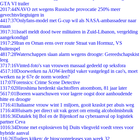
GTA VI trailer
20
17:44
NAVO zet wegens Russische provocatie 250% meer
gevechtsvliegtuigen in
44
17:37
Onlyfans-model met G-cup wil als NASA-ambassadeur naar
maan
39
17:31
Israël meldt dood twee militairen in Zuid-Libanon, vergelding
aangekondigd
19
17:29
Iran en Oman eens over route Straat van Hormuz, VS
buitenspel
48
17:28
Waterschappen slaan alarm wegens droogte: Gereedschapskist
leeg
37
17:16
Vinted-foto's van vrouwen massaal gedeeld op seksfora
45
17:10
Doorwerken na AOW-leeftijd vaker vastgelegd in cao's, moet
werken na je 67e de norm worden?
1
17:07
Forensics: Crime Scene Detective
13
17:02
Hiroshima herdenkt slachtoffers atoombom, 81 jaar later
56
17:01
Boeren waarschuwen voor lagere oogst door aanhoudende
hitte en droogte
17
16:41
Italiaanse vrouw wint 1 miljoen, gooit kraslot per abuis weg
17
16:40
Huisarts per direct uit vak gezet om ernstig alcoholmisbruik
18
16:36
Datalek bij Bol en de Bijenkorf na cyberaanval op logistiek
partner Ceva
10
16:34
Drone met explosieven bij Duits vliegveld voedt vrees voor
hybride aanval
1
16:26
Trailers kijken: de bioscoopreleases van week 32