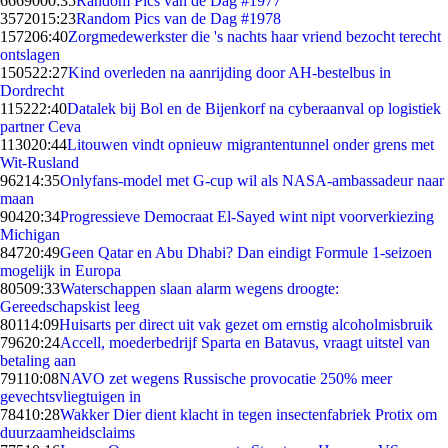
66690
00:35
Random Pics van de Dag #1977
35720
15:23
Random Pics van de Dag #1978
1572
06:40
Zorgmedewerkster die 's nachts haar vriend bezocht terecht
ontslagen
1505
22:27
Kind overleden na aanrijding door AH-bestelbus in
Dordrecht
1152
22:40
Datalek bij Bol en de Bijenkorf na cyberaanval op logistiek
partner Ceva
1130
20:44
Litouwen vindt opnieuw migrantentunnel onder grens met
Wit-Rusland
962
14:35
Onlyfans-model met G-cup wil als NASA-ambassadeur naar
maan
904
20:34
Progressieve Democraat El-Sayed wint nipt voorverkiezing
Michigan
847
20:49
Geen Qatar en Abu Dhabi? Dan eindigt Formule 1-seizoen
mogelijk in Europa
805
09:33
Waterschappen slaan alarm wegens droogte:
Gereedschapskist leeg
801
14:09
Huisarts per direct uit vak gezet om ernstig alcoholmisbruik
796
20:24
Accell, moederbedrijf Sparta en Batavus, vraagt uitstel van
betaling aan
791
10:08
NAVO zet wegens Russische provocatie 250% meer
gevechtsvliegtuigen in
784
10:28
Wakker Dier dient klacht in tegen insectenfabriek Protix om
duurzaamheidsclaims