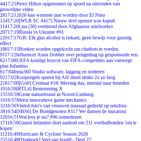
44
17:21
Perez Hilton opgenomen op spoed na uitzenden van
gruwelijke video
28
17:21
2026 kan warmste jaar worden door El Nino
124
17:20
[WLR SC #417] Nieuw deel openen was kaputt
114
17:20
Lisa (38) vermoord door Afghaanse asielzoeker
207
17:19
Russia vs Ukraine #91
220
17:17
GR: Elk glas alcohol is riskant, geen bewijs voor gunstig
effect
188
17:15
Boeken worden opgekocht om chatbots te voeden
91
17:12
Influencer Anna Dobber over pestgedrag op gesponsorde reis
82
17:08
UEFA kondigt boycot van FIFA-competities aan vanwege
plan Infantino
6
17:04
Insta360 Studio software, lagging en stotteren
92
17:02
Koopzegels sparen bij AH duurt straks 2x zo lang
218
17:00
[Golf] Centraal #18: Moving day, meestal naar beneden
10
16:59
[RTL4] Bestemming X
135
16:59
Grote natuurbrand in Noord-Limburg
10
16:57
Meest innovatieve game mechanics
32
16:56
Vinted-foto's van vrouwen massaal gedeeld op seksfora
38
16:54
[SBS6] De Bondgenoten #317 We dansen de macaroni
120
16:51
Wat lees je nu? #96 zomerlezen
171
16:50
Gianni Infantino doet aanbod om 211 voetbalbonden 'om te
kopen'
112
16:49
Hurricane & Cyclone Season 2026
255
16:48
[Dagboek] Veel aan hoofd - Deel 27