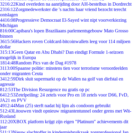
32
16:22
Kind overleden na aanrijding door AH-bestelbus in Dordrecht
23
16:12
Zorgmedewerkster die 's nachts haar vriend bezocht terecht
ontslagen
44
16:08
Progressieve Democraat El-Sayed wint nipt voorverkiezing
Michigan
8
16:00
Capibara's lopen Braziliaans parlementsgebouw Mato Grosso
binnen
36
15:56
Hackers roven Coldcard-bitcoinwallets leeg voor 114 miljoen
dollar
3
15:13
Geen Qatar en Abu Dhabi? Dan eindigt Formule 1-seizoen
mogelijk in Europa
18
14:48
Random Pics van de Dag #1978
31
13:00
Spaanse politie: minstens tien voor terrorisme veroordeelden
onder migranten Ceuta
34
12:59
Dirk sluit supermarkt op de Wallen na golf van diefstal en
agressie
8
12:53
The Division Resurgence nu gratis op pc
64
12:53
Zetelpeiling: 24 zetels voor Pro en 18 zetels voor D66, FvD,
JA21 en PVV
49
12:44
Man (25) sterft nadat hij lijm als condoom gebruikt
5
12:43
Litouwen vindt opnieuw migrantentunnel onder grens met Wit-
Rusland
1
12:20
XBOX platform krijgt zijn eigen "Platinum" achievements dit
jaar
5
11:13
Nieuw slachtoffer in kindermisbruikzaak zorgprofessional Jan