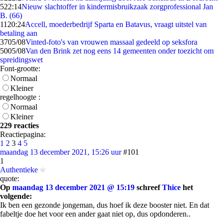
5
22:14
Nieuw slachtoffer in kindermisbruikzaak zorgprofessional Jan
B. (66)
11
20:24
Accell, moederbedrijf Sparta en Batavus, vraagt uitstel van
betaling aan
37
05/08
Vinted-foto's van vrouwen massaal gedeeld op seksfora
50
05/08
Van den Brink zet nog eens 14 gemeenten onder toezicht om
spreidingswet
Font-grootte:
Normaal
Kleiner
regelhoogte :
Normaal
Kleiner
229 reacties
Reactiepagina:
1
2
3
4
5
maandag 13 december 2021, 15:26 uur
#101
1
Authentieke
quote:
Op
maandag 13 december 2021 @ 15:19
schreef
Thice
het
volgende:
Ik ben een gezonde jongeman, dus hoef ik deze booster niet. En dat
fabeltje doe het voor een ander gaat niet op, dus opdonderen..