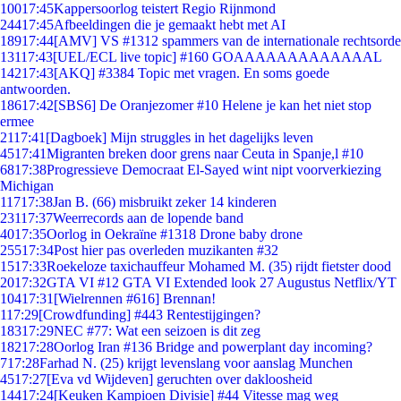
100
17:45
Kappersoorlog teistert Regio Rijnmond
244
17:45
Afbeeldingen die je gemaakt hebt met AI
189
17:44
[AMV] VS #1312 spammers van de internationale rechtsorde
131
17:43
[UEL/ECL live topic] #160 GOAAAAAAAAAAAAAL
142
17:43
[AKQ] #3384 Topic met vragen. En soms goede
antwoorden.
186
17:42
[SBS6] De Oranjezomer #10 Helene je kan het niet stop
ermee
21
17:41
[Dagboek] Mijn struggles in het dagelijks leven
45
17:41
Migranten breken door grens naar Ceuta in Spanje,l #10
68
17:38
Progressieve Democraat El-Sayed wint nipt voorverkiezing
Michigan
117
17:38
Jan B. (66) misbruikt zeker 14 kinderen
231
17:37
Weerrecords aan de lopende band
40
17:35
Oorlog in Oekraïne #1318 Drone baby drone
255
17:34
Post hier pas overleden muzikanten #32
15
17:33
Roekeloze taxichauffeur Mohamed M. (35) rijdt fietster dood
20
17:32
GTA VI #12 GTA VI Extended look 27 Augustus Netflix/YT
104
17:31
[Wielrennen #616] Brennan!
1
17:29
[Crowdfunding] #443 Rentestijgingen?
183
17:29
NEC #77: Wat een seizoen is dit zeg
182
17:28
Oorlog Iran #136 Bridge and powerplant day incoming?
7
17:28
Farhad N. (25) krijgt levenslang voor aanslag Munchen
45
17:27
[Eva vd Wijdeven] geruchten over dakloosheid
144
17:24
[Keuken Kampioen Divisie] #44 Vitesse mag weg