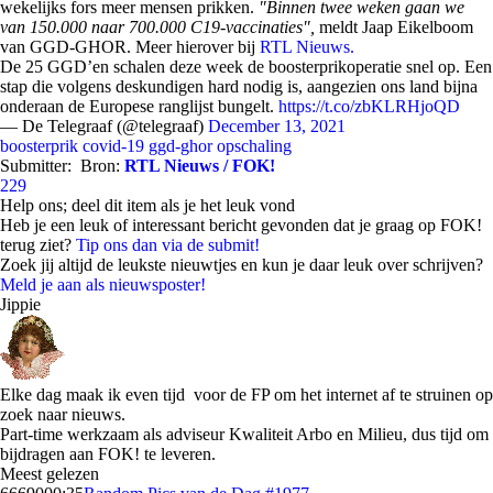
wekelijks fors meer mensen prikken.
"Binnen twee weken gaan we
van 150.000 naar 700.000 C19-vaccinaties",
meldt Jaap Eikelboom
van GGD-GHOR. Meer hierover bij
RTL Nieuws.
De 25 GGD’en schalen deze week de boosterprikoperatie snel op. Een
stap die volgens deskundigen hard nodig is, aangezien ons land bijna
onderaan de Europese ranglijst bungelt.
https://t.co/zbKLRHjoQD
— De Telegraaf (@telegraaf)
December 13, 2021
boosterprik
covid-19
ggd-ghor
opschaling
Submitter:
Bron:
RTL Nieuws / FOK!
229
Help ons; deel dit item als je het leuk vond
Heb je een leuk of interessant bericht gevonden dat je graag op FOK!
terug ziet?
Tip ons dan via de submit!
Zoek jij altijd de leukste nieuwtjes en kun je daar leuk over schrijven?
Meld je aan als nieuwsposter!
Jippie
Elke dag maak ik even tijd voor de FP om het internet af te struinen op
zoek naar nieuws.
Part-time werkzaam als adviseur Kwaliteit Arbo en Milieu, dus tijd om
bijdragen aan FOK! te leveren.
Meest gelezen