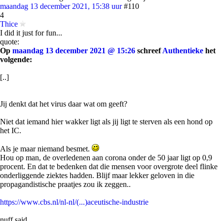
maandag 13 december 2021, 15:38 uur
#110
4
Thice
I did it just for fun...
quote:
Op
maandag 13 december 2021 @ 15:26
schreef
Authentieke
het
volgende:
[..]
Jij denkt dat het virus daar wat om geeft?
Niet dat iemand hier wakker ligt als jij ligt te sterven als een hond op
het IC.
Als je maar niemand besmet.
Hou op man, de overledenen aan corona onder de 50 jaar ligt op 0,9
procent. En dat te bedenken dat die mensen voor overgrote deel flinke
onderliggende ziektes hadden. Blijf maar lekker geloven in die
propagandistische praatjes zou ik zeggen..
https://www.cbs.nl/nl-nl/(...)aceutische-industrie
nuff said..