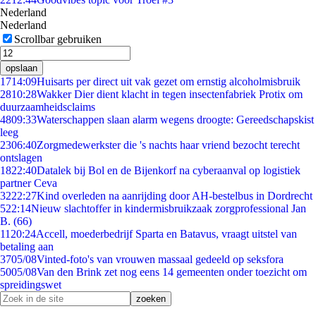
Nederland
Nederland
Scrollbar gebruiken
opslaan
17
14:09
Huisarts per direct uit vak gezet om ernstig alcoholmisbruik
28
10:28
Wakker Dier dient klacht in tegen insectenfabriek Protix om
duurzaamheidsclaims
48
09:33
Waterschappen slaan alarm wegens droogte: Gereedschapskist
leeg
23
06:40
Zorgmedewerkster die 's nachts haar vriend bezocht terecht
ontslagen
18
22:40
Datalek bij Bol en de Bijenkorf na cyberaanval op logistiek
partner Ceva
32
22:27
Kind overleden na aanrijding door AH-bestelbus in Dordrecht
5
22:14
Nieuw slachtoffer in kindermisbruikzaak zorgprofessional Jan
B. (66)
11
20:24
Accell, moederbedrijf Sparta en Batavus, vraagt uitstel van
betaling aan
37
05/08
Vinted-foto's van vrouwen massaal gedeeld op seksfora
50
05/08
Van den Brink zet nog eens 14 gemeenten onder toezicht om
spreidingswet