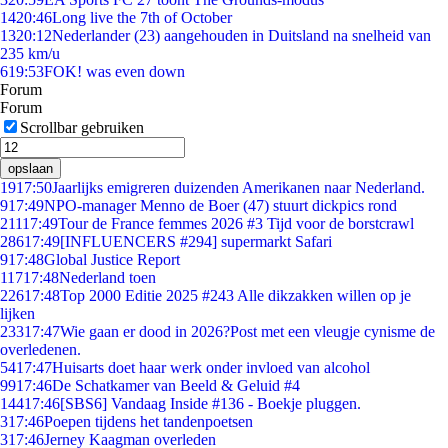
14
20:46
Long live the 7th of October
13
20:12
Nederlander (23) aangehouden in Duitsland na snelheid van
235 km/u
6
19:53
FOK! was even down
Forum
Forum
Scrollbar gebruiken
opslaan
19
17:50
Jaarlijks emigreren duizenden Amerikanen naar Nederland.
9
17:49
NPO-manager Menno de Boer (47) stuurt dickpics rond
211
17:49
Tour de France femmes 2026 #3 Tijd voor de borstcrawl
286
17:49
[INFLUENCERS #294] supermarkt Safari
9
17:48
Global Justice Report
117
17:48
Nederland toen
226
17:48
Top 2000 Editie 2025 #243 Alle dikzakken willen op je
lijken
233
17:47
Wie gaan er dood in 2026?Post met een vleugje cynisme de
overledenen.
54
17:47
Huisarts doet haar werk onder invloed van alcohol
99
17:46
De Schatkamer van Beeld & Geluid #4
144
17:46
[SBS6] Vandaag Inside #136 - Boekje pluggen.
3
17:46
Poepen tijdens het tandenpoetsen
3
17:46
Jerney Kaagman overleden