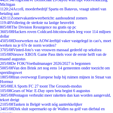
Michigan
11
20:24
Accell, moederbedrijf Sparta en Batavus, vraagt uitstel van
betaling aan
4
20:11
Zomervakantieweerbericht: aanhoudend zomers
1
19:48
Vollering de sterkste na lastige heuvelrit
8
05/08
The Division Resurgence nu gratis op pc
36
05/08
Hackers roven Coldcard-bitcoinwallets leeg voor 114 miljoen
dollar
45
05/08
Doorwerken na AOW-leeftijd vaker vastgelegd in cao's, moet
werken na je 67e de norm worden?
37
05/08
Vinted-foto's van vrouwen massaal gedeeld op seksfora
1
05/08
Nieuwe XBOX Game Pass titels voor de eerste helft van de
maand augustus
2
05/08
De FOK!Voetbalmanager 2026/2027 is begonnen
50
05/08
Van den Brink zet nog eens 14 gemeenten onder toezicht om
spreidingswet
18
05/08
Iran overweegt Europese hulp bij ruimen mijnen in Straat van
Hormuz
3
05/08
EA Sports FC 27 toont The Grounds-modus
1
05/08
Gears of War: E-Day open beta begint 6 augustus
36
05/08
Pentagon verbruikt meer raketten dan kan worden aangevuld,
tekort dreigt
21
05/08
Tanken in België wordt nóg aantrekkelijker
34
05/08
Dirk sluit supermarkt op de Wallen na golf van diefstal en