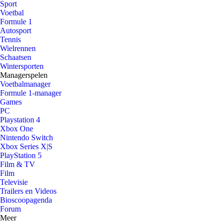
Sport
Voetbal
Formule 1
Autosport
Tennis
Wielrennen
Schaatsen
Wintersporten
Managerspelen
Voetbalmanager
Formule 1-manager
Games
PC
Playstation 4
Xbox One
Nintendo Switch
Xbox Series X|S
PlayStation 5
Film & TV
Film
Televisie
Trailers en Videos
Bioscoopagenda
Forum
Meer