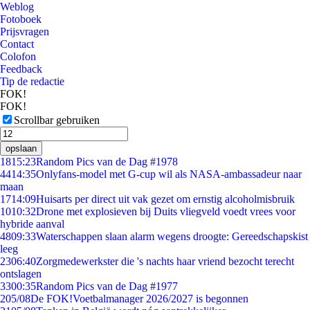
Weblog
Fotoboek
Prijsvragen
Contact
Colofon
Feedback
Tip de redactie
FOK!
FOK!
Scrollbar gebruiken
opslaan
18
15:23
Random Pics van de Dag #1978
44
14:35
Onlyfans-model met G-cup wil als NASA-ambassadeur naar
maan
17
14:09
Huisarts per direct uit vak gezet om ernstig alcoholmisbruik
10
10:32
Drone met explosieven bij Duits vliegveld voedt vrees voor
hybride aanval
48
09:33
Waterschappen slaan alarm wegens droogte: Gereedschapskist
leeg
23
06:40
Zorgmedewerkster die 's nachts haar vriend bezocht terecht
ontslagen
33
00:35
Random Pics van de Dag #1977
2
05/08
De FOK!Voetbalmanager 2026/2027 is begonnen