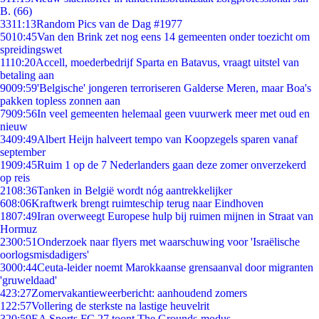
B. (66)
33
11:13
Random Pics van de Dag #1977
50
10:45
Van den Brink zet nog eens 14 gemeenten onder toezicht om
spreidingswet
11
10:20
Accell, moederbedrijf Sparta en Batavus, vraagt uitstel van
betaling aan
90
09:59
'Belgische' jongeren terroriseren Galderse Meren, maar Boa's
pakken topless zonnen aan
79
09:56
In veel gemeenten helemaal geen vuurwerk meer met oud en
nieuw
34
09:49
Albert Heijn halveert tempo van Koopzegels sparen vanaf
september
19
09:45
Ruim 1 op de 7 Nederlanders gaan deze zomer onverzekerd
op reis
21
08:36
Tanken in België wordt nóg aantrekkelijker
6
08:06
Kraftwerk brengt ruimteschip terug naar Eindhoven
18
07:49
Iran overweegt Europese hulp bij ruimen mijnen in Straat van
Hormuz
23
00:51
Onderzoek naar flyers met waarschuwing voor 'Israëlische
oorlogsmisdadigers'
30
00:44
Ceuta-leider noemt Marokkaanse grensaanval door migranten
'gruweldaad'
4
23:27
Zomervakantieweerbericht: aanhoudend zomers
1
22:57
Vollering de sterkste na lastige heuvelrit
3
20:59
EA Sports FC 27 toont The Grounds-modus