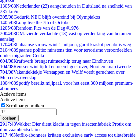
agressie
13
05/08
Nederlander (23) aangehouden in Duitsland na snelheid van
235 km/u
3
05/08
Gedurfd NEC blijft overeind bij Olympiakos
14
05/08
Long live the 7th of October
12
05/08
Random Pics van de Dag #1976
20
04/08
OM: vierde verdachte (18) vast op verdenking van beramen
aanslag
17
04/08
Italiaanse vrouw wint 1 miljoen, gooit kraslot per abuis weg
31
04/08
Spaanse politie: minstens tien voor terrorisme veroordeelden
onder migranten Ceuta
6
04/08
Kraftwerk brengt ruimteschip terug naar Eindhoven
1
04/08
Reusser wint tijdrit en neemt geel over, Nooijen knap tweede
7
04/08
Vakantiekiekje Verstappen en Wolff voedt geruchten over
Mercedes-overstap
18
04/08
Spotify bereikt mijlpaal, voor het eerst 300 miljoen premium-
abonnees
Actieve items
Actieve items
Scrollbar gebruiken
opslaan
29
17:48
Wakker Dier dient klacht in tegen insectenfabriek Protix om
duurzaamheidsclaims
2
17:46
Netflix-abonnees krijgen exclusieve early access tot uitgebreide