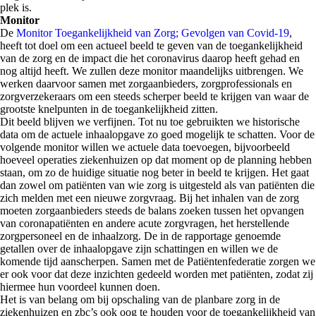
plek is.
Monitor
De
Monitor Toegankelijkheid van Zorg; Gevolgen van Covid-19
,
heeft tot doel om een actueel beeld te geven van de toegankelijkheid
van de zorg en de impact die het coronavirus daarop heeft gehad en
nog altijd heeft. We zullen deze monitor maandelijks uitbrengen. We
werken daarvoor samen met zorgaanbieders, zorgprofessionals en
zorgverzekeraars om een steeds scherper beeld te krijgen van waar de
grootste knelpunten in de toegankelijkheid zitten.
Dit beeld blijven we verfijnen. Tot nu toe gebruikten we historische
data om de actuele inhaalopgave zo goed mogelijk te schatten. Voor de
volgende monitor willen we actuele data toevoegen, bijvoorbeeld
hoeveel operaties ziekenhuizen op dat moment op de planning hebben
staan, om zo de huidige situatie nog beter in beeld te krijgen. Het gaat
dan zowel om patiënten van wie zorg is uitgesteld als van patiënten die
zich melden met een nieuwe zorgvraag. Bij het inhalen van de zorg
moeten zorgaanbieders steeds de balans zoeken tussen het opvangen
van coronapatiënten en andere acute zorgvragen, het herstellende
zorgpersoneel en de inhaalzorg. De in de rapportage genoemde
getallen over de inhaalopgave zijn schattingen en willen we de
komende tijd aanscherpen. Samen met de Patiëntenfederatie zorgen we
er ook voor dat deze inzichten gedeeld worden met patiënten, zodat zij
hiermee hun voordeel kunnen doen.
Het is van belang om bij opschaling van de planbare zorg in de
ziekenhuizen en zbc’s ook oog te houden voor de toegankelijkheid van