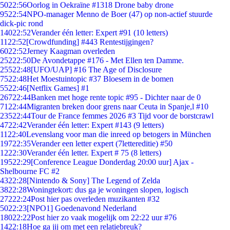
50
22:56
Oorlog in Oekraïne #1318 Drone baby drone
95
22:54
NPO-manager Menno de Boer (47) op non-actief stuurde
dick-pic rond
140
22:52
Verander één letter: Expert #91 (10 letters)
11
22:52
[Crowdfunding] #443 Rentestijgingen?
60
22:52
Jerney Kaagman overleden
252
22:50
De Avondetappe #176 - Met Ellen ten Damme.
255
22:48
[UFO/UAP] #16 The Age of Disclosure
75
22:48
Het Moestuintopic #37 Bloesem in de bomen
55
22:46
[Netflix Games] #1
267
22:44
Banken met hoge rente topic #95 - Dichter naar de 0
71
22:44
Migranten breken door grens naar Ceuta in Spanje,l #10
235
22:44
Tour de France femmes 2026 #3 Tijd voor de borstcrawl
47
22:42
Verander één letter: Expert #143 (9 letters)
11
22:40
Levenslang voor man die inreed op betogers in München
197
22:35
Verander een letter expert (7lettereditie) #50
12
22:30
Verander één letter. Expert # 75 (8 letters)
195
22:29
[Conference League Donderdag 20:00 uur] Ajax -
Shelbourne FC #2
43
22:28
[Nintendo & Sony] The Legend of Zelda
38
22:28
Woningtekort: dus ga je woningen slopen, logisch
272
22:24
Post hier pas overleden muzikanten #32
50
22:23
[NPO1] Goedenavond Nederland
180
22:22
Post hier zo vaak mogelijk om 22:22 uur #76
14
22:18
Hoe ga jij om met een relatiebreuk?