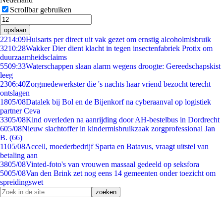
Scrollbar gebruiken
opslaan
22
14:09
Huisarts per direct uit vak gezet om ernstig alcoholmisbruik
32
10:28
Wakker Dier dient klacht in tegen insectenfabriek Protix om
duurzaamheidsclaims
55
09:33
Waterschappen slaan alarm wegens droogte: Gereedschapskist
leeg
23
06:40
Zorgmedewerkster die 's nachts haar vriend bezocht terecht
ontslagen
18
05/08
Datalek bij Bol en de Bijenkorf na cyberaanval op logistiek
partner Ceva
33
05/08
Kind overleden na aanrijding door AH-bestelbus in Dordrecht
6
05/08
Nieuw slachtoffer in kindermisbruikzaak zorgprofessional Jan
B. (66)
11
05/08
Accell, moederbedrijf Sparta en Batavus, vraagt uitstel van
betaling aan
38
05/08
Vinted-foto's van vrouwen massaal gedeeld op seksfora
50
05/08
Van den Brink zet nog eens 14 gemeenten onder toezicht om
spreidingswet