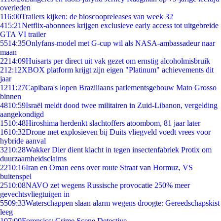
overleden
1
16:00
Trailers kijken: de bioscoopreleases van week 32
4
15:21
Netflix-abonnees krijgen exclusieve early access tot uitgebreide
GTA VI trailer
55
14:35
Onlyfans-model met G-cup wil als NASA-ambassadeur naar
maan
22
14:09
Huisarts per direct uit vak gezet om ernstig alcoholmisbruik
2
12:12
XBOX platform krijgt zijn eigen "Platinum" achievements dit
jaar
12
11:27
Capibara's lopen Braziliaans parlementsgebouw Mato Grosso
binnen
48
10:59
Israël meldt dood twee militairen in Zuid-Libanon, vergelding
aangekondigd
15
10:48
Hiroshima herdenkt slachtoffers atoombom, 81 jaar later
16
10:32
Drone met explosieven bij Duits vliegveld voedt vrees voor
hybride aanval
32
10:28
Wakker Dier dient klacht in tegen insectenfabriek Protix om
duurzaamheidsclaims
22
10:16
Iran en Oman eens over route Straat van Hormuz, VS
buitenspel
25
10:08
NAVO zet wegens Russische provocatie 250% meer
gevechtsvliegtuigen in
55
09:33
Waterschappen slaan alarm wegens droogte: Gereedschapskist
leeg
1
07:00
Forensics: Crime Scene Detective