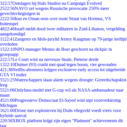
3
22:57
Ontslagen bij Halo Studios na Campaign Evolved
25
22:56
NAVO zet wegens Russische provocatie 250% meer
gevechtsvliegtuigen in
22
22:50
Iran en Oman eens over route Straat van Hormuz, VS
buitenspel
48
22:46
Israël meldt dood twee militairen in Zuid-Libanon, vergelding
aangekondigd
11
22:41
Zangeres en Idols-jurylid Jerney Kaagman op 79-jarige leeftijd
overleden
15
22:19
NPO-manager Menno de Boer geschorst na dickpic in
groepsapp
2
22:17
Le Court wint na nerveuze finale, Pieterse derde
13
22:10
Duitser (93) crasht met quad tegen boom, vier gewonden
4
21:38
Netflix-abonnees krijgen exclusieve early access tot uitgebreide
GTA VI trailer
55
21:25
Waterschappen slaan alarm wegens droogte: Gereedschapskist
leeg
55
21:06
Onlyfans-model met G-cup wil als NASA-ambassadeur naar
maan
45
21:00
Progressieve Democraat El-Sayed wint nipt voorverkiezing
Michigan
16
21:00
Drone met explosieven bij Duits vliegveld voedt vrees voor
hybride aanval
2
20:58
XBOX platform krijgt zijn eigen "Platinum" achievements dit
jaar