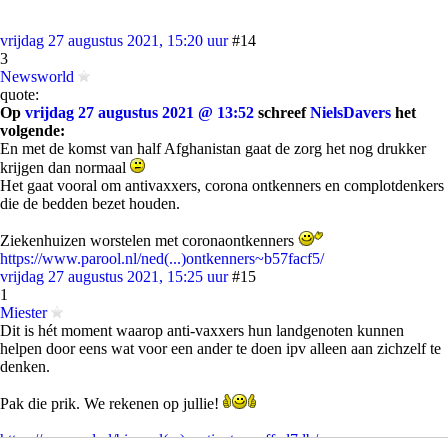
vrijdag 27 augustus 2021, 15:20 uur
#14
3
Newsworld
quote:
Op
vrijdag 27 augustus 2021 @ 13:52
schreef
NielsDavers
het
volgende:
En met de komst van half Afghanistan gaat de zorg het nog drukker
krijgen dan normaal
Het gaat vooral om antivaxxers, corona ontkenners en complotdenkers
die de bedden bezet houden.
Ziekenhuizen worstelen met coronaontkenners
https://www.parool.nl/ned(...)ontkenners~b57facf5/
vrijdag 27 augustus 2021, 15:25 uur
#15
1
Miester
Dit is hét moment waarop anti-vaxxers hun landgenoten kunnen
helpen door eens wat voor een ander te doen ipv alleen aan zichzelf te
denken.
Pak die prik. We rekenen op jullie!
https://www.ad.nl/binnenl(...)apatienten~affed7db/