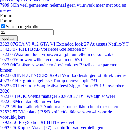
79
09:56
In veel gemeenten helemaal geen vuurwerk meer met oud en
nieuw
Forum
Forum
Scrollbar gebruiken
opslaan
33
23:07
GTA VI #12 GTA VI Extended look 27 Augustus Netflix/YT
144
23:07
[RTL] B&B vol liefde 6de seizoen #4
17
23:05
Waarom doen vrouwen altijd hun telly in de kontzak?
10
23:05
Vrouwen willen geen man meer #30
19
23:04
Capibara's wandelen doodleuk het Braziliaanse parlement
binnen
49
23:02
[INFLUENCERS #295] Van flodderslinger tot Shrek-crème
49
23:01
Het grote dagelijkse Trump nieuws topic #31
202
23:01
Het Grote Songfestivalfeest Ziggo Dome #5 13 november
2026
76
23:01
[FOK!Voetbalmanager 2026/2027] #1 We zijn er weer
79
22:59
Meer dan 40 uur werken.
12
22:58
Pinda-allergie? Andermans poep slikken helpt misschien
225
22:57
[Videoland] B&B vol liefde 6de seizoen #1 voor de
vooruitkijkers
179
22:56
[PlayStation #184] Nieuw deel
109
22:56
Kapper Walat (27) slachtoffer van vernielingen