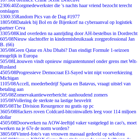
23
06:40
Zorgmedewerkster die 's nachts haar vriend bezocht terecht
ontslagen
33
00:35
Random Pics van de Dag #1977
18
05/08
Datalek bij Bol en de Bijenkorf na cyberaanval op logistiek
partner Ceva
33
05/08
Kind overleden na aanrijding door AH-bestelbus in Dordrecht
6
05/08
Nieuw slachtoffer in kindermisbruikzaak zorgprofessional Jan
B. (66)
3
05/08
Geen Qatar en Abu Dhabi? Dan eindigt Formule 1-seizoen
mogelijk in Europa
5
05/08
Litouwen vindt opnieuw migrantentunnel onder grens met Wit-
Rusland
45
05/08
Progressieve Democraat El-Sayed wint nipt voorverkiezing
Michigan
11
05/08
Accell, moederbedrijf Sparta en Batavus, vraagt uitstel van
betaling aan
5
05/08
Zomervakantieweerbericht: aanhoudend zomers
1
05/08
Vollering de sterkste na lastige heuvelrit
8
05/08
The Division Resurgence nu gratis op pc
36
05/08
Hackers roven Coldcard-bitcoinwallets leeg voor 114 miljoen
dollar
45
05/08
Doorwerken na AOW-leeftijd vaker vastgelegd in cao's, moet
werken na je 67e de norm worden?
38
05/08
Vinted-foto's van vrouwen massaal gedeeld op seksfora