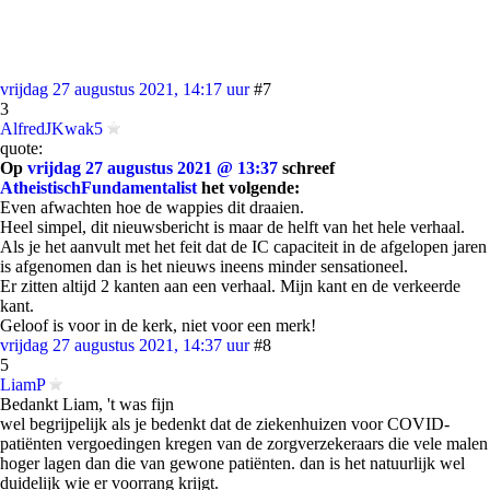
vrijdag 27 augustus 2021, 14:17 uur
#7
3
AlfredJKwak5
quote:
Op
vrijdag 27 augustus 2021 @ 13:37
schreef
AtheistischFundamentalist
het volgende:
Even afwachten hoe de wappies dit draaien.
Heel simpel, dit nieuwsbericht is maar de helft van het hele verhaal.
Als je het aanvult met het feit dat de IC capaciteit in de afgelopen jaren
is afgenomen dan is het nieuws ineens minder sensationeel.
Er zitten altijd 2 kanten aan een verhaal. Mijn kant en de verkeerde
kant.
Geloof is voor in de kerk, niet voor een merk!
vrijdag 27 augustus 2021, 14:37 uur
#8
5
LiamP
Bedankt Liam, 't was fijn
wel begrijpelijk als je bedenkt dat de ziekenhuizen voor COVID-
patiënten vergoedingen kregen van de zorgverzekeraars die vele malen
hoger lagen dan die van gewone patiënten. dan is het natuurlijk wel
duidelijk wie er voorrang krijgt.