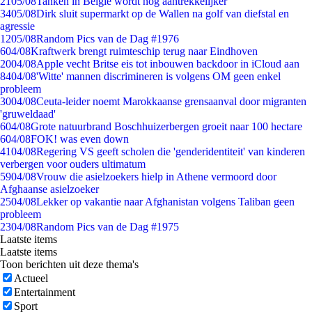
21
05/08
Tanken in België wordt nóg aantrekkelijker
34
05/08
Dirk sluit supermarkt op de Wallen na golf van diefstal en
agressie
12
05/08
Random Pics van de Dag #1976
6
04/08
Kraftwerk brengt ruimteschip terug naar Eindhoven
20
04/08
Apple vecht Britse eis tot inbouwen backdoor in iCloud aan
84
04/08
'Witte' mannen discrimineren is volgens OM geen enkel
probleem
30
04/08
Ceuta-leider noemt Marokkaanse grensaanval door migranten
'gruweldaad'
6
04/08
Grote natuurbrand Boschhuizerbergen groeit naar 100 hectare
6
04/08
FOK! was even down
41
04/08
Regering VS geeft scholen die 'genderidentiteit' van kinderen
verbergen voor ouders ultimatum
59
04/08
Vrouw die asielzoekers hielp in Athene vermoord door
Afghaanse asielzoeker
25
04/08
Lekker op vakantie naar Afghanistan volgens Taliban geen
probleem
23
04/08
Random Pics van de Dag #1975
Laatste items
Laatste items
Toon berichten uit deze thema's
Actueel
Entertainment
Sport