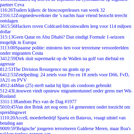
partner Ceva
1
16:26
Trailers kijken: de bioscoopreleases van week 32
23
16:12
Zorgmedewerkster die 's nachts haar vriend bezocht terecht
ontslagen
36
15:56
Hackers roven Coldcard-bitcoinwallets leeg voor 114 miljoen
dollar
3
15:13
Geen Qatar en Abu Dhabi? Dan eindigt Formule 1-seizoen
mogelijk in Europa
31
13:00
Spaanse politie: minstens tien voor terrorisme veroordeelden
onder migranten Ceuta
34
12:59
Dirk sluit supermarkt op de Wallen na golf van diefstal en
agressie
8
12:53
The Division Resurgence nu gratis op pc
64
12:53
Zetelpeiling: 24 zetels voor Pro en 18 zetels voor D66, FvD,
JA21 en PVV
49
12:44
Man (25) sterft nadat hij lijm als condoom gebruikt
5
12:43
Litouwen vindt opnieuw migrantentunnel onder grens met Wit-
Rusland
33
11:13
Random Pics van de Dag #1977
50
10:45
Van den Brink zet nog eens 14 gemeenten onder toezicht om
spreidingswet
11
10:20
Accell, moederbedrijf Sparta en Batavus, vraagt uitstel van
betaling aan
90
09:59
'Belgische' jongeren terroriseren Galderse Meren, maar Boa's
pakken topless zonnen aan