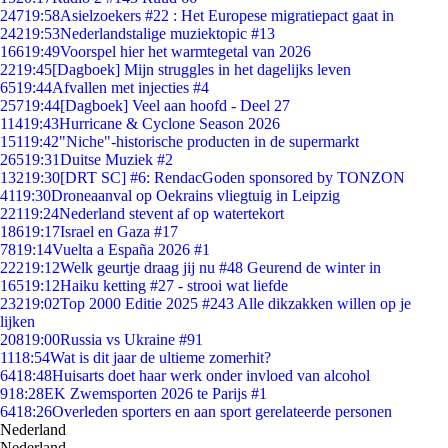
247
19:58
Asielzoekers #22 : Het Europese migratiepact gaat in
242
19:53
Nederlandstalige muziektopic #13
166
19:49
Voorspel hier het warmtegetal van 2026
22
19:45
[Dagboek] Mijn struggles in het dagelijks leven
65
19:44
Afvallen met injecties #4
257
19:44
[Dagboek] Veel aan hoofd - Deel 27
114
19:43
Hurricane & Cyclone Season 2026
151
19:42
"Niche"-historische producten in de supermarkt
265
19:31
Duitse Muziek #2
132
19:30
[DRT SC] #6: RendacGoden sponsored by TONZON
41
19:30
Droneaanval op Oekrains vliegtuig in Leipzig
221
19:24
Nederland stevent af op watertekort
186
19:17
Israel en Gaza #17
78
19:14
Vuelta a España 2026 #1
222
19:12
Welk geurtje draag jij nu #48 Geurend de winter in
165
19:12
Haiku ketting #27 - strooi wat liefde
232
19:02
Top 2000 Editie 2025 #243 Alle dikzakken willen op je
lijken
208
19:00
Russia vs Ukraine #91
11
18:54
Wat is dit jaar de ultieme zomerhit?
64
18:48
Huisarts doet haar werk onder invloed van alcohol
9
18:28
EK Zwemsporten 2026 te Parijs #1
64
18:26
Overleden sporters en aan sport gerelateerde personen
Nederland
Nederland