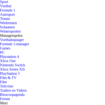
Sport
Voetbal
Formule 1
Autosport
Tennis
Wielrennen
Schaatsen
Wintersporten
Managerspelen
Voetbalmanager
Formule 1-manager
Games
PC
Playstation 4
Xbox One
Nintendo Switch
Xbox Series X|S
PlayStation 5
Film & TV
Film
Televisie
Trailers en Videos
Bioscoopagenda
Forum
Meer