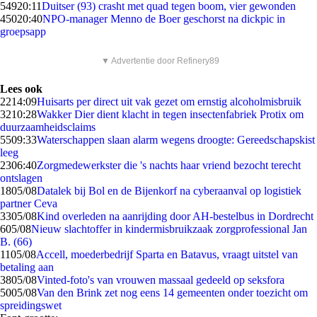
549
20:11
Duitser (93) crasht met quad tegen boom, vier gewonden
450
20:40
NPO-manager Menno de Boer geschorst na dickpic in
groepsapp
▼ Advertentie door Refinery89
Lees ook
22
14:09
Huisarts per direct uit vak gezet om ernstig alcoholmisbruik
32
10:28
Wakker Dier dient klacht in tegen insectenfabriek Protix om
duurzaamheidsclaims
55
09:33
Waterschappen slaan alarm wegens droogte: Gereedschapskist
leeg
23
06:40
Zorgmedewerkster die 's nachts haar vriend bezocht terecht
ontslagen
18
05/08
Datalek bij Bol en de Bijenkorf na cyberaanval op logistiek
partner Ceva
33
05/08
Kind overleden na aanrijding door AH-bestelbus in Dordrecht
6
05/08
Nieuw slachtoffer in kindermisbruikzaak zorgprofessional Jan
B. (66)
11
05/08
Accell, moederbedrijf Sparta en Batavus, vraagt uitstel van
betaling aan
38
05/08
Vinted-foto's van vrouwen massaal gedeeld op seksfora
50
05/08
Van den Brink zet nog eens 14 gemeenten onder toezicht om
spreidingswet