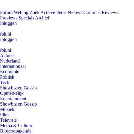
Forum
Weblog
Zoek
Actieve Items
Nieuws
Columns
Reviews
Previews
Specials
Archief
Inloggen
fok.nl
Inloggen
fok.nl
Actueel
Nederland
Internationaal
Economie
Politiek
Tech
Showbiz en Gossip
Opmerkelijk
Entertainment
Showbiz en Gossip
Muziek
Film
Televisie
Media & Cultuur
Bioscoopagenda