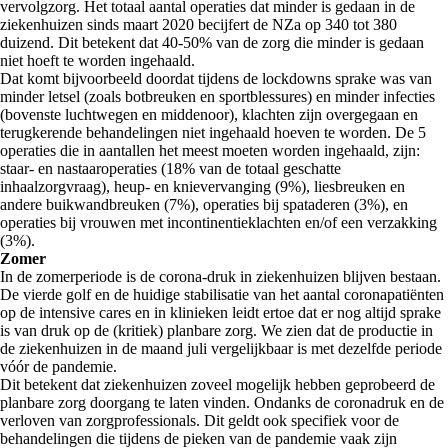
vervolgzorg. Het totaal aantal operaties dat minder is gedaan in de
ziekenhuizen sinds maart 2020 becijfert de NZa op 340 tot 380
duizend. Dit betekent dat 40-50% van de zorg die minder is gedaan
niet hoeft te worden ingehaald.
Dat komt bijvoorbeeld doordat tijdens de lockdowns sprake was van
minder letsel (zoals botbreuken en sportblessures) en minder infecties
(bovenste luchtwegen en middenoor), klachten zijn overgegaan en
terugkerende behandelingen niet ingehaald hoeven te worden. De 5
operaties die in aantallen het meest moeten worden ingehaald, zijn:
staar- en nastaaroperaties (18% van de totaal geschatte
inhaalzorgvraag), heup- en knievervanging (9%), liesbreuken en
andere buikwandbreuken (7%), operaties bij spataderen (3%), en
operaties bij vrouwen met incontinentieklachten en/of een verzakking
(3%).
Zomer
In de zomerperiode is de corona-druk in ziekenhuizen blijven bestaan.
De vierde golf en de huidige stabilisatie van het aantal coronapatiënten
op de intensive cares en in klinieken leidt ertoe dat er nog altijd sprake
is van druk op de (kritiek) planbare zorg. We zien dat de productie in
de ziekenhuizen in de maand juli vergelijkbaar is met dezelfde periode
vóór de pandemie.
Dit betekent dat ziekenhuizen zoveel mogelijk hebben geprobeerd de
planbare zorg doorgang te laten vinden. Ondanks de coronadruk en de
verloven van zorgprofessionals. Dit geldt ook specifiek voor de
behandelingen die tijdens de pieken van de pandemie vaak zijn