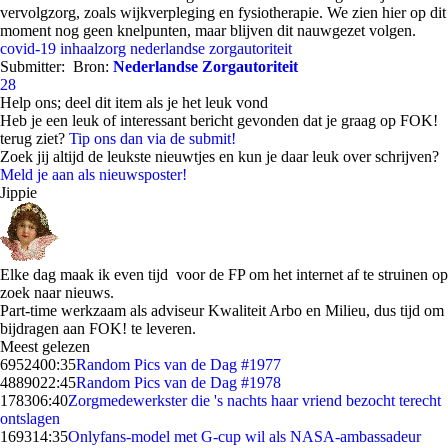
vervolgzorg, zoals wijkverpleging en fysiotherapie. We zien hier op dit
moment nog geen knelpunten, maar blijven dit nauwgezet volgen.
covid-19
inhaalzorg
nederlandse zorgautoriteit
Submitter:
Bron:
Nederlandse Zorgautoriteit
28
Help ons; deel dit item als je het leuk vond
Heb je een leuk of interessant bericht gevonden dat je graag op FOK!
terug ziet?
Tip ons dan via de submit!
Zoek jij altijd de leukste nieuwtjes en kun je daar leuk over schrijven?
Meld je aan als nieuwsposter!
Jippie
Elke dag maak ik even tijd voor de FP om het internet af te struinen op
zoek naar nieuws.
Part-time werkzaam als adviseur Kwaliteit Arbo en Milieu, dus tijd om
bijdragen aan FOK! te leveren.
Meest gelezen
69524
00:35
Random Pics van de Dag #1977
48890
22:45
Random Pics van de Dag #1978
1783
06:40
Zorgmedewerkster die 's nachts haar vriend bezocht terecht
ontslagen
1693
14:35
Onlyfans-model met G-cup wil als NASA-ambassadeur