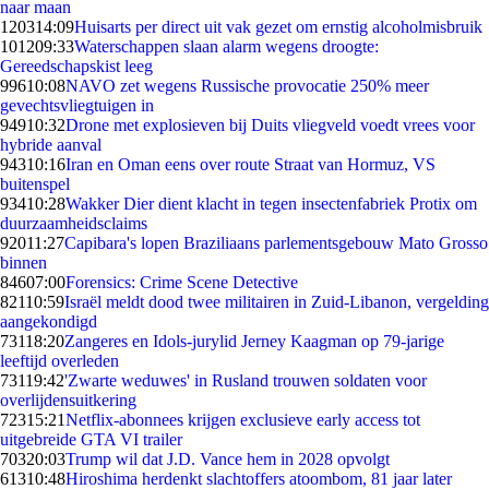
naar maan
1203
14:09
Huisarts per direct uit vak gezet om ernstig alcoholmisbruik
1012
09:33
Waterschappen slaan alarm wegens droogte:
Gereedschapskist leeg
996
10:08
NAVO zet wegens Russische provocatie 250% meer
gevechtsvliegtuigen in
949
10:32
Drone met explosieven bij Duits vliegveld voedt vrees voor
hybride aanval
943
10:16
Iran en Oman eens over route Straat van Hormuz, VS
buitenspel
934
10:28
Wakker Dier dient klacht in tegen insectenfabriek Protix om
duurzaamheidsclaims
920
11:27
Capibara's lopen Braziliaans parlementsgebouw Mato Grosso
binnen
846
07:00
Forensics: Crime Scene Detective
821
10:59
Israël meldt dood twee militairen in Zuid-Libanon, vergelding
aangekondigd
731
18:20
Zangeres en Idols-jurylid Jerney Kaagman op 79-jarige
leeftijd overleden
731
19:42
'Zwarte weduwes' in Rusland trouwen soldaten voor
overlijdensuitkering
723
15:21
Netflix-abonnees krijgen exclusieve early access tot
uitgebreide GTA VI trailer
703
20:03
Trump wil dat J.D. Vance hem in 2028 opvolgt
613
10:48
Hiroshima herdenkt slachtoffers atoombom, 81 jaar later