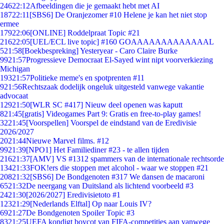
246
22:12
Afbeeldingen die je gemaakt hebt met AI
187
22:11
[SBS6] De Oranjezomer #10 Helene je kan het niet stop
ermee
179
22:06
[ONLINE] Roddelpraat Topic #21
216
22:05
[UEL/ECL live topic] #160 GOAAAAAAAAAAAAAL
5
21:58
[Boekbespreking] Yesteryear - Caro Claire Burke
99
21:57
Progressieve Democraat El-Sayed wint nipt voorverkiezing
Michigan
193
21:57
Politieke meme's en spotprenten #11
9
21:56
Rechtszaak dodelijk ongeluk uitgesteld vanwege vakantie
advocaat
129
21:50
[WLR SC #417] Nieuw deel openen was kaputt
8
21:45
[gratis] Videogames Part 9: Gratis en free-to-play games!
32
21:45
[Voorspellen] Voorspel de eindstand van de Eredivisie
2026/2027
20
21:44
Nieuwe Marvel films. #12
99
21:39
[NPO1] Het Familiediner #23 - te allen tijden
216
21:37
[AMV] VS #1312 spammers van de internationale rechtsorde
134
21:33
FOK!ers die stoppen met alcohol - waar we stoppen #21
208
21:32
[SBS6] De Bondgenoten #317 We dansen de macaroni
65
21:32
De neergang van Duitsland als lichtend voorbeeld #3
24
21:30
[2026/2027] Eredivisietoto #1
123
21:29
[Nederlands Elftal] Op naar Louis IV?
69
21:27
De Bondgenoten Spoiler Topic #3
83
21:25
UEFA kondigt boycot van FIFA-competities aan vanwege