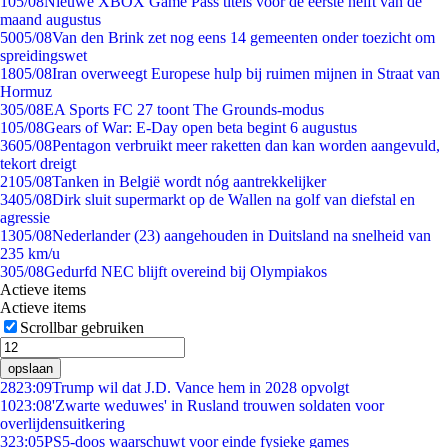
1
05/08
Nieuwe XBOX Game Pass titels voor de eerste helft van de
maand augustus
50
05/08
Van den Brink zet nog eens 14 gemeenten onder toezicht om
spreidingswet
18
05/08
Iran overweegt Europese hulp bij ruimen mijnen in Straat van
Hormuz
3
05/08
EA Sports FC 27 toont The Grounds-modus
1
05/08
Gears of War: E-Day open beta begint 6 augustus
36
05/08
Pentagon verbruikt meer raketten dan kan worden aangevuld,
tekort dreigt
21
05/08
Tanken in België wordt nóg aantrekkelijker
34
05/08
Dirk sluit supermarkt op de Wallen na golf van diefstal en
agressie
13
05/08
Nederlander (23) aangehouden in Duitsland na snelheid van
235 km/u
3
05/08
Gedurfd NEC blijft overeind bij Olympiakos
Actieve items
Actieve items
Scrollbar gebruiken
opslaan
28
23:09
Trump wil dat J.D. Vance hem in 2028 opvolgt
10
23:08
'Zwarte weduwes' in Rusland trouwen soldaten voor
overlijdensuitkering
3
23:05
PS5-doos waarschuwt voor einde fysieke games