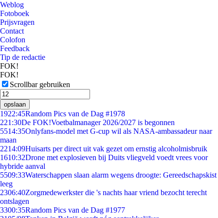
Weblog
Fotoboek
Prijsvragen
Contact
Colofon
Feedback
Tip de redactie
FOK!
FOK!
Scrollbar gebruiken
opslaan
19
22:45
Random Pics van de Dag #1978
2
21:30
De FOK!Voetbalmanager 2026/2027 is begonnen
55
14:35
Onlyfans-model met G-cup wil als NASA-ambassadeur naar
maan
22
14:09
Huisarts per direct uit vak gezet om ernstig alcoholmisbruik
16
10:32
Drone met explosieven bij Duits vliegveld voedt vrees voor
hybride aanval
55
09:33
Waterschappen slaan alarm wegens droogte: Gereedschapskist
leeg
23
06:40
Zorgmedewerkster die 's nachts haar vriend bezocht terecht
ontslagen
33
00:35
Random Pics van de Dag #1977