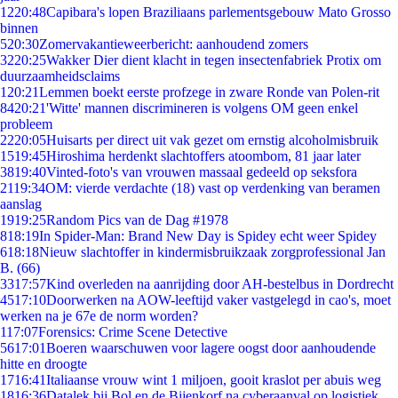
12
20:48
Capibara's lopen Braziliaans parlementsgebouw Mato Grosso
binnen
5
20:30
Zomervakantieweerbericht: aanhoudend zomers
32
20:25
Wakker Dier dient klacht in tegen insectenfabriek Protix om
duurzaamheidsclaims
1
20:21
Lemmen boekt eerste profzege in zware Ronde van Polen-rit
84
20:21
'Witte' mannen discrimineren is volgens OM geen enkel
probleem
22
20:05
Huisarts per direct uit vak gezet om ernstig alcoholmisbruik
15
19:45
Hiroshima herdenkt slachtoffers atoombom, 81 jaar later
38
19:40
Vinted-foto's van vrouwen massaal gedeeld op seksfora
21
19:34
OM: vierde verdachte (18) vast op verdenking van beramen
aanslag
19
19:25
Random Pics van de Dag #1978
8
18:19
In Spider-Man: Brand New Day is Spidey echt weer Spidey
6
18:18
Nieuw slachtoffer in kindermisbruikzaak zorgprofessional Jan
B. (66)
33
17:57
Kind overleden na aanrijding door AH-bestelbus in Dordrecht
45
17:10
Doorwerken na AOW-leeftijd vaker vastgelegd in cao's, moet
werken na je 67e de norm worden?
1
17:07
Forensics: Crime Scene Detective
56
17:01
Boeren waarschuwen voor lagere oogst door aanhoudende
hitte en droogte
17
16:41
Italiaanse vrouw wint 1 miljoen, gooit kraslot per abuis weg
18
16:36
Datalek bij Bol en de Bijenkorf na cyberaanval op logistiek