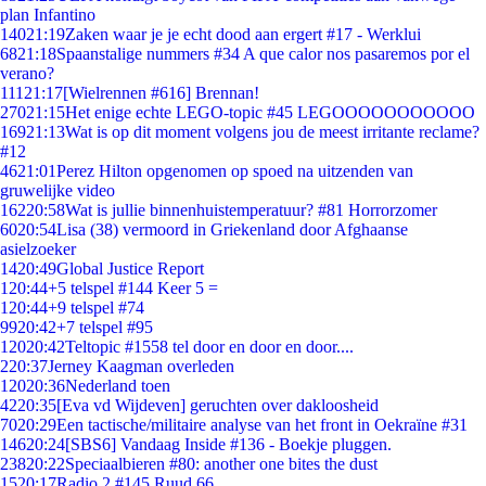
plan Infantino
140
21:19
Zaken waar je je echt dood aan ergert #17 - Werklui
68
21:18
Spaanstalige nummers #34 A que calor nos pasaremos por el
verano?
111
21:17
[Wielrennen #616] Brennan!
270
21:15
Het enige echte LEGO-topic #45 LEGOOOOOOOOOOO
169
21:13
Wat is op dit moment volgens jou de meest irritante reclame?
#12
46
21:01
Perez Hilton opgenomen op spoed na uitzenden van
gruwelijke video
162
20:58
Wat is jullie binnenhuistemperatuur? #81 Horrorzomer
60
20:54
Lisa (38) vermoord in Griekenland door Afghaanse
asielzoeker
14
20:49
Global Justice Report
1
20:44
+5 telspel #144 Keer 5 =
1
20:44
+9 telspel #74
99
20:42
+7 telspel #95
120
20:42
Teltopic #1558 tel door en door en door....
2
20:37
Jerney Kaagman overleden
120
20:36
Nederland toen
42
20:35
[Eva vd Wijdeven] geruchten over dakloosheid
70
20:29
Een tactische/militaire analyse van het front in Oekraïne #31
146
20:24
[SBS6] Vandaag Inside #136 - Boekje pluggen.
238
20:22
Speciaalbieren #80: another one bites the dust
15
20:17
Radio 2 #145 Ruud 66