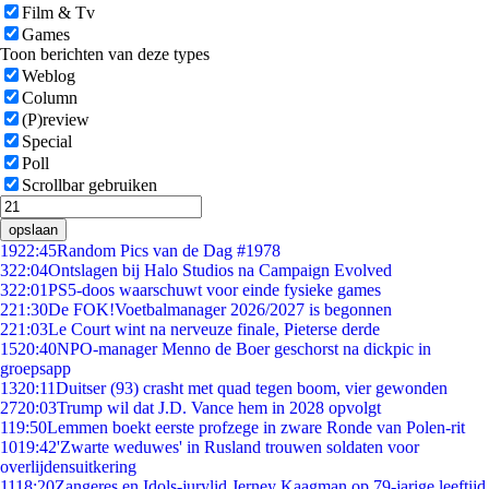
Film & Tv
Games
Toon berichten van deze types
Weblog
Column
(P)review
Special
Poll
Scrollbar gebruiken
opslaan
19
22:45
Random Pics van de Dag #1978
3
22:04
Ontslagen bij Halo Studios na Campaign Evolved
3
22:01
PS5-doos waarschuwt voor einde fysieke games
2
21:30
De FOK!Voetbalmanager 2026/2027 is begonnen
2
21:03
Le Court wint na nerveuze finale, Pieterse derde
15
20:40
NPO-manager Menno de Boer geschorst na dickpic in
groepsapp
13
20:11
Duitser (93) crasht met quad tegen boom, vier gewonden
27
20:03
Trump wil dat J.D. Vance hem in 2028 opvolgt
1
19:50
Lemmen boekt eerste profzege in zware Ronde van Polen-rit
10
19:42
'Zwarte weduwes' in Rusland trouwen soldaten voor
overlijdensuitkering
11
18:20
Zangeres en Idols-jurylid Jerney Kaagman op 79-jarige leeftijd