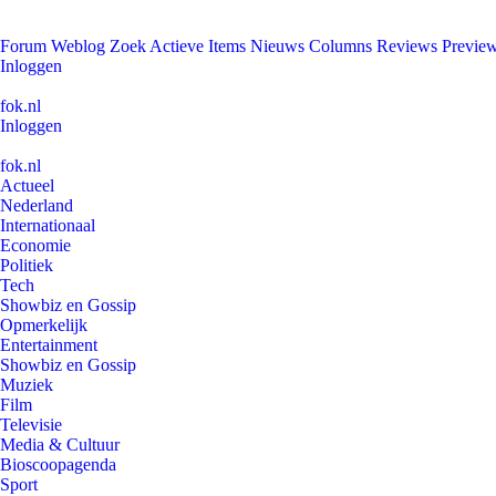
Forum
Weblog
Zoek
Actieve Items
Nieuws
Columns
Reviews
Previe
Inloggen
fok.nl
Inloggen
fok.nl
Actueel
Nederland
Internationaal
Economie
Politiek
Tech
Showbiz en Gossip
Opmerkelijk
Entertainment
Showbiz en Gossip
Muziek
Film
Televisie
Media & Cultuur
Bioscoopagenda
Sport