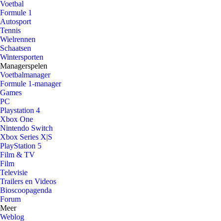
Voetbal
Formule 1
Autosport
Tennis
Wielrennen
Schaatsen
Wintersporten
Managerspelen
Voetbalmanager
Formule 1-manager
Games
PC
Playstation 4
Xbox One
Nintendo Switch
Xbox Series X|S
PlayStation 5
Film & TV
Film
Televisie
Trailers en Videos
Bioscoopagenda
Forum
Meer
Weblog