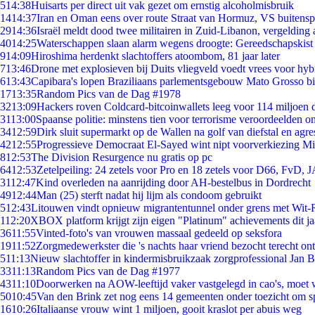
5
14:38
Huisarts per direct uit vak gezet om ernstig alcoholmisbruik
14
14:37
Iran en Oman eens over route Straat van Hormuz, VS buitensp
29
14:36
Israël meldt dood twee militairen in Zuid-Libanon, vergeldin
40
14:25
Waterschappen slaan alarm wegens droogte: Gereedschapskist
9
14:09
Hiroshima herdenkt slachtoffers atoombom, 81 jaar later
7
13:46
Drone met explosieven bij Duits vliegveld voedt vrees voor hyb
6
13:43
Capibara's lopen Braziliaans parlementsgebouw Mato Grosso b
17
13:35
Random Pics van de Dag #1978
32
13:09
Hackers roven Coldcard-bitcoinwallets leeg voor 114 miljoen d
31
13:00
Spaanse politie: minstens tien voor terrorisme veroordeelden 
34
12:59
Dirk sluit supermarkt op de Wallen na golf van diefstal en agre
42
12:55
Progressieve Democraat El-Sayed wint nipt voorverkiezing M
8
12:53
The Division Resurgence nu gratis op pc
64
12:53
Zetelpeiling: 24 zetels voor Pro en 18 zetels voor D66, FvD,
31
12:47
Kind overleden na aanrijding door AH-bestelbus in Dordrecht
49
12:44
Man (25) sterft nadat hij lijm als condoom gebruikt
5
12:43
Litouwen vindt opnieuw migrantentunnel onder grens met Wit-
1
12:20
XBOX platform krijgt zijn eigen "Platinum" achievements dit ja
36
11:55
Vinted-foto's van vrouwen massaal gedeeld op seksfora
19
11:52
Zorgmedewerkster die 's nachts haar vriend bezocht terecht on
5
11:13
Nieuw slachtoffer in kindermisbruikzaak zorgprofessional Jan B
33
11:13
Random Pics van de Dag #1977
43
11:10
Doorwerken na AOW-leeftijd vaker vastgelegd in cao's, moet
50
10:45
Van den Brink zet nog eens 14 gemeenten onder toezicht om s
16
10:26
Italiaanse vrouw wint 1 miljoen, gooit kraslot per abuis weg