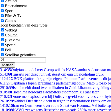
Actueel
Entertainment
Sport
Film & Tv
Games
Toon berichten van deze types
Weblog
Column
(P)review
Special
Poll
Scrollbar gebruiken
opslaan
3
14:35
Onlyfans-model met G-cup wil als NASA-ambassadeur naar m
5
14:09
Huisarts per direct uit vak gezet om ernstig alcoholmisbruik
1
12:12
XBOX platform krijgt zijn eigen "Platinum" achievements dit ja
6
11:27
Capibara's lopen Braziliaans parlementsgebouw Mato Grosso b
29
10:59
Israël meldt dood twee militairen in Zuid-Libanon, vergeldin
9
10:48
Hiroshima herdenkt slachtoffers atoombom, 81 jaar later
7
10:32
Drone met explosieven bij Duits vliegveld voedt vrees voor hyb
26
10:28
Wakker Dier dient klacht in tegen insectenfabriek Protix om 
14
10:16
Iran en Oman eens over route Straat van Hormuz, VS buitensp
18
10:08
NAVO zet wegens Russische provocatie 250% meer gevechtsvl