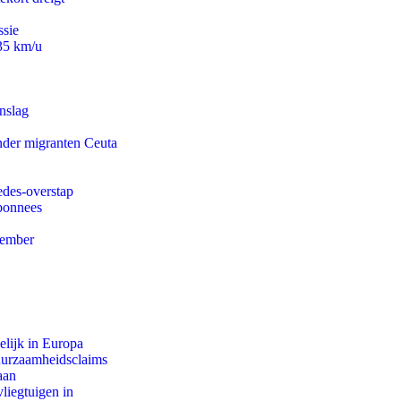
ssie
235 km/u
nslag
onder migranten Ceuta
edes-overstap
abonnees
tember
lijk in Europa
duurzaamheidsclaims
aan
iegtuigen in