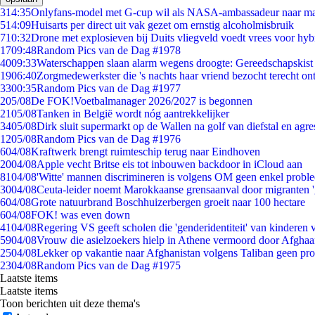
3
14:35
Onlyfans-model met G-cup wil als NASA-ambassadeur naar m
5
14:09
Huisarts per direct uit vak gezet om ernstig alcoholmisbruik
7
10:32
Drone met explosieven bij Duits vliegveld voedt vrees voor hyb
17
09:48
Random Pics van de Dag #1978
40
09:33
Waterschappen slaan alarm wegens droogte: Gereedschapskist
19
06:40
Zorgmedewerkster die 's nachts haar vriend bezocht terecht on
33
00:35
Random Pics van de Dag #1977
2
05/08
De FOK!Voetbalmanager 2026/2027 is begonnen
21
05/08
Tanken in België wordt nóg aantrekkelijker
34
05/08
Dirk sluit supermarkt op de Wallen na golf van diefstal en agre
12
05/08
Random Pics van de Dag #1976
6
04/08
Kraftwerk brengt ruimteschip terug naar Eindhoven
20
04/08
Apple vecht Britse eis tot inbouwen backdoor in iCloud aan
81
04/08
'Witte' mannen discrimineren is volgens OM geen enkel probl
30
04/08
Ceuta-leider noemt Marokkaanse grensaanval door migranten 
6
04/08
Grote natuurbrand Boschhuizerbergen groeit naar 100 hectare
6
04/08
FOK! was even down
41
04/08
Regering VS geeft scholen die 'genderidentiteit' van kinderen
59
04/08
Vrouw die asielzoekers hielp in Athene vermoord door Afghaa
25
04/08
Lekker op vakantie naar Afghanistan volgens Taliban geen pr
23
04/08
Random Pics van de Dag #1975
Laatste items
Laatste items
Toon berichten uit deze thema's