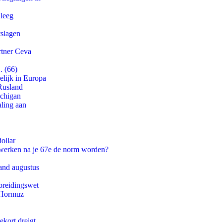
 leeg
tslagen
rtner Ceva
. (66)
lijk in Europa
Rusland
ichigan
aling aan
ollar
 werken na je 67e de norm worden?
and augustus
preidingswet
n Hormuz
ekort dreigt