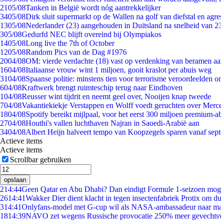
21
05/08
Tanken in België wordt nóg aantrekkelijker
34
05/08
Dirk sluit supermarkt op de Wallen na golf van diefstal en agre
13
05/08
Nederlander (23) aangehouden in Duitsland na snelheid van 
3
05/08
Gedurfd NEC blijft overeind bij Olympiakos
14
05/08
Long live the 7th of October
12
05/08
Random Pics van de Dag #1976
20
04/08
OM: vierde verdachte (18) vast op verdenking van beramen aa
16
04/08
Italiaanse vrouw wint 1 miljoen, gooit kraslot per abuis weg
31
04/08
Spaanse politie: minstens tien voor terrorisme veroordeelden 
6
04/08
Kraftwerk brengt ruimteschip terug naar Eindhoven
1
04/08
Reusser wint tijdrit en neemt geel over, Nooijen knap tweede
7
04/08
Vakantiekiekje Verstappen en Wolff voedt geruchten over Merc
18
04/08
Spotify bereikt mijlpaal, voor het eerst 300 miljoen premium-
27
04/08
Houthi's vallen luchthaven Najran in Saoedi-Arabië aan
34
04/08
Albert Heijn halveert tempo van Koopzegels sparen vanaf sep
Actieve items
Actieve items
Scrollbar gebruiken
opslaan
2
14:44
Geen Qatar en Abu Dhabi? Dan eindigt Formule 1-seizoen moge
26
14:41
Wakker Dier dient klacht in tegen insectenfabriek Protix om 
3
14:41
Onlyfans-model met G-cup wil als NASA-ambassadeur naar m
18
14:39
NAVO zet wegens Russische provocatie 250% meer gevechtsvl