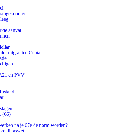
el
g aangekondigd
 leeg
ride aanval
innen
ollar
onder migranten Ceuta
ssie
ichigan
 JA21 en PVV
Rusland
ar
tslagen
. (66)
 werken na je 67e de norm worden?
preidingswet