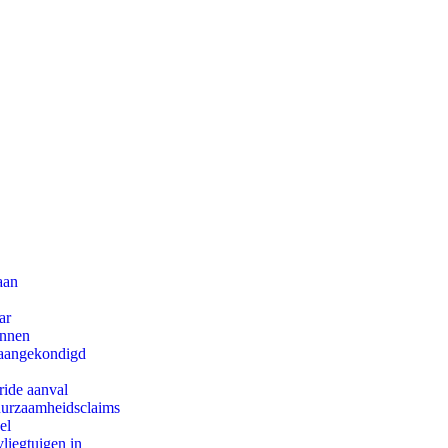
aan
ar
innen
g aangekondigd
ride aanval
duurzaamheidsclaims
el
iegtuigen in