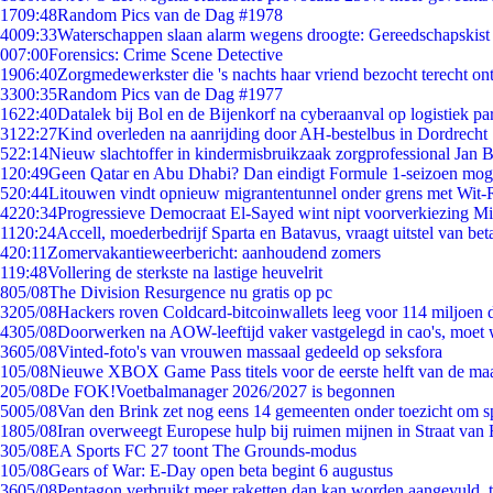
17
09:48
Random Pics van de Dag #1978
40
09:33
Waterschappen slaan alarm wegens droogte: Gereedschapskist
0
07:00
Forensics: Crime Scene Detective
19
06:40
Zorgmedewerkster die 's nachts haar vriend bezocht terecht on
33
00:35
Random Pics van de Dag #1977
16
22:40
Datalek bij Bol en de Bijenkorf na cyberaanval op logistiek pa
31
22:27
Kind overleden na aanrijding door AH-bestelbus in Dordrecht
5
22:14
Nieuw slachtoffer in kindermisbruikzaak zorgprofessional Jan B
1
20:49
Geen Qatar en Abu Dhabi? Dan eindigt Formule 1-seizoen moge
5
20:44
Litouwen vindt opnieuw migrantentunnel onder grens met Wit-
42
20:34
Progressieve Democraat El-Sayed wint nipt voorverkiezing M
11
20:24
Accell, moederbedrijf Sparta en Batavus, vraagt uitstel van bet
4
20:11
Zomervakantieweerbericht: aanhoudend zomers
1
19:48
Vollering de sterkste na lastige heuvelrit
8
05/08
The Division Resurgence nu gratis op pc
32
05/08
Hackers roven Coldcard-bitcoinwallets leeg voor 114 miljoen d
43
05/08
Doorwerken na AOW-leeftijd vaker vastgelegd in cao's, moet
36
05/08
Vinted-foto's van vrouwen massaal gedeeld op seksfora
1
05/08
Nieuwe XBOX Game Pass titels voor de eerste helft van de ma
2
05/08
De FOK!Voetbalmanager 2026/2027 is begonnen
50
05/08
Van den Brink zet nog eens 14 gemeenten onder toezicht om s
18
05/08
Iran overweegt Europese hulp bij ruimen mijnen in Straat va
3
05/08
EA Sports FC 27 toont The Grounds-modus
1
05/08
Gears of War: E-Day open beta begint 6 augustus
36
05/08
Pentagon verbruikt meer raketten dan kan worden aangevuld, t