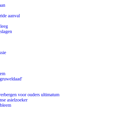
aan
ride aanval
 leeg
tslagen
ssie
eem
'gruweldaad'
 verbergen voor ouders ultimatum
nse asielzoeker
obleem