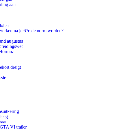
aling aan
ollar
 werken na je 67e de norm worden?
and augustus
preidingswet
n Hormuz
ekort dreigt
ssie
suitkering
 leeg
maan
 GTA VI trailer