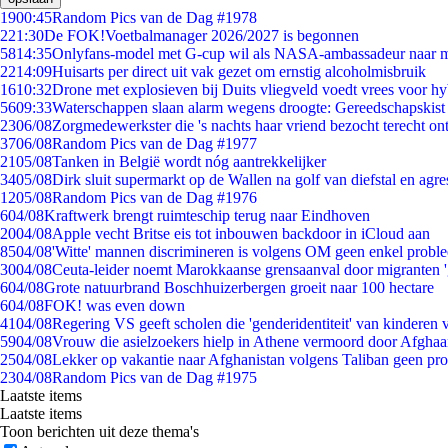
19
00:45
Random Pics van de Dag #1978
2
21:30
De FOK!Voetbalmanager 2026/2027 is begonnen
58
14:35
Onlyfans-model met G-cup wil als NASA-ambassadeur naar 
22
14:09
Huisarts per direct uit vak gezet om ernstig alcoholmisbruik
16
10:32
Drone met explosieven bij Duits vliegveld voedt vrees voor hy
56
09:33
Waterschappen slaan alarm wegens droogte: Gereedschapskist
23
06/08
Zorgmedewerkster die 's nachts haar vriend bezocht terecht on
37
06/08
Random Pics van de Dag #1977
21
05/08
Tanken in België wordt nóg aantrekkelijker
34
05/08
Dirk sluit supermarkt op de Wallen na golf van diefstal en agre
12
05/08
Random Pics van de Dag #1976
6
04/08
Kraftwerk brengt ruimteschip terug naar Eindhoven
20
04/08
Apple vecht Britse eis tot inbouwen backdoor in iCloud aan
85
04/08
'Witte' mannen discrimineren is volgens OM geen enkel probl
30
04/08
Ceuta-leider noemt Marokkaanse grensaanval door migranten 
6
04/08
Grote natuurbrand Boschhuizerbergen groeit naar 100 hectare
6
04/08
FOK! was even down
41
04/08
Regering VS geeft scholen die 'genderidentiteit' van kinderen
59
04/08
Vrouw die asielzoekers hielp in Athene vermoord door Afghaa
25
04/08
Lekker op vakantie naar Afghanistan volgens Taliban geen pr
23
04/08
Random Pics van de Dag #1975
Laatste items
Laatste items
Toon berichten uit deze thema's