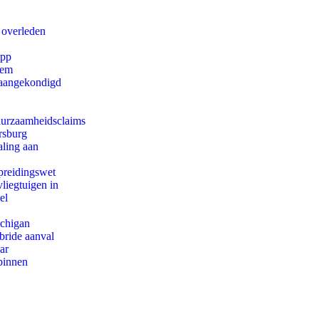
 overleden
app
eem
g aangekondigd
duurzaamheidsclaims
rsburg
aling aan
preidingswet
iegtuigen in
el
ichigan
bride aanval
ar
binnen