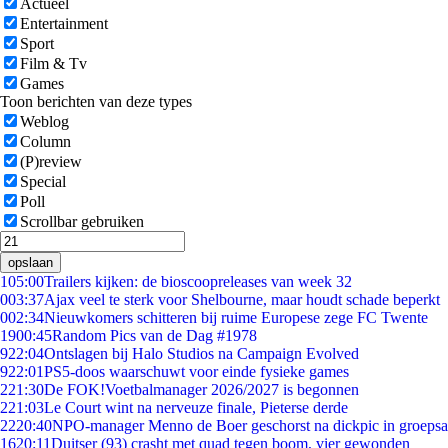
Actueel
Entertainment
Sport
Film & Tv
Games
Toon berichten van deze types
Weblog
Column
(P)review
Special
Poll
Scrollbar gebruiken
opslaan
1
05:00
Trailers kijken: de bioscoopreleases van week 32
0
03:37
Ajax veel te sterk voor Shelbourne, maar houdt schade beperkt
0
02:34
Nieuwkomers schitteren bij ruime Europese zege FC Twente
19
00:45
Random Pics van de Dag #1978
9
22:04
Ontslagen bij Halo Studios na Campaign Evolved
9
22:01
PS5-doos waarschuwt voor einde fysieke games
2
21:30
De FOK!Voetbalmanager 2026/2027 is begonnen
2
21:03
Le Court wint na nerveuze finale, Pieterse derde
22
20:40
NPO-manager Menno de Boer geschorst na dickpic in groeps
16
20:11
Duitser (93) crasht met quad tegen boom, vier gewonden