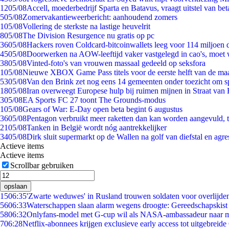
12
05/08
Accell, moederbedrijf Sparta en Batavus, vraagt uitstel van bet
5
05/08
Zomervakantieweerbericht: aanhoudend zomers
1
05/08
Vollering de sterkste na lastige heuvelrit
8
05/08
The Division Resurgence nu gratis op pc
36
05/08
Hackers roven Coldcard-bitcoinwallets leeg voor 114 miljoen d
45
05/08
Doorwerken na AOW-leeftijd vaker vastgelegd in cao's, moet
38
05/08
Vinted-foto's van vrouwen massaal gedeeld op seksfora
1
05/08
Nieuwe XBOX Game Pass titels voor de eerste helft van de ma
53
05/08
Van den Brink zet nog eens 14 gemeenten onder toezicht om s
18
05/08
Iran overweegt Europese hulp bij ruimen mijnen in Straat va
3
05/08
EA Sports FC 27 toont The Grounds-modus
1
05/08
Gears of War: E-Day open beta begint 6 augustus
36
05/08
Pentagon verbruikt meer raketten dan kan worden aangevuld, t
21
05/08
Tanken in België wordt nóg aantrekkelijker
34
05/08
Dirk sluit supermarkt op de Wallen na golf van diefstal en agre
Actieve items
Actieve items
Scrollbar gebruiken
opslaan
15
06:35
'Zwarte weduwes' in Rusland trouwen soldaten voor overlijden
56
06:33
Waterschappen slaan alarm wegens droogte: Gereedschapskist
58
06:32
Onlyfans-model met G-cup wil als NASA-ambassadeur naar 
7
06:28
Netflix-abonnees krijgen exclusieve early access tot uitgebreide