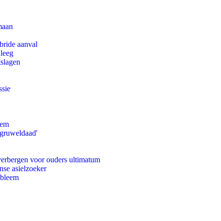
maan
bride aanval
 leeg
tslagen
ssie
eem
'gruweldaad'
 verbergen voor ouders ultimatum
nse asielzoeker
obleem