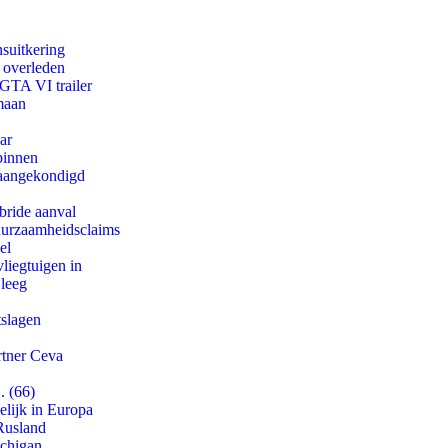
suitkering
d overleden
 GTA VI trailer
maan
ar
binnen
g aangekondigd
bride aanval
duurzaamheidsclaims
el
iegtuigen in
 leeg
tslagen
rtner Ceva
. (66)
lijk in Europa
Rusland
ichigan