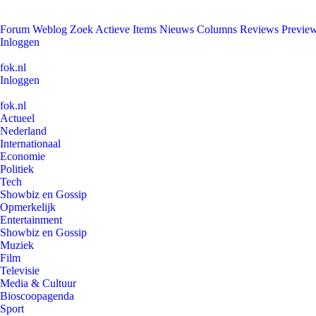
Forum
Weblog
Zoek
Actieve Items
Nieuws
Columns
Reviews
Previe
Inloggen
fok.nl
Inloggen
fok.nl
Actueel
Nederland
Internationaal
Economie
Politiek
Tech
Showbiz en Gossip
Opmerkelijk
Entertainment
Showbiz en Gossip
Muziek
Film
Televisie
Media & Cultuur
Bioscoopagenda
Sport