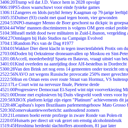
34
06:20
Trump wil dat J.D. Vance hem in 2028 opvolgt
9
06:19
PS5-doos waarschuwt voor einde fysieke games
13
06:11
Zangeres en Idols-jurylid Jerney Kaagman op 79-jarige leeftijd
16
05:35
Duitser (93) crasht met quad tegen boom, vier gewonden
22
04:53
NPO-manager Menno de Boer geschorst na dickpic in groeps
85
04:44
'Witte' mannen discrimineren is volgens OM geen enkel probl
51
04:38
Israël meldt dood twee militairen in Zuid-Libanon, vergeldin
9
04:27
Ontslagen bij Halo Studios na Campaign Evolved
37
04:13
Random Pics van de Dag #1977
33
04:01
Wakker Dier dient klacht in tegen insectenfabriek Protix om 
27
03:06
Doden bij Oekraïense droneaanvallen op Moskou en Sint-Pete
12
01:08
Accell, moederbedrijf Sparta en Batavus, vraagt uitstel van bet
34
01:01
Kind overleden na aanrijding door AH-bestelbus in Dordrecht
53
00:28
Van den Brink zet nog eens 14 gemeenten onder toezicht om s
25
22:56
NAVO zet wegens Russische provocatie 250% meer gevechtsvl
22
22:50
Iran en Oman eens over route Straat van Hormuz, VS buitensp
2
22:17
Le Court wint na nerveuze finale, Pieterse derde
45
21:00
Progressieve Democraat El-Sayed wint nipt voorverkiezing M
16
21:00
Drone met explosieven bij Duits vliegveld voedt vrees voor hy
2
20:58
XBOX platform krijgt zijn eigen "Platinum" achievements dit ja
12
20:48
Capibara's lopen Braziliaans parlementsgebouw Mato Grosso 
5
20:30
Zomervakantieweerbericht: aanhoudend zomers
1
20:21
Lemmen boekt eerste profzege in zware Ronde van Polen-rit
22
20:05
Huisarts per direct uit vak gezet om ernstig alcoholmisbruik
15
19:45
Hiroshima herdenkt slachtoffers atoombom, 81 jaar later