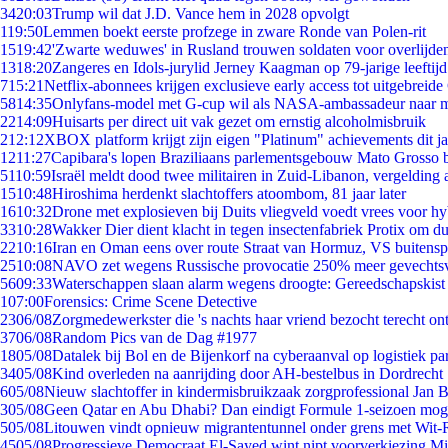
34
20:03
Trump wil dat J.D. Vance hem in 2028 opvolgt
1
19:50
Lemmen boekt eerste profzege in zware Ronde van Polen-rit
15
19:42
'Zwarte weduwes' in Rusland trouwen soldaten voor overlijden
13
18:20
Zangeres en Idols-jurylid Jerney Kaagman op 79-jarige leeftij
7
15:21
Netflix-abonnees krijgen exclusieve early access tot uitgebreide
58
14:35
Onlyfans-model met G-cup wil als NASA-ambassadeur naar 
22
14:09
Huisarts per direct uit vak gezet om ernstig alcoholmisbruik
2
12:12
XBOX platform krijgt zijn eigen "Platinum" achievements dit ja
12
11:27
Capibara's lopen Braziliaans parlementsgebouw Mato Grosso 
51
10:59
Israël meldt dood twee militairen in Zuid-Libanon, vergeldin
15
10:48
Hiroshima herdenkt slachtoffers atoombom, 81 jaar later
16
10:32
Drone met explosieven bij Duits vliegveld voedt vrees voor hy
33
10:28
Wakker Dier dient klacht in tegen insectenfabriek Protix om 
22
10:16
Iran en Oman eens over route Straat van Hormuz, VS buitensp
25
10:08
NAVO zet wegens Russische provocatie 250% meer gevechtsvl
56
09:33
Waterschappen slaan alarm wegens droogte: Gereedschapskist
1
07:00
Forensics: Crime Scene Detective
23
06/08
Zorgmedewerkster die 's nachts haar vriend bezocht terecht on
37
06/08
Random Pics van de Dag #1977
18
05/08
Datalek bij Bol en de Bijenkorf na cyberaanval op logistiek pa
34
05/08
Kind overleden na aanrijding door AH-bestelbus in Dordrecht
6
05/08
Nieuw slachtoffer in kindermisbruikzaak zorgprofessional Jan B
3
05/08
Geen Qatar en Abu Dhabi? Dan eindigt Formule 1-seizoen moge
5
05/08
Litouwen vindt opnieuw migrantentunnel onder grens met Wit-
45
05/08
Progressieve Democraat El-Sayed wint nipt voorverkiezing M