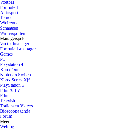
Voetbal
Formule 1
Autosport
Tennis
Wielrennen
Schaatsen
Wintersporten
Managerspelen
Voetbalmanager
Formule 1-manager
Games
PC
Playstation 4
Xbox One
Nintendo Switch
Xbox Series X|S
PlayStation 5
Film & TV
Film
Televisie
Trailers en Videos
Bioscoopagenda
Forum
Meer
Weblog