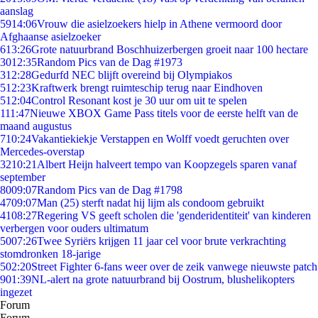
aanslag
59
14:06
Vrouw die asielzoekers hielp in Athene vermoord door
Afghaanse asielzoeker
6
13:26
Grote natuurbrand Boschhuizerbergen groeit naar 100 hectare
30
12:35
Random Pics van de Dag #1973
3
12:28
Gedurfd NEC blijft overeind bij Olympiakos
5
12:23
Kraftwerk brengt ruimteschip terug naar Eindhoven
5
12:04
Control Resonant kost je 30 uur om uit te spelen
1
11:47
Nieuwe XBOX Game Pass titels voor de eerste helft van de
maand augustus
7
10:24
Vakantiekiekje Verstappen en Wolff voedt geruchten over
Mercedes-overstap
32
10:21
Albert Heijn halveert tempo van Koopzegels sparen vanaf
september
80
09:07
Random Pics van de Dag #1798
47
09:07
Man (25) sterft nadat hij lijm als condoom gebruikt
41
08:27
Regering VS geeft scholen die 'genderidentiteit' van kinderen
verbergen voor ouders ultimatum
50
07:26
Twee Syriërs krijgen 11 jaar cel voor brute verkrachting
stomdronken 18-jarige
5
02:20
Street Fighter 6-fans weer over de zeik vanwege nieuwste patch
9
01:39
NL-alert na grote natuurbrand bij Oostrum, blushelikopters
ingezet
Forum
Forum