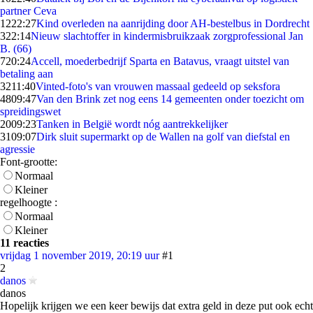
partner Ceva
12
22:27
Kind overleden na aanrijding door AH-bestelbus in Dordrecht
3
22:14
Nieuw slachtoffer in kindermisbruikzaak zorgprofessional Jan
B. (66)
7
20:24
Accell, moederbedrijf Sparta en Batavus, vraagt uitstel van
betaling aan
32
11:40
Vinted-foto's van vrouwen massaal gedeeld op seksfora
48
09:47
Van den Brink zet nog eens 14 gemeenten onder toezicht om
spreidingswet
20
09:23
Tanken in België wordt nóg aantrekkelijker
31
09:07
Dirk sluit supermarkt op de Wallen na golf van diefstal en
agressie
Font-grootte:
Normaal
Kleiner
regelhoogte :
Normaal
Kleiner
11 reacties
vrijdag 1 november 2019, 20:19 uur
#1
2
danos
danos
Hopelijk krijgen we een keer bewijs dat extra geld in deze put ook echt