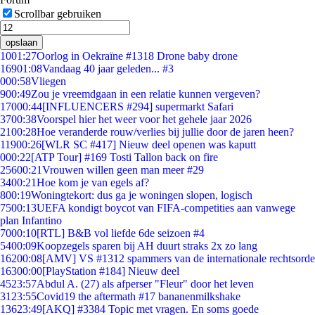
Scrollbar gebruiken
opslaan
10
01:27
Oorlog in Oekraïne #1318 Drone baby drone
169
01:08
Vandaag 40 jaar geleden... #3
0
00:58
Vliegen
9
00:49
Zou je vreemdgaan in een relatie kunnen vergeven?
170
00:44
[INFLUENCERS #294] supermarkt Safari
37
00:38
Voorspel hier het weer voor het gehele jaar 2026
21
00:28
Hoe veranderde rouw/verlies bij jullie door de jaren heen?
119
00:26
[WLR SC #417] Nieuw deel openen was kaputt
0
00:22
[ATP Tour] #169 Tosti Tallon back on fire
256
00:21
Vrouwen willen geen man meer #29
34
00:21
Hoe kom je van egels af?
8
00:19
Woningtekort: dus ga je woningen slopen, logisch
75
00:13
UEFA kondigt boycot van FIFA-competities aan vanwege
plan Infantino
70
00:10
[RTL] B&B vol liefde 6de seizoen #4
54
00:09
Koopzegels sparen bij AH duurt straks 2x zo lang
162
00:08
[AMV] VS #1312 spammers van de internationale rechtsorde
163
00:00
[PlayStation #184] Nieuw deel
45
23:57
Abdul A. (27) als afperser "Fleur" door het leven
31
23:55
Covid19 the aftermath #17 bananenmilkshake
136
23:49
[AKQ] #3384 Topic met vragen. En soms goede