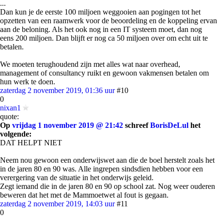
...
Dan kun je de eerste 100 miljoen weggooien aan pogingen tot het
opzetten van een raamwerk voor de beoordeling en de koppeling ervan
aan de beloning. Als het ook nog in een IT systeem moet, dan nog
eens 200 miljoen. Dan blijft er nog ca 50 miljoen over om echt uit te
betalen.
We moeten terughoudend zijn met alles wat naar overhead,
management of consultancy ruikt en gewoon vakmensen betalen om
hun werk te doen.
zaterdag 2 november 2019, 01:36 uur
#10
0
nixan1
quote:
Op
vrijdag 1 november 2019 @ 21:42
schreef
BorisDeLul
het
volgende:
DAT HELPT NIET
Neem nou gewoon een onderwijswet aan die de boel herstelt zoals het
in de jaren 80 en 90 was. Alle ingrepen sindsdien hebben voor een
verergering van de situatie in het onderwijs geleid.
Zegt iemand die in de jaren 80 en 90 op school zat. Nog weer ouderen
beweren dat het met de Mammoetwet al fout is gegaan.
zaterdag 2 november 2019, 14:03 uur
#11
0