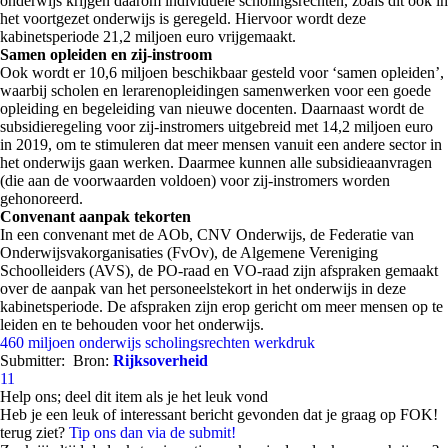
onderwijs krijgen daarom individuele scholingsrechten, zoals dit ook in
het voortgezet onderwijs is geregeld. Hiervoor wordt deze
kabinetsperiode 21,2 miljoen euro vrijgemaakt.
Samen opleiden en zij-instroom
Ook wordt er 10,6 miljoen beschikbaar gesteld voor ‘samen opleiden’,
waarbij scholen en lerarenopleidingen samenwerken voor een goede
opleiding en begeleiding van nieuwe docenten. Daarnaast wordt de
subsidieregeling voor zij-instromers uitgebreid met 14,2 miljoen euro
in 2019, om te stimuleren dat meer mensen vanuit een andere sector in
het onderwijs gaan werken. Daarmee kunnen alle subsidieaanvragen
(die aan de voorwaarden voldoen) voor zij-instromers worden
gehonoreerd.
Convenant aanpak tekorten
In een convenant met de AOb, CNV Onderwijs, de Federatie van
Onderwijsvakorganisaties (FvOv), de Algemene Vereniging
Schoolleiders (AVS), de PO-raad en VO-raad zijn afspraken gemaakt
over de aanpak van het personeelstekort in het onderwijs in deze
kabinetsperiode. De afspraken zijn erop gericht om meer mensen op te
leiden en te behouden voor het onderwijs.
460 miljoen
onderwijs
scholingsrechten
werkdruk
Submitter:
Bron:
Rijksoverheid
11
Help ons; deel dit item als je het leuk vond
Heb je een leuk of interessant bericht gevonden dat je graag op FOK!
terug ziet?
Tip ons dan via de submit!