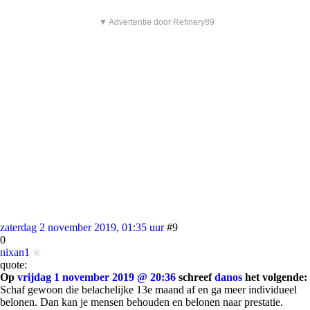
▼ Advertentie door Refinery89
zaterdag 2 november 2019, 01:35 uur
#9
0
nixan1
quote:
Op
vrijdag 1 november 2019 @ 20:36
schreef
danos
het volgende:
Schaf gewoon die belachelijke 13e maand af en ga meer individueel
belonen. Dan kan je mensen behouden en belonen naar prestatie.