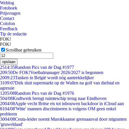
Weblog
Fotoboek
Prijsvragen
Contact
Colofon
Feedback
Tip de redactie
FOK!
FOK!
Scrollbar gebruiken
opslaan
25
14:35
Random Pics van de Dag #1977
2
09:50
De FOK!Voetbalmanager 2026/2027 is begonnen
20
09:23
Tanken in België wordt nóg aantrekkelijker
31
09:07
Dirk sluit supermarkt op de Wallen na golf van diefstal en
agressie
12
05/08
Random Pics van de Dag #1976
5
04/08
Kraftwerk brengt ruimteschip terug naar Eindhoven
20
04/08
Apple vecht Britse eis tot inbouwen backdoor in iCloud aan
81
04/08
'Witte' mannen discrimineren is volgens OM geen enkel
probleem
30
04/08
Ceuta-leider noemt Marokkaanse grensaanval door migranten
'gruweldaad'