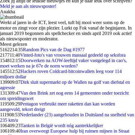
Zoek jij altijd de leukste nieuwtjes en kun je daar leuk over schrijven?
Meld je aan als nieuwsposter!
Anakha
Werkt al jaren in de ICT, leest veel, tuft bij mooi weer soms op de
motor en zingt voor zijn plezier. Lurkt op Fok vanaf de beginjaren. In
januari 2019 begonnen als spellchecker en sinds april 2019 ook actief
als nieuwsposter en moderator.
Meest gelezen
51622
14:35
Random Pics van de Dag #1977
2177
11:40
Vinted-foto's van vrouwen massaal gedeeld op seksfora
1548
12:15
Doorwerken na AOW-leeftijd vaker vastgelegd in cao's,
moet werken na je 67e de norm worden?
1455
12:52
Hackers roven Coldcard-bitcoinwallets leeg voor 114
miljoen dollar
1399
09:07
Dirk sluit supermarkt op de Wallen na golf van diefstal en
agressie
1313
09:47
Van den Brink zet nog eens 14 gemeenten onder toezicht
om spreidingswet
1195
09:29
Pentagon verbruikt meer raketten dan kan worden
aangevuld, tekort dreigt
1119
08:53
Nederlander (23) aangehouden in Duitsland na snelheid van
235 km/u
1064
09:23
Tanken in België wordt nóg aantrekkelijker
1061
09:40
Iran overweegt Europese hulp bij ruimen mijnen in Straat