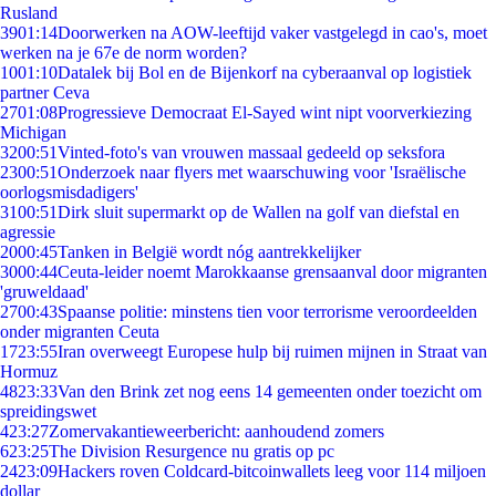
Rusland
39
01:14
Doorwerken na AOW-leeftijd vaker vastgelegd in cao's, moet
werken na je 67e de norm worden?
10
01:10
Datalek bij Bol en de Bijenkorf na cyberaanval op logistiek
partner Ceva
27
01:08
Progressieve Democraat El-Sayed wint nipt voorverkiezing
Michigan
32
00:51
Vinted-foto's van vrouwen massaal gedeeld op seksfora
23
00:51
Onderzoek naar flyers met waarschuwing voor 'Israëlische
oorlogsmisdadigers'
31
00:51
Dirk sluit supermarkt op de Wallen na golf van diefstal en
agressie
20
00:45
Tanken in België wordt nóg aantrekkelijker
30
00:44
Ceuta-leider noemt Marokkaanse grensaanval door migranten
'gruweldaad'
27
00:43
Spaanse politie: minstens tien voor terrorisme veroordeelden
onder migranten Ceuta
17
23:55
Iran overweegt Europese hulp bij ruimen mijnen in Straat van
Hormuz
48
23:33
Van den Brink zet nog eens 14 gemeenten onder toezicht om
spreidingswet
4
23:27
Zomervakantieweerbericht: aanhoudend zomers
6
23:25
The Division Resurgence nu gratis op pc
24
23:09
Hackers roven Coldcard-bitcoinwallets leeg voor 114 miljoen
dollar