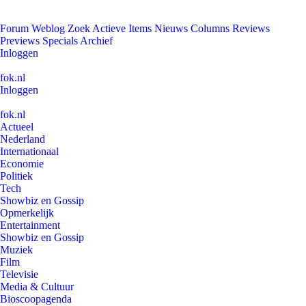
Forum
Weblog
Zoek
Actieve Items
Nieuws
Columns
Reviews
Previews
Specials
Archief
Inloggen
fok.nl
Inloggen
fok.nl
Actueel
Nederland
Internationaal
Economie
Politiek
Tech
Showbiz en Gossip
Opmerkelijk
Entertainment
Showbiz en Gossip
Muziek
Film
Televisie
Media & Cultuur
Bioscoopagenda