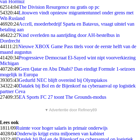
van Hormuz
625
14:04
The Division Resurgence nu gratis op pc
543
20:44
Litouwen vindt opnieuw migrantentunnel onder grens met
Wit-Rusland
469
20:24
Accell, moederbedrijf Sparta en Batavus, vraagt uitstel van
betaling aan
464
22:27
Kind overleden na aanrijding door AH-bestelbus in
Dordrecht
441
11:21
Nieuwe XBOX Game Pass titels voor de eerste helft van de
maand augustus
414
20:34
Progressieve Democraat El-Sayed wint nipt voorverkiezing
Michigan
407
20:49
Geen Qatar en Abu Dhabi? Dan eindigt Formule 1-seizoen
mogelijk in Europa
393
05:43
Gedurfd NEC blijft overeind bij Olympiakos
343
22:40
Datalek bij Bol en de Bijenkorf na cyberaanval op logistiek
partner Ceva
274
09:35
EA Sports FC 27 toont The Grounds-modus
▼ Advertentie door Refinery89
Lees ook
18
11/09
Ruimte voor hoger salaris in primair onderwijs
40
28/04
Onderwijs krijgt extra miljoenen van kabinet
10
22:40
Datalek bij Bol en de Bijenkorf na cyberaanval op logistiek