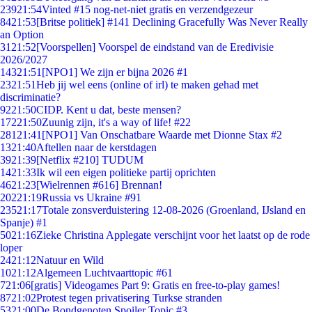
239
21:54
Vinted #15 nog-net-niet gratis en verzendgezeur
84
21:53
[Britse politiek] #141 Declining Gracefully Was Never Really
an Option
31
21:52
[Voorspellen] Voorspel de eindstand van de Eredivisie
2026/2027
143
21:51
[NPO1] We zijn er bijna 2026 #1
23
21:51
Heb jij wel eens (online of irl) te maken gehad met
discriminatie?
92
21:50
CIDP. Kent u dat, beste mensen?
172
21:50
Zuunig zijn, it's a way of life! #22
281
21:41
[NPO1] Van Onschatbare Waarde met Dionne Stax #2
13
21:40
Aftellen naar de kerstdagen
39
21:39
[Netflix #210] TUDUM
14
21:33
Ik wil een eigen politieke partij oprichten
46
21:23
[Wielrennen #616] Brennan!
202
21:19
Russia vs Ukraine #91
235
21:17
Totale zonsverduistering 12-08-2026 (Groenland, IJsland en
Spanje) #1
50
21:16
Zieke Christina Applegate verschijnt voor het laatst op de rode
loper
24
21:12
Natuur en Wild
10
21:12
Algemeen Luchtvaarttopic #61
7
21:06
[gratis] Videogames Part 9: Gratis en free-to-play games!
87
21:02
Protest tegen privatisering Turkse stranden
53
21:00
De Bondgenoten Spoiler Topic #3