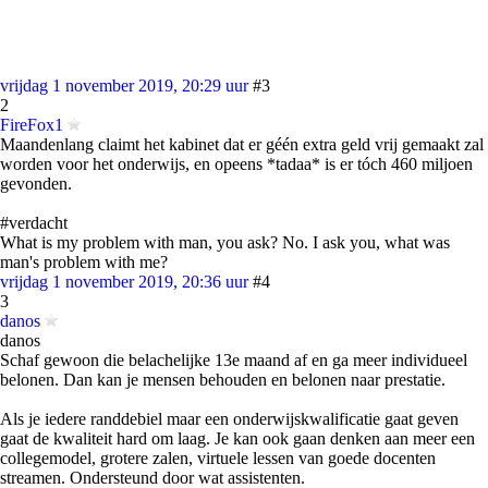
vrijdag 1 november 2019, 20:29 uur
#3
2
FireFox1
Maandenlang claimt het kabinet dat er géén extra geld vrij gemaakt zal
worden voor het onderwijs, en opeens *tadaa* is er tóch 460 miljoen
gevonden.
#verdacht
What is my problem with man, you ask? No. I ask you, what was
man's problem with me?
vrijdag 1 november 2019, 20:36 uur
#4
3
danos
danos
Schaf gewoon die belachelijke 13e maand af en ga meer individueel
belonen. Dan kan je mensen behouden en belonen naar prestatie.
Als je iedere randdebiel maar een onderwijskwalificatie gaat geven
gaat de kwaliteit hard om laag. Je kan ook gaan denken aan meer een
collegemodel, grotere zalen, virtuele lessen van goede docenten
streamen. Ondersteund door wat assistenten.