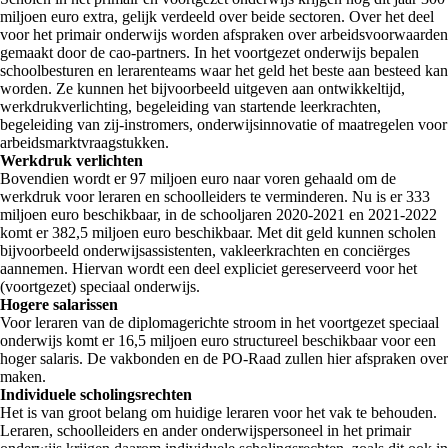
miljoen euro extra, gelijk verdeeld over beide sectoren. Over het deel
voor het primair onderwijs worden afspraken over arbeidsvoorwaarden
gemaakt door de cao-partners. In het voortgezet onderwijs bepalen
schoolbesturen en lerarenteams waar het geld het beste aan besteed kan
worden. Ze kunnen het bijvoorbeeld uitgeven aan ontwikkeltijd,
werkdrukverlichting, begeleiding van startende leerkrachten,
begeleiding van zij-instromers, onderwijsinnovatie of maatregelen voor
arbeidsmarktvraagstukken.
Werkdruk verlichten
Bovendien wordt er 97 miljoen euro naar voren gehaald om de
werkdruk voor leraren en schoolleiders te verminderen. Nu is er 333
miljoen euro beschikbaar, in de schooljaren 2020-2021 en 2021-2022
komt er 382,5 miljoen euro beschikbaar. Met dit geld kunnen scholen
bijvoorbeeld onderwijsassistenten, vakleerkrachten en conciërges
aannemen. Hiervan wordt een deel expliciet gereserveerd voor het
(voortgezet) speciaal onderwijs.
Hogere salarissen
Voor leraren van de diplomagerichte stroom in het voortgezet speciaal
onderwijs komt er 16,5 miljoen euro structureel beschikbaar voor een
hoger salaris. De vakbonden en de PO-Raad zullen hier afspraken over
maken.
Individuele scholingsrechten
Het is van groot belang om huidige leraren voor het vak te behouden.
Leraren, schoolleiders en ander onderwijspersoneel in het primair