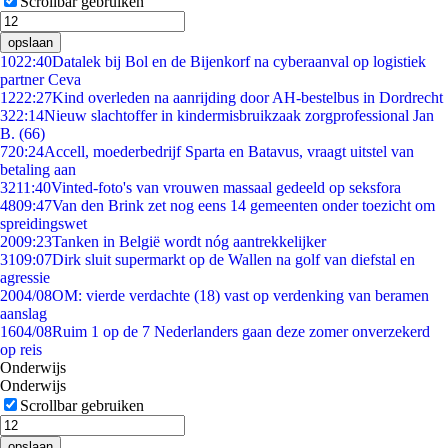
Scrollbar gebruiken
opslaan
10
22:40
Datalek bij Bol en de Bijenkorf na cyberaanval op logistiek
partner Ceva
12
22:27
Kind overleden na aanrijding door AH-bestelbus in Dordrecht
3
22:14
Nieuw slachtoffer in kindermisbruikzaak zorgprofessional Jan
B. (66)
7
20:24
Accell, moederbedrijf Sparta en Batavus, vraagt uitstel van
betaling aan
32
11:40
Vinted-foto's van vrouwen massaal gedeeld op seksfora
48
09:47
Van den Brink zet nog eens 14 gemeenten onder toezicht om
spreidingswet
20
09:23
Tanken in België wordt nóg aantrekkelijker
31
09:07
Dirk sluit supermarkt op de Wallen na golf van diefstal en
agressie
20
04/08
OM: vierde verdachte (18) vast op verdenking van beramen
aanslag
16
04/08
Ruim 1 op de 7 Nederlanders gaan deze zomer onverzekerd
op reis
Onderwijs
Onderwijs
Scrollbar gebruiken
opslaan