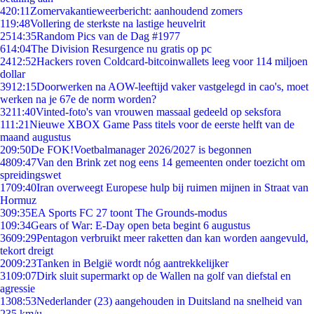
4
20:11
Zomervakantieweerbericht: aanhoudend zomers
1
19:48
Vollering de sterkste na lastige heuvelrit
25
14:35
Random Pics van de Dag #1977
6
14:04
The Division Resurgence nu gratis op pc
24
12:52
Hackers roven Coldcard-bitcoinwallets leeg voor 114 miljoen
dollar
39
12:15
Doorwerken na AOW-leeftijd vaker vastgelegd in cao's, moet
werken na je 67e de norm worden?
32
11:40
Vinted-foto's van vrouwen massaal gedeeld op seksfora
1
11:21
Nieuwe XBOX Game Pass titels voor de eerste helft van de
maand augustus
2
09:50
De FOK!Voetbalmanager 2026/2027 is begonnen
48
09:47
Van den Brink zet nog eens 14 gemeenten onder toezicht om
spreidingswet
17
09:40
Iran overweegt Europese hulp bij ruimen mijnen in Straat van
Hormuz
3
09:35
EA Sports FC 27 toont The Grounds-modus
1
09:34
Gears of War: E-Day open beta begint 6 augustus
36
09:29
Pentagon verbruikt meer raketten dan kan worden aangevuld,
tekort dreigt
20
09:23
Tanken in België wordt nóg aantrekkelijker
31
09:07
Dirk sluit supermarkt op de Wallen na golf van diefstal en
agressie
13
08:53
Nederlander (23) aangehouden in Duitsland na snelheid van
235 km/u