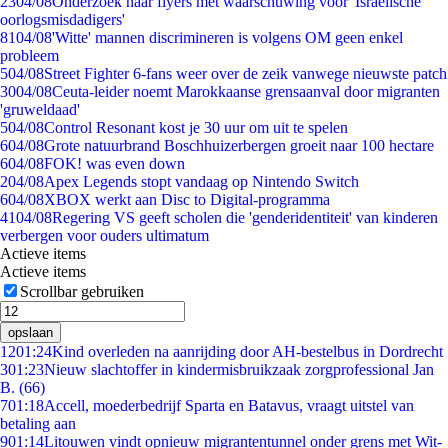
23
04/08
Onderzoek naar flyers met waarschuwing voor 'Israëlische
oorlogsmisdadigers'
81
04/08
'Witte' mannen discrimineren is volgens OM geen enkel
probleem
5
04/08
Street Fighter 6-fans weer over de zeik vanwege nieuwste patch
30
04/08
Ceuta-leider noemt Marokkaanse grensaanval door migranten
'gruweldaad'
5
04/08
Control Resonant kost je 30 uur om uit te spelen
6
04/08
Grote natuurbrand Boschhuizerbergen groeit naar 100 hectare
6
04/08
FOK! was even down
2
04/08
Apex Legends stopt vandaag op Nintendo Switch
6
04/08
XBOX werkt aan Disc to Digital-programma
41
04/08
Regering VS geeft scholen die 'genderidentiteit' van kinderen
verbergen voor ouders ultimatum
Actieve items
Actieve items
Scrollbar gebruiken
opslaan
12
01:24
Kind overleden na aanrijding door AH-bestelbus in Dordrecht
3
01:23
Nieuw slachtoffer in kindermisbruikzaak zorgprofessional Jan
B. (66)
7
01:18
Accell, moederbedrijf Sparta en Batavus, vraagt uitstel van
betaling aan
9
01:14
Litouwen vindt opnieuw migrantentunnel onder grens met Wit-