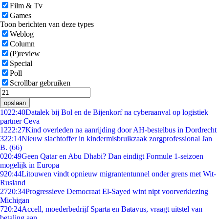
Film & Tv
Games
Toon berichten van deze types
Weblog
Column
(P)review
Special
Poll
Scrollbar gebruiken
opslaan
10
22:40
Datalek bij Bol en de Bijenkorf na cyberaanval op logistiek
partner Ceva
12
22:27
Kind overleden na aanrijding door AH-bestelbus in Dordrecht
3
22:14
Nieuw slachtoffer in kindermisbruikzaak zorgprofessional Jan
B. (66)
0
20:49
Geen Qatar en Abu Dhabi? Dan eindigt Formule 1-seizoen
mogelijk in Europa
9
20:44
Litouwen vindt opnieuw migrantentunnel onder grens met Wit-
Rusland
27
20:34
Progressieve Democraat El-Sayed wint nipt voorverkiezing
Michigan
7
20:24
Accell, moederbedrijf Sparta en Batavus, vraagt uitstel van
betaling aan