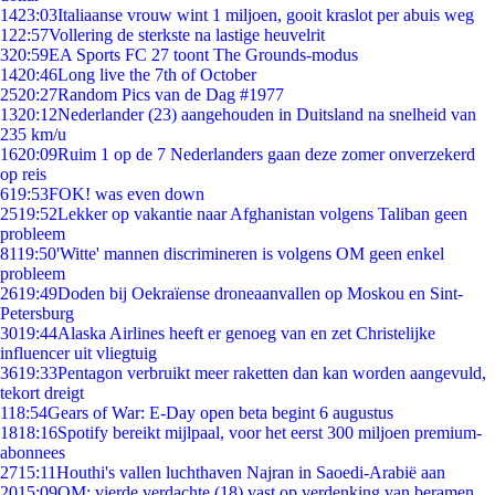
14
23:03
Italiaanse vrouw wint 1 miljoen, gooit kraslot per abuis weg
1
22:57
Vollering de sterkste na lastige heuvelrit
3
20:59
EA Sports FC 27 toont The Grounds-modus
14
20:46
Long live the 7th of October
25
20:27
Random Pics van de Dag #1977
13
20:12
Nederlander (23) aangehouden in Duitsland na snelheid van
235 km/u
16
20:09
Ruim 1 op de 7 Nederlanders gaan deze zomer onverzekerd
op reis
6
19:53
FOK! was even down
25
19:52
Lekker op vakantie naar Afghanistan volgens Taliban geen
probleem
81
19:50
'Witte' mannen discrimineren is volgens OM geen enkel
probleem
26
19:49
Doden bij Oekraïense droneaanvallen op Moskou en Sint-
Petersburg
30
19:44
Alaska Airlines heeft er genoeg van en zet Christelijke
influencer uit vliegtuig
36
19:33
Pentagon verbruikt meer raketten dan kan worden aangevuld,
tekort dreigt
1
18:54
Gears of War: E-Day open beta begint 6 augustus
18
18:16
Spotify bereikt mijlpaal, voor het eerst 300 miljoen premium-
abonnees
27
15:11
Houthi's vallen luchthaven Najran in Saoedi-Arabië aan
20
15:09
OM: vierde verdachte (18) vast op verdenking van beramen