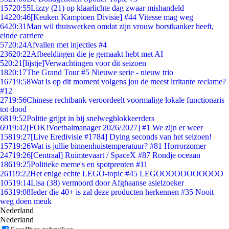
157
20:55
Lizzy (21) op klaarlichte dag zwaar mishandeld
142
20:46
[Keuken Kampioen Divisie] #44 Vitesse mag weg
64
20:31
Man wil thuiswerken omdat zijn vrouw borstkanker heeft,
einde carriere
57
20:24
Afvallen met injecties #4
236
20:22
Afbeeldingen die je gemaakt hebt met AI
5
20:21
[lijstje]Verwachtingen voor dit seizoen
18
20:17
The Grand Tour #5 Nieuwe serie - nieuw trio
167
19:58
Wat is op dit moment volgens jou de meest irritante reclame?
#12
27
19:56
Chinese rechtbank veroordeelt voormalige lokale functionaris
tot dood
68
19:52
Politie grijpt in bij snelwegblokkeerders
69
19:42
[FOK!Voetbalmanager 2026/2027] #1 We zijn er weer
158
19:27
[Live Eredivisie #1784] Dying seconds van het seizoen!
157
19:26
Wat is jullie binnenhuistemperatuur? #81 Horrorzomer
247
19:26
[Centraal] Ruimtevaart / SpaceX #87 Rondje oceaan
186
19:25
Politieke meme's en spotprenten #11
261
19:22
Het enige echte LEGO-topic #45 LEGOOOOOOOOOOO
105
19:14
Lisa (38) vermoord door Afghaanse asielzoeker
163
19:08
Ieder die 40+ is zal deze producten herkennen #35 Nooit
weg doen meuk
Nederland
Nederland