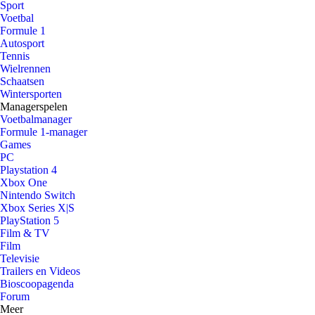
Sport
Voetbal
Formule 1
Autosport
Tennis
Wielrennen
Schaatsen
Wintersporten
Managerspelen
Voetbalmanager
Formule 1-manager
Games
PC
Playstation 4
Xbox One
Nintendo Switch
Xbox Series X|S
PlayStation 5
Film & TV
Film
Televisie
Trailers en Videos
Bioscoopagenda
Forum
Meer