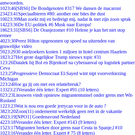
antwoorden.
10
23:46
[SBS6] De Bondgenoten #317 We dansen de macaroni
234
23:41
Speciaalbieren #80: another one bites the dust
100
23:39
Man zoekt mij en bedreigt mij, nadat ik met zijn zoon sprak
142
23:36
De EU-politiek #6 Musk naar Europa!
186
23:31
[SBS6] De Oranjezomer #10 Helene je kan het niet stop
ermee
40
23:30
Perez Hilton opgenomen op spoed na uitzenden van
gruwelijke video
59
23:29
30 asielzoekers kosten 1 miljoen in hotel centrum Haarlem
18
23:27
Het grote dagelijkse Trump nieuws topic #31
1
23:26
Datalek bij Bol en Bijenkorf na cyberaanval op logistiek partner
Ceva
1
23:25
Progressieve Democraat El-Sayed wint nipt voorverkiezing
Michigan
2
23:24
Hoe ga jij om met een relatiebreuk?
133
23:23
Verander één letter: Expert #91 (10 letters)
0
23:23
Litouwen vindt opnieuw migrantentunnel onder grens met Wit-
Rusland
12
23:23
Wat is nou een goede jerrycan voor in de auto ?
38
23:20
Zoon(11) onderneemt werkelijk geen reet in de vakantie
49
23:19
[NPO1] Goedenavond Nederland
42
23:18
Verander één letter: Expert #143 (9 letters)
15
23:17
Migranten breken door grens naar Ceuta in Spanje,l #10
10
23:16
Verander één letter. Expert # 75 (8 letters)