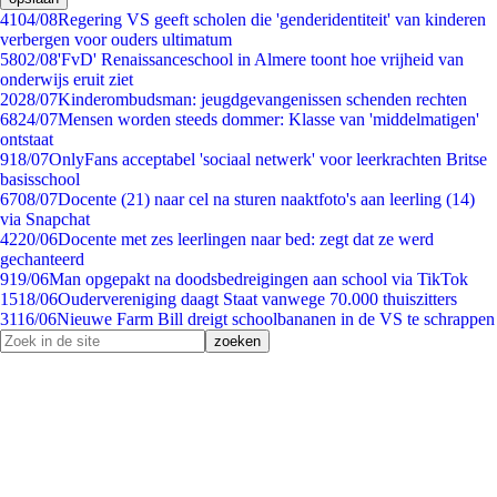
41
04/08
Regering VS geeft scholen die 'genderidentiteit' van kinderen
verbergen voor ouders ultimatum
58
02/08
'FvD' Renaissanceschool in Almere toont hoe vrijheid van
onderwijs eruit ziet
20
28/07
Kinderombudsman: jeugdgevangenissen schenden rechten
68
24/07
Mensen worden steeds dommer: Klasse van 'middelmatigen'
ontstaat
9
18/07
OnlyFans acceptabel 'sociaal netwerk' voor leerkrachten Britse
basisschool
67
08/07
Docente (21) naar cel na sturen naaktfoto's aan leerling (14)
via Snapchat
42
20/06
Docente met zes leerlingen naar bed: zegt dat ze werd
gechanteerd
9
19/06
Man opgepakt na doodsbedreigingen aan school via TikTok
15
18/06
Oudervereniging daagt Staat vanwege 70.000 thuiszitters
31
16/06
Nieuwe Farm Bill dreigt schoolbananen in de VS te schrappen