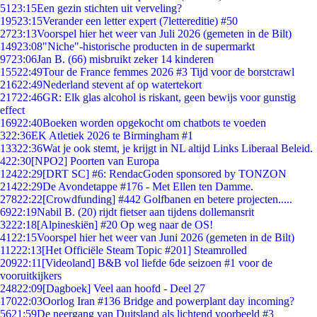
51
23:15
Een gezin stichten uit verveling?
195
23:15
Verander een letter expert (7lettereditie) #50
27
23:13
Voorspel hier het weer van Juli 2026 (gemeten in de Bilt)
149
23:08
"Niche"-historische producten in de supermarkt
97
23:06
Jan B. (66) misbruikt zeker 14 kinderen
155
22:49
Tour de France femmes 2026 #3 Tijd voor de borstcrawl
216
22:49
Nederland stevent af op watertekort
217
22:46
GR: Elk glas alcohol is riskant, geen bewijs voor gunstig
effect
169
22:40
Boeken worden opgekocht om chatbots te voeden
3
22:36
EK Atletiek 2026 te Birmingham #1
133
22:36
Wat je ook stemt, je krijgt in NL altijd Links Liberaal Beleid.
4
22:30
[NPO2] Poorten van Europa
124
22:29
[DRT SC] #6: RendacGoden sponsored by TONZON
214
22:29
De Avondetappe #176 - Met Ellen ten Damme.
278
22:22
[Crowdfunding] #442 Golfbanen en betere projecten.....
69
22:19
Nabil B. (20) rijdt fietser aan tijdens dollemansrit
32
22:18
[Alpineskiën] #20 Op weg naar de OS!
41
22:15
Voorspel hier het weer van Juni 2026 (gemeten in de Bilt)
112
22:13
[Het Officiële Steam Topic #201] Steamrolled
209
22:11
[Videoland] B&B vol liefde 6de seizoen #1 voor de
vooruitkijkers
248
22:09
[Dagboek] Veel aan hoofd - Deel 27
170
22:03
Oorlog Iran #136 Bridge and powerplant day incoming?
56
21:59
De neergang van Duitsland als lichtend voorbeeld #3