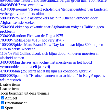
6
04/08
Grote natuurbrand Boschhuizerbergen groeit naar 100 hectare
6
04/08
FOK! was even down
41
04/08
Regering VS geeft scholen die 'genderidentiteit' van kinderen
verbergen voor ouders ultimatum
59
04/08
Vrouw die asielzoekers hielp in Athene vermoord door
Afghaanse asielzoeker
25
04/08
Lekker op vakantie naar Afghanistan volgens Taliban geen
probleem
23
04/08
Random Pics van de Dag #1975
7
03/08
VrijMiBabes #315 (not very sfw!)
10
03/08
Spider-Man: Brand New Day knalt naar bijna 800 miljoen
euro in eerste weekend
11
03/08
Phil Collins dronk zich bijna dood, kinderen moesten al
afscheid nemen
34
03/08
Man die zesjarig jochie met messteken in het hoofd
vermoordde komt na elf jaar vrij
47
03/08
Man (25) sterft nadat hij lijm als condoom gebruikt
80
03/08
Spandoek "Bruine mannen naar achteren" in België opeens
wèl racistisch
Laatste items
Laatste items
Toon berichten uit deze thema's
Actueel
Entertainment
Sport